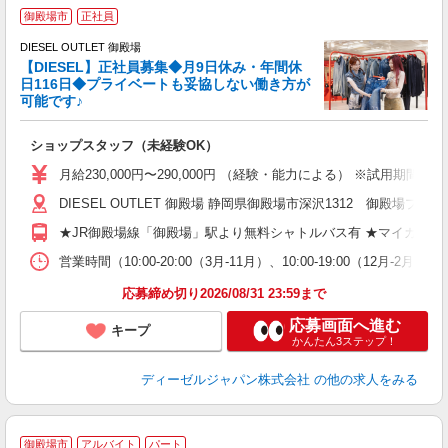
御殿場市
正社員
DIESEL OUTLET 御殿場
【DIESEL】正社員募集◆月9日休み・年間休
日116日◆プライベートも妥協しない働き方が
可能です♪
イ
ショップスタッフ（未経験OK）
入
第
月給230,000円〜290,000円 （経験・能力による） ※試用期間
る
DIESEL OUTLET 御殿場 静岡県御殿場市深沢1312 御殿
り
業
★JR御殿場線「御殿場」駅より無料シャトルバス有 ★マイカー通
営業時間（10:00-20:00（3月-11月）、10:00-19:00（12月-2
取
応募締め切り2026/08/31 23:59まで
応募画面へ進む
キープ
かんたん3ステップ！
ディーゼルジャパン株式会社
の他の求人をみる
御殿場市
アルバイト
パート