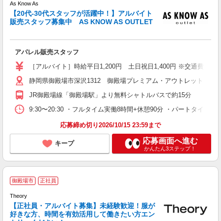
0
As Know As
未
【20代-30代スタッフが活躍中！】アルバイト
ネ
販売スタッフ募集中 AS KNOW AS OUTLET
アパレル販売スタッフ
［アルバイト］時給平日1,200円 土日祝日1,400円 ※交通費別途支
静岡県御殿場市深沢1312 御殿場プレミアム・アウトレット
JR御殿場線「御殿場駅」より無料シャトルバスで約15分
9:30〜20:30 ・フルタイム実働8時間+休憩90分 ・パートタイ
応募締め切り2026/10/15 23:59まで
応募画面へ進む
キープ
かんたん3ステップ！
〜
御殿場市
正社員
ー
Theory
積
【正社員・アルバイト募集】未経験歓迎！服が
代
好きな方、時間を有効活用して働きたい方エン
未