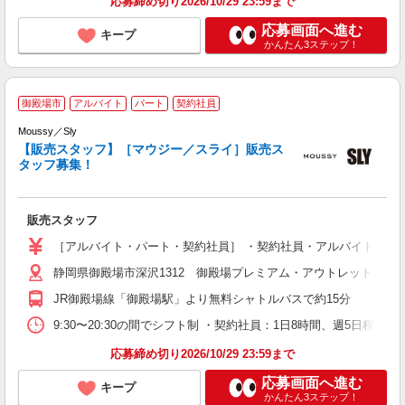
応募締め切り2026/10/29 23:59まで
応募画面へ進む
キープ
かんたん3ステップ！
―
御殿場市
アルバイト
パート
契約社員
ジ
Moussy／Sly
【販売スタッフ】［マウジー／スライ］販売ス
す
タッフ募集！
由
社
販売スタッフ
［アルバイト・パート・契約社員］ ・契約社員・アルバイト 時給1,4
静岡県御殿場市深沢1312 御殿場プレミアム・アウトレット
JR御殿場線「御殿場駅」より無料シャトルバスで約15分
9:30〜20:30の間でシフト制 ・契約社員：1日8時間、週5日程度
応募締め切り2026/10/29 23:59まで
応募画面へ進む
キープ
かんたん3ステップ！