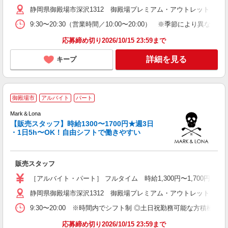
務
静岡県御殿場市深沢1312 御殿場プレミアム・アウトレット
勤
り
9:30〜20:30（営業時間／10:00〜20:00） ※季節により異な
応募締め切り2026/10/15 23:59まで
詳細を見る
キープ
御
御殿場市
アルバイト
パート
イ
（
Mark＆Lona
9
【販売スタッフ】時給1300〜1700円★週3日
・1日5h〜OK！自由シフトで働きやすい
度
販売スタッフ
未
り
［アルバイト・パート］ フルタイム 時給1,300円〜1,700円
オ
静岡県御殿場市深沢1312 御殿場プレミアム・アウトレット
与
9:30〜20:00 ※時間内でシフト制 ◎土日祝勤務可能な方積極的に
応募締め切り2026/10/15 23:59まで