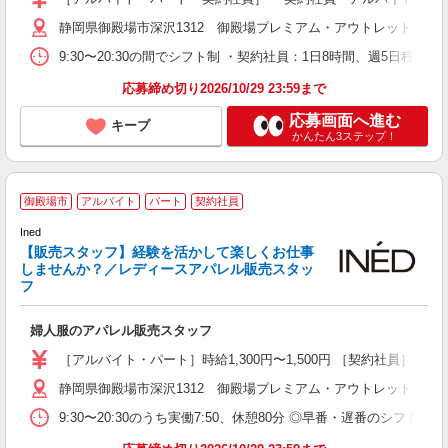
静岡県御殿場市深沢1312 御殿場プレミアム・アウトレット
9:30〜20:30の間でシフト制 ・契約社員：1日8時間、週5日程
応募締め切り2026/10/29 23:59まで
応募画面へ進む
キープ
かんたん3ステップ！
御殿場市
アルバイト
パート
契約社員
Ined
【販売スタッフ】経験を活かして楽しくお仕事
しませんか？／レディースアパレル販売スタッ
り
フ
婦人服のアパレル販売スタッフ
［アルバイト・パート］時給1,300円〜1,500円 ［契約社員］
静岡県御殿場市深沢1312 御殿場プレミアム・アウトレット
9:30〜20:30のうち実働7:50、休憩80分 ◎早番・遅番のシフト制 