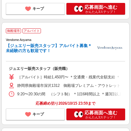
応募画面へ進む
キープ
かんたん3ステップ！
御殿場市
アルバイト
Vendome Aoyama
【ジュエリー販売スタッフ】アルバイト募集＊
い
未経験の方も歓迎です！
未
交
ジュエリー販売スタッフ（販売職）
［アルバイト］時給1,450円〜 ＊交通費・残業代全額支給 ＊ご
静岡県御殿場市深沢1312 御殿場プレミアム・アウトレット
9:20〜20:30の間 （シフト制） ＊1日6時間以上 ＊週3日以
応募締め切り2026/10/15 23:59まで
応募画面へ進む
キープ
かんたん3ステップ！