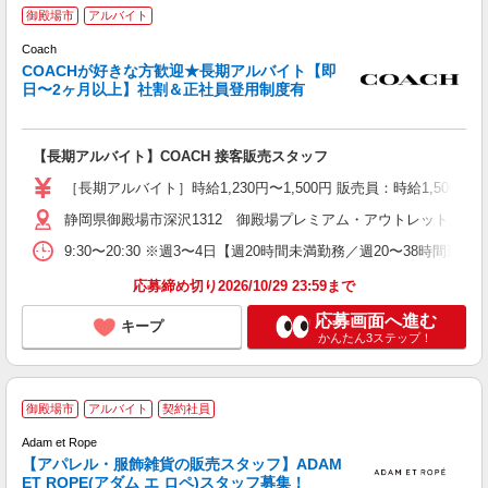
御殿場市
アルバイト
Coach
COACHが好きな方歓迎★長期アルバイト【即
日〜2ヶ月以上】社割＆正社員登用制度有
る
経
ー
【長期アルバイト】COACH 接客販売スタッフ
シ
［長期アルバイト］時給1,230円〜1,500円 販売員：時給1,500
あ
静岡県御殿場市深沢1312 御殿場プレミアム・アウトレット
9:30〜20:30 ※週3〜4日【週20時間未満勤務／週20〜38時間
応募締め切り2026/10/29 23:59まで
応募画面へ進む
キープ
かんたん3ステップ！
御殿場市
アルバイト
契約社員
Adam et Rope
時
【アパレル・服飾雑貨の販売スタッフ】ADAM
勤
ET ROPE(アダム エ ロペ)スタッフ募集！