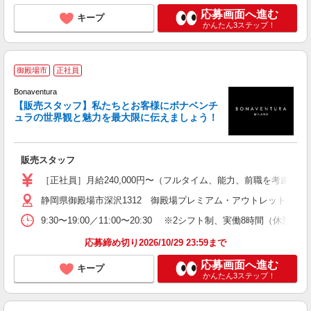
応募画面へ進む
キープ
かんたん3ステップ！
人
御殿場市
正社員
Bonaventura
【販売スタッフ】私たちとお客様にボナベンチ
有
ュラの世界観と魅力を最大限に伝えましょう！
経
ボ
販売スタッフ
社
［正社員］月給240,000円〜（フルタイム、能力、前職を考慮させ
静岡県御殿場市深沢1312 御殿場プレミアム・アウトレット
9:30〜19:00／11:00〜20:30 ※2シフト制、実働8時間（
応募締め切り2026/10/29 23:59まで
応募画面へ進む
キープ
かんたん3ステップ！