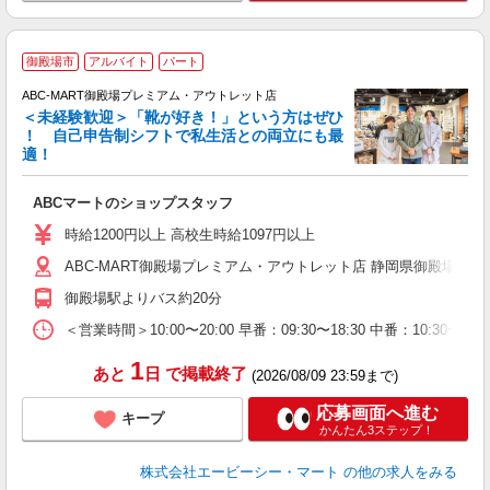
御殿場市
アルバイト
パート
ABC-MART御殿場プレミアム・アウトレット店
＜未経験歓迎＞「靴が好き！」という方はぜひ
！ 自己申告制シフトで私生活との両立にも最
適！
き
ABCマートのショップスタッフ
未
与
時給1200円以上 高校生時給1097円以上
企
ABC-MART御殿場プレミアム・アウトレット店 静岡県御殿場市深沢1
O
御殿場駅よりバス約20分
＜営業時間＞10:00〜20:00 早番：09:30〜18:30 中番：
1
あと
日
で掲載終了
(2026/08/09 23:59まで)
応募画面へ進む
キープ
かんたん3ステップ！
株式会社エービーシー・マート
の他の求人をみる