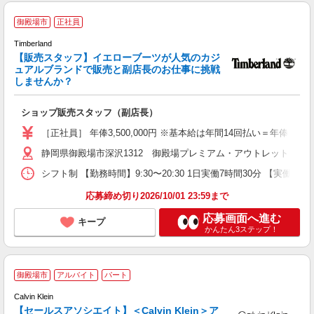
御殿場市
正社員
て
Timberland
【販売スタッフ】イエローブーツが人気のカジ
ュアルブランドで販売と副店長のお仕事に挑戦
しませんか？
プ
し
ショップ販売スタッフ（副店長）
経
［正社員］ 年俸3,500,000円 ※基本給は年間14回払い＝年
セ
静岡県御殿場市深沢1312 御殿場プレミアム・アウトレット
シフト制 【勤務時間】9:30〜20:30 1日実働7時間30分 【実働】7.5
応募締め切り2026/10/01 23:59まで
応募画面へ進む
キープ
かんたん3ステップ！
C
御殿場市
アルバイト
パート
Calvin Klein
【セールスアソシエイト】＜Calvin Klein＞ア