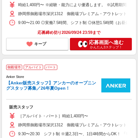
方
時給1,400円〜 ※経験・能力により優遇します。 ※試用期間
静岡県御殿場市深沢1312 御殿場プレミアム・アウトレット
9:00〜21:00 ◎実働7.5時間、シフト制 ◎休憩1.5時間
応募締め切り2026/09/24 23:59まで
応募画面へ進む
キープ
かんたん3ステップ！
御殿場市
アルバイト
パート
を
験
Anker Store
ト
【Anker販売スタッフ】アンカーのオープニン
グスタッフ募集／26年夏Open！
分
客
未
販売スタッフ
勤
［アルバイト・パート］時給1,400円〜
制
静岡県御殿場市深沢1312 御殿場プレミアム・アウトレット
9:30〜20:30 シフト制 ※週2,3日〜、1日4時間からOK！