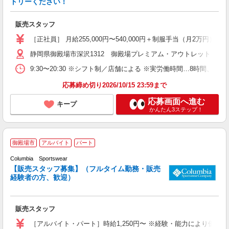
トリーください！
0
販売スタッフ
［正社員］ 月給255,000円〜540,000円＋制服手当（月2
静岡県御殿場市深沢1312 御殿場プレミアム・アウトレット
9:30〜20:30 ※シフト制／店舗による ※実労働時間…8時間、
応募締め切り2026/10/15 23:59まで
応募画面へ進む
キープ
かんたん3ステップ！
御殿場市
アルバイト
パート
Columbia Sportswear
【販売スタッフ募集】（フルタイム勤務・販売
経験者の方、歓迎）
と
以
販売スタッフ
未
～
［アルバイト・パート］時給1,250円〜 ※経験・能力により優遇