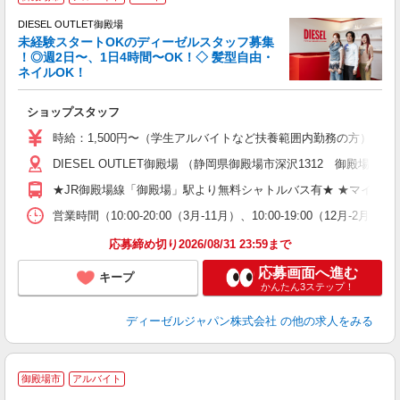
DIESEL OUTLET御殿場
未経験スタートOKのディーゼルスタッフ募集
！◎週2日〜、1日4時間〜OK！◇ 髪型自由・
ネイルOK！
ま
ショップスタッフ
入
歓
時給：1,500円〜（学生アルバイトなど扶養範囲内勤務の方） ★
ブ
DIESEL OUTLET御殿場 （静岡県御殿場市深沢1312 御殿
（
土
★JR御殿場線「御殿場」駅より無料シャトルバス有★ ★マイカー
イ
費
営業時間（10:00-20:00（3月-11月）、10:00-19:00（12月-
応募締め切り2026/08/31 23:59まで
応募画面へ進む
キープ
かんたん3ステップ！
ディーゼルジャパン株式会社
の他の求人をみる
御殿場市
アルバイト