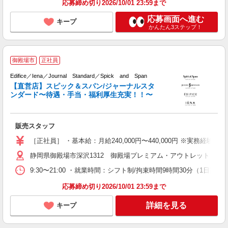
応募締め切り2026/10/01 23:59まで
応募画面へ進む
キープ
かんたん3ステップ！
★
御殿場市
正社員
Edifice／Iena／Journal Standard／Spick and Span
【直営店】スピック＆スパン/ジャーナルスタ
ンダード〜待遇・手当・福利厚生充実！！〜
へ
未
イ
販売スタッフ
テ
［正社員］ ・基本給：月給240,000円〜440,000円 ※
静岡県御殿場市深沢1312 御殿場プレミアム・アウトレット
9:30〜21:00 ・就業時間：シフト制/拘束時間9時間30分（1日実
応募締め切り2026/10/01 23:59まで
詳細を見る
キープ