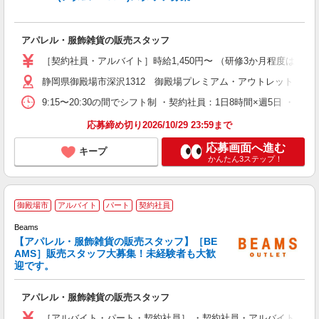
アパレル・服飾雑貨の販売スタッフ
［契約社員・アルバイト］時給1,450円〜 （研修3か月程度は時給1,4
静岡県御殿場市深沢1312 御殿場プレミアム・アウトレット
9:15〜20:30の間でシフト制 ・契約社員：1日8時間×週5日 ・ア
応募締め切り2026/10/29 23:59まで
応募画面へ進む
キープ
かんたん3ステップ！
“
御殿場市
アルバイト
パート
契約社員
Beams
ィ
【アパレル・服飾雑貨の販売スタッフ】［BE
未
AMS］販売スタッフ大募集！未経験者も大歓
時
迎です。
方
あ
アパレル・服飾雑貨の販売スタッフ
［アルバイト・パート・契約社員］ ・契約社員・アルバイト 時給1,4