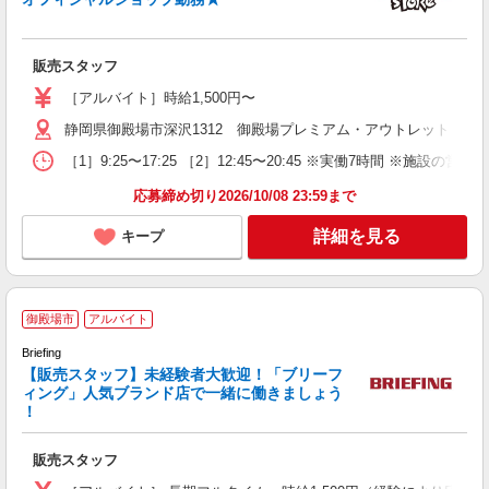
ょ
販売スタッフ
未
会
［アルバイト］時給1,500円〜
静岡県御殿場市深沢1312 御殿場プレミアム・アウトレット
［1］9:25〜17:25 ［2］12:45〜20:45 ※実働7時間 ※施設の
応募締め切り2026/10/08 23:59まで
詳細を見る
キープ
御殿場市
アルバイト
Briefing
【販売スタッフ】未経験者大歓迎！「ブリーフ
ィング」人気ブランド店で一緒に働きましょう
！
す
未
販売スタッフ
夕
あ