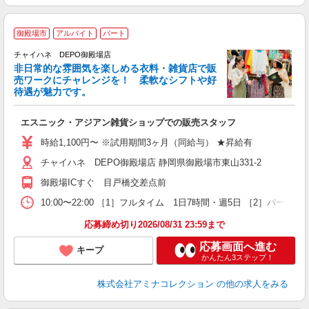
御殿場市
アルバイト
パート
チャイハネ DEPO御殿場店
非日常的な雰囲気を楽しめる衣料・雑貨店で販
売ワークにチャレンジを！ 柔軟なシフトや好
待遇が魅力です。
ス
エスニック・アジアン雑貨ショップでの販売スタッフ
未
企
時給1,100円〜 ※試用期間3ヶ月（同給与） ★昇給有
務
チャイハネ DEPO御殿場店 静岡県御殿場市東山331-2
由
御殿場ICすぐ 目戸橋交差点前
10:00〜22:00 ［1］フルタイム 1日7時間・週5日 ［2］パ
応募締め切り2026/08/31 23:59まで
応募画面へ進む
キープ
かんたん3ステップ！
株式会社アミナコレクション
の他の求人をみる