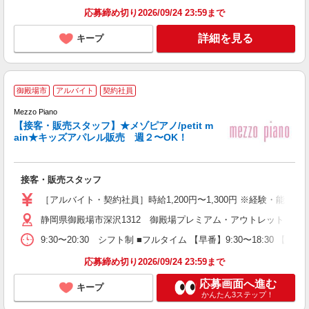
応募締め切り2026/09/24 23:59まで
詳細を見る
キープ
御殿場市
アルバイト
契約社員
Mezzo Piano
【接客・販売スタッフ】★メゾピアノ/petit m
ain★キッズアパレル販売 週２〜OK！
る
接客・販売スタッフ
未
～
［アルバイト・契約社員］時給1,200円〜1,300円 ※経験・能力
勤
静岡県御殿場市深沢1312 御殿場プレミアム・アウトレット
特
9:30〜20:30 シフト制 ■フルタイム 【早番】9:30〜18:30 【遅
応募締め切り2026/09/24 23:59まで
応募画面へ進む
キープ
かんたん3ステップ！