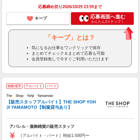
応募締め切り2026/10/29 23:59まで
応募画面へ進む
キープ
かんたん3ステップ！
「キープ」とは？
気になるお仕事をワンクリックで保存
まとめてチェック＆まとめて応募も可能
会員登録無しで今すぐご利用いただけます
御殿場市
アルバイト
パート
売
The Shop Yohji Yamamoto
ラ
【販売スタッフアルバイト】THE SHOP YOH
E
JI YAMAMOTO【制服貸与あり】
経
オ
アパレル・服飾雑貨の販売スタッフ
［アルバイト・パート］時給1,500円〜