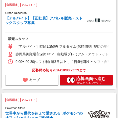
【
御殿場市
アルバイト
Urban Research
【アルバイト】【正社員】アパレル販売・スト
ックスタッフ募集
や
友
歴
販売スタッフ
や
車
［アルバイト］時給1,250円 フルタイム(40時間/週 契約の場合)：
社
静岡県御殿場市深沢1312 御殿場プレミアム・アウトレット
9:00〜20:30(シフト制) 週3日以上 、 1日4時間以上 シフ
応募締め切り2026/10/08 23:59まで
応募画面へ進む
キープ
かんたん3ステップ！
御殿場市
アルバイト
Pokemon Store
世界中から世代を超えて愛される“ポケモン”の
オフィシャルショップ勤務★