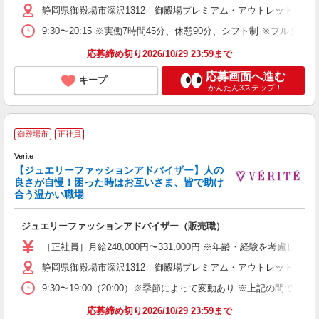
静岡県御殿場市深沢1312 御殿場プレミアム・アウトレット
9:30〜20:15 ※実働7時間45分、休憩90分、シフト制 ※フルタイ
応募締め切り2026/10/29 23:59まで
応募画面へ進む
キープ
かんたん3ステップ！
御殿場市
正社員
Verite
【ジュエリーファッションアドバイザー】人の
良さが自慢！困った時はお互いさま、皆で助け
合う温かい職場
す
ジュエリーファッションアドバイザー（販売職）
経
ー
［正社員］月給248,000円〜331,000円 ※年齢・経験を
O
静岡県御殿場市深沢1312 御殿場プレミアム・アウトレット
割
9:30〜19:00（20:00）※季節によって変動あり ※上記
応募締め切り2026/10/29 23:59まで