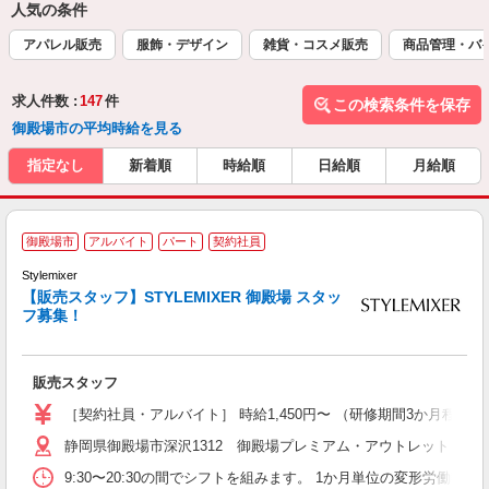
人気の条件
アパレル販売
服飾・デザイン
雑貨・コスメ販売
商品管理・バ
求人件数 :
147
件
この検索条件を保存
御殿場市の平均時給を見る
指定なし
新着順
時給順
日給順
月給順
＜
御殿場市
アルバイト
パート
契約社員
Stylemixer
【販売スタッフ】STYLEMIXER 御殿場 スタッ
ウ
フ募集！
べ
社
販売スタッフ
［契約社員・アルバイト］ 時給1,450円〜 （研修期間3か月程度：時給
静岡県御殿場市深沢1312 御殿場プレミアム・アウトレット
9:30〜20:30の間でシフトを組みます。 1か月単位の変形労働時