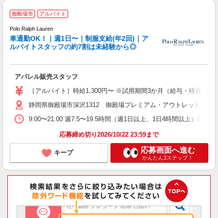
御殿場市
アルバイト
Polo Ralph Lauren
車通勤OK！｜週1日〜｜制服支給(年2回)｜ア
ルバイトスタッフの約7割は未経験から◎
し
アパレル販売スタッフ
未
O
［アルバイト］時給1,300円〜 ※試用期間3か月（給与・待遇は同
静岡県御殿場市深沢1312 御殿場プレミアム・アウトレット
割
9:00〜21:00 週7.5〜19.5時間（週1日以上、1日4時間
応募締め切り2026/10/22 23:59まで
応募画面へ進む
キープ
かんたん3ステップ！