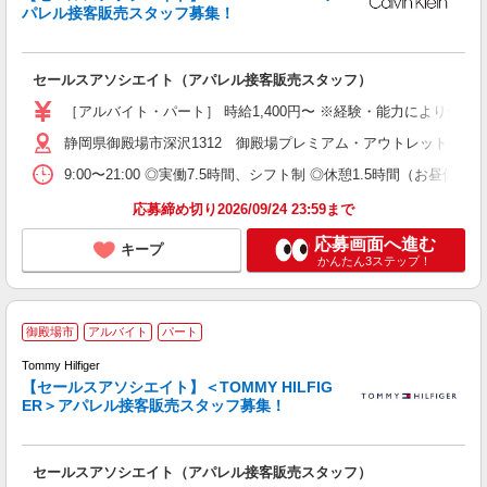
パレル接客販売スタッフ募集！
で
経
セールスアソシエイト（アパレル接客販売スタッフ）
K
昼
［アルバイト・パート］ 時給1,400円〜 ※経験・能力により
職
静岡県御殿場市深沢1312 御殿場プレミアム・アウトレット
9:00〜21:00 ◎実働7.5時間、シフト制 ◎休憩1.5時間
応募締め切り2026/09/24 23:59まで
応募画面へ進む
キープ
かんたん3ステップ！
ト
御殿場市
アルバイト
パート
Tommy Hilfiger
【セールスアソシエイト】＜TOMMY HILFIG
ER＞アパレル接客販売スタッフ募集！
す
即
セールスアソシエイト（アパレル接客販売スタッフ）
1