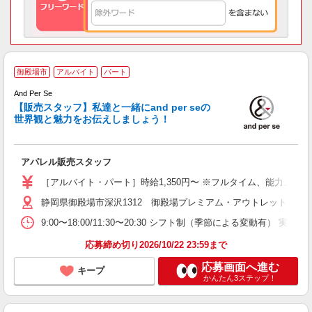
a
御殿場市
アルバイト
パート
And Per Se
未
【販売スタッフ】私達と一緒にand per seの
ー
世界観と魅力をお伝えしましょう！
転
社
アパレル販売スタッフ
［アルバイト・パート］時給1,350円〜 ※フルタイム、能力、前職
静岡県御殿場市深沢1312 御殿場プレミアム・アウトレット
9:00〜18:00/11:30〜20:30 シフト制（季節による変動有）
応募締め切り2026/10/22 23:59まで
応募画面へ進む
キープ
かんたん3ステップ！