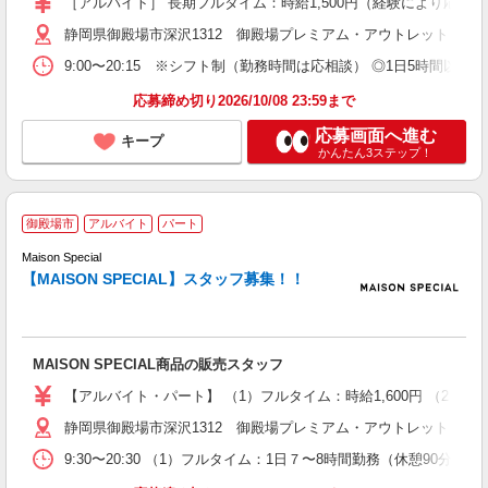
［アルバイト］ 長期フルタイム：時給1,500円（経験により応相談）
静岡県御殿場市深沢1312 御殿場プレミアム・アウトレット
9:00〜20:15 ※シフト制（勤務時間は応相談） ◎1日5時間
応募締め切り2026/10/08 23:59まで
応募画面へ進む
キープ
かんたん3ステップ！
M
御殿場市
アルバイト
パート
P
Maison Special
【MAISON SPECIAL】スタッフ募集！！
フ
N
捉
未
MAISON SPECIAL商品の販売スタッフ
夜
【アルバイト・パート】 （1）フルタイム：時給1,600円 （2）学
静岡県御殿場市深沢1312 御殿場プレミアム・アウトレット
9:30〜20:30 （1）フルタイム：1日７〜8時間勤務（休憩90分）、