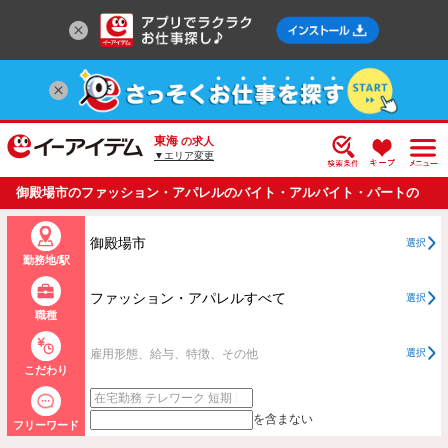
東海
の求人
▼エリア変更
御殿場市のファッション・アパレルのバイト・アルバイト・パートの
求人情報一覧
御殿場市
選択
勤務地/駅
ファッション・アパレルすべて
選択
職種
雇用形態、給与、特徴、その他
選択
こだわり
を含まない
フリーワード