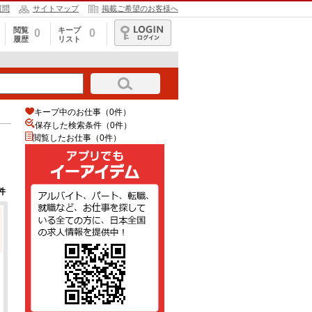
質問
サイトマップ
掲載ご希望のお客様へ
閲覧
キープ
0
0
履歴
リスト
ログイン
キープ中のお仕事（0件）
保存した検索条件（
0
件）
閲覧したお仕事（0件）
件