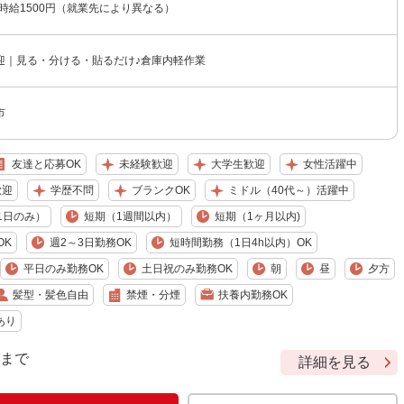
〜時給1500円（就業先により異なる）
迎｜見る・分ける・貼るだけ♪倉庫内軽作業
市
友達と応募OK
未経験歓迎
大学生歓迎
女性活躍中
歓迎
学歴不問
ブランクOK
ミドル（40代～）活躍中
1日のみ）
短期（1週間以内）
短期（1ヶ月以内)
OK
週2～3日勤務OK
短時間勤務（1日4h以内）OK
平日のみ勤務OK
土日祝のみ勤務OK
朝
昼
夕方
髪型・髪色自由
禁煙・分煙
扶養内勤務OK
あり
9 まで
詳細を見る