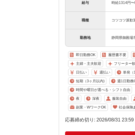
給与
時給1314円
職種
コツコツ派歓
勤務地
静岡県御殿場
即日勤務OK
履歴書不要
主婦・主夫歓迎
フリーター
日払い
週払い
単発（
短期（3ヶ月以内)
週1日勤務
時間や曜日が選べる・シフト自由
夜
深夜
服装自由
副業・WワークOK
社会保険
応募締め切り: 2026/08/31 23:5