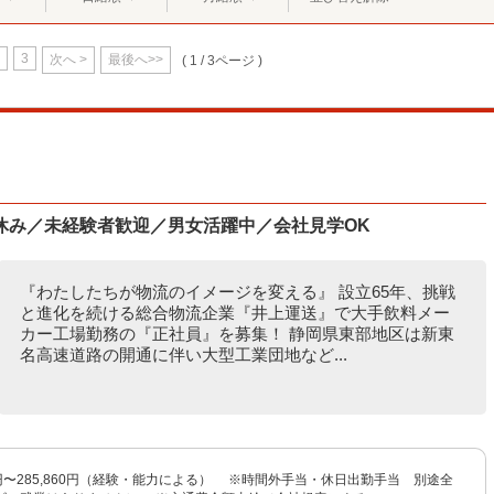
3
次へ >
最後へ>>
( 1 / 3ページ )
休み／未経験者歓迎／男女活躍中／会社見学OK
『わたしたちが物流のイメージを変える』 設立65年、挑戦
と進化を続ける総合物流企業『井上運送』で大手飲料メー
カー工場勤務の『正社員』を募集！ 静岡県東部地区は新東
名高速道路の開通に伴い大型工業団地など...
20円〜285,860円（経験・能力による） ※時間外手当・休日出勤手当 別途全