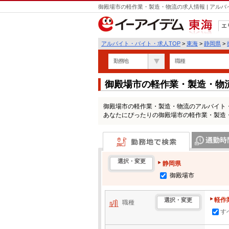
御殿場市の軽作業・製造・物流の求人情報 | アル
エ
東海
アルバイト・バイト・求人TOP
>
東海
>
静岡県
>
勤務地
職種
御殿場市の軽作業・製造・物
御殿場市の軽作業・製造・物流のアルバイト
あなたにぴったりの御殿場市の軽作業・製造
勤務地で検索
通勤時間・区
選択・変更
静岡県
御殿場市
軽作
選択・変更
職種
す