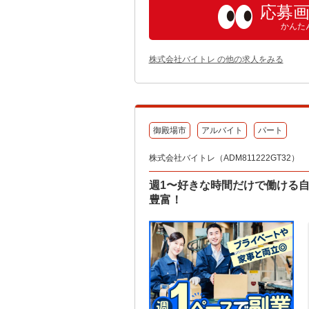
応募
かんた
株式会社バイトレ の他の求人をみる
御殿場市
アルバイト
パート
株式会社バイトレ（ADM811222GT32）
週1〜好きな時間だけで働ける
豊富！