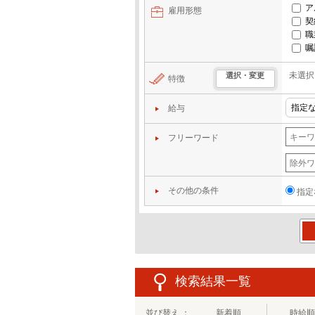
ア
雇用形態
契
職
嘱
未選択
選択・変更
特徴
給与
フリーワード
その他の条件
指定
この
検索結果一覧
並び替え ：
新着順
時給順