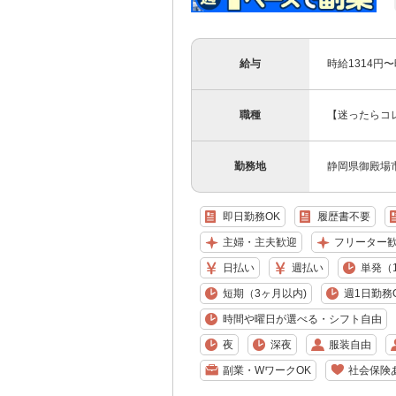
給与
時給1314円
職種
【迷ったらコ
勤務地
静岡県御殿場
即日勤務OK
履歴書不要
主婦・主夫歓迎
フリーター
日払い
週払い
単発（
短期（3ヶ月以内)
週1日勤務
時間や曜日が選べる・シフト自由
夜
深夜
服装自由
副業・WワークOK
社会保険