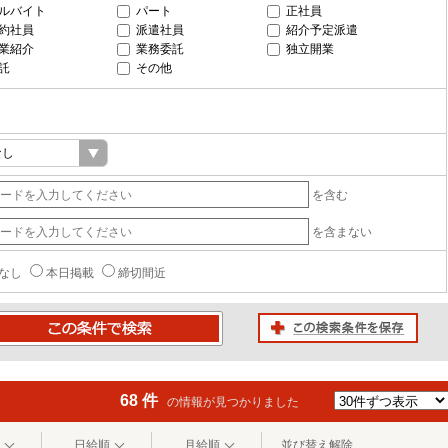
ルバイト
パート
正社員
約社員
派遣社員
紹介予定派遣
業紹介
業務委託
独立開業
託
その他
を含む
を含まない
なし
本日掲載
締切間近
この検索条件を保存
条件で検索
68 件
の情報が見つかりました
日給順
月給順
並び替え解除