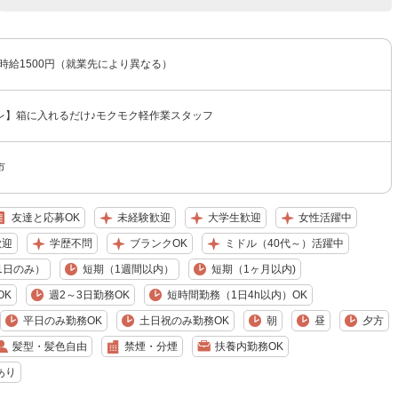
〜時給1500円（就業先により異なる）
レ】箱に入れるだけ♪モクモク軽作業スタッフ
市
友達と応募OK
未経験歓迎
大学生歓迎
女性活躍中
歓迎
学歴不問
ブランクOK
ミドル（40代～）活躍中
1日のみ）
短期（1週間以内）
短期（1ヶ月以内)
OK
週2～3日勤務OK
短時間勤務（1日4h以内）OK
平日のみ勤務OK
土日祝のみ勤務OK
朝
昼
夕方
髪型・髪色自由
禁煙・分煙
扶養内勤務OK
あり