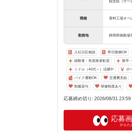
額支給（サー
職種
香料工場オペ
勤務地
静岡県御殿場市
入社日応相談
即日勤務OK
経験者・有資格者歓迎
新卒
ミドル（40代～）活躍中
ボ
バイク通勤OK
交通費支給
制服貸与
研修制度あり
応募締め切り: 2026/08/31 23:5
応募
かんた