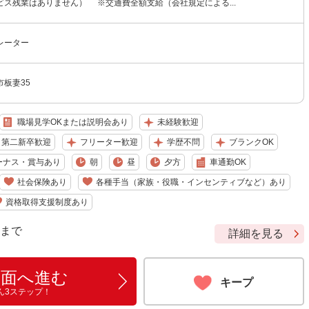
ビス残業はありません） ※交通費全額支給（会社規定による...
レーター
板妻35
職場見学OKまたは説明会あり
未経験歓迎
・第二新卒歓迎
フリーター歓迎
学歴不問
ブランクOK
ーナス・賞与あり
朝
昼
夕方
車通勤OK
社会保険あり
各種手当（家族・役職・インセンティブなど）あり
資格取得支援制度あり
9 まで
詳細を見る
画面へ進む
キープ
ん3ステップ！