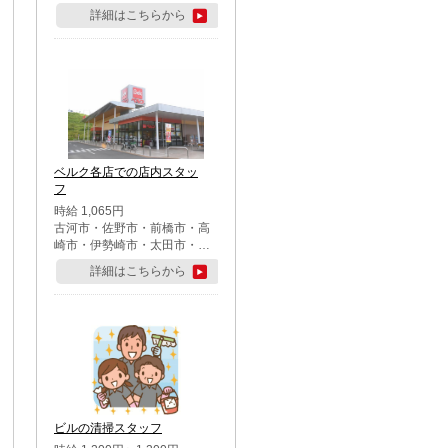
詳細はこちらから
ベルク各店での店内スタッ
フ
時給 1,065円
古河市・佐野市・前橋市・高
崎市・伊勢崎市・太田市・館
林市・藤岡市・大泉町・さい
詳細はこちらから
たま市北区・川越市・熊谷
市・行田市・秩父市・所沢
市・飯能市・東松山市・坂戸
市・鶴ケ島市・千葉市中央
区・市川市・松戸市・習志野
市・柏市・流山市・八千代
市・足立区・江戸川区・八王
子市・町田市
ビルの清掃スタッフ