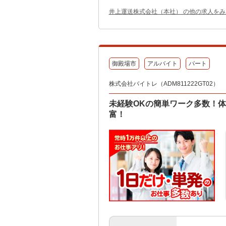
井上運送株式会社（本社） の他の求人をみ
御殿場市
アルバイト
パート
株式会社バイトレ（ADM811222GT02）
未経験OKの簡単ワーク多数！
富！