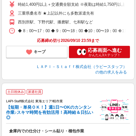
量
時給1,400円以上＋交通費全額支給 ※夜勤は時給1,750円以上（深夜手
迎
三重県桑名市 ★上記以外にも多数派遣先有
給
期
西別所駅、下野代駅、播磨駅、七和駅など
休
日
◆ 8：00〜17：00 ◆ 9：00〜18：00 ◆10：00〜1
タ
応募締め切り2026/09/10 23:59まで
応募画面へ進む
キープ
かんたん3ステップ！
ＬＡＰＩ－Ｓｔａｆｆ株式会社（ラピースタッフ）
の他の求人をみる
■
土日祝休み
派遣社員
LAPI-Staff株式会社 東海エリア/軽作業
【短期・単発ＯＫ！】週1日〜OKのカンタン
作業♪スキマ時間を有効活用！高時給＆日払い
◎
可
倉庫内での仕分け・シール貼り・梱包作業
入