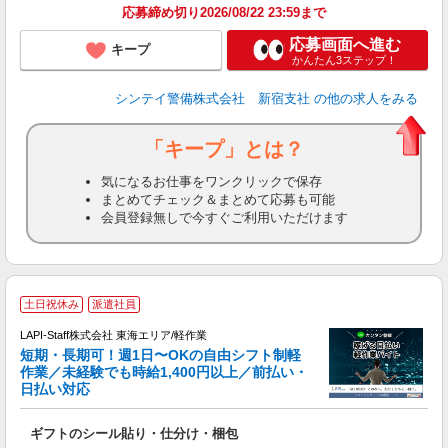
応募締め切り2026/08/22 23:59まで
応募画面へ進む
キープ
かんたん3ステップ！
シンテイ警備株式会社 新宿支社
の他の求人をみる
「キープ」とは？
気になるお仕事をワンクリックで保存
まとめてチェック＆まとめて応募も可能
会員登録無しで今すぐご利用いただけます
土日祝休み
派遣社員
LAPI-Staff株式会社 東海エリア/軽作業
短期・長期可！週1日〜OKの自由シフト制軽
作業／未経験でも時給1,400円以上／前払い・
心
日払い対応
が
で
ギフトのシール貼り・仕分け・梱包
入