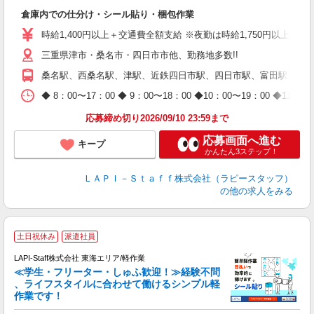
可
倉庫内での仕分け・シール貼り・梱包作業
入
量
時給1,400円以上＋交通費全額支給 ※夜勤は時給1,750円以上（深夜手
迎
三重県津市・桑名市・四日市市他、勤務地多数!!
給
期
桑名駅、西桑名駅、津駅、近鉄四日市駅、四日市駅、富田駅、新正
休
日
◆ 8：00〜17：00 ◆ 9：00〜18：00 ◆10：00〜1
タ
応募締め切り2026/09/10 23:59まで
応募画面へ進む
キープ
かんたん3ステップ！
ＬＡＰＩ－Ｓｔａｆｆ株式会社（ラピースタッフ）
の他の求人をみる
土日祝休み
派遣社員
LAPI-Staff株式会社 東海エリア/軽作業
≪学生・フリーター・しゅふ歓迎！≫経験不問
、ライフスタイルに合わせて働けるシンプル軽
作業です！