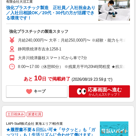
有限会社大沼工業
強化プラスチック製造 正社員／入社祝金あり
／入社日相談OK／20代・30代の方が活躍でき
る環境です！
い
強化プラスチックの製造スタッフ
入
格
月給240,000円〜 大卒：月給250,000円〜 ※経験・能力を
日
静岡県焼津市吉永1258-1
通
大井川焼津藤枝スマートICから車で7分
あ
8:00〜17:00（休憩80分） ※残業月平均20h時間程度 
10
あと
日
で掲載終了
(2026/08/19 23:59まで)
応募画面へ進む
キープ
かんたん3ステップ！
土日祝休み
派遣社員
LAPI-Staff株式会社 東海エリア/軽作業
★履歴書不要＆日払い可★「サクッと」も「ガ
ッツリ」も！生活リズムに合わせて働けます♪