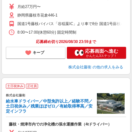
勤
月給27万円〜
静岡県藤枝市花倉446-1
国道1号藤枝バイパス「谷稲葉IC」より車で8分 国道1号藤枝バイパ
8:00〜17:00(休憩60分) 固定時間制
応募締め切り2026/08/30 23:59まで
応募画面へ進む
キープ
かんたん3ステップ！
株式会社藤衛
の他の求人をみる
土日祝休み
正社員
株式会社藤衛
給水車ドライバー／中型免許以上／経験不問／
土日祝休み／残業ほぼゼロ／有給取得率高／安
定インフラ
日
藤枝・焼津市内での浄化槽の張水運搬作業（4tドライバー）
入
勤