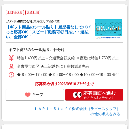
土日祝休み
派遣社員
LAPI-Staff株式会社 東海エリア/軽作業
【ギフト商品のシール貼り】履歴書なしでパパ
っと応募OK！スピード勤務可◎日払い・週払
い、全部OK！
入
ギフト商品のシール貼り、仕分け
量
迎
時給1,400円以上＋交通費全額支給 ※夜勤は時給1,750円以上（深夜手
給
名古屋市西区 ★上記以外にも多数派遣先有
期
休
◆ 8：00〜17：00 ◆ 9：00〜18：00 ◆10：00〜1
日
タ
応募締め切り2026/09/10 23:59まで
応募画面へ進む
キープ
かんたん3ステップ！
ＬＡＰＩ－Ｓｔａｆｆ株式会社（ラピースタッフ）
の他の求人をみる