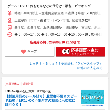
で
ゲーム・DVD・おもちゃなどの仕分け・梱包・ピッキング
入
量
時給1,400円以上＋交通費全額支給 ※夜勤は時給1,750円以上（深夜手
迎
三重県四日市市・桑名市・いなべ市他、勤務地多数!!
い
以
桑名駅、西桑名駅、近鉄四日市駅、四日市駅、富田駅、新正駅、楚
K
◆ 8：00〜17：00 ◆ 9：00〜18：00 ◆10：00〜1
録
応募締め切り2026/09/10 23:59まで
応募画面へ進む
キープ
かんたん3ステップ！
ＬＡＰＩ－Ｓｔａｆｆ株式会社（ラピースタッフ）
の他の求人をみる
土日祝休み
派遣社員
LAPI-Staff株式会社 東海エリア/軽作業
【製菓用品のシール貼り】履歴書不要＆スピー
ド勤務／日払いOK／働き方の相談にも柔軟に
対応ＯＫ！