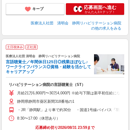
応募画面へ進む
キープ
かんたん3ステップ！
医療法人社団 清明会 静岡リハビリテーション病院
の他の求人をみる
土日祝休み
正社員
医療法人社団 清明会 静岡リハビリテーション病院
言語聴覚士／年間休日125日◎残業ほぼなし♪
テ
ワークライフバランス◎資格・経験を活かして
キャリアアップ
士
リハビリテーション病院の言語聴覚士（ST）
入
卒
月給21万6,800円〜30万4,000円 ※給与下限は新卒初任給にな
0
静岡県静岡市葵区新間318番地の1
車
服
・JR「静岡駅」より車で約30分 ・国道1号線バイパス「羽鳥IC
8:30〜17:00（休憩あり）
応募締め切り2026/08/31 23:59まで