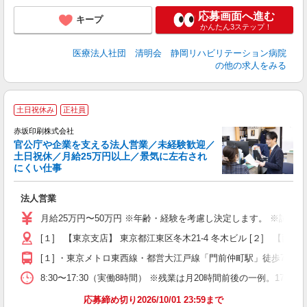
応募画面へ進む
キープ
かんたん3ステップ！
医療法人社団 清明会 静岡リハビリテーション病院
の他の求人をみる
土日祝休み
正社員
赤坂印刷株式会社
官公庁や企業を支える法人営業／未経験歓迎／
土日祝休／月給25万円以上／景気に左右され
にくい仕事
2
ト
法人営業
ボ
月給25万円〜50万円 ※年齢・経験を考慮し決定します。 ※試用期間
[１] 【東京支店】 東京都江東区冬木21-4 冬木ビル [２] 【西東
当
[１] ・東京メトロ東西線・都営大江戸線「門前仲町駅」徒歩7分 
8:30〜17:30（実働8時間） ※残業は月20時間前後の一例。17:3
応募締め切り2026/10/01 23:59まで