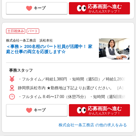
応募画面へ進む
キープ
かんたん3ステップ！
□
土日祝休み
パート
れ
株式会社一条工務店 浜松本社
＜事務＞ 200名程のパート社員が活躍中！ 家
庭と仕事の両立を応援します☆
ま
が
事務スタッフ
入
夫
・フルタイム／時給1,380円 ・短時間（週5日）／時給1,280円 【月
フ
静岡県浜松市内 ★勤務地は下記よりお選びください。 ［A］【浜松
支
・フルタイム 8:45〜17:00（休憩75分） ・短時間（週5日勤務） 
応募画面へ進む
キープ
かんたん3ステップ！
株式会社一条工務店
の他の求人をみる