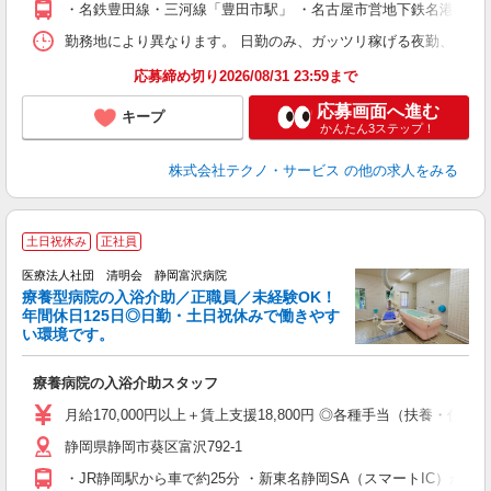
・名鉄豊田線・三河線「豊田市駅」 ・名古屋市営地下鉄名港線「名
勤務地により異なります。 日勤のみ、ガッツリ稼げる夜勤、シフトによる交
応募締め切り2026/08/31 23:59まで
応募画面へ進む
キープ
かんたん3ステップ！
株式会社テクノ・サービス
の他の求人をみる
土日祝休み
正社員
医療法人社団 清明会 静岡富沢病院
療養型病院の入浴介助／正職員／未経験OK！
年間休日125日◎日勤・土日祝休みで働きやす
い環境です。
ん
入
療養病院の入浴介助スタッフ
格
ブ
月給170,000円以上＋賃上支援18,800円 ◎各種手当（扶養・住
ー
静岡県静岡市葵区富沢792-1
休
勤
・JR静岡駅から車で約25分 ・新東名静岡SA（スマートIC）から車