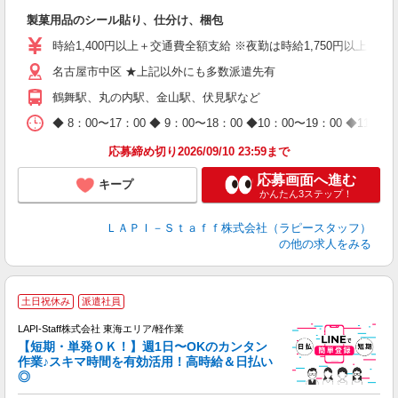
入
製菓用品のシール貼り、仕分け、梱包
量
迎
時給1,400円以上＋交通費全額支給 ※夜勤は時給1,750円以上（深夜手
給
名古屋市中区 ★上記以外にも多数派遣先有
期
休
鶴舞駅、丸の内駅、金山駅、伏見駅など
日
タ
◆ 8：00〜17：00 ◆ 9：00〜18：00 ◆10：00〜1
応募締め切り2026/09/10 23:59まで
応募画面へ進む
キープ
かんたん3ステップ！
ＬＡＰＩ－Ｓｔａｆｆ株式会社（ラピースタッフ）
の他の求人をみる
■
土日祝休み
派遣社員
LAPI-Staff株式会社 東海エリア/軽作業
【短期・単発ＯＫ！】週1日〜OKのカンタン
作業♪スキマ時間を有効活用！高時給＆日払い
◎