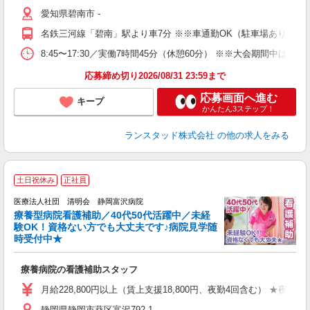
バ
愛知県碧南市 -
名鉄三河線「碧南」駅より車7分 ※※車通勤OK（駐車場あり）
8:45〜17:30／実働7時間45分（休憩60分） ※※大会期間中
応募締め切り2026/08/31 23:59まで
応募画面へ進む
キープ
かんたん3ステップ！
ランスタッド株式会社
の他の求人をみる
土日祝休み
正社員
医療法人社団 清明会 静岡富沢病院
療養型病院看護補助／40代50代活躍中／未経
験OK！資格ない方でも大丈夫です♪病院見学随
時受付中★
帰
療養病院の看護補助スタッフ
入
格
月給228,800円以上（賃上支援18,800円、夜勤4回含む） ★夜
K
静岡県静岡市葵区富沢792-1