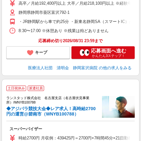
ナ
高卒／月給192,400円以上 大卒／月給218,100円以上 ※経
み
静岡県静岡市葵区富沢792-1
K
育
・JR静岡駅から車で約25分 ・新東名静岡SA（スマートIC）から車
制
8:30〜17:00 ※休憩あり ※残業は殆どありません
応募締め切り2026/08/31 23:59まで
応募画面へ進む
キープ
かんたん3ステップ！
医療法人社団 清明会 静岡富沢病院
の他の求人をみる
土日祝休み
派遣社員
ランスタッド株式会社 名古屋支店（名古屋伏見事業
所）/WNYB100788
◆アジパラ競技大会◆レア求人！高時給2700
円の運営@碧南市（WNYB100788）
会
スーパーバイザー
ミ
日
時給2700円 月収例：439425円＝2700円×7時間45分×