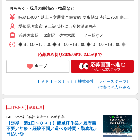
見
おもちゃ・玩具の袋詰め・検品など
入
量
時給1,400円以上＋交通費全額支給 ※夜勤は時給1,750円以上（深夜手
迎
愛知県弥富市 ★上記以外にも多数派遣先有
給
期
近鉄弥富駅、弥富駅、佐古木駅、五ノ三駅など
休
日
◆ 8：00〜17：00 ◆ 9：00〜18：00 ◆10：00〜1
タ
応募締め切り2026/09/10 23:59まで
応募画面へ進む
キープ
かんたん3ステップ！
ＬＡＰＩ－Ｓｔａｆｆ株式会社（ラピースタッフ）
の他の求人をみる
土日祝休み
派遣社員
LAPI-Staff株式会社 東海エリア/軽作業
【短期・週1日〜ＯＫ！】簡単軽作業／履歴書
不要／年齢・経験不問／選べる時間・勤務地／
き
日払い◎
り