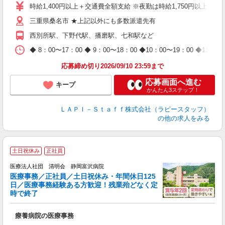
量
時給1,400円以上＋交通費全額支給 ※夜勤は時給1,750円以上（深夜手
迎
三重県桑名市 ★上記以外にも多数派遣先有
給
期
西別所駅、下野代駅、播磨駅、七和駅など
休
日
◆ 8：00〜17：00 ◆ 9：00〜18：00 ◆10：00〜1
タ
応募締め切り2026/09/10 23:59まで
応募画面へ進む
キープ
かんたん3ステップ！
ＬＡＰＩ－Ｓｔａｆｆ株式会社（ラピースタッフ）
の他の求人をみる
土日祝休み
正社員
医療法人社団 清明会 静岡富沢病院
医療事務／正社員／土日祝休み・年間休日125
日／医療事務経験ある方歓迎！残業殆どなく定
時で終了
族
入
療養病院の医療事務
性