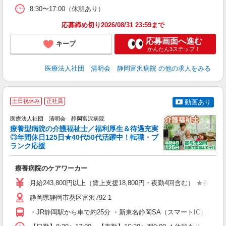
研
8:30〜17:00（休憩あり）
応募締め切り2026/08/31 23:59まで
応募画面へ進む
キープ
かんたん3ステップ！
医療法人社団 清明会 静岡富沢病院
の他の求人をみる
土日祝休み
正社員
動画あり
医療法人社団 清明会 静岡富沢病院
療養型病院の介護福祉士／福利厚生＆待遇充実
◎年間休日125日★40代50代活躍中！転職・ブ
ランク応援
帰
療養病院のケアワーカー
入
卒
月給243,800円以上（賃上支援18,800円・夜勤4回含む） ★夜勤
0
あ
静岡県静岡市葵区富沢792-1
支
・JR静岡駅から車で約25分 ・新東名静岡SA（スマートIC）から車