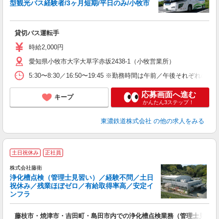
経
型観光バス経験者/3ヶ月短期/平日のみ/小牧市
勤
副
貸切バス運転手
時給2,000円
愛知県小牧市大字大草字赤坂2438-1（小牧営業所）
5:30〜8:30／16:50〜19:45 ※勤務時間は午前／午後それぞ
応募画面へ進む
キープ
かんたん3ステップ！
東濃鉄道株式会社
の他の求人をみる
土日祝休み
正社員
株式会社藤衛
浄化槽点検（管理士見習い）／経験不問／土日
祝休み／残業ほぼゼロ／有給取得率高／安定イ
ンフラ
日
り
藤枝市・焼津市・吉田町・島田市内での浄化槽点検業務（管理士見習い
入