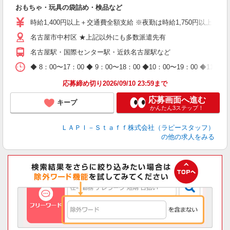
見
おもちゃ・玩具の袋詰め・検品など
入
量
時給1,400円以上＋交通費全額支給 ※夜勤は時給1,750円以上（深夜手
迎
名古屋市中村区 ★上記以外にも多数派遣先有
給
期
名古屋駅・国際センター駅・近鉄名古屋駅など
休
日
◆ 8：00〜17：00 ◆ 9：00〜18：00 ◆10：00〜1
タ
応募締め切り2026/09/10 23:59まで
応募画面へ進む
キープ
かんたん3ステップ！
ＬＡＰＩ－Ｓｔａｆｆ株式会社（ラピースタッフ）
の他の求人をみる