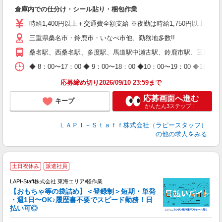
で
倉庫内での仕分け・シール貼り・梱包作業
入
量
時給1,400円以上＋交通費全額支給 ※夜勤は時給1,750円以上（深夜手
迎
三重県桑名市・鈴鹿市・いなべ市他、勤務地多数!!
い
以
桑名駅、西桑名駅、多度駅、馬道駅中瀬古駅、鈴鹿市駅、三日市駅
K
◆ 8：00〜17：00 ◆ 9：00〜18：00 ◆10：00〜1
録
応募締め切り2026/09/10 23:59まで
応募画面へ進む
キープ
かんたん3ステップ！
ＬＡＰＩ－Ｓｔａｆｆ株式会社（ラピースタッフ）
の他の求人をみる
土日祝休み
派遣社員
LAPI-Staff株式会社 東海エリア/軽作業
【おもちゃ等の袋詰め】＜登録制＞短期・単発
・週1日〜OK♪履歴書不要でスピード勤務！日
払い可◎