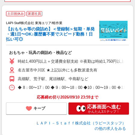
土日祝休み
派遣社員
LAPI-Staff株式会社 東海エリア/軽作業
【おもちゃ等の袋詰め】＜登録制＞短期・単発
・週1日〜OK♪履歴書不要でスピード勤務！日
払い可◎
見
おもちゃ・玩具の袋詰め・検品など
入
量
時給1,400円以上＋交通費全額支給 ※夜勤は時給1,750円以上（深夜手
迎
名古屋市中川区 ★上記以外にも多数派遣先有
給
期
高畑駅、荒子駅、尾頭橋駅、中島駅など
休
日
◆ 8：00〜17：00 ◆ 9：00〜18：00 ◆10：00〜1
タ
応募締め切り2026/09/10 23:59まで
応募画面へ進む
キープ
かんたん3ステップ！
ＬＡＰＩ－Ｓｔａｆｆ株式会社（ラピースタッフ）
の他の求人をみる