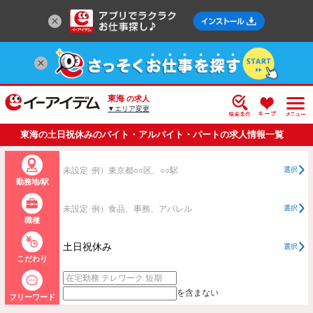
東海
の求人
▼エリア変更
東海の土日祝休みのバイト・アルバイト・パートの求人情報一覧
未設定
例）東京都○○区、○○駅
選択
勤務地/駅
未設定
例）食品、事務、アパレル
選択
職種
土日祝休み
選択
こだわり
を含まない
フリーワード