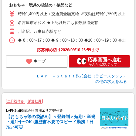
見
おもちゃ・玩具の袋詰め・検品など
入
量
時給1,400円以上＋交通費全額支給 ※夜勤は時給1,750円以上（深夜手
迎
名古屋市昭和区 ★上記以外にも多数派遣先有
給
期
川名駅、八事日赤駅など
休
日
◆ 8：00〜17：00 ◆ 9：00〜18：00 ◆10：00〜1
タ
応募締め切り2026/09/10 23:59まで
応募画面へ進む
キープ
かんたん3ステップ！
ＬＡＰＩ－Ｓｔａｆｆ株式会社（ラピースタッフ）
の他の求人をみる
土日祝休み
派遣社員
LAPI-Staff株式会社 東海エリア/軽作業
【おもちゃ等の袋詰め】＜登録制＞短期・単発
・週1日〜OK♪履歴書不要でスピード勤務！日
払い可◎