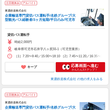
土日祝休み
アルバイト
東濃鉄道株式会社
た
企業輸送専門貸切バス運転手/名鉄グループ/大
経
型観光バス経験者/3ヶ月短期/平日のみ/可児市
勤
副
貸切バス運転手
時給2,000円
岐阜県可児市石井字八ヶ尻55-1（可児営業所）
［1］7:20〜9:40／15:00〜18:10 ［2］7:45〜11:20
応募画面へ進む
キープ
かんたん3ステップ！
東濃鉄道株式会社
の他の求人をみる
土日祝休み
アルバイト
東濃鉄道株式会社
た
企業輸送専門貸切バス運転手/名鉄グループ/大