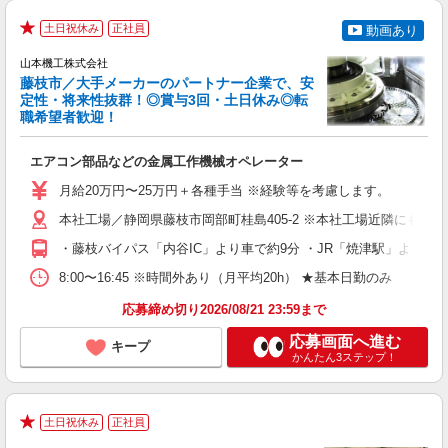
土日祝休み
正社員
動画あり
★
山本機工株式会社
藤枝市／大手メーカーのパートナー企業で、安
定性・将来性抜群！◎賞与3回・土日休み◎転
職希望者歓迎！
今
エアコン部品などの金属工作機械オペレーター
入
学
月給20万円〜25万円＋各種手当 ※経験等を考慮します。
の
転
本社工場／静岡県藤枝市岡部町桂島405-2 ※本社工場近隣にも工場あ
・藤枝バイパス「内谷IC」より車で約9分 ・JR「焼津駅」より車で
セ
8:00〜16:45 ※時間外あり（月平均20h） ★基本日勤のみ
り
応募締め切り2026/08/21 23:59まで
応募画面へ進む
キープ
かんたん3ステップ！
私
土日祝休み
正社員
★