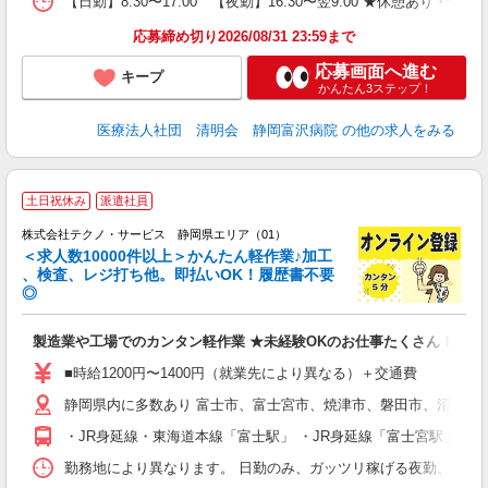
【日勤】8:30〜17:00 【夜勤】16:30〜翌9:00 ★休憩
応募締め切り2026/08/31 23:59まで
応募画面へ進む
キープ
かんたん3ステップ！
医療法人社団 清明会 静岡富沢病院
の他の求人をみる
≪
土日祝休み
派遣社員
株式会社テクノ・サービス 静岡県エリア（01）
＜求人数10000件以上＞かんたん軽作業♪加工
、検査、レジ打ち他。即払いOK！履歴書不要
◎
お
製造業や工場でのカンタン軽作業 ★未経験OKのお仕事たくさん！
未
ア
■時給1200円〜1400円（就業先により異なる）＋交通費
の
静岡県内に多数あり 富士市、富士宮市、焼津市、磐田市、沼津市
・JR身延線・東海道本線「富士駅」 ・JR身延線「富士宮駅」 ・
勤務地により異なります。 日勤のみ、ガッツリ稼げる夜勤、シフトによる交