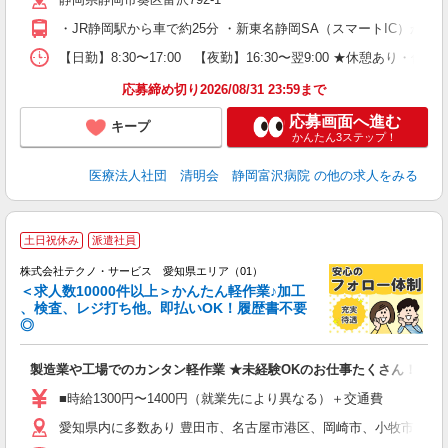
与
な
・JR静岡駅から車で約25分 ・新東名静岡SA（スマートIC）から車
【日勤】8:30〜17:00 【夜勤】16:30〜翌9:00 ★休憩
応募締め切り2026/08/31 23:59まで
応募画面へ進む
キープ
かんたん3ステップ！
医療法人社団 清明会 静岡富沢病院
の他の求人をみる
≪
土日祝休み
派遣社員
株式会社テクノ・サービス 愛知県エリア（01）
＜求人数10000件以上＞かんたん軽作業♪加工
、検査、レジ打ち他。即払いOK！履歴書不要
◎
お
製造業や工場でのカンタン軽作業 ★未経験OKのお仕事たくさん！
未
ア
■時給1300円〜1400円（就業先により異なる）＋交通費
の
愛知県内に多数あり 豊田市、名古屋市港区、岡崎市、小牧市、稲