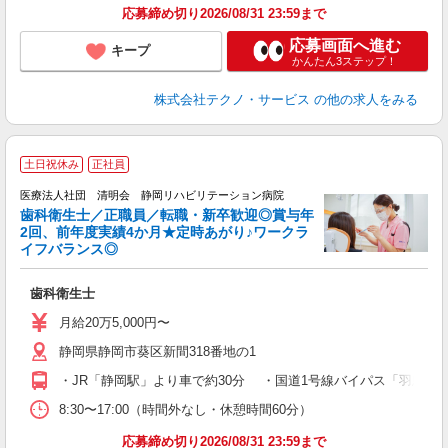
応募締め切り2026/08/31 23:59まで
応募画面へ進む
キープ
かんたん3ステップ！
株式会社テクノ・サービス
の他の求人をみる
土日祝休み
正社員
医療法人社団 清明会 静岡リハビリテーション病院
歯科衛生士／正職員／転職・新卒歓迎◎賞与年
テ
2回、前年度実績4か月★定時あがり♪ワークラ
イフバランス◎
士
歯科衛生士
入
卒
月給20万5,000円〜
0
静岡県静岡市葵区新間318番地の1
上
自
・JR「静岡駅」より車で約30分 ・国道1号線バイパス「羽鳥IC
制
8:30〜17:00（時間外なし・休憩時間60分）
応募締め切り2026/08/31 23:59まで