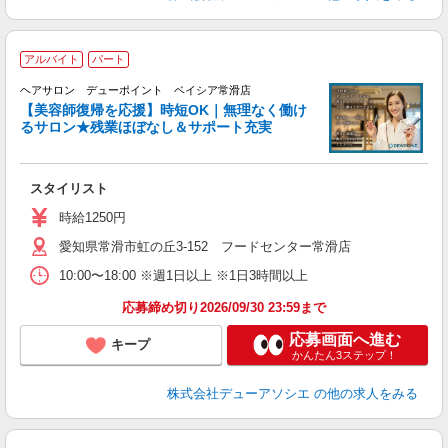
アルバイト
パート
「
ヘアサロン デューポイント ベイシア常滑店
_
【美容師復帰を応援】時短OK｜無理なく働け
るサロン★残業ほぼなし＆サポート充実
切
スタイリスト
時給1250円
愛知県常滑市虹の丘3-152 フードセンター常滑店
10:00〜18:00 ※週1日以上 ※1日3時間以上
応募締め切り2026/09/30 23:59まで
応募画面へ進む
キープ
かんたん3ステップ！
株式会社デューアソシエ
の他の求人をみる