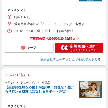
を
アシスタント
時給1140円
愛知県常滑市虹の丘3-152 フードセンター常滑店
10:00〜18:00 ※週1日以上 ※1日3時間以上
応募締め切り2026/09/30 23:59まで
応募画面へ進む
キープ
かんたん3ステップ！
株式会社デューアソシエ
の他の求人をみる
アルバイト
パート
「
ヘアサロン デューポイント 小俣店
_
【美容師復帰を応援】時短OK｜無理なく働け
るサロン★残業ほぼなし＆サポート充実
切
スタイリスト