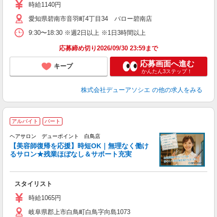
時給1140円
愛知県碧南市音羽町4丁目34 バロー碧南店
9:30〜18:30 ※週2日以上 ※1日3時間以上
応募締め切り2026/09/30 23:59まで
応募画面へ進む
キープ
かんたん3ステップ！
株式会社デューアソシエ
の他の求人をみる
アルバイト
パート
「
ヘアサロン デューポイント 白鳥店
_
【美容師復帰を応援】時短OK｜無理なく働け
るサロン★残業ほぼなし＆サポート充実
切
スタイリスト
時給1065円
岐阜県郡上市白鳥町白鳥字向島1073