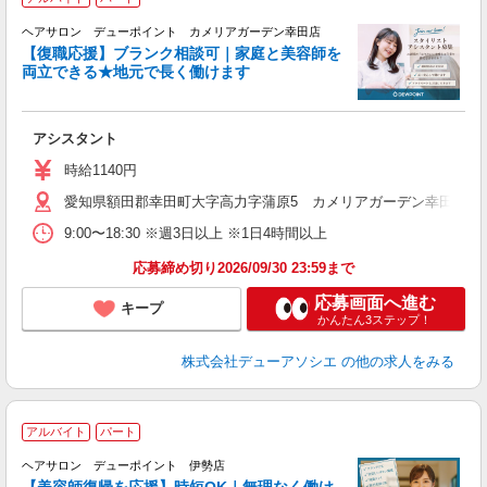
戻
ヘアサロン デューポイント カメリアガーデン幸田店
【復職応援】ブランク相談可｜家庭と美容師を
両立できる★地元で長く働けます
ん
を
アシスタント
時給1140円
愛知県額田郡幸田町大字高力字蒲原5 カメリアガーデン幸田内
9:00〜18:30 ※週3日以上 ※1日4時間以上
応募締め切り2026/09/30 23:59まで
応募画面へ進む
キープ
かんたん3ステップ！
株式会社デューアソシエ
の他の求人をみる
アルバイト
パート
「
ヘアサロン デューポイント 伊勢店
_
【美容師復帰を応援】時短OK｜無理なく働け