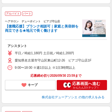
アルバイト
パート
戻
ヘアサロン デューポイント ピアゴ守山店
【復職応援】ブランク相談可｜家庭と美容師を
両立できる★地元で長く働けます
ん
を
アシスタント
平日／時給1,180円 土日祝／時給1,200円
愛知県名古屋市守山区東山町12-26 ピアゴ守山店1F
9:00〜18:00 ※週1日以上 ※1日3時間以上
応募締め切り2026/09/30 23:59まで
応募画面へ進む
キープ
かんたん3ステップ！
株式会社デューアソシエ
の他の求人をみる