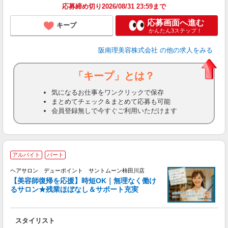
ン
応募締め切り2026/08/31 23:59まで
登
応募画面へ進む
キープ
かんたん3ステップ！
阪南理美容株式会社
の他の求人をみる
「キープ」とは？
気になるお仕事をワンクリックで保存
まとめてチェック＆まとめて応募も可能
会員登録無しで今すぐご利用いただけます
アルバイト
パート
「
ヘアサロン デューポイント サントムーン柿田川店
_
【美容師復帰を応援】時短OK｜無理なく働け
るサロン★残業ほぼなし＆サポート充実
切
スタイリスト