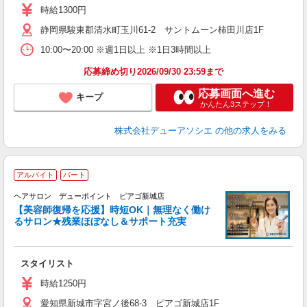
時給1300円
静岡県駿東郡清水町玉川61-2 サントムーン柿田川店1F
10:00〜20:00 ※週1日以上 ※1日3時間以上
応募締め切り2026/09/30 23:59まで
応募画面へ進む
キープ
かんたん3ステップ！
株式会社デューアソシエ
の他の求人をみる
アルバイト
パート
「
ヘアサロン デューポイント ピアゴ新城店
_
【美容師復帰を応援】時短OK｜無理なく働け
るサロン★残業ほぼなし＆サポート充実
切
スタイリスト
時給1250円
愛知県新城市字宮ノ後68-3 ピアゴ新城店1F