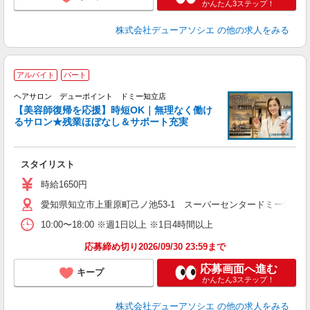
かんたん3ステップ！
株式会社デューアソシエ
の他の求人をみる
アルバイト
パート
「
ヘアサロン デューポイント ドミー知立店
_
【美容師復帰を応援】時短OK｜無理なく働け
るサロン★残業ほぼなし＆サポート充実
切
スタイリスト
時給1650円
愛知県知立市上重原町己ノ池53-1 スーパーセンタードミー知立店
10:00〜18:00 ※週1日以上 ※1日4時間以上
応募締め切り2026/09/30 23:59まで
応募画面へ進む
キープ
かんたん3ステップ！
株式会社デューアソシエ
の他の求人をみる