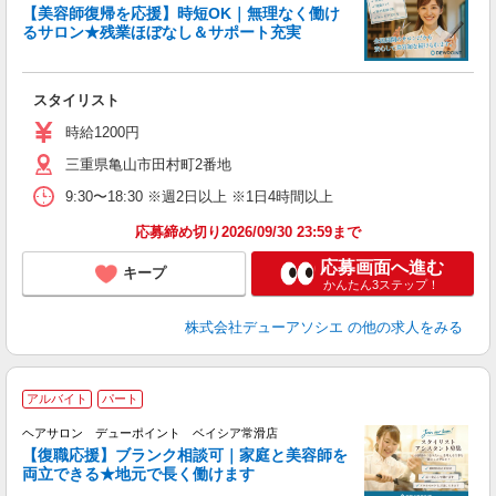
_
【美容師復帰を応援】時短OK｜無理なく働け
るサロン★残業ほぼなし＆サポート充実
切
スタイリスト
時給1200円
三重県亀山市田村町2番地
9:30〜18:30 ※週2日以上 ※1日4時間以上
応募締め切り2026/09/30 23:59まで
応募画面へ進む
キープ
かんたん3ステップ！
株式会社デューアソシエ
の他の求人をみる
アルバイト
パート
戻
ヘアサロン デューポイント ベイシア常滑店
【復職応援】ブランク相談可｜家庭と美容師を
両立できる★地元で長く働けます
ん