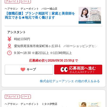
アルバイト
パート
戻
ヘアサロン デューポイント バロー城山店
【復職応援】ブランク相談可｜家庭と美容師を
両立できる★地元で長く働けます
ん
を
アシスタント
時給1150円
愛知県尾張旭市南栄町旭ヶ丘10-1 バローショッピングセンター尾
9:30〜18:30 ※週2日以上 ※1日3時間以上
応募締め切り2026/09/30 23:59まで
応募画面へ進む
キープ
かんたん3ステップ！
株式会社デューアソシエ
の他の求人をみる
アルバイト
パート
戻
ヘアサロン デューポイント ミタス伊勢店