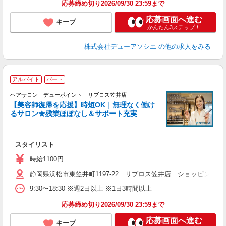
応募締め切り2026/09/30 23:59まで
応募画面へ進む
キープ
かんたん3ステップ！
株式会社デューアソシエ
の他の求人をみる
アルバイト
パート
「
ヘアサロン デューポイント リブロス笠井店
_
【美容師復帰を応援】時短OK｜無理なく働け
るサロン★残業ほぼなし＆サポート充実
切
スタイリスト
時給1100円
静岡県浜松市東笠井町1197-22 リブロス笠井店 ショッピング
9:30〜18:30 ※週2日以上 ※1日3時間以上
応募締め切り2026/09/30 23:59まで
応募画面へ進む
キープ