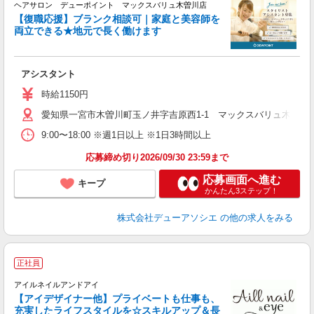
戻
ヘアサロン デューポイント マックスバリュ木曽川店
【復職応援】ブランク相談可｜家庭と美容師を
両立できる★地元で長く働けます
ん
を
アシスタント
時給1150円
愛知県一宮市木曽川町玉ノ井字吉原西1-1 マックスバリュ木曽川
9:00〜18:00 ※週1日以上 ※1日3時間以上
応募締め切り2026/09/30 23:59まで
応募画面へ進む
キープ
かんたん3ステップ！
株式会社デューアソシエ
の他の求人をみる
正社員
残
アイルネイルアンドアイ
【アイデザイナー他】プライベートも仕事も、
発
充実したライフスタイルを☆スキルアップ＆長