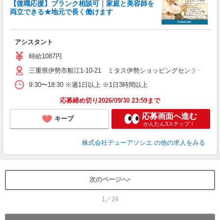
【復職応援】ブランク相談可｜家庭と美容師を
両立できる★地元で長く働けます
ん
を
アシスタント
時給1087円
三重県伊勢市船江1-10-21 ミタス伊勢ショッピングセンター内
9:30〜18:30 ※週1日以上 ※1日3時間以上
応募締め切り2026/09/30 23:59まで
応募画面へ進む
キープ
かんたん3ステップ！
株式会社デューアソシエ
の他の求人をみる
次のページへ
1／24