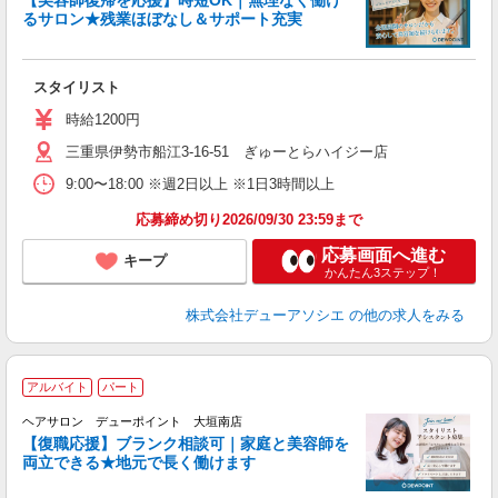
るサロン★残業ほぼなし＆サポート充実
切
スタイリスト
時給1200円
三重県伊勢市船江3-16-51 ぎゅーとらハイジー店
9:00〜18:00 ※週2日以上 ※1日3時間以上
応募締め切り2026/09/30 23:59まで
応募画面へ進む
キープ
かんたん3ステップ！
株式会社デューアソシエ
の他の求人をみる
アルバイト
パート
戻
ヘアサロン デューポイント 大垣南店
【復職応援】ブランク相談可｜家庭と美容師を
両立できる★地元で長く働けます
ん
を