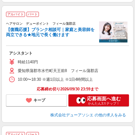
アルバイト
パート
戻
ヘアサロン デューポイント フィール蒲郡店
【復職応援】ブランク相談可｜家庭と美容師を
両立できる★地元で長く働けます
ん
を
アシスタント
時給1140円
愛知県蒲郡市水竹町天王前8 フィール蒲郡店
10:00〜18:30 ※週1日以上 ※1日4時間以上
応募締め切り2026/09/30 23:59まで
応募画面へ進む
キープ
かんたん3ステップ！
株式会社デューアソシエ
の他の求人をみる
アルバイト
パート