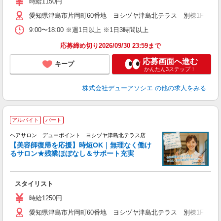
時給1150円
愛知県津島市片岡町60番地 ヨシヅヤ津島北テラス 別棟1F
9:00〜18:00 ※週1日以上 ※1日3時間以上
応募締め切り2026/09/30 23:59まで
応募画面へ進む
キープ
かんたん3ステップ！
株式会社デューアソシエ
の他の求人をみる
アルバイト
パート
「
ヘアサロン デューポイント ヨシヅヤ津島北テラス店
_
【美容師復帰を応援】時短OK｜無理なく働け
るサロン★残業ほぼなし＆サポート充実
切
スタイリスト
時給1250円
愛知県津島市片岡町60番地 ヨシヅヤ津島北テラス 別棟1F