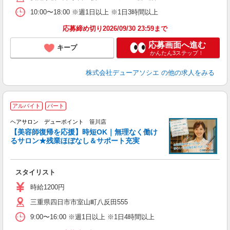
10:00〜18:00 ※週1日以上 ※1日3時間以上
応募締め切り2026/09/30 23:59まで
応募画面へ進む
キープ
かんたん3ステップ！
株式会社デューアソシエ
の他の求人をみる
アルバイト
パート
「
ヘアサロン デューポイント 笹川店
_
【美容師復帰を応援】時短OK｜無理なく働け
るサロン★残業ほぼなし＆サポート充実
切
スタイリスト
時給1200円
三重県四日市市室山町八反田555
9:00〜16:00 ※週1日以上 ※1日4時間以上