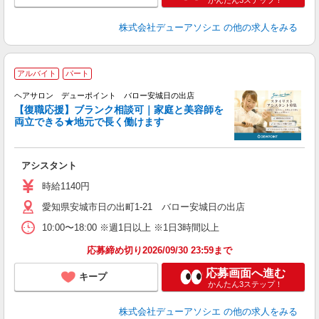
株式会社デューアソシエ
の他の求人をみる
アルバイト
パート
戻
ヘアサロン デューポイント バロー安城日の出店
【復職応援】ブランク相談可｜家庭と美容師を
両立できる★地元で長く働けます
ん
を
アシスタント
時給1140円
愛知県安城市日の出町1-21 バロー安城日の出店
10:00〜18:00 ※週1日以上 ※1日3時間以上
応募締め切り2026/09/30 23:59まで
応募画面へ進む
キープ
かんたん3ステップ！
株式会社デューアソシエ
の他の求人をみる