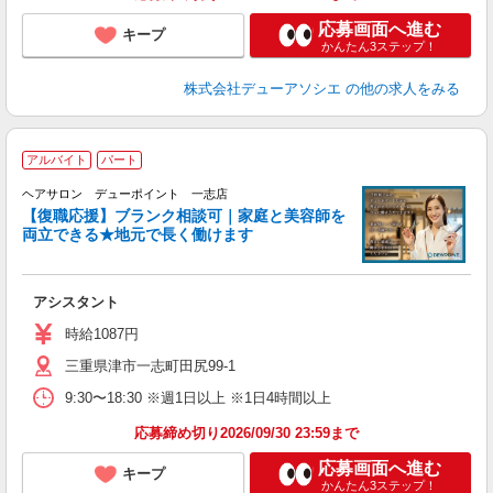
応募画面へ進む
キープ
かんたん3ステップ！
株式会社デューアソシエ
の他の求人をみる
アルバイト
パート
戻
ヘアサロン デューポイント 一志店
【復職応援】ブランク相談可｜家庭と美容師を
両立できる★地元で長く働けます
ん
を
アシスタント
時給1087円
三重県津市一志町田尻99-1
9:30〜18:30 ※週1日以上 ※1日4時間以上
応募締め切り2026/09/30 23:59まで
応募画面へ進む
キープ
かんたん3ステップ！