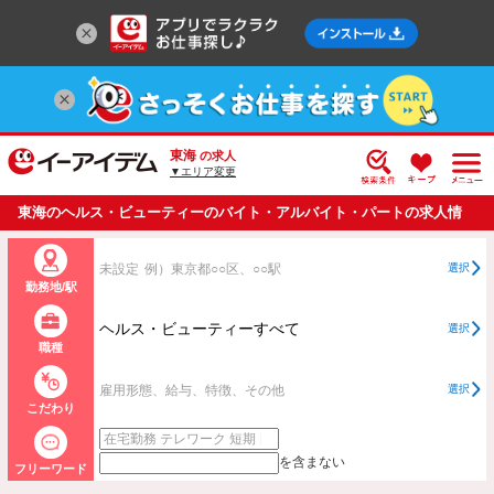
東海
の求人
▼エリア変更
東海のヘルス・ビューティーのバイト・アルバイト・パートの求人情
報一覧
未設定
例）東京都○○区、○○駅
選択
勤務地/駅
ヘルス・ビューティーすべて
選択
職種
雇用形態、給与、特徴、その他
選択
こだわり
を含まない
フリーワード