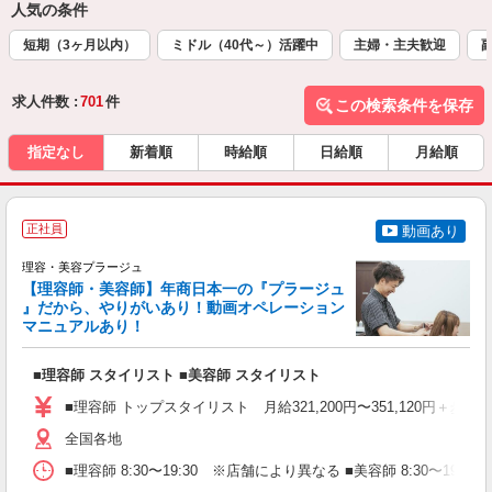
人気の条件
短期（3ヶ月以内）
ミドル（40代～）活躍中
主婦・主夫歓迎
求人件数 :
701
件
この検索条件を保存
指定なし
新着順
時給順
日給順
月給順
正社員
動画あり
理容・美容プラージュ
【理容師・美容師】年商日本一の『プラージュ
』だから、やりがいあり！動画オペレーション
マニュアルあり！
ン
■理容師 スタイリスト ■美容師 スタイリスト
入
資
■理容師 トップスタイリスト 月給321,200円〜351,120円＋歩合
ブ
自
全国各地
ク
■理容師 8:30〜19:30 ※店舗により異なる ■美容師 8:30〜19