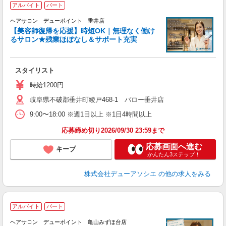
アルバイト
パート
「
ヘアサロン デューポイント 垂井店
_
【美容師復帰を応援】時短OK｜無理なく働け
るサロン★残業ほぼなし＆サポート充実
切
スタイリスト
時給1200円
岐阜県不破郡垂井町綾戸468-1 バロー垂井店
9:00〜18:00 ※週1日以上 ※1日4時間以上
応募締め切り2026/09/30 23:59まで
応募画面へ進む
キープ
かんたん3ステップ！
株式会社デューアソシエ
の他の求人をみる
アルバイト
パート
「
ヘアサロン デューポイント 亀山みずほ台店