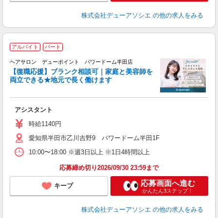
株式会社デューアソシエ
の他の求人をみる
アルバイト
パート
戻
ヘアサロン デューポイント パワードーム半田店
【復職応援】ブランク相談可｜家庭と美容師を
両立できる★地元で長く働けます
ん
を
アシスタント
時給1140円
愛知県半田市乙川吉野9 パワードーム半田1F
10:00〜18:00 ※週3日以上 ※1日4時間以上
応募締め切り2026/09/30 23:59まで
応募画面へ進む
キープ
かんたん3ステップ！
株式会社デューアソシエ
の他の求人をみる