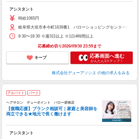
アシスタント
時給1065円
岐阜県大垣市本今町1639番1 バローショッピングセンター大垣南
9:30〜18:30 ※週3日以上 ※1日4時間以上
応募締め切り2026/09/30 23:59まで
応募画面へ進む
キープ
かんたん3ステップ！
株式会社デューアソシエ
の他の求人をみる
アルバイト
パート
戻
ヘアサロン デューポイント バロー碧南店
【復職応援】ブランク相談可｜家庭と美容師を
両立できる★地元で長く働けます
ん
を
アシスタント