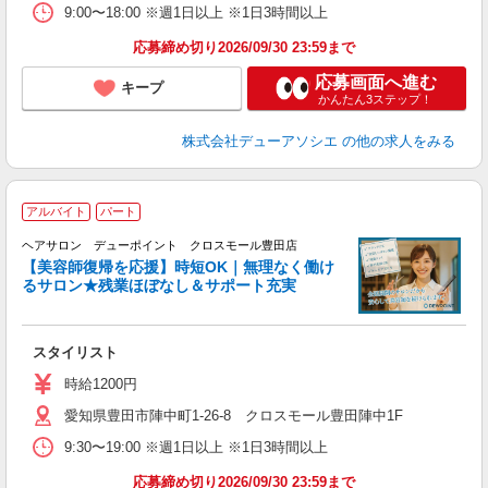
9:00〜18:00 ※週1日以上 ※1日3時間以上
応募締め切り2026/09/30 23:59まで
応募画面へ進む
キープ
かんたん3ステップ！
株式会社デューアソシエ
の他の求人をみる
アルバイト
パート
「
ヘアサロン デューポイント クロスモール豊田店
_
【美容師復帰を応援】時短OK｜無理なく働け
るサロン★残業ほぼなし＆サポート充実
切
スタイリスト
時給1200円
愛知県豊田市陣中町1-26-8 クロスモール豊田陣中1F
9:30〜19:00 ※週1日以上 ※1日3時間以上
応募締め切り2026/09/30 23:59まで