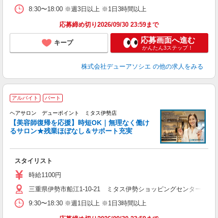
8:30〜18:00 ※週3日以上 ※1日3時間以上
応募締め切り2026/09/30 23:59まで
応募画面へ進む
キープ
かんたん3ステップ！
株式会社デューアソシエ
の他の求人をみる
アルバイト
パート
「
ヘアサロン デューポイント ミタス伊勢店
_
【美容師復帰を応援】時短OK｜無理なく働け
るサロン★残業ほぼなし＆サポート充実
切
スタイリスト
時給1100円
三重県伊勢市船江1-10-21 ミタス伊勢ショッピングセンター内
9:30〜18:30 ※週1日以上 ※1日3時間以上