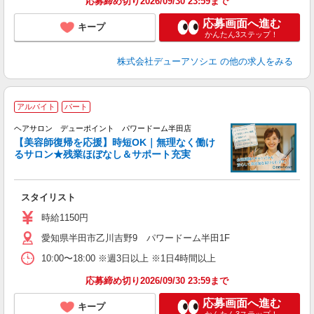
応募締め切り2026/09/30 23:59まで
応募画面へ進む
キープ
かんたん3ステップ！
株式会社デューアソシエ
の他の求人をみる
アルバイト
パート
「
ヘアサロン デューポイント パワードーム半田店
_
【美容師復帰を応援】時短OK｜無理なく働け
るサロン★残業ほぼなし＆サポート充実
切
スタイリスト
時給1150円
愛知県半田市乙川吉野9 パワードーム半田1F
10:00〜18:00 ※週3日以上 ※1日4時間以上
応募締め切り2026/09/30 23:59まで
応募画面へ進む
キープ
かんたん3ステップ！