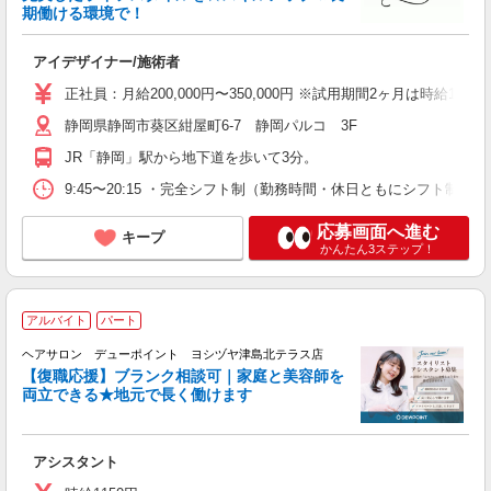
期働ける環境で！
で
アイデザイナー/施術者
ボ
正社員：月給200,000円〜350,000円 ※試用期間2ヶ月は時給1
職
静岡県静岡市葵区紺屋町6-7 静岡パルコ 3F
JR「静岡」駅から地下道を歩いて3分。
9:45〜20:15 ・完全シフト制（勤務時間・休日ともにシフト制） ・所
応募画面へ進む
キープ
かんたん3ステップ！
アルバイト
パート
戻
ヘアサロン デューポイント ヨシヅヤ津島北テラス店
【復職応援】ブランク相談可｜家庭と美容師を
両立できる★地元で長く働けます
ん
を
アシスタント