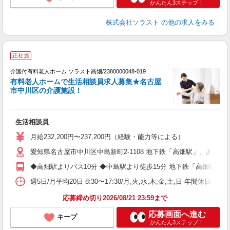
かんたん3ステップ！
株式会社ソラスト
の他の求人をみる
正社員
介護付有料老人ホーム ソラスト高畑/2380000048-019
有料老人ホームで生活相談員求人募集★名古屋
市中川区の介護施設！
施
生活相談員
未
月給232,200円〜237,200円（経験・能力等による）
愛知県名古屋市中川区中島新町2-1108 地下鉄「高畑駅」、あ
◆高畑駅よりバス10分 ◆中島駅より徒歩15分 地下鉄「高畑駅
週5日/月平均20日 8:30〜17:30/月,火,水,木,金,土,日 年間休日
応募締め切り2026/08/21 23:59まで
応募画面へ進む
キープ
かんたん3ステップ！