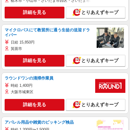
栃木市・小山市・さいたま市西区・さいたま市岩槻区・久喜市・蓮田
詳細を見る
とりあえずキープ
マイクロバスにて教習所に通う生徒の送迎ドラ
イバー
日給 15,850円
箕面市
詳細を見る
とりあえずキープ
ラウンドワンの清掃作業員
時給 1,400円
大阪市城東区
詳細を見る
とりあえずキープ
アパレル用品や雑貨のピッキング検品
時給 1,200円〜1,500円