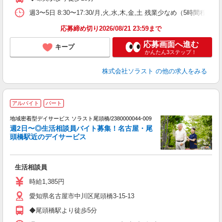
週3〜5日 8:30〜17:30/月,火,水,木,金,土 残業少なめ（5時間程度）
応募締め切り2026/08/21 23:59まで
応募画面へ進む
キープ
かんたん3ステップ！
株式会社ソラスト
の他の求人をみる
アルバイト
パート
地域密着型デイサービス ソラスト尾頭橋/2380000044-009
週2日〜◎生活相談員バイト募集！名古屋・尾
頭橋駅近のデイサービス
す
生活相談員
未
ア
時給1,385円
車
愛知県名古屋市中川区尾頭橋3-15-13
◆尾頭橋駅より徒歩5分