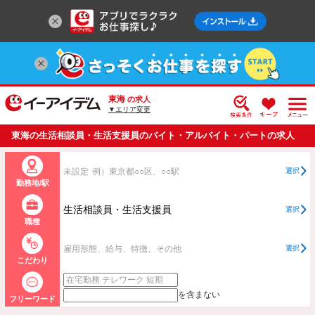
東海
の求人
▼エリア変更
東海の生活相談員・生活支援員のバイト・アルバイト・パートの求人
情報一覧
未設定
例）東京都○○区、○○駅
選択
勤務地/駅
生活相談員・生活支援員
選択
職種
雇用形態、給与、特徴、その他
選択
こだわり
を含まない
フリーワード