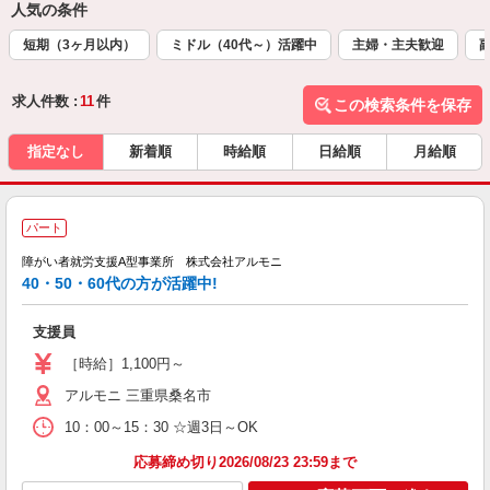
人気の条件
短期（3ヶ月以内）
ミドル（40代～）活躍中
主婦・主夫歓迎
求人件数 :
11
件
この検索条件を保存
指定なし
新着順
時給順
日給順
月給順
パート
未
～
障がい者就労支援A型事業所 株式会社アルモニ
務
40・50・60代の方が活躍中!
支援員
［時給］1,100円～
アルモニ 三重県桑名市
10：00～15：30 ☆週3日～OK
応募締め切り2026/08/23 23:59まで