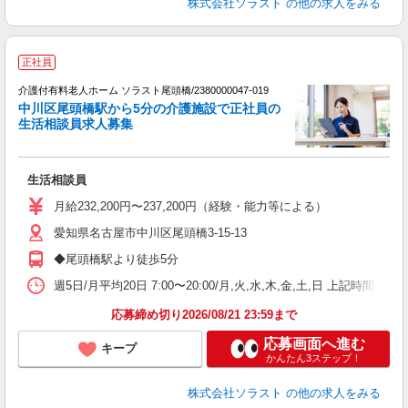
株式会社ソラスト
の他の求人をみる
正社員
介護付有料老人ホーム ソラスト尾頭橋/2380000047-019
中川区尾頭橋駅から5分の介護施設で正社員の
生活相談員求人募集
す
生活相談員
未
ア
月給232,200円〜237,200円（経験・能力等による）
通
愛知県名古屋市中川区尾頭橋3-15-13
◆尾頭橋駅より徒歩5分
週5日/月平均20日 7:00〜20:00/月,火,水,木,金,土,日 上
応募締め切り2026/08/21 23:59まで
応募画面へ進む
キープ
かんたん3ステップ！
株式会社ソラスト
の他の求人をみる