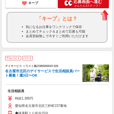
応募画面へ進む
キープ
かんたん3ステップ！
「キープ」とは？
気になるお仕事をワンクリックで保存
まとめてチェック＆まとめて応募も可能
会員登録無しで今すぐご利用いただけます
アルバイト
パート
デイサービス ソラスト楠/2380000043-026
名古屋市北区のデイサービスで生活相談員パー
ト募集！週3日〜OK
生活相談員
未
ア
時給1,385円
車
愛知県名古屋市北区三軒町237番地
◆味美駅より徒歩15分