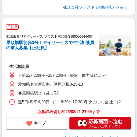
株式会社ソラスト
の他の求人をみる
正社員
躍
地域密着型デイサービス ソラスト尾頭橋/2380000044-004
尾頭橋駅徒歩3分！デイサービスで生活相談員
の求人募集【正社員】
夫
生活相談員
未
ア
月給227,200円〜257,200円（経験・能力等による）
通
愛知県名古屋市中川区尾頭橋3-15-13
◆尾頭橋駅より徒歩5分
週5日/月平均20日 ［1］8:30〜17:30/月,火,水,木,金,土 ［2］9:
応募締め切り2026/08/21 23:59まで
応募画面へ進む
キープ
かんたん3ステップ！