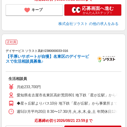
応募画面へ進む
キープ
かんたん3ステップ！
株式会社ソラスト
の他の求人をみる
正社員
デイサービス ソラスト高針/2380000033-016
す
【手厚いサポートが自慢】名東区のデイサービ
スで生活相談員募集♪
に
生活相談員
未
月給233,700円
愛知県名古屋市名東区高針荒田801 地下鉄「星が丘駅」から事業
◆星ヶ丘駅よりバス10分 地下鉄「星が丘駅」から事業所まで自転
週5日/月平均20日 8:30〜17:30/月,火,水,木,金,土 年間休日12
応募締め切り2026/08/21 23:59まで