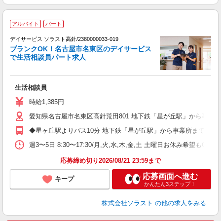
アルバイト
パート
デイサービス ソラスト高針/2380000033-019
ブランクOK！名古屋市名東区のデイサービス
で生活相談員パート求人
こ
生活相談員
未
バ
時給1,385円
愛知県名古屋市名東区高針荒田801 地下鉄「星が丘駅」から事業
◆星ヶ丘駅よりバス10分 地下鉄「星が丘駅」から事業所まで自転
週3〜5日 8:30〜17:30/月,火,水,木,金,土 土曜日お休み希望もO
応募締め切り2026/08/21 23:59まで
応募画面へ進む
キープ
かんたん3ステップ！
株式会社ソラスト
の他の求人をみる