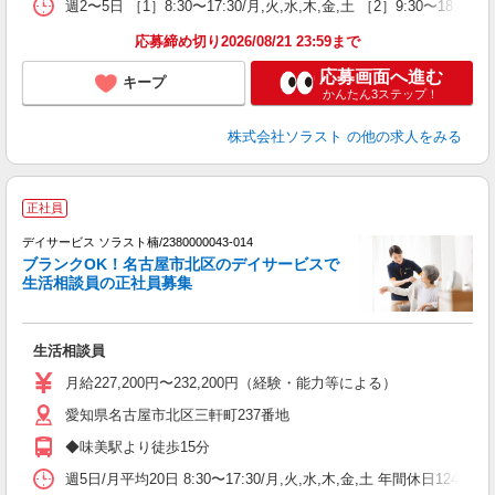
週2〜5日 ［1］8:30〜17:30/月,火,水,木,金,土 ［2］9:30〜1
応募締め切り2026/08/21 23:59まで
応募画面へ進む
キープ
かんたん3ステップ！
株式会社ソラスト
の他の求人をみる
正社員
デイサービス ソラスト楠/2380000043-014
ブランクOK！名古屋市北区のデイサービスで
生活相談員の正社員募集
生活相談員
未
ア
月給227,200円〜232,200円（経験・能力等による）
通
愛知県名古屋市北区三軒町237番地
◆味美駅より徒歩15分
週5日/月平均20日 8:30〜17:30/月,火,水,木,金,土 年間休日12