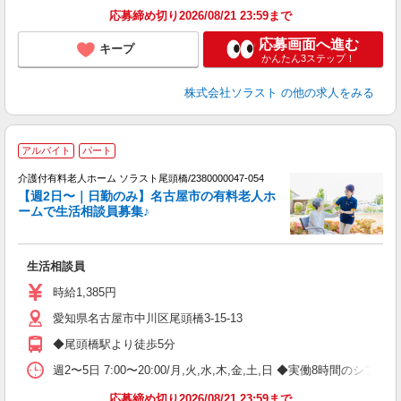
応募締め切り2026/08/21 23:59まで
応募画面へ進む
キープ
かんたん3ステップ！
株式会社ソラスト
の他の求人をみる
アルバイト
パート
介護付有料老人ホーム ソラスト尾頭橋/2380000047-054
【週2日〜｜日勤のみ】名古屋市の有料老人ホ
ームで生活相談員募集♪
を
生活相談員
未
バ
時給1,385円
愛知県名古屋市中川区尾頭橋3-15-13
◆尾頭橋駅より徒歩5分
週2〜5日 7:00〜20:00/月,火,水,木,金,土,日 ◆実働8時間のシ
応募締め切り2026/08/21 23:59まで