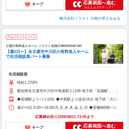
応募画面へ進む
キープ
かんたん3ステップ！
株式会社ソラスト
の他の求人をみる
アルバイト
パート
介護付有料老人ホーム ソラスト高畑/2380000048-045
【週3日〜】名古屋市中川区の有料老人ホーム
で生活相談員パート募集
別
生活相談員
未
バ
時給1,370円
愛知県名古屋市中川区中島新町2-1108 地下鉄「高畑駅」、あ
◆高畑駅よりバス10分 ◆中島駅より徒歩15分 地下鉄「高畑駅
週3〜5日 8:00〜18:00/月,火,水,木,金,土,日 ◆実働6時間
応募締め切り2026/08/21 23:59まで
応募画面へ進む
キープ