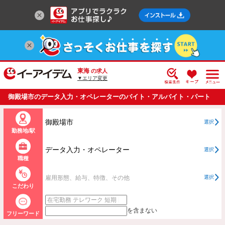
東海
の求人
▼エリア変更
御殿場市のデータ入力・オペレーターのバイト・アルバイト・パート
の求人情報一覧
御殿場市
選択
勤務地/駅
データ入力・オペレーター
選択
職種
雇用形態、給与、特徴、その他
選択
こだわり
を含まない
フリーワード