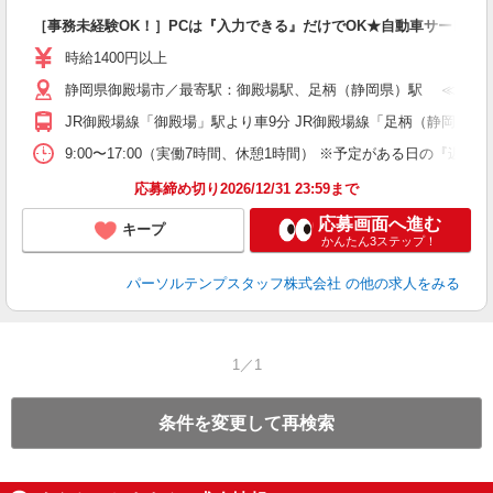
［事務未経験OK！］PCは『入力できる』だけでOK★自動車サービス
時給1400円以上
静岡県御殿場市／最寄駅：御殿場駅、足柄（静岡県）駅 ≪車通勤
JR御殿場線「御殿場」駅より車9分 JR御殿場線「足柄（静岡県）
9:00〜17:00（実働7時間、休憩1時間） ※予定がある日の『
応募締め切り2026/12/31 23:59まで
応募画面へ進む
キープ
かんたん3ステップ！
パーソルテンプスタッフ株式会社
の他の求人をみる
1／1
条件を変更して再検索