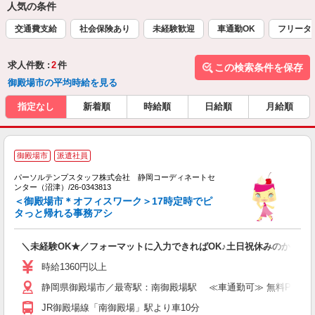
人気の条件
交通費支給
社会保険あり
未経験歓迎
車通勤OK
フリータ
求人件数 :
2
件
この検索条件を保存
御殿場市の平均時給を見る
指定なし
新着順
時給順
日給順
月給順
■
御殿場市
派遣社員
入
あ
パーソルテンプスタッフ株式会社 静岡コーディネートセ
し
ンター（沼津）/26-0343813
未
＜御殿場市＊オフィスワーク＞17時定時でピ
タっと帰れる事務アシ
＼未経験OK★／フォーマットに入力できればOK♪土日祝休みのかんた
時給1360円以上
静岡県御殿場市／最寄駅：南御殿場駅 ≪車通勤可≫ 無料Pあり
JR御殿場線「南御殿場」駅より車10分