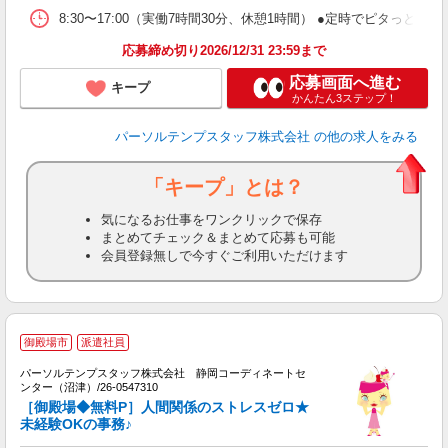
8:30〜17:00（実働7時間30分、休憩1時間） ●定時でピタっ
応募締め切り2026/12/31 23:59まで
応募画面へ進む
キープ
かんたん3ステップ！
パーソルテンプスタッフ株式会社
の他の求人をみる
「キープ」とは？
気になるお仕事をワンクリックで保存
まとめてチェック＆まとめて応募も可能
会員登録無しで今すぐご利用いただけます
■
御殿場市
派遣社員
パーソルテンプスタッフ株式会社 静岡コーディネートセ
ンター（沼津）/26-0547310
活
［御殿場◆無料P］人間関係のストレスゼロ★
未
未経験OKの事務♪