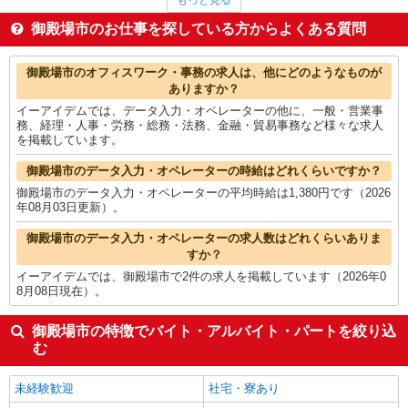
もっと見る
入出庫・商品管理・検品・検査
1,543円
アパレル販売
1,528円
御殿場市のお仕事を探している方からよくある質問
商品管理・バイヤー
1,500円
ヘルプデスク・ユーザーサポート
1,500円
御殿場市の他の職種の平均時給を見る
御殿場市のオフィスワーク・事務の求人は、他にどのようなものが
ありますか？
イーアイデムでは、データ入力・オペレーターの他に、一般・営業事
務、経理・人事・労務・総務・法務、金融・貿易事務など様々な求人
を掲載しています。
御殿場市のデータ入力・オペレーターの時給はどれくらいですか？
御殿場市のデータ入力・オペレーターの平均時給は1,380円です（2026
年08月03日更新）。
御殿場市のデータ入力・オペレーターの求人数はどれくらいありま
すか？
イーアイデムでは、御殿場市で2件の求人を掲載しています（2026年0
8月08日現在）。
御殿場市の特徴でバイト・アルバイト・パートを絞り込
む
未経験歓迎
社宅・寮あり