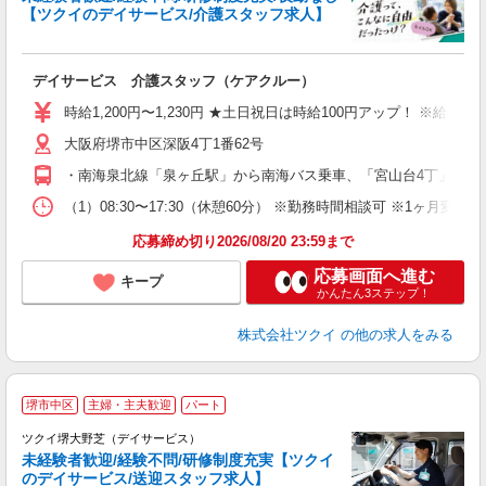
【ツクイのデイサービス/介護スタッフ求人】
各
デイサービス 介護スタッフ（ケアクルー）
入
り
時給1,200円〜1,230円 ★土日祝日は時給100円アップ！ ※給
リ
大阪府堺市中区深阪4丁1番62号
ー
O
・南海泉北線「泉ヶ丘駅」から南海バス乗車、「宮山台4丁」下車徒
な
（1）08:30〜17:30（休憩60分） ※勤務時間相談可 ※1ヶ月変
髪
応募締め切り2026/08/20 23:59まで
応募画面へ進む
キープ
かんたん3ステップ！
株式会社ツクイ
の他の求人をみる
堺市中区
主婦・主夫歓迎
パート
ツクイ堺大野芝（デイサービス）
未経験者歓迎/経験不問/研修制度充実【ツクイ
のデイサービス/送迎スタッフ求人】