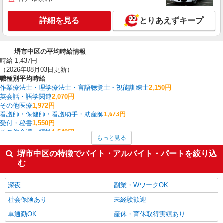
詳細を見る
とりあえずキープ
堺市中区の平均時給情報
時給 1,437円
（2026年08月03日更新）
職種別平均時給
作業療法士・理学療法士・言語聴覚士・視能訓練士
2,150円
英会話・語学関連
2,070円
その他医療
1,972円
看護師・保健師・看護助手・助産師
1,673円
受付・秘書
1,550円
その他介護・福祉
1,542円
もっと見る
金融・貿易事務
1,515円
板金・塗装・溶接
1,503円
堺市中区の特徴でバイト・アルバイト・パートを絞り込
幼稚園教諭
1,500円
む
フォークリフト
1,469円
堺市中区の他の職種の平均時給を見る
深夜
副業・WワークOK
社会保険あり
未経験歓迎
車通勤OK
産休・育休取得実績あり