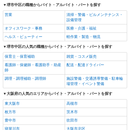
ストフード、大型スーパー、ガソリンスタンドなどがあり、接客、販売
堺市中区の職種からバイト・アルバイト・パートを探す
の求人が多く見つかります。区の中心地は泉北高速鉄道深井駅周辺で、
堺市中区役所などの公共施設や銀行、大型スーパー、コンビ二、カフ
営業
清掃・警備・ビルメンテナンス・
ェ、パン屋、パチンコ店、携帯電話販売店などが集まっています。この
設備管理
エリアでは多くの職種のバイトがあり、シフトも早朝から夜まで比較的
自由に選べるものが多いです。また、中区には大規模な医療施設が多く
オフィスワーク・事務
医療・介護・福祉
あり、看護師や医療事務の求人があるのも特徴です。区域には、古くは
ヘルス・ビューティー
軽作業・製造・物流
行基が築いたと伝えられる大野寺や土塔、そして須恵器の窯あとなど多
くの歴史スポットがあるほか、伝統的な注染技術による和さらしや浴衣
堺市中区の人気の職種からバイト・アルバイト・パートを探す
の生産は現在も全国トップシェアを誇ります。また、この地区で行われ
る深井だんじり祭りは、だんじりを猛スピードで方向転換させる「やり
保育士・保育補助
雑貨・コスメ販売
まわし」を夜間にも行うことで知られており、多くの観光客が訪れま
す。
看護師・保健師・看護助手・助産
配送・配達ドライバー
師
調理・調理補助・調理師
施設警備・交通誘導警備・駐車輪
場管理・イベント警備
大阪府の人気のエリアからバイト・アルバイト・パートを探す
東大阪市
高槻市
枚方市
茨木市
豊中市
吹田市
寝屋川市
大阪市北区