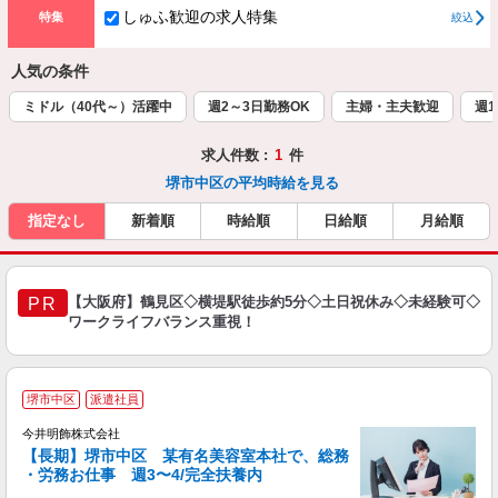
しゅふ歓迎の求人特集
特集
絞込
人気の条件
ミドル（40代～）活躍中
週2～3日勤務OK
主婦・主夫歓迎
週1
求人件数 :
1
件
堺市中区の平均時給を見る
指定なし
新着順
時給順
日給順
月給順
【大阪府】鶴見区◇横堤駅徒歩約5分◇土日祝休み◇未経験可◇
PR
ワークライフバランス重視！
堺市中区
派遣社員
オ
今井明飾株式会社
【長期】堺市中区 某有名美容室本社で、総務
・労務お仕事 週3〜4/完全扶養内