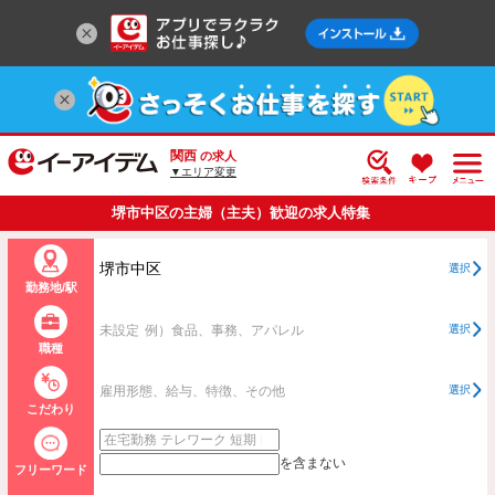
関西
の求人
▼エリア変更
堺市中区の主婦（主夫）歓迎の求人特集
堺市中区
選択
勤務地/駅
未設定
例）食品、事務、アパレル
選択
職種
雇用形態、給与、特徴、その他
選択
こだわり
を含まない
フリーワード