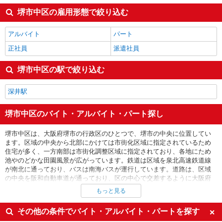
堺市中区の雇用形態で絞り込む
アルバイト
パート
正社員
派遣社員
堺市中区の駅で絞り込む
深井駅
堺市中区のバイト・アルバイト・パート探し
堺市中区は、大阪府堺市の行政区のひとつで、堺市の中央に位置してい
ます。区域の中央から北部にかけては市街化区域に指定されているため
住宅が多く、一方南部は市街化調整区域に指定されており、各地にため
池やのどかな田園風景が広がっています。鉄道は区域を泉北高速鉄道線
が南北に通っており、バスは南海バスが運行しています。道路は、区域
の中央を阪和自動車道が通っており、区の中心で交差するように大阪府
道３４号堺狭山線と大阪府道３６号泉大津美原線が通っています。ま
もっと見る
た、北側から東へ、区域の境界に沿って国道３１０号が通っています。
そのほか一般道が広く区域をカバーしており、交通アクセスは良好で
その他の条件でバイト・アルバイト・パートを探す
す。主要道路沿いには郊外型飲食店、カー用品店、ファミレス、ファー