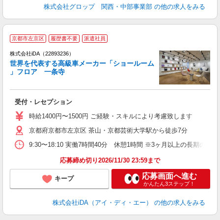
株式会社グロップ 関西・中部事業部
の他の求人をみる
京都市左京区
履歴書不要
派遣社員
株式会社iDA（22893236）
世界を代表する高級車メーカー「ショールーム
」フロア 一条寺
た
受付・レセプション
入
日
時給1400円〜1500円 ご経験・スキルにより考慮致します
京都府京都市左京区 茶山・京都芸術大学駅から徒歩7分
自
結
9:30〜18:10 実働7時間40分 休憩1時間 ※3ヶ月以上の長
応募締め切り2026/11/30 23:59まで
応募画面へ進む
キープ
かんたん3ステップ！
株式会社iDA（アイ・ディ・エー）
の他の求人をみる