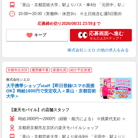
貸
「茶山・京都芸術大学」駅よりバス・車4分 「元田中」駅よりバス
10:00〜20:00（実働8h・休憩1h） ※土日祝含む週5日勤務
応募締め切り2026/08/31 23:59まで
応募画面へ進む
キープ
かんたん3ステップ！
株式会社シエロ
の他の求人をみる
★
京都市左京区
履歴書不要
派遣社員
紹介予定派遣
♪
株式会社シエロ
大手携帯ショップstaff【即日登録/スマホ面接
OK】時給1800円で安定収入＜茶山・京都芸術
大学＞
務
即
【楽天モバイル】の店舗スタッフ
躍
ー
時給1800円〜2000円（経験・能力による） ※残業代支給 ★交通
ピ
京都府京都市左京区の楽天モバイルショップ
与
「茶山・京都芸術大学」駅より徒歩9分 「元田中」駅より徒歩11分