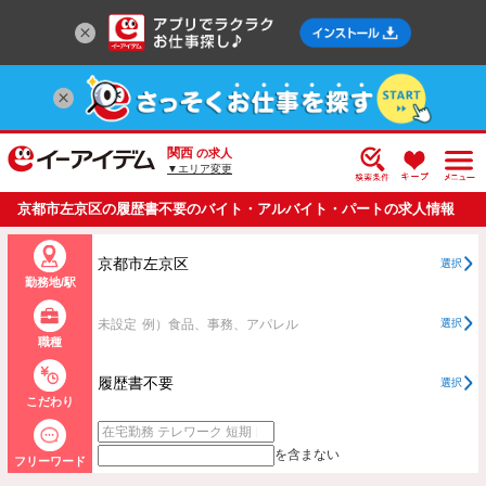
関西
の求人
▼エリア変更
京都市左京区の履歴書不要のバイト・アルバイト・パートの求人情報
一覧
京都市左京区
選択
勤務地/駅
未設定
例）食品、事務、アパレル
選択
職種
履歴書不要
選択
こだわり
を含まない
フリーワード