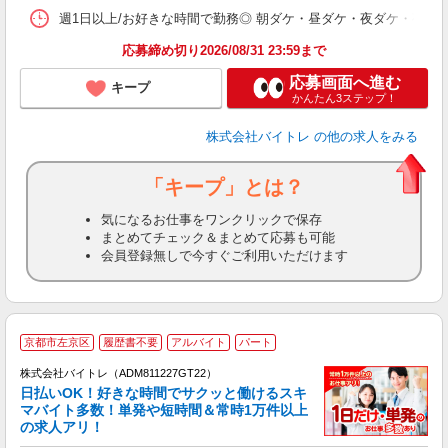
髪
週1日以上/お好きな時間で勤務◎ 朝ダケ・昼ダケ・夜ダケ・夜勤など、 ご自
応募締め切り2026/08/31 23:59まで
応募画面へ進む
キープ
かんたん3ステップ！
株式会社バイトレ
の他の求人をみる
「キープ」とは？
気になるお仕事をワンクリックで保存
まとめてチェック＆まとめて応募も可能
会員登録無しで今すぐご利用いただけます
京都市左京区
履歴書不要
アルバイト
パート
株式会社バイトレ（ADM811227GT22）
く
日払いOK！好きな時間でサクッと働けるスキ
マバイト多数！単発や短時間＆常時1万件以上
☆
の求人アリ！