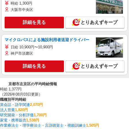
時給 1,300円
大阪市中央区
詳細を見る
とりあえずキープ
マイクロバスによる施設利用者送迎ドライバー
日給 10,900円〜10,900円
神戸市須磨区
詳細を見る
とりあえずキープ
京都市左京区の平均時給情報
時給 1,377円
（2026年08月03日更新）
職種別平均時給
英会話・語学関連
2,070円
法人営業
1,820円
研究開発・分析評価
1,700円
家電・携帯販売
1,538円
作業療法士・理学療法士・言語聴覚士・視能訓練士
1,505円