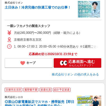
株式会社リオン
土日休み！冷房完備の快適工場でのお仕事！
家
社
一眼レフカメラの製造スタッフ
入
場
月給245,000円〜280,000円（経験・能力による）
タ
京都府京都市左京区
額
業
1. 08:00~17:00 2. 20:00~05:00 ※60分休憩あり ※1週間ごとの2
あ
応募締め切り2026/10/31 23:59まで
応募画面へ進む
キープ
かんたん3ステップ！
株式会社リオン
の他の求人をみる
★
京都市左京区
履歴書不要
派遣社員
紹介予定派遣
♪
株式会社シエロ
◎茶山◎家電量販店でスマホ・携帯販売【即日
登録/スマホ面接OK】未経験でも安心♪