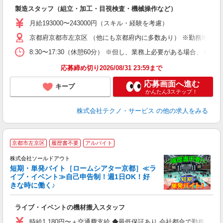
入
製造スタッフ（組立・加工・目視検査・機械操作など）
未
あ
月給193000〜243000円（スキル・経験を考慮）
遣
京都府京都市左京区 （他にも京都府内に多数あり） ※勤務地はご
8:30〜17:30（休憩60分） ※但し、業務上必要がある場合
応募締め切り2026/08/31 23:59まで
応募画面へ進む
キープ
かんたん3ステップ！
株式会社テクノ・サービス
の他の求人をみる
京都市左京区
履歴書不要
アルバイト
株式会社ソールドアウト
短期・単発バイト［ロームシアター京都］≪ラ
イブ・イベント≫自己申告制！週1日OK！好
きな時に働く♪
シ
ライブ・イベントの機材搬入スタッフ
入
量
時給1,180円〜＋交通費支給 ◆最低保証あり 会社都合で勤務が