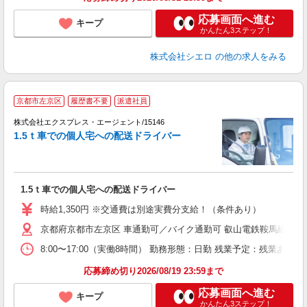
応募画面へ進む
キープ
かんたん3ステップ！
株式会社シエロ
の他の求人をみる
京都市左京区
履歴書不要
派遣社員
―
株式会社エクスプレス・エージェント/15146
の
1.5ｔ車での個人宅への配送ドライバー
戦
即
ブ
チ
1.5ｔ車での個人宅への配送ドライバー
時給1,350円 ※交通費は別途実費分支給！（条件あり）
京都府京都市左京区 車通勤可／バイク通勤可 叡山電鉄鞍馬線「市
8:00〜17:00（実働8時間） 勤務形態：日勤 残業予定：残業
応募締め切り2026/08/19 23:59まで
応募画面へ進む
キープ
かんたん3ステップ！