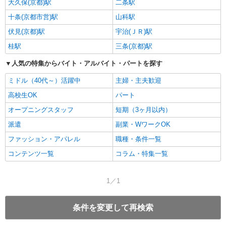
大久保(京都)駅
二条駅
十条(京都市営)駅
山科駅
伏見(京都)駅
宇治(ＪＲ)駅
桂駅
三条(京都)駅
人気の特集からバイト・アルバイト・パートを探す
ミドル（40代～）活躍中
主婦・主夫歓迎
高校生OK
パート
オープニングスタッフ
短期（3ヶ月以内）
派遣
副業・WワークOK
ファッション・アパレル
職種・条件一覧
コンテンツ一覧
コラム・特集一覧
1／1
条件を変更して再検索