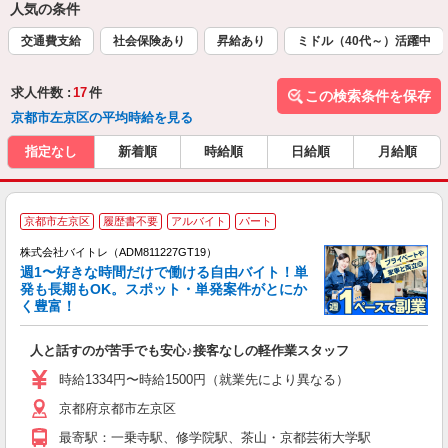
人気の条件
交通費支給
社会保険あり
昇給あり
ミドル（40代～）活躍中
求人件数 :
17
件
この検索条件を保存
京都市左京区の平均時給を見る
指定なし
新着順
時給順
日給順
月給順
京都市左京区
履歴書不要
アルバイト
パート
株式会社バイトレ（ADM811227GT19）
週1〜好きな時間だけで働ける自由バイト！単
発も長期もOK。スポット・単発案件がとにか
も
く豊富！
気
人と話すのが苦手でも安心♪接客なしの軽作業スタッフ
即
活
時給1334円〜時給1500円（就業先により異なる）
（
京都府京都市左京区
短
K
最寄駅：一乗寺駅、修学院駅、茶山・京都芸術大学駅
日