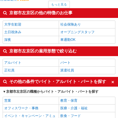
幼稚園教諭
1,500円
もっと見る
介護職・ヘルパー
1,455円
その他オフィスワーク・事務
1,433円
京都市左京区の他の特徴のお仕事
フロント・受付・フロア案内
1,400円
受付・秘書
1,400円
大学生歓迎
社会保険あり
京都市左京区の他の職種の平均時給を見る
土日祝休み
オープニングスタッフ
深夜
車通勤OK
京都市左京区の雇用形態で絞り込む
アルバイト
パート
正社員
派遣社員
その他の条件でバイト・アルバイト・パートを探す
京都市左京区の職種からバイト・アルバイト・パートを探す
営業
教育・保育
オフィスワーク・事務
医療・介護・福祉
イベント・キャンペーン・アミュ
飲食・フード