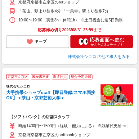
京都府京都市左京区のauショップ
ど
「茶山」駅より徒歩4分 「一乗寺」駅より徒歩7分
10:00〜19:00（実働8h・休憩1h） ※土日祝含む週5日勤務
応募締め切り2026/08/31 23:59まで
応募画面へ進む
キープ
かんたん3ステップ！
株式会社シエロ
の他の求人をみる
★
京都市左京区
履歴書不要
派遣社員
紹介予定派遣
♪
株式会社シエロ
大手携帯ショップstaff【即日登録/スマホ面接
OK】＜茶山・京都芸術大学＞
務
即
【ソフトバンク】の店舗スタッフ
あ
時給1400円〜1500円（経験・能力による） ※残業代支給 ★交通
K
京都府京都市左京区のsoftbankショップ