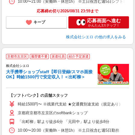
10:00〜21:00（実働8h・休憩1h） ※土日祝含む週5日シフト勤務
応募締め切り2026/08/31 23:59まで
応募画面へ進む
キープ
かんたん3ステップ！
株式会社シエロ
の他の求人をみる
★
京都市左京区
履歴書不要
派遣社員
紹介予定派遣
♪
株式会社シエロ
大手携帯ショップstaff【即日登録/スマホ面接
OK】時給1500円で安定収入！＜出町柳＞
務
即
【ソフトバンク】の店舗スタッフ
躍
ー
時給1500円〜 ※残業代支給 ★交通費別途支給（規定あり） ゜+゜
自
京都府京都市左京区のsoftbankショップ
ど
「出町柳」駅より徒歩6分 「元田中」駅より徒歩8分
10:00〜20:00（実働8h・休憩1h） ※土日祝含む週5日勤務