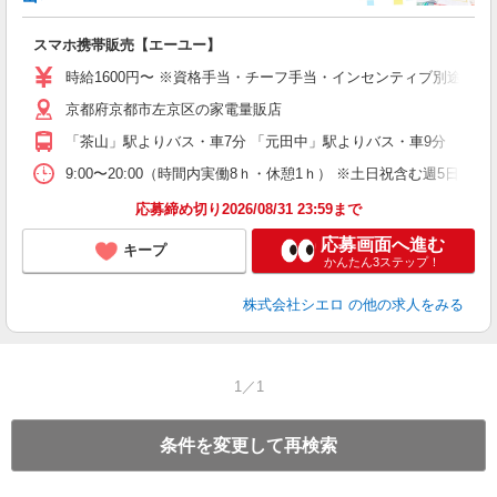
事
即
スマホ携帯販売【エーユー】
躍
ー
時給1600円〜 ※資格手当・チーフ手当・インセンティブ別途支給！
ピ
京都府京都市左京区の家電量販店
与
「茶山」駅よりバス・車7分 「元田中」駅よりバス・車9分
9:00〜20:00（時間内実働8ｈ・休憩1ｈ） ※土日祝含む週5日勤務
応募締め切り2026/08/31 23:59まで
応募画面へ進む
キープ
かんたん3ステップ！
株式会社シエロ
の他の求人をみる
1／1
条件を変更して再検索