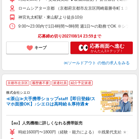
卒
ロームシアター京都 （京都府京都市左京区岡崎最勝寺町１３）
問
シ
神宮丸太町駅・東山駅より徒歩10分
週
間
9:00〜23:00内で1日4時間〜8時間 週1日〜の勤務でOK ※シフ
（
応募締め切り2027/08/14 23:59まで
応募画面へ進む
キープ
かんたん3ステップ！
㈱ソールドアウト
の他の求人をみる
★
京都市左京区
履歴書不要
派遣社員
紹介予定派遣
♪
株式会社シエロ
≪茶山≫大手携帯ショップstaff【即日登録/ス
マホ面接OK】♪シエロは高時給＆厚待遇★
い
即
【au】人気機種に詳しくなれる携帯販売
躍
ー
時給1600円〜1800円（経験・能力による） ※残業代支給 ★交通
自