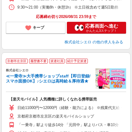
9:30〜21:00（実働8h・休憩1h） ※土日祝含めて週5日勤務
応募締め切り2026/08/31 23:59まで
応募画面へ進む
キープ
かんたん3ステップ！
株式会社シエロ
の他の求人をみる
★
京都市左京区
履歴書不要
派遣社員
紹介予定派遣
♪
株式会社シエロ
≪一乗寺≫大手携帯ショップstaff【即日登録/
スマホ面接OK】♪シエロは高時給＆厚待遇★
い
即
【楽天モバイル】人気機種に詳しくなれる携帯販売
あ
日給11000円〜12000円（経験・能力による） ※残業代支給 ★
K
京都府京都市左京区の楽天モバイルショップ
貸
「一乗寺」駅より徒歩14分 「元田中」駅よりバス・車10分