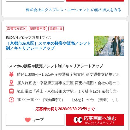
株式会社エクスプレス・エージェント
の他の求人をみる
京都市左京区
履歴書不要
派遣社員
境
株式会社グロップ 京都オフィス
［京都市左京区］スマホの接客や販売／シフト
制／キャリアシートアップ
オ
...
スマホの接客や販売／シフト制／キャリアシートアップ
履
卒
時給1,300円〜1,625円＋交通費全額支給 ※交通費支給規定あり
O
雇入れ直後：京都府京都市左京区 変更の範囲：会社の定める就業
O
費
叡山電鉄「茶山・京都芸術大学駅」より徒歩12分 京都市営バス「高
り
10:00〜19:00 （実働8時間） 【休憩】 60分 【残業】 
応募締め切り2026/09/30 23:59まで
応募画面へ進む
キープ
かんたん3ステップ！