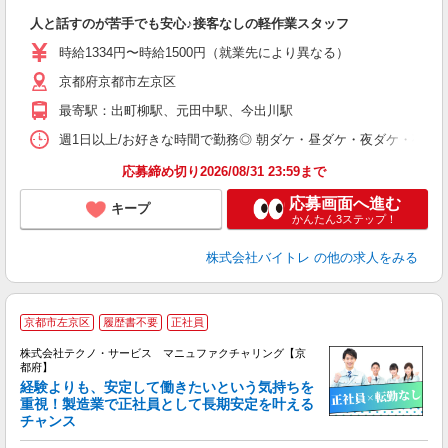
験
人と話すのが苦手でも安心♪接客なしの軽作業スタッフ
即
活
時給1334円〜時給1500円（就業先により異なる）
（
京都府京都市左京区
短
K
最寄駅：出町柳駅、元田中駅、今出川駅
日
髪
週1日以上/お好きな時間で勤務◎ 朝ダケ・昼ダケ・夜ダケ・夜勤など、 ご自
応募締め切り2026/08/31 23:59まで
応募画面へ進む
キープ
かんたん3ステップ！
株式会社バイトレ
の他の求人をみる
京都市左京区
履歴書不要
正社員
株式会社テクノ・サービス マニュファクチャリング【京
都府】
経験よりも、安定して働きたいという気持ちを
重視！製造業で正社員として長期安定を叶える
チャンス
く