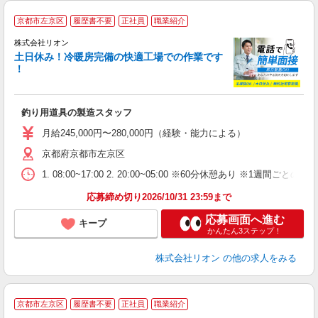
京都市左京区
履歴書不要
正社員
職業紹介
株式会社リオン
土日休み！冷暖房完備の快適工場での作業です
！
家
社
釣り用道具の製造スタッフ
入
場
月給245,000円〜280,000円（経験・能力による）
タ
京都府京都市左京区
額
業
1. 08:00~17:00 2. 20:00~05:00 ※60分休憩あり ※1週間ごとの2
あ
応募締め切り2026/10/31 23:59まで
応募画面へ進む
キープ
かんたん3ステップ！
株式会社リオン
の他の求人をみる
京都市左京区
履歴書不要
正社員
職業紹介