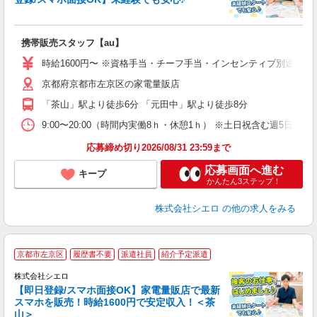
理
携帯販売スタッフ【au】
即
躍
時給1600円〜 ※資格手当・チーフ手当・インセンティブ別途支給！
ー
京都府京都市左京区の家電量販店
ピ
「茶山」駅より徒歩6分 「元田中」駅より徒歩8分
与
9:00〜20:00（時間内実働8ｈ・休憩1ｈ） ※土日祝含む週5日勤務
応募締め切り2026/08/31 23:59まで
応募画面へ進む
キープ
かんたん3ステップ！
株式会社シエロ
の他の求人をみる
★
京都市左京区
履歴書不要
派遣社員
紹介予定派遣
♪
株式会社シエロ
【即日登録/スマホ面接OK】家電量販店で最新
スマホを販売！時給1600円で安定収入！＜茶
山＞