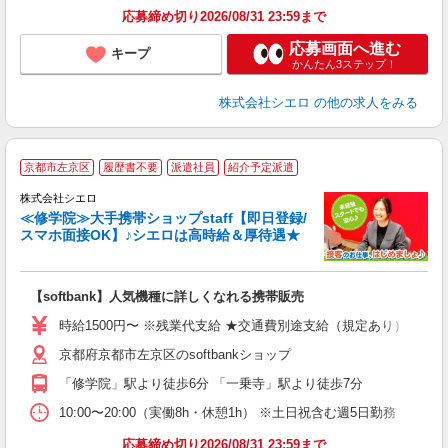
応募締め切り2026/08/31 23:59まで
応募画面へ進む
キープ
かんたん3ステップ！
株式会社シエロ
の他の求人をみる
★
京都市左京区
履歴書不要
派遣社員
紹介予定派遣
♪
株式会社シエロ
≪修学院≫大手携帯ショップstaff【即日登録/
スマホ面接OK】♪シエロは高時給＆厚待遇★
い
即
【softbank】人気機種に詳しくなれる携帯販売
躍
ー
時給1500円〜 ※残業代支給 ★交通費別途支給（規定あり） ゜+゜
自
京都府京都市左京区のsoftbankショップ
ど
「修学院」駅より徒歩6分 「一乗寺」駅より徒歩7分
10:00〜20:00（実働8h・休憩1h） ※土日祝含む週5日勤務
応募締め切り2026/08/31 23:59まで