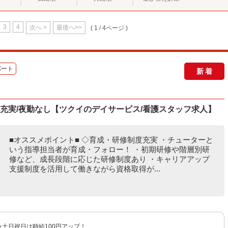
3
4
次へ >
最後へ>>
( 1 / 4ページ )
パート
新着
度充実/夜勤なし【ツクイのデイサービス/看護スタッフ求人】
■オススメポイント■ ◇育成・研修制度充実 ・チューターと
いう指導担当者が育成・フォロー！ ・初期研修や階層別研
修など、成長段階に応じた研修制度あり ・キャリアアップ
支援制度を活用して働きながら資格取得が...
円 ★土日祝日は時給100円アップ！