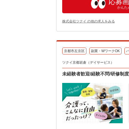
応募
かんた
株式会社ツクイ の他の求人をみる
京都市左京区
副業・WワークOK
ツクイ京都岩倉（デイサービス）
未経験者歓迎/経験不問/研修制