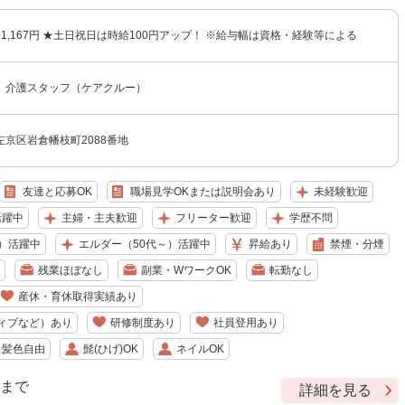
円〜1,167円 ★土日祝日は時給100円アップ！ ※給与幅は資格・経験等による
 介護スタッフ（ケアクルー）
京区岩倉幡枝町2088番地
友達と応募OK
職場見学OKまたは説明会あり
未経験歓迎
活躍中
主婦・主夫歓迎
フリーター歓迎
学歴不問
）活躍中
エルダー（50代～）活躍中
昇給あり
禁煙・分煙
残業ほぼなし
副業・WワークOK
転勤なし
産休・育休取得実績あり
ィブなど）あり
研修制度あり
社員登用あり
・髪色自由
髭(ひげ)OK
ネイルOK
9 まで
詳細を見る