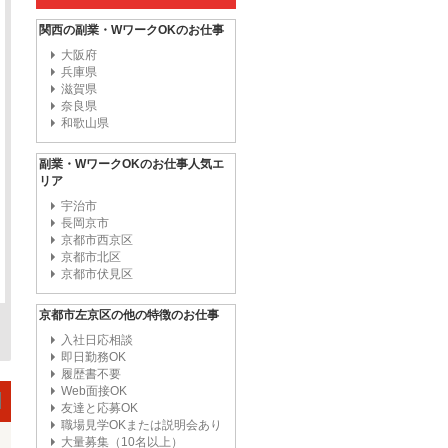
関西の副業・WワークOKのお仕事
大阪府
兵庫県
滋賀県
奈良県
和歌山県
副業・WワークOKのお仕事人気エ
リア
宇治市
長岡京市
京都市西京区
京都市北区
京都市伏見区
京都市左京区の他の特徴のお仕事
入社日応相談
即日勤務OK
履歴書不要
Web面接OK
友達と応募OK
職場見学OKまたは説明会あり
大量募集（10名以上）