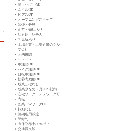
髭（ひげ）OK
ネイルOK
ピアスOK
オープニングスタッフ
禁煙・分煙
食堂・売店あり
駅直結・駅チカ
託児所あり
上場企業・上場企業のグルー
プ会社
公的機関
リゾート
車通勤OK
バイク通勤OK
自転車通勤OK
扶養内勤務OK
残業ほぼなし
残業少なめ（月20h未満）
在宅ワーク・テレワーク可
内職
副業・WワークOK
転勤なし
無期雇用派遣
登録制
有休取得率80%以上
交通費支給