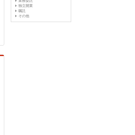
業務委託
独立開業
嘱託
その他