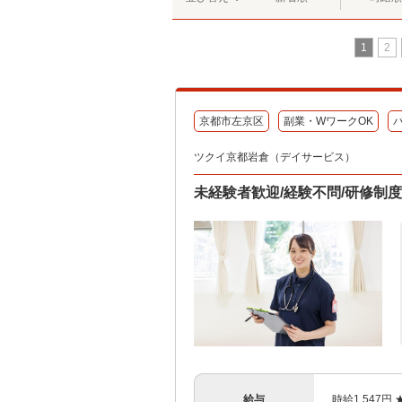
1
2
京都市左京区
副業・WワークOK
ツクイ京都岩倉（デイサービス）
未経験者歓迎/経験不問/研修制
給与
時給1,547