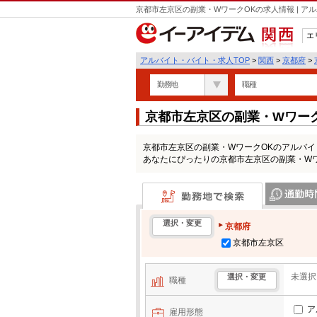
京都市左京区の副業・WワークOKの求人情報 | 
エ
関西
アルバイト・バイト・求人TOP
>
関西
>
京都府
>
勤務地
職種
京都市左京区の副業・Wワー
京都市左京区の副業・WワークOKのアルバ
あなたにぴったりの京都市左京区の副業・W
勤務地で検索
通勤時間・区
選択・変更
京都府
京都市左京区
未選択
選択・変更
職種
ア
雇用形態