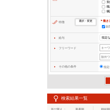
契
職
嘱
働き
選択・変更
特徴
副
給与
フリーワード
その他の条件
指定
この
検索結果一覧
並び替え ：
新着順
時給順