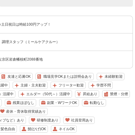
円 ★土日祝日は時給100円アップ！
 調理スタッフ（ミールケアクルー）
京区岩倉幡枝町2088番地
友達と応募OK
職場見学OKまたは説明会あり
未経験歓迎
活躍中
主婦・主夫歓迎
フリーター歓迎
学歴不問
）活躍中
エルダー（50代～）活躍中
昇給あり
禁煙・分煙
残業ほぼなし
副業・WワークOK
転勤なし
産休・育休取得実績あり
ィブなど）あり
研修制度あり
社員登用あり
・髪色自由
髭(ひげ)OK
ネイルOK