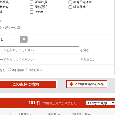
約社員
派遣社員
紹介予定派遣
業紹介
業務委託
独立開業
託
その他
方
業・WワークOK
を含む
を含まない
なし
本日掲載
締切間近
この検索条件を保存
条件で検索
101 件
の情報が見つかりました
日給順
月給順
並び替え解除