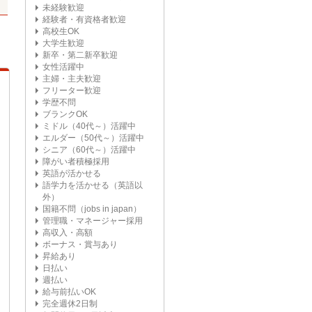
未経験歓迎
経験者・有資格者歓迎
高校生OK
大学生歓迎
新卒・第二新卒歓迎
女性活躍中
主婦・主夫歓迎
フリーター歓迎
学歴不問
ブランクOK
ミドル（40代～）活躍中
エルダー（50代～）活躍中
シニア（60代～）活躍中
障がい者積極採用
英語が活かせる
語学力を活かせる（英語以
外）
国籍不問（jobs in japan）
管理職・マネージャー採用
高収入・高額
ボーナス・賞与あり
昇給あり
日払い
週払い
給与前払いOK
完全週休2日制