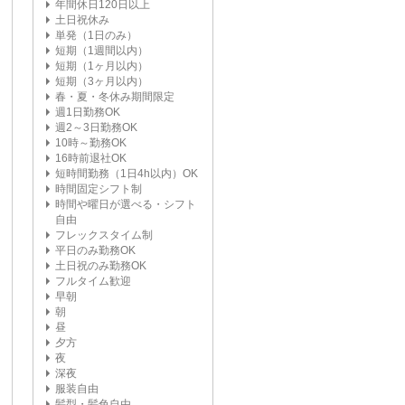
年間休日120日以上
土日祝休み
単発（1日のみ）
短期（1週間以内）
短期（1ヶ月以内）
短期（3ヶ月以内）
春・夏・冬休み期間限定
週1日勤務OK
週2～3日勤務OK
10時～勤務OK
16時前退社OK
短時間勤務（1日4h以内）OK
時間固定シフト制
時間や曜日が選べる・シフト
自由
フレックスタイム制
平日のみ勤務OK
土日祝のみ勤務OK
フルタイム歓迎
早朝
朝
昼
夕方
夜
深夜
服装自由
髪型・髪色自由