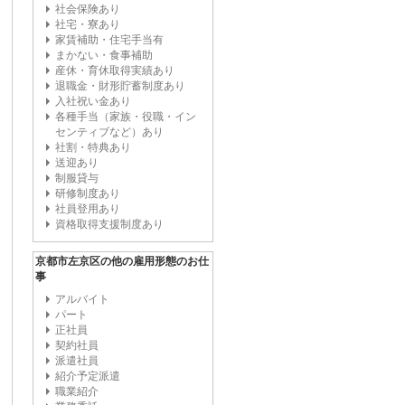
社会保険あり
社宅・寮あり
家賃補助・住宅手当有
まかない・食事補助
産休・育休取得実績あり
退職金・財形貯蓄制度あり
入社祝い金あり
各種手当（家族・役職・イン
センティブなど）あり
社割・特典あり
送迎あり
制服貸与
研修制度あり
社員登用あり
資格取得支援制度あり
京都市左京区の他の雇用形態のお仕
事
アルバイト
パート
正社員
契約社員
派遣社員
紹介予定派遣
職業紹介