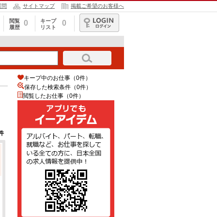
質問
サイトマップ
掲載ご希望のお客様へ
閲覧
キープ
0
0
履歴
リスト
ログイン
キープ中のお仕事（0件）
保存した検索条件（
0
件）
閲覧したお仕事（0件）
件