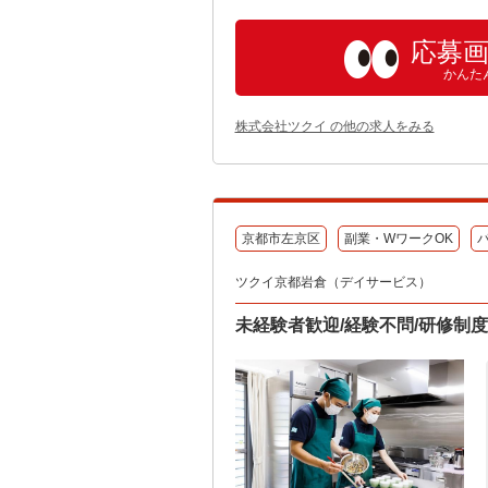
応募
かんた
株式会社ツクイ の他の求人をみる
京都市左京区
副業・WワークOK
ツクイ京都岩倉（デイサービス）
未経験者歓迎/経験不問/研修制