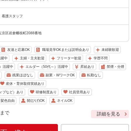
 看護スタッフ
京区岩倉幡枝町2088番地
友達と応募OK
職場見学OKまたは説明会あり
未経験歓迎
活躍中
主婦・主夫歓迎
フリーター歓迎
学歴不問
）活躍中
エルダー（50代～）活躍中
昇給あり
禁煙・分煙
残業ほぼなし
副業・WワークOK
転勤なし
産休・育休取得実績あり
ィブなど）あり
研修制度あり
社員登用あり
・髪色自由
髭(ひげ)OK
ネイルOK
9 まで
詳細を見る