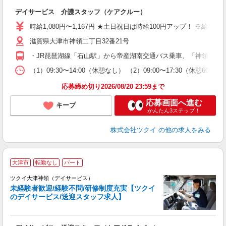
各
デイサービス 介護スタッフ（ケアクルー）
入
り
時給1,080円〜1,167円 ★土日祝日は時給100円アップ！ ※給
リ
滋賀県大津市神領二丁目32番21号
ー
O
・JR琵琶湖線「石山駅」から帝産湖南交通バス乗車、「神領大和
な
（1）09:30〜14:00（休憩なし） （2）09:00〜17:30（休憩6
髪
応募締め切り2026/08/20 23:59まで
応募画面へ進む
キープ
かんたん3ステップ！
株式会社ツクイ
の他の求人をみる
大津市
転勤なし
パート
ツクイ大津神領（デイサービス）
未経験者歓迎/経験不問/研修制度充実【ツクイ
のデイサービス/送迎スタッフ求人】
各