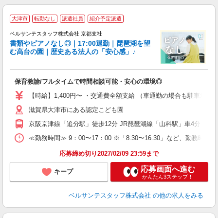
大津市
転勤なし
派遣社員
紹介予定派遣
ベルサンテスタッフ株式会社 京都支社
書類やピアノなし◎｜17:00退勤｜琵琶湖を望
む高台の園｜歴史ある法人の「安心感」♪
サ
保育教諭/フルタイムで時間相談可能・安心の環境◎
入
卒
【時給】1,400円〜 ・交通費全額支給 （車通勤の場合も駐車場
ク
滋賀県大津市にある認定こども園
0
平
京阪京津線「追分駅」徒歩12分 JR琵琶湖線「山科駅」車4分
K
以
≪勤務時間≫ 9：00〜17：00 ※「8:30〜16:30」など、勤
貯
応募締め切り2027/02/09 23:59まで
応募画面へ進む
キープ
かんたん3ステップ！
ベルサンテスタッフ株式会社
の他の求人をみる