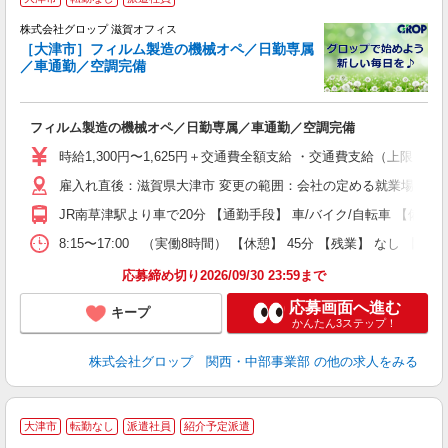
株式会社グロップ 滋賀オフィス
［大津市］フィルム製造の機械オペ／日勤専属
代
／車通勤／空調完備
ッ
フィルム製造の機械オペ／日勤専属／車通勤／空調完備
履
卒
時給1,300円〜1,625円＋交通費全額支給 ・交通費支給（上限3
O
雇入れ直後：滋賀県大津市 変更の範囲：会社の定める就業場所
食
休
JR南草津駅より車で20分 【通勤手段】 車/バイク/自転車 【備考
り
8:15〜17:00 （実働8時間） 【休憩】 45分 【残業】 
応募締め切り2026/09/30 23:59まで
応募画面へ進む
キープ
かんたん3ステップ！
株式会社グロップ 関西・中部事業部
の他の求人をみる
大津市
転勤なし
派遣社員
紹介予定派遣