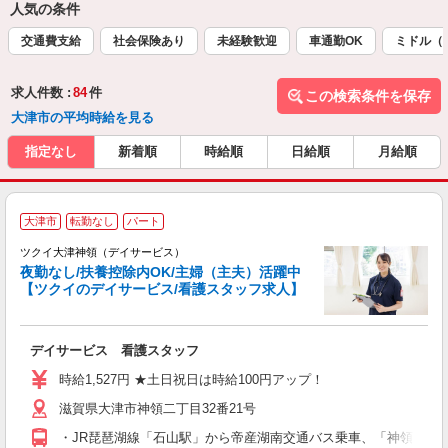
人気の条件
交通費支給
社会保険あり
未経験歓迎
車通勤OK
ミドル（
求人件数 :
84
件
この検索条件を保存
大津市の平均時給を見る
指定なし
新着順
時給順
日給順
月給順
大津市
転勤なし
パート
ツクイ大津神領（デイサービス）
夜勤なし/扶養控除内OK/主婦（主夫）活躍中
【ツクイのデイサービス/看護スタッフ求人】
各
デイサービス 看護スタッフ
入
り
時給1,527円 ★土日祝日は時給100円アップ！
リ
滋賀県大津市神領二丁目32番21号
ー
O
・JR琵琶湖線「石山駅」から帝産湖南交通バス乗車、「神領大和