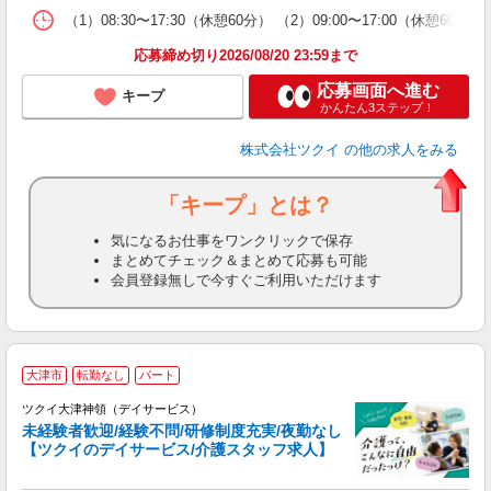
な
（1）08:30〜17:30（休憩60分） （2）09:00〜17:00（休
髪
応募締め切り2026/08/20 23:59まで
応募画面へ進む
キープ
かんたん3ステップ！
株式会社ツクイ
の他の求人をみる
「キープ」とは？
気になるお仕事をワンクリックで保存
まとめてチェック＆まとめて応募も可能
会員登録無しで今すぐご利用いただけます
大津市
転勤なし
パート
ツクイ大津神領（デイサービス）
未経験者歓迎/経験不問/研修制度充実/夜勤なし
【ツクイのデイサービス/介護スタッフ求人】