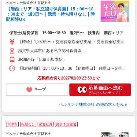
ベルサンテ株式会社 京都支社
供
【湖西エリア・私立認可保育園】15：00〜18
：30まで｜週3日〜｜残業・持ち帰りなし｜時
間相談OK
入
保育士/延長保育 15:00〜18:30 週2日〜 扶養内 湖西エリア
活
～
【時給】1,250円〜＋交通費別途全額支給 ・交通費全額支給 （
あ
滋賀県大津市にある私立認可保育園
夕
O
JR湖西線「比叡山坂本駅」
給
【勤務時間】 15：00〜18：30 【勤務曜日】 月曜日〜金曜日 （
応募締め切り2027/02/09 23:59まで
応募画面へ進む
キープ
かんたん3ステップ！
ベルサンテ株式会社
の他の求人をみる
大津市
転勤なし
派遣社員
紹介予定派遣
す
ベルサンテ株式会社 京都支社