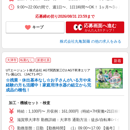
時
が
9:00〜22:00の間で、週1日〜、1日1時間〜OK！ 1ヶ月
ム
応募締め切り2026/08/31 23:59まで
応募画面へ進む
キープ
かんたん3ステップ！
株式会社丸亀製麺
の他の求人をみる
大津市
転勤なし
派遣社員
新着
UTエージェント株式会社 AGT関西第三CU AGT草津エリア
Tレ園山CL 《JACT1-PC》
☆残業・休出基本なし☆お子さんがいる方や未
経験の方も活躍中！家庭用浄水器の組立から完
成品の梱包！
る
入
加工・機械セット・検査
場
タ
時給：1,100円〜 月収例：161,000円（時給×7H実働×21日稼働
休
滋賀県大津市 勤務詳細：大津市 通勤方法：徒歩/自転車/バイク/電
場
通
勤務形態：日勤 【勤務時間】 （1）09:00〜17:00 【備考】 