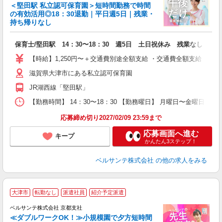
い
＜堅田駅 私立認可保育園＞短時間勤務で時間
の有効活用◎18：30退勤｜平日週5日｜残業・
持ち帰りなし
っ
保育士/堅田駅 14：30〜18：30 週5日 土日祝休み 残業なし
入
活
【時給】1,250円〜＋交通費別途全額支給 ・交通費全額支給 （
～
滋賀県大津市にある私立認可保育園
あ
車
JR湖西線「堅田駅」
ク
得
【勤務時間】 14：30〜18：30 【勤務曜日】 月曜日〜金曜日
応募締め切り2027/02/09 23:59まで
応募画面へ進む
キープ
かんたん3ステップ！
ベルサンテ株式会社
の他の求人をみる
大津市
転勤なし
派遣社員
紹介予定派遣
ー
ベルサンテ株式会社 京都支社
≪ダブルワークOK！≫小規模園で夕方短時間