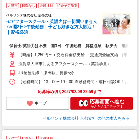
大津市
転勤なし
派遣社員
紹介予定派遣
ベルサンテ株式会社 京都支社
≪アフタースクール・英語力は一切問いません
♪≫週3日×午後勤務｜子ども好きな方大歓迎！
｜資格必須
ど
保育士/英語力は不要 週3日 午後勤務 資格必須 駅チカ 瀬田駅 
入
り
【時給】1,250円〜＋交通費全額支給 ・交通費全額支給 （車通
主
滋賀県大津市にあるアフタースクール（英語学童）
中
休
JR琵琶湖線「瀬田駅」徒歩5分
シ
O
【勤務時間】 13：00〜19：00 ※勤務時間・曜日相談OK！お
応募締め切り2027/02/09 23:59まで
応募画面へ進む
キープ
かんたん3ステップ！
ベルサンテ株式会社 京都支社
の他の求人をみる
大津市
転勤なし
派遣社員