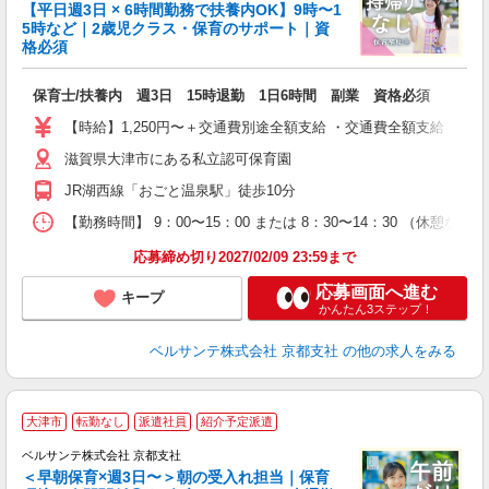
時
【平日週3日 × 6時間勤務で扶養内OK】9時〜1
5時など｜2歳児クラス・保育のサポート｜資
格必須
て
入
保育士/扶養内 週3日 15時退勤 1日6時間 副業 資格必須
卒
ク
【時給】1,250円〜＋交通費別途全額支給 ・交通費全額支給 （
0
滋賀県大津市にある私立認可保育園
1
O
JR湖西線「おごと温泉駅」徒歩10分
休
...
【勤務時間】 9：00〜15：00 または 8：30〜14：30 （休憩
応募締め切り2027/02/09 23:59まで
応募画面へ進む
キープ
かんたん3ステップ！
ベルサンテ株式会社 京都支社
の他の求人をみる
大津市
転勤なし
派遣社員
紹介予定派遣
ベルサンテ株式会社 京都支社
＜早朝保育×週3日〜＞朝の受入れ担当｜保育