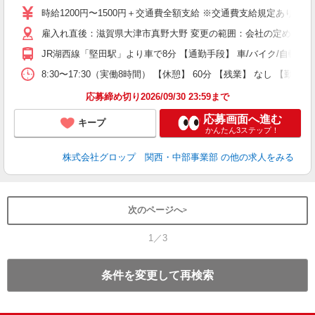
卒
時給1200円〜1500円＋交通費全額支給 ※交通費支給規定あり 
O
雇入れ直後：滋賀県大津市真野大野 変更の範囲：会社の定める就
バ
給
JR湖西線「堅田駅」より車で8分 【通勤手段】 車/バイク/自転車
資
8:30〜17:30（実働8時間） 【休憩】 60分 【残業】 なし
応募締め切り2026/09/30 23:59まで
応募画面へ進む
キープ
かんたん3ステップ！
株式会社グロップ 関西・中部事業部
の他の求人をみる
次のページへ
1／3
条件を変更して再検索