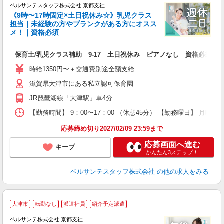
ベルサンテスタッフ株式会社 京都支社
《9時〜17時固定×土日祝休み☆》乳児クラス
担当｜未経験の方やブランクがある方にオスス
ま
メ！｜資格必須
入
卒
保育士/乳児クラス補助 9-17 土日祝休み ピアノなし 資格必須
ク
0
時給1350円〜＋交通費別途全額支給
平
滋賀県大津市にある私立認可保育園
K
以
JR琵琶湖線「大津駅」車4分
貯
【勤務時間】 9：00〜17：00 （休憩45分） 【勤務曜日】 月曜日
応募締め切り2027/02/09 23:59まで
応募画面へ進む
キープ
かんたん3ステップ！
ベルサンテスタッフ株式会社
の他の求人をみる
大津市
転勤なし
派遣社員
紹介予定派遣
ベルサンテ株式会社 京都支社