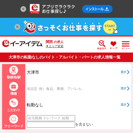
関西
の求人
▼エリア変更
大津市の転勤なしのバイト・アルバイト・パートの求人情報一覧
大津市
選択
勤務地/駅
未設定
例）食品、事務、アパレル
選択
職種
転勤なし
選択
こだわり
を含まない
フリーワード