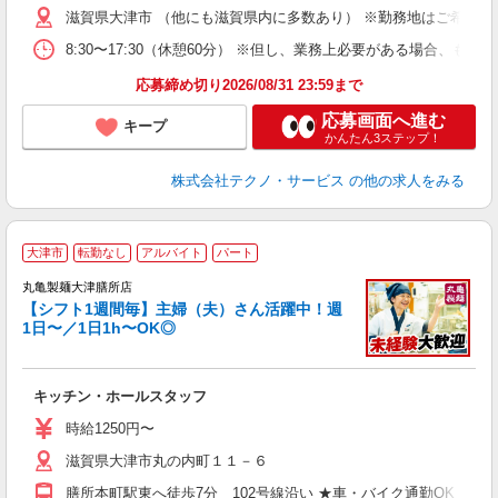
遣
滋賀県大津市 （他にも滋賀県内に多数あり） ※勤務地はご希望を
8:30〜17:30（休憩60分） ※但し、業務上必要がある場合
応募締め切り2026/08/31 23:59まで
応募画面へ進む
キープ
かんたん3ステップ！
株式会社テクノ・サービス
の他の求人をみる
大津市
転勤なし
アルバイト
パート
丸亀製麺大津膳所店
【シフト1週間毎】主婦（夫）さん活躍中！週
1日〜／1日1h〜OK◎
ル
キッチン・ホールスタッフ
入
者
時給1250円〜
不
滋賀県大津市丸の内町１１－６
中
り
膳所本町駅東へ徒歩7分 102号線沿い ★車・バイク通勤OK！