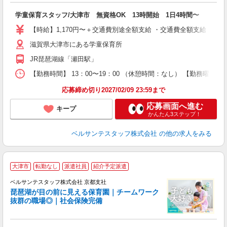
曜
学童保育スタッフ/大津市 無資格OK 13時開始 1日4時間〜
入
卒
【時給】1,170円〜＋交通費別途全額支給 ・交通費全額支給 （
ク
滋賀県大津市にある学童保育所
0
h
JR琵琶湖線「瀬田駅」
通
録
【勤務時間】 13：00〜19：00 （休憩時間：なし） 【勤務曜日】
実
応募締め切り2027/02/09 23:59まで
応募画面へ進む
キープ
かんたん3ステップ！
ベルサンテスタッフ株式会社
の他の求人をみる
大津市
転勤なし
派遣社員
紹介予定派遣
ベルサンテスタッフ株式会社 京都支社
琵琶湖が目の前に見える保育園｜チームワーク
抜群の職場◎｜社会保険完備
つ