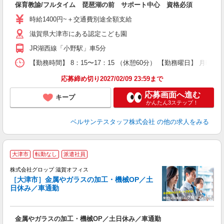
保育教諭/フルタイム 琵琶湖の前 サポート中心 資格必須
入
卒
時給1400円~＋交通費別途全額支給
ク
滋賀県大津市にある認定こども園
0
フ
JR湖西線「小野駅」車5分
副
【勤務時間】 8：15〜17：15 （休憩60分） 【勤務曜日】 月曜日
率
応募締め切り2027/02/09 23:59まで
応募画面へ進む
キープ
かんたん3ステップ！
ベルサンテスタッフ株式会社
の他の求人をみる
大津市
転勤なし
派遣社員
境
株式会社グロップ 滋賀オフィス
［大津市］金属やガラスの加工・機械OP／土
日休み／車通勤
派
金属やガラスの加工・機械OP／土日休み／車通勤
履