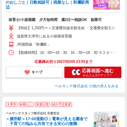
のおしごと｜日数相談可｜残業なし｜和邇駅周
辺
残
保育士/小規模園 夕方短時間 週2日〜相談OK 副業可
入
活
【時給】1,250円〜＋交通費別途全額支給 ・交通費全額支給 （
～
滋賀県大津市にある小規模保育園
あ
の
JR湖西線「和邇駅」
扶
上
【勤務時間】 16：00〜18：30、16：30〜18：30 ※スター
応募締め切り2027/02/09 23:59まで
応募画面へ進む
キープ
かんたん3ステップ！
ベルサンテ株式会社
の他の求人をみる
大津市
転勤なし
派遣社員
紹介予定派遣
ベルサンテスタッフ株式会社 京都支社
＜膳所駅＞17:00退勤◎｜電車が見える園舎で
、子育ての悩みも共有できる安心の復職