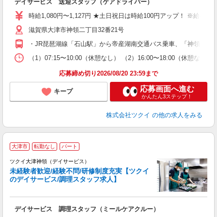
デイサービス 送迎スタッフ（ケアドライバー）
入
り
時給1,080円〜1,127円 ★土日祝日は時給100円アップ！ ※給
リ
滋賀県大津市神領二丁目32番21号
ー
O
・JR琵琶湖線「石山駅」から帝産湖南交通バス乗車、「神領大和
な
（1）07:15〜10:00（休憩なし） （2）16:00〜18:00（
髪
応募締め切り2026/08/20 23:59まで
応募画面へ進む
キープ
かんたん3ステップ！
株式会社ツクイ
の他の求人をみる
大津市
転勤なし
パート
ツクイ大津神領（デイサービス）
未経験者歓迎/経験不問/研修制度充実【ツクイ
のデイサービス/調理スタッフ求人】
各
デイサービス 調理スタッフ（ミールケアクルー）
入