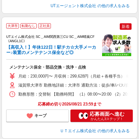
UTエージェント株式会社
の他の求人をみる
大津市
転勤なし
正社員
新着
UTエイム株式会社 SC＿AIM関西第三CU SC＿AIM晴嵐CF
《ANGL1C》
【高収入！】年休122日！駅チカ☆大手メーカ
ー♪装置のメンテナンス保全など◎
る
メンテナンス保全・部品交換・洗浄・点検
入
場
月給：230,000円〜 月収例：299,628円（月給＋各種手当） ※法定外
タ
休
滋賀県大津市 勤務地詳細：大津市 通勤方法：徒歩/車/バス/自転車
場
勤務形態：交替制 【勤務時間】 （1）08:00〜20:00 （2）2
通
り
応募締め切り2026/08/21 23:59まで
応募画面へ進む
キープ
かんたん3ステップ！
ＵＴエイム株式会社
の他の求人をみる