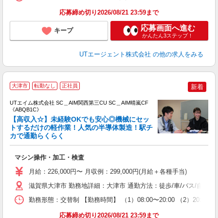
り
応募締め切り2026/08/21 23:59まで
応募画面へ進む
キープ
かんたん3ステップ！
UTエージェント株式会社
の他の求人をみる
大津市
転勤なし
正社員
新着
UTエイム株式会社 SC＿AIM関西第三CU SC＿AIM晴嵐CF
《ABQB1C》
【高収入☆】未経験OKでも安心◎機械にセッ
トするだけの軽作業！人気の半導体製造！駅チ
カで通勤らくらく
る
入
マシン操作・加工・検査
場
タ
月給：226,000円〜 月収例：299,000円(月給＋各種手当)
休
滋賀県大津市 勤務地詳細：大津市 通勤方法：徒歩/車/バス/自転車
場
通
勤務形態：交替制 【勤務時間】 （1）08:00〜20:00 （2）2
り
応募締め切り2026/08/21 23:59まで