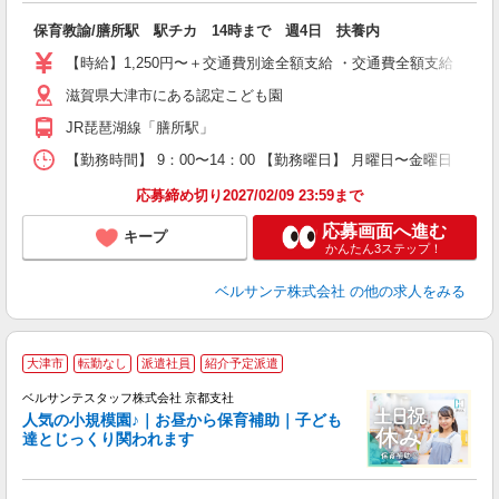
当
保育教諭/膳所駅 駅チカ 14時まで 週4日 扶養内
入
活
【時給】1,250円〜＋交通費別途全額支給 ・交通費全額支給 （
～
滋賀県大津市にある認定こども園
あ
禁
JR琵琶湖線「膳所駅」
扶
上
【勤務時間】 9：00〜14：00 【勤務曜日】 月曜日〜金曜日 （最
応募締め切り2027/02/09 23:59まで
応募画面へ進む
キープ
かんたん3ステップ！
ベルサンテ株式会社
の他の求人をみる
大津市
転勤なし
派遣社員
紹介予定派遣
ベルサンテスタッフ株式会社 京都支社
人気の小規模園♪｜お昼から保育補助｜子ども
達とじっくり関われます
ラ
「