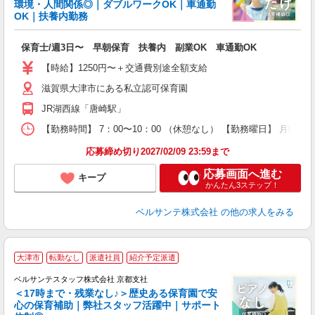
出
環境・人間関係◎｜ダブルワークOK｜車通勤
入
OK｜扶養内勤務
活
～
保育士/週3日〜 早朝保育 扶養内 副業OK 車通勤OK
あ
固
【時給】1250円〜＋交通費別途全額支給
勤
滋賀県大津市にある私立認可保育園
0
財
JR湖西線「唐崎駅」
【勤務時間】 7：00〜10：00 （休憩なし） 【勤務曜日】 月曜
応募締め切り2027/02/09 23:59まで
応募画面へ進む
キープ
かんたん3ステップ！
ベルサンテ株式会社
の他の求人をみる
大津市
転勤なし
派遣社員
紹介予定派遣
ベルサンテスタッフ株式会社 京都支社
＜17時まで・残業なし♪＞歴史ある保育園で安
心の保育補助｜弊社スタッフ活躍中｜サポート