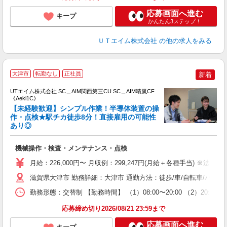
応募画面へ進む
キープ
かんたん3ステップ！
ＵＴエイム株式会社
の他の求人をみる
大津市
転勤なし
正社員
新着
UTエイム株式会社 SC＿AIM関西第三CU SC＿AIM晴嵐CF
《Aeki1C》
【未経験歓迎】シンプル作業！半導体装置の操
作・点検★駅チカ徒歩8分！直接雇用の可能性
あり◎
る
入
機械操作・検査・メンテナンス・点検
場
タ
月給：226,000円〜 月収例：299,247円(月給＋各種手当) ※法定外残
休
滋賀県大津市 勤務詳細：大津市 通勤方法：徒歩/車/自転車/バス/
場
通
勤務形態：交替制 【勤務時間】 （1）08:00〜20:00 （2）2
り
応募締め切り2026/08/21 23:59まで
応募画面へ進む