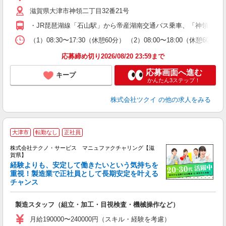
リ
滋賀県大津市神領二丁目32番21号
ー
O
・JR琵琶湖線「石山駅」から帝産湖南交通バス乗車、「神領大和
な
（1）08:30〜17:30（休憩60分） （2）08:00〜18:00（休憩
髪
応募締め切り2026/08/20 23:59まで
応募画面へ進む
キープ
かんたん3ステップ！
株式会社ツクイ
の他の求人をみる
大津市
転勤なし
正社員
株式会社テクノ・サービス マニュファクチャリング【滋
賀県】
経験よりも、安定して働きたいという気持ちを
重視！製造業で正社員として長期安定を叶える
チャンス
く
入
製造スタッフ（組立・加工・目視検査・機械操作など）
未
あ
月給190000〜240000円（スキル・経験を考慮）