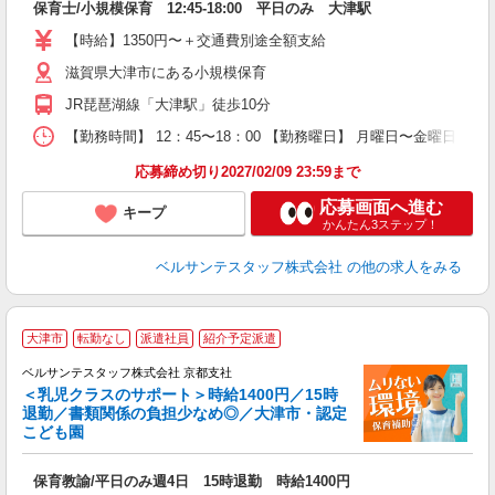
保育士/小規模保育 12:45-18:00 平日のみ 大津駅
入
卒
【時給】1350円〜＋交通費別途全額支給
ク
滋賀県大津市にある小規模保育
0
フ
JR琵琶湖線「大津駅」徒歩10分
副
【勤務時間】 12：45〜18：00 【勤務曜日】 月曜日〜金曜日
率
応募締め切り2027/02/09 23:59まで
応募画面へ進む
キープ
かんたん3ステップ！
ベルサンテスタッフ株式会社
の他の求人をみる
＼
大津市
転勤なし
派遣社員
紹介予定派遣
ベルサンテスタッフ株式会社 京都支社
＜乳児クラスのサポート＞時給1400円／15時
退勤／書類関係の負担少なめ◎／大津市・認定
こども園
や
0
保育教諭/平日のみ週4日 15時退勤 時給1400円
入