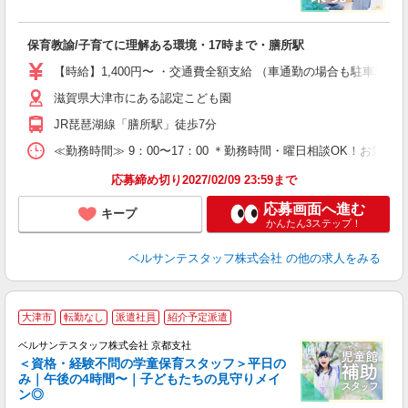
「
保育教諭/子育てに理解ある環境・17時まで・膳所駅
入
卒
【時給】1,400円〜 ・交通費全額支給 （車通勤の場合も駐車場
ク
滋賀県大津市にある認定こども園
0
平
JR琵琶湖線「膳所駅」徒歩7分
K
以
≪勤務時間≫ 9：00〜17：00 ＊勤務時間・曜日相談OK！お気軽
貯
応募締め切り2027/02/09 23:59まで
応募画面へ進む
キープ
かんたん3ステップ！
ベルサンテスタッフ株式会社
の他の求人をみる
1
大津市
転勤なし
派遣社員
紹介予定派遣
ベルサンテスタッフ株式会社 京都支社
＜資格・経験不問の学童保育スタッフ＞平日の
み｜午後の4時間〜｜子どもたちの見守りメイ
ン◎