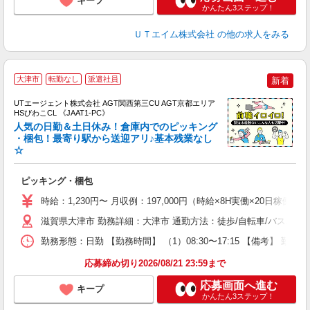
キープ
かんたん3ステップ！
ＵＴエイム株式会社
の他の求人をみる
大津市
転勤なし
派遣社員
新着
UTエージェント株式会社 AGT関西第三CU AGT京都エリア
HSびわこCL 《JAAT1-PC》
人気の日勤＆土日休み！倉庫内でのピッキング
・梱包！最寄り駅から送迎アリ♪基本残業なし
☆
る
入
ピッキング・梱包
場
タ
時給：1,230円〜 月収例：197,000円（時給×8H実働×20日稼働
休
滋賀県大津市 勤務詳細：大津市 通勤方法：徒歩/自転車/バス/バ
場
通
勤務形態：日勤 【勤務時間】 （1）08:30〜17:15 【備考】 
り
応募締め切り2026/08/21 23:59まで
応募画面へ進む
キープ
かんたん3ステップ！