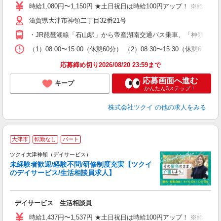
り
時給1,080円〜1,150円 ★土日祝日は時給100円アップ！ ※給
リ
滋賀県大津市神領二丁目32番21号
ー
O
・JR琵琶湖線「石山駅」から帝産湖南交通バス乗車、「神領大和
な
（1）08:00〜15:00（休憩60分） （2）08:30〜15:30（休
髪
応募締め切り2026/08/20 23:59まで
応募画面へ進む
キープ
かんたん3ステップ！
株式会社ツクイ
の他の求人をみる
大津市
転勤なし
パート
ツクイ大津神領（デイサービス）
未経験者歓迎/経験不問/研修制度充実【ツクイ
のデイサービス/生活相談員求人】
各
デイサービス 生活相談員
入
り
時給1,437円〜1,537円 ★土日祝日は時給100円アップ！ ※給