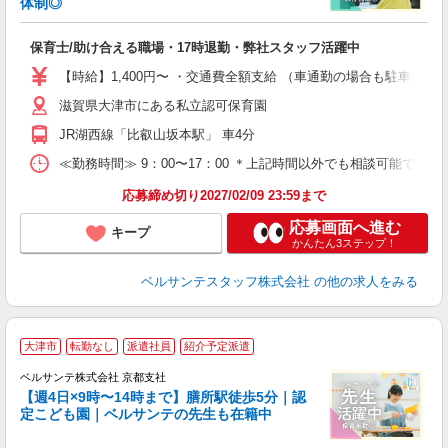
体制◎
を
保育士/助け合える職場・17時退勤・弊社スタッフ活躍中
入
卒
【時給】1,400円〜 ・交通費全額支給 （車通勤の場合も駐車場
ク
滋賀県大津市にある私立認可保育園
0
平
JR湖西線「比叡山坂本駅」 車4分
K
以
≪勤務時間≫ 9：00〜17：00 ＊上記時間以外でも相談可能です 
貯
応募締め切り2027/02/09 23:59まで
応募画面へ進む
キープ
かんたん3ステップ！
ベルサンテスタッフ株式会社
の他の求人をみる
大津市
転勤なし
派遣社員
紹介予定派遣
ベルサンテ株式会社 京都支社
【週4日×9時〜14時まで】膳所駅徒歩5分｜認
定こども園｜ベルサンテの先生も在籍中