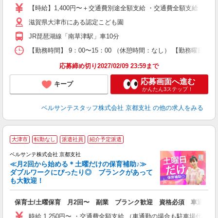
卒
【時給】1,400円〜＋交通費別途全額支給 ・交通費全額支給 （
ク
滋賀県大津市にある認定こども園
0
間
JR琵琶湖線「南草津駅」車10分
O
有
【勤務時間】 9：00〜15：00 （休憩時間：なし） 【勤務曜日
り 
応募締め切り2027/02/09 23:59まで
応募画面へ進む
キープ
かんたん3ステップ！
ベルサンテスタッフ株式会社 京都支社
の他の求人をみる
大津市
転勤なし
派遣社員
紹介予定派遣
ベルサンテ株式会社 京都支社
≪月2回から始める＊土曜だけの保育補助♪≫
ダブルワークにぴったり◎ ブランクがあって
も大歓迎！
助
保育士/土曜保育 月2回〜 副業 ブランク歓迎 資格必須 車通勤
入
活
時給 1,250円〜 ・交通費全額支給 （車通勤の場合も駐車場代・