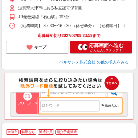
～
滋賀県大津市にある私立認可保育園
あ
車
JR琵琶湖線「石山駅」車7分
ク
産
【勤務時間】 8：30〜16：30 （休憩45分） 【勤務曜日】 土曜日
応募締め切り2027/02/09 23:59まで
応募画面へ進む
キープ
かんたん3ステップ！
ベルサンテ株式会社
の他の求人をみる
大津市
転勤なし
派遣社員
紹介予定派遣