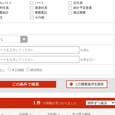
ルバイト
パート
正社員
約社員
派遣社員
紹介予定派遣
業紹介
業務委託
独立開業
託
その他
を含む
を含まない
なし
本日掲載
締切間近
この検索条件を保存
条件で検索
1 件
の情報が見つかりました
日給順
月給順
並び替え解除