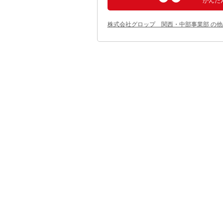
かんた
株式会社グロップ 関西・中部事業部 の