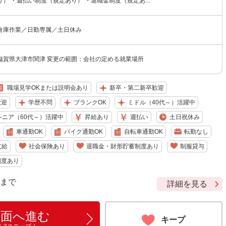
） ・週払い制度（規定あり） ・退職金制度（規定あ...
倉庫作業／日勤専属／土日休み
滋賀県大津市関津 変更の範囲：会社の定める就業場所
職場見学OKまたは説明会あり
新卒・第二新卒歓迎
歓迎
学歴不問
ブランクOK
ミドル（40代～）活躍中
シニア（60代～）活躍中
昇給あり
週払い
土日祝休み
車通勤OK
バイク通勤OK
自転車通勤OK
転勤なし
支給
社会保険あり
退職金・財形貯蓄制度あり
制服貸与
制度あり
9 まで
詳細を見る
画面へ進む
キープ