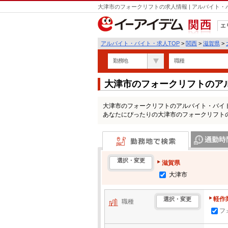
大津市のフォークリフトの求人情報 | アルバイト
エ
関西
アルバイト・バイト・求人TOP
>
関西
>
滋賀県
>
勤務地
職種
大津市のフォークリフトのア
大津市のフォークリフトのアルバイト・バイ
あなたにぴったりの大津市のフォークリフト
勤務地で検索
通勤時間・区
選択・変更
滋賀県
大津市
軽作
選択・変更
職種
フ