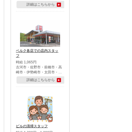
詳細はこちらから
ベルク各店での店内スタッ
フ
時給 1,065円
古河市・佐野市・前橋市・高
崎市・伊勢崎市・太田市・館
林市・藤岡市・大泉町・さい
詳細はこちらから
たま市北区・川越市・熊谷
市・行田市・秩父市・所沢
市・飯能市・東松山市・坂戸
市・鶴ケ島市・千葉市中央
区・市川市・松戸市・習志野
市・柏市・流山市・八千代
市・足立区・江戸川区・八王
子市・町田市
ビルの清掃スタッフ