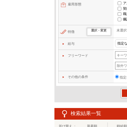
ア
雇用形態
契
職
嘱
未選択
選択・変更
特徴
給与
フリーワード
その他の条件
指定
この
検索結果一覧
並び替え ：
新着順
時給順