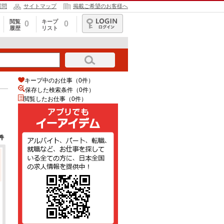
質問
サイトマップ
掲載ご希望のお客様へ
閲覧
キープ
0
0
履歴
リスト
ログイン
キープ中のお仕事（0件）
保存した検索条件（
0
件）
閲覧したお仕事（0件）
件