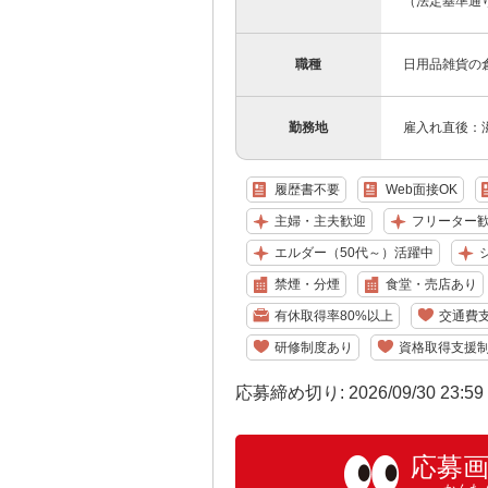
（法定基準通り
職種
日用品雑貨の
勤務地
雇入れ直後：
履歴書不要
Web面接OK
主婦・主夫歓迎
フリーター
エルダー（50代～）活躍中
禁煙・分煙
食堂・売店あり
有休取得率80%以上
交通費
研修制度あり
資格取得支援
応募締め切り: 2026/09/30 23:5
応募