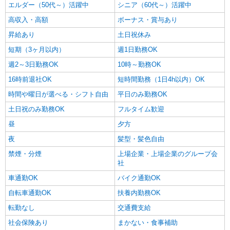
エルダー（50代～）活躍中
シニア（60代～）活躍中
高収入・高額
ボーナス・賞与あり
昇給あり
土日祝休み
短期（3ヶ月以内）
週1日勤務OK
週2～3日勤務OK
10時～勤務OK
16時前退社OK
短時間勤務（1日4h以内）OK
時間や曜日が選べる・シフト自由
平日のみ勤務OK
土日祝のみ勤務OK
フルタイム歓迎
昼
夕方
夜
髪型・髪色自由
禁煙・分煙
上場企業・上場企業のグループ会
社
車通勤OK
バイク通勤OK
自転車通勤OK
扶養内勤務OK
転勤なし
交通費支給
社会保険あり
まかない・食事補助