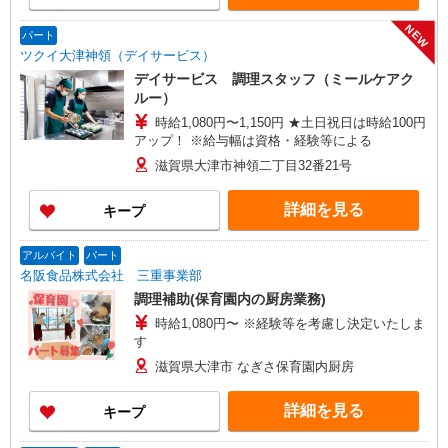
NEW
パート
ツクイ大津神領（デイサービス）
デイサービス 調理スタッフ（ミールケアク
ルー）
時給1,080円〜1,150円 ★土日祝日は時給100円
アップ！ ※給与幅は資格・経験等による
滋賀県大津市神領二丁目32番21号
詳細を見る
キープ
アルバイト
パート
名阪食品株式会社 三重事業部
調理補助(保育園内の厨房業務)
時給1,080円〜 ※経験等を考慮し決定いたしま
す
滋賀県大津市 なぎさ保育園内厨房
詳細を見る
キープ