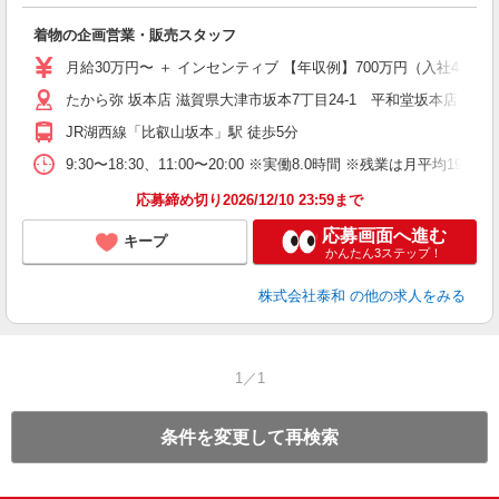
収
ッ
着物の企画営業・販売スタッフ
未
ス
月給30万円〜 ＋ インセンティブ 【年収例】700万円（入社4年
満
たから弥 坂本店 滋賀県大津市坂本7丁目24-1 平和堂坂本店 2階
族
JR湖西線「比叡山坂本」駅 徒歩5分
9:30〜18:30、11:00〜20:00 ※実働8.0時間 ※残業は月平均19時
応募締め切り2026/12/10 23:59まで
応募画面へ進む
キープ
かんたん3ステップ！
株式会社泰和
の他の求人をみる
1／1
条件を変更して再検索