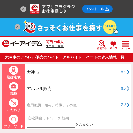
関西
の求人
▼エリア変更
大津市のアパレル販売のバイト・アルバイト・パートの求人情報一覧
大津市
選択
勤務地/駅
アパレル販売
選択
職種
雇用形態、給与、特徴、その他
選択
こだわり
を含まない
フリーワード