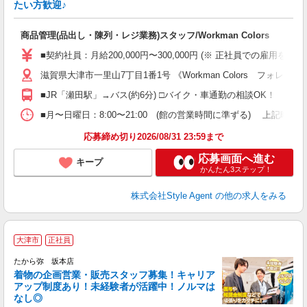
たい方歓迎♪
ま
入
商品管理(品出し・陳列・レジ業務)スタッフ/Workman Colors
歓
ー
■契約社員：月給200,000円〜300,000円 (※ 正社員で
方
滋賀県大津市一里山7丁目1番1号 《Workman Colors フォレオ
結
業
■JR「瀬田駅」→バス(約6分) □バイク・車通勤の相談OK！
登
■月〜日曜日：8:00〜21:00 (館の営業時間に準ずる) 上記時間内シフト制
応募締め切り2026/08/31 23:59まで
応募画面へ進む
キープ
かんたん3ステップ！
株式会社Style Agent
の他の求人をみる
大津市
正社員
たから弥 坂本店
着物の企画営業・販売スタッフ募集！キャリア
アップ制度あり！未経験者が活躍中！ノルマは
なし◎