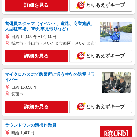
詳細を見る
とりあえずキープ
警備員スタッフ（イベント、道路、商業施設、
大型駐車場、JR列車見張りなど）
日給 11,000円〜12,100円
栃木市・小山市・さいたま市西区・さいたま市岩槻区・久喜市・蓮田
詳細を見る
とりあえずキープ
マイクロバスにて教習所に通う生徒の送迎ドラ
イバー
日給 15,850円
箕面市
詳細を見る
とりあえずキープ
ラウンドワンの清掃作業員
時給 1,400円