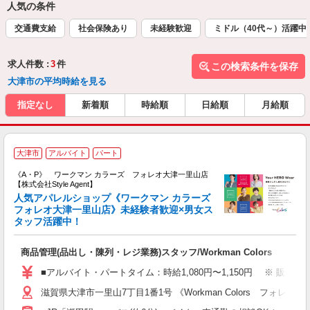
人気の条件
交通費支給
社会保険あり
未経験歓迎
ミドル（40代～）活躍中
求人件数 :
3
件
この検索条件を保存
大津市の平均時給を見る
指定なし
新着順
時給順
日給順
月給順
W
大津市
アルバイト
パート
《A・P》 ワークマン カラーズ フォレオ大津一里山店
【株式会社Style Agent】
人気アパレルショップ《ワークマン カラーズ
フォレオ大津一里山店》未経験者歓迎×男女ス
タッフ活躍中！
ち
入
商品管理(品出し・陳列・レジ業務)スタッフ/Workman Colors
歓
ー
■アルバイト・パートタイム：時給1,080円〜1,150円 ※ 販売職経
方
滋賀県大津市一里山7丁目1番1号 《Workman Colors フォレオ
勤
未