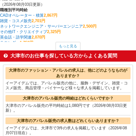
（2026年08月03日更新）
職種別平均時給
CADオペレーター・積算
2,867円
雑貨・コスメ販売
2,701円
ネットワークエンジニア・サーバーエンジニア
2,500円
その他IT・クリエイティブ
2,325円
英会話・語学関連
2,070円
ラウンダー
1,750円
もっと見る
法人営業
1,600円
その他介護・福祉
1,514円
大津市のお仕事を探している方からよくある質問
製造・組立・加工
1,486円
家電・携帯販売
1,484円
大津市の他の職種の平均時給を見る
大津市のファッション・アパレルの求人は、他にどのようなものが
ありますか？
イーアイデムでは、アパレル販売の他に、服飾・デザイン、雑貨・コ
スメ販売、商品管理・バイヤーなど様々な求人を掲載しています。
大津市のアパレル販売の時給はどれくらいですか？
大津市のアパレル販売の平均時給は1,080円です（2026年08月03日更
新）。
大津市のアパレル販売の求人数はどれくらいありますか？
イーアイデムでは、大津市で3件の求人を掲載しています（2026年08
月07日現在）。