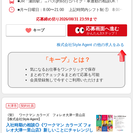
■JR「瀬田駅」→バス(約6分) □バイク・車通勤の相談OK！
員
■月〜日曜日：8:00〜21:00 上記時間内シフト制 ① 8:00〜12:
応募締め切り2026/08/31 23:59まで
応募画面へ進む
キープ
かんたん3ステップ！
株式会社Style Agent
の他の求人をみる
「キープ」とは？
気になるお仕事をワンクリックで保存
まとめてチェック＆まとめて応募も可能
会員登録無しで今すぐご利用いただけます
W
大津市
契約社員
《契》 ワークマン カラーズ フォレオ大津一里山店
【株式会社Style Agent】
入社時期の相談◎《ワークマン カラーズ フォ
レオ大津一里山店》新しいことにチャレンジし