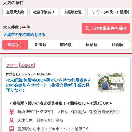
人気の条件
交通費支給
社会保険あり
未経験歓迎
ミドル（40代～）活躍中
求人件数 :
44
件
この検索条件を保存
大津市の平均時給を見る
指定なし
新着順
時給順
日給順
月給順
大津市
派遣社員
仕
株式会社kotrio /●KY-H-1990564
女
≪未経験/無資格OK≫障がいを持つ利用者さん
ド
の社会参加をサポート（生活介助/軽作業の見
活
守りなど）
ル
自
＜膳所駅＞障がい者支援員募集！≪面接なし≫≪週3日OK≫
役
時給1550円〜2187円 ＜日払い有/週払い有/交通費全支給(ガソリ
大津市内 最寄り駅：膳所
膳所駅から車でスグ★車・バイク通勤OK