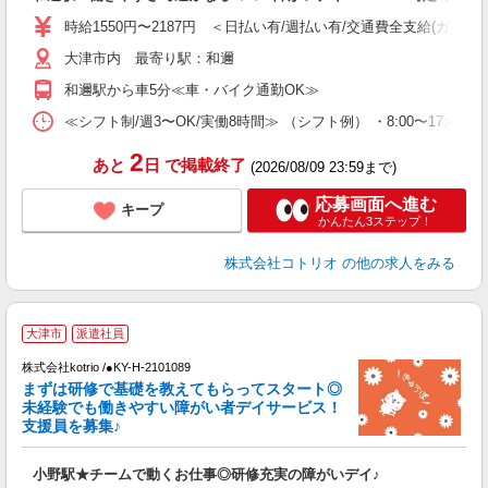
役
時給1550円〜2187円 ＜日払い有/週払い有/交通費全支給(ガソリ
大津市内 最寄り駅：和邇
和邇駅から車5分≪車・バイク通勤OK≫
≪シフト制/週3〜OK/実働8時間≫ （シフト例） ・8:00〜17:00
2
あと
日
で掲載終了
(2026/08/09 23:59まで)
応募画面へ進む
キープ
かんたん3ステップ！
株式会社コトリオ
の他の求人をみる
2
大津市
派遣社員
株式会社kotrio /●KY-H-2101089
まずは研修で基礎を教えてもらってスタート◎
女
未経験でも働きやすい障がい者デイサービス！
ド
支援員を募集♪
活
ル
小野駅★チームで動くお仕事◎研修充実の障がいデイ♪
自