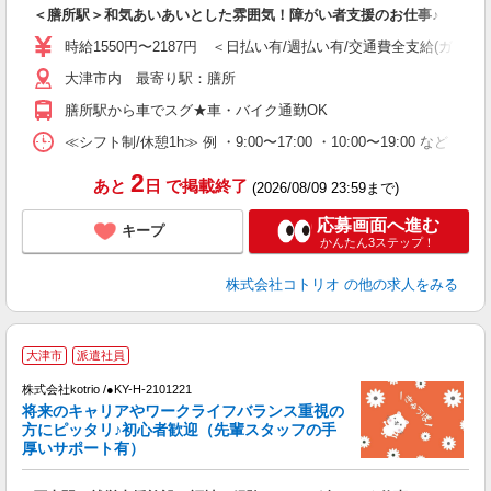
自
＜膳所駅＞和気あいあいとした雰囲気！障がい者支援のお仕事♪
役
時給1550円〜2187円 ＜日払い有/週払い有/交通費全支給(ガソリ
大津市内 最寄り駅：膳所
膳所駅から車でスグ★車・バイク通勤OK
≪シフト制/休憩1h≫ 例 ・9:00〜17:00 ・10:00〜19:00 など 
2
あと
日
で掲載終了
(2026/08/09 23:59まで)
応募画面へ進む
キープ
かんたん3ステップ！
株式会社コトリオ
の他の求人をみる
2
大津市
派遣社員
株式会社kotrio /●KY-H-2101221
将来のキャリアやワークライフバランス重視の
女
方にピッタリ♪初心者歓迎（先輩スタッフの手
ド
厚いサポート有）
活
ル