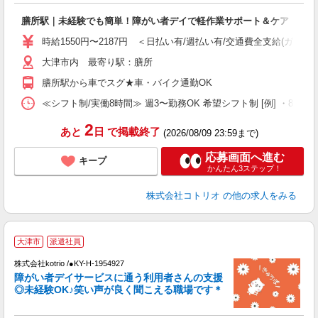
ド
膳所駅｜未経験でも簡単！障がい者デイで軽作業サポート＆ケア
活
ル
時給1550円〜2187円 ＜日払い有/週払い有/交通費全支給(ガソリ
自
大津市内 最寄り駅：膳所
役
膳所駅から車でスグ★車・バイク通勤OK
≪シフト制/実働8時間≫ 週3〜勤務OK 希望シフト制 [例] ・8:00〜17:0
2
あと
日
で掲載終了
(2026/08/09 23:59まで)
応募画面へ進む
キープ
かんたん3ステップ！
株式会社コトリオ
の他の求人をみる
大津市
派遣社員
ト
株式会社kotrio /●KY-H-1954927
女
障がい者デイサービスに通う利用者さんの支援
ド
◎未経験OK♪笑い声が良く聞こえる職場です＊
活
ル