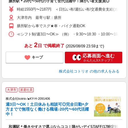
膳所駅＊20代〜50代の子育て世代活躍中！障がい者支援員◎
役
時給1550円〜2187円 ＜日払い有/週払い有/交通費全支給(ガソリ
大津市内 最寄り駅：膳所
膳所駅から車でスグ★車・バイク通勤OK
≪シフト制/週3日〜OK≫ （例） ・9:30〜18:30 ・10:00〜19:00
2
あと
日
で掲載終了
(2026/08/09 23:59まで)
応募画面へ進む
キープ
かんたん3ステップ！
株式会社コトリオ
の他の求人をみる
大津市
派遣社員
は
株式会社kotrio /●KY-H-2091406
女
週3日〜OK！土日休みも相談可◎完全日勤×夕
ド
方までで無理なく働ける職場♪20代〜60代活躍
活
中！
ル
自
和邇駅＊働きやすさで選ぶならココ！障がいデイSTAFF/17時定時