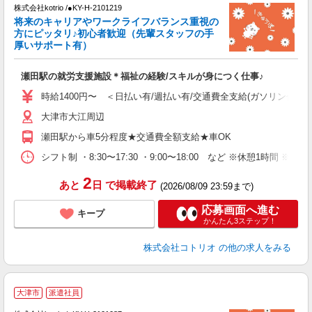
株式会社kotrio /●KY-H-2101219
将来のキャリアやワークライフバランス重視の
女
方にピッタリ♪初心者歓迎（先輩スタッフの手
ド
厚いサポート有）
活
ル
瀬田駅の就労支援施設＊福祉の経験/スキルが身につく仕事♪
自
時給1400円〜 ＜日払い有/週払い有/交通費全支給(ガソリン代含む
役
大津市大江周辺
瀬田駅から車5分程度★交通費全額支給★車OK
シフト制 ・8:30〜17:30 ・9:00〜18:00 など ※休憩1時間 ※
2
あと
日
で掲載終了
(2026/08/09 23:59まで)
応募画面へ進む
キープ
かんたん3ステップ！
株式会社コトリオ
の他の求人をみる
2
大津市
派遣社員