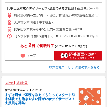
活
ル
比叡山坂本駅☆デイサービス♪送迎できる方歓迎！生活サポート等
自
時給1550円〜2187円 ＜日払い有/週払い有/交通費全支給(ガソリ
役
大津市坂本周辺｜中学校近く！
比叡山坂本駅から車5分以内≪交通費全額≫車OK
【シフト制/休憩1h/週3日〜】 8:00〜17:00 9:00〜18:00 等 ※残業
2
あと
日
で掲載終了
(2026/08/09 23:59まで)
応募画面へ進む
キープ
かんたん3ステップ！
株式会社コトリオ
の他の求人をみる
2
大津市
派遣社員
株式会社kotrio /●KY-H-2101122
まずは研修で基礎を教えてもらってスタート◎
女
未経験でも働きやすい障がい者デイサービス！
ド
支援員を募集♪
活