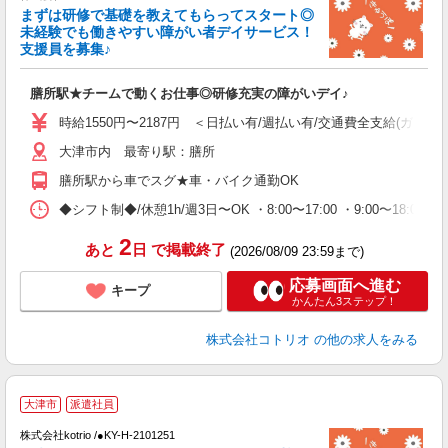
まずは研修で基礎を教えてもらってスタート◎
女
未経験でも働きやすい障がい者デイサービス！
ド
支援員を募集♪
活
ル
膳所駅★チームで動くお仕事◎研修充実の障がいデイ♪
自
時給1550円〜2187円 ＜日払い有/週払い有/交通費全支給(ガソリ
役
大津市内 最寄り駅：膳所
膳所駅から車でスグ★車・バイク通勤OK
◆シフト制◆/休憩1h/週3日〜OK ・8:00〜17:00 ・9:00〜18:
2
あと
日
で掲載終了
(2026/08/09 23:59まで)
応募画面へ進む
キープ
かんたん3ステップ！
株式会社コトリオ
の他の求人をみる
2
大津市
派遣社員
株式会社kotrio /●KY-H-2101251