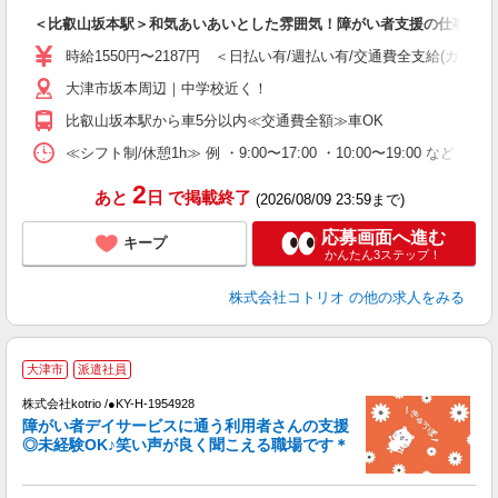
自
＜比叡山坂本駅＞和気あいあいとした雰囲気！障がい者支援の仕事
役
時給1550円〜2187円 ＜日払い有/週払い有/交通費全支給(ガソリ
大津市坂本周辺｜中学校近く！
比叡山坂本駅から車5分以内≪交通費全額≫車OK
≪シフト制/休憩1h≫ 例 ・9:00〜17:00 ・10:00〜19:00 など 
2
あと
日
で掲載終了
(2026/08/09 23:59まで)
応募画面へ進む
キープ
かんたん3ステップ！
株式会社コトリオ
の他の求人をみる
大津市
派遣社員
ト
株式会社kotrio /●KY-H-1954928
女
障がい者デイサービスに通う利用者さんの支援
ド
◎未経験OK♪笑い声が良く聞こえる職場です＊
活
ル