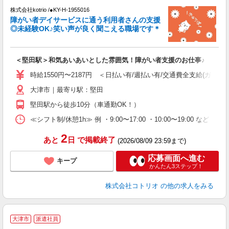
株式会社kotrio /●KY-H-1955016
女
障がい者デイサービスに通う利用者さんの支援
ド
◎未経験OK♪笑い声が良く聞こえる職場です＊
活
ル
自
＜堅田駅＞和気あいあいとした雰囲気！障がい者支援のお仕事♪
役
時給1550円〜2187円 ＜日払い有/週払い有/交通費全支給(ガソリ
大津市｜最寄り駅：堅田
堅田駅から徒歩10分（車通勤OK！）
≪シフト制/休憩1h≫ 例 ・9:00〜17:00 ・10:00〜19:00 など 
2
あと
日
で掲載終了
(2026/08/09 23:59まで)
応募画面へ進む
キープ
かんたん3ステップ！
株式会社コトリオ
の他の求人をみる
2
大津市
派遣社員