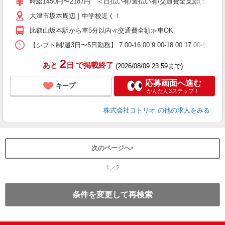
時給1450円〜2187円 ＜日払い有/週払い有/交通費全支給(ガソリ
役
大津市坂本周辺｜中学校近く！
比叡山坂本駅から車5分以内≪交通費全額≫車OK
【シフト制/週3日〜5日勤務】 7:00-16:00 9:00-18:00 17:00
2
あと
日
で掲載終了
(2026/08/09 23:59まで)
応募画面へ進む
キープ
かんたん3ステップ！
株式会社コトリオ
の他の求人をみる
次のページへ
1／2
条件を変更して再検索