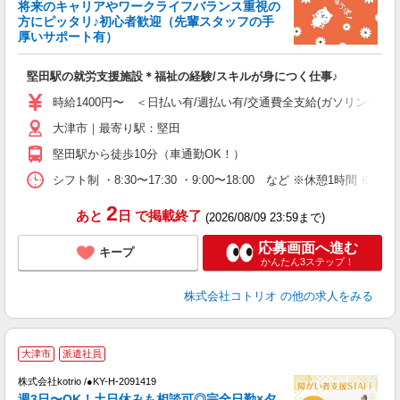
将来のキャリアやワークライフバランス重視の
女
方にピッタリ♪初心者歓迎（先輩スタッフの手
ド
厚いサポート有）
活
ル
堅田駅の就労支援施設＊福祉の経験/スキルが身につく仕事♪
自
時給1400円〜 ＜日払い有/週払い有/交通費全支給(ガソリン代含む
役
大津市｜最寄り駅：堅田
堅田駅から徒歩10分（車通勤OK！）
シフト制 ・8:30〜17:30 ・9:00〜18:00 など ※休憩1時間 ※
2
あと
日
で掲載終了
(2026/08/09 23:59まで)
応募画面へ進む
キープ
かんたん3ステップ！
株式会社コトリオ
の他の求人をみる
大津市
派遣社員
は
株式会社kotrio /●KY-H-2091419
女
週3日〜OK！土日休みも相談可◎完全日勤×夕