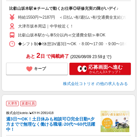
ル
比叡山坂本駅★チームで動くお仕事◎研修充実の障がいデイ♪
自
時給1550円〜2187円 ＜日払い有/週払い有/交通費全支給(ガソリ
役
大津市坂本周辺｜中学校近く！
比叡山坂本駅から車5分以内≪交通費全額≫車OK
◆シフト制◆/休憩1h/週3日〜OK ・8:00〜17:00 ・9:00〜18:
2
あと
日
で掲載終了
(2026/08/09 23:59まで)
応募画面へ進む
キープ
かんたん3ステップ！
株式会社コトリオ
の他の求人をみる
大津市
派遣社員
は
株式会社kotrio /●KY-H-2091418
女
週3日〜OK！土日休みも相談可◎完全日勤×夕
ド
方までで無理なく働ける職場♪20代〜60代活躍
活
中！
ル