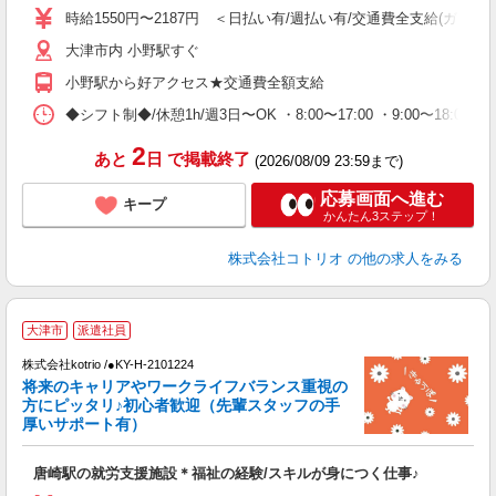
時給1550円〜2187円 ＜日払い有/週払い有/交通費全支給(ガソリ
役
大津市内 小野駅すぐ
小野駅から好アクセス★交通費全額支給
◆シフト制◆/休憩1h/週3日〜OK ・8:00〜17:00 ・9:00〜18:
2
あと
日
で掲載終了
(2026/08/09 23:59まで)
応募画面へ進む
キープ
かんたん3ステップ！
株式会社コトリオ
の他の求人をみる
2
大津市
派遣社員
株式会社kotrio /●KY-H-2101224
将来のキャリアやワークライフバランス重視の
女
方にピッタリ♪初心者歓迎（先輩スタッフの手
ド
厚いサポート有）
活
ル
唐崎駅の就労支援施設＊福祉の経験/スキルが身につく仕事♪
自