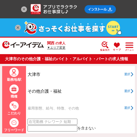
関西
の求人
▼エリア変更
大津市のその他介護・福祉のバイト・アルバイト・パートの求人情報
一覧
大津市
選択
勤務地/駅
その他介護・福祉
選択
職種
雇用形態、給与、特徴、その他
選択
こだわり
を含まない
フリーワード