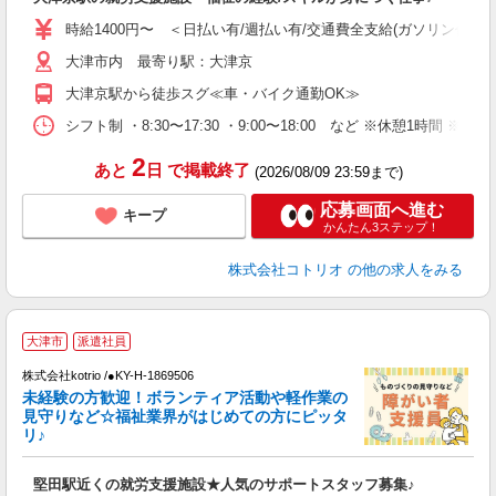
自
時給1400円〜 ＜日払い有/週払い有/交通費全支給(ガソリン代含む
役
大津市内 最寄り駅：大津京
大津京駅から徒歩スグ≪車・バイク通勤OK≫
シフト制 ・8:30〜17:30 ・9:00〜18:00 など ※休憩1時間 ※
2
あと
日
で掲載終了
(2026/08/09 23:59まで)
応募画面へ進む
キープ
かんたん3ステップ！
株式会社コトリオ
の他の求人をみる
日
大津市
派遣社員
株式会社kotrio /●KY-H-1869506
女
未経験の方歓迎！ボランティア活動や軽作業の
ド
見守りなど☆福祉業界がはじめての方にピッタ
活
リ♪
ル
自
堅田駅近くの就労支援施設★人気のサポートスタッフ募集♪