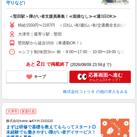
活
守りなど）
ル
自
＜堅田駅＞障がい者支援員募集！≪面接なし≫≪週3日OK≫
役
時給1550円〜2187円 ＜日払い有/週払い有/交通費全支給(ガソリ
大津市｜最寄り駅：堅田
堅田駅から徒歩10分（車通勤OK！）
≪シフト制/休憩1h≫ 例 ・9:00〜17:00 ・10:00〜19:00 など 
2
あと
日
で掲載終了
(2026/08/09 23:59まで)
応募画面へ進む
キープ
かんたん3ステップ！
株式会社コトリオ
の他の求人をみる
2
大津市
派遣社員
株式会社kotrio /●KY-H-2101110
まずは研修で基礎を教えてもらってスタート◎
女
未経験でも働きやすい障がい者デイサービス！
ド