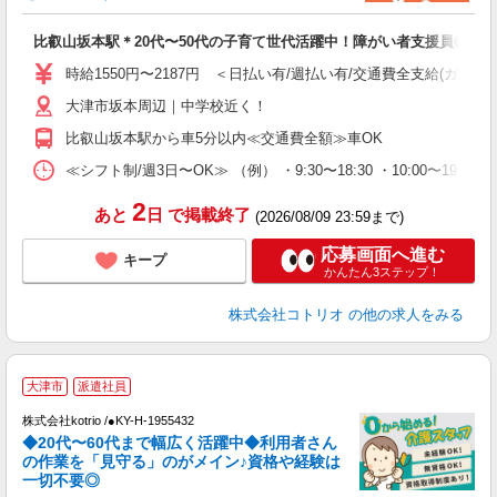
ル
自
比叡山坂本駅＊20代〜50代の子育て世代活躍中！障がい者支援員◎
役
時給1550円〜2187円 ＜日払い有/週払い有/交通費全支給(ガソリ
大津市坂本周辺｜中学校近く！
比叡山坂本駅から車5分以内≪交通費全額≫車OK
≪シフト制/週3日〜OK≫ （例） ・9:30〜18:30 ・10:00〜19:00
2
あと
日
で掲載終了
(2026/08/09 23:59まで)
応募画面へ進む
キープ
かんたん3ステップ！
株式会社コトリオ
の他の求人をみる
大津市
派遣社員
株式会社kotrio /●KY-H-1955432
◆20代〜60代まで幅広く活躍中◆利用者さん
さ
の作業を「見守る」のがメイン♪資格や経験は
一切不要◎
女