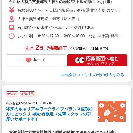
石山駅の就労支援施設＊福祉の経験/スキルが身につく仕事♪
自
時給1400円〜 ＜日払い有/週払い有/交通費全支給(ガソリン代含む
役
大津市粟津町周辺 最寄り駅：石山
石山駅から徒歩すぐ♪≪車・バイク通勤OK≫
シフト制 ・8:30〜17:30 ・9:00〜18:00 など ※休憩1時間 ※
2
あと
日
で掲載終了
(2026/08/09 23:59まで)
応募画面へ進む
キープ
かんたん3ステップ！
株式会社コトリオ
の他の求人をみる
2
大津市
派遣社員
株式会社kotrio /●KY-H-2101216
将来のキャリアやワークライフバランス重視の
女
方にピッタリ♪初心者歓迎（先輩スタッフの手
ド
厚いサポート有）
活
ル
大津京駅の就労支援施設＊福祉の経験/スキルが身につく仕事♪