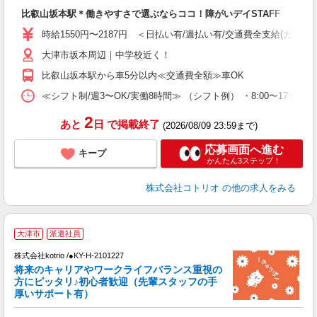
自
比叡山坂本駅＊働きやすさで選ぶならココ！障がいデイSTAFF
役
時給1550円〜2187円 ＜日払い有/週払い有/交通費全支給(ガソリ
大津市坂本周辺｜中学校近く！
比叡山坂本駅から車5分以内≪交通費全額≫車OK
≪シフト制/週3〜OK/実働8時間≫ （シフト例） ・8:00〜17:00
2
あと
日
で掲載終了
(2026/08/09 23:59まで)
応募画面へ進む
キープ
かんたん3ステップ！
株式会社コトリオ
の他の求人をみる
2
大津市
派遣社員
株式会社kotrio /●KY-H-2101227
将来のキャリアやワークライフバランス重視の
女
方にピッタリ♪初心者歓迎（先輩スタッフの手
ド
厚いサポート有）
活
ル