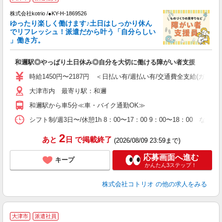
株式会社kotrio /●KY-H-1869526
ゆったり楽しく働けます♪土日はしっかり休ん
女
でリフレッシュ！派遣だから叶う「自分らしい
ド
」働き方。
活
ル
和邇駅◎やっぱり土日休み◎自分を大切に働ける障がい者支援
自
時給1450円〜2187円 ＜日払い有/週払い有/交通費全支給(ガソリ
役
大津市内 最寄り駅：和邇
和邇駅から車5分≪車・バイク通勤OK≫
シフト制/週3日〜/休憩1h 8：00〜17：00 9：00〜18：00 
2
あと
日
で掲載終了
(2026/08/09 23:59まで)
応募画面へ進む
キープ
かんたん3ステップ！
株式会社コトリオ
の他の求人をみる
大津市
派遣社員
ト