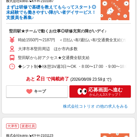
株式会社kotrio /●KY-H-2101087
まずは研修で基礎を教えてもらってスタート◎
女
未経験でも働きやすい障がい者デイサービス！
ド
支援員を募集♪
活
ル
堅田駅★チームで動くお仕事◎研修充実の障がいデイ♪
自
時給1550円〜2187円 ＜日払い有/週払い有/交通費全支給(ガソリ
役
大津市本堅田周辺 ほか市内多数
堅田駅から好アクセス★交通費全額支給
◆シフト制◆/休憩1h/週3日〜OK ・8:00〜17:00 ・9:00〜18:
2
あと
日
で掲載終了
(2026/08/09 23:59まで)
応募画面へ進む
キープ
かんたん3ステップ！
株式会社コトリオ
の他の求人をみる
2
大津市
派遣社員
株式会社kotrio /●KY-H-2101123