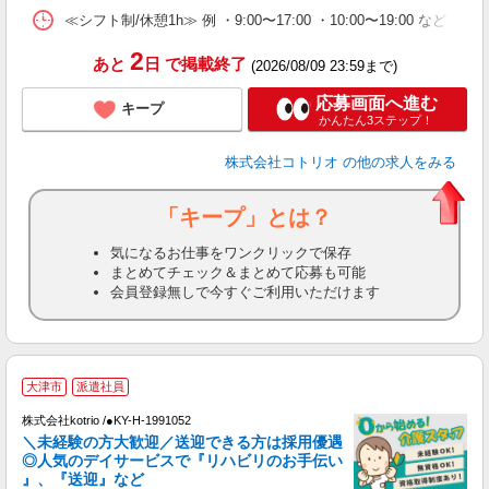
≪シフト制/休憩1h≫ 例 ・9:00〜17:00 ・10:00〜19:00 など 
2
あと
日
で掲載終了
(2026/08/09 23:59まで)
応募画面へ進む
キープ
かんたん3ステップ！
株式会社コトリオ
の他の求人をみる
「キープ」とは？
気になるお仕事をワンクリックで保存
まとめてチェック＆まとめて応募も可能
会員登録無しで今すぐご利用いただけます
大津市
派遣社員
♪
株式会社kotrio /●KY-H-1991052
＼未経験の方大歓迎／送迎できる方は採用優遇
女
◎人気のデイサービスで『リハビリのお手伝い
ド
』、『送迎』など