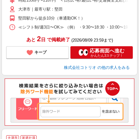
時給1550円〜2187円 ＜日払い有/週払い有/交通費全支給(ガソリ
大津市｜最寄り駅：堅田
堅田駅から徒歩10分（車通勤OK！）
≪シフト制/週3日〜OK≫ （例） ・9:30〜18:30 ・10:00〜19:00
2
あと
日
で掲載終了
(2026/08/09 23:59まで)
応募画面へ進む
キープ
かんたん3ステップ！
株式会社コトリオ
の他の求人をみる
履
大津市
派遣社員