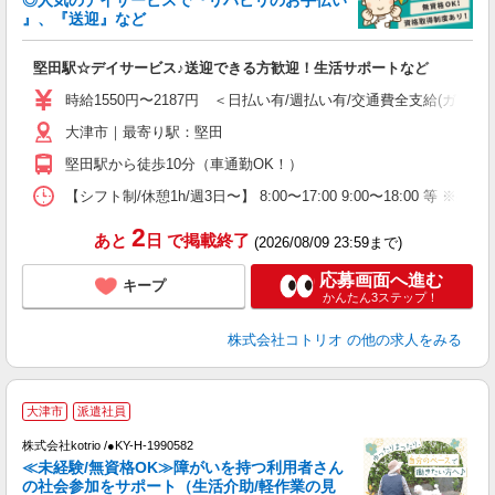
ド
』、『送迎』など
活
ル
堅田駅☆デイサービス♪送迎できる方歓迎！生活サポートなど
自
時給1550円〜2187円 ＜日払い有/週払い有/交通費全支給(ガソリ
役
大津市｜最寄り駅：堅田
堅田駅から徒歩10分（車通勤OK！）
【シフト制/休憩1h/週3日〜】 8:00〜17:00 9:00〜18:00 等 ※残業
2
あと
日
で掲載終了
(2026/08/09 23:59まで)
応募画面へ進む
キープ
かんたん3ステップ！
株式会社コトリオ
の他の求人をみる
大津市
派遣社員
仕
株式会社kotrio /●KY-H-1990582
女
≪未経験/無資格OK≫障がいを持つ利用者さん
ド
の社会参加をサポート（生活介助/軽作業の見