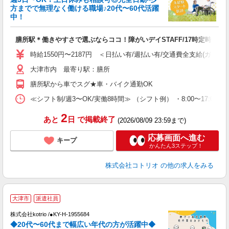
ド
方までで無理なく働ける職場♪20代〜60代活躍
活
中！
ル
自
膳所駅＊働きやすさで選ぶならココ！障がいデイSTAFF/17時定時
役
時給1550円〜2187円 ＜日払い有/週払い有/交通費全支給(ガソリ
大津市内 最寄り駅：膳所
膳所駅から車でスグ★車・バイク通勤OK
≪シフト制/週3〜OK/実働8時間≫ （シフト例） ・8:00〜17:00
2
あと
日
で掲載終了
(2026/08/09 23:59まで)
応募画面へ進む
キープ
かんたん3ステップ！
株式会社コトリオ
の他の求人をみる
大津市
派遣社員
株式会社kotrio /●KY-H-1955684
女
◆20代〜60代まで幅広い年代の方が活躍中◆