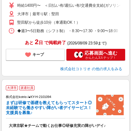
役
時給1400円〜 ＜日払い有/週払い有/交通費全支給(ガソリン代含む
大津市｜最寄り駅：堅田
堅田駅から徒歩10分（車通勤OK！）
◆週3〜5日勤務（シフト制） ・8:30〜17:30 ・9:00〜18:00 
2
あと
日
で掲載終了
(2026/08/09 23:59まで)
応募画面へ進む
キープ
かんたん3ステップ！
株式会社コトリオ
の他の求人をみる
2
大津市
派遣社員
株式会社kotrio /●KY-H-2101094
まずは研修で基礎を教えてもらってスタート◎
女
未経験でも働きやすい障がい者デイサービス！
ド
支援員を募集♪
活
ル
大津京駅★チームで動くお仕事◎研修充実の障がいデイ♪
自