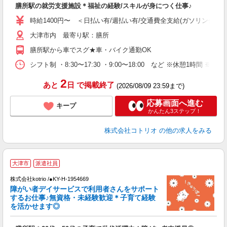
膳所駅の就労支援施設＊福祉の経験/スキルが身につく仕事♪
自
時給1400円〜 ＜日払い有/週払い有/交通費全支給(ガソリン代含む
役
大津市内 最寄り駅：膳所
膳所駅から車でスグ★車・バイク通勤OK
シフト制 ・8:30〜17:30 ・9:00〜18:00 など ※休憩1時間 ※
2
あと
日
で掲載終了
(2026/08/09 23:59まで)
応募画面へ進む
キープ
かんたん3ステップ！
株式会社コトリオ
の他の求人をみる
大津市
派遣社員
お
株式会社kotrio /●KY-H-1954669
女
障がい者デイサービスで利用者さんをサポート
ド
するお仕事♪無資格・未経験歓迎＊子育て経験
活
を活かせます◎
ル
自