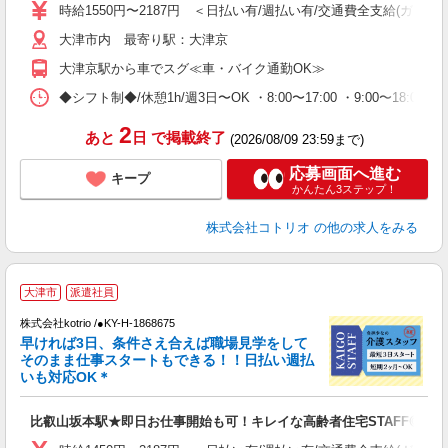
時給1550円〜2187円 ＜日払い有/週払い有/交通費全支給(ガソリ
役
大津市内 最寄り駅：大津京
大津京駅から車でスグ≪車・バイク通勤OK≫
◆シフト制◆/休憩1h/週3日〜OK ・8:00〜17:00 ・9:00〜18:
2
あと
日
で掲載終了
(2026/08/09 23:59まで)
応募画面へ進む
キープ
かんたん3ステップ！
株式会社コトリオ
の他の求人をみる
・
大津市
派遣社員
中
月
株式会社kotrio /●KY-H-1868675
早ければ3日、条件さえ合えば職場見学をして
女
そのまま仕事スタートもできる！！日払い週払
ド
いも対応OK＊
活
ル
比叡山坂本駅★即日お仕事開始も可！キレイな高齢者住宅STAFF◎
自