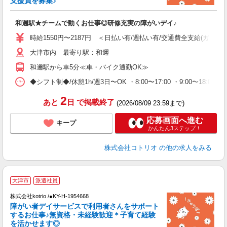
支援員を募集♪
活
ル
和邇駅★チームで動くお仕事◎研修充実の障がいデイ♪
自
時給1550円〜2187円 ＜日払い有/週払い有/交通費全支給(ガソリ
役
大津市内 最寄り駅：和邇
和邇駅から車5分≪車・バイク通勤OK≫
◆シフト制◆/休憩1h/週3日〜OK ・8:00〜17:00 ・9:00〜18:
2
あと
日
で掲載終了
(2026/08/09 23:59まで)
応募画面へ進む
キープ
かんたん3ステップ！
株式会社コトリオ
の他の求人をみる
大津市
派遣社員
お
株式会社kotrio /●KY-H-1954668
女
障がい者デイサービスで利用者さんをサポート
ド
するお仕事♪無資格・未経験歓迎＊子育て経験
活
を活かせます◎