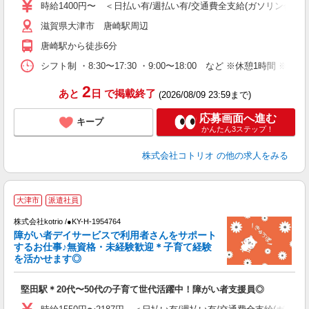
時給1400円〜 ＜日払い有/週払い有/交通費全支給(ガソリン代含む
役
滋賀県大津市 唐崎駅周辺
唐崎駅から徒歩6分
シフト制 ・8:30〜17:30 ・9:00〜18:00 など ※休憩1時間 ※
2
あと
日
で掲載終了
(2026/08/09 23:59まで)
応募画面へ進む
キープ
かんたん3ステップ！
株式会社コトリオ
の他の求人をみる
大津市
派遣社員
お
株式会社kotrio /●KY-H-1954764
女
障がい者デイサービスで利用者さんをサポート
ド
するお仕事♪無資格・未経験歓迎＊子育て経験
活
を活かせます◎
ル
自
堅田駅＊20代〜50代の子育て世代活躍中！障がい者支援員◎
役