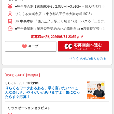
入
た
■完全歩合制 1施術(60分)：2,088円〜3,510円＋個人指名料 ※
主
りらくる大楽寺店 （東京都八王子市大楽寺町197-3）
躍
額
JR 中央本線 「西八王子」駅より徒歩47分（バス停『二分方入口
間
ス
■完全希望制：業務委託契約のため原則自由 ■営業時間帯（10:00
K.
応募締め切り2026/08/31 23:59まで
応募画面へ進む
キープ
かんたん3ステップ！
りらく
の他の求人をみる
友達と応募OK
業務委託
り
りらくる 八王子堀之内店
た
りらくるワークあるある、早く言いたい〜♪こ
んな楽しさ、やりがいがありますよ！気になっ
ー
たらすぐ応募！
る
リラクゼーションセラピスト
入
た