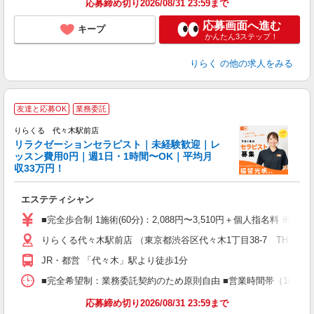
応募締め切り2026/08/31 23:59まで
応募画面へ進む
キープ
かんたん3ステップ！
りらく
の他の求人をみる
友達と応募OK
業務委託
りらくる 代々木駅前店
学
リラクゼーションセラピスト｜未経験歓迎｜レ
ッスン費用0円｜週1日・1時間〜OK｜平均月
収33万円！
目
エステティシャン
入
た
■完全歩合制 1施術(60分)：2,088円〜3,510円＋個人指名料 ※
主
りらくる代々木駅前店 （東京都渋谷区代々木1丁目38-7 TH代々木
躍
額
JR・都営 「代々木」駅より徒歩1分
間
ス
■完全希望制：業務委託契約のため原則自由 ■営業時間帯（10:00
K.
応募締め切り2026/08/31 23:59まで