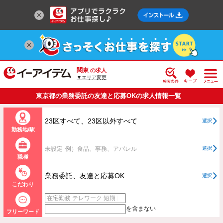
関東
の求人
▼エリア変更
東京都の業務委託の友達と応募OKの求人情報一覧
23区すべて、23区以外すべて
選択
勤務地/駅
未設定
例）食品、事務、アパレル
選択
職種
業務委託、友達と応募OK
選択
こだわり
を含まない
フリーワード