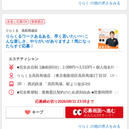
りらく
の他の求人をみる
友達と応募OK
業務委託
り
りらくる 高田馬場店
た
りらくるワークあるある、早く言いたい〜♪こ
んな楽しさ、やりがいがありますよ！気になっ
ー
たらすぐ応募！
る
エステティシャン
入
た
■完全歩合制 1施術(60分)：2,088円〜3,510円＋個人指名料 ※
主
りらくる高田馬場店 （東京都新宿区高田馬場1丁目32 UKビル2F
躍
額
JR ・ 西武鉄道 「高田馬場」駅より徒歩3分
間
ス
■完全希望制：業務委託契約のため原則自由 ■営業時間帯（10:00
K.
応募締め切り2026/08/31 23:59まで
応募画面へ進む
キープ
かんたん3ステップ！
りらく
の他の求人をみる