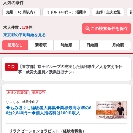
人気の条件
短期（3ヶ月以内）
ミドル（40代～）活躍中
主婦・主夫歓迎
求人件数 :
170
件
この検索条件を保存
東京都の平均時給を見る
指定なし
新着順
時給順
日給順
月給順
【東京都】京王グループの充実した福利厚生／人を支える仕
PR
事！就労支援員／残業ほぼナシ♪
◆
友達と応募OK
業務委託
円
りらくる 武蔵小山店
◆もみほぐし経験者大募集◆業界最高水準の6
0分2,840円〜◆個人指名料は100％収入
に
間
リラクゼーションセラピスト（経験者募集）
入