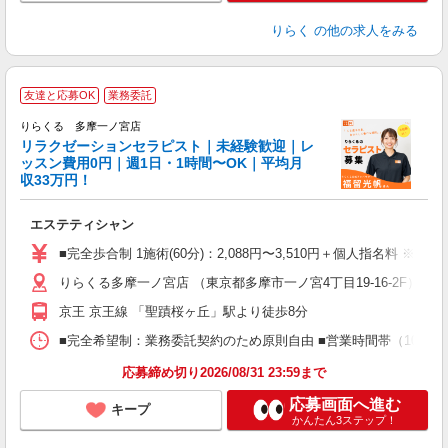
りらく
の他の求人をみる
友達と応募OK
業務委託
りらくる 多摩一ノ宮店
学
リラクゼーションセラピスト｜未経験歓迎｜レ
ッスン費用0円｜週1日・1時間〜OK｜平均月
収33万円！
目
エステティシャン
入
た
■完全歩合制 1施術(60分)：2,088円〜3,510円＋個人指名料 ※
主
りらくる多摩一ノ宮店 （東京都多摩市一ノ宮4丁目19-16-2F）
躍
額
京王 京王線 「聖蹟桜ヶ丘」駅より徒歩8分
間
ス
■完全希望制：業務委託契約のため原則自由 ■営業時間帯（10:00
K.
応募締め切り2026/08/31 23:59まで
応募画面へ進む
キープ
かんたん3ステップ！