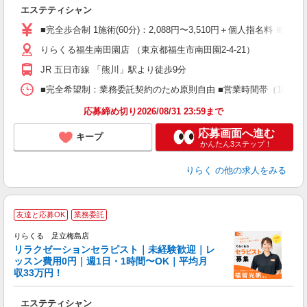
つ
エステティシャン
入
た
■完全歩合制 1施術(60分)：2,088円〜3,510円＋個人指名料 ※
主
りらくる福生南田園店 （東京都福生市南田園2-4-21）
躍
額
JR 五日市線 「熊川」駅より徒歩9分
間
ス
■完全希望制：業務委託契約のため原則自由 ■営業時間帯（10:00
K.
応募締め切り2026/08/31 23:59まで
応募画面へ進む
キープ
かんたん3ステップ！
りらく
の他の求人をみる
友達と応募OK
業務委託
りらくる 足立梅島店
学
リラクゼーションセラピスト｜未経験歓迎｜レ
ッスン費用0円｜週1日・1時間〜OK｜平均月
収33万円！
目
エステティシャン
入