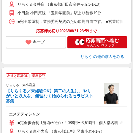
りらくる金井店 （東京都町田市金井ヶ丘3-1-10）
躍
額
小田急 小田原線 「玉川学園前」駅より徒歩19分
間
ス
■完全希望制：業務委託契約のため原則自由です。 ■営業時間帯（9
K.
応募締め切り2026/08/31 23:59まで
応募画面へ進む
キープ
かんたん3ステップ！
りらく
の他の求人をみる
友達と応募OK
業務委託
りらくる 東小岩店
【りらくる／未経験OK】第二の人生に、やり
がいと収入を。無理なく始められるセラピスト
募集
つ
エステティシャン
入
た
■完全歩合制 1施術(60分)：2,088円〜3,510円＋個人指名料 ※
主
りらくる東小岩店 （東京都江戸川区東小岩4-1-7）
躍