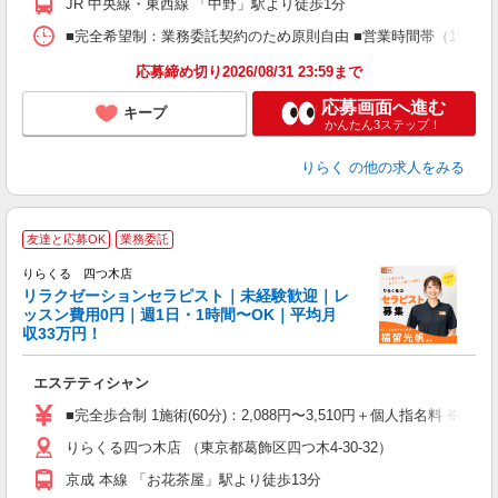
JR 中央線・東西線 「中野」駅より徒歩1分
間
ス
■完全希望制：業務委託契約のため原則自由 ■営業時間帯（10:00
K.
応募締め切り2026/08/31 23:59まで
応募画面へ進む
キープ
かんたん3ステップ！
りらく
の他の求人をみる
友達と応募OK
業務委託
りらくる 四つ木店
学
リラクゼーションセラピスト｜未経験歓迎｜レ
ッスン費用0円｜週1日・1時間〜OK｜平均月
収33万円！
目
エステティシャン
入
た
■完全歩合制 1施術(60分)：2,088円〜3,510円＋個人指名料 ※
主
りらくる四つ木店 （東京都葛飾区四つ木4-30-32）
躍
額
京成 本線 「お花茶屋」駅より徒歩13分
間