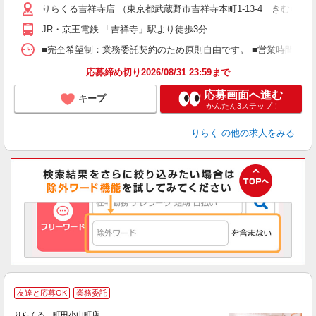
りらくる吉祥寺店 （東京都武蔵野市吉祥寺本町1-13-4 きむらやビル
躍
額
JR・京王電鉄 「吉祥寺」駅より徒歩3分
間
ス
■完全希望制：業務委託契約のため原則自由です。 ■営業時間帯（9
K.
応募締め切り2026/08/31 23:59まで
応募画面へ進む
キープ
かんたん3ステップ！
りらく
の他の求人をみる
◆
友達と応募OK
業務委託
円
りらくる 町田小山町店