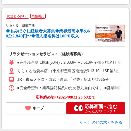
◆
友達と応募OK
業務委託
円
りらくる 池袋本店
◆もみほぐし経験者大募集◆業界最高水準の6
0分2,840円〜◆個人指名料は100％収入
に
間
リラクゼーションセラピスト（経験者募集）
入
た
■完全歩合制 1施術(60分)：2,088円〜3,510円＋個人指名料 
主
りらくる池袋本店 （東京都豊島区南池袋3-13-10 ISP第3ビル5F
躍
額
JR・東京メトロ・西武・東武 「池袋」駅より徒歩5分
間
ス
■完全希望制：業務委託契約のため原則自由です。 ■営業時間帯（9
K.
応募締め切り2026/08/31 23:59まで
応募画面へ進む
キープ
かんたん3ステップ！
りらく
の他の求人をみる