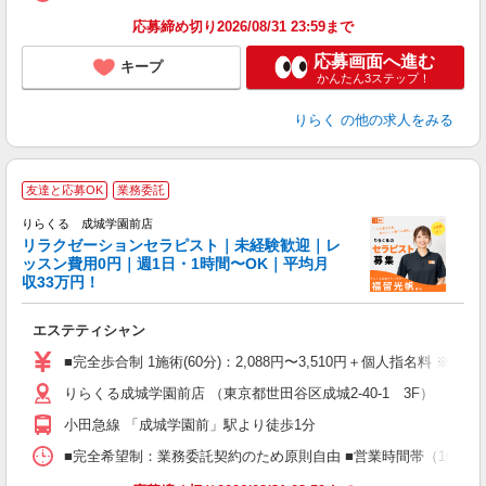
K.
応募締め切り2026/08/31 23:59まで
応募画面へ進む
キープ
かんたん3ステップ！
りらく
の他の求人をみる
友達と応募OK
業務委託
りらくる 成城学園前店
学
リラクゼーションセラピスト｜未経験歓迎｜レ
ッスン費用0円｜週1日・1時間〜OK｜平均月
収33万円！
目
エステティシャン
入
た
■完全歩合制 1施術(60分)：2,088円〜3,510円＋個人指名料 ※
主
りらくる成城学園前店 （東京都世田谷区成城2-40-1 3F）
躍
額
小田急線 「成城学園前」駅より徒歩1分
間
ス
■完全希望制：業務委託契約のため原則自由 ■営業時間帯（10:00
K.