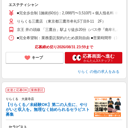
目
エステティシャン
入
た
■完全歩合制 1施術(60分)：2,088円〜3,510円＋個人指名料 ※
主
りらくる三鷹店 （東京都三鷹市牟礼5丁目8-11 2F）
躍
額
京王 井の頭線 「三鷹台」駅より徒歩20分（バス停『南牟礼』より
間
ス
■完全希望制：業務委託契約のため原則自由 ■営業時間帯（10:00
K.
応募締め切り2026/08/31 23:59まで
応募画面へ進む
キープ
かんたん3ステップ！
りらく
の他の求人をみる
友達と応募OK
業務委託
りらくる 大楽寺店
【りらくる／未経験OK】第二の人生に、やり
がいと収入を。無理なく始められるセラピスト
募集
つ
セラピスト