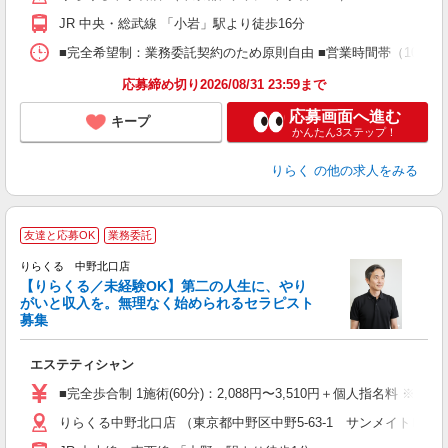
額
JR 中央・総武線 「小岩」駅より徒歩16分
間
ス
■完全希望制：業務委託契約のため原則自由 ■営業時間帯（10:00
K.
応募締め切り2026/08/31 23:59まで
応募画面へ進む
キープ
かんたん3ステップ！
りらく
の他の求人をみる
友達と応募OK
業務委託
りらくる 中野北口店
【りらくる／未経験OK】第二の人生に、やり
がいと収入を。無理なく始められるセラピスト
募集
つ
エステティシャン
入
た
■完全歩合制 1施術(60分)：2,088円〜3,510円＋個人指名料 ※
主
りらくる中野北口店 （東京都中野区中野5-63-1 サンメイトビル6
躍
額