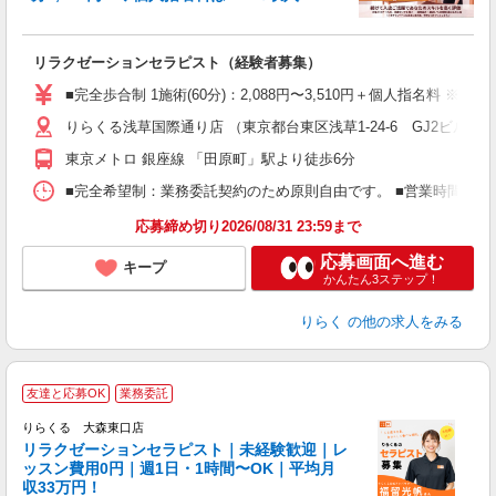
に
間
リラクゼーションセラピスト（経験者募集）
入
た
■完全歩合制 1施術(60分)：2,088円〜3,510円＋個人指名料 
主
りらくる浅草国際通り店 （東京都台東区浅草1-24-6 GJ2ビル2・
躍
額
東京メトロ 銀座線 「田原町」駅より徒歩6分
間
ス
■完全希望制：業務委託契約のため原則自由です。 ■営業時間帯（9
K.
応募締め切り2026/08/31 23:59まで
応募画面へ進む
キープ
かんたん3ステップ！
りらく
の他の求人をみる
友達と応募OK
業務委託
りらくる 大森東口店
学
リラクゼーションセラピスト｜未経験歓迎｜レ
ッスン費用0円｜週1日・1時間〜OK｜平均月
収33万円！