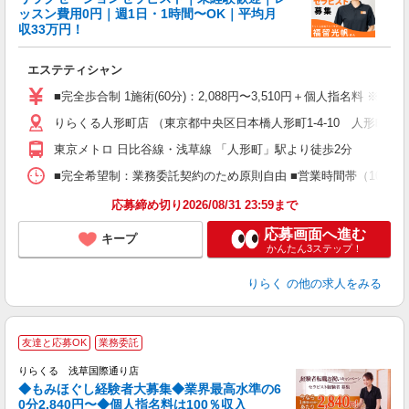
ッスン費用0円｜週1日・1時間〜OK｜平均月
収33万円！
目
エステティシャン
入
た
■完全歩合制 1施術(60分)：2,088円〜3,510円＋個人指名料 ※
主
りらくる人形町店 （東京都中央区日本橋人形町1-4-10 人形町セ
躍
額
東京メトロ 日比谷線・浅草線 「人形町」駅より徒歩2分
間
ス
■完全希望制：業務委託契約のため原則自由 ■営業時間帯（10:00
K.
応募締め切り2026/08/31 23:59まで
応募画面へ進む
キープ
かんたん3ステップ！
りらく
の他の求人をみる
◆
友達と応募OK
業務委託
円
りらくる 浅草国際通り店
◆もみほぐし経験者大募集◆業界最高水準の6
0分2,840円〜◆個人指名料は100％収入