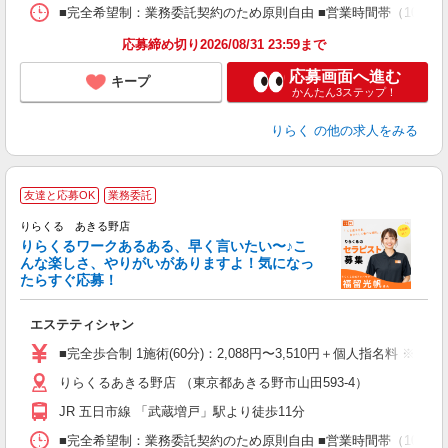
ス
■完全希望制：業務委託契約のため原則自由 ■営業時間帯（10:00
K.
応募締め切り2026/08/31 23:59まで
応募画面へ進む
キープ
かんたん3ステップ！
りらく
の他の求人をみる
友達と応募OK
業務委託
り
りらくる あきる野店
た
りらくるワークあるある、早く言いたい〜♪こ
んな楽しさ、やりがいがありますよ！気になっ
ー
たらすぐ応募！
る
エステティシャン
入
た
■完全歩合制 1施術(60分)：2,088円〜3,510円＋個人指名料 ※
主
りらくるあきる野店 （東京都あきる野市山田593-4）
躍
額
JR 五日市線 「武蔵増戸」駅より徒歩11分
間
ス
■完全希望制：業務委託契約のため原則自由 ■営業時間帯（10:00