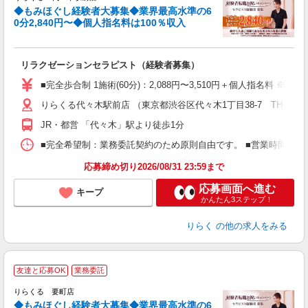
◆もみほぐし経験者大募集◆業界最高水準の6
0分2,840円〜◆個人指名料は100％収入
に
間
リラクゼーションセラピスト（経験者募集）
入
た
■完全歩合制 1施術(60分)：2,088円〜3,510円＋個人指名料 
主
りらくる代々木駅前店 （東京都渋谷区代々木1丁目38-7 TH代々木
躍
額
JR・都営 「代々木」駅より徒歩1分
間
ス
■完全希望制：業務委託契約のため原則自由です。 ■営業時間帯（9
K.
応募締め切り2026/08/31 23:59まで
応募画面へ進む
キープ
かんたん3ステップ！
りらく
の他の求人をみる
◆
友達と応募OK
業務委託
円
りらくる 要町店
◆もみほぐし経験者大募集◆業界最高水準の6