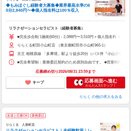
◆もみほぐし経験者大募集◆業界最高水準の6
0分2,840円〜◆個人指名料は100％収入
に
間
リラクゼーションセラピスト（経験者募集）
入
た
■完全歩合制 1施術(60分)：2,088円〜3,510円＋個人指名料 
主
りらくる町田小山町店 （東京都町田市小山町965-1）
躍
額
京王 相模原線 「多摩境」駅より徒歩20分（バス停『小山小学校前
間
ス
■完全希望制：業務委託契約のため原則自由です。 ■営業時間帯（9
K.
応募締め切り2026/08/31 23:59まで
応募画面へ進む
キープ
かんたん3ステップ！
りらく
の他の求人をみる
友達と応募OK
業務委託
りらくる 人形町店
学
リラクゼーションセラピスト｜未経験歓迎｜レ