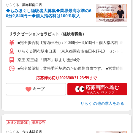
りらくる 調布駅南口店
◆もみほぐし経験者大募集◆業界最高水準の6
0分2,840円〜◆個人指名料は100％収入
に
間
リラクゼーションセラピスト（経験者募集）
入
た
■完全歩合制 1施術(60分)：2,088円〜3,510円＋個人指名料 
主
りらくる調布駅南口店 （東京都調布市布田4-17-10 セントラルレジ
躍
額
京王 京王線 「調布」駅より徒歩4分
間
ス
■完全希望制：業務委託契約のため原則自由です。 ■営業時間帯（9
K.
応募締め切り2026/08/31 23:59まで
応募画面へ進む
キープ
かんたん3ステップ！
りらく
の他の求人をみる
◆
友達と応募OK
業務委託
円
りらくる 代々木駅前店