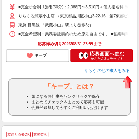
た
■完全歩合制 1施術(60分)：2,088円〜3,510円＋個人指名料 
主
りらくる武蔵小山店 （東京都品川区小山3-22-16 第7東都ビル1-2
躍
額
東急 目黒線 「武蔵小山」駅より徒歩3分
間
ス
■完全希望制：業務委託契約のため原則自由です。 ■営業時間帯（9
K.
応募締め切り2026/08/31 23:59まで
応募画面へ進む
キープ
かんたん3ステップ！
りらく
の他の求人をみる
「キープ」とは？
気になるお仕事をワンクリックで保存
まとめてチェック＆まとめて応募も可能
会員登録無しで今すぐご利用いただけます
◆
友達と応募OK
業務委託
円