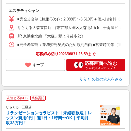
目
エステティシャン
入
た
■完全歩合制 1施術(60分)：2,088円〜3,510円＋個人指名料 ※
主
りらくる大森東口店 （東京都大田区大森北1-5-5 千両屋ビル4階
躍
額
JR 京浜東北線 「大森」駅より徒歩2分
間
ス
■完全希望制：業務委託契約のため原則自由 ■営業時間帯（10:00
K.
応募締め切り2026/08/31 23:59まで
応募画面へ進む
キープ
かんたん3ステップ！
りらく
の他の求人をみる
友達と応募OK
業務委託
りらくる 三鷹店
学
リラクゼーションセラピスト｜未経験歓迎｜レ
ッスン費用0円｜週1日・1時間〜OK｜平均月
収33万円！