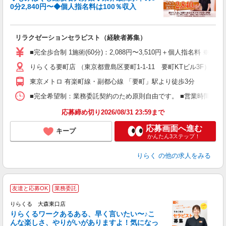
0分2,840円〜◆個人指名料は100％収入
に
間
リラクゼーションセラピスト（経験者募集）
入
た
■完全歩合制 1施術(60分)：2,088円〜3,510円＋個人指名料 
主
りらくる要町店 （東京都豊島区要町1-1-11 要町KTビル3F）
躍
額
東京メトロ 有楽町線・副都心線 「要町」駅より徒歩3分
間
ス
■完全希望制：業務委託契約のため原則自由です。 ■営業時間帯（9
K.
応募締め切り2026/08/31 23:59まで
応募画面へ進む
キープ
かんたん3ステップ！
りらく
の他の求人をみる
友達と応募OK
業務委託
り
りらくる 大森東口店
た
りらくるワークあるある、早く言いたい〜♪こ
んな楽しさ、やりがいがありますよ！気になっ