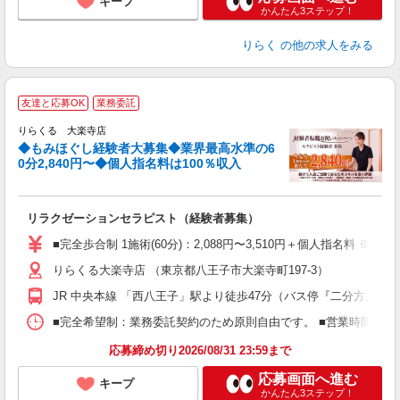
キープ
かんたん3ステップ！
りらく
の他の求人をみる
◆
友達と応募OK
業務委託
円
りらくる 大楽寺店
◆もみほぐし経験者大募集◆業界最高水準の6
0分2,840円〜◆個人指名料は100％収入
に
間
リラクゼーションセラピスト（経験者募集）
入
た
■完全歩合制 1施術(60分)：2,088円〜3,510円＋個人指名料 
主
りらくる大楽寺店 （東京都八王子市大楽寺町197-3）
躍
額
JR 中央本線 「西八王子」駅より徒歩47分（バス停『二分方入口
間
ス
■完全希望制：業務委託契約のため原則自由です。 ■営業時間帯（9
K.
応募締め切り2026/08/31 23:59まで
応募画面へ進む
キープ
かんたん3ステップ！