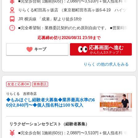
■完全歩合制 1施術(60分)：2,088円〜3,510円＋個人指名料 
主
りらくる町田高ヶ坂店 （東京都町田市高ヶ坂6-4-19 ハイツTAKE
躍
額
JR 横浜線 「成瀬」駅より徒歩18分
間
ス
■完全希望制：業務委託契約のため原則自由です。 ■営業時間帯（9
K.
応募締め切り2026/08/31 23:59まで
応募画面へ進む
キープ
かんたん3ステップ！
りらく
の他の求人をみる
◆
友達と応募OK
業務委託
円
りらくる 吉祥寺店
◆もみほぐし経験者大募集◆業界最高水準の6
0分2,840円〜◆個人指名料は100％収入
に
間
リラクゼーションセラピスト（経験者募集）
入
た
■完全歩合制 1施術(60分)：2,088円〜3,510円＋個人指名料 
主