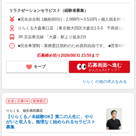
に
間
リラクゼーションセラピスト（経験者募集）
入
た
■完全歩合制 1施術(60分)：2,088円〜3,510円＋個人指名料 
主
りらくる大森東口店 （東京都大田区大森北1-5-5 千両屋ビル4階
躍
額
JR 京浜東北線 「大森」駅より徒歩2分
間
ス
■完全希望制：業務委託契約のため原則自由です。 ■営業時間帯（9
K.
応募締め切り2026/08/31 23:59まで
応募画面へ進む
キープ
かんたん3ステップ！
りらく
の他の求人をみる
友達と応募OK
業務委託
りらくる 福生南田園店
【りらくる／未経験OK】第二の人生に、やり
がいと収入を。無理なく始められるセラピスト
募集