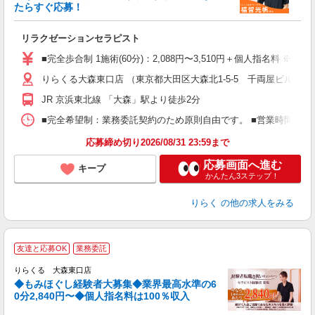
ー
たらすぐ応募！
る
リラクゼーションセラピスト
入
た
■完全歩合制 1施術(60分)：2,088円〜3,510円＋個人指名料 ※
主
りらくる大森東口店 （東京都大田区大森北1-5-5 千両屋ビル4階
躍
額
JR 京浜東北線 「大森」駅より徒歩2分
間
ス
■完全希望制：業務委託契約のため原則自由です。 ■営業時間帯（9
K.
応募締め切り2026/08/31 23:59まで
応募画面へ進む
キープ
かんたん3ステップ！
りらく
の他の求人をみる
◆
友達と応募OK
業務委託
円
りらくる 大森東口店
◆もみほぐし経験者大募集◆業界最高水準の6
0分2,840円〜◆個人指名料は100％収入