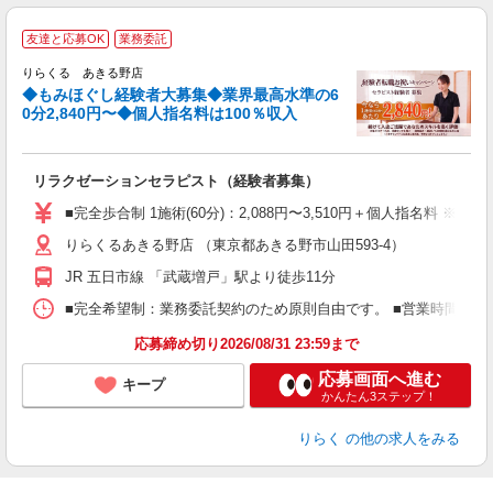
◆
友達と応募OK
業務委託
円
りらくる あきる野店
◆もみほぐし経験者大募集◆業界最高水準の6
0分2,840円〜◆個人指名料は100％収入
に
間
リラクゼーションセラピスト（経験者募集）
入
た
■完全歩合制 1施術(60分)：2,088円〜3,510円＋個人指名料 
主
りらくるあきる野店 （東京都あきる野市山田593-4）
躍
額
JR 五日市線 「武蔵増戸」駅より徒歩11分
間
ス
■完全希望制：業務委託契約のため原則自由です。 ■営業時間帯（9
K.
応募締め切り2026/08/31 23:59まで
応募画面へ進む
キープ
かんたん3ステップ！
りらく
の他の求人をみる