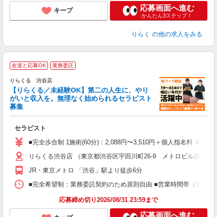
応募画面へ進む
キープ
かんたん3ステップ！
りらく
の他の求人をみる
友達と応募OK
業務委託
りらくる 渋谷店
【りらくる／未経験OK】第二の人生に、やり
がいと収入を。無理なく始められるセラピスト
募集
つ
セラピスト
入
た
■完全歩合制 1施術(60分)：2,088円〜3,510円＋個人指名料 ※
主
りらくる渋谷店 （東京都渋谷区宇田川町26-9 メトロビル2F）
躍
額
JR・東京メトロ 「渋谷」駅より徒歩6分
間
ス
■完全希望制：業務委託契約のため原則自由 ■営業時間帯（10:00
K.
応募締め切り2026/08/31 23:59まで
応募画面へ進む