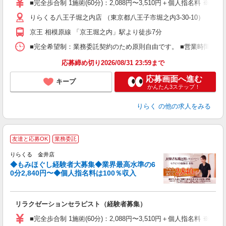
■完全歩合制 1施術(60分)：2,088円〜3,510円＋個人指名料 ※
主
りらくる八王子堀之内店 （東京都八王子市堀之内3-30-10）
躍
額
京王 相模原線 「京王堀之内」駅より徒歩7分
間
ス
■完全希望制：業務委託契約のため原則自由です。 ■営業時間帯（9
K.
応募締め切り2026/08/31 23:59まで
応募画面へ進む
キープ
かんたん3ステップ！
りらく
の他の求人をみる
◆
友達と応募OK
業務委託
円
りらくる 金井店
◆もみほぐし経験者大募集◆業界最高水準の6
0分2,840円〜◆個人指名料は100％収入
に
間
リラクゼーションセラピスト（経験者募集）
入
た
■完全歩合制 1施術(60分)：2,088円〜3,510円＋個人指名料 
主