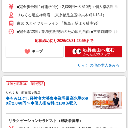
た
■完全歩合制 1施術(60分)：2,088円〜3,510円＋個人指名料 ※
主
りらくる足立梅島店 （東京都足立区中央本町1-15-1）
躍
額
東武 スカイツリーライン 「梅島」駅より徒歩9分
間
ス
■完全希望制：業務委託契約のため原則自由 ■営業時間帯（10:00
K.
応募締め切り2026/08/31 23:59まで
応募画面へ進む
キープ
かんたん3ステップ！
りらく
の他の求人をみる
◆
友達と応募OK
業務委託
円
りらくる 町田高ヶ坂店
◆もみほぐし経験者大募集◆業界最高水準の6
0分2,840円〜◆個人指名料は100％収入
に
間
リラクゼーションセラピスト（経験者募集）
入
た