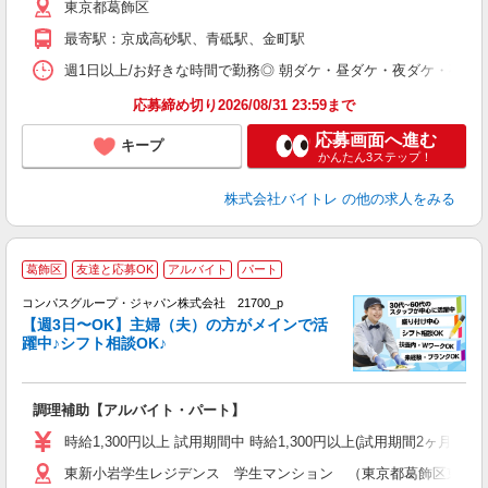
東京都葛飾区
短
K
最寄駅：京成高砂駅、青砥駅、金町駅
日
髪
週1日以上/お好きな時間で勤務◎ 朝ダケ・昼ダケ・夜ダケ・夜勤など、 ご自
応募締め切り2026/08/31 23:59まで
応募画面へ進む
キープ
かんたん3ステップ！
株式会社バイトレ
の他の求人をみる
葛飾区
友達と応募OK
アルバイト
パート
コンパスグループ・ジャパン株式会社 21700_p
く
【週3日〜OK】主婦（夫）の方がメインで活
躍中♪シフト相談OK♪
大
調理補助【アルバイト・パート】
入
歓
時給1,300円以上 試用期間中 時給1,300円以上(試用期間2ヶ月
～
東新小岩学生レジデンス 学生マンション （東京都葛飾区東新小岩
用