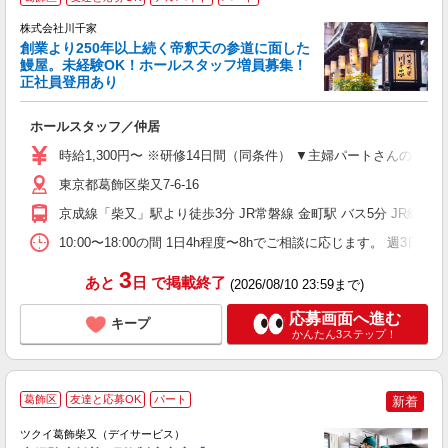
株式会社川千家
創業より250年以上続く帝釈天の参道に面した
鰻屋。未経験OK！ホールスタッフ増員募集！
正社員登用あり
子
ホールスタッフ／仲居
友
主
時給1,300円〜 ※研修14日間（同条件） ▼主婦パートさんの場合 月収6
躍
東京都葛飾区柴又7-6-16
務
る
京成線「柴又」駅より徒歩3分 JR常磐線 金町駅 バス5分 JR総武線 
カ
支
10:00〜18:00の間 1日4h程度〜8hでご相談に応じます。 
3
あと
日
で掲載終了
(2026/08/10 23:59まで)
応募画面へ進む
キープ
かんたん3ステップ！
葛飾区
友達と応募OK
パート
新着
ツクイ葛飾柴又（デイサービス）