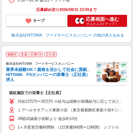
5:30〜14:30 週3日〜 シフト制
な
応募締め切り2026/08/31 23:59まで
応募画面へ進む
キープ
かんたん3ステップ！
株式会社HITOWA フードサービスカンパニー
の他の求人をみる
充
葛飾区
友達と応募OK
正社員
株式会社HITOWA フードサービスカンパニー
業界未経験OK！資格を活かして社会に貢献、
HITOWA FSカンパニーの栄養士（正社員）
ム
求人
朝
e
福祉施設での栄養士【正社員】
迎
月給23万円〜28万円 ※給与は経験や前職給与に応じて決定します。
ル
ミアヘルサオアシス東新小岩 （東京都葛飾区東新小岩4-11-10）
り
煙
JR総武線新小岩駅より 徒歩約13分
食
1ヶ月変形労働時間制 （1日実働5時間〜12時間） シフト例 月曜日:5:30〜14