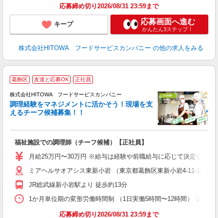
応募締め切り2026/08/31 23:59まで
応募画面へ進む
キープ
かんたん3ステップ！
株式会社HITOWA フードサービスカンパニー
の他の求人をみる
葛飾区
友達と応募OK
正社員
株式会社HITOWA フードサービスカンパニー
調理経験をマネジメントに活かそう！現場を支
えるチーフ候補募集！！
の
福祉施設での調理師（チーフ候補）【正社員】
朝
e
月給25万円〜30万円 ※給与は経験や前職給与に応じて決定します。
ミアヘルサオアシス東新小岩 （東京都葛飾区東新小岩4-11-10）
迎
ル
JR総武線新小岩駅より 徒歩約13分
り
煙
1か月単位期の変形労働時間制 （1日実働5時間〜12時間） シフト例 月曜日:5:
食
応募締め切り2026/08/31 23:59まで