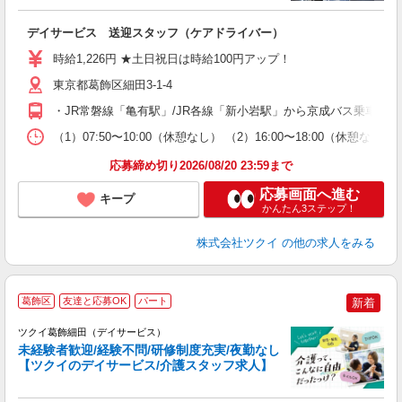
各
デイサービス 送迎スタッフ（ケアドライバー）
入
り
時給1,226円 ★土日祝日は時給100円アップ！
リ
ー
東京都葛飾区細田3-1-4
O
・JR常磐線「亀有駅」/JR各線「新小岩駅」から京成バス乗車、
な
（1）07:50〜10:00（休憩なし） （2）16:00〜18:00
髪
応募締め切り2026/08/20 23:59まで
応募画面へ進む
キープ
かんたん3ステップ！
株式会社ツクイ
の他の求人をみる
葛飾区
友達と応募OK
パート
新着
ツクイ葛飾細田（デイサービス）
未経験者歓迎/経験不問/研修制度充実/夜勤なし
【ツクイのデイサービス/介護スタッフ求人】