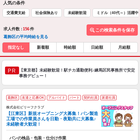
人気の条件
交通費支給
社会保険あり
未経験歓迎
ミドル（40代～）活躍中
求人件数 :
156
件
この検索条件を保存
葛飾区の平均時給を見る
指定なし
新着順
時給順
日給順
月給順
【東京都】未経験歓迎！駅チカ通勤便利♪練馬区民事務所で安定
PR
事務デビュー！
葛飾区
友達と応募OK
アルバイト
パート
契約社員
派遣社員
株式会社ビリーフクラブ
堂
【江東区】新規オープニング大募集！パン製造
働
工場での作業員さんを日勤・夜勤共に大募集♪
軽
未経験者大歓迎！
入
た
パンの検品・包装・仕分け作業
第