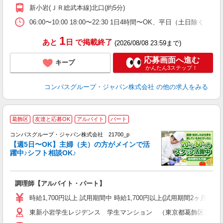
務
新小岩(ＪＲ総武本線)北口(約5分)
ワ
06:00〜10:00 18:00〜22:30 1日4時間〜OK、平日（土日除
1
あと
日
で掲載終了
(2026/08/08 23:59まで)
応募画面へ進む
キープ
かんたん3ステップ！
コンパスグループ・ジャパン株式会社
の他の求人をみる
葛飾区
友達と応募OK
アルバイト
パート
コンパスグループ・ジャパン株式会社 21700_p
く
【週5日〜OK】主婦（夫）の方がメインで活
躍中♪シフト相談OK♪
大
調理師【アルバイト・パート】
入
歓
時給1,700円以上 試用期間中 時給1,700円以上(試用期間2ヶ月
～
東新小岩学生レジデンス 学生マンション （東京都葛飾区東新小岩
用
社