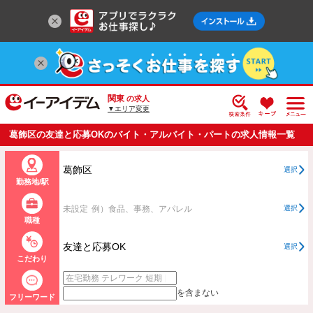
関東
の求人
▼エリア変更
葛飾区の友達と応募OKのバイト・アルバイト・パートの求人情報一覧
葛飾区
選択
勤務地/駅
未設定
例）食品、事務、アパレル
選択
職種
友達と応募OK
選択
こだわり
を含まない
フリーワード