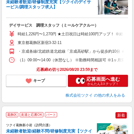
未経験者歓迎/研修制度充実【ツクイのデイサ
ービス/調理スタッフ求人】
各
デイサービス 調理スタッフ（ミールケアクルー）
入
り
時給1,226円〜1,270円 ★土日祝日は時給100円アップ！ ※給
リ
ー
東京都葛飾区新宿3-32-11
O
・京成各線/北総鉄道北総線「京成高砂駅」から徒歩約10分 ★車
な
（1）09:00〜14:00（休憩なし） ※勤務時間相談可 ※1ヶ月
髪
応募締め切り2026/08/20 23:59まで
応募画面へ進む
キープ
かんたん3ステップ！
株式会社ツクイ
の他の求人をみる
葛飾区
友達と応募OK
パート
新着
ツクイ葛飾新小岩（訪問介護）
未経験者歓迎/経験不問/研修制度充実【ツクイ