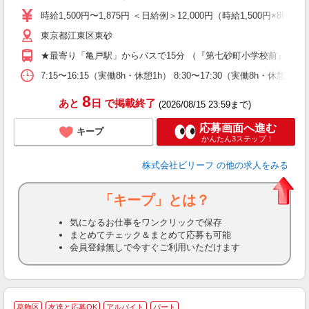
ブ
時給1,500円〜1,875円 ＜日給例＞12,000円（時給1,500円×8H）
収
東京都江東区東砂
型
め
★最寄り「亀戸駅」からバスで15分 （『第七砂町小学校前』より
7:15〜16:15（実働8h・休憩1h） 8:30〜17:30（実働8h・休憩
8
あと
日
で掲載終了
(2026/08/15 23:59まで)
応募画面へ進む
キープ
かんたん3ステップ！
株式会社ビリーフ
の他の求人をみる
「キープ」とは？
気になるお仕事をワンクリックで保存
まとめてチェック＆まとめて応募も可能
会員登録無しで今すぐご利用いただけます
葛飾区
友達と応募OK
アルバイト
パート