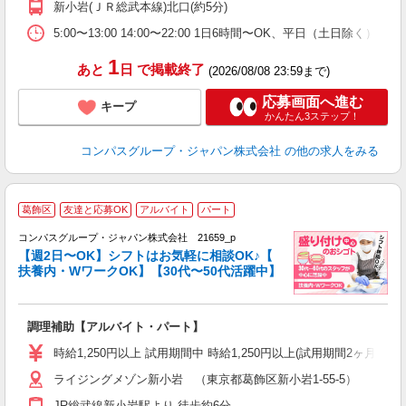
新小岩(ＪＲ総武本線)北口(約5分)
O
5:00〜13:00 14:00〜22:00 1日6時間〜OK、平日（土日除く
1
あと
日
で掲載終了
(2026/08/08 23:59まで)
応募画面へ進む
キープ
かんたん3ステップ！
コンパスグループ・ジャパン株式会社
の他の求人をみる
葛飾区
友達と応募OK
アルバイト
パート
コンパスグループ・ジャパン株式会社 21659_p
く
【週2日〜OK】シフトはお気軽に相談OK♪【
扶養内・WワークOK】【30代〜50代活躍中】
大
調理補助【アルバイト・パート】
入
歓
時給1,250円以上 試用期間中 時給1,250円以上(試用期間2ヶ月
～
ライジングメゾン新小岩 （東京都葛飾区新小岩1-55-5）
用
務
JR総武線新小岩駅より 徒歩約6分