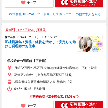
応募画面へ進む
キープ
かんたん3ステップ！
株式会社HITOWA フードサービスカンパニー
の他の求人をみる
葛飾区
友達と応募OK
正社員
務
株式会社HITOWA フードサービスカンパニー
正社員募集！資格・経験を活かして安定して働
ける調理師のお仕事
食
の
学校給食の調理師【正社員】
土
O
月給22万円〜25万円 ※給与は経験や前職給与に応じて決定します。
新
葛飾区内学校 （東京都葛飾区堀切7-31-5）
不
中
JR常磐線各駅停車綾瀬駅より 徒歩約10分
フ
6:45〜15:45 1日8時間
実
応募締め切り2026/08/31 23:59まで
応募画面へ進む
キープ