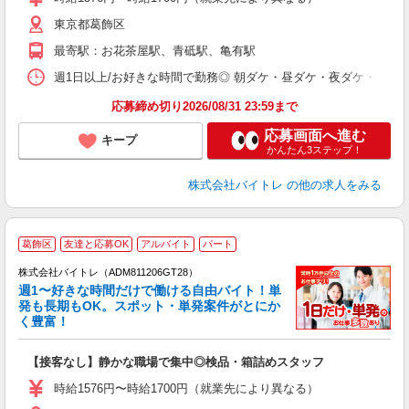
（
東京都葛飾区
短
K
最寄駅：お花茶屋駅、青砥駅、亀有駅
日
髪
週1日以上/お好きな時間で勤務◎ 朝ダケ・昼ダケ・夜ダケ・夜勤など、 ご自
応募締め切り2026/08/31 23:59まで
応募画面へ進む
キープ
かんたん3ステップ！
株式会社バイトレ
の他の求人をみる
葛飾区
友達と応募OK
アルバイト
パート
株式会社バイトレ（ADM811206GT28）
週1〜好きな時間だけで働ける自由バイト！単
発も長期もOK。スポット・単発案件がとにか
も
く豊富！
気
【接客なし】静かな職場で集中◎検品・箱詰めスタッフ
即
活
時給1576円〜時給1700円（就業先により異なる）
（