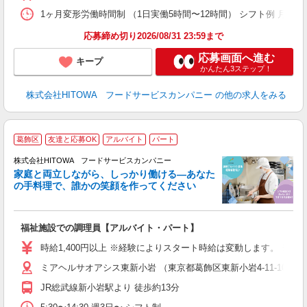
煙
1ヶ月変形労働時間制 （1日実働5時間〜12時間） シフト例 月曜日:5:30〜14
食
応募締め切り2026/08/31 23:59まで
応募画面へ進む
キープ
かんたん3ステップ！
株式会社HITOWA フードサービスカンパニー
の他の求人をみる
葛飾区
友達と応募OK
アルバイト
パート
ー
株式会社HITOWA フードサービスカンパニー
家庭と両立しながら、しっかり働ける―あなた
の手料理で、誰かの笑顔を作ってください
て
福祉施設での調理員【アルバイト・パート】
朝
相
時給1,400円以上 ※経験によりスタート時給は変動します。 ※
験
ミアヘルサオアシス東新小岩 （東京都葛飾区東新小岩4-11-10）
主
躍
JR総武線新小岩駅より 徒歩約13分
由