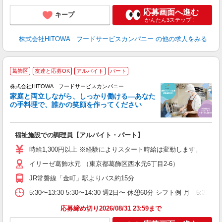
応募画面へ進む
キープ
かんたん3ステップ！
株式会社HITOWA フードサービスカンパニー
の他の求人をみる
葛飾区
友達と応募OK
アルバイト
パート
ー
株式会社HITOWA フードサービスカンパニー
家庭と両立しながら、しっかり働ける―あなた
の手料理で、誰かの笑顔を作ってください
て
福祉施設での調理員【アルバイト・パート】
朝
面
時給1,300円以上 ※経験によりスタート時給は変動します。 ※
イリーゼ葛飾水元 （東京都葛飾区西水元6丁目2‐6）
フ
ダ
JR常磐線「金町」駅よりバス約15分
分
5:30〜13:30 5:30〜14:30 週2日〜 休憩60分 シフト例 
補
応募締め切り2026/08/31 23:59まで