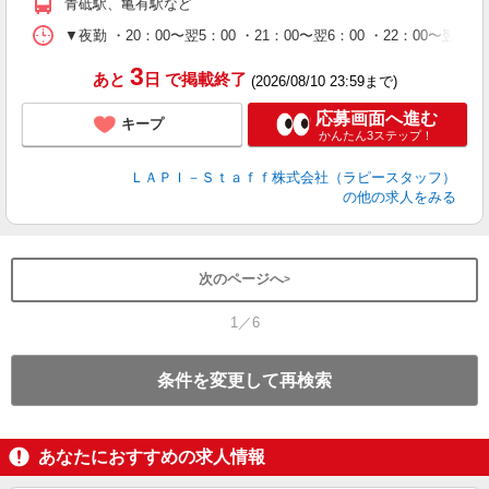
青砥駅、亀有駅など
休
シ
▼夜勤 ・20：00〜翌5：00 ・21：00〜翌6：00 ・22
深
3
あと
日
で掲載終了
(2026/08/10 23:59まで)
応募画面へ進む
キープ
かんたん3ステップ！
ＬＡＰＩ－Ｓｔａｆｆ株式会社（ラピースタッフ）
の他の求人をみる
次のページへ
1／6
条件を変更して再検索
あなたにおすすめの求人情報