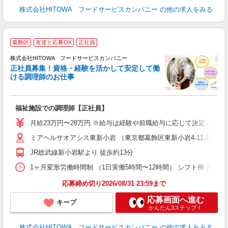
株式会社HITOWA フードサービスカンパニー
の他の求人をみる
葛飾区
友達と応募OK
正社員
務
株式会社HITOWA フードサービスカンパニー
正社員募集！資格・経験を活かして安定して働
ける調理師のお仕事
食
の
福祉施設での調理師【正社員】
朝
e
月給23万円〜28万円 ※給与は経験や前職給与に応じて決定します。
ミアヘルサオアシス東新小岩 （東京都葛飾区東新小岩4-11-10）
迎
ル
JR総武線新小岩駅より 徒歩約13分
り
煙
1ヶ月変形労働時間制 （1日実働5時間〜12時間） シフト例 月曜日:5:30〜14
食
応募締め切り2026/08/31 23:59まで
応募画面へ進む
キープ
かんたん3ステップ！
株式会社HITOWA フードサービスカンパニー
の他の求人をみる