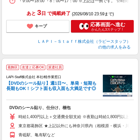
・9:00〜18:00 ・8：00〜17：00 ※上記は一例です。
3
あと
日
で掲載終了
(2026/08/10 23:59まで)
応募画面へ進む
キープ
かんたん3ステップ！
ＬＡＰＩ－Ｓｔａｆｆ株式会社（ラピースタッフ）
の他の求人をみる
＼
葛飾区
友達と応募OK
派遣社員
LAPI-Staff株式会社 本社/軽作業窓口
【DVDのシール貼り】週1日〜、単発・短期も
長期もOK！シフト面も収入面も大満足です◎
働
DVDのシール貼り、仕分け、梱包
入
量
時給1,400円以上＋交通費全額支給 ※夜勤は時給1,800円以上（深夜手
迎
東京都葛飾区 ★上記以外にも神奈川県内（相模原・横浜・川崎な
給
期
青砥駅、亀有駅など
休