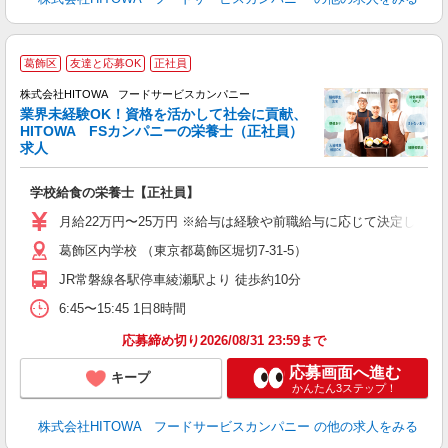
人
葛飾区
友達と応募OK
正社員
株式会社HITOWA フードサービスカンパニー
業界未経験OK！資格を活かして社会に貢献、
HITOWA FSカンパニーの栄養士（正社員）
0
求人
土
O
学校給食の栄養士【正社員】
新
不
月給22万円〜25万円 ※給与は経験や前職給与に応じて決定します。
中
葛飾区内学校 （東京都葛飾区堀切7-31-5）
フ
JR常磐線各駅停車綾瀬駅より 徒歩約10分
実
6:45〜15:45 1日8時間
応募締め切り2026/08/31 23:59まで
応募画面へ進む
キープ
かんたん3ステップ！
株式会社HITOWA フードサービスカンパニー
の他の求人をみる