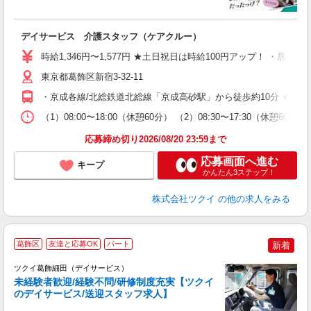
各
デイサービス 介護スタッフ（ケアクルー）
入
り
時給1,346円〜1,577円 ★土日祝日は時給100円アップ！ ・居
リ
ー
東京都葛飾区新宿3-32-11
O
・京成各線/北総鉄道北総線「京成高砂駅」から徒歩約10分 ★車
な
（1）08:00〜18:00（休憩60分） （2）08:30〜17:30（
髪
応募締め切り2026/08/20 23:59まで
応募画面へ進む
キープ
かんたん3ステップ！
株式会社ツクイ
の他の求人をみる
葛飾区
友達と応募OK
パート
新着
ツクイ葛飾細田（デイサービス）
未経験者歓迎/経験不問/研修制度充実【ツクイ
のデイサービス/送迎スタッフ求人】