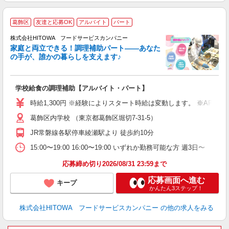
葛飾区
友達と応募OK
アルバイト
パート
調
株式会社HITOWA フードサービスカンパニー
家庭と両立できる！調理補助パート――あなた
の手が、誰かの暮らしを支えます♪
し
ン
学校給食の調理補助【アルバイト・パート】
土
友
時給1,300円 ※経験によりスタート時給は変動します。 ※AP
資
葛飾区内学校 （東京都葛飾区堀切7-31-5）
ー
代
JR常磐線各駅停車綾瀬駅より 徒歩約10分
費
15:00〜19:00 16:00〜19:00 いずれか勤務可能な方 週3日〜
休
応募締め切り2026/08/31 23:59まで
応募画面へ進む
キープ
かんたん3ステップ！
株式会社HITOWA フードサービスカンパニー
の他の求人をみる