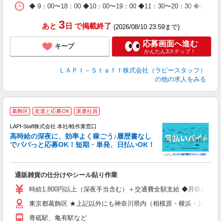
日
◆ 9：00〜18：00 ◆10：00〜19：00 ◆11：30〜2
タ
3
あと
日
で掲載終了
(2026/08/10 23:59まで)
応募画面へ進む
キープ
かんたん3ステップ！
ＬＡＰＩ－Ｓｔａｆｆ株式会社（ラピースタッフ）
の他の求人をみる
葛飾区
友達と応募OK
派遣社員
LAPI-Staff株式会社 本社/軽作業窓口
し
高時給の深夜に、効率よく稼ごう♪履歴書なし
でパパっと応募OK！短期・単発、日払いOK！
業
通販雑貨の仕分けやシール貼り作業
入
量
時給1,800円以上（深夜手当含む）＋交通費全額支給 ◆月収例 316,8
迎
東京都葛飾区 ★上記以外にも神奈川県内（相模原・横浜・川崎な
給
期
青砥駅、亀有駅など