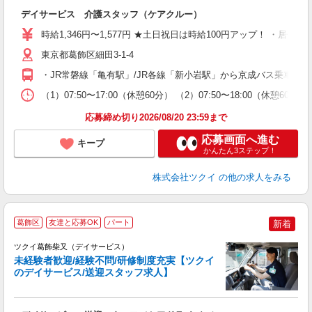
各
デイサービス 介護スタッフ（ケアクルー）
入
り
時給1,346円〜1,577円 ★土日祝日は時給100円アップ！ ・居
リ
ー
東京都葛飾区細田3-1-4
O
・JR常磐線「亀有駅」/JR各線「新小岩駅」から京成バス乗車、
な
（1）07:50〜17:00（休憩60分） （2）07:50〜18:00（
髪
応募締め切り2026/08/20 23:59まで
応募画面へ進む
キープ
かんたん3ステップ！
株式会社ツクイ
の他の求人をみる
葛飾区
友達と応募OK
パート
新着
ツクイ葛飾柴又（デイサービス）
未経験者歓迎/経験不問/研修制度充実【ツクイ
のデイサービス/送迎スタッフ求人】
各