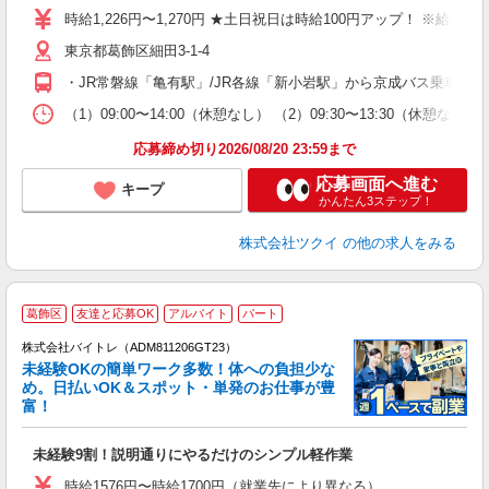
り
時給1,226円〜1,270円 ★土日祝日は時給100円アップ！ ※給
リ
ー
東京都葛飾区細田3-1-4
O
・JR常磐線「亀有駅」/JR各線「新小岩駅」から京成バス乗車、
な
（1）09:00〜14:00（休憩なし） （2）09:30〜13:30（
髪
応募締め切り2026/08/20 23:59まで
応募画面へ進む
キープ
かんたん3ステップ！
株式会社ツクイ
の他の求人をみる
葛飾区
友達と応募OK
アルバイト
パート
株式会社バイトレ（ADM811206GT23）
未経験OKの簡単ワーク多数！体への負担少な
め。日払いOK＆スポット・単発のお仕事が豊
富！
ス
ロ
未経験9割！説明通りにやるだけのシンプル軽作業
即
活
時給1576円〜時給1700円（就業先により異なる）