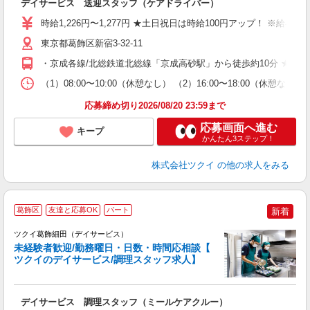
デイサービス 送迎スタッフ（ケアドライバー）
入
り
時給1,226円〜1,277円 ★土日祝日は時給100円アップ！ ※給
リ
ー
東京都葛飾区新宿3-32-11
O
・京成各線/北総鉄道北総線「京成高砂駅」から徒歩約10分 ★車
な
（1）08:00〜10:00（休憩なし） （2）16:00〜18:00
髪
応募締め切り2026/08/20 23:59まで
応募画面へ進む
キープ
かんたん3ステップ！
株式会社ツクイ
の他の求人をみる
葛飾区
友達と応募OK
パート
新着
ツクイ葛飾細田（デイサービス）
未経験者歓迎/勤務曜日・日数・時間応相談【
ツクイのデイサービス/調理スタッフ求人】
各
デイサービス 調理スタッフ（ミールケアクルー）
入