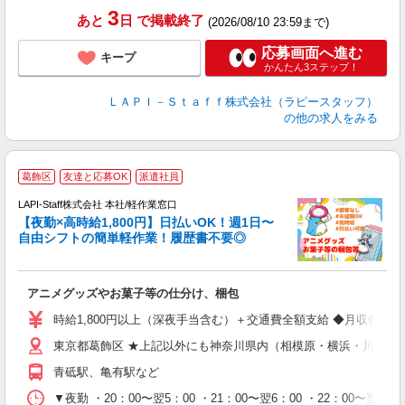
3
あと
日
で掲載終了
(2026/08/10 23:59まで)
応募画面へ進む
キープ
かんたん3ステップ！
ＬＡＰＩ－Ｓｔａｆｆ株式会社（ラピースタッフ）
の他の求人をみる
葛飾区
友達と応募OK
派遣社員
時
LAPI-Staff株式会社 本社/軽作業窓口
【夜勤×高時給1,800円】日払いOK！週1日〜
自由シフトの簡単軽作業！履歴書不要◎
く
アニメグッズやお菓子等の仕分け、梱包
入
量
時給1,800円以上（深夜手当含む）＋交通費全額支給 ◆月収例 316,8
迎
東京都葛飾区 ★上記以外にも神奈川県内（相模原・横浜・川崎な
給
期
青砥駅、亀有駅など
休
シ
▼夜勤 ・20：00〜翌5：00 ・21：00〜翌6：00 ・22