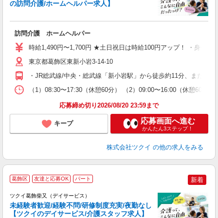
の訪問介護/ホームヘルパー求人】
各
訪問介護 ホームヘルパー
入
り
時給1,490円〜1,700円 ★土日祝日は時給100円アップ！ ・身体
リ
ー
東京都葛飾区東新小岩3-14-10
O
・JR総武線/中央・総武線「新小岩駅」から徒歩約11分、または
な
（1）08:30〜17:30（休憩60分） （2）09:00〜16:00（休憩
髪
応募締め切り2026/08/20 23:59まで
応募画面へ進む
キープ
かんたん3ステップ！
株式会社ツクイ
の他の求人をみる
葛飾区
友達と応募OK
パート
新着
ツクイ葛飾柴又（デイサービス）
未経験者歓迎/経験不問/研修制度充実/夜勤なし
【ツクイのデイサービス/介護スタッフ求人】