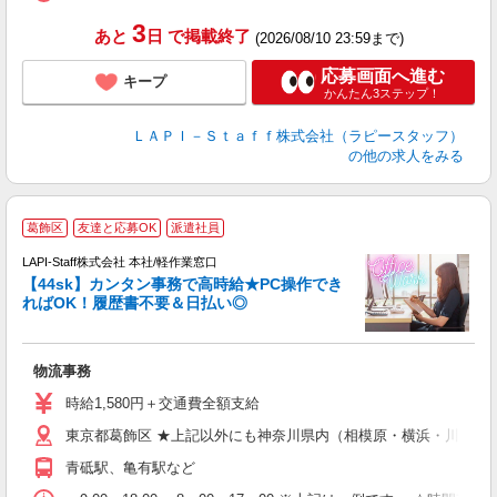
深
3
あと
日
で掲載終了
(2026/08/10 23:59まで)
応募画面へ進む
キープ
かんたん3ステップ！
ＬＡＰＩ－Ｓｔａｆｆ株式会社（ラピースタッフ）
の他の求人をみる
葛飾区
友達と応募OK
派遣社員
LAPI-Staff株式会社 本社/軽作業窓口
【44sk】カンタン事務で高時給★PC操作でき
ればOK！履歴書不要＆日払い◎
♪
入
物流事務
量
迎
時給1,580円＋交通費全額支給
給
東京都葛飾区 ★上記以外にも神奈川県内（相模原・横浜・川崎な
期
休
青砥駅、亀有駅など
日
タ