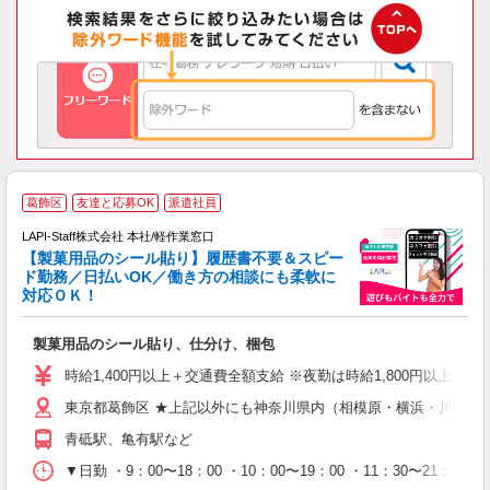
葛飾区
友達と応募OK
派遣社員
LAPI-Staff株式会社 本社/軽作業窓口
【製菓用品のシール貼り】履歴書不要＆スピー
ド勤務／日払いOK／働き方の相談にも柔軟に
対応ＯＫ！
入
製菓用品のシール貼り、仕分け、梱包
量
迎
時給1,400円以上＋交通費全額支給 ※夜勤は時給1,800円以上（深夜手
給
東京都葛飾区 ★上記以外にも神奈川県内（相模原・横浜・川崎な
期
休
青砥駅、亀有駅など
日
タ
▼日勤 ・9：00〜18：00 ・10：00〜19：00 ・11：3