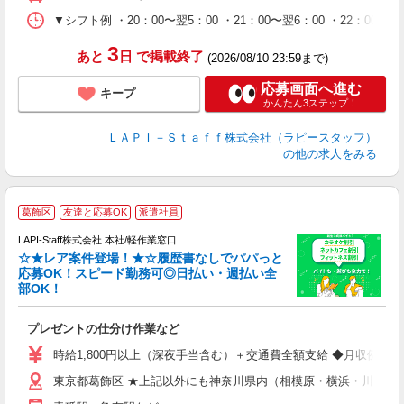
休
シ
▼シフト例 ・20：00〜翌5：00 ・21：00〜翌6：00 ・
深
3
あと
日
で掲載終了
(2026/08/10 23:59まで)
応募画面へ進む
キープ
かんたん3ステップ！
ＬＡＰＩ－Ｓｔａｆｆ株式会社（ラピースタッフ）
の他の求人をみる
葛飾区
友達と応募OK
派遣社員
LAPI-Staff株式会社 本社/軽作業窓口
☆★レア案件登場！★☆履歴書なしでパパっと
応募OK！スピード勤務可◎日払い・週払い全
部OK！
ト
プレゼントの仕分け作業など
入
量
時給1,800円以上（深夜手当含む）＋交通費全額支給 ◆月収例 316,8
迎
東京都葛飾区 ★上記以外にも神奈川県内（相模原・横浜・川崎な
給
期