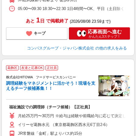
ま
05:00〜09:30 18:30〜22:30 1日4時間〜OK、平日（土日除
1
あと
日
で掲載終了
(2026/08/08 23:59まで)
応募画面へ進む
キープ
かんたん3ステップ！
コンパスグループ・ジャパン株式会社
の他の求人をみる
葛飾区
友達と応募OK
正社員
株式会社HITOWA フードサービスカンパニー
調理経験をマネジメントに活かそう！現場を支
えるチーフ候補募集！！
の
福祉施設での調理師（チーフ候補）【正社員】
朝
e
月給25万円〜30万円 ※給与は経験や前職給与に応じて決定します。
イリーゼ葛飾水元 （東京都葛飾区西水元6丁目2‐6）
迎
ル
JR常磐線「金町」駅よりバス約15分
り