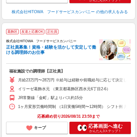
かんたん3ステップ！
株式会社HITOWA フードサービスカンパニー
の他の求人をみる
葛飾区
友達と応募OK
正社員
務
株式会社HITOWA フードサービスカンパニー
正社員募集！資格・経験を活かして安定して働
ける調理師のお仕事
食
の
福祉施設での調理師【正社員】
朝
e
月給23万円〜28万円 ※給与は経験や前職給与に応じて決定します。
イリーゼ葛飾水元 （東京都葛飾区西水元6丁目2‐6）
迎
ル
JR常磐線「金町」駅よりバス約15分
り
煙
1ヶ月変形労働時間制 （1日実働5時間〜12時間） シフト例 月曜日:5:30〜14
食
応募締め切り2026/08/31 23:59まで
応募画面へ進む
キープ
かんたん3ステップ！