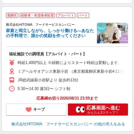
葛飾区
経験者・有資格者歓迎
アルバイト
パート
ー
株式会社HITOWA フードサービスカンパニー
家庭と両立しながら、しっかり働ける―あなた
の手料理で、誰かの笑顔を作ってください
て
福祉施設での調理員【アルバイト・パート】
朝
相
時給1,400円以上 ※経験によりスタート時給は変動します。 ※
験
ミアヘルサオアシス東新小岩 （東京都葛飾区東新小岩4-11-10）
主
躍
JR総武線新小岩駅より 徒歩約13分
由
5:30〜14:30 週3日〜 シフト制
な
応募締め切り2026/08/31 23:59まで
応募画面へ進む
キープ
かんたん3ステップ！
株式会社HITOWA フードサービスカンパニー
の他の求人をみる