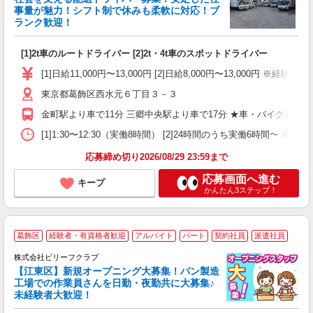
事量が魅力！シフト制で休みも柔軟に対応！ブ
ランク歓迎！
運
[1]2t車のルートドライバー [2]2t・4t車のスポットドライバー
入
主
[1]日給11,000円〜13,000円 [2]日給8,000円〜13,000
躍
東京都葛飾区西水元６丁目３－３
務
与
金町駅より車で11分 三郷中央駅より車で17分 ★車・バイク通勤可
[1]1:30〜12:30（実働8時間） [2]24時間のうち実働6時間〜 
応募締め切り2026/08/29 23:59まで
応募画面へ進む
キープ
かんたん3ステップ！
葛飾区
経験者・有資格者歓迎
アルバイト
パート
契約社員
派遣社員
株式会社ビリーフクラブ
堂
【江東区】新規オープニング大募集！パン製造
働
工場での作業員さんを日勤・夜勤共に大募集♪
軽
未経験者大歓迎！
入