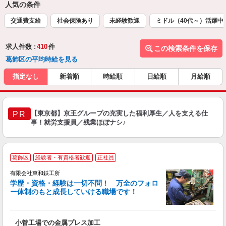
人気の条件
交通費支給
社会保険あり
未経験歓迎
ミドル（40代～）活躍中
求人件数 :
410
件
この検索条件を保存
葛飾区の平均時給を見る
指定なし
新着順
時給順
日給順
月給順
【東京都】京王グループの充実した福利厚生／人を支える仕
PR
事！就労支援員／残業ほぼナシ♪
葛飾区
経験者・有資格者歓迎
正社員
有限会社東和鉄工所
学歴・資格・経験は一切不問！ 万全のフォロ
ー体制のもと成長していける職場です！
っ
が
小菅工場での金属プレス加工
入