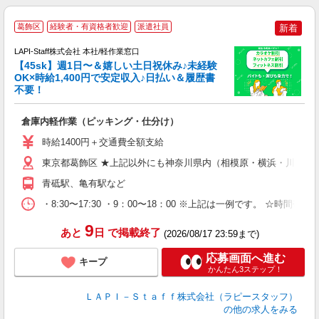
葛飾区
経験者・有資格者歓迎
派遣社員
新着
LAPI-Staff株式会社 本社/軽作業窓口
【45sk】週1日〜＆嬉しい土日祝休み♪未経験
OK×時給1,400円で安定収入♪日払い＆履歴書
不要！
す
倉庫内軽作業（ピッキング・仕分け）
入
者
時給1400円＋交通費全額支給
問
以
東京都葛飾区 ★上記以外にも神奈川県内（相模原・横浜・川崎な
～
青砥駅、亀有駅など
内
・8:30〜17:30 ・9：00〜18：00 ※上記は一例です。
9
あと
日
で掲載終了
(2026/08/17 23:59まで)
応募画面へ進む
キープ
かんたん3ステップ！
ＬＡＰＩ－Ｓｔａｆｆ株式会社（ラピースタッフ）
の他の求人をみる