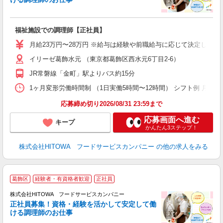
食
の
福祉施設での調理師【正社員】
朝
e
月給23万円〜28万円 ※給与は経験や前職給与に応じて決定します。
イリーゼ葛飾水元 （東京都葛飾区西水元6丁目2‐6）
迎
ル
JR常磐線「金町」駅よりバス約15分
り
煙
1ヶ月変形労働時間制 （1日実働5時間〜12時間） シフト例 月曜日:5:30〜14
食
応募締め切り2026/08/31 23:59まで
応募画面へ進む
キープ
かんたん3ステップ！
株式会社HITOWA フードサービスカンパニー
の他の求人をみる
葛飾区
経験者・有資格者歓迎
正社員
務
株式会社HITOWA フードサービスカンパニー
正社員募集！資格・経験を活かして安定して働
ける調理師のお仕事