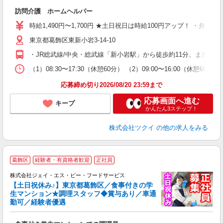
各
訪問介護 ホームヘルパー
入
り
時給1,490円〜1,700円 ★土日祝日は時給100円アップ！ ・身体
リ
東京都葛飾区東新小岩3-14-10
ー
O
・JR総武線/中央・総武線「新小岩駅」から徒歩約11分、または
な
（1）08:30〜17:30（休憩60分） （2）09:00〜16:00（休憩
髪
応募締め切り2026/08/20 23:59まで
応募画面へ進む
キープ
かんたん3ステップ！
株式会社ツクイ
の他の求人をみる
葛飾区
経験者・有資格者歓迎
正社員
株式会社ジェイ・エス・ビー・フードサービス
【土日祝休み♪】東京都葛飾区／食事付きの学
生マンション★調理スタッフ◆賞与あり／車通
勤可／経験者優遇
ュ