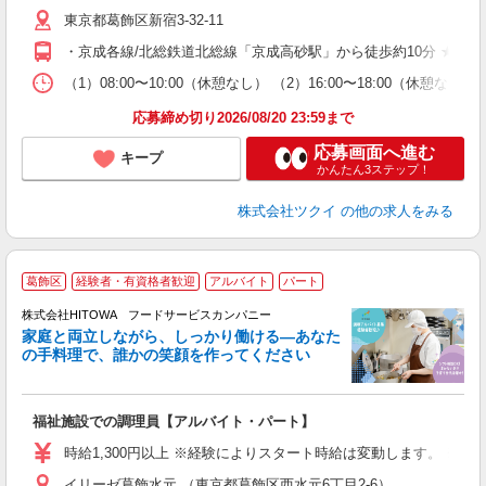
リ
東京都葛飾区新宿3-32-11
ー
O
・京成各線/北総鉄道北総線「京成高砂駅」から徒歩約10分 ★車
な
（1）08:00〜10:00（休憩なし） （2）16:00〜18:00
髪
応募締め切り2026/08/20 23:59まで
応募画面へ進む
キープ
かんたん3ステップ！
株式会社ツクイ
の他の求人をみる
葛飾区
経験者・有資格者歓迎
アルバイト
パート
ー
株式会社HITOWA フードサービスカンパニー
家庭と両立しながら、しっかり働ける―あなた
の手料理で、誰かの笑顔を作ってください
て
福祉施設での調理員【アルバイト・パート】
朝
面
時給1,300円以上 ※経験によりスタート時給は変動します。 ※
イリーゼ葛飾水元 （東京都葛飾区西水元6丁目2‐6）
フ