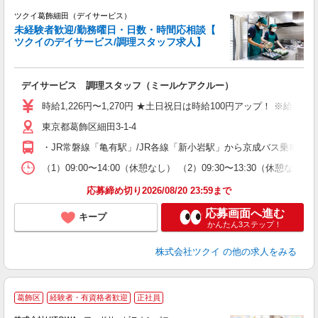
ツクイ葛飾細田（デイサービス）
未経験者歓迎/勤務曜日・日数・時間応相談【
ツクイのデイサービス/調理スタッフ求人】
各
デイサービス 調理スタッフ（ミールケアクルー）
入
り
時給1,226円〜1,270円 ★土日祝日は時給100円アップ！ ※給
リ
東京都葛飾区細田3-1-4
ー
O
・JR常磐線「亀有駅」/JR各線「新小岩駅」から京成バス乗車、
な
（1）09:00〜14:00（休憩なし） （2）09:30〜13:30（
髪
応募締め切り2026/08/20 23:59まで
応募画面へ進む
キープ
かんたん3ステップ！
株式会社ツクイ
の他の求人をみる
人
葛飾区
経験者・有資格者歓迎
正社員