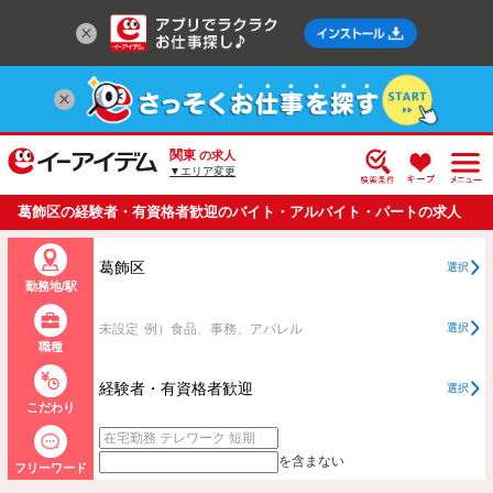
関東
の求人
▼エリア変更
葛飾区の経験者・有資格者歓迎のバイト・アルバイト・パートの求人
情報一覧
葛飾区
選択
勤務地/駅
未設定
例）食品、事務、アパレル
選択
職種
経験者・有資格者歓迎
選択
こだわり
を含まない
フリーワード