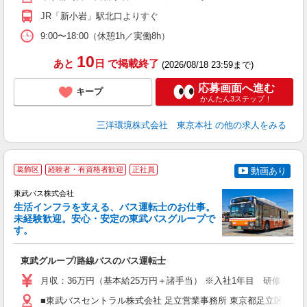
JR「新小岩」駅北口よりすぐ
9:00〜18:00（休憩1h／実働8h）
10
あと
日
で掲載終了
(2026/08/18 23:59まで)
応募画面へ進む
キープ
かんたん3ステップ！
三洋環境株式会社 東京本社
の他の求人をみる
葛飾区
経験者・有資格者歓迎
正社員
動画あり
東武バス株式会社
生活インフラを支える、バス運転士のお仕事。
未経験歓迎。安心・安定の東武バスグループで
す。
★
制
東武グループ/路線バスのバス運転士
職
卒
月収：36万円（基本給25万円＋諸手当） ※入社1年目 研修見習
ボ
業
■東武バスセントラル株式会社 足立営業事務所 東京都足立区伊興本町2