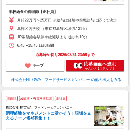
食
の
学校給食の調理師【正社員】
土
O
月給22万円〜25万円 ※給与は経験や前職給与に応じて決定します。
新
葛飾区内学校 （東京都葛飾区堀切7-31-5）
不
中
JR常磐線各駅停車綾瀬駅より 徒歩約10分
フ
6:45〜15:45 1日8時間
実
応募締め切り2026/08/31 23:59まで
応募画面へ進む
キープ
かんたん3ステップ！
株式会社HITOWA フードサービスカンパニー
の他の求人をみる
葛飾区
経験者・有資格者歓迎
正社員
株式会社HITOWA フードサービスカンパニー
調理経験をマネジメントに活かそう！現場を支
えるチーフ候補募集！！