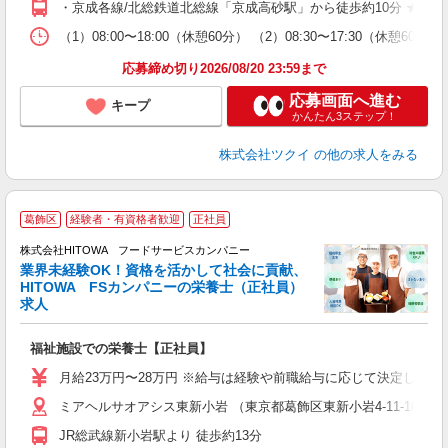
・京成各線/北総鉄道北総線「京成高砂駅」から徒歩約10分 ★車
な
（1）08:00〜18:00（休憩60分） （2）08:30〜17:30（
髪
応募締め切り2026/08/20 23:59まで
応募画面へ進む
キープ
かんたん3ステップ！
株式会社ツクイ
の他の求人をみる
充
葛飾区
経験者・有資格者歓迎
正社員
株式会社HITOWA フードサービスカンパニー
業界未経験OK！資格を活かして社会に貢献、
HITOWA FSカンパニーの栄養士（正社員）
ム
求人
朝
e
福祉施設での栄養士【正社員】
迎
月給23万円〜28万円 ※給与は経験や前職給与に応じて決定します。
ル
ミアヘルサオアシス東新小岩 （東京都葛飾区東新小岩4-11-10）
り
煙
JR総武線新小岩駅より 徒歩約13分
食