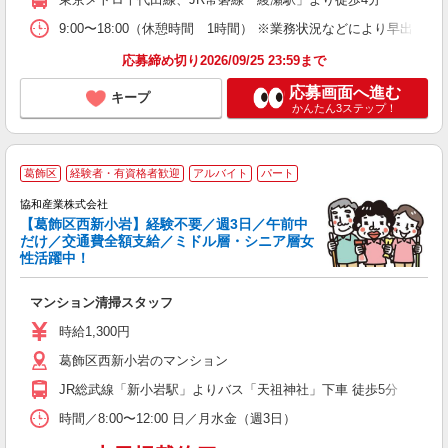
9:00〜18:00（休憩時間 1時間） ※業務状況などにより早出
応募締め切り2026/09/25 23:59まで
応募画面へ進む
キープ
かんたん3ステップ！
葛飾区
経験者・有資格者歓迎
アルバイト
パート
会
協和産業株式会社
【葛飾区西新小岩】経験不要／週3日／午前中
し
だけ／交通費全額支給／ミドル層・シニア層女
入
性活躍中！
ー
マンション清掃スタッフ
時給1,300円
葛飾区西新小岩のマンション
JR総武線「新小岩駅」よりバス「天祖神社」下車 徒歩5分
時間／8:00〜12:00 日／月水金（週3日）