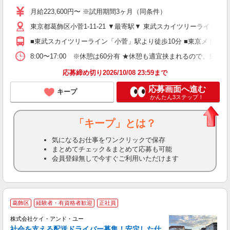
K
月給223,600円〜 ※試用期間3ヶ月（同条件）
げ
東京都葛飾区小菅1-11-21 ▼最寄駅▼ 東武スカイツリーライン
あ
■東武スカイツリーライン「小菅」駅より徒歩10分 ■東京メトロ
8:00〜17:00 ※休憩は60分有 ★休憩も適宜挟まれるので、集
応募締め切り2026/10/08 23:59まで
応募画面へ進む
キープ
かんたん3ステップ！
「キープ」とは？
気になるお仕事をワンクリックで保存
まとめてチェック＆まとめて応募も可能
会員登録無しで今すぐご利用いただけます
葛飾区
経験者・有資格者歓迎
正社員
お
株式会社ケイ・アンド・ユー
社会を支える配送ドライバー募集！安定した仕