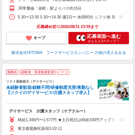
ダ
JR常磐線「金町」駅よりバス約15分
分
5:30〜13:30 5:30〜14:30 週2日〜 休憩60分 シフト例 
補
応募締め切り2026/08/31 23:59まで
応募画面へ進む
キープ
かんたん3ステップ！
株式会社HITOWA フードサービスカンパニー
の他の求人をみる
葛飾区
経験者・有資格者歓迎
パート
ツクイ葛飾柴又（デイサービス）
未経験者歓迎/経験不問/研修制度充実/夜勤なし
【ツクイのデイサービス/介護スタッフ求人】
各
デイサービス 介護スタッフ（ケアクルー）
入
り
時給1,346円〜1,577円 ★土日祝日は時給100円アップ！ ・居
リ
東京都葛飾区新宿3-32-11
ー
O