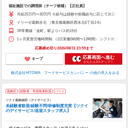
の
福祉施設での調理師（チーフ候補）【正社員】
朝
e
月給25万円〜30万円 ※給与は経験や前職給与に応じて決定します。
イリーゼ葛飾水元 （東京都葛飾区西水元6丁目2‐6）
迎
ル
JR常磐線「金町」駅よりバス約15分
り
煙
1ヶ月変形労働時間制 （1日実働5時間〜12時間） シフト例 月曜日:5:30〜14
食
応募締め切り2026/08/31 23:59まで
応募画面へ進む
キープ
かんたん3ステップ！
株式会社HITOWA フードサービスカンパニー
の他の求人をみる
葛飾区
経験者・有資格者歓迎
パート
ツクイ葛飾細田（デイサービス）
未経験者歓迎/経験不問/研修制度充実【ツクイ
のデイサービス/送迎スタッフ求人】
各