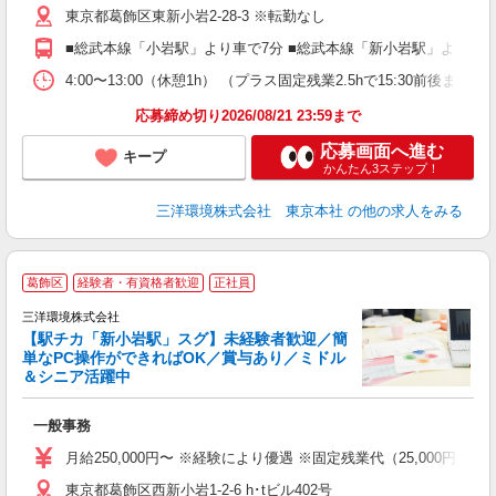
東京都葛飾区東新小岩2-28-3 ※転勤なし
社
■総武本線「小岩駅」より車で7分 ■総武本線「新小岩駅」より車で
4:00〜13:00（休憩1h） （プラス固定残業2.5hで15:3
応募締め切り2026/08/21 23:59まで
応募画面へ進む
キープ
かんたん3ステップ！
三洋環境株式会社 東京本社
の他の求人をみる
葛飾区
経験者・有資格者歓迎
正社員
寧
三洋環境株式会社
操
【駅チカ「新小岩駅」スグ】未経験者歓迎／簡
単なPC操作ができればOK／賞与あり／ミドル
＆シニア活躍中
応
一般事務
入
ブ
月給250,000円〜 ※経験により優遇 ※固定残業代（25,000
費
東京都葛飾区西新小岩1-2-6 h･tビル402号