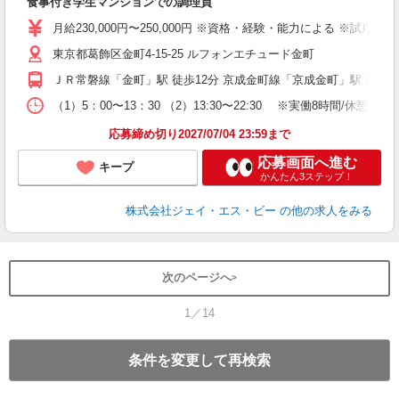
食事付き学生マンションでの調理員
経
日
月給230,000円〜250,000円 ※資格・経験・能力による ※試用
東京都葛飾区金町4-15-25 ルフォンエチュード金町
ＪＲ常磐線「金町」駅 徒歩12分 京成金町線「京成金町」駅 徒歩1
（1）5：00〜13：30 （2）13:30〜22:30 ※実働8時間/休憩1時間
応募締め切り2027/07/04 23:59まで
応募画面へ進む
キープ
かんたん3ステップ！
株式会社ジェイ・エス・ビー
の他の求人をみる
次のページへ
1／14
条件を変更して再検索