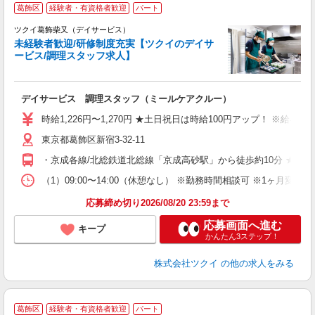
葛飾区
経験者・有資格者歓迎
パート
ツクイ葛飾柴又（デイサービス）
未経験者歓迎/研修制度充実【ツクイのデイサ
ービス/調理スタッフ求人】
各
デイサービス 調理スタッフ（ミールケアクルー）
入
り
時給1,226円〜1,270円 ★土日祝日は時給100円アップ！ ※給
リ
東京都葛飾区新宿3-32-11
ー
O
・京成各線/北総鉄道北総線「京成高砂駅」から徒歩約10分 ★車
な
（1）09:00〜14:00（休憩なし） ※勤務時間相談可 ※1ヶ月
髪
応募締め切り2026/08/20 23:59まで
応募画面へ進む
キープ
かんたん3ステップ！
株式会社ツクイ
の他の求人をみる
葛飾区
経験者・有資格者歓迎
パート