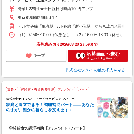
デイサービス 送迎スタッフ（ケアドライバー）
入
り
時給1,226円 ★土日祝日は時給100円アップ！
リ
東京都葛飾区細田3-1-4
ー
O
・JR常磐線「亀有駅」/JR各線「新小岩駅」から京成バス乗車、
な
（1）07:50〜10:00（休憩なし） （2）16:00〜18:00
髪
応募締め切り2026/08/20 23:59まで
応募画面へ進む
キープ
かんたん3ステップ！
株式会社ツクイ
の他の求人をみる
葛飾区
経験者・有資格者歓迎
アルバイト
パート
調
株式会社HITOWA フードサービスカンパニー
家庭と両立できる！調理補助パート――あなた
の手が、誰かの暮らしを支えます♪
し
ン
学校給食の調理補助【アルバイト・パート】
土