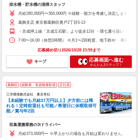
排水槽・貯水槽の清掃スタッフ
入
賞
月給280,000円〜350,000円 ※経験・能力を考慮し決定します
髪
残
葛飾支店 東京都葛飾区奥戸2丁目5-13
・京成押上線「京成立石駅」より徒歩12分 ・環七通り沿い（奥戸陸
り
7:00〜16:00（休憩1時間） ※月1〜2回程度、地下鉄や 商
応募締め切り2026/10/28 23:59まで
応募画面へ進む
キープ
かんたん3ステップ！
葛飾区
経験者・有資格者歓迎
正社員
三洋環境株式会社 東京本社
在
【未経験でも月給37万円以上】夕方前には帰
れる！定時前退社も可能／希望日に休暇取得可
能／賞与年2回
り
収集運搬業務の3tドライバー
フ
月給373,000円〜 ※早上がりの場合も月給は変わりません。 ※固定
ナ