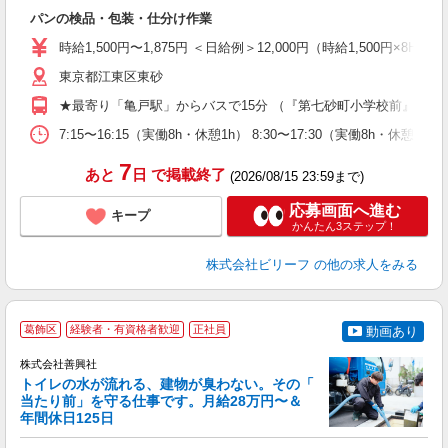
た
パンの検品・包装・仕分け作業
第
ブ
時給1,500円〜1,875円 ＜日給例＞12,000円（時給1,500円×8H）
収
東京都江東区東砂
型
め
★最寄り「亀戸駅」からバスで15分 （『第七砂町小学校前』より
7:15〜16:15（実働8h・休憩1h） 8:30〜17:30（実働8h・休憩
7
あと
日
で掲載終了
(2026/08/15 23:59まで)
応募画面へ進む
キープ
かんたん3ステップ！
株式会社ビリーフ
の他の求人をみる
葛飾区
経験者・有資格者歓迎
正社員
動画あり
株式会社善興社
トイレの水が流れる、建物が臭わない。その「
当たり前」を守る仕事です。月給28万円〜＆
年間休日125日
に