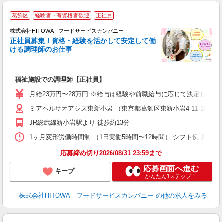
葛飾区
経験者・有資格者歓迎
正社員
務
株式会社HITOWA フードサービスカンパニー
正社員募集！資格・経験を活かして安定して働
ける調理師のお仕事
食
の
福祉施設での調理師【正社員】
朝
e
月給23万円〜28万円 ※給与は経験や前職給与に応じて決定します。
ミアヘルサオアシス東新小岩 （東京都葛飾区東新小岩4-11-10）
迎
ル
JR総武線新小岩駅より 徒歩約13分
り
煙
1ヶ月変形労働時間制 （1日実働5時間〜12時間） シフト例 月曜日:5:30〜14
食
応募締め切り2026/08/31 23:59まで
応募画面へ進む
キープ
かんたん3ステップ！
株式会社HITOWA フードサービスカンパニー
の他の求人をみる