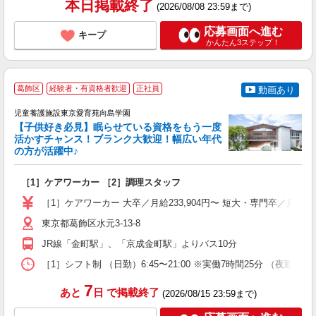
本日掲載終了
(2026/08/08 23:59まで)
応募画面へ進む
キープ
かんたん3ステップ！
葛飾区
経験者・有資格者歓迎
正社員
動画あり
児童養護施設東京愛育苑向島学園
【子供好き必見】眠らせている資格をもう一度
活かすチャンス！ブランク大歓迎！幅広い年代
の方が活躍中♪
長
［1］ケアワーカー ［2］調理スタッフ
入
性
［1］ケアワーカー 大卒／月給233,904円〜 短大・専門卒／月給22
ル
週
東京都葛飾区水元3-13-8
夜
JR線「金町駅」、「京成金町駅」よりバス10分
［1］シフト制 （日勤）6:45〜21:00 ※実働7時間25分 （夜勤）15:00〜翌
7
あと
日
で掲載終了
(2026/08/15 23:59まで)