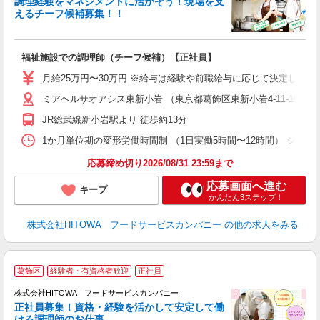
調理経験をマネジメントに活かそう！現場を支
えるチーフ候補募集！！
の
福祉施設での調理師（チーフ候補）【正社員】
朝
e
月給25万円〜30万円 ※給与は経験や前職給与に応じて決定します。
ミアヘルサオアシス東新小岩 （東京都葛飾区東新小岩4-11-10）
迎
ル
JR総武線新小岩駅より 徒歩約13分
り
煙
1か月単位期の変形労働時間制 （1日実働5時間〜12時間） シフト例 月曜日:5:
食
応募締め切り2026/08/31 23:59まで
応募画面へ進む
キープ
かんたん3ステップ！
株式会社HITOWA フードサービスカンパニー
の他の求人をみる
葛飾区
経験者・有資格者歓迎
正社員
務
株式会社HITOWA フードサービスカンパニー
正社員募集！資格・経験を活かして安定して働
ける調理師のお仕事