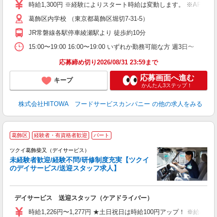
友
時給1,300円 ※経験によりスタート時給は変動します。 ※AP
資
葛飾区内学校 （東京都葛飾区堀切7-31-5）
ー
代
JR常磐線各駅停車綾瀬駅より 徒歩約10分
費
15:00〜19:00 16:00〜19:00 いずれか勤務可能な方 週3日〜
休
応募締め切り2026/08/31 23:59まで
応募画面へ進む
キープ
かんたん3ステップ！
株式会社HITOWA フードサービスカンパニー
の他の求人をみる
葛飾区
経験者・有資格者歓迎
パート
ツクイ葛飾柴又（デイサービス）
未経験者歓迎/経験不問/研修制度充実【ツクイ
のデイサービス/送迎スタッフ求人】
各
デイサービス 送迎スタッフ（ケアドライバー）
入
り
時給1,226円〜1,277円 ★土日祝日は時給100円アップ！ ※給