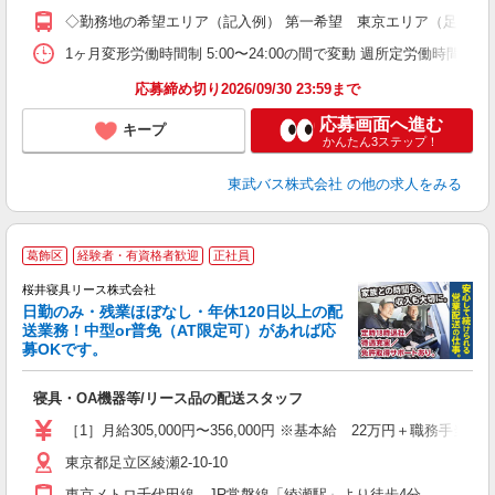
有
◇勤務地の希望エリア（記入例） 第一希望 東京エリア（足立・
あ
得
1ヶ月変形労働時間制 5:00〜24:00の間で変動 週所定労働
応募締め切り2026/09/30 23:59まで
応募画面へ進む
キープ
かんたん3ステップ！
東武バス株式会社
の他の求人をみる
葛飾区
経験者・有資格者歓迎
正社員
桜井寝具リース株式会社
日勤のみ・残業ほぼなし・年休120日以上の配
送業務！中型or普免（AT限定可）があれば応
募OKです。
さ
ど
寝具・OA機器等/リース品の配送スタッフ
入
ス
［1］月給305,000円〜356,000円 ※基本給 22万円＋職務手
0
東京都足立区綾瀬2-10-10
当
東京メトロ千代田線、JR常磐線「綾瀬駅」より徒歩4分