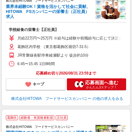
株式会社HITOWA フードサービスカンパニー
業界未経験OK！資格を活かして社会に貢献、
HITOWA FSカンパニーの栄養士（正社員）
0
求人
土
O
学校給食の栄養士【正社員】
新
不
月給22万円〜25万円 ※給与は経験や前職給与に応じて決定します。
中
葛飾区内学校 （東京都葛飾区堀切7-31-5）
フ
JR常磐線各駅停車綾瀬駅より 徒歩約10分
実
6:45〜15:45 1日8時間
応募締め切り2026/08/31 23:59まで
応募画面へ進む
キープ
かんたん3ステップ！
株式会社HITOWA フードサービスカンパニー
の他の求人をみる
葛飾区
経験者・有資格者歓迎
正社員
株式会社HITOWA フードサービスカンパニー