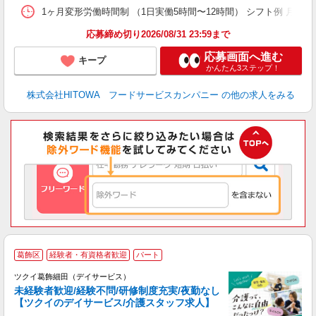
1ヶ月変形労働時間制 （1日実働5時間〜12時間） シフト例 月曜日:5:30〜14
応募締め切り2026/08/31 23:59まで
応募画面へ進む
キープ
かんたん3ステップ！
株式会社HITOWA フードサービスカンパニー
の他の求人をみる
葛飾区
経験者・有資格者歓迎
パート
ツクイ葛飾細田（デイサービス）
未経験者歓迎/経験不問/研修制度充実/夜勤なし
【ツクイのデイサービス/介護スタッフ求人】