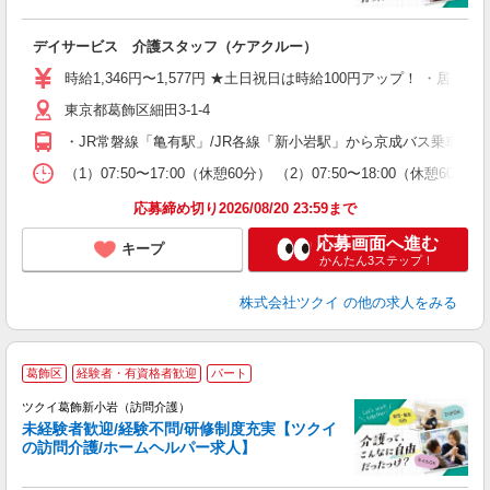
各
デイサービス 介護スタッフ（ケアクルー）
入
り
時給1,346円〜1,577円 ★土日祝日は時給100円アップ！ ・居
リ
東京都葛飾区細田3-1-4
ー
O
・JR常磐線「亀有駅」/JR各線「新小岩駅」から京成バス乗車、
な
（1）07:50〜17:00（休憩60分） （2）07:50〜18:00（
髪
応募締め切り2026/08/20 23:59まで
応募画面へ進む
キープ
かんたん3ステップ！
株式会社ツクイ
の他の求人をみる
葛飾区
経験者・有資格者歓迎
パート
ツクイ葛飾新小岩（訪問介護）
未経験者歓迎/経験不問/研修制度充実【ツクイ
の訪問介護/ホームヘルパー求人】