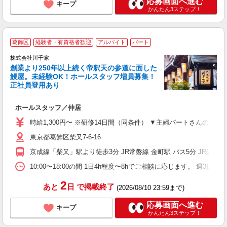
応募画面へ進む
キープ
かんたん3ステップ！
葛飾区
経験者・有資格者歓迎
アルバイト
パート
株式会社川千家
創業より250年以上続く帝釈天の参道に面した
鰻屋。未経験OK！ホールスタッフ増員募集！
正社員登用あり
子
ホールスタッフ／仲居
友
主
時給1,300円〜 ※研修14日間（同条件） ▼主婦パートさんの場合 月収6
躍
東京都葛飾区柴又7-6-16
務
る
京成線「柴又」駅より徒歩3分 JR常磐線 金町駅 バス5分 JR総武線 
カ
支
10:00〜18:00の間 1日4h程度〜8hでご相談に応じます。 
2
あと
日
で掲載終了
(2026/08/10 23:59まで)
応募画面へ進む
キープ
かんたん3ステップ！