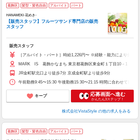
葛飾区
髪型・髪色自由
アルバイト
パート
未
HANAMEKI-花めき-
服
【販売スタッフ】フルーツサンド専門店の販売
給
スタッフ
販売スタッフ
［アルバイト・パート］時給1,226円〜 ※経験・能力により優遇
MARK IS 葛飾かなまち 東京都葛飾区東金町１丁目10－1
JR金町駅北口より徒歩7分 京成金町駅より徒歩9分
午前勤務9:45〜15:30 午後勤務15:30〜21:15 時間に合わせて勤
応募画面へ進む
キープ
かんたん3ステップ！
株式会社VistaStyle
の他の求人をみる
葛飾区
髪型・髪色自由
アルバイト
パート