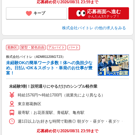
応募締め切り2026/08/31 23:59まで
応募画面へ進む
キープ
かんたん3ステップ！
株式会社バイトレ
の他の求人をみる
葛飾区
髪型・髪色自由
アルバイト
パート
株式会社バイトレ（ADM811206GT23）
未経験OKの簡単ワーク多数！体への負担少な
め。日払いOK＆スポット・単発のお仕事が豊
富！
ス
ロ
未経験9割！説明通りにやるだけのシンプル軽作業
即
活
時給1576円〜時給1700円（就業先により異なる）
（
東京都葛飾区
短
K
最寄駅：お花茶屋駅、青砥駅、亀有駅
日
髪
週1日以上/お好きな時間で勤務◎ 朝ダケ・昼ダケ・夜ダケ・夜勤など、 ご自
応募締め切り2026/08/31 23:59まで