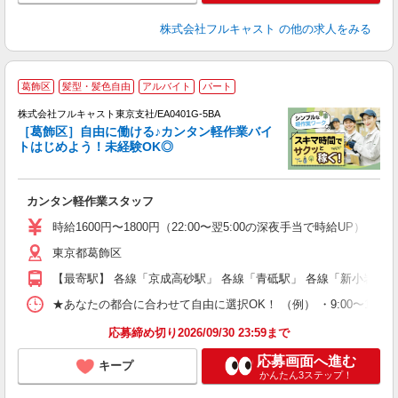
株式会社フルキャスト
の他の求人をみる
葛飾区
髪型・髪色自由
アルバイト
パート
の
株式会社フルキャスト東京支社/EA0401G-5BA
躍
［葛飾区］自由に働ける♪カンタン軽作業バイ
□
トはじめよう！未経験OK◎
「
友
カンタン軽作業スタッフ
リ
～
時給1600円〜1800円（22:00〜翌5:00の深夜手当で時給UP） 
り
東京都葛飾区
以
勤
【最寄駅】 各線「京成高砂駅」 各線「青砥駅」 各線「新小岩駅」
車
支
★あなたの都合に合わせて自由に選択OK！ （例） ・9:00〜12:00 ・9:0
応募締め切り2026/09/30 23:59まで
応募画面へ進む
キープ
かんたん3ステップ！