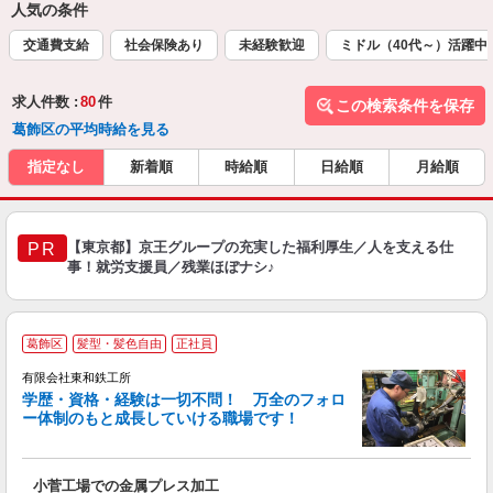
人気の条件
交通費支給
社会保険あり
未経験歓迎
ミドル（40代～）活躍中
求人件数 :
80
件
この検索条件を保存
葛飾区の平均時給を見る
指定なし
新着順
時給順
日給順
月給順
【東京都】京王グループの充実した福利厚生／人を支える仕
PR
事！就労支援員／残業ほぼナシ♪
葛飾区
髪型・髪色自由
正社員
有限会社東和鉄工所
学歴・資格・経験は一切不問！ 万全のフォロ
ー体制のもと成長していける職場です！
っ
が
小菅工場での金属プレス加工
入