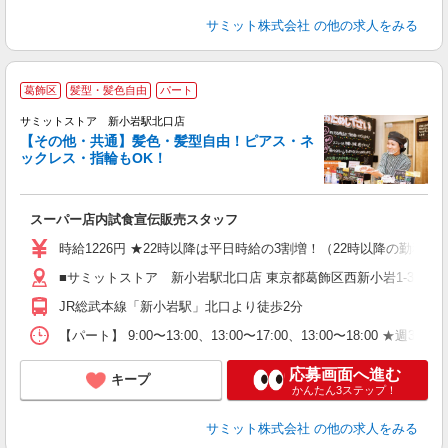
サミット株式会社
の他の求人をみる
葛飾区
髪型・髪色自由
パート
サミットストア 新小岩駅北口店
【その他・共通】髪色・髪型自由！ピアス・ネ
ックレス・指輪もOK！
頑
スーパー店内試食宣伝販売スタッフ
入
活
時給1226円 ★22時以降は平日時給の3割増！（22時以降の勤務が
（
■サミットストア 新小岩駅北口店 東京都葛飾区西新小岩1-3
由
JR総武本線「新小岩駅」北口より徒歩2分
【パート】 9:00〜13:00、13:00〜17:00、13:00〜18:00 ★
応募画面へ進む
キープ
かんたん3ステップ！
サミット株式会社
の他の求人をみる