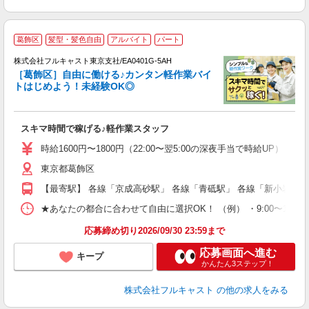
葛飾区
髪型・髪色自由
アルバイト
パート
の
株式会社フルキャスト東京支社/EA0401G-5AH
躍
［葛飾区］自由に働ける♪カンタン軽作業バイ
□
トはじめよう！未経験OK◎
「
友
スキマ時間で稼げる♪軽作業スタッフ
リ
～
時給1600円〜1800円（22:00〜翌5:00の深夜手当で時給UP） 
り
東京都葛飾区
以
勤
【最寄駅】 各線「京成高砂駅」 各線「青砥駅」 各線「新小岩駅」
車
支
★あなたの都合に合わせて自由に選択OK！ （例） ・9:00〜12:00 ・9:0
応募締め切り2026/09/30 23:59まで
応募画面へ進む
キープ
かんたん3ステップ！
株式会社フルキャスト
の他の求人をみる