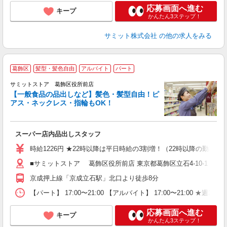
応募画面へ進む
キープ
かんたん3ステップ！
サミット株式会社
の他の求人をみる
葛飾区
髪型・髪色自由
アルバイト
パート
サミットストア 葛飾区役所前店
【一般食品の品出しなど】髪色・髪型自由！ピ
アス・ネックレス・指輪もOK！
頑
スーパー店内品出しスタッフ
入
活
時給1226円 ★22時以降は平日時給の3割増！（22時以降の勤務が
（
■サミットストア 葛飾区役所前店 東京都葛飾区立石4-10-1
由
京成押上線「京成立石駅」北口より徒歩8分
【パート】 17:00〜21:00 【アルバイト】 17:00〜21:00 ★週
応募画面へ進む
キープ
かんたん3ステップ！