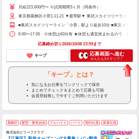
K
月給223,600円〜 ※試用期間3ヶ月（同条件）
げ
東京都葛飾区小菅1-11-21 ▼最寄駅▼ 東武スカイツリーライン
あ
■東武スカイツリーライン「小菅」駅より徒歩10分 ■東京メトロ
8:00〜17:00 ※休憩は60分有 ★休憩も適宜挟まれるので、集
応募締め切り2026/10/08 23:59まで
応募画面へ進む
キープ
かんたん3ステップ！
「キープ」とは？
気になるお仕事をワンクリックで保存
まとめてチェック＆まとめて応募も可能
会員登録無しで今すぐご利用いただけます
葛飾区
髪型・髪色自由
アルバイト
パート
契約社員
派遣社員
株式会社ビリーフクラブ
堂
【江東区】新規オープニング大募集！パン製造