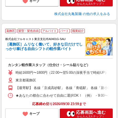
キープ
かんたん3ステップ！
株式会社丸亀製麺
の他の求人をみる
葛飾区
髪型・髪色自由
アルバイト
パート
職業紹介
株式会社フルキャスト東京支社/EA0401G-5AU
［葛飾区］ムリなく働いて、好きな日だけでし
1
っかり稼げる自由シフトの軽作業バイト
G
る
友
カンタン軽作業スタッフ（仕分け・シール貼りなど）
リ
～
時給1600円〜1800円（22:00〜翌5:00の深夜手当で時給UP） 
り
東京都葛飾区
以
勤
【最寄駅】 各線「京成高砂駅」 各線「青砥駅」 各線「新小岩駅」
車
支
★あなたの都合に合わせて自由に選択OK！ （例） ・9:00〜12:00 ・9:0
応募締め切り2026/09/30 23:59まで
応募画面へ進む
キープ
かんたん3ステップ！