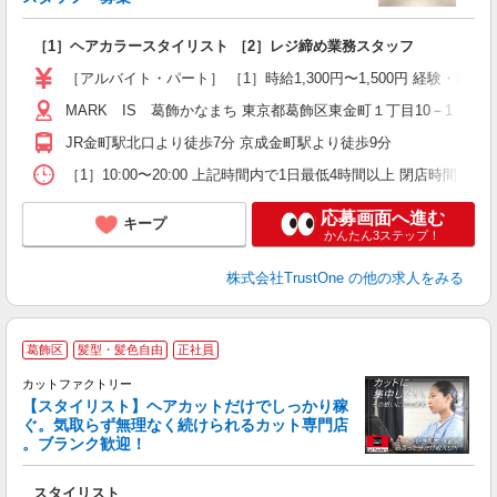
未
勤
［1］ヘアカラースタイリスト ［2］レジ締め業務スタッフ
K
髪
［アルバイト・パート］ ［1］時給1,300円〜1,500円 経験・能力
MARK IS 葛飾かなまち 東京都葛飾区東金町１丁目10－1
JR金町駅北口より徒歩7分 京成金町駅より徒歩9分
［1］10:00〜20:00 上記時間内で1日最低4時間以上 閉店時間(
応募画面へ進む
キープ
かんたん3ステップ！
株式会社TrustOne
の他の求人をみる
葛飾区
髪型・髪色自由
正社員
カットファクトリー
【スタイリスト】ヘアカットだけでしっかり稼
ぐ。気取らず無理なく続けられるカット専門店
ン
。ブランク歓迎！
経
る
スタイリスト