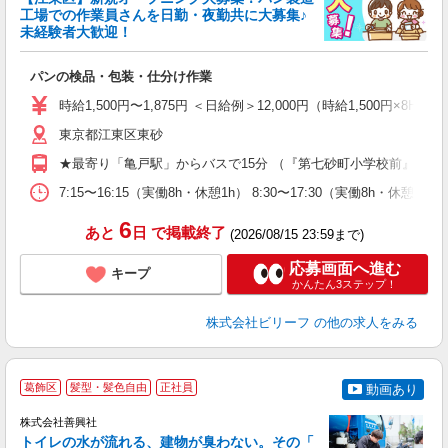
働
工場での作業員さんを日勤・夜勤共に大募集♪
軽
未経験者大歓迎！
入
た
パンの検品・包装・仕分け作業
第
ブ
時給1,500円〜1,875円 ＜日給例＞12,000円（時給1,500円×8H）
収
東京都江東区東砂
型
め
★最寄り「亀戸駅」からバスで15分 （『第七砂町小学校前』より
7:15〜16:15（実働8h・休憩1h） 8:30〜17:30（実働8h・休憩
6
あと
日
で掲載終了
(2026/08/15 23:59まで)
応募画面へ進む
キープ
かんたん3ステップ！
株式会社ビリーフ
の他の求人をみる
葛飾区
髪型・髪色自由
正社員
動画あり
株式会社善興社
トイレの水が流れる、建物が臭わない。その「