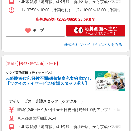
・JR常磐線「亀有駅」/JR各線「新小岩駅」から京成バス乗車、
な
（1）07:50〜10:00（休憩なし） （2）16:00〜18:00
髪
応募締め切り2026/08/20 23:59まで
応募画面へ進む
キープ
かんたん3ステップ！
株式会社ツクイ
の他の求人をみる
葛飾区
髪型・髪色自由
パート
ツクイ葛飾細田（デイサービス）
未経験者歓迎/経験不問/研修制度充実/夜勤なし
【ツクイのデイサービス/介護スタッフ求人】
各
デイサービス 介護スタッフ（ケアクルー）
入
り
時給1,346円〜1,577円 ★土日祝日は時給100円アップ！ ・居
リ
東京都葛飾区細田3-1-4
ー
O
・JR常磐線「亀有駅」/JR各線「新小岩駅」から京成バス乗車、