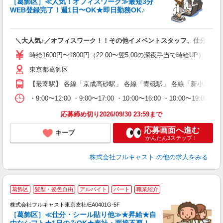
［葛飾区］≪人気！オフィスワーク≫最短3分
WEB登録完了！週1日〜OK★即日勤務OK♪
フ
＼大人気♪／オフィスワーク！！その他イメベントスタッフ、仕分け等
友
リ
時給1600円〜1800円（22:00〜翌5:00の深夜手当で時給UP） 
～
東京都葛飾区
り
以
【最寄駅】 各線「京成高砂駅」 各線「青砥駅」 各線「新小岩駅」
勤
バ
・9:00〜12:00 ・9:00〜17:00 ・10:00〜16:00 ・10
通
応募締め切り2026/09/30 23:59まで
応募画面へ進む
キープ
かんたん3ステップ！
株式会社フルキャスト
の他の求人をみる
大
葛飾区
髪型・髪色自由
アルバイト
パート
職業紹介
ャ
回
株式会社フルキャスト東京支社/EA0401G-5F
［葛飾区］≪仕分・シール貼り他≫★昇給★自