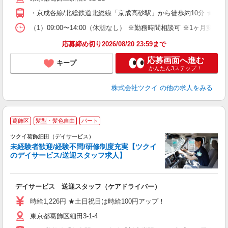
O
・京成各線/北総鉄道北総線「京成高砂駅」から徒歩約10分 ★車
な
（1）09:00〜14:00（休憩なし） ※勤務時間相談可 ※1ヶ月
髪
応募締め切り2026/08/20 23:59まで
応募画面へ進む
キープ
かんたん3ステップ！
株式会社ツクイ
の他の求人をみる
葛飾区
髪型・髪色自由
パート
ツクイ葛飾細田（デイサービス）
未経験者歓迎/経験不問/研修制度充実【ツクイ
のデイサービス/送迎スタッフ求人】
各
デイサービス 送迎スタッフ（ケアドライバー）
入
り
時給1,226円 ★土日祝日は時給100円アップ！
リ
東京都葛飾区細田3-1-4
ー
O