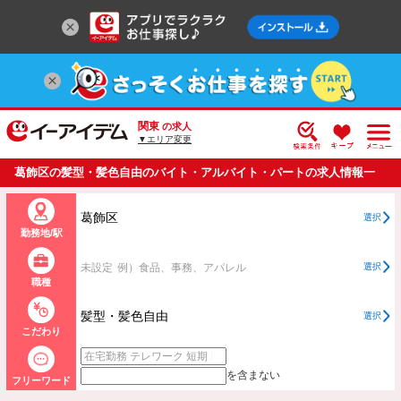
関東
の求人
▼エリア変更
葛飾区の髪型・髪色自由のバイト・アルバイト・パートの求人情報一
覧
葛飾区
選択
勤務地/駅
未設定
例）食品、事務、アパレル
選択
職種
髪型・髪色自由
選択
こだわり
を含まない
フリーワード