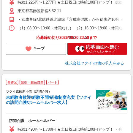
り
時給1,226円〜1,277円 ★土日祝日は時給100円アップ！ ※給
リ
東京都葛飾区新宿3-32-11
ー
O
・京成各線/北総鉄道北総線「京成高砂駅」から徒歩約10分 ★車
な
（1）08:00〜10:00（休憩なし） （2）16:00〜18:00
髪
応募締め切り2026/08/20 23:59まで
応募画面へ進む
キープ
かんたん3ステップ！
株式会社ツクイ
の他の求人をみる
葛飾区
髪型・髪色自由
パート
ツクイ葛飾新小岩（訪問介護）
未経験者歓迎/経験不問/研修制度充実【ツクイ
の訪問介護/ホームヘルパー求人】
各
訪問介護 ホームヘルパー
入
り
時給1,490円〜1,700円 ★土日祝日は時給100円アップ！ ・身体
リ