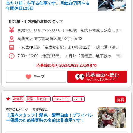
当たり前」を守る仕事です。月給28万円〜＆
年間休日125日
に
排水槽・貯水槽の清掃スタッフ
入
賞
月給280,000円〜350,000円 ※経験・能力を考慮し決定します
髪
残
葛飾支店 東京都葛飾区奥戸2丁目5-13
・京成押上線「京成立石駅」より徒歩12分 ・環七通り沿い（奥戸陸
り
7:00〜16:00（休憩1時間） ※月1〜2回程度、地下鉄や 商
応募締め切り2026/10/28 23:59まで
応募画面へ進む
キープ
かんたん3ステップ！
葛飾区
髪型・髪色自由
アルバイト
パート
新着
★
株式会社ベルク 葛飾高砂店
【店内スタッフ】髪色・髪型自由！プライバシ
ー保護のため接客時の名前は非表示です！
の
は