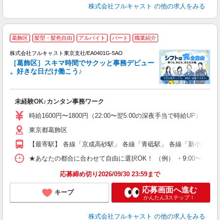
株式会社フルキャスト
の他の求人をみる
葛飾区
髪型・髪色自由
アルバイト
パート
職業紹介
株式会社フルキャスト東京支社/EA0401G-5AO
［葛飾区］スキマ時間でサクッと事務デビュー
で
。好きな日だけ働こう♪
定
未経験OK♪カンタン事務ワーク
友
リ
時給1600円〜1800円（22:00〜翌5:00の深夜手当で時給UP） 
～
東京都葛飾区
り
以
【最寄駅】 各線「京成高砂駅」 各線「青砥駅」 各線「新小岩駅」
勤
バ
★あなたの都合に合わせて自由に選択OK！ （例） ・9:00〜12:00 ・9:0
通
応募締め切り2026/09/30 23:59まで
応募画面へ進む
キープ
かんたん3ステップ！
株式会社フルキャスト
の他の求人をみる