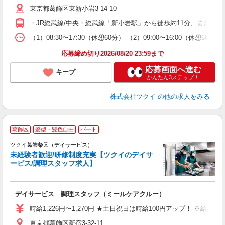
東京都葛飾区東新小岩3-14-10
ー
O
・JR総武線/中央・総武線「新小岩駅」から徒歩約11分、または
な
（1）08:30〜17:30（休憩60分） （2）09:00〜16:00（休憩
髪
応募締め切り2026/08/20 23:59まで
応募画面へ進む
キープ
かんたん3ステップ！
株式会社ツクイ
の他の求人をみる
葛飾区
髪型・髪色自由
パート
ツクイ葛飾柴又（デイサービス）
未経験者歓迎/研修制度充実【ツクイのデイサ
ービス/調理スタッフ求人】
各
デイサービス 調理スタッフ（ミールケアクルー）
入
り
時給1,226円〜1,270円 ★土日祝日は時給100円アップ！ ※給
リ
東京都葛飾区新宿3-32-11
ー