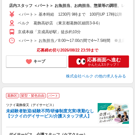
り
店内スタッフ ＜パート＞ お魚担当、お肉担当、惣菜等の調理、レジ係
未
内
＜パート＞ 基本時給 1230円 9時まで 100円UP 17時以降
車
ベルク 葛飾高砂店 （東京都葛飾区細田3-9-6）
京成本線「京成高砂駅」徒歩約10分
＜パート＞ お魚担当／8:00〜17:00の間で4〜7.5時間 ※土
応募締め切り2026/08/22 23:59まで
応募画面へ進む
キープ
かんたん3ステップ！
株式会社ベルク
の他の求人をみる
葛飾区
髪型・髪色自由
パート
ツクイ葛飾柴又（デイサービス）
未経験者歓迎/経験不問/研修制度充実/夜勤なし
【ツクイのデイサービス/介護スタッフ求人】
各
デイサービス 介護スタッフ（ケアクルー）