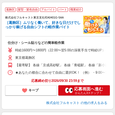
葛飾区
髪型・髪色自由
アルバイト
パート
職業紹介
株式会社フルキャスト東京支社/EA0401G-5AA
［葛飾区］ムリなく働いて、好きな日だけでし
1
っかり稼げる自由シフトの軽作業バイト
G
る
友
仕分け・シール貼りなどの簡単軽作業
リ
～
時給1600円〜1800円（22:00〜翌5:00の深夜手当で時給UP） 
り
東京都葛飾区
以
勤
【最寄駅】 各線「京成高砂駅」 各線「青砥駅」 各線「新小岩駅」
車
支
★あなたの都合に合わせて自由に選択OK！ （例） ・9:00〜12:00 ・9:0
応募締め切り2026/09/30 23:59まで
応募画面へ進む
キープ
かんたん3ステップ！
株式会社フルキャスト
の他の求人をみる