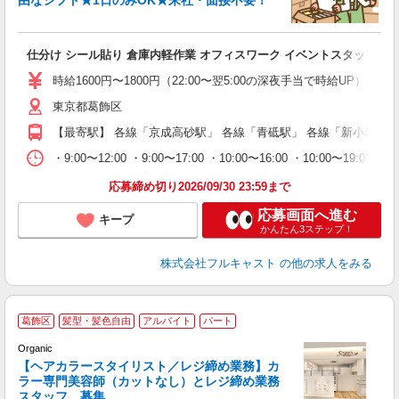
由なシフト★1日のみOK★来社・面接不要！
み
友
仕分け シール貼り 倉庫内軽作業 オフィスワーク イベントスタッフ等
リ
～
時給1600円〜1800円（22:00〜翌5:00の深夜手当で時給UP） 
り
東京都葛飾区
以
勤
【最寄駅】 各線「京成高砂駅」 各線「青砥駅」 各線「新小岩駅」
車
支
・9:00〜12:00 ・9:00〜17:00 ・10:00〜16:00 ・10
応募締め切り2026/09/30 23:59まで
応募画面へ進む
キープ
かんたん3ステップ！
株式会社フルキャスト
の他の求人をみる
［
葛飾区
髪型・髪色自由
アルバイト
パート
日
Organic
【ヘアカラースタイリスト／レジ締め業務】カ
［
ラー専門美容師（カットなし）とレジ締め業務
募
スタッフ 募集