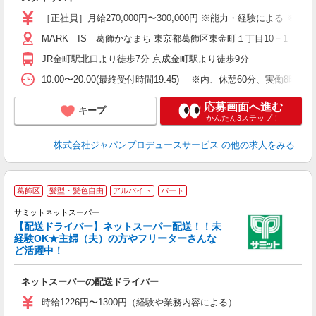
［正社員］月給270,000円〜300,000円 ※能力・経験によ
MARK IS 葛飾かなまち 東京都葛飾区東金町１丁目10－1
JR金町駅北口より徒歩7分 京成金町駅より徒歩9分
10:00〜20:00(最終受付時間19:45) ※内、休憩60分、実働
応募画面へ進む
キープ
かんたん3ステップ！
株式会社ジャパンプロデュースサービス
の他の求人をみる
“
葛飾区
髪型・髪色自由
アルバイト
パート
サミットネットスーパー
【配送ドライバー】ネットスーパー配送！！未
経験OK★主婦（夫）の方やフリーターさんな
か
ど活躍中！
入
活
ネットスーパーの配送ドライバー
（
由
時給1226円〜1300円（経験や業務内容による）