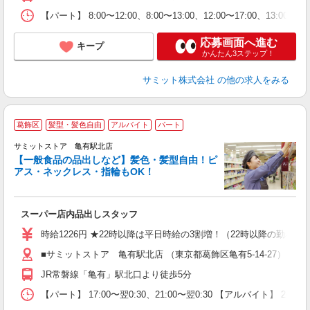
【パート】 8:00〜12:00、8:00〜13:00、12:00〜17:00、13:0
応募画面へ進む
キープ
かんたん3ステップ！
サミット株式会社
の他の求人をみる
葛飾区
髪型・髪色自由
アルバイト
パート
サミットストア 亀有駅北店
【一般食品の品出しなど】髪色・髪型自由！ピ
アス・ネックレス・指輪もOK！
頑
スーパー店内品出しスタッフ
入
活
時給1226円 ★22時以降は平日時給の3割増！（22時以降の勤務が
（
■サミットストア 亀有駅北店 （東京都葛飾区亀有5-14-27）
由
JR常磐線「亀有」駅北口より徒歩5分
【パート】 17:00〜翌0:30、21:00〜翌0:30 【アルバイト】 20