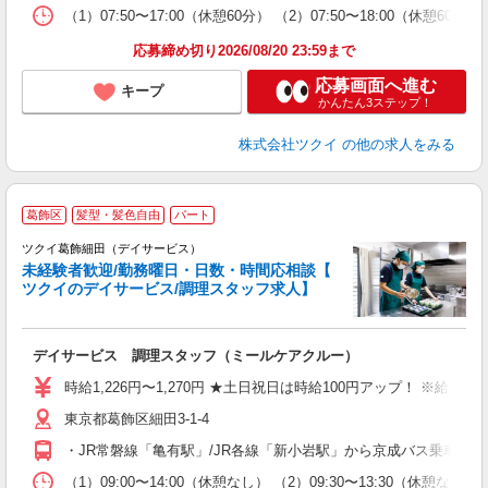
な
（1）07:50〜17:00（休憩60分） （2）07:50〜18:00（
髪
応募締め切り2026/08/20 23:59まで
応募画面へ進む
キープ
かんたん3ステップ！
株式会社ツクイ
の他の求人をみる
葛飾区
髪型・髪色自由
パート
ツクイ葛飾細田（デイサービス）
未経験者歓迎/勤務曜日・日数・時間応相談【
ツクイのデイサービス/調理スタッフ求人】
各
デイサービス 調理スタッフ（ミールケアクルー）
入
り
時給1,226円〜1,270円 ★土日祝日は時給100円アップ！ ※給
リ
東京都葛飾区細田3-1-4
ー
O
・JR常磐線「亀有駅」/JR各線「新小岩駅」から京成バス乗車、
な
（1）09:00〜14:00（休憩なし） （2）09:30〜13:30（