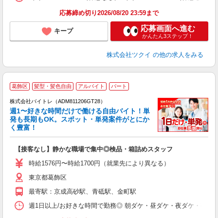
髪
応募締め切り2026/08/20 23:59まで
応募画面へ進む
キープ
かんたん3ステップ！
株式会社ツクイ
の他の求人をみる
葛飾区
髪型・髪色自由
アルバイト
パート
株式会社バイトレ（ADM811206GT28）
週1〜好きな時間だけで働ける自由バイト！単
発も長期もOK。スポット・単発案件がとにか
も
く豊富！
気
【接客なし】静かな職場で集中◎検品・箱詰めスタッフ
即
活
時給1576円〜時給1700円（就業先により異なる）
（
東京都葛飾区
短
K
最寄駅：京成高砂駅、青砥駅、金町駅
日
髪
週1日以上/お好きな時間で勤務◎ 朝ダケ・昼ダケ・夜ダケ・夜勤など、 ご自