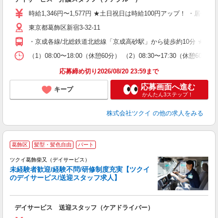
入
り
時給1,346円〜1,577円 ★土日祝日は時給100円アップ！ ・居
リ
東京都葛飾区新宿3-32-11
ー
O
・京成各線/北総鉄道北総線「京成高砂駅」から徒歩約10分 ★車
な
（1）08:00〜18:00（休憩60分） （2）08:30〜17:30（
髪
応募締め切り2026/08/20 23:59まで
応募画面へ進む
キープ
かんたん3ステップ！
株式会社ツクイ
の他の求人をみる
葛飾区
髪型・髪色自由
パート
ツクイ葛飾柴又（デイサービス）
未経験者歓迎/経験不問/研修制度充実【ツクイ
のデイサービス/送迎スタッフ求人】
各
デイサービス 送迎スタッフ（ケアドライバー）
入