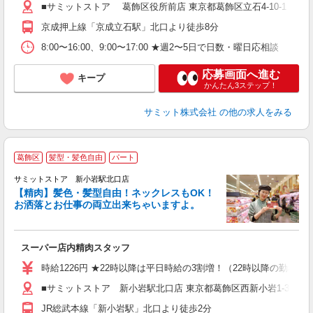
■サミットストア 葛飾区役所前店 東京都葛飾区立石4-10-1
京成押上線「京成立石駅」北口より徒歩8分
8:00〜16:00、9:00〜17:00 ★週2〜5日で日数・曜日応相談
応募画面へ進む
キープ
かんたん3ステップ！
サミット株式会社
の他の求人をみる
葛飾区
髪型・髪色自由
パート
サミットストア 新小岩駅北口店
【精肉】髪色・髪型自由！ネックレスもOK！
お洒落とお仕事の両立出来ちゃいますよ。
頑
スーパー店内精肉スタッフ
入
活
時給1226円 ★22時以降は平日時給の3割増！（22時以降の勤務が
（
■サミットストア 新小岩駅北口店 東京都葛飾区西新小岩1-3
由
JR総武本線「新小岩駅」北口より徒歩2分