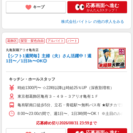
応募画面へ進む
キープ
かんたん3ステップ！
株式会社バイトレ
の他の求人をみる
葛飾区
髪型・髪色自由
アルバイト
パート
丸亀製麺アリオ亀有店
【シフト1週間毎】主婦（夫）さん活躍中！週
1日〜／1日3h〜OK◎
ル
キッチン・ホールスタッフ
入
者
時給1300円〜 ☆22時以降は時給25％UP（深夜割増有）
不
東京都葛飾区亀有３－４９－３アリオ亀有１Ｆ
中
り
亀有駅南口徒歩5分、立石・青砥駅〜無料バス有 ★駅チカで通勤
間
み
8:00〜23:00の間で、週1日〜、1日3時間〜OK！ ※土日のみ
直
応募締め切り2026/08/31 23:59まで
応募画面へ進む