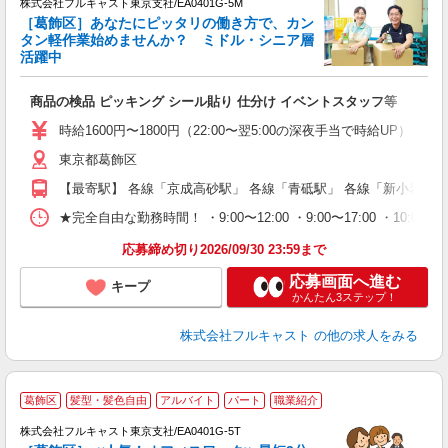
株式会社フルキャスト東京支社/EA0401G-5M
［葛飾区］あなたにピッタリの働き方で、カン
タン軽作業始めませんか？ ミドル・シニア層
活躍中
フ
商品の検品 ピッキング シール貼り 仕分け イベントスタッフ等
友
リ
時給1600円〜1800円（22:00〜翌5:00の深夜手当で時給UP） 
～
東京都葛飾区
り
以
【最寄駅】 各線「京成高砂駅」 各線「青砥駅」 各線「新小岩駅」
勤
車
★完全自由な勤務時間！ ・9:00〜12:00 ・9:00〜17:00 ・10
支
応募締め切り2026/09/30 23:59まで
応募画面へ進む
キープ
かんたん3ステップ！
株式会社フルキャスト
の他の求人をみる
葛飾区
髪型・髪色自由
アルバイト
パート
職業紹介
株式会社フルキャスト東京支社/EA0401G-5T