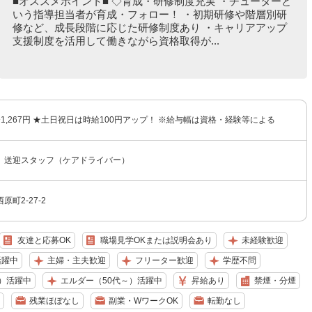
■オススメポイント■ ◇育成・研修制度充実 ・チューターと
いう指導担当者が育成・フォロー！ ・初期研修や階層別研
修など、成長段階に応じた研修制度あり ・キャリアアップ
支援制度を活用して働きながら資格取得が...
円〜1,267円 ★土日祝日は時給100円アップ！ ※給与幅は資格・経験等による
 送迎スタッフ（ケアドライバー）
町2-27-2
友達と応募OK
職場見学OKまたは説明会あり
未経験歓迎
活躍中
主婦・主夫歓迎
フリーター歓迎
学歴不問
）活躍中
エルダー（50代～）活躍中
昇給あり
禁煙・分煙
残業ほぼなし
副業・WワークOK
転勤なし