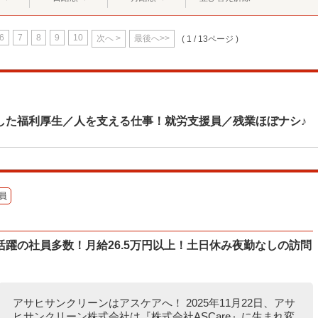
6
7
8
9
10
次へ >
最後へ>>
( 1 / 13ページ )
した福利厚生／人を支える仕事！就労支援員／残業ほぼナシ♪
員
躍の社員多数！月給26.5万円以上！土日休み夜勤なしの訪問
アサヒサンクリーンはアスケアへ！ 2025年11月22日、アサ
ヒサンクリーン株式会社は『株式会社ASCare』に生まれ変