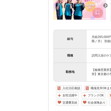
月給265,00
給与
限／月） 別
職種
訪問入浴のケ
【板橋営業所】
勤務地
所】東京都小平
入社日応相談
職場見学OKま
女性活躍中
ブランクOK
交通費支給
社会保険あり