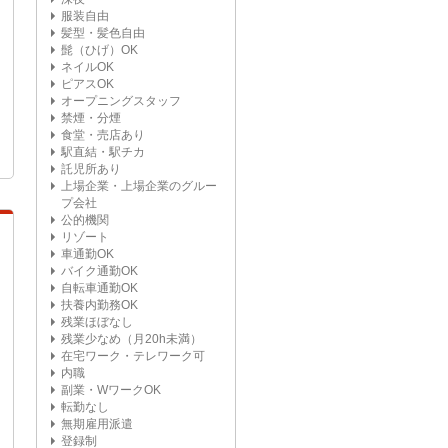
服装自由
髪型・髪色自由
髭（ひげ）OK
ネイルOK
ピアスOK
オープニングスタッフ
禁煙・分煙
食堂・売店あり
駅直結・駅チカ
託児所あり
上場企業・上場企業のグルー
プ会社
公的機関
リゾート
車通勤OK
バイク通勤OK
自転車通勤OK
扶養内勤務OK
残業ほぼなし
残業少なめ（月20h未満）
在宅ワーク・テレワーク可
内職
副業・WワークOK
転勤なし
無期雇用派遣
登録制