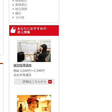
職業紹介
業務委託
独立開業
嘱託
その他
あなたにおすすめの
求人情報
個別指導講師
時給 1,040円〜1,390円
仙台市青葉区
詳細はこちらから