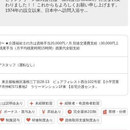
わりました！！ これからもよろしくお願い申し上げます。
1974年の設立以来、日本中へ訪問入浴サ...
0円〜 ★介護福祉士の方は資格手当20,000円／月 別途交通費支給（30,000円上
途残業手当（月平均残業時間15時間）残業代全額支給
アスタッフ（運転なし）
東京都板橋区蓮根三丁目28-13 ピュアフォレスト西台102号室 【小平営業
市仲町571番地2 ラリーマンション1F東 【在宅介護センタ...
たは説明会あり
未経験歓迎
経験者・有資格者歓迎
ボーナス・賞与あり
昇給あり
完全週休2日制
禁煙・分煙
制服貸与
研修制度あり
資格取得支援制度あり