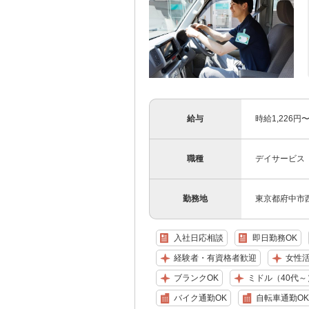
給与
時給1,226
職種
デイサービス
勤務地
東京都府中市西原
入社日応相談
即日勤務OK
経験者・有資格者歓迎
女性
ブランクOK
ミドル（40代～
バイク通勤OK
自転車通勤OK