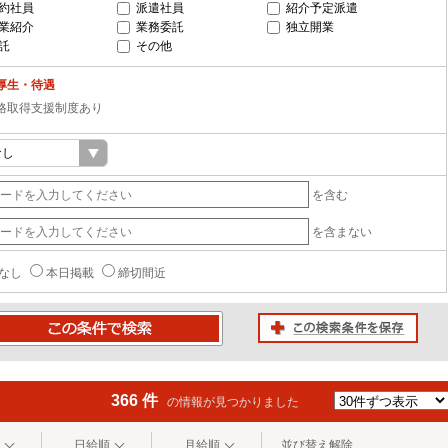
約社員
派遣社員
紹介予定派遣
業紹介
業務委託
独立開業
託
その他
厚生・待遇
格取得支援制度あり
を含む
を含まない
なし
本日掲載
締切間近
この検索条件を保存
条件で検索
366 件
の情報が見つかりました
日給順
月給順
並び替え解除