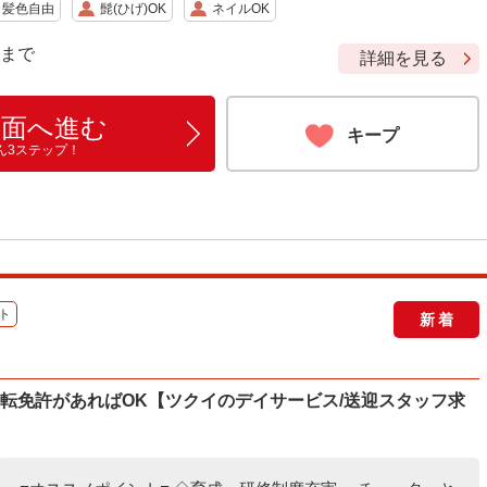
・髪色自由
髭(ひげ)OK
ネイルOK
9 まで
詳細を見る
画面へ進む
キープ
ん3ステップ！
ト
新着
運転免許があればOK【ツクイのデイサービス/送迎スタッフ求