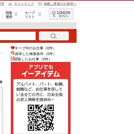
質問
サイトマップ
掲載ご希望のお客様へ
閲覧
キープ
0
0
履歴
リスト
ログイン
キープ中のお仕事（0件）
保存した検索条件（
0
件）
閲覧したお仕事（0件）
件