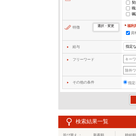
契
職
嘱
福利
選択・変更
特徴
資
給与
フリーワード
その他の条件
指定
この
検索結果一覧
並び替え ：
新着順
時給順