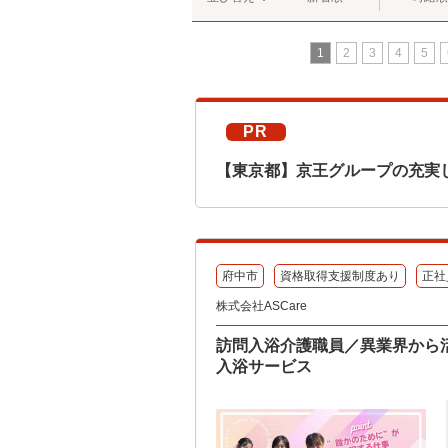
1
2
3
4
5
PR
【東京都】京王グループの充実
府中市
資格取得支援制度あり
正社
株式会社ASCare
訪問入浴介護職員／異業界から活
入浴サービス