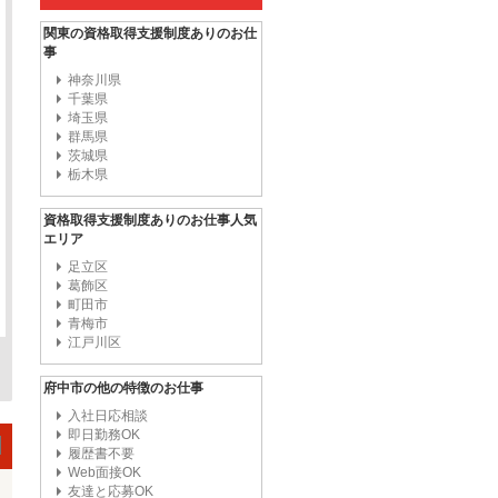
関東の資格取得支援制度ありのお仕
事
神奈川県
千葉県
埼玉県
群馬県
茨城県
栃木県
資格取得支援制度ありのお仕事人気
エリア
足立区
葛飾区
町田市
青梅市
江戸川区
府中市の他の特徴のお仕事
入社日応相談
即日勤務OK
履歴書不要
Web面接OK
友達と応募OK