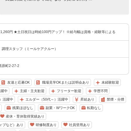
円〜1,260円 ★土日祝日は時給100円アップ！ ※給与幅は資格・経験等による
 調理スタッフ（ミールケアクルー）
町2-27-2
友達と応募OK
職場見学OKまたは説明会あり
未経験歓迎
活躍中
主婦・主夫歓迎
フリーター歓迎
学歴不問
）活躍中
エルダー（50代～）活躍中
昇給あり
禁煙・分煙
残業ほぼなし
副業・WワークOK
転勤なし
産休・育休取得実績あり
ィブなど）あり
研修制度あり
社員登用あり