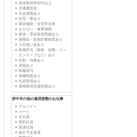
有休取得率80%以上
交通費支給
社会保険あり
社宅・寮あり
家賃補助・住宅手当有
まかない・食事補助
産休・育休取得実績あり
退職金・財形貯蓄制度あり
入社祝い金あり
各種手当（家族・役職・イン
センティブなど）あり
社割・特典あり
送迎あり
制服貸与
研修制度あり
社員登用あり
資格取得支援制度あり
府中市の他の雇用形態のお仕事
アルバイト
パート
正社員
契約社員
派遣社員
紹介予定派遣