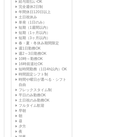
給与前払いOK
完全週休2日制
年間休日120日以上
土日祝休み
単発（1日のみ）
短期（1週間以内）
短期（1ヶ月以内）
短期（3ヶ月以内）
春・夏・冬休み期間限定
週1日勤務OK
週2～3日勤務OK
10時～勤務OK
16時前退社OK
短時間勤務（1日4h以内）OK
時間固定シフト制
時間や曜日が選べる・シフト
自由
フレックスタイム制
平日のみ勤務OK
土日祝のみ勤務OK
フルタイム歓迎
早朝
朝
昼
夕方
夜
深夜