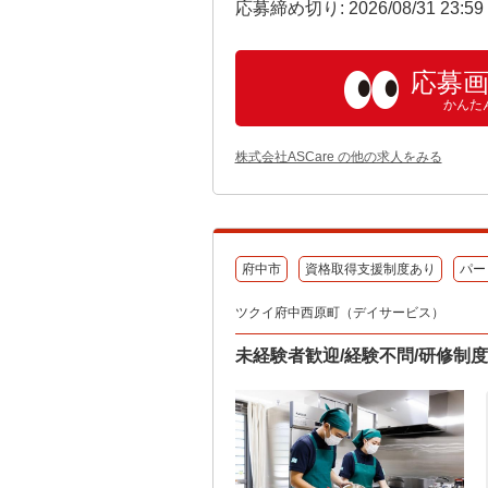
応募締め切り: 2026/08/31 23:5
応募
かんた
株式会社ASCare の他の求人をみる
府中市
資格取得支援制度あり
パー
ツクイ府中西原町（デイサービス）
未経験者歓迎/経験不問/研修制