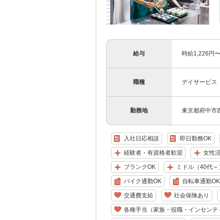
給与
時給1,226
職種
デイサービス
勤務地
東京都府中市西原
入社日応相談
即日勤務OK
経験者・有資格者歓迎
女性
ブランクOK
ミドル（40代～
バイク通勤OK
自転車通勤OK
交通費支給
社会保険あり
各種手当（家族・役職・インセンテ