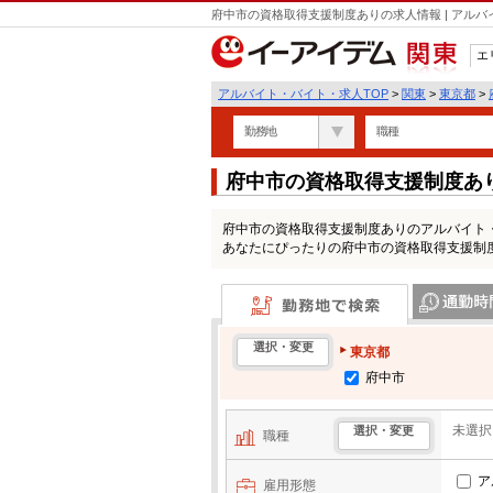
府中市の資格取得支援制度ありの求人情報 | アル
エ
関東
アルバイト・バイト・求人TOP
>
関東
>
東京都
>
勤務地
職種
府中市の資格取得支援制度あ
府中市の資格取得支援制度ありのアルバイト
あなたにぴったりの府中市の資格取得支援制
勤務地で検索
通勤時間・区
選択・変更
東京都
府中市
未選択
選択・変更
職種
ア
雇用形態