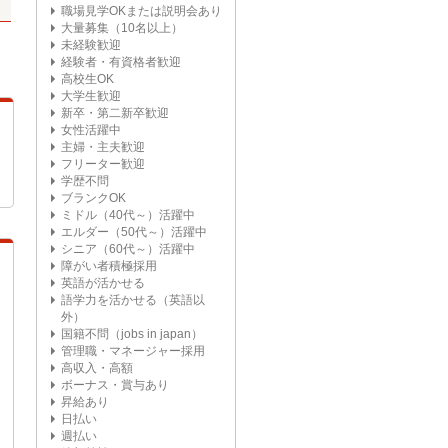
職場見学OKまたは説明会あり
大量募集（10名以上）
未経験歓迎
経験者・有資格者歓迎
高校生OK
大学生歓迎
新卒・第二新卒歓迎
女性活躍中
主婦・主夫歓迎
フリーター歓迎
学歴不問
ブランクOK
ミドル（40代～）活躍中
エルダー（50代～）活躍中
シニア（60代～）活躍中
障がい者積極採用
英語が活かせる
語学力を活かせる（英語以
外）
国籍不問（jobs in japan）
管理職・マネージャー採用
高収入・高額
ボーナス・賞与あり
昇給あり
日払い
週払い