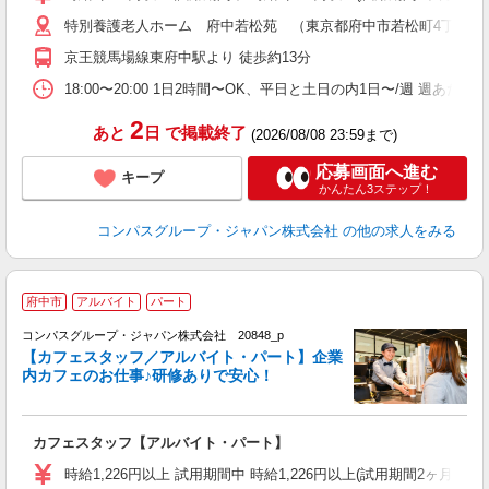
～
特別養護老人ホーム 府中若松苑 （東京都府中市若松町4丁目51-
用
1
京王競馬場線東府中駅より 徒歩約13分
な
18:00〜20:00 1日2時間〜OK、平日と土日の内1日〜/週 週あた
2
あと
日
で掲載終了
(2026/08/08 23:59まで)
応募画面へ進む
キープ
かんたん3ステップ！
コンパスグループ・ジャパン株式会社
の他の求人をみる
府中市
アルバイト
パート
コンパスグループ・ジャパン株式会社 20848_p
く
【カフェスタッフ／アルバイト・パート】企業
内カフェのお仕事♪研修ありで安心！
大
カフェスタッフ【アルバイト・パート】
入
歓
時給1,226円以上 試用期間中 時給1,226円以上(試用期間2ヶ月
～