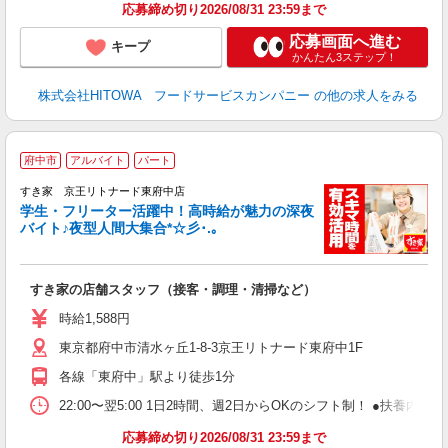
応募締め切り2026/08/31 23:59まで
応募画面へ進む
キープ
かんたん3ステップ！
株式会社HITOWA フードサービスカンパニー
の他の求人をみる
府中市
アルバイト
パート
すき家 京王リトナード東府中店
学生・フリーター活躍中！高時給が魅力の深夜
バイト♪夜型人間大集合*☆彡･.｡
つ
すき家の店舗スタッフ（接客・調理・清掃など）
履
ミ
時給1,588円
～
東京都府中市清水ヶ丘1-8-3京王リトナード東府中1F
内
あ
各線「東府中」駅より徒歩1分
22:00〜翌5:00 1日2時間、週2日からOKのシフト制！ ●扶養内勤務
応募締め切り2026/08/31 23:59まで