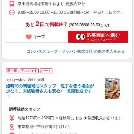
2
京王競馬場線東府中駅より 徒歩約13分
内
9:00〜15:00 15:00〜18:00 1日3時間〜OK、平日と土日の内2
2
あと
日
で掲載終了
(2026/08/08 23:59まで)
応募画面へ進む
キープ
かんたん3ステップ！
コンパスグループ・ジャパン株式会社
の他の求人をみる
府中市
アルバイト
パート
そんぽの家S 府中中河原
短時間の調理補助スタッフ 包丁を使う場面が
少なく、未経験者さんも安心♪ 長期歓迎です
策
！
週
朝
調理補助スタッフ
ボ
い
時給1270円〜1320円 ※経験等による ★希望収入がありまし
東京都府中市住吉町4丁目17-1