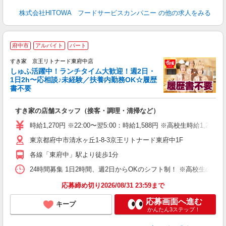
株式会社HITOWA フードサービスカンパニー
の他の求人をみる
≪
府中市
アルバイト
パート
すき家 京王リトナード東府中店
しゅふ活躍中！ランチタイム大歓迎！週2日・
安
1日2h〜応相談♪未経験／扶養内勤務OK☆履歴
書不要
の
すき家の店舗スタッフ（接客・調理・清掃など）
履
タ
時給1,270円 ※22:00〜翌5:00：時給1,588円 ※高校生時給1,226
（
東京都府中市清水ヶ丘1-8-3京王リトナード東府中1F
夜
割
各線「東府中」駅より徒歩1分
24時間募集 1日2時間、週2日からOKのシフト制！ ※高校生のシ
応募締め切り2026/08/31 23:59まで
応募画面へ進む
キープ
かんたん3ステップ！