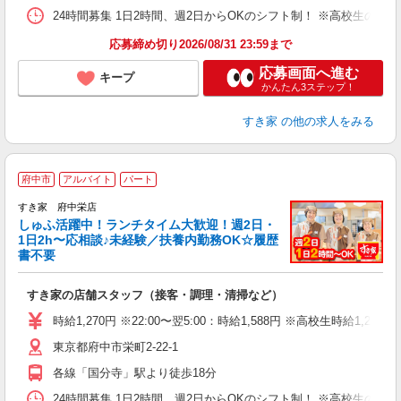
24時間募集 1日2時間、週2日からOKのシフト制！ ※高校生のシ
応募締め切り2026/08/31 23:59まで
応募画面へ進む
キープ
かんたん3ステップ！
すき家
の他の求人をみる
≪
府中市
アルバイト
パート
すき家 府中栄店
しゅふ活躍中！ランチタイム大歓迎！週2日・
安
1日2h〜応相談♪未経験／扶養内勤務OK☆履歴
書不要
の
すき家の店舗スタッフ（接客・調理・清掃など）
履
タ
時給1,270円 ※22:00〜翌5:00：時給1,588円 ※高校生時給1,226
（
東京都府中市栄町2-22-1
夜
事
各線「国分寺」駅より徒歩18分
24時間募集 1日2時間、週2日からOKのシフト制！ ※高校生のシ