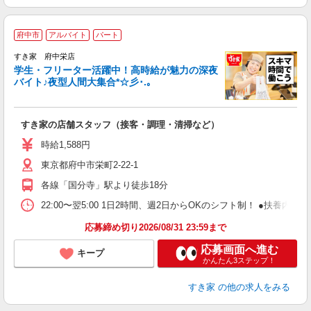
府中市
アルバイト
パート
すき家 府中栄店
学生・フリーター活躍中！高時給が魅力の深夜
バイト♪夜型人間大集合*☆彡･.｡
つ
すき家の店舗スタッフ（接客・調理・清掃など）
履
ミ
時給1,588円
～
東京都府中市栄町2-22-1
勤
社
各線「国分寺」駅より徒歩18分
22:00〜翌5:00 1日2時間、週2日からOKのシフト制！ ●扶養内勤務
応募締め切り2026/08/31 23:59まで
応募画面へ進む
キープ
かんたん3ステップ！
すき家
の他の求人をみる