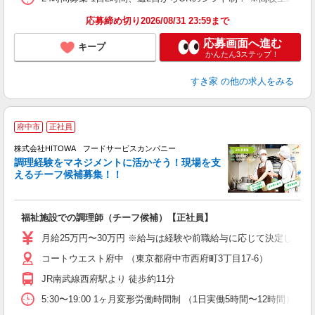
応募締め切り2026/08/31 23:59まで
応募画面へ進む
キープ
かんたん3ステップ！
すき家
の他の求人をみる
府中市
正社員
株式会社HITOWA フードサービスカンパニー
調理経験をマネジメントに活かそう！現場を支
えるチーフ候補募集！！
の
福祉施設での調理師（チーフ候補）【正社員】
朝
e
月給25万円〜30万円 ※給与は経験や前職給与に応じて決定します。
コートウエスト府中 （東京都府中市西府町3丁目17-6）
迎
ル
JR南武線西府駅より 徒歩約11分
り
煙
5:30〜19:00 1ヶ月変形労働時間制 （1日実働5時間〜12時間） シフト例 月
食