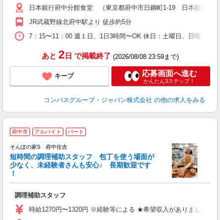
日本銀行府中分館食堂 （東京都府中市日鋼町1-19 日本銀行府
用
日
JR武蔵野線北府中駅より 徒歩約5分
ー
7：15〜11：00 週１日、1日3時間〜OK 休日：土曜日、日曜日
2
あと
日
で掲載終了
(2026/08/08 23:59まで)
応募画面へ進む
キープ
かんたん3ステップ！
コンパスグループ・ジャパン株式会社
の他の求人をみる
府中市
アルバイト
パート
そんぽの家S 府中住吉
短時間の調理補助スタッフ 包丁を使う場面が
少なく、未経験者さんも安心♪ 長期歓迎です
策
！
週
リ
調理補助スタッフ
務
時給1270円〜1320円 ※経験等による ★希望収入がありまし