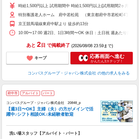
歓
時給1,500円以上 試用期間中 時給1,500円以上(試用期間2ヶ月
～
特別養護老人ホーム 府中若松苑 （東京都府中市若松町4丁目51-
用
シ
京王競馬場線東府中駅より 徒歩約13分
O
禁
10:00〜17:00 週2日、1日3時間〜OK 休日：土日祝 週あたり最
2
あと
日
で掲載終了
(2026/08/08 23:59まで)
応募画面へ進む
キープ
かんたん3ステップ！
コンパスグループ・ジャパン株式会社
の他の求人をみる
府中市
アルバイト
パート
コンパスグループ・ジャパン株式会社 20848_p
く
【週3日〜OK】主婦（夫）の方がメインで活
躍中♪シフト相談OK♪未経験者歓迎
大
洗い場スタッフ【アルバイト・パート】
入