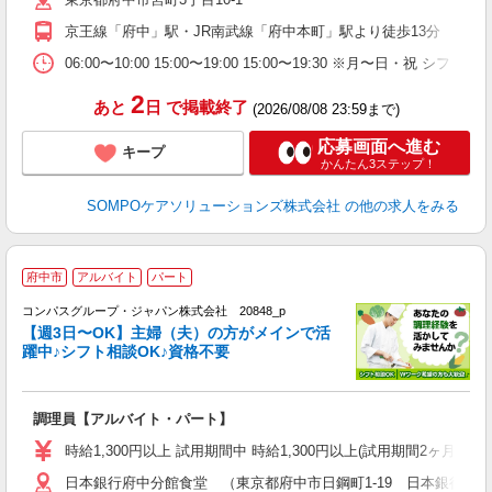
京王線「府中」駅・JR南武線「府中本町」駅より徒歩13分
06:00〜10:00 15:00〜19:00 15:00〜19:30 ※
2
あと
日
で掲載終了
(2026/08/08 23:59まで)
応募画面へ進む
キープ
かんたん3ステップ！
SOMPOケアソリューションズ株式会社
の他の求人をみる
府中市
アルバイト
パート
コンパスグループ・ジャパン株式会社 20848_p
く
【週3日〜OK】主婦（夫）の方がメインで活
躍中♪シフト相談OK♪資格不要
大
調理員【アルバイト・パート】
入
歓
時給1,300円以上 試用期間中 時給1,300円以上(試用期間2ヶ月
～
日本銀行府中分館食堂 （東京都府中市日鋼町1-19 日本銀行府
用