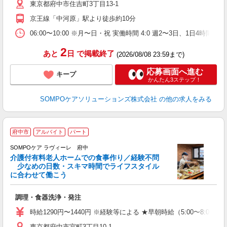
東京都府中市住吉町3丁目13-1
京王線「中河原」駅より徒歩約10分
06:00〜10:00 ※月〜日・祝 実働時間 4:0 週2〜3日
2
あと
日
で掲載終了
(2026/08/08 23:59まで)
応募画面へ進む
キープ
かんたん3ステップ！
SOMPOケアソリューションズ株式会社
の他の求人をみる
府中市
アルバイト
パート
SOMPOケア ラヴィーレ 府中
介護付有料老人ホームでの食事作り／経験不問
少なめの日数・スキマ時間でライフスタイル
に合わせて働こう
が
調理・食器洗浄・発注
週
迎
時給1290円〜1440円 ※経験等による ★早朝時給（5:00〜
東京都府中市宮町3丁目10-1