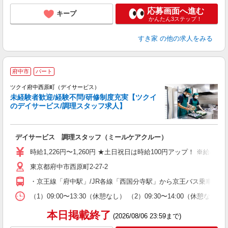
応募画面へ進む
キープ
かんたん3ステップ！
すき家
の他の求人をみる
府中市
パート
ツクイ府中西原町（デイサービス）
未経験者歓迎/経験不問/研修制度充実【ツクイ
のデイサービス/調理スタッフ求人】
各
デイサービス 調理スタッフ（ミールケアクルー）
入
り
時給1,226円〜1,260円 ★土日祝日は時給100円アップ！ ※給
リ
東京都府中市西原町2-27-2
ー
O
・京王線「府中駅」/JR各線「西国分寺駅」から京王バス乗車、「
な
（1）09:00〜13:30（休憩なし） （2）09:30〜14:00（
髪
本日掲載終了
(2026/08/06 23:59まで)