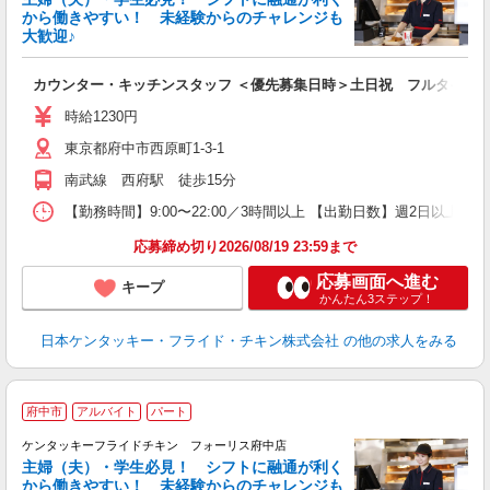
から働きやすい！ 未経験からのチャレンジも
大歓迎♪
見
カウンター・キッチンスタッフ ＜優先募集日時＞土日祝 フルタイム
未
ダ
時給1230円
昇
東京都府中市西原町1-3-1
上
か
南武線 西府駅 徒歩15分
【勤務時間】9:00〜22:00／3時間以上 【出勤日数】週2日以
応募締め切り2026/08/19 23:59まで
応募画面へ進む
キープ
かんたん3ステップ！
日本ケンタッキー・フライド・チキン株式会社
の他の求人をみる
府中市
アルバイト
パート
ケンタッキーフライドチキン フォーリス府中店
主婦（夫）・学生必見！ シフトに融通が利く
から働きやすい！ 未経験からのチャレンジも