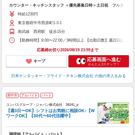
立
カウンター・キッチンスタッフ ＜優先募集日時＞土日祝 フルタイム
未
ダ
時給1230円
昇
東京都府中市西原町1-3-1
上
か
南武線 西府駅 徒歩15分
【勤務時間】9:00〜22:00／3時間以上 【出勤日数】週2日以
応募締め切り2026/08/19 23:59まで
応募画面へ進む
キープ
かんたん3ステップ！
日本ケンタッキー・フライド・チキン株式会社
の他の求人をみる
府中市
アルバイト
パート
コンパスグループ・ジャパン株式会社 39241_p
く
【週3日〜OK】シフトはお気軽に相談OK♪【W
ワークOK】【30代〜60代活躍中】
大
調理師【アルバイト・パート】