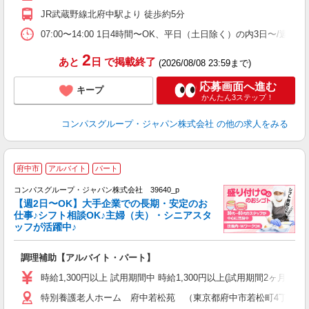
退
JR武蔵野線北府中駅より 徒歩約5分
業
07:00〜14:00 1日4時間〜OK、平日（土日除く）の内3日〜/週
2
あと
日
で掲載終了
(2026/08/08 23:59まで)
応募画面へ進む
キープ
かんたん3ステップ！
コンパスグループ・ジャパン株式会社
の他の求人をみる
府中市
アルバイト
パート
コンパスグループ・ジャパン株式会社 39640_p
く
【週2日〜OK】大手企業での長期・安定のお
仕事♪シフト相談OK♪主婦（夫）・シニアスタ
ッフが活躍中♪
大
調理補助【アルバイト・パート】
入
歓
時給1,300円以上 試用期間中 時給1,300円以上(試用期間2ヶ月
～
特別養護老人ホーム 府中若松苑 （東京都府中市若松町4丁目51-
用