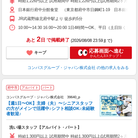
時給1,226円以上 試用期間中 時給1,226円以上(試用期間2ヶ月
～
日本銀行府中分館食堂 （東京都府中市日鋼町1-19 日本銀行府
用
務
JR武蔵野線北府中駅より 徒歩約5分
早
10:00〜14:30 16:00〜20:00 1日4時間〜OK、平日（土日除
2
あと
日
で掲載終了
(2026/08/08 23:59まで)
応募画面へ進む
キープ
かんたん3ステップ！
コンパスグループ・ジャパン株式会社
の他の求人をみる
府中市
アルバイト
パート
コンパスグループ・ジャパン株式会社 39640_p
く
【週1日〜OK】主婦（夫）〜シニアスタッフ
の方がメインで活躍中♪シフト相談OK♪未経験
者歓迎♪
大
洗い場スタッフ【アルバイト・パート】
入
歓
時給1,300円以上 試用期間中 時給1,300円以上(試用期間2ヶ月