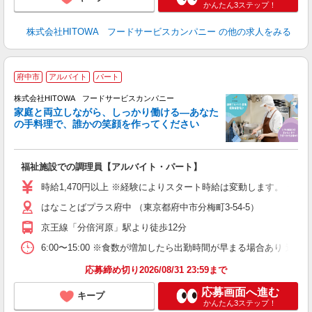
かんたん3ステップ！
株式会社HITOWA フードサービスカンパニー
の他の求人をみる
府中市
アルバイト
パート
ー
株式会社HITOWA フードサービスカンパニー
家庭と両立しながら、しっかり働ける―あなた
の手料理で、誰かの笑顔を作ってください
て
福祉施設での調理員【アルバイト・パート】
朝
W
時給1,470円以上 ※経験によりスタート時給は変動します。 ※
はなことばプラス府中 （東京都府中市分梅町3-54-5）
迎
ミ
京王線「分倍河原」駅より徒歩12分
～
日
6:00〜15:00 ※食数が増加したら出勤時間が早まる場合あり
助
応募締め切り2026/08/31 23:59まで
応募画面へ進む
キープ
かんたん3ステップ！