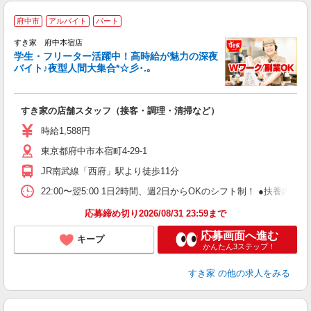
府中市
アルバイト
パート
すき家 府中本宿店
学生・フリーター活躍中！高時給が魅力の深夜
バイト♪夜型人間大集合*☆彡･.｡
つ
すき家の店舗スタッフ（接客・調理・清掃など）
履
ミ
時給1,588円
～
東京都府中市本宿町4-29-1
勤
社
JR南武線「西府」駅より徒歩11分
22:00〜翌5:00 1日2時間、週2日からOKのシフト制！ ●扶養内勤務
応募締め切り2026/08/31 23:59まで
応募画面へ進む
キープ
かんたん3ステップ！
すき家
の他の求人をみる