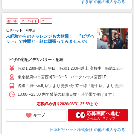
すき家
の他の求人をみる
府中市
アルバイト
パート
ピザハット 府中店
未経験からのチャレンジも大歓迎！ 『ピザハ
ット』で仲間と一緒に頑張ってみませんか♪
続
ピザの宅配／デリバリー・配達
未
ア
時給1,280円以上 平日 時給1,280円以上 高校生 時給1,260円以
通
東京都府中市宮西町5ー6ー5 パークハウス宮西1F
各線「府中本町駅」より徒歩7分 京王線「府中駅」より徒歩9分 各
10:00〜23:30 内で希望の勤務日数・時間帯で働けます！
応募締め切り2026/08/31 23:59まで
応募画面へ進む
キープ
かんたん3ステップ！
日本ピザハット株式会社
の他の求人をみる