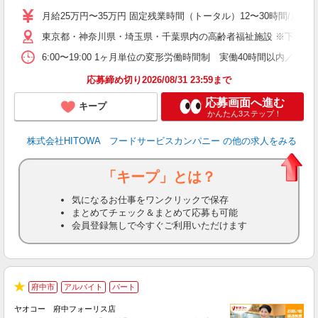
活
月給25万円〜35万円 固定残業時間（トータル）12〜30時間/月 固
K
東京都・神奈川県・埼玉県・千葉県内の高齢者福祉施設 ※下記4
典
6:00〜19:00 1ヶ月単位の変形労働時間制 実働40時間以内／週平均 
応募締め切り2026/08/31 23:59まで
応募画面へ進む
キープ
かんたん3ステップ！
株式会社HITOWA フードサービスカンパニー
の他の求人をみる
「キープ」とは？
気になるお仕事をワンクリックで保存
まとめてチェック＆まとめて応募も可能
会員登録無しで今すぐご利用いただけます
府中市
アルバイト
パート
★
ヤオコー 府中フォーリス店