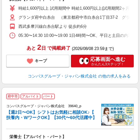
入
歓
時給1,600円以上 試用期間中 時給1,600円以上(試用期間2ヶ月
～
グランダ府中白糸台 （東京都府中市白糸台1丁目37-2 グランダ
用
週
西武多摩川線白糸台駅より 徒歩約6分
内
W
05:30〜14:30 10:00〜19:00 1日4時間〜OK、平日と土日の内
2
あと
日
で掲載終了
(2026/08/08 23:59まで)
応募画面へ進む
キープ
かんたん3ステップ！
コンパスグループ・ジャパン株式会社
の他の求人をみる
府中市
アルバイト
パート
コンパスグループ・ジャパン株式会社 39640_p
く
【週2日〜OK】シフトはお気軽に相談OK♪【
扶養内・WワークOK】【30代〜60代活躍中】
大
栄養士【アルバイト・パート】
入