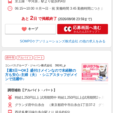
京王線「中河原」駅より徒歩約4分
06:15〜10:00 ※月〜日・祝 実働時間 3:45 勤務時
2
あと
日
で掲載終了
(2026/08/08 23:59まで)
応募画面へ進む
キープ
かんたん3ステップ！
SOMPOケアソリューションズ株式会社
の他の求人をみる
府中市
アルバイト
パート
コンパスグループ・ジャパン株式会社 39241_p
く
【週3日〜OK】盛付けメインなので未経験の
方も安心♪主婦（夫）・シニアスタッフがメイ
ンで活躍中♪
大
調理補助【アルバイト・パート】
入
歓
時給1,250円以上 試用期間中 時給1,250円以上(試用期間2ヶ月
～
グランダ府中白糸台 （東京都府中市白糸台1丁目37-2 グランダ
用
2
西武多摩川線白糸台駅より 徒歩約6分