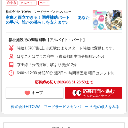
府中市
アルバイト
パート
調
株式会社HITOWA フードサービスカンパニー
家庭と両立できる！調理補助パート――あなた
の手が、誰かの暮らしを支えます♪
し
ン
福祉施設での調理補助【アルバイト・パート】
朝
K
時給1,370円以上 ※経験によりスタート時給は変動します。 ※
あ
はなことばプラス府中 （東京都府中市分梅町3-54-5）
中
代
京王線「分倍河原」駅より徒歩12分
シ
6:00〜12:30 休憩30分 週2日〜 時間帯固定 曜日はシフト制
有
応募締め切り2026/08/31 23:59まで
応募画面へ進む
キープ
かんたん3ステップ！
株式会社HITOWA フードサービスカンパニー
の他の求人をみる