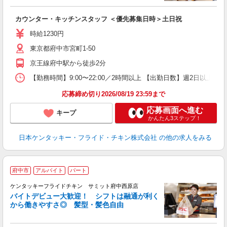
見
カウンター・キッチンスタッフ ＜優先募集日時＞土日祝
未
～
時給1230円
2
東京都府中市宮町1-50
ル
補
京王線府中駅から徒歩2分
【勤務時間】9:00〜22:00／2時間以上 【出勤日数】週2日以
応募締め切り2026/08/19 23:59まで
応募画面へ進む
キープ
かんたん3ステップ！
日本ケンタッキー・フライド・チキン株式会社
の他の求人をみる
府中市
アルバイト
パート
ケンタッキーフライドチキン サミット府中西原店
バイトデビュー大歓迎！ シフトは融通が利く
から働きやすさ◎ 髪型・髪色自由