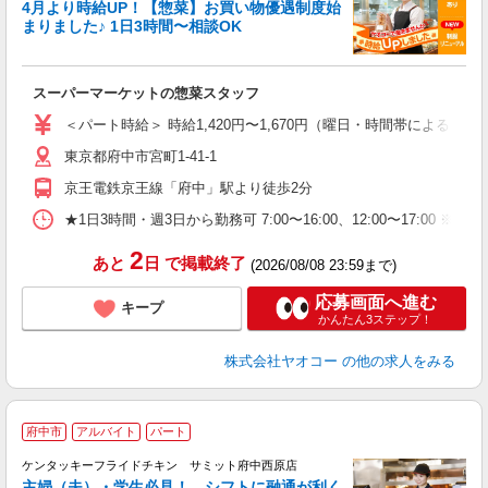
4月より時給UP！【惣菜】お買い物優遇制度始
まりました♪ 1日3時間〜相談OK
て
スーパーマーケットの惣菜スタッフ
未
ア
＜パート時給＞ 時給1,420円〜1,670円（曜日・時間帯による） 
短
東京都府中市宮町1-41-1
り
京王電鉄京王線「府中」駅より徒歩2分
★1日3時間・週3日から勤務可 7:00〜16:00、12:00〜
2
あと
日
で掲載終了
(2026/08/08 23:59まで)
応募画面へ進む
キープ
かんたん3ステップ！
株式会社ヤオコー
の他の求人をみる
府中市
アルバイト
パート
ケンタッキーフライドチキン サミット府中西原店
主婦（夫）・学生必見！ シフトに融通が利く