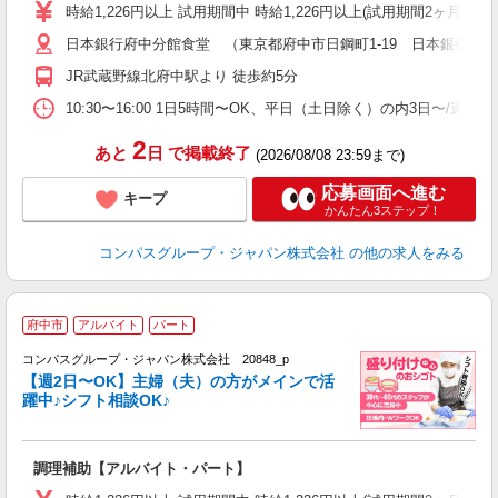
歓
時給1,226円以上 試用期間中 時給1,226円以上(試用期間2ヶ月
～
日本銀行府中分館食堂 （東京都府中市日鋼町1-19 日本銀行府
用
務
JR武蔵野線北府中駅より 徒歩約5分
ま
10:30〜16:00 1日5時間〜OK、平日（土日除く）の内3日〜/週
2
あと
日
で掲載終了
(2026/08/08 23:59まで)
応募画面へ進む
キープ
かんたん3ステップ！
コンパスグループ・ジャパン株式会社
の他の求人をみる
府中市
アルバイト
パート
コンパスグループ・ジャパン株式会社 20848_p
く
【週2日〜OK】主婦（夫）の方がメインで活
躍中♪シフト相談OK♪
大
調理補助【アルバイト・パート】
入
歓