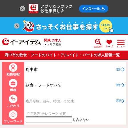
関東
の求人
▼エリア変更
府中市の飲食・フードのバイト・アルバイト・パートの求人情報一覧
府中市
選択
勤務地/駅
飲食・フードすべて
選択
職種
雇用形態、給与、特徴、その他
選択
こだわり
を含まない
フリーワード