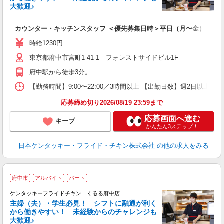
大歓迎♪
見
カウンター・キッチンスタッフ ＜優先募集日時＞平日（月〜金） 9:00〜
未
～
時給1230円
2
東京都府中市宮町1-41-1 フォレストサイドビル1F
ル
補
府中駅から徒歩3分。
【勤務時間】9:00〜22:00／3時間以上 【出勤日数】週2日以
応募締め切り2026/08/19 23:59まで
応募画面へ進む
キープ
かんたん3ステップ！
日本ケンタッキー・フライド・チキン株式会社
の他の求人をみる
府中市
アルバイト
パート
ケンタッキーフライドチキン くるる府中店
主婦（夫）・学生必見！ シフトに融通が利く
から働きやすい！ 未経験からのチャレンジも
大歓迎♪