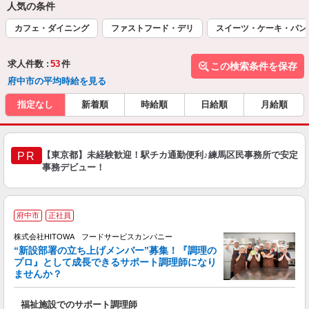
人気の条件
カフェ・ダイニング
ファストフード・デリ
スイーツ・ケーキ・パン
求人件数 :
53
件
この検索条件を保存
府中市の平均時給を見る
指定なし
新着順
時給順
日給順
月給順
【東京都】未経験歓迎！駅チカ通勤便利♪練馬区民事務所で安定
PR
事務デビュー！
府中市
正社員
株式会社HITOWA フードサービスカンパニー
“新設部署の立ち上げメンバー”募集！『調理の
プロ』として成長できるサポート調理師になり
ませんか？
す
福祉施設でのサポート調理師
経