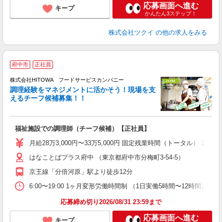
応募画面へ進む
キープ
かんたん3ステップ！
株式会社ツクイ
の他の求人をみる
府中市
正社員
株式会社HITOWA フードサービスカンパニー
調理経験をマネジメントに活かそう！現場を支
えるチーフ候補募集！！
の
福祉施設での調理師（チーフ候補）【正社員】
早
O
月給28万3,000円〜33万5,000円 固定残業時間（トータル） 30
O
はなことばプラス府中 （東京都府中市分梅町3-54-5）
卒
ク
京王線「分倍河原」駅より徒歩12分
0
や
6:00〜19:00 1ヶ月変形労働時間制 （1日実働5時間〜12時間） シフト例 月
賃
応募締め切り2026/08/31 23:59まで
応募画面へ進む
キープ