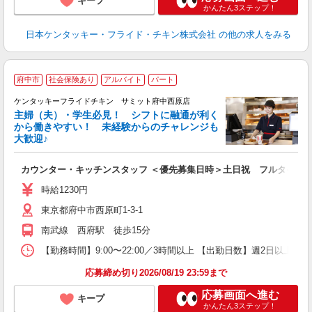
キープ
かんたん3ステップ！
日本ケンタッキー・フライド・チキン株式会社
の他の求人をみる
府中市
社会保険あり
アルバイト
パート
ケンタッキーフライドチキン サミット府中西原店
主婦（夫）・学生必見！ シフトに融通が利く
から働きやすい！ 未経験からのチャレンジも
大歓迎♪
見
カウンター・キッチンスタッフ ＜優先募集日時＞土日祝 フルタイム
未
ダ
時給1230円
昇
東京都府中市西原町1-3-1
上
か
南武線 西府駅 徒歩15分
【勤務時間】9:00〜22:00／3時間以上 【出勤日数】週2日以
応募締め切り2026/08/19 23:59まで
応募画面へ進む
キープ
かんたん3ステップ！