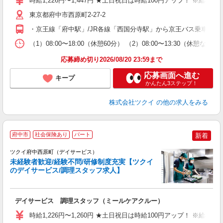
時給1,226円〜1,447円 ★土日祝日は時給100円アップ！ ※給
リ
ー
東京都府中市西原町2-27-2
O
・京王線「府中駅」/JR各線「西国分寺駅」から京王バス乗車、「
な
（1）08:00〜18:00（休憩60分） （2）08:00〜13:30（
髪
応募締め切り2026/08/20 23:59まで
応募画面へ進む
キープ
かんたん3ステップ！
株式会社ツクイ
の他の求人をみる
府中市
社会保険あり
パート
新着
ツクイ府中西原町（デイサービス）
未経験者歓迎/経験不問/研修制度充実【ツクイ
のデイサービス/調理スタッフ求人】
各
デイサービス 調理スタッフ（ミールケアクルー）
入
り
時給1,226円〜1,260円 ★土日祝日は時給100円アップ！ ※給
リ