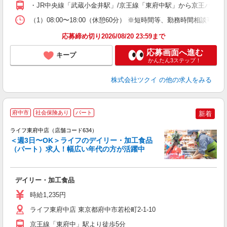
・JR中央線「武蔵小金井駅」/京王線「東府中駅」から京王バス乗
な
（1）08:00〜18:00（休憩60分） ※短時間等、勤務時間相談
髪
応募締め切り2026/08/20 23:59まで
応募画面へ進む
キープ
かんたん3ステップ！
株式会社ツクイ
の他の求人をみる
府中市
社会保険あり
パート
新着
ライフ東府中店（店舗コード634）
＜週3日〜OK＞ライフのデイリー・加工食品
（パート）求人！幅広い年代の方が活躍中
キ
デイリー・加工食品
未
～
時給1,235円
2
ライフ東府中店 東京都府中市若松町2-1-10
京王線「東府中」駅より徒歩5分