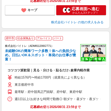
応募締め切り2026/08/31 23:59まで
応募画面へ進む
キープ
かんたん3ステップ！
株式会社バイトレ
の他の求人をみる
府中市
社会保険あり
アルバイト
パート
株式会社バイトレ（ADM811206GT71）
未経験OKの簡単ワーク多数！体への負担少な
め。日払いOK＆スポット・単発のお仕事が豊
富！
ス
ロ
コツコツ派歓迎｜見る・分ける・貼るだけ♪倉庫内軽作業
即
活
時給1576円〜時給1700円（就業先により異なる）
（
東京都府中市
短
K
最寄駅：府中競馬正門前駅、府中駅、東府中駅
日
髪
週1日以上/お好きな時間で勤務◎ 朝ダケ・昼ダケ・夜ダケ・夜勤など、 ご自
応募締め切り2026/08/31 23:59まで