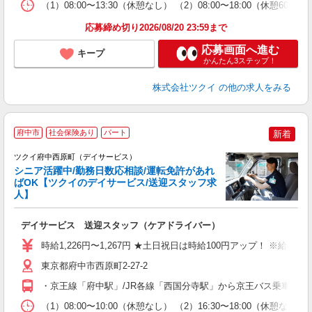
な
（1）08:00〜13:30（休憩なし） （2）08:00〜18:00（休
髪
応募締め切り2026/08/20 23:59まで
応募画面へ進む
キープ
かんたん3ステップ！
株式会社ツクイ
の他の求人をみる
府中市
社会保険あり
パート
新着
ツクイ府中西原町（デイサービス）
シニア活躍中/勤務日数応相談/運転免許があれ
ばOK【ツクイのデイサービス/送迎スタッフ求
人】
各
デイサービス 送迎スタッフ（ケアドライバー）
入
り
時給1,226円〜1,267円 ★土日祝日は時給100円アップ！ ※給
リ
ー
東京都府中市西原町2-27-2
O
・京王線「府中駅」/JR各線「西国分寺駅」から京王バス乗車、「
な
（1）08:00〜10:00（休憩なし） （2）16:30〜18:00