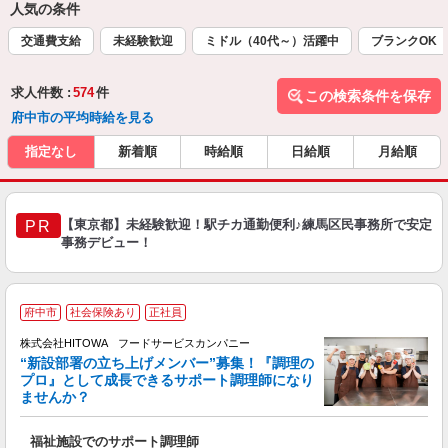
人気の条件
交通費支給
未経験歓迎
ミドル（40代～）活躍中
ブランクOK
求人件数 :
574
件
この検索条件を保存
府中市の平均時給を見る
指定なし
新着順
時給順
日給順
月給順
【東京都】未経験歓迎！駅チカ通勤便利♪練馬区民事務所で安定
PR
事務デビュー！
府中市
社会保険あり
正社員
株式会社HITOWA フードサービスカンパニー
“新設部署の立ち上げメンバー”募集！『調理の
プロ』として成長できるサポート調理師になり
ませんか？
す
福祉施設でのサポート調理師
経