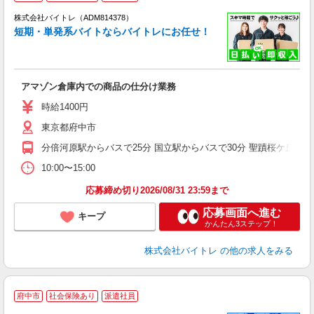
ィ
株式会社バイトレ（ADM814378）
短期・単発系バイトならバイトレにお任せ！
い
アマゾン倉庫内での商品の仕分け業務
即
活
時給1400円
（
東京都府中市
煙
K.
分倍河原駅からバスで25分 国立駅からバスで30分 聖蹟桜ケ丘駅か
10:00〜15:00
応募締め切り2026/08/31 23:59まで
応募画面へ進む
キープ
かんたん3ステップ！
株式会社バイトレ
の他の求人をみる
府中市
社会保険あり
派遣社員