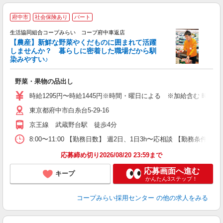
府中市
社会保険あり
パート
生活協同組合コープみらい コープ府中車返店
【農産】新鮮な野菜やくだものに囲まれて活躍
しませんか？ 暮らしに密着した職場だから馴
染みやすい♪
は
野菜・果物の品出し
未
務
時給1295円〜時給1445円※時間・曜日による ※加給含む 時給129
東京都府中市白糸台5-29-16
京王線 武蔵野台駅 徒歩4分
8:00〜11:00 【勤務日数】 週2日、1日3h〜応相談 【勤務条件】 12:
応募締め切り2026/08/20 23:59まで
応募画面へ進む
キープ
かんたん3ステップ！
コープみらい採用センター
の他の求人をみる