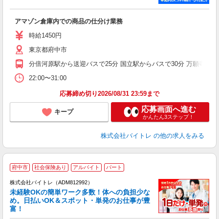
い
アマゾン倉庫内での商品の仕分け業務
即
活
時給1450円
（
東京都府中市
煙
～
分倍河原駅から送迎バスで25分 国立駅からバスで30分 万願寺駅か
22:00〜31:00
応募締め切り2026/08/31 23:59まで
応募画面へ進む
キープ
かんたん3ステップ！
株式会社バイトレ
の他の求人をみる
府中市
社会保険あり
アルバイト
パート
株式会社バイトレ（ADM812992）
未経験OKの簡単ワーク多数！体への負担少な
め。日払いOK＆スポット・単発のお仕事が豊
富！
ス