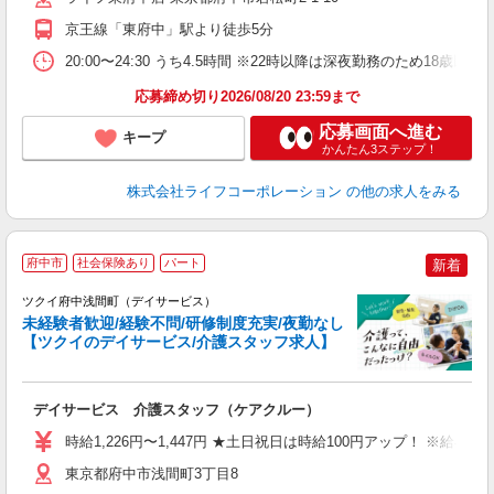
京王線「東府中」駅より徒歩5分
20:00〜24:30 うち4.5時間 ※22時以降は深夜勤務のため18歳
応募締め切り2026/08/20 23:59まで
応募画面へ進む
キープ
かんたん3ステップ！
株式会社ライフコーポレーション
の他の求人をみる
府中市
社会保険あり
パート
新着
ツクイ府中浅間町（デイサービス）
未経験者歓迎/経験不問/研修制度充実/夜勤なし
【ツクイのデイサービス/介護スタッフ求人】
各
デイサービス 介護スタッフ（ケアクルー）
入
り
時給1,226円〜1,447円 ★土日祝日は時給100円アップ！ ※給
リ
ー
東京都府中市浅間町3丁目8
O