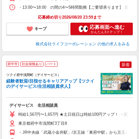
・13:00〜18:00 の間の4〜5時間勤務【ご要望承ります】 週
応募締め切り2026/08/20 23:59まで
応募画面へ進む
キープ
かんたん3ステップ！
株式会社ライフコーポレーション
の他の求人をみる
府中市
社会保険あり
パート
新着
ツクイ府中浅間町（デイサービス）
経験者歓迎/目指せるキャリアアップ【ツクイ
のデイサービス/生活相談員求人】
各
デイサービス 生活相談員
入
り
時給1,567円〜1,657円 ★土日祝日は時給100円アップ！ ・居
リ
ー
東京都府中市浅間町3丁目8
O
・JR中央線「武蔵小金井駅」/京王線「東府中駅」から京王バス乗