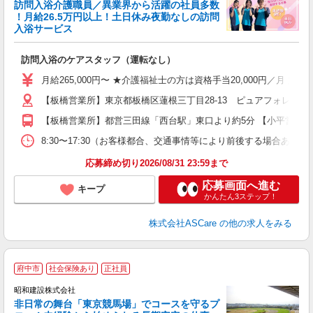
訪問入浴介護職員／異業界から活躍の社員多数
！月給26.5万円以上！土日休み夜勤なしの訪問
業
入浴サービス
ま
訪問入浴のケアスタッフ（運転なし）
入
格
月給265,000円〜 ★介護福祉士の方は資格手当20,000円／月 
週
【板橋営業所】東京都板橋区蓮根三丁目28-13 ピュアフォレスト西
り
【板橋営業所】都営三田線「西台駅」東口より約5分 【小平営業所
8:30〜17:30（お客様都合、交通事情等により前後する場合あり）
応募締め切り2026/08/31 23:59まで
応募画面へ進む
キープ
かんたん3ステップ！
株式会社ASCare
の他の求人をみる
府中市
社会保険あり
正社員
昭和建設株式会社
非日常の舞台「東京競馬場」でコースを守るプ