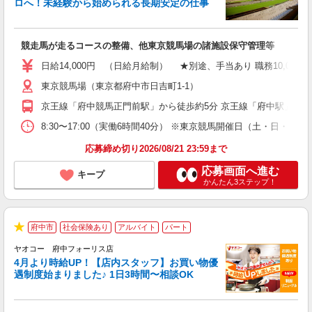
ロへ！未経験から始められる長期安定の仕事
る
競走馬が走るコースの整備、他東京競馬場の諸施設保守管理等
車
日給14,000円 （日給月給制） ★別途、手当あり 職務10,000円/月 皆
東京競馬場（東京都府中市日吉町1-1）
京王線「府中競馬正門前駅」から徒歩約5分 京王線「府中駅」「東
8:30〜17:00（実働6時間40分） ※東京競馬開催日（土・日・祝
応募締め切り2026/08/21 23:59まで
応募画面へ進む
キープ
かんたん3ステップ！
府中市
社会保険あり
アルバイト
パート
★
ヤオコー 府中フォーリス店
4月より時給UP！【店内スタッフ】お買い物優
遇制度始まりました♪ 1日3時間〜相談OK
わ