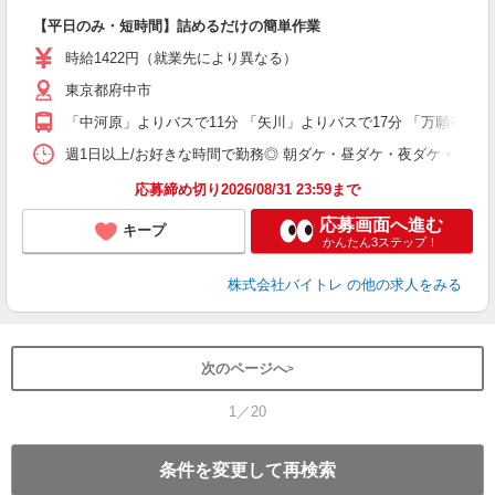
ロ
【平日のみ・短時間】詰めるだけの簡単作業
即
活
時給1422円（就業先により異なる）
（
東京都府中市
短
K
「中河原」よりバスで11分 「矢川」よりバスで17分 「万願寺」よ
日
髪
週1日以上/お好きな時間で勤務◎ 朝ダケ・昼ダケ・夜ダケ・夜勤など、 ご自
応募締め切り2026/08/31 23:59まで
応募画面へ進む
キープ
かんたん3ステップ！
株式会社バイトレ
の他の求人をみる
次のページへ
1／20
条件を変更して再検索