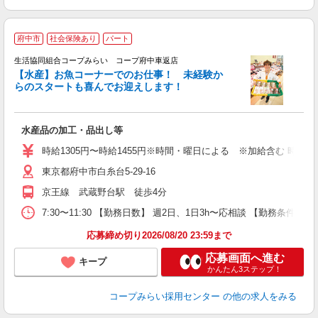
府中市
社会保険あり
パート
生活協同組合コープみらい コープ府中車返店
【水産】お魚コーナーでのお仕事！ 未経験か
らのスタートも喜んでお迎えします！
飛
水産品の加工・品出し等
未
務
時給1305円〜時給1455円※時間・曜日による ※加給含む 時給130
東京都府中市白糸台5-29-16
京王線 武蔵野台駅 徒歩4分
7:30〜11:30 【勤務日数】 週2日、1日3h〜応相談 【勤務条件】 13:
応募締め切り2026/08/20 23:59まで
応募画面へ進む
キープ
かんたん3ステップ！
コープみらい採用センター
の他の求人をみる