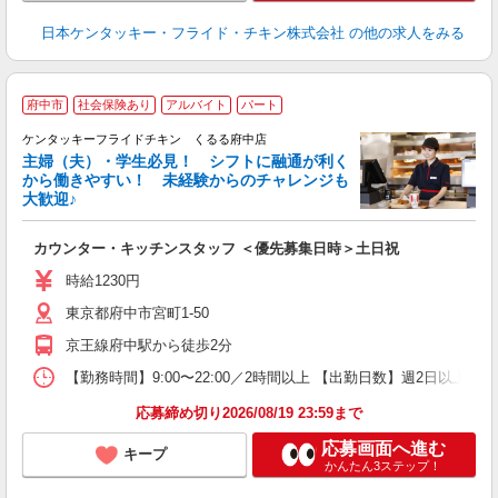
日本ケンタッキー・フライド・チキン株式会社
の他の求人をみる
府中市
社会保険あり
アルバイト
パート
ケンタッキーフライドチキン くるる府中店
主婦（夫）・学生必見！ シフトに融通が利く
から働きやすい！ 未経験からのチャレンジも
大歓迎♪
見
カウンター・キッチンスタッフ ＜優先募集日時＞土日祝
未
～
時給1230円
2
東京都府中市宮町1-50
ル
補
京王線府中駅から徒歩2分
【勤務時間】9:00〜22:00／2時間以上 【出勤日数】週2日以
応募締め切り2026/08/19 23:59まで
応募画面へ進む
キープ
かんたん3ステップ！