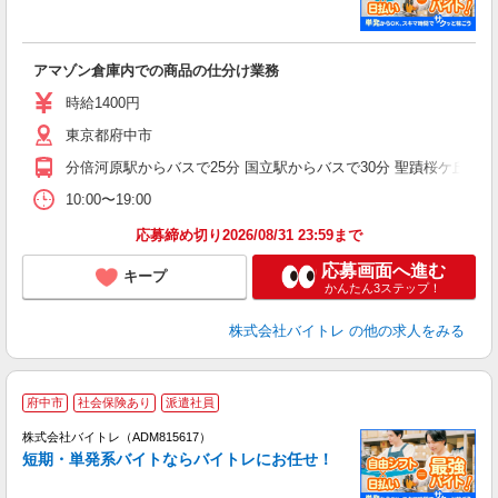
い
アマゾン倉庫内での商品の仕分け業務
即
活
時給1400円
（
東京都府中市
煙
K.
分倍河原駅からバスで25分 国立駅からバスで30分 聖蹟桜ケ丘駅か
10:00〜19:00
応募締め切り2026/08/31 23:59まで
応募画面へ進む
キープ
かんたん3ステップ！
株式会社バイトレ
の他の求人をみる
府中市
社会保険あり
派遣社員
ィ
株式会社バイトレ（ADM815617）
短期・単発系バイトならバイトレにお任せ！