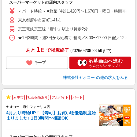
スーパーマーケットの店内スタッフ
未
ア
＜パート時給＞ ■惣菜 時給1,420円〜1,670円（曜日・時間帯によ
短
東京都府中市宮町1-41-1
り
京王電鉄京王線「府中」駅より徒歩2分
★1日3時間・週3日から勤務可 精肉／8:00〜17:00 日配／12:30〜2
1
あと
日
で掲載終了
(2026/08/08 23:59まで)
応募画面へ進む
キープ
かんたん3ステップ！
株式会社ヤオコー
の他の求人をみる
府中市
社会保険あり
アルバイト
パート
★
ヤオコー 府中フォーリス店
4月より時給UP！【寿司】お買い物優遇制度始
まりました♪ 1日3時間〜相談OK
指
スーパーマーケットの寿司スタッフ