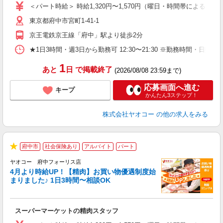
ア
＜パート時給＞ 時給1,320円〜1,570円（曜日・時間帯による） 
短
東京都府中市宮町1-41-1
り
京王電鉄京王線「府中」駅より徒歩2分
★1日3時間・週3日から勤務可 12:30〜21:30 ※勤務時
1
あと
日
で掲載終了
(2026/08/08 23:59まで)
応募画面へ進む
キープ
かんたん3ステップ！
株式会社ヤオコー
の他の求人をみる
府中市
社会保険あり
アルバイト
パート
★
ヤオコー 府中フォーリス店
4月より時給UP！【精肉】お買い物優遇制度始
まりました♪ 1日3時間〜相談OK
店
スーパーマーケットの精肉スタッフ
未
ア