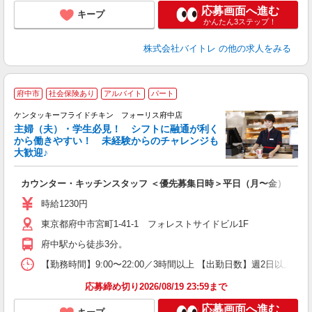
応募画面へ進む
キープ
かんたん3ステップ！
株式会社バイトレ
の他の求人をみる
府中市
社会保険あり
アルバイト
パート
ケンタッキーフライドチキン フォーリス府中店
主婦（夫）・学生必見！ シフトに融通が利く
から働きやすい！ 未経験からのチャレンジも
大歓迎♪
見
カウンター・キッチンスタッフ ＜優先募集日時＞平日（月〜金） 9:00〜
未
～
時給1230円
2
東京都府中市宮町1-41-1 フォレストサイドビル1F
ル
補
府中駅から徒歩3分。
【勤務時間】9:00〜22:00／3時間以上 【出勤日数】週2日以
応募締め切り2026/08/19 23:59まで
応募画面へ進む