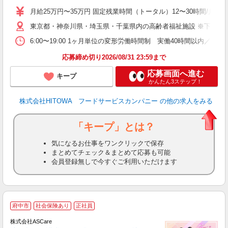
活
月給25万円〜35万円 固定残業時間（トータル）12〜30時間/月 固
K
東京都・神奈川県・埼玉県・千葉県内の高齢者福祉施設 ※下記4
典
6:00〜19:00 1ヶ月単位の変形労働時間制 実働40時間以内／週平均 
応募締め切り2026/08/31 23:59まで
応募画面へ進む
キープ
かんたん3ステップ！
株式会社HITOWA フードサービスカンパニー
の他の求人をみる
「キープ」とは？
気になるお仕事をワンクリックで保存
まとめてチェック＆まとめて応募も可能
会員登録無しで今すぐご利用いただけます
ア
府中市
社会保険あり
正社員
リ
れ
株式会社ASCare