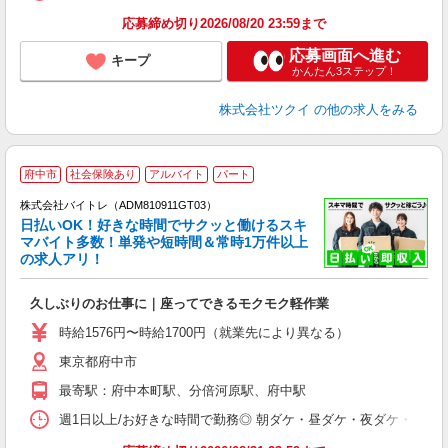
髪
応募締め切り2026/08/20 23:59まで
応募画面へ進む
キープ
かんたん3ステップ！
株式会社ツクイ
の他の求人をみる
府中市
社会保険あり
アルバイト
パート
株式会社バイトレ（ADM810911GT03）
く
日払いOK！好きな時間でサクッと働けるスキ
マバイト多数！単発や短時間＆常時1万件以上
☆
の求人アリ！
験
久しぶりのお仕事に｜座ってできるモクモク軽作業
即
活
時給1576円〜時給1700円（就業先により異なる）
（
東京都府中市
短
K
最寄駅：府中本町駅、分倍河原駅、府中駅
日
髪
週1日以上/お好きな時間で勤務◎ 朝ダケ・昼ダケ・夜ダケ・夜勤など、 ご自