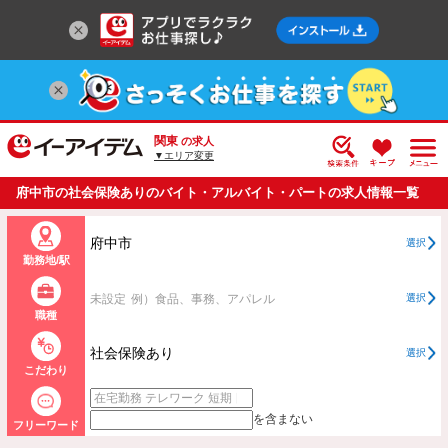
関東
の求人
▼エリア変更
府中市の社会保険ありのバイト・アルバイト・パートの求人情報一覧
府中市
選択
勤務地/駅
未設定
例）食品、事務、アパレル
選択
職種
社会保険あり
選択
こだわり
を含まない
フリーワード