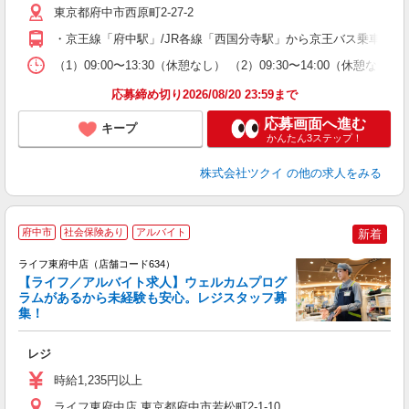
ー
東京都府中市西原町2-27-2
O
・京王線「府中駅」/JR各線「西国分寺駅」から京王バス乗車、「
な
（1）09:00〜13:30（休憩なし） （2）09:30〜14:00（
髪
応募締め切り2026/08/20 23:59まで
応募画面へ進む
キープ
かんたん3ステップ！
株式会社ツクイ
の他の求人をみる
府中市
社会保険あり
アルバイト
新着
ライフ東府中店（店舗コード634）
【ライフ／アルバイト求人】ウェルカムプログ
ラムがあるから未経験も安心。レジスタッフ募
集！
レジ
未
～
時給1,235円以上
2
給
ライフ東府中店 東京都府中市若松町2-1-10