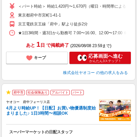
ア
＜パート時給＞ 時給1,420円〜1,670円（曜日・時間帯による） 
短
東京都府中市宮町1-41-1
り
京王電鉄京王線「府中」駅より徒歩2分
★1日3時間・週3日から勤務可 7:00〜16:00、12:00〜
1
あと
日
で掲載終了
(2026/08/08 23:59まで)
応募画面へ進む
キープ
かんたん3ステップ！
株式会社ヤオコー
の他の求人をみる
府中市
社会保険あり
アルバイト
パート
★
ヤオコー 府中フォーリス店
4月より時給UP！【日配】お買い物優遇制度始
まりました♪ 1日3時間〜相談OK
ル
スーパーマーケットの日配スタッフ
未