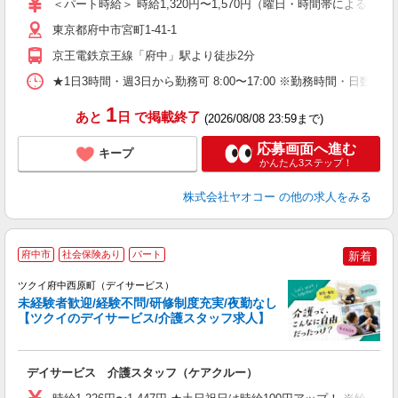
＜パート時給＞ 時給1,320円〜1,570円（曜日・時間帯による） 
短
東京都府中市宮町1-41-1
り
京王電鉄京王線「府中」駅より徒歩2分
★1日3時間・週3日から勤務可 8:00〜17:00 ※勤務時間
1
あと
日
で掲載終了
(2026/08/08 23:59まで)
応募画面へ進む
キープ
かんたん3ステップ！
株式会社ヤオコー
の他の求人をみる
府中市
社会保険あり
パート
新着
ツクイ府中西原町（デイサービス）
未経験者歓迎/経験不問/研修制度充実/夜勤なし
【ツクイのデイサービス/介護スタッフ求人】
各
デイサービス 介護スタッフ（ケアクルー）
入
り