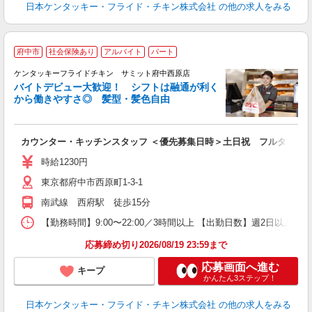
日本ケンタッキー・フライド・チキン株式会社
の他の求人をみる
府中市
社会保険あり
アルバイト
パート
ケンタッキーフライドチキン サミット府中西原店
バイトデビュー大歓迎！ シフトは融通が利く
から働きやすさ◎ 髪型・髪色自由
立
カウンター・キッチンスタッフ ＜優先募集日時＞土日祝 フルタイム
未
ダ
時給1230円
昇
東京都府中市西原町1-3-1
上
か
南武線 西府駅 徒歩15分
【勤務時間】9:00〜22:00／3時間以上 【出勤日数】週2日以
応募締め切り2026/08/19 23:59まで
応募画面へ進む
キープ
かんたん3ステップ！
日本ケンタッキー・フライド・チキン株式会社
の他の求人をみる