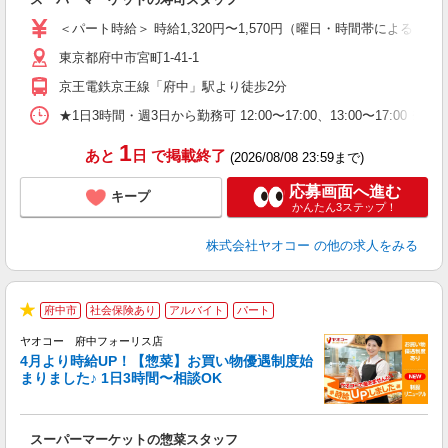
未
ア
＜パート時給＞ 時給1,320円〜1,570円（曜日・時間帯による） 
短
東京都府中市宮町1-41-1
り
京王電鉄京王線「府中」駅より徒歩2分
★1日3時間・週3日から勤務可 12:00〜17:00、13:00
1
あと
日
で掲載終了
(2026/08/08 23:59まで)
応募画面へ進む
キープ
かんたん3ステップ！
株式会社ヤオコー
の他の求人をみる
府中市
社会保険あり
アルバイト
パート
★
ヤオコー 府中フォーリス店
4月より時給UP！【惣菜】お買い物優遇制度始
まりました♪ 1日3時間〜相談OK
て
スーパーマーケットの惣菜スタッフ
未