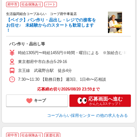
府中市
社会保険あり
パート
生活協同組合コープみらい コープ府中車返店
【ベイク】パン作り・品出し・レジでの接客を
お任せ♪ 未経験からのスタートも歓迎します
！
ん
パン作り・品出し等
未
務
時給1305円〜時給1455円※時間・曜日による ※加給含む 時給130
東京都府中市白糸台5-29-16
京王線 武蔵野台駅 徒歩4分
7:30〜11:30 【勤務日数】 週3日、1日4h〜応相談
応募締め切り2026/08/20 23:59まで
応募画面へ進む
キープ
かんたん3ステップ！
コープみらい採用センター
の他の求人をみる
府中市
社会保険あり
派遣社員