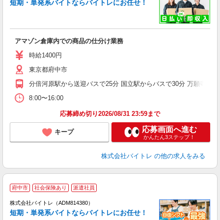
短期・単発系バイトならバイトレにお任せ！
い
アマゾン倉庫内での商品の仕分け業務
即
活
時給1400円
（
東京都府中市
煙
～
分倍河原駅から送迎バスで25分 国立駅からバスで30分 万願寺駅か
8:00〜16:00
応募締め切り2026/08/31 23:59まで
応募画面へ進む
キープ
かんたん3ステップ！
株式会社バイトレ
の他の求人をみる
府中市
社会保険あり
派遣社員
ィ
株式会社バイトレ（ADM814380）
短期・単発系バイトならバイトレにお任せ！