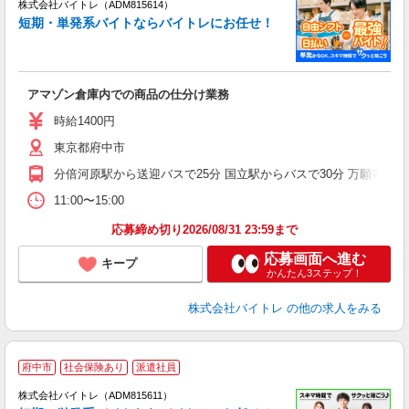
ィ
株式会社バイトレ（ADM815614）
短期・単発系バイトならバイトレにお任せ！
い
アマゾン倉庫内での商品の仕分け業務
即
活
時給1400円
（
東京都府中市
煙
～
分倍河原駅から送迎バスで25分 国立駅からバスで30分 万願寺駅か
11:00〜15:00
応募締め切り2026/08/31 23:59まで
応募画面へ進む
キープ
かんたん3ステップ！
株式会社バイトレ
の他の求人をみる
府中市
社会保険あり
派遣社員
ィ
株式会社バイトレ（ADM815611）