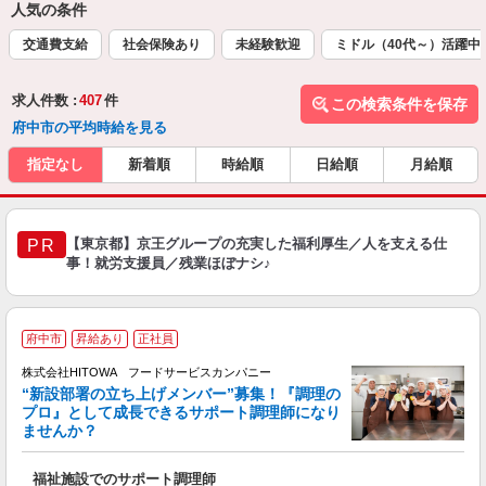
人気の条件
交通費支給
社会保険あり
未経験歓迎
ミドル（40代～）活躍中
求人件数 :
407
件
この検索条件を保存
府中市の平均時給を見る
指定なし
新着順
時給順
日給順
月給順
【東京都】京王グループの充実した福利厚生／人を支える仕
PR
事！就労支援員／残業ほぼナシ♪
府中市
昇給あり
正社員
株式会社HITOWA フードサービスカンパニー
“新設部署の立ち上げメンバー”募集！『調理の
プロ』として成長できるサポート調理師になり
ませんか？
す
福祉施設でのサポート調理師
経