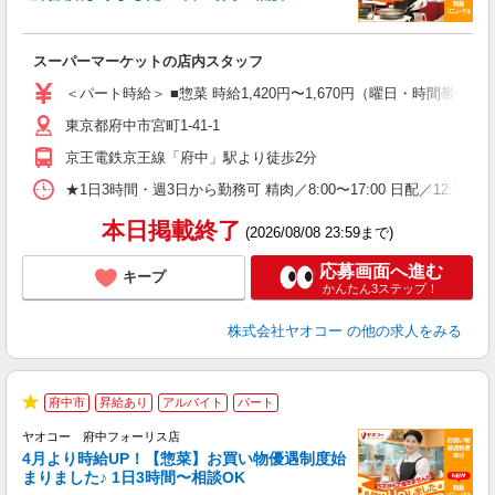
わ
スーパーマーケットの店内スタッフ
未
ア
＜パート時給＞ ■惣菜 時給1,420円〜1,670円（曜日・時間帯によ
短
東京都府中市宮町1-41-1
り
京王電鉄京王線「府中」駅より徒歩2分
★1日3時間・週3日から勤務可 精肉／8:00〜17:00 日配／12:30〜2
本日掲載終了
(2026/08/08 23:59まで)
応募画面へ進む
キープ
かんたん3ステップ！
株式会社ヤオコー
の他の求人をみる
府中市
昇給あり
アルバイト
パート
★
ヤオコー 府中フォーリス店
4月より時給UP！【惣菜】お買い物優遇制度始
まりました♪ 1日3時間〜相談OK