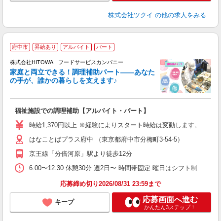
株式会社ツクイ
の他の求人をみる
府中市
昇給あり
アルバイト
パート
調
株式会社HITOWA フードサービスカンパニー
家庭と両立できる！調理補助パート――あなた
の手が、誰かの暮らしを支えます♪
し
ン
福祉施設での調理補助【アルバイト・パート】
朝
K
時給1,370円以上 ※経験によりスタート時給は変動します。 ※
あ
はなことばプラス府中 （東京都府中市分梅町3-54-5）
中
代
京王線「分倍河原」駅より徒歩12分
シ
6:00〜12:30 休憩30分 週2日〜 時間帯固定 曜日はシフト制
有
応募締め切り2026/08/31 23:59まで
応募画面へ進む
キープ
かんたん3ステップ！