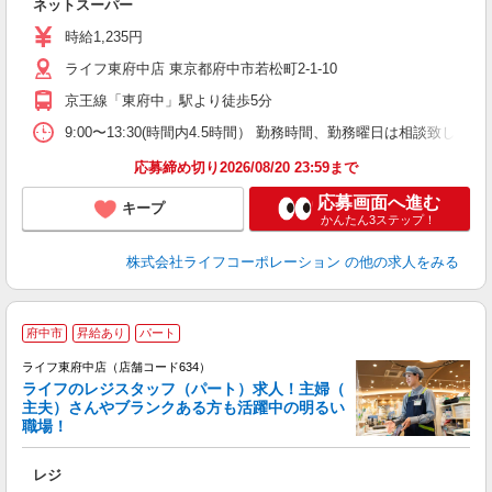
ネットスーパー
未
～
時給1,235円
2
ライフ東府中店 東京都府中市若松町2-1-10
京王線「東府中」駅より徒歩5分
9:00〜13:30(時間内4.5時間） 勤務時間、勤務曜日は相談致し
応募締め切り2026/08/20 23:59まで
応募画面へ進む
キープ
かんたん3ステップ！
株式会社ライフコーポレーション
の他の求人をみる
府中市
昇給あり
パート
ライフ東府中店（店舗コード634）
ライフのレジスタッフ（パート）求人！主婦（
主夫）さんやブランクある方も活躍中の明るい
職場！
レジ
未