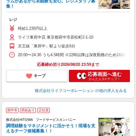
ラムがあるから未経験も安心。レジスタッフ募
集！
レジ
未
～
時給1,235円以上
2
ライフ東府中店 東京都府中市若松町2-1-10
給
京王線「東府中」駅より徒歩5分
20:00〜24:30 うち4.5時間 ※22時以降は深夜勤務のため18歳
応募締め切り2026/08/20 23:59まで
応募画面へ進む
キープ
かんたん3ステップ！
株式会社ライフコーポレーション
の他の求人をみる
府中市
昇給あり
正社員
株式会社HITOWA フードサービスカンパニー
調理経験をマネジメントに活かそう！現場を支
えるチーフ候補募集！！