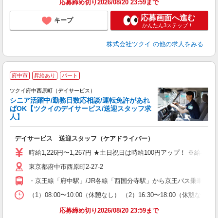
応募締め切り2026/08/20 23:59まで
応募画面へ進む
キープ
かんたん3ステップ！
株式会社ツクイ
の他の求人をみる
府中市
昇給あり
パート
ツクイ府中西原町（デイサービス）
シニア活躍中/勤務日数応相談/運転免許があれ
ばOK【ツクイのデイサービス/送迎スタッフ求
人】
各
デイサービス 送迎スタッフ（ケアドライバー）
入
り
時給1,226円〜1,267円 ★土日祝日は時給100円アップ！ ※給
リ
東京都府中市西原町2-27-2
ー
O
・京王線「府中駅」/JR各線「西国分寺駅」から京王バス乗車、「
な
（1）08:00〜10:00（休憩なし） （2）16:30〜18:00
髪
応募締め切り2026/08/20 23:59まで