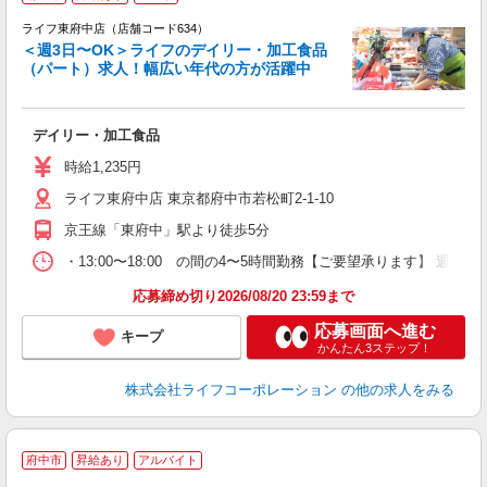
ライフ東府中店（店舗コード634）
＜週3日〜OK＞ライフのデイリー・加工食品
（パート）求人！幅広い年代の方が活躍中
キ
デイリー・加工食品
未
～
時給1,235円
2
ライフ東府中店 東京都府中市若松町2-1-10
京王線「東府中」駅より徒歩5分
・13:00〜18:00 の間の4〜5時間勤務【ご要望承ります】 週
応募締め切り2026/08/20 23:59まで
応募画面へ進む
キープ
かんたん3ステップ！
株式会社ライフコーポレーション
の他の求人をみる
府中市
昇給あり
アルバイト