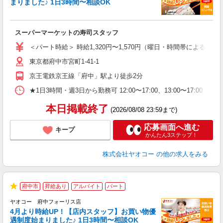
まりました♪ 1日3時間〜相談OK
指
スーパーマーケットの寿司スタッフ
未
ア
＜パート時給＞ 時給1,320円〜1,570円（曜日・時間帯による） 
短
東京都府中市宮町1-41-1
り
京王電鉄京王線「府中」駅より徒歩2分
★1日3時間・週3日から勤務可 12:00〜17:00、13:00
本日掲載終了
(2026/08/08 23:59まで)
応募画面へ進む
キープ
かんたん3ステップ！
株式会社ヤオコー
の他の求人をみる
府中市
昇給あり
アルバイト
パート
★
ヤオコー 府中フォーリス店
4月より時給UP！【店内スタッフ】お買い物優
遇制度始まりました♪ 1日3時間〜相談OK