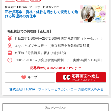
務
株式会社HITOWA フードサービスカンパニー
正社員募集！資格・経験を活かして安定して働
ける調理師のお仕事
食
の
福祉施設での調理師【正社員】
早
O
月給26万1,500円〜29万2,500円 固定残業時間（トータル） 30.
O
はなことばプラス府中 （東京都府中市分梅町3-54-5）
卒
ク
京王線「分倍河原」駅より徒歩12分
0
や
6:00〜19:00 1ヶ月変形労働時間制 （1日実働5時間〜12時間） シ
賃
応募締め切り2026/08/31 23:59まで
応募画面へ進む
キープ
かんたん3ステップ！
株式会社HITOWA フードサービスカンパニー
の他の求人をみる
次のページへ