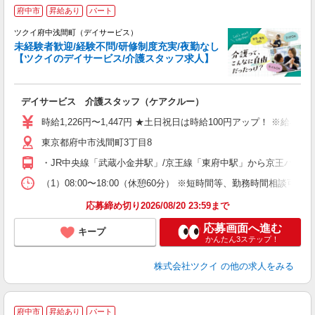
府中市
昇給あり
パート
ツクイ府中浅間町（デイサービス）
未経験者歓迎/経験不問/研修制度充実/夜勤なし
【ツクイのデイサービス/介護スタッフ求人】
各
デイサービス 介護スタッフ（ケアクルー）
入
り
時給1,226円〜1,447円 ★土日祝日は時給100円アップ！ ※給
リ
東京都府中市浅間町3丁目8
ー
O
・JR中央線「武蔵小金井駅」/京王線「東府中駅」から京王バス乗
な
（1）08:00〜18:00（休憩60分） ※短時間等、勤務時間相談
髪
応募締め切り2026/08/20 23:59まで
応募画面へ進む
キープ
かんたん3ステップ！
株式会社ツクイ
の他の求人をみる
府中市
昇給あり
パート