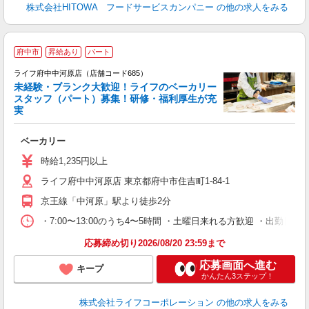
株式会社HITOWA フードサービスカンパニー
の他の求人をみる
府中市
昇給あり
パート
ライフ府中中河原店（店舗コード685）
未経験・ブランク大歓迎！ライフのベーカリー
スタッフ（パート）募集！研修・福利厚生が充
実
ベーカリー
未
～
時給1,235円以上
2
ライフ府中中河原店 東京都府中市住吉町1-84-1
給
京王線「中河原」駅より徒歩2分
・7:00〜13:00のうち4〜5時間 ・土曜日来れる方歓迎 ・出勤日
応募締め切り2026/08/20 23:59まで
応募画面へ進む
キープ
かんたん3ステップ！
株式会社ライフコーポレーション
の他の求人をみる