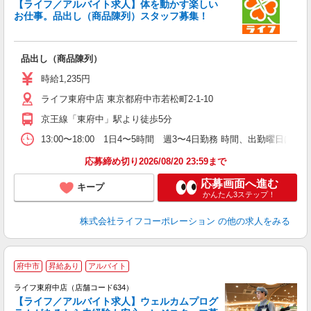
【ライフ／アルバイト求人】体を動かす楽しい
お仕事。品出し（商品陳列）スタッフ募集！
品出し（商品陳列）
未
～
時給1,235円
期
ライフ東府中店 東京都府中市若松町2-1-10
京王線「東府中」駅より徒歩5分
13:00〜18:00 1日4〜5時間 週3〜4日勤務 時間、出勤曜
応募締め切り2026/08/20 23:59まで
応募画面へ進む
キープ
かんたん3ステップ！
株式会社ライフコーポレーション
の他の求人をみる
府中市
昇給あり
アルバイト
ライフ東府中店（店舗コード634）
【ライフ／アルバイト求人】ウェルカムプログ