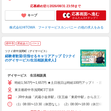
助
応募締め切り2026/08/31 23:59まで
応募画面へ進む
キープ
かんたん3ステップ！
株式会社HITOWA フードサービスカンパニー
の他の求人をみる
府中市
昇給あり
パート
ツクイ府中浅間町（デイサービス）
経験者歓迎/目指せるキャリアアップ【ツクイ
のデイサービス/生活相談員求人】
各
デイサービス 生活相談員
入
り
時給1,567円〜1,657円 ★土日祝日は時給100円アップ！ ・居
リ
東京都府中市浅間町3丁目8
ー
O
・JR中央線「武蔵小金井駅」/京王線「東府中駅」から京王バス乗
な
（1）08:00〜13:30（休憩なし） （2）08:00〜18:00（休
髪