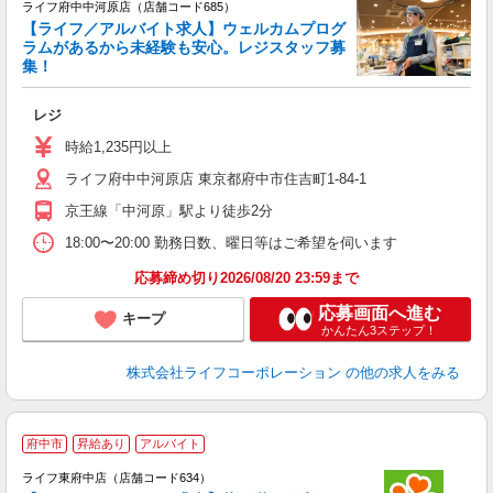
ライフ府中中河原店（店舗コード685）
【ライフ／アルバイト求人】ウェルカムプログ
ラムがあるから未経験も安心。レジスタッフ募
集！
レジ
未
～
時給1,235円以上
2
ライフ府中中河原店 東京都府中市住吉町1-84-1
京王線「中河原」駅より徒歩2分
18:00〜20:00 勤務日数、曜日等はご希望を伺います
応募締め切り2026/08/20 23:59まで
応募画面へ進む
キープ
かんたん3ステップ！
株式会社ライフコーポレーション
の他の求人をみる
府中市
昇給あり
アルバイト
ライフ東府中店（店舗コード634）