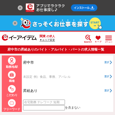
関東
の求人
▼エリア変更
府中市の昇給ありのバイト・アルバイト・パートの求人情報一覧
府中市
選択
勤務地/駅
未設定
例）食品、事務、アパレル
選択
職種
昇給あり
選択
こだわり
を含まない
フリーワード