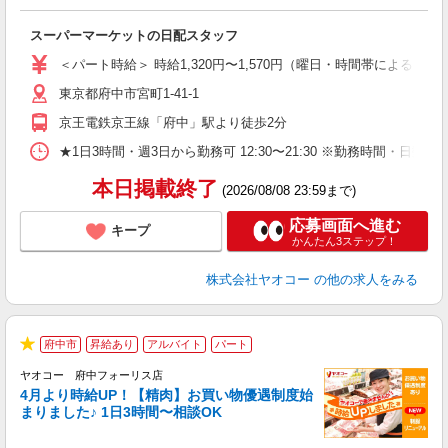
ル
スーパーマーケットの日配スタッフ
未
ア
＜パート時給＞ 時給1,320円〜1,570円（曜日・時間帯による） 
短
東京都府中市宮町1-41-1
り
京王電鉄京王線「府中」駅より徒歩2分
★1日3時間・週3日から勤務可 12:30〜21:30 ※勤務時
本日掲載終了
(2026/08/08 23:59まで)
応募画面へ進む
キープ
かんたん3ステップ！
株式会社ヤオコー
の他の求人をみる
府中市
昇給あり
アルバイト
パート
★
ヤオコー 府中フォーリス店
4月より時給UP！【精肉】お買い物優遇制度始
まりました♪ 1日3時間〜相談OK