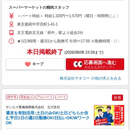
店
スーパーマーケットの精肉スタッフ
未
ア
＜パート時給＞ 時給1,320円〜1,570円（曜日・時間帯による） 
短
東京都府中市宮町1-41-1
り
京王電鉄京王線「府中」駅より徒歩2分
★1日3時間・週3日から勤務可 8:00〜17:00 ※勤務時間
本日掲載終了
(2026/08/08 23:59まで)
応募画面へ進む
キープ
かんたん3ステップ！
株式会社ヤオコー
の他の求人をみる
府中市
昇給あり
アルバイト
パート
新着
サンエス警備保障株式会社 立川支社
週末を有効活用♪土日のみOK/土日どちらか含
む平日1日の週2日勤務OK/日払いOK/Wワーク
OK