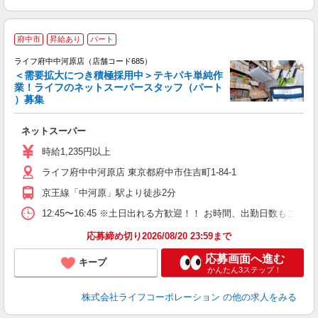
府中市
昇給あり
パート
ライフ府中中河原店（店舗コード685）
＜需要拡大につき積極採用中＞テキパキ単純作
業！ライフのネットスーパースタッフ（パート
）募集
ネットスーパー
未
～
時給1,235円以上
養
ライフ府中中河原店 東京都府中市住吉町1-84-1
京王線「中河原」駅より徒歩2分
12:45〜16:45 ※土日出れる方歓迎！！ お時間、出勤日数もご相
応募締め切り2026/08/20 23:59まで
応募画面へ進む
キープ
かんたん3ステップ！
株式会社ライフコーポレーション
の他の求人をみる