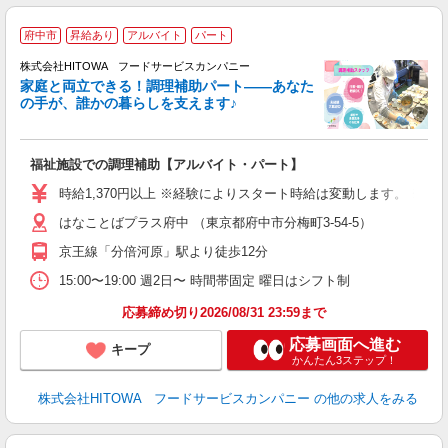
府中市
昇給あり
アルバイト
パート
調
株式会社HITOWA フードサービスカンパニー
家庭と両立できる！調理補助パート――あなた
の手が、誰かの暮らしを支えます♪
し
ン
福祉施設での調理補助【アルバイト・パート】
昼
ワ
時給1,370円以上 ※経験によりスタート時給は変動します。 ※
はなことばプラス府中 （東京都府中市分梅町3-54-5）
女
ド
京王線「分倍河原」駅より徒歩12分
活
選
15:00〜19:00 週2日〜 時間帯固定 曜日はシフト制
住
応募締め切り2026/08/31 23:59まで
応募画面へ進む
キープ
かんたん3ステップ！
株式会社HITOWA フードサービスカンパニー
の他の求人をみる