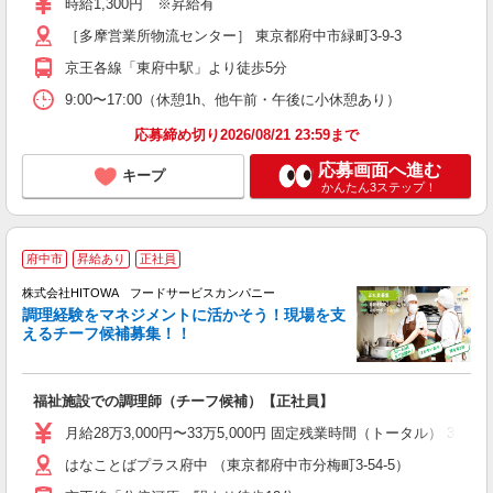
時給1,300円 ※昇給有
［多摩営業所物流センター］ 東京都府中市緑町3-9-3
京王各線「東府中駅」より徒歩5分
9:00〜17:00（休憩1h、他午前・午後に小休憩あり）
応募締め切り2026/08/21 23:59まで
応募画面へ進む
キープ
かんたん3ステップ！
府中市
昇給あり
正社員
株式会社HITOWA フードサービスカンパニー
調理経験をマネジメントに活かそう！現場を支
えるチーフ候補募集！！
の
福祉施設での調理師（チーフ候補）【正社員】
早
O
月給28万3,000円〜33万5,000円 固定残業時間（トータル） 30
O
はなことばプラス府中 （東京都府中市分梅町3-54-5）
卒
ク