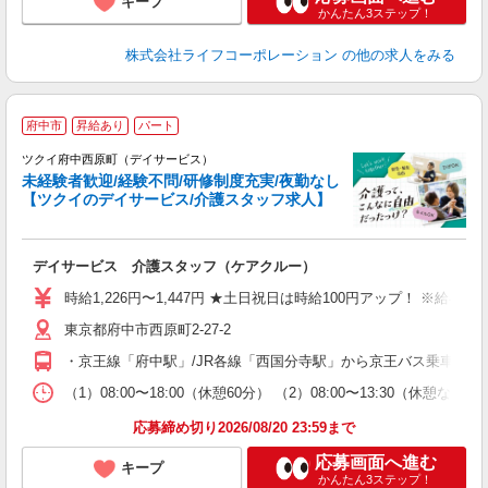
キープ
かんたん3ステップ！
株式会社ライフコーポレーション
の他の求人をみる
府中市
昇給あり
パート
ツクイ府中西原町（デイサービス）
未経験者歓迎/経験不問/研修制度充実/夜勤なし
【ツクイのデイサービス/介護スタッフ求人】
各
デイサービス 介護スタッフ（ケアクルー）
入
り
時給1,226円〜1,447円 ★土日祝日は時給100円アップ！ ※給
リ
東京都府中市西原町2-27-2
ー
O
・京王線「府中駅」/JR各線「西国分寺駅」から京王バス乗車、「
な
（1）08:00〜18:00（休憩60分） （2）08:00〜13:30（
髪
応募締め切り2026/08/20 23:59まで
応募画面へ進む
キープ
かんたん3ステップ！