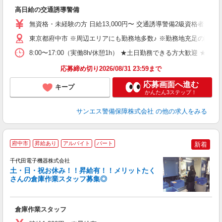
社
高日給の交通誘導警備
未
～
無資格・未経験の方 日給13,000円〜 交通誘導警備2級資格者 日
週
ク
東京都府中市 ※周辺エリアにも勤務地多数♪ ※勤務地充足の際は
8:00〜17:00（実働8h/休憩1h） ★土日勤務できる方大
応募締め切り2026/08/31 23:59まで
応募画面へ進む
キープ
かんたん3ステップ！
サンエス警備保障株式会社
の他の求人をみる
府中市
昇給あり
アルバイト
パート
新着
ま
千代田電子機器株式会社
方
土・日・祝お休み！！昇給有！！メリットたく
さんの倉庫作業スタッフ募集◎
す
昇
倉庫作業スタッフ