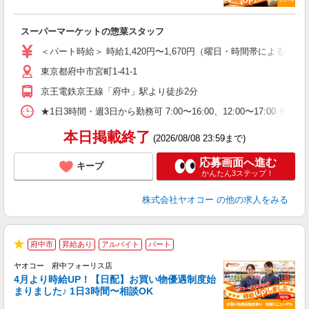
て
スーパーマーケットの惣菜スタッフ
未
ア
＜パート時給＞ 時給1,420円〜1,670円（曜日・時間帯による） 
短
東京都府中市宮町1-41-1
り
京王電鉄京王線「府中」駅より徒歩2分
★1日3時間・週3日から勤務可 7:00〜16:00、12:00〜
本日掲載終了
(2026/08/08 23:59まで)
応募画面へ進む
キープ
かんたん3ステップ！
株式会社ヤオコー
の他の求人をみる
府中市
昇給あり
アルバイト
パート
★
ヤオコー 府中フォーリス店
4月より時給UP！【日配】お買い物優遇制度始
まりました♪ 1日3時間〜相談OK