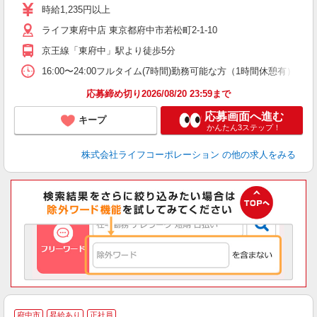
～
時給1,235円以上
2
ライフ東府中店 東京都府中市若松町2-1-10
給
京王線「東府中」駅より徒歩5分
16:00〜24:00フルタイム(7時間)勤務可能な方（1時間休憩有） 
応募締め切り2026/08/20 23:59まで
応募画面へ進む
キープ
かんたん3ステップ！
株式会社ライフコーポレーション
の他の求人をみる
府中市
昇給あり
正社員