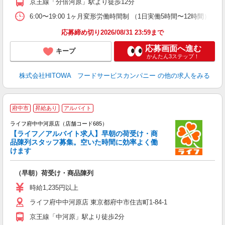
京王線「分倍河原」駅より徒歩12分
0
や
6:00〜19:00 1ヶ月変形労働時間制 （1日実働5時間〜12時間） シフト例 月
賃
応募締め切り2026/08/31 23:59まで
応募画面へ進む
キープ
かんたん3ステップ！
株式会社HITOWA フードサービスカンパニー
の他の求人をみる
府中市
昇給あり
アルバイト
ライフ府中中河原店（店舗コード685）
【ライフ／アルバイト求人】早朝の荷受け・商
品陳列スタッフ募集。空いた時間に効率よく働
けます
（早朝）荷受け・商品陳列
未
～
時給1,235円以上
2
ライフ府中中河原店 東京都府中市住吉町1-84-1
給
京王線「中河原」駅より徒歩2分