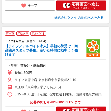
応募画面へ進む
キープ
かんたん3ステップ！
株式会社ツクイ
の他の求人をみる
府中市
昇給あり
アルバイト
ライフ東府中店（店舗コード634）
【ライフ／アルバイト求人】早朝の荷受け・商
品陳列スタッフ募集。空いた時間に効率よく働
けます
（早朝）荷受け・商品陳列
未
～
時給1,300円
2
ライフ東府中店 東京都府中市若松町2-1-10
給
京王線「東府中」駅より徒歩5分
6:15〜9:30 週3日程働ける方歓迎 日曜祝日出勤可能な方(要相談）
応募締め切り2026/08/20 23:59まで
応募画面へ進む