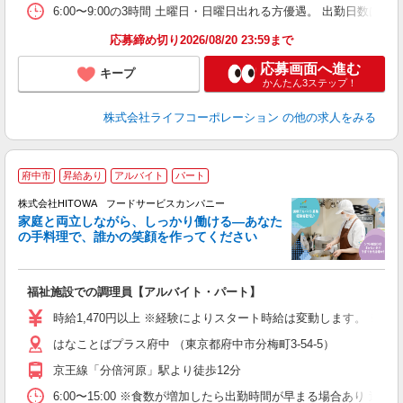
6:00〜9:00の3時間 土曜日・日曜日出れる方優遇。 出勤日数
応募締め切り2026/08/20 23:59まで
応募画面へ進む
キープ
かんたん3ステップ！
株式会社ライフコーポレーション
の他の求人をみる
府中市
昇給あり
アルバイト
パート
ー
株式会社HITOWA フードサービスカンパニー
家庭と両立しながら、しっかり働ける―あなた
の手料理で、誰かの笑顔を作ってください
て
福祉施設での調理員【アルバイト・パート】
朝
W
時給1,470円以上 ※経験によりスタート時給は変動します。 ※
はなことばプラス府中 （東京都府中市分梅町3-54-5）
迎
ミ
京王線「分倍河原」駅より徒歩12分
～
日
6:00〜15:00 ※食数が増加したら出勤時間が早まる場合あり