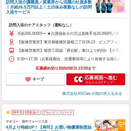
訪問入浴介護職員／異業界から活躍の社員多数
！月給26.5万円以上！土日休み夜勤なしの訪問
業
入浴サービス
ま
訪問入浴のケアスタッフ（運転なし）
入
格
月給265,000円〜 ★介護福祉士の方は資格手当20,000円／月 
週
【板橋営業所】東京都板橋区蓮根三丁目28-13 ピュアフォレスト西
り
【板橋営業所】都営三田線「西台駅」東口より約5分 【小平営業所
8:30〜17:30（お客様都合、交通事情等により前後する場合あり）
応募締め切り2026/08/31 23:59まで
応募画面へ進む
キープ
かんたん3ステップ！
株式会社ASCare
の他の求人をみる
府中市
昇給あり
アルバイト
パート
★
ヤオコー 府中フォーリス店
4月より時給UP！【寿司】お買い物優遇制度始