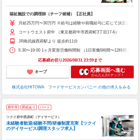
の
福祉施設での調理師（チーフ候補）【正社員】
朝
e
月給25万円〜30万円 ※給与は経験や前職給与に応じて決定します。
コートウエスト府中 （東京都府中市西府町3丁目17-6）
迎
ル
JR南武線西府駅より 徒歩約11分
り
煙
5:30〜19:00 1ヶ月変形労働時間制 （1日実働5時間〜12時間） シフト例 月
食
応募締め切り2026/08/31 23:59まで
応募画面へ進む
キープ
かんたん3ステップ！
株式会社HITOWA フードサービスカンパニー
の他の求人をみる
府中市
昇給あり
パート
ツクイ府中西原町（デイサービス）
未経験者歓迎/経験不問/研修制度充実【ツクイ
のデイサービス/調理スタッフ求人】