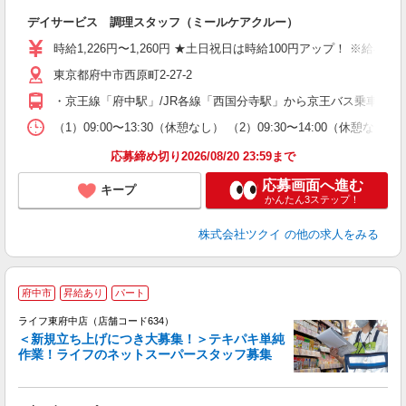
各
デイサービス 調理スタッフ（ミールケアクルー）
入
り
時給1,226円〜1,260円 ★土日祝日は時給100円アップ！ ※給
リ
東京都府中市西原町2-27-2
ー
O
・京王線「府中駅」/JR各線「西国分寺駅」から京王バス乗車、「
な
（1）09:00〜13:30（休憩なし） （2）09:30〜14:00（
髪
応募締め切り2026/08/20 23:59まで
応募画面へ進む
キープ
かんたん3ステップ！
株式会社ツクイ
の他の求人をみる
府中市
昇給あり
パート
ライフ東府中店（店舗コード634）
＜新規立ち上げにつき大募集！＞テキパキ単純
作業！ライフのネットスーパースタッフ募集