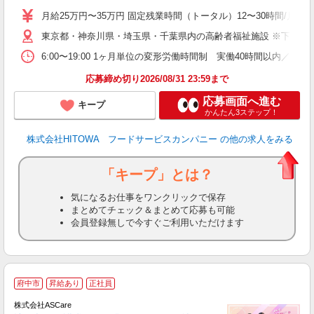
活
月給25万円〜35万円 固定残業時間（トータル）12〜30時間/月 固
K
東京都・神奈川県・埼玉県・千葉県内の高齢者福祉施設 ※下記4
典
6:00〜19:00 1ヶ月単位の変形労働時間制 実働40時間以内／週平均 
応募締め切り2026/08/31 23:59まで
応募画面へ進む
キープ
かんたん3ステップ！
株式会社HITOWA フードサービスカンパニー
の他の求人をみる
「キープ」とは？
気になるお仕事をワンクリックで保存
まとめてチェック＆まとめて応募も可能
会員登録無しで今すぐご利用いただけます
ア
府中市
昇給あり
正社員
リ
れ
株式会社ASCare