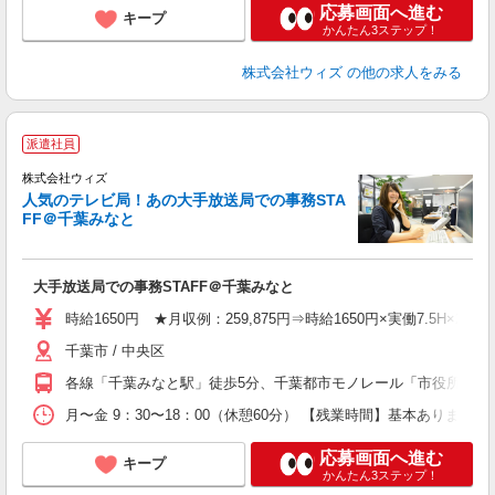
応募画面へ進む
キープ
かんたん3ステップ！
株式会社ウィズ
の他の求人をみる
派遣社員
株式会社ウィズ
人気のテレビ局！あの大手放送局での事務STA
間
FF＠千葉みなと
W
格
歓
大手放送局での事務STAFF＠千葉みなと
全
チ
時給1650円 ★月収例：259,875円⇒時給1650円×実働7.5H×21日
り
千葉市 / 中央区
各線「千葉みなと駅」徒歩5分、千葉都市モノレール「市役所前駅」
月〜金 9：30〜18：00（休憩60分） 【残業時間】基本ありま
応募画面へ進む
キープ
かんたん3ステップ！