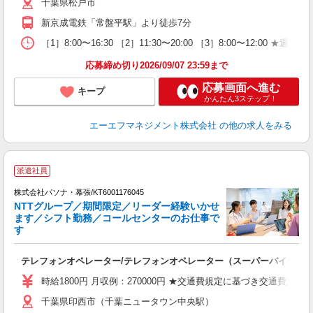
千葉県松戸市
新京成電鉄「常盤平駅」より徒歩7分
［1］8:00〜16:30 ［2］11:30〜20:00 ［3］8:00〜12:00 
応募締め切り2026/09/07 23:59まで
応募画面へ進む
キープ
かんたん3ステップ！
エーエフマネジメント株式会社
の他の求人をみる
派遣社員
株式会社パソナ・幕張/KT6001176045
NTTグループ／期間限定／リーダー経験いかせ
ます／シフト勤務／コールセンターのお仕事で
す
環
交
テレフォンオペレーター/テレフォンオペレーター（スーパーバイザー）
時給1800円 月収例：270000円 ★交通費規定に基づき交通費支給
千葉県印西市（千葉ニュータウン中央駅）