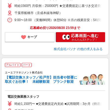
時給1560円 月収例：250000円 ★交通費規定に基づき交通費支給
千葉県船橋市（京成本線海神駅）
9:00〜18:00 （実働8時間）休憩60分 ※月の残業目安：5時
応募締め切り2026/08/20 23:59まで
応募画面へ進む
キープ
かんたん3ステップ！
株式会社パソナ
の他の求人をみる
アルバイト
パート
エーエフマネジメント株式会社
【電話交換スタッフ／松戸市】担当者や部署に
取次ぐお仕事！ 未経験歓迎 ブランク歓迎
働
電話交換業務スタッフ
未
ラ
時給1,150円〜 ■交通費規定内支給 ■試用期間：3か月（待遇に変
ア