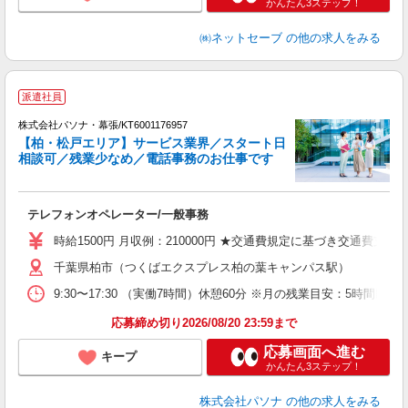
かんたん3ステップ！
㈱ネットセーブ
の他の求人をみる
派遣社員
株式会社パソナ・幕張/KT6001176957
【柏・松戸エリア】サービス業界／スタート日
相談可／残業少なめ／電話事務のお仕事です
す
テレフォンオペレーター/一般事務
交
時給1500円 月収例：210000円 ★交通費規定に基づき交通費支給
千葉県柏市（つくばエクスプレス柏の葉キャンパス駅）
9:30〜17:30 （実働7時間）休憩60分 ※月の残業目安：5
応募締め切り2026/08/20 23:59まで
応募画面へ進む
キープ
かんたん3ステップ！
株式会社パソナ
の他の求人をみる