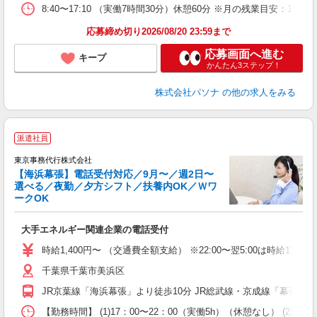
8:40〜17:10 （実働7時間30分）休憩60分 ※月の残業目安
応募締め切り2026/08/20 23:59まで
応募画面へ進む
キープ
かんたん3ステップ！
株式会社パソナ
の他の求人をみる
派遣社員
イ
東京事務代行株式会社
【海浜幕張】電話受付対応／9月〜／週2日〜
い
選べる／夜勤／夕方シフト／扶養内OK／Ｗワ
ークOK
大手エネルギー関連企業の電話受付
時給1,400円〜 （交通費全額支給） ※22:00〜翌5:00は時給17
千葉県千葉市美浜区
JR京葉線「海浜幕張」より徒歩10分 JR総武線・京成線「幕張本
【勤務時間】 (1)17：00〜22：00（実働5h）（休憩なし） (2)