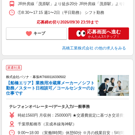
JR外房線「茂原駅」より徒歩20分 JR外房線「茂原駅」より路
①8:30〜17:15 週1〜2日（平日勤務） シフト勤務
応募締め切り2026/09/30 23:59まで
応募画面へ進む
キープ
かんたん3ステップ！
高橋工業株式会社
の他の求人をみる
派遣社員
株式会社パソナ・幕張/KT600116330502
【船橋エリア】業務用冷蔵庫メーカー／シフト
勤務／スタート日相談可／コールセンターのお
仕事です
や
交
テレフォンオペレーター/データ入力/一般事務
時給1560円 月収例：250000円 ★交通費規定に基づき交通費支給
千葉県船橋市（京成本線海神駅）
9:00〜18:00 （実働8時間）休憩60分 ※月の残業目安：5時