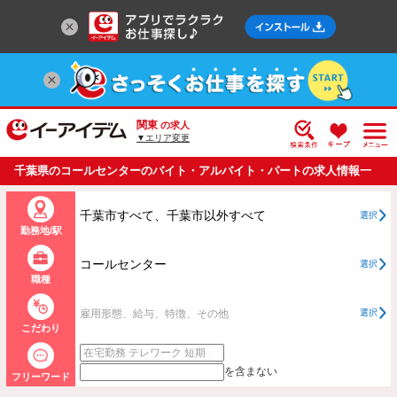
関東
の求人
▼エリア変更
千葉県のコールセンターのバイト・アルバイト・パートの求人情報一
覧
千葉市すべて、千葉市以外すべて
選択
勤務地/駅
コールセンター
選択
職種
雇用形態、給与、特徴、その他
選択
こだわり
を含まない
フリーワード