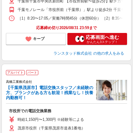
千葉県千葉市中央区新田町 【市役所前駅〜徒歩2分】駅チカで通勤
千葉モノレール「市役所前（千葉県）」駅より徒歩2分 千葉モノレ
［1］8:20〜17:05／実働7時間45分（休憩60分） ［2］
応募締め切り2026/08/31 23:59まで
応募画面へ進む
キープ
かんたん3ステップ！
ランスタッド株式会社
の他の求人をみる
アルバイト
パート
高橋工業株式会社
プ
【千葉県茂原市】電話交換スタッフ／未経験の
方、ブランクがある方も歓迎！残業なし！扶養
内勤務可！
市役所での電話交換業務
時給1,150円〜1,300円 ※経験等による
茂原市役所（千葉県茂原市道表1番地）