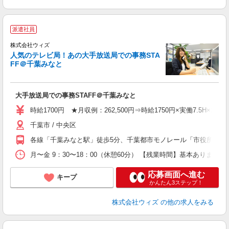
派遣社員
株式会社ウィズ
人気のテレビ局！あの大手放送局での事務STA
FF＠千葉みなと
あ
3
大手放送局での事務STAFF＠千葉みなと
女
ド
時給1700円 ★月収例：262,500円⇒時給1750円×実働7.5H×20
ル
千葉市 / 中央区
K
業
各線「千葉みなと駅」徒歩5分、千葉都市モノレール「市役所前駅」
月〜金 9：30〜18：00（休憩60分） 【残業時間】基本ありませ
応募画面へ進む
キープ
かんたん3ステップ！
株式会社ウィズ
の他の求人をみる