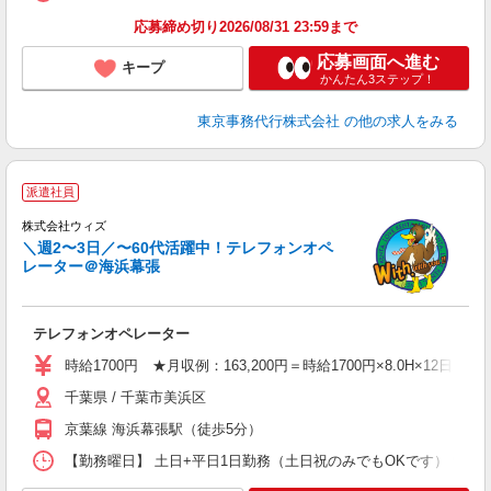
応募締め切り2026/08/31 23:59まで
応募画面へ進む
キープ
かんたん3ステップ！
東京事務代行株式会社
の他の求人をみる
派遣社員
お
株式会社ウィズ
■
＼週2〜3日／〜60代活躍中！テレフォンオペ
W
レーター＠海浜幕張
迎
ル
テレフォンオペレーター
い
K
時給1700円 ★月収例：163,200円＝時給1700円×8.0H×12日と仮
（
千葉県 / 千葉市美浜区
り
京葉線 海浜幕張駅（徒歩5分）
【勤務曜日】 土日+平日1日勤務（土日祝のみでもOKです） 9：0