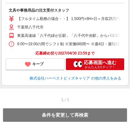
ず
文具や事務用品の注文受付スタッフ
【フルタイム勤務の場合・・】 1,500円×8H×日＝月収25万円以上
千葉県八千代市
東葉高速線「八千代緑が丘駅」「八千代中央駅」からバス10分弱 →
9:00〜19:00の間でシフト制 ※実働6時間〜 ※週4日・週5日勤務O
応募締め切り2027/04/30 23:59まで
応募画面へ進む
キープ
かんたん3ステップ！
株式会社ハーベストビィズキャリア
の他の求人をみる
1／1
条件を変更して再検索