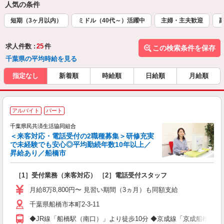
人気の条件
短期（3ヶ月以内）
ミドル（40代～）活躍中
主婦・主夫歓迎
求人件数 :
25
件
この検索条件を保存
千葉県の平均時給を見る
指定なし
新着順
時給順
日給順
月給順
アルバイト
パート
千葉県民共済生活協同組合
あ
＜来客対応・電話受付の2職種募集＞研修充実
表
で未経験でも安心◎平均勤続年数10年以上／
昇給あり／船橋市
で
［1］受付業務（来客対応） ［2］電話受付スタッフ
未
み
月給8万8,800円〜 見習い期間（3ヵ月）も同額支給
千葉県船橋市本町2-3-11
◆JR線「船橋駅（南口）」より徒歩10分 ◆京成線「京成船橋駅」