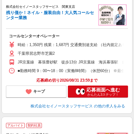
株式会社セイノースタッフサービス 関東支店
残り僅か！ネイル・服装自由！大人気コールセ
ンター業務
な
日
保
コールセンターオペレーター
躍
バ
時給：1,350円 残業：1,687円 交通費別途支給 （社内規定あり
（
千葉県習志野市芝園2
JR京葉線 幕張豊砂駅 徒歩13分 JR京葉線 海浜幕張駅 自転車
■勤務時間 9：00〜18：00（実働8時間）（休憩60分） ※最低で
応募締め切り2026/08/31 23:59まで
応募画面へ進む
キープ
かんたん3ステップ！
株式会社セイノースタッフサービス
の他の求人をみる
★
アルバイト
契約社員
中