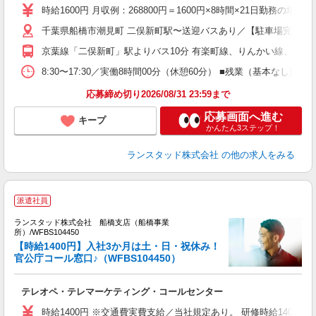
時給1600円 月収例：268800円＝1600円×8時間×21日勤務の
千葉県船橋市潮見町 二俣新町駅〜送迎バスあり／【駐車場完備】
京葉線「二俣新町」駅よりバス10分 有楽町線、りんかい線、京葉
8:30〜17:30／実働8時間00分（休憩60分） ■残業（基本な
応募締め切り2026/08/31 23:59まで
応募画面へ進む
キープ
かんたん3ステップ！
ランスタッド株式会社
の他の求人をみる
派遣社員
ランスタッド株式会社 船橋支店（船橋事業
所）/WFBS104450
【時給1400円】入社3か月は土・日・祝休み！
官公庁コール窓口♪（WFBS104450）
デ
テレオペ・テレマーケティング・コールセンター
時給1400円 ※交通費実費支給／当社規定あり。 研修時給1400円