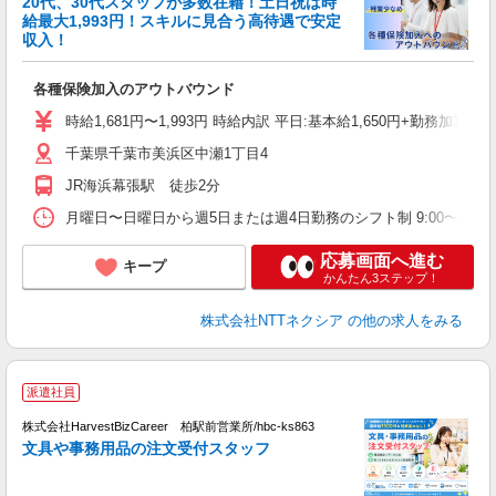
20代、30代スタッフが多数在籍！土日祝は時
企
給最大1,993円！スキルに見合う高待遇で安定
し
収入！
各種保険加入のアウトバウンド
時給1,681円〜1,993円 時給内訳 平日:基本給1,650円+勤務加
千葉県千葉市美浜区中瀬1丁目4
JR海浜幕張駅 徒歩2分
月曜日〜日曜日から週5日または週4日勤務のシフト制 9:00〜18:00
応募画面へ進む
キープ
かんたん3ステップ！
株式会社NTTネクシア
の他の求人をみる
【
派遣社員
ク
株式会社HarvestBizCareer 柏駅前営業所/hbc-ks863
ー
文具や事務用品の注文受付スタッフ