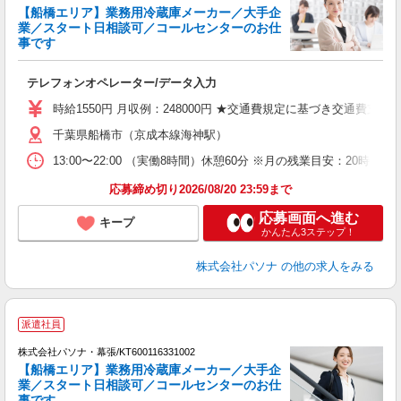
【船橋エリア】業務用冷蔵庫メーカー／大手企
業／スタート日相談可／コールセンターのお仕
事です
や
交
テレフォンオペレーター/データ入力
時給1550円 月収例：248000円 ★交通費規定に基づき交通費支給
千葉県船橋市（京成本線海神駅）
13:00〜22:00 （実働8時間）休憩60分 ※月の残業目安：2
応募締め切り2026/08/20 23:59まで
応募画面へ進む
キープ
かんたん3ステップ！
株式会社パソナ
の他の求人をみる
派遣社員
株式会社パソナ・幕張/KT600116331002
【船橋エリア】業務用冷蔵庫メーカー／大手企
業／スタート日相談可／コールセンターのお仕
事です