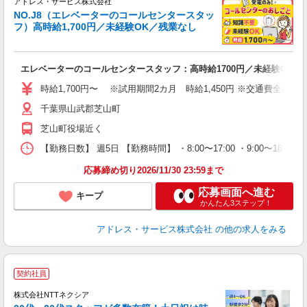
アドレス・サービス株式会社
NO.J8（エレベーターのコールセンタースタッ
フ）高時給1,700円／未経験OK／残業なし
全
エレベーターのコールセンタースタッフ：高時給1700円／未経験OK／
時給1,700円〜 ※試用期間2カ月 時給1,450円 ※交通費全額支給 ※深
千葉県山武郡芝山町
芝山町役場近く
【勤務日数】 週5日 【勤務時間】 ・8:00〜17:00 ・9:00〜18:00 
応募締め切り2026/11/30 23:59まで
応募画面へ進む
キープ
かんたん3ステップ！
アドレス・サービス株式会社
の他の求人をみる
契約社員
W
夫
株式会社NTTネクシア
ス