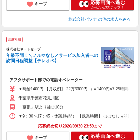
応募画面へ進む
キープ
かんたん3ステップ！
株式会社パソナ
の他の求人をみる
派遣社員
株式会社ネットセーブ
年齢不問！＼ノルマなし／サービス加入者への
訪問日程調整【テレオペ】
W
お
アフタサポート部での電話オペレーター
入
▼時給1400円 【月収例】 22万3300円 （＝1400円×7.25時間
迎
千葉県千葉市花見川区
ミ
～
「幕張」駅より徒歩10分
社
▼9：30〜17：45（休憩1時間） 【残業時間】 ほぼなし ●即日〜
り
応募締め切り2026/09/30 23:59まで
応募画面へ進む
キープ