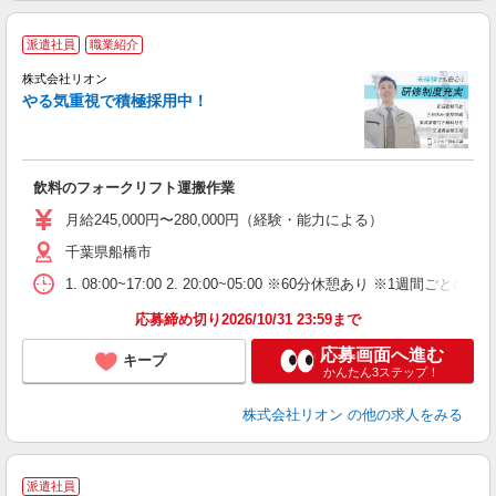
派遣社員
職業紹介
株式会社リオン
やる気重視で積極採用中！
い
入
場
タ
飲料のフォークリフト運搬作業
額
業
月給245,000円〜280,000円（経験・能力による）
あ
千葉県船橋市
1. 08:00~17:00 2. 20:00~05:00 ※60分休憩あり ※1週間ごとの2
応募締め切り2026/10/31 23:59まで
応募画面へ進む
キープ
かんたん3ステップ！
株式会社リオン
の他の求人をみる
派遣社員