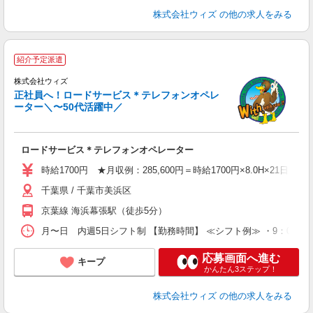
株式会社ウィズ
の他の求人をみる
今
紹介予定派遣
カ
株式会社ウィズ
よ
正社員へ！ロードサービス＊テレフォンオペレ
ーター＼〜50代活躍中／
会
ロードサービス＊テレフォンオペレーター
時給1700円 ★月収例：285,600円＝時給1700円×8.0H×21日
千葉県 / 千葉市美浜区
京葉線 海浜幕張駅（徒歩5分）
月〜日 内週5日シフト制 【勤務時間】 ≪シフト例≫ ・9：00〜18
応募画面へ進む
キープ
かんたん3ステップ！
株式会社ウィズ
の他の求人をみる