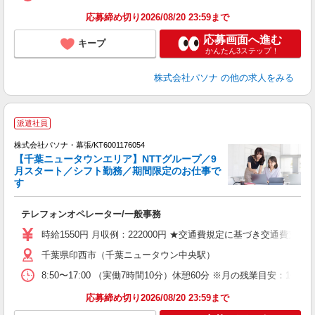
応募締め切り2026/08/20 23:59まで
応募画面へ進む
キープ
かんたん3ステップ！
株式会社パソナ
の他の求人をみる
派遣社員
株式会社パソナ・幕張/KT6001176054
【千葉ニュータウンエリア】NTTグループ／9
月スタート／シフト勤務／期間限定のお仕事で
す
環
交
テレフォンオペレーター/一般事務
時給1550円 月収例：222000円 ★交通費規定に基づき交通費支給
千葉県印西市（千葉ニュータウン中央駅）
8:50〜17:00 （実働7時間10分）休憩60分 ※月の残業目安
応募締め切り2026/08/20 23:59まで