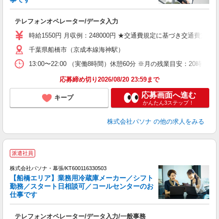
東
テレフォンオペレーター/データ入力
交
時給1550円 月収例：248000円 ★交通費規定に基づき交通費支給
千葉県船橋市（京成本線海神駅）
13:00〜22:00 （実働8時間）休憩60分 ※月の残業目安：2
応募締め切り2026/08/20 23:59まで
応募画面へ進む
キープ
かんたん3ステップ！
株式会社パソナ
の他の求人をみる
派遣社員
株式会社パソナ・幕張/KT600116330503
【船橋エリア】業務用冷蔵庫メーカー／シフト
勤務／スタート日相談可／コールセンターのお
仕事です
た
交
テレフォンオペレーター/データ入力/一般事務