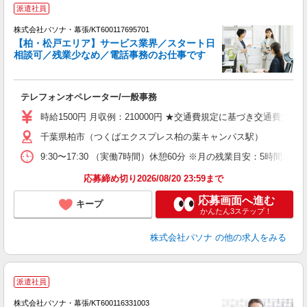
派遣社員
株式会社パソナ・幕張/KT600117695701
【柏・松戸エリア】サービス業界／スタート日
相談可／残業少なめ／電話事務のお仕事です
環
交
テレフォンオペレーター/一般事務
時給1500円 月収例：210000円 ★交通費規定に基づき交通費支給
千葉県柏市（つくばエクスプレス柏の葉キャンパス駅）
9:30〜17:30 （実働7時間）休憩60分 ※月の残業目安：5時
応募締め切り2026/08/20 23:59まで
応募画面へ進む
キープ
かんたん3ステップ！
株式会社パソナ
の他の求人をみる
派遣社員
株式会社パソナ・幕張/KT600116331003