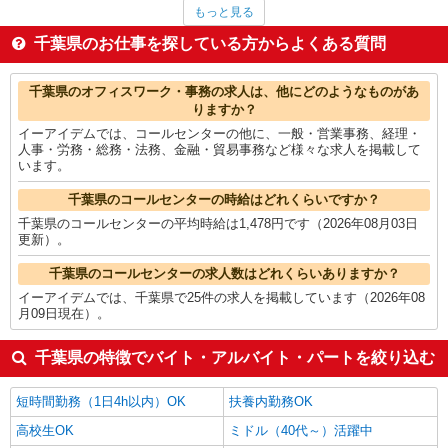
CADオペレーター・積算
2,065円
もっと見る
ルートセールス
2,056円
その他営業
2,027円
千葉県のお仕事を探している方からよくある質問
個人営業
1,851円
作業療法士・理学療法士・言語聴覚士・視能訓練士
1,848円
千葉県の他の職種の平均時給を見る
千葉県のオフィスワーク・事務の求人は、他にどのようなものがあ
りますか？
イーアイデムでは、コールセンターの他に、一般・営業事務、経理・
人事・労務・総務・法務、金融・貿易事務など様々な求人を掲載して
います。
千葉県のコールセンターの時給はどれくらいですか？
千葉県のコールセンターの平均時給は1,478円です（2026年08月03日
更新）。
千葉県のコールセンターの求人数はどれくらいありますか？
イーアイデムでは、千葉県で25件の求人を掲載しています（2026年08
月09日現在）。
千葉県の特徴でバイト・アルバイト・パートを絞り込む
短時間勤務（1日4h以内）OK
扶養内勤務OK
高校生OK
ミドル（40代～）活躍中