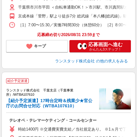
千葉県市川市平田 ＜自転車通勤OK！＞市川駅、市川真間駅から自
京成本線「菅野」駅より徒歩7分 総武線「本八幡(総武線)」駅よ
［1］7:00〜15:30／実働7時間30分（休憩60分） ［2］8:0
応募締め切り2026/08/31 23:59まで
応募画面へ進む
キープ
かんたん3ステップ！
ランスタッド株式会社
の他の求人をみる
紹介予定派遣
ランスタッド株式会社 千葉支店（千葉事業
所）/WTBA107610
【紹介予定派遣】17時台定時＆残業少★官公
庁のお問合せ対応（WTBA107610）
営
て
テレオペ・テレマーケティング・コールセンター
時給1400円 ※交通費実費支給／当社規定あり。 ※1ヵ月で丁寧に