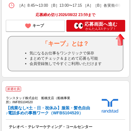
［A］8:45〜13:00 ［B］13:00〜17:15 ［A］［B］各実働4
応募締め切り2026/08/22 23:59まで
応募画面へ進む
キープ
かんたん3ステップ！
「キープ」とは？
気になるお仕事をワンクリックで保存
まとめてチェック＆まとめて応募も可能
会員登録無しで今すぐご利用いただけます
派遣社員
ランスタッド株式会社 船橋支店（船橋事業
所）/WFBS104520
【残業なし×土・日・祝休み】服装・髪色自由
持
♪電話多めの事務ワーク（WFBS104520）
未
企
テレオペ・テレマーケティング・コールセンター