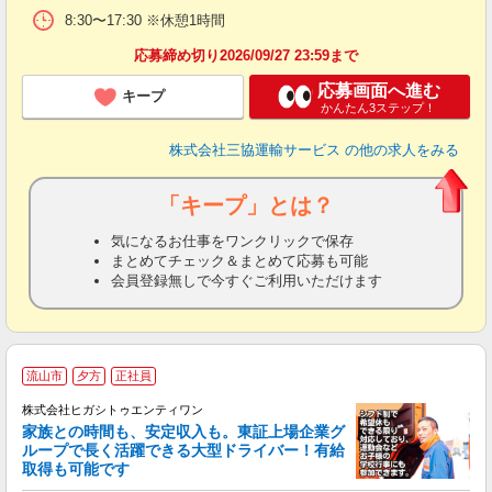
8:30〜17:30 ※休憩1時間
応募締め切り2026/09/27 23:59まで
応募画面へ進む
キープ
かんたん3ステップ！
株式会社三協運輸サービス
の他の求人をみる
「キープ」とは？
気になるお仕事をワンクリックで保存
まとめてチェック＆まとめて応募も可能
会員登録無しで今すぐご利用いただけます
流山市
夕方
正社員
株式会社ヒガシトゥエンティワン
家族との時間も、安定収入も。東証上場企業グ
す
ループで長く活躍できる大型ドライバー！有給
取得も可能です