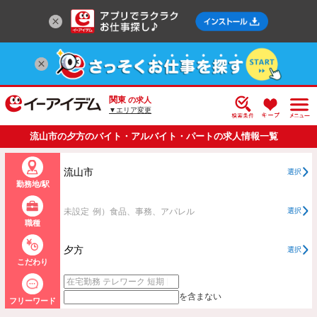
関東
の求人
▼エリア変更
流山市の夕方のバイト・アルバイト・パートの求人情報一覧
流山市
選択
勤務地/駅
未設定
例）食品、事務、アパレル
選択
職種
夕方
選択
こだわり
を含まない
フリーワード