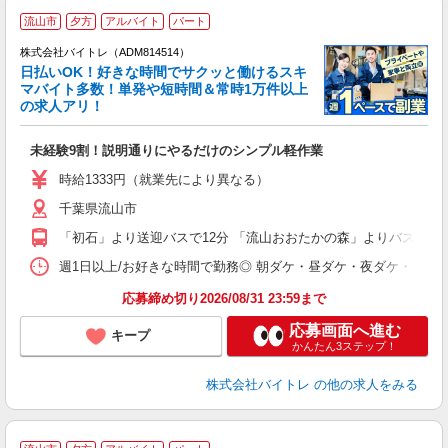
流山市
夕方
アルバイト
パート
株式会社バイトレ（ADM814514）
く
日払いOK！好きな時間でサクッと働けるスキ
マバイト多数！単発や短時間＆常時1万件以上
☆
の求人アリ！
験
未経験9割！説明通りにやるだけのシンプル軽作業
即
活
時給1333円（就業先により異なる）
（
千葉県流山市
短
K
「初石」より送迎バスで12分 「流山おおたかの森」よりバスで20
日
髪
週1日以上/お好きな時間で勤務◎ 朝ダケ・昼ダケ・夜ダケ・夜勤など、 ご自
応募締め切り2026/08/31 23:59まで
応募画面へ進む
キープ
かんたん3ステップ！
株式会社バイトレ
の他の求人をみる