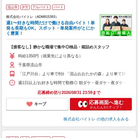
流山市
夕方
アルバイト
パート
株式会社バイトレ（ADM815393）
週1〜好きな時間だけで働ける自由バイト！単
発も長期もOK。スポット・単発案件がとにか
も
く豊富！
気
【接客なし】静かな職場で集中◎検品・箱詰めスタッフ
即
活
時給1350円（就業先により異なる）
（
千葉県流山市
短
K
「江戸川台」より車で8分 「流山おおたかの森」より車で15分
日
髪
週1日以上/お好きな時間で勤務◎ 朝ダケ・昼ダケ・夜ダケ・夜勤など、 ご自
応募締め切り2026/08/31 23:59まで
応募画面へ進む
キープ
かんたん3ステップ！
株式会社バイトレ
の他の求人をみる