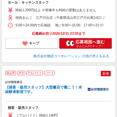
ホール・キッチンスタッフ
入
学
時給1,200円以上 ※研修中も時給の変動はありません
活
焼肉きんぐ 江戸川台店（千葉県流山市江戸川台東3-621-2）
短
の
9:00〜24:00内で応相談 例／9:00〜15:00、17:00〜
ル
特
応募締め切り2026/12/31 23:59まで
応募画面へ進む
キープ
かんたん3ステップ！
株式会社物語コーポレーション
の他の求人をみる
流山市
夕方
アルバイト
パート
新着
未
紀伊國屋書店
【接客・販売スタッフ】大型書店で働こう！未
経験者歓迎です。
接客・販売スタッフ
［アルバイト］時給1,140円