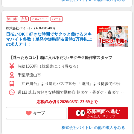
流山市
夕方
アルバイト
パート
株式会社バイトレ（ADM815400）
く
日払いOK！好きな時間でサクッと働けるスキ
マバイト多数！単発や短時間＆常時1万件以上
☆
の求人アリ！
験
【迷ったらコレ】箱に入れるだけ♪モクモク軽作業スタッフ
即
活
時給1350円（就業先により異なる）
（
千葉県流山市
短
K
「江戸川台」より送迎バスで10分 「運河」より徒歩で20分
日
髪
週1日以上/お好きな時間で勤務◎ 朝ダケ・昼ダケ・夜ダケ・夜勤など、 ご自
応募締め切り2026/08/31 23:59まで
応募画面へ進む
キープ
かんたん3ステップ！
株式会社バイトレ
の他の求人をみる