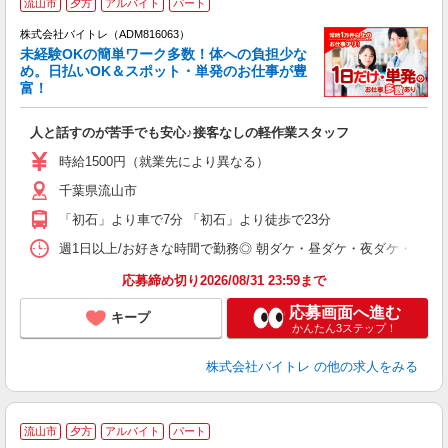
流山市
夕方
アルバイト
パート
株式会社バイトレ（ADM816063）
未経験OKの簡単ワーク多数！体への負担少な
め。日払いOK＆スポット・単発のお仕事が豊
富！
ス
ロ
人と話すのが苦手でも安心♪接客なしの軽作業スタッフ
即
活
時給1500円（就業先により異なる）
（
千葉県流山市
短
K
「初石」より車で7分 「初石」より徒歩で23分
日
髪
週1日以上/お好きな時間で勤務◎ 朝ダケ・昼ダケ・夜ダケ・夜勤など、 ご自
応募締め切り2026/08/31 23:59まで
応募画面へ進む
キープ
かんたん3ステップ！
株式会社バイトレ
の他の求人をみる
流山市
夕方
アルバイト
パート