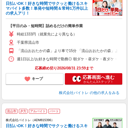
く
日払いOK！好きな時間でサクッと働けるスキ
マバイト多数！単発や短時間＆常時1万件以上
☆
の求人アリ！
験
【平日のみ・短時間】詰めるだけの簡単作業
即
活
時給1333円（就業先により異なる）
（
千葉県流山市
短
K
「流山おおたかの森」より車で15分 「流山おおたかの森」より送迎
日
髪
週1日以上/お好きな時間で勤務◎ 朝ダケ・昼ダケ・夜ダケ・夜勤など、 ご自
応募締め切り2026/08/31 23:59まで
応募画面へ進む
キープ
かんたん3ステップ！
株式会社バイトレ
の他の求人をみる
流山市
夕方
アルバイト
パート
株式会社バイトレ（ADM815396）
く
日払いOK！好きな時間でサクッと働けるスキ