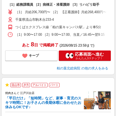
方
［1］総務課職員 ［2］病棟正・准看護師 ［3］リハビリ助手
入
ル
［1］ 月給206,700円〜 ［2］ 【正看護師】月給268,400円〜 
時
千葉県流山市駒木台233-4
職
つくばエクスプレス線「柏の葉キャンパス駅」より車5分
［1］9:00〜17:00 ［2］9:00〜17:00、当直／16:45〜翌9:15 ［3］9:
8
あと
日
で掲載終了
(2026/08/15 23:59まで)
応募画面へ進む
キープ
かんたん3ステップ！
柏の葉北総病院
の他の求人をみる
流山市
夕方
アルバイト
パート
★
焼肉きんぐ 江戸川台店
「平日だけ」「短時間」など、家事・育児のス
キマ時間に！お子さんの長期休暇に合わせたお
休みもOKです♪
の