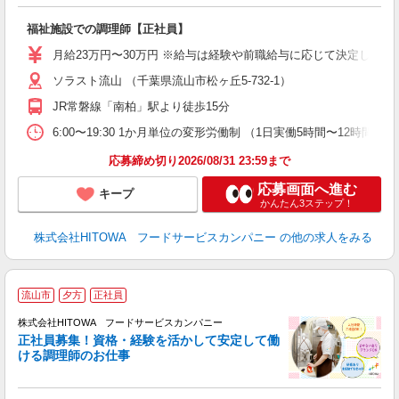
食
の
福祉施設での調理師【正社員】
早
O
月給23万円〜30万円 ※給与は経験や前職給与に応じて決定します。
O
ソラスト流山 （千葉県流山市松ヶ丘5-732-1）
卒
ク
JR常磐線「南柏」駅より徒歩15分
0
や
6:00〜19:30 1か月単位の変形労働制 （1日実働5時間〜12時間） 
賃
応募締め切り2026/08/31 23:59まで
応募画面へ進む
キープ
かんたん3ステップ！
株式会社HITOWA フードサービスカンパニー
の他の求人をみる
流山市
夕方
正社員
務
株式会社HITOWA フードサービスカンパニー
正社員募集！資格・経験を活かして安定して働
ける調理師のお仕事
食
の