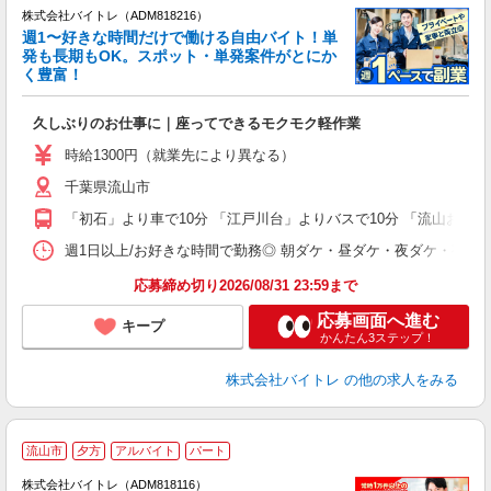
株式会社バイトレ（ADM818216）
週1〜好きな時間だけで働ける自由バイト！単
発も長期もOK。スポット・単発案件がとにか
も
く豊富！
気
久しぶりのお仕事に｜座ってできるモクモク軽作業
即
活
時給1300円（就業先により異なる）
（
千葉県流山市
短
K
「初石」より車で10分 「江戸川台」よりバスで10分 「流山おお
日
髪
週1日以上/お好きな時間で勤務◎ 朝ダケ・昼ダケ・夜ダケ・夜勤など、 ご自
応募締め切り2026/08/31 23:59まで
応募画面へ進む
キープ
かんたん3ステップ！
株式会社バイトレ
の他の求人をみる
流山市
夕方
アルバイト
パート
株式会社バイトレ（ADM818116）