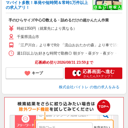
マバイト多数！単発や短時間＆常時1万件以上
☆
の求人アリ！
験
手のひらサイズ中心◎数える・詰めるだけの超かんたん作業
即
活
時給1350円（就業先により異なる）
（
千葉県流山市
短
K
「江戸川台」より車で8分 「流山おおたかの森」より車で15分
日
髪
週1日以上/お好きな時間で勤務◎ 朝ダケ・昼ダケ・夜ダケ・夜勤など、 ご自
応募締め切り2026/08/31 23:59まで
応募画面へ進む
キープ
かんたん3ステップ！
株式会社バイトレ
の他の求人をみる