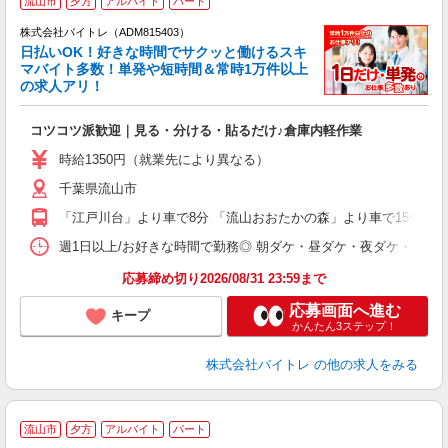
流山市
夕方
アルバイト
パート
株式会社バイトレ（ADM815403）
く
日払いOK！好きな時間でサクッと働けるスキ
マバイト多数！単発や短時間＆常時1万件以上
☆
の求人アリ！
験
コツコツ派歓迎｜見る・分ける・貼るだけ♪倉庫内軽作業
即
活
時給1350円（就業先により異なる）
（
千葉県流山市
短
K
「江戸川台」より車で8分 「流山おおたかの森」より車で15分
日
髪
週1日以上/お好きな時間で勤務◎ 朝ダケ・昼ダケ・夜ダケ・夜勤など、 ご自
応募締め切り2026/08/31 23:59まで
応募画面へ進む
キープ
かんたん3ステップ！
株式会社バイトレ
の他の求人をみる
流山市
夕方
アルバイト
パート