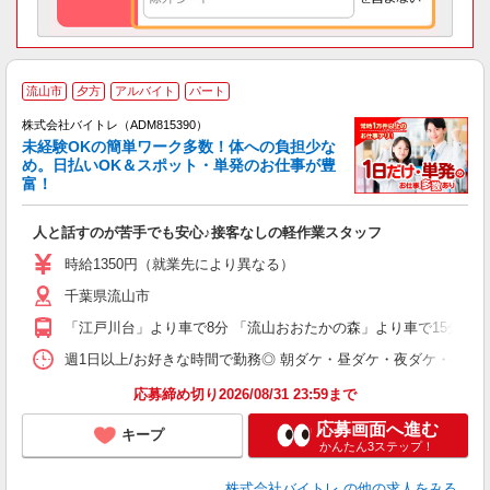
流山市
夕方
アルバイト
パート
株式会社バイトレ（ADM815390）
未経験OKの簡単ワーク多数！体への負担少な
め。日払いOK＆スポット・単発のお仕事が豊
富！
ス
ロ
人と話すのが苦手でも安心♪接客なしの軽作業スタッフ
即
活
時給1350円（就業先により異なる）
（
千葉県流山市
短
K
「江戸川台」より車で8分 「流山おおたかの森」より車で15分
日
髪
週1日以上/お好きな時間で勤務◎ 朝ダケ・昼ダケ・夜ダケ・夜勤など、 ご自
応募締め切り2026/08/31 23:59まで
応募画面へ進む
キープ
かんたん3ステップ！
株式会社バイトレ
の他の求人をみる