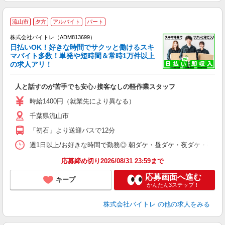
流山市
夕方
アルバイト
パート
株式会社バイトレ（ADM813699）
く
日払いOK！好きな時間でサクッと働けるスキ
マバイト多数！単発や短時間＆常時1万件以上
☆
の求人アリ！
験
人と話すのが苦手でも安心♪接客なしの軽作業スタッフ
即
活
時給1400円（就業先により異なる）
（
千葉県流山市
短
K
「初石」より送迎バスで12分
日
髪
週1日以上/お好きな時間で勤務◎ 朝ダケ・昼ダケ・夜ダケ・夜勤など、 ご自
応募締め切り2026/08/31 23:59まで
応募画面へ進む
キープ
かんたん3ステップ！
株式会社バイトレ
の他の求人をみる