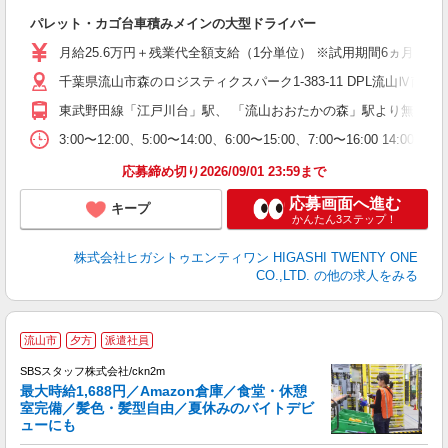
寧
パレット・カゴ台車積みメインの大型ドライバー
入
ク
月給25.6万円＋残業代全額支給（1分単位） ※試用期間6ヵ月間
ス
千葉県流山市森のロジスティクスパーク1-383-11 DPL流山Ⅳ南棟 1
O
東武野田線「江戸川台」駅、 「流山おおたかの森」駅より無料送迎バ
制
3:00〜12:00、5:00〜14:00、6:00〜15:00、7:00〜16:00 
応募締め切り2026/09/01 23:59まで
応募画面へ進む
キープ
かんたん3ステップ！
株式会社ヒガシトゥエンティワン HIGASHI TWENTY ONE
CO.,LTD.
の他の求人をみる
＼
流山市
夕方
派遣社員
は
SBSスタッフ株式会社/ckn2m
最大時給1,688円／Amazon倉庫／食堂・休憩
室完備／髪色・髪型自由／夏休みのバイトデビ
ューにも