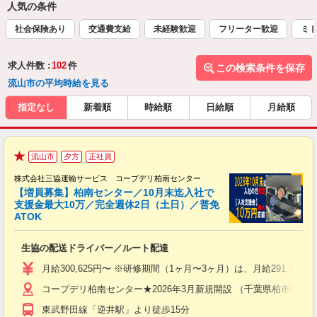
人気の条件
社会保険あり
交通費支給
未経験歓迎
フリーター歓迎
ミド
求人件数 :
102
件
この検索条件を保存
流山市の平均時給を見る
指定なし
新着順
時給順
日給順
月給順
2
流山市
夕方
正社員
増
★
給
株式会社三協運輸サービス コープデリ柏南センター
【増員募集】柏南センター／10月末迄入社で
支援金最大10万／完全週休2日（土日）／普免
ATOK
ヶ
生協の配送ドライバー／ルート配達
職
り
月給300,625円〜 ※研修期間（1ヶ月〜3ヶ月）は、月給291
バ
コープデリ柏南センター★2026年3月新規開設 （千葉県柏市藤心1丁目
得
東武野田線「逆井駅」より徒歩15分