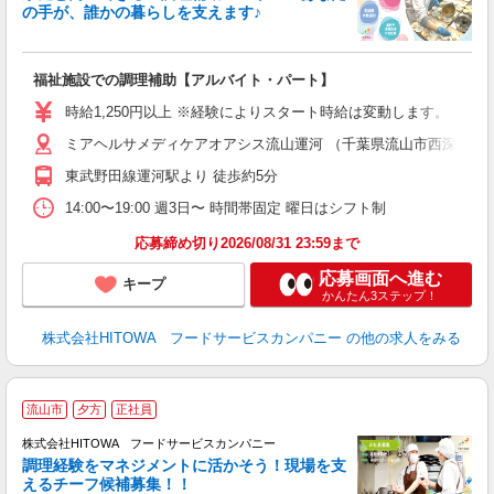
の手が、誰かの暮らしを支えます♪
し
ン
福祉施設での調理補助【アルバイト・パート】
昼
W
時給1,250円以上 ※経験によりスタート時給は変動します。 ※
ミアヘルサメディケアオアシス流山運河 （千葉県流山市西深井789
迎
ル
東武野田線運河駅より 徒歩約5分
り
煙
14:00〜19:00 週3日〜 時間帯固定 曜日はシフト制
食
応募締め切り2026/08/31 23:59まで
応募画面へ進む
キープ
かんたん3ステップ！
株式会社HITOWA フードサービスカンパニー
の他の求人をみる
流山市
夕方
正社員
株式会社HITOWA フードサービスカンパニー
調理経験をマネジメントに活かそう！現場を支
えるチーフ候補募集！！