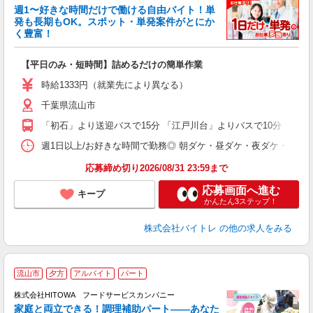
週1〜好きな時間だけで働ける自由バイト！単
発も長期もOK。スポット・単発案件がとにか
も
く豊富！
気
【平日のみ・短時間】詰めるだけの簡単作業
即
活
時給1333円（就業先により異なる）
（
千葉県流山市
短
K
「初石」より送迎バスで15分 「江戸川台」よりバスで10分
日
髪
週1日以上/お好きな時間で勤務◎ 朝ダケ・昼ダケ・夜ダケ・夜勤など、 ご自
応募締め切り2026/08/31 23:59まで
応募画面へ進む
キープ
かんたん3ステップ！
株式会社バイトレ
の他の求人をみる
流山市
夕方
アルバイト
パート
調
株式会社HITOWA フードサービスカンパニー
家庭と両立できる！調理補助パート――あなた