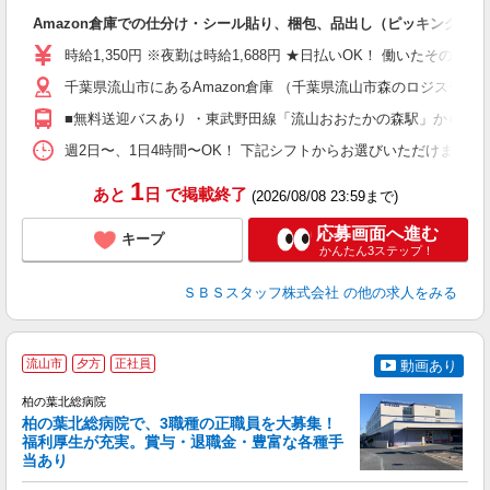
入
Amazon倉庫での仕分け・シール貼り、梱包、品出し（ピッキング）
験
歓
時給1,350円 ※夜勤は時給1,688円 ★日払いOK！ 働いたその
払
千葉県流山市にあるAmazon倉庫 （千葉県流山市森のロジスティクスパ
間
フ
■無料送迎バスあり ・東武野田線「流山おおたかの森駅」からバス15
髪
週2日〜、1日4時間〜OK！ 下記シフトからお選びいただけます！ 【日勤帯】 
1
あと
日
で掲載終了
(2026/08/08 23:59まで)
応募画面へ進む
キープ
かんたん3ステップ！
ＳＢＳスタッフ株式会社
の他の求人をみる
流山市
夕方
正社員
動画あり
柏の葉北総病院
柏の葉北総病院で、3職種の正職員を大募集！
福利厚生が充実。賞与・退職金・豊富な各種手
当あり