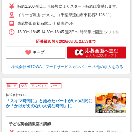
W
時給1,200円以上 ※経験によりスタート時給は変動します。 ※
イリーゼ流山はついし （千葉県流山市東初石3-128-11）
迎
ル
東武野田線初石駅より 徒歩約6分
り
煙
13:00〜18:45 14:30〜18:45 週2日〜 時間帯は固定 シフト制
食
応募締め切り2026/08/31 23:59まで
応募画面へ進む
キープ
かんたん3ステップ！
株式会社HITOWA フードサービスカンパニー
の他の求人をみる
家
流山市
夕方
アルバイト
パート
ん
談
株式会社ECC
「スキマ時間に」と始めたパートがいつの間に
か「かけがえのない大切な時間」に
る
職
子ども英会話教室の講師
活
活