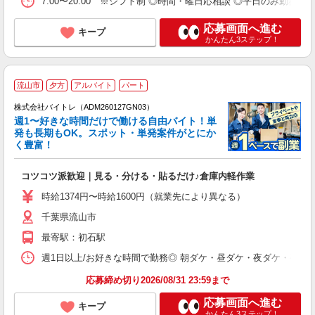
7:00〜20:00 ※シフト制 ◎時間・曜日応相談 ◎平日のみ勤務可
応募画面へ進む
キープ
かんたん3ステップ！
流山市
夕方
アルバイト
パート
株式会社バイトレ（ADM260127GN03）
週1〜好きな時間だけで働ける自由バイト！単
発も長期もOK。スポット・単発案件がとにか
も
く豊富！
気
コツコツ派歓迎｜見る・分ける・貼るだけ♪倉庫内軽作業
即
活
時給1374円〜時給1600円（就業先により異なる）
（
千葉県流山市
短
K
最寄駅：初石駅
日
髪
週1日以上/お好きな時間で勤務◎ 朝ダケ・昼ダケ・夜ダケ・夜勤など、 ご自
応募締め切り2026/08/31 23:59まで
応募画面へ進む
キープ
かんたん3ステップ！