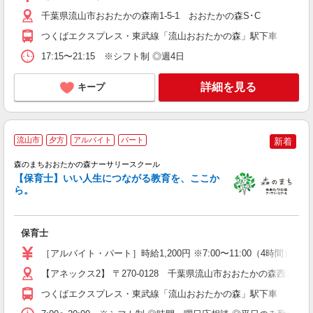
千葉県流山市おおたかの森南1-5-1 おおたかの森S･C
つくばエクスプレス・東武線「流山おおたかの森」駅下車
17:15〜21:15 ※シフト制 ◎週4日
詳細を見る
キープ
流山市
夕方
アルバイト
パート
新着
人
森のまちおおたかの森ナーサリースクール
【保育士】いい人生につながる教育を、ここか
お
ら。
未
時
勤
保育士
か
［アルバイト・パート］時給1,200円 ※7:00〜11:00（4時間）・16:
【アネックス2】 〒270-0128 千葉県流山市おおたかの森西1-13-
つくばエクスプレス・東武線「流山おおたかの森」駅下車