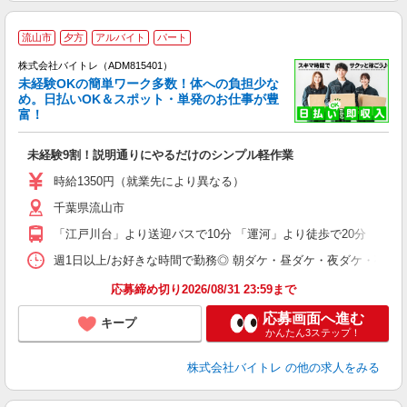
流山市
夕方
アルバイト
パート
株式会社バイトレ（ADM815401）
未経験OKの簡単ワーク多数！体への負担少な
め。日払いOK＆スポット・単発のお仕事が豊
富！
ス
ロ
未経験9割！説明通りにやるだけのシンプル軽作業
即
活
時給1350円（就業先により異なる）
（
千葉県流山市
短
K
「江戸川台」より送迎バスで10分 「運河」より徒歩で20分
日
髪
週1日以上/お好きな時間で勤務◎ 朝ダケ・昼ダケ・夜ダケ・夜勤など、 ご自
応募締め切り2026/08/31 23:59まで
応募画面へ進む
キープ
かんたん3ステップ！
株式会社バイトレ
の他の求人をみる