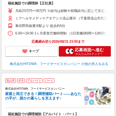
福祉施設での調理師【正社員】
朝
e
月給23万円〜30万円 ※給与は経験や前職給与に応じて決定します。
ミアヘルサメディケアオアシス流山運河 （千葉県流山市西深井789
迎
ル
東武野田線運河駅より 徒歩約5分
り
煙
6:00〜19:00 1ヶ月変形労働時間制 （1日実働5時間〜12時間） シフト例 月
食
応募締め切り2026/08/31 23:59まで
応募画面へ進む
キープ
かんたん3ステップ！
株式会社HITOWA フードサービスカンパニー
の他の求人をみる
流山市
夕方
アルバイト
パート
調
株式会社HITOWA フードサービスカンパニー
家庭と両立できる！調理補助パート――あなた
の手が、誰かの暮らしを支えます♪
し
ン
福祉施設での調理補助【アルバイト・パート】
昼