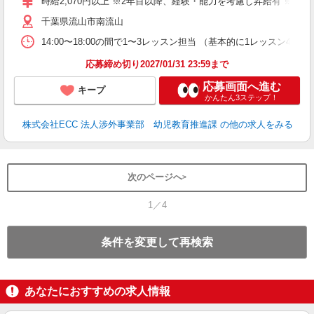
時給2,070円以上 ※2年目以降、経験・能力を考慮し昇給有 ※他手
昼
千葉県流山市南流山
セ
14:00〜18:00の間で1〜3レッスン担当 （基本的に1レッス
応募締め切り2027/01/31 23:59まで
応募画面へ進む
キープ
かんたん3ステップ！
株式会社ECC 法人渉外事業部 幼児教育推進課
の他の求人をみる
次のページへ
1／4
条件を変更して再検索
あなたにおすすめの求人情報