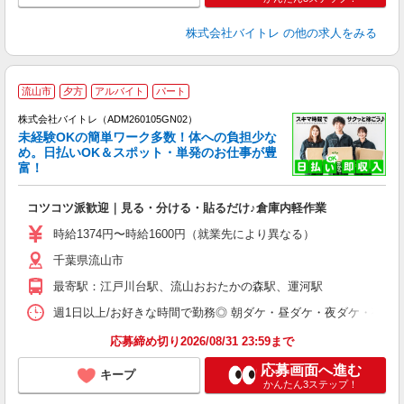
株式会社バイトレ
の他の求人をみる
流山市
夕方
アルバイト
パート
株式会社バイトレ（ADM260105GN02）
未経験OKの簡単ワーク多数！体への負担少な
め。日払いOK＆スポット・単発のお仕事が豊
富！
ス
ロ
コツコツ派歓迎｜見る・分ける・貼るだけ♪倉庫内軽作業
即
活
時給1374円〜時給1600円（就業先により異なる）
（
千葉県流山市
短
K
最寄駅：江戸川台駅、流山おおたかの森駅、運河駅
日
髪
週1日以上/お好きな時間で勤務◎ 朝ダケ・昼ダケ・夜ダケ・夜勤など、 ご自
応募締め切り2026/08/31 23:59まで
応募画面へ進む
キープ
かんたん3ステップ！