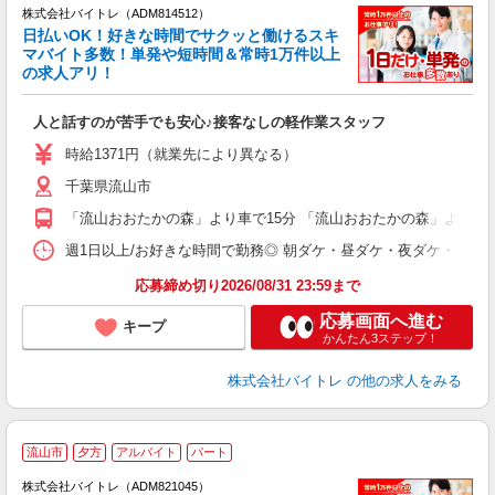
株式会社バイトレ（ADM814512）
く
日払いOK！好きな時間でサクッと働けるスキ
マバイト多数！単発や短時間＆常時1万件以上
☆
の求人アリ！
験
人と話すのが苦手でも安心♪接客なしの軽作業スタッフ
即
活
時給1371円（就業先により異なる）
（
千葉県流山市
短
K
「流山おおたかの森」より車で15分 「流山おおたかの森」より送迎
日
髪
週1日以上/お好きな時間で勤務◎ 朝ダケ・昼ダケ・夜ダケ・夜勤など、 ご自
応募締め切り2026/08/31 23:59まで
応募画面へ進む
キープ
かんたん3ステップ！
株式会社バイトレ
の他の求人をみる
流山市
夕方
アルバイト
パート
株式会社バイトレ（ADM821045）