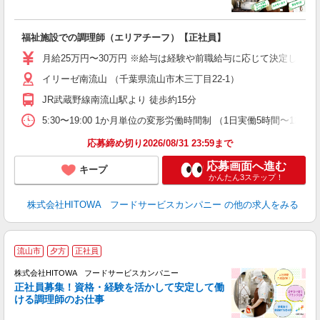
の
福祉施設での調理師（エリアチーフ）【正社員】
朝
e
月給25万円〜30万円 ※給与は経験や前職給与に応じて決定します。
イリーゼ南流山 （千葉県流山市木三丁目22-1）
迎
ル
JR武蔵野線南流山駅より 徒歩約15分
り
煙
5:30〜19:00 1か月単位の変形労働時間制 （1日実働5時間〜12時間） シフ
食
応募締め切り2026/08/31 23:59まで
応募画面へ進む
キープ
かんたん3ステップ！
株式会社HITOWA フードサービスカンパニー
の他の求人をみる
流山市
夕方
正社員
務
株式会社HITOWA フードサービスカンパニー
正社員募集！資格・経験を活かして安定して働
ける調理師のお仕事