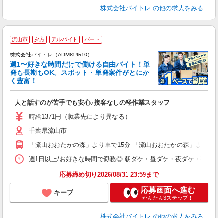
株式会社バイトレ
の他の求人をみる
流山市
夕方
アルバイト
パート
株式会社バイトレ（ADM814510）
週1〜好きな時間だけで働ける自由バイト！単
発も長期もOK。スポット・単発案件がとにか
も
く豊富！
気
人と話すのが苦手でも安心♪接客なしの軽作業スタッフ
即
活
時給1371円（就業先により異なる）
（
千葉県流山市
短
K
「流山おおたかの森」より車で15分 「流山おおたかの森」より送迎
日
髪
週1日以上/お好きな時間で勤務◎ 朝ダケ・昼ダケ・夜ダケ・夜勤など、 ご自
応募締め切り2026/08/31 23:59まで
応募画面へ進む
キープ
かんたん3ステップ！
株式会社バイトレ
の他の求人をみる