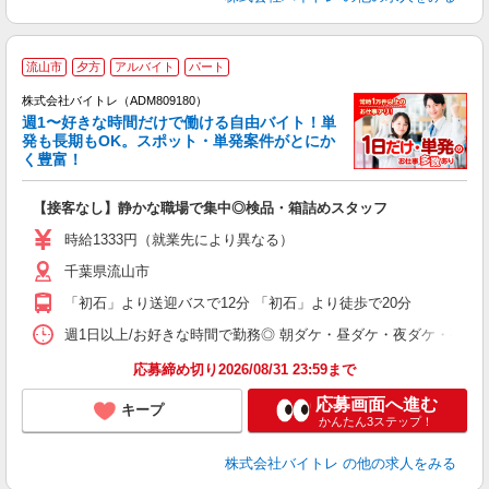
流山市
夕方
アルバイト
パート
株式会社バイトレ（ADM809180）
週1〜好きな時間だけで働ける自由バイト！単
発も長期もOK。スポット・単発案件がとにか
も
く豊富！
気
【接客なし】静かな職場で集中◎検品・箱詰めスタッフ
即
活
時給1333円（就業先により異なる）
（
千葉県流山市
短
K
「初石」より送迎バスで12分 「初石」より徒歩で20分
日
髪
週1日以上/お好きな時間で勤務◎ 朝ダケ・昼ダケ・夜ダケ・夜勤など、 ご自
応募締め切り2026/08/31 23:59まで
応募画面へ進む
キープ
かんたん3ステップ！
株式会社バイトレ
の他の求人をみる