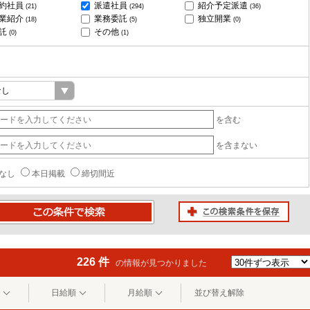
約社員
派遣社員
紹介予定派遣
(21)
(294)
(36)
業紹介
業務委託
独立開業
(18)
(5)
(0)
託
その他
(0)
(1)
を含む
を含まない
なし
本日掲載
締切間近
この検索条件を保存
条件で検索
226 件
の情報が見つかりました
日給順
月給順
並び替え解除