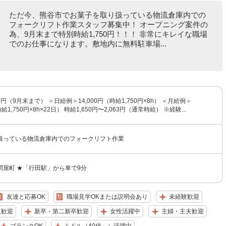
ただ今、熊谷市でお菓子を取り扱っている物流倉庫内での
フォークリフト作業スタッフ募集中！ オープニング案件の
為、9月末まで特別時給1,750円！！！ 非常にキレイな職場
でのお仕事になります。敷地内に無料駐車場...
0円（9月末まで） ＜日給例＞14,000円（時給1,750円×8h） ＜月給例＞
時給1,750円×8h×22日） 時給1,650円〜2,063円（通常時給） ※経験...
扱っている物流倉庫内でのフォークリフト作業
問屋町 ★「行田駅」から車で9分
友達と応募OK
職場見学OKまたは説明会あり
未経験歓迎
生歓迎
新卒・第二新卒歓迎
女性活躍中
主婦・主夫歓迎