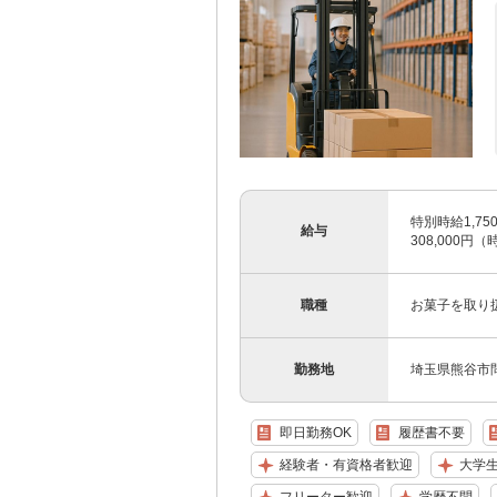
特別時給1,75
給与
308,000円（
職種
お菓子を取り
勤務地
埼玉県熊谷市
即日勤務OK
履歴書不要
経験者・有資格者歓迎
大学