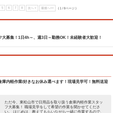
5
6
7
8
次へ >
最後へ>>
( 1 / 8ページ )
大募集！1日4h～、週3日～勤務OK！未経験者大歓迎！
倉庫内軽作業/好きなお休み選べます！現場見学可！無料送迎
ただ今、東松山市で日用品を取り扱う倉庫内軽作業スタッ
フ大募集！ 職場見学をして希望の作業を聞かせてくださ
い。 はじめは、教えてもらいながら一緒に作業するので、