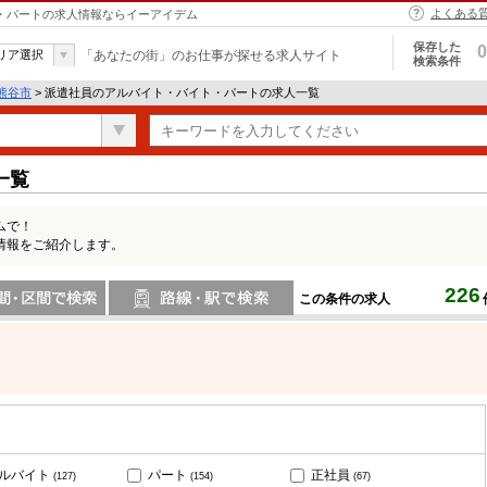
よくある
ト・パートの求人情報ならイーアイデム
保存した
0
リア選択
「あなたの街」のお仕事が探せる求人サイト
検索条件
熊谷市
> 派遣社員のアルバイト・バイト・パートの求人一覧
一覧
ムで！
情報をご紹介します。
226
この条件の求人
間で検索
路線・駅・駅で検索
ルバイト
パート
正社員
(127)
(154)
(67)