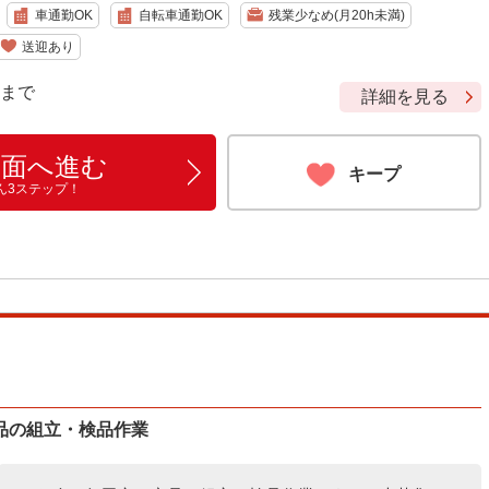
車通勤OK
自転車通勤OK
残業少なめ(月20h未満)
送迎あり
9 まで
詳細を見る
画面へ進む
キープ
ん3ステップ！
品の組立・検品作業