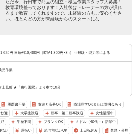
ただ今、行田市で商品の組立・検品作業スタッフ大募集！
教育環境整っております！入社後はトレーナーの方が慣れ
るまで教育してくれますので、未経験の方もご安心くださ
い。ほとんどの方が未経験からのスタートにな...
〜1,625円 日給例10,400円（時給1,300円×8h） ※経験・能力等による
検品作業
富士見町 ★「東行田駅」より車で10分
履歴書不要
友達と応募OK
職場見学OKまたは説明会あり
者歓迎
大学生歓迎
新卒・第二新卒歓迎
女性活躍中
歓迎
学歴不問
ブランクOK
ミドル（40代～）活躍中
日払い
週払い
給与前払いOK
土日祝休み
禁煙・分煙