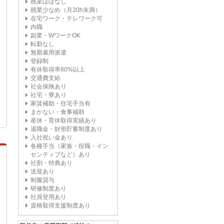
残業ほぼなし
残業少なめ（月20h未満）
在宅ワーク・テレワーク可
内職
副業・WワークOK
転勤なし
無期雇用派遣
登録制
有休取得率80%以上
交通費支給
社会保険あり
社宅・寮あり
家賃補助・住宅手当有
まかない・食事補助
産休・育休取得実績あり
退職金・財形貯蓄制度あり
入社祝い金あり
各種手当（家族・役職・イン
センティブなど）あり
社割・特典あり
送迎あり
制服貸与
研修制度あり
社員登用あり
資格取得支援制度あり