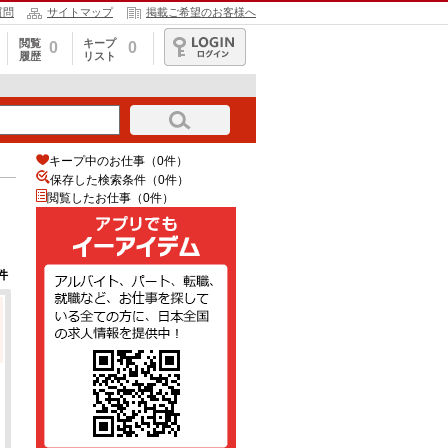
質問
サイトマップ
掲載ご希望のお客様へ
閲覧
キープ
0
0
履歴
リスト
ログイン
キープ中のお仕事（0件）
保存した検索条件（
0
件）
閲覧したお仕事（0件）
件