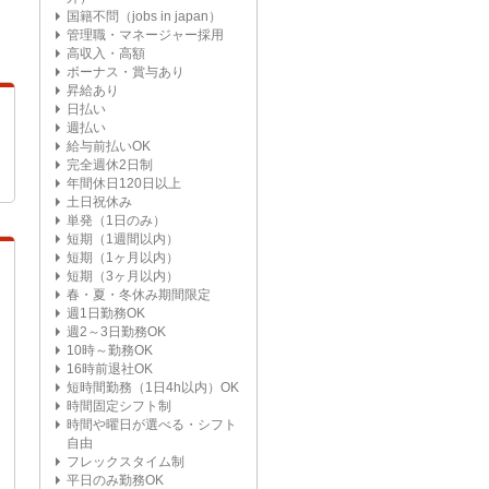
国籍不問（jobs in japan）
管理職・マネージャー採用
高収入・高額
ボーナス・賞与あり
昇給あり
日払い
週払い
給与前払いOK
完全週休2日制
年間休日120日以上
土日祝休み
単発（1日のみ）
短期（1週間以内）
短期（1ヶ月以内）
短期（3ヶ月以内）
春・夏・冬休み期間限定
週1日勤務OK
週2～3日勤務OK
10時～勤務OK
16時前退社OK
短時間勤務（1日4h以内）OK
時間固定シフト制
時間や曜日が選べる・シフト
自由
フレックスタイム制
平日のみ勤務OK