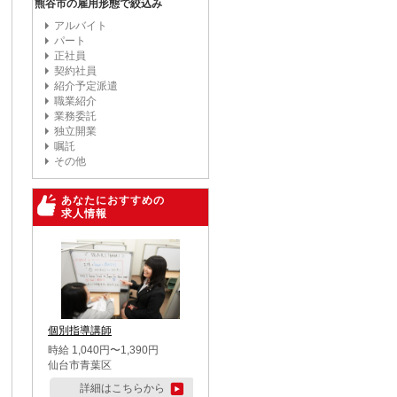
熊谷市の雇用形態で絞込み
アルバイト
パート
正社員
契約社員
紹介予定派遣
職業紹介
業務委託
独立開業
嘱託
その他
あなたにおすすめの
求人情報
個別指導講師
時給 1,040円〜1,390円
仙台市青葉区
詳細はこちらから