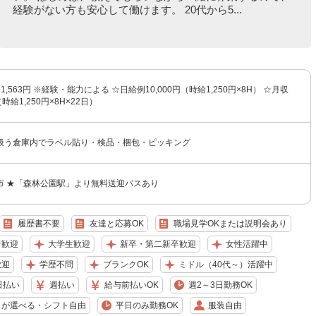
経験がない方も安心して働けます。 20代から5...
〜1,563円 ※経験・能力による ☆日給例10,000円（時給1,250円×8H） ☆月収
（時給1,250円×8H×22日）
扱う倉庫内でラベル貼り・検品・梱包・ピッキング
市 ★「森林公園駅」より無料送迎バスあり
履歴書不要
友達と応募OK
職場見学OKまたは説明会あり
者歓迎
大学生歓迎
新卒・第二新卒歓迎
女性活躍中
歓迎
学歴不問
ブランクOK
ミドル（40代～）活躍中
日払い
週払い
給与前払いOK
週2～3日勤務OK
日が選べる・シフト自由
平日のみ勤務OK
服装自由