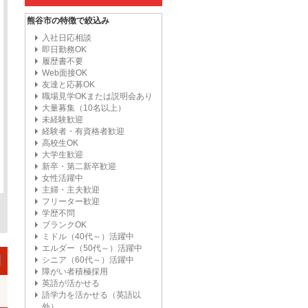
熊谷市の特徴で絞込み
入社日応相談
即日勤務OK
履歴書不要
Web面接OK
友達と応募OK
職場見学OKまたは説明会あり
大量募集（10名以上）
未経験歓迎
経験者・有資格者歓迎
高校生OK
大学生歓迎
新卒・第二新卒歓迎
女性活躍中
主婦・主夫歓迎
フリーター歓迎
学歴不問
ブランクOK
ミドル（40代～）活躍中
エルダー（50代～）活躍中
シニア（60代～）活躍中
障がい者積極採用
英語が活かせる
語学力を活かせる（英語以
外）