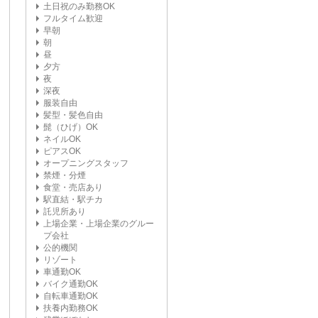
土日祝のみ勤務OK
フルタイム歓迎
早朝
朝
昼
夕方
夜
深夜
服装自由
髪型・髪色自由
髭（ひげ）OK
ネイルOK
ピアスOK
オープニングスタッフ
禁煙・分煙
食堂・売店あり
駅直結・駅チカ
託児所あり
上場企業・上場企業のグルー
プ会社
公的機関
リゾート
車通勤OK
バイク通勤OK
自転車通勤OK
扶養内勤務OK