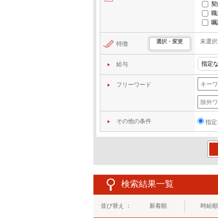
契
職
嘱
未選択
選択・変更
特徴
給与
フリーワード
その他の条件
指定
この
検索結果一覧
並び替え ：
新着順
時給順