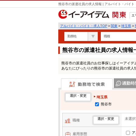
熊谷市の派遣社員の求人情報 | アルバイト・バイ
エ
関東
アルバイト・バイト・求人TOP
>
関東
>
埼玉県
>
勤務地
職種
熊谷市の派遣社員の求人情報
熊谷市の派遣社員のお仕事探しはイーアイデ
あなたにぴったりの熊谷市の派遣社員の求人
勤務地で検索
通勤時間・区
選択・変更
埼玉県
熊谷市
未選択
選択・変更
職種
ア
雇用形態