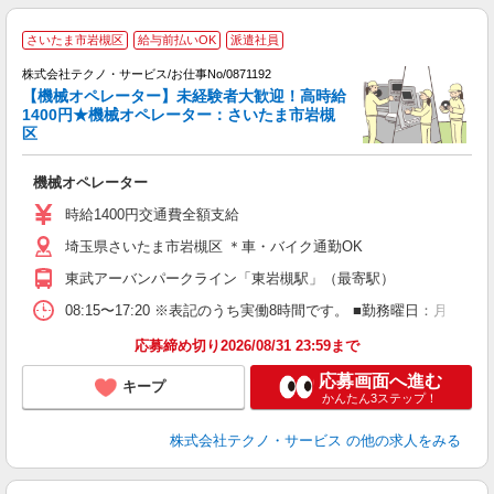
さいたま市岩槻区
給与前払いOK
派遣社員
株式会社テクノ・サービス/お仕事No/0871192
【機械オペレーター】未経験者大歓迎！高時給
1400円★機械オペレーター：さいたま市岩槻
区
全
機械オペレーター
履
ミ
時給1400円交通費全額支給
売
埼玉県さいたま市岩槻区 ＊車・バイク通勤OK
り
東武アーバンパークライン「東岩槻駅」（最寄駅）
08:15〜17:20 ※表記のうち実働8時間です。 ■勤務曜日：月
応募締め切り2026/08/31 23:59まで
応募画面へ進む
キープ
かんたん3ステップ！
株式会社テクノ・サービス
の他の求人をみる