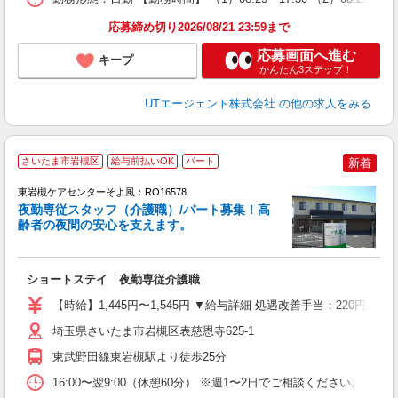
通
り
応募締め切り2026/08/21 23:59まで
応募画面へ進む
キープ
かんたん3ステップ！
UTエージェント株式会社
の他の求人をみる
さいたま市岩槻区
給与前払いOK
パート
新着
東岩槻ケアセンターそよ風：RO16578
夜勤専従スタッフ（介護職）/パート募集！高
齢者の夜間の安心を支えます。
す
入
ショートステイ 夜勤専従介護職
中
り
【時給】1,445円〜1,545円 ▼給与詳細 処遇改善手当：220円/
ー
K
埼玉県さいたま市岩槻区表慈恩寺625-1
東武野田線東岩槻駅より徒歩25分
16:00〜翌9:00（休憩60分） ※週1〜2日でご相談ください。 