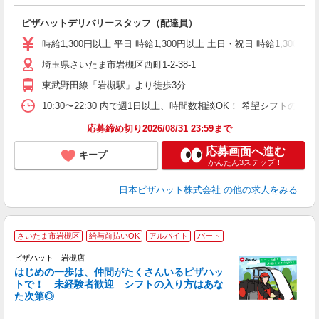
な
友
ピザハットデリバリースタッフ（配達員）
躍
（
時給1,300円以上 平日 時給1,300円以上 土日・祝日 時給1,300円以
中
埼玉県さいたま市岩槻区西町1-2-38-1
ル
り
東武野田線「岩槻駅」より徒歩3分
1
月
10:30〜22:30 内で週1日以上、時間数相談OK！ 希望シフト
応募締め切り2026/08/31 23:59まで
応募画面へ進む
キープ
かんたん3ステップ！
日本ピザハット株式会社
の他の求人をみる
さいたま市岩槻区
給与前払いOK
アルバイト
パート
♪
ピザハット 岩槻店
はじめの一歩は、仲間がたくさんいるピザハッ
トで！ 未経験者歓迎 シフトの入り方はあな
れ
た次第◎
友
躍