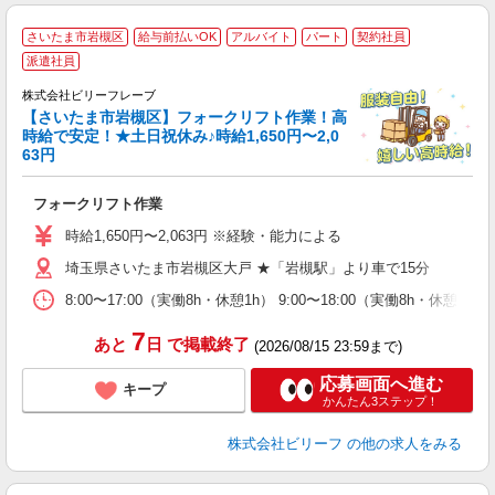
さいたま市岩槻区
給与前払いOK
アルバイト
パート
契約社員
派遣社員
方
ん
株式会社ビリーフレーブ
【さいたま市岩槻区】フォークリフト作業！高
募
時給で安定！★土日祝休み♪時給1,650円〜2,0
入
63円
た
第
フォークリフト作業
ブ
払
時給1,650円〜2,063円 ※経験・能力による
型
転
埼玉県さいたま市岩槻区大戸 ★「岩槻駅」より車で15分
8:00〜17:00（実働8h・休憩1h） 9:00〜18:00（実働8h・休憩1h
7
あと
日
で掲載終了
(2026/08/15 23:59まで)
応募画面へ進む
キープ
かんたん3ステップ！
株式会社ビリーフ
の他の求人をみる