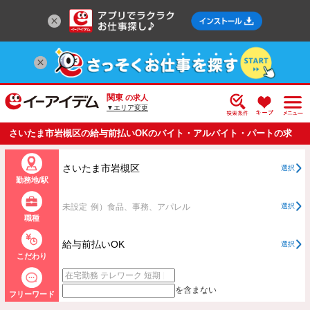
関東
の求人
▼エリア変更
さいたま市岩槻区の給与前払いOKのバイト・アルバイト・パートの求
人情報一覧
さいたま市岩槻区
選択
勤務地/駅
未設定
例）食品、事務、アパレル
選択
職種
給与前払いOK
選択
こだわり
を含まない
フリーワード