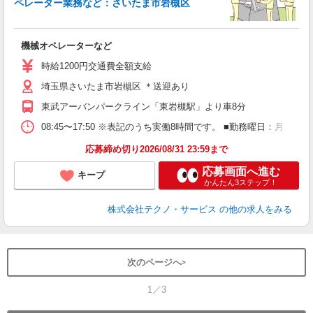
ペレーター業務など：さいたま市岩槻区
ル
機械オペレーターなど
履
ミ
時給1200円交通費全額支給
売
埼玉県さいたま市岩槻区 ＊送迎あり
り
東武アーバンパークライン「東岩槻駅」より車8分
08:45〜17:50 ※表記のうち実働8時間です。 ■勤務曜日：月
応募締め切り2026/08/31 23:59まで
応募画面へ進む
キープ
かんたん3ステップ！
株式会社テクノ・サービス
の他の求人をみる
次のページへ
1／3