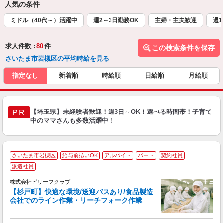
人気の条件
ミドル（40代～）活躍中
週2～3日勤務OK
主婦・主夫歓迎
週1
求人件数 :
80
件
この検索条件を保存
さいたま市岩槻区の平均時給を見る
指定なし
新着順
時給順
日給順
月給順
【埼玉県】未経験者歓迎！週3日～OK！選べる時間帯！子育て
PR
中のママさんも多数活躍中！
さいたま市岩槻区
給与前払いOK
アルバイト
パート
契約社員
派遣社員
株式会社ビリーフクラブ
だ
【杉戸町】快適な環境/送迎バスあり/食品製造
会社でのライン作業・リーチフォーク作業
ド
入
た