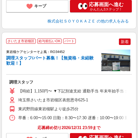
応募画面へ進む
キープ
かんたん3ステップ！
株式会社ＳＯＹＯＫＡＺＥ
の他の求人をみる
さいたま市岩槻区
給与前払いOK
パート
新着
東岩槻ケアセンターそよ風：RO34452
調理スタッフ/パート募集！【無資格・未経験
歓迎！】
月
入
調理スタッフ
中
り
【時給】1,150円〜 ▼下記別途支給 通勤手当 年末年始手当：380
ブ
バ
埼玉県さいたま市岩槻区表慈恩寺625-1
東武野田線東岩槻駅より徒歩25分
早番：6:00〜15:00 日勤：8:30〜17:30 遅番：10:00〜19:00
応募締め切り2026/12/31 23:59まで
応募画面へ進む