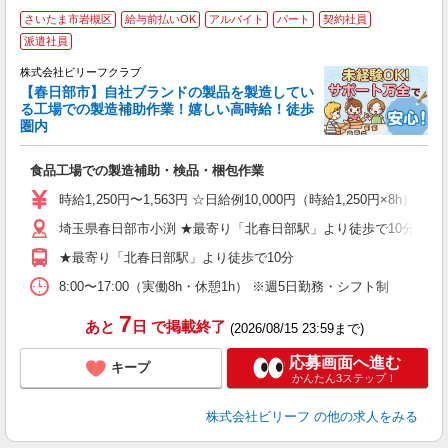
さいたま市岩槻区
給与前払いOK
アルバイト
パート
契約社員
派遣社員
し
株式会社ビリーフクラブ
【春日部市】自社ブランドの製品を製造してい
る工場での製造補助作業！嬉しい高時給！徒歩
軽
圏内
入
験
食品工場での製造補助・検品・梱包作業
婦
～
時給1,250円〜1,563円 ☆日給例10,000円（時給1,250円×8h） 
完
自
埼玉県春日部市小渕 ★最寄り「北春日部駅」より徒歩で10分
★最寄り「北春日部駅」より徒歩で10分
8:00〜17:00（実働8h・休憩1h） ※週5日勤務・シフト制
7
あと
日
で掲載終了
(2026/08/15 23:59まで)
応募画面へ進む
キープ
かんたん3ステップ！
株式会社ビリーフ
の他の求人をみる