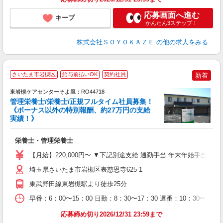
応募画面へ進む
キープ
かんたん3ステップ！
株式会社ＳＯＹＯＫＡＺＥ
の他の求人をみる
さいたま市岩槻区
給与前払いOK
契約社員
新着
東岩槻ケアセンターそよ風：RO44718
管理栄養士/栄養士/正規フルタイム社員募集！
《ボーナス以外の特別報酬、約27万円の支給
実績！》
月
入
栄養士・管理栄養士
中
り
【月給】220,000円〜 ▼下記別途支給 通勤手当 年末年始手当：38
ン
り
埼玉県さいたま市岩槻区表慈恩寺625-1
東武野田線東岩槻駅より徒歩25分
早番：6：00〜15：00 日勤：8：30〜17：30 遅番：10：30〜19：3
応募締め切り2026/12/31 23:59まで