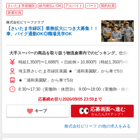
さいたま市岩槻区
給与前払いOK
アルバイト
パート
契約社員
派遣社員
が
株式会社ビリーフクラブ
【さいたま市緑区】業務拡大につき大募集！！
ま
車、バイク通勤OK◎職場見学OK
即
未
性
大手スーパーの商品を取り扱う物流倉庫内でのピッキング、仕分け作業
ル
払
時給1,350円〜1,688円 ＜日給例＞10,800円（時給1,350円×8h）
残
埼玉県さいたま市緑区美園 ★「浦和美園駅」から車で5分
★「浦和美園駅」から車で5分
8:30〜17:30（実働8h・休憩1h） 9:00〜18:00（実働8h・休憩
応募締め切り2026/09/05 23:59まで
応募画面へ進む
キープ
かんたん3ステップ！
株式会社ビリーフ
の他の求人をみる