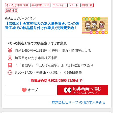
さいたま市岩槻区
給与前払いOK
アルバイト
パート
契約社員
派遣社員
心
株式会社ビリーフクラブ
リ
【岩槻区】★業務拡大の為大量募集★パンの製
造工場での検品盛り付け作業員♪交通費支給！
り
入
た
パンの製造工場での検品盛り付け作業員
第
ブ
時給1,450円〜1,813円 ※経験・能力・時間等による
払
り
埼玉県さいたま市岩槻区末田
交
☆「岩槻駅」「せんげん台駅」より無料送迎バスあり
8:30〜17:30（実働8h・休憩1h） ※週5日勤務
応募締め切り2026/09/05 23:59まで
応募画面へ進む
キープ
かんたん3ステップ！
株式会社ビリーフ
の他の求人をみる