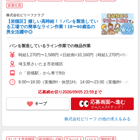
派遣社員
株式会社ビリーフクラブ
O
【岩槻区】嬉しい高時給！！パンを製造してい
お
る工場での簡単なライン作業！18〜60歳迄の
入
男女活躍中◎
験
婦
パンを製造しているライン作業での検品作業
～
禁
時給1,270円〜1,588円 <日給例>10,160円（時給1,270円×8h） 
0
埼玉県さいたま市岩槻区
☆「岩槻駅」から車で8分
9:00〜18:00（実働8H・休憩1H） 14:00〜23:00（実働8H・休憩
応募締め切り2026/09/05 23:59まで
応募画面へ進む
キープ
かんたん3ステップ！
株式会社ビリーフ
の他の求人をみる
さいたま市岩槻区
給与前払いOK
アルバイト
パート
契約社員