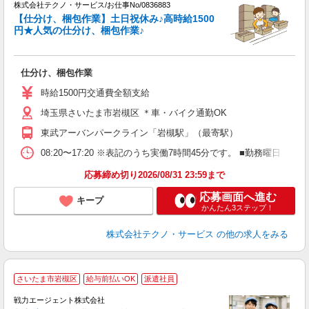
株式会社テクノ・サービス/お仕事No/0836883
【仕分け、梱包作業】土日祝休み♪高時給1500
円★人気の仕分け、梱包作業♪
全
仕分け、梱包作業
履
ミ
時給1500円交通費全額支給
休
埼玉県さいたま市岩槻区 ＊車・バイク通勤OK
あ
東武アーバンパークライン「岩槻駅」（最寄駅）
08:20〜17:20 ※表記のうち実働7時間45分です。 ■勤務曜日
応募締め切り2026/08/31 23:59まで
応募画面へ進む
キープ
かんたん3ステップ！
株式会社テクノ・サービス
の他の求人をみる
さいたま市岩槻区
給与前払いOK
派遣社員
戦力エージェント株式会社