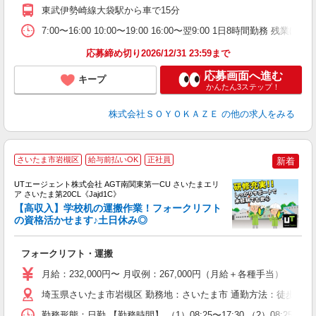
り
東武伊勢崎線大袋駅から車で15分
7:00〜16:00 10:00〜19:00 16:00〜翌9:00 1日8時間勤務 残業ほぼ
応募締め切り2026/12/31 23:59まで
応募画面へ進む
キープ
かんたん3ステップ！
株式会社ＳＯＹＯＫＡＺＥ
の他の求人をみる
さいたま市岩槻区
給与前払いOK
正社員
新着
UTエージェント株式会社 AGT南関東第一CU さいたまエリ
ア さいたま第20CL《Jajd1C》
【高収入】学校机の運搬作業！フォークリフト
の資格活かせます♪土日休み◎
部
フォークリフト・運搬
入
場
月給：232,000円〜 月収例：267,000円（月給＋各種手当）
タ
休
埼玉県さいたま市岩槻区 勤務地：さいたま市 通勤方法：徒歩/車/
場
勤務形態：日勤 【勤務時間】 （1）08:25〜17:30 （2）08:2