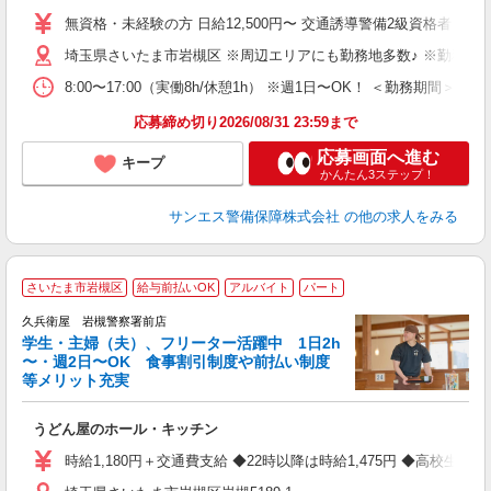
～
無資格・未経験の方 日給12,500円〜 交通誘導警備2級資格者 日
与
埼玉県さいたま市岩槻区 ※周辺エリアにも勤務地多数♪ ※勤務地
ワ
8:00〜17:00（実働8h/休憩1h） ※週1日〜OK！ ＜勤務
応募締め切り2026/08/31 23:59まで
応募画面へ進む
キープ
かんたん3ステップ！
サンエス警備保障株式会社
の他の求人をみる
さいたま市岩槻区
給与前払いOK
アルバイト
パート
久兵衛屋 岩槻警察署前店
学生・主婦（夫）、フリーター活躍中 1日2h
〜・週2日〜OK 食事割引制度や前払い制度
等メリット充実
た
うどん屋のホール・キッチン
未
与
時給1,180円＋交通費支給 ◆22時以降は時給1,475円 ◆高校生は時給
K