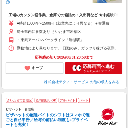
◎
お
工場のカンタン軽作業、倉庫での箱詰め・入出荷など ★未経験OKのお
未
ア
■時給1300円〜1500円（就業先により異なる）＋交通費
の
埼玉県内に多数あり さいたま市岩槻区
・東武アーバンパークライン「岩槻駅」
勤務地により異なります。 日勤のみ、ガッツリ稼げる夜勤、シフトによる交
応募締め切り2026/08/31 23:59まで
応募画面へ進む
キープ
かんたん3ステップ！
株式会社テクノ・サービス
の他の求人をみる
さいたま市岩槻区
給与前払いOK
アルバイト
パート
ピザハット 岩槻店
ピザハットの配達バイトのシフトはスマホで週
ごと自己申告／給与の前払い制度も♪プライベ
ートも充実！