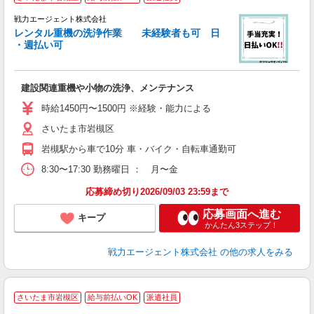
は
戦力エージェント株式会社
履
レンタル重機の洗浄作業 未経験者も可 日
ブ
・週払い可
あ
建設関連重機や小物の洗浄、メンテナンス
時給1450円〜1500円 ※経験・能力による
さいたま市岩槻区
岩槻駅から車で10分 車・バイク・自転車通勤可
8:30〜17:30 勤務曜日 ： 月〜金
応募締め切り2026/09/03 23:59まで
応募画面へ進む
キープ
かんたん3ステップ！
戦力エージェント株式会社
の他の求人をみる
さいたま市岩槻区
給与前払いOK
派遣社員