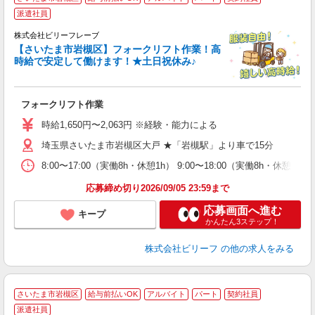
派遣社員
方
ん
株式会社ビリーフレーブ
【さいたま市岩槻区】フォークリフト作業！高
募
時給で安定して働けます！★土日祝休み♪
入
た
第
フォークリフト作業
ブ
払
時給1,650円〜2,063円 ※経験・能力による
型
転
埼玉県さいたま市岩槻区大戸 ★「岩槻駅」より車で15分
8:00〜17:00（実働8h・休憩1h） 9:00〜18:00（実働8h・休憩1h
応募締め切り2026/09/05 23:59まで
応募画面へ進む
キープ
かんたん3ステップ！
株式会社ビリーフ
の他の求人をみる
さいたま市岩槻区
給与前払いOK
アルバイト
パート
契約社員
派遣社員