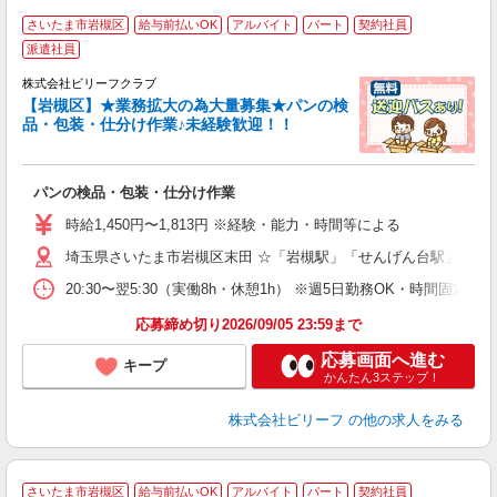
さいたま市岩槻区
給与前払いOK
アルバイト
パート
契約社員
派遣社員
心
株式会社ビリーフクラブ
リ
【岩槻区】★業務拡大の為大量募集★パンの検
品・包装・仕分け作業♪未経験歓迎！！
て
入
た
パンの検品・包装・仕分け作業
第
ブ
時給1,450円〜1,813円 ※経験・能力・時間等による
払
り
埼玉県さいたま市岩槻区末田 ☆「岩槻駅」「せんげん台駅」より
交
20:30〜翌5:30（実働8h・休憩1h） ※週5日勤務OK・時間固定
応募締め切り2026/09/05 23:59まで
応募画面へ進む
キープ
かんたん3ステップ！
株式会社ビリーフ
の他の求人をみる
さいたま市岩槻区
給与前払いOK
アルバイト
パート
契約社員