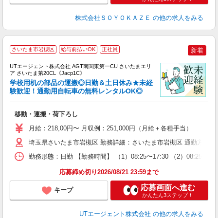
株式会社ＳＯＹＯＫＡＺＥ
の他の求人をみる
さいたま市岩槻区
給与前払いOK
正社員
新着
UTエージェント株式会社 AGT南関東第一CU さいたまエリ
ア さいたま第20CL《Jacp1C》
学校用机の部品の運搬◎日勤＆土日休み★未経
験歓迎！通勤用自転車の無料レンタルOK◎
る
移動・運搬・荷下ろし
入
場
月給：218,00円〜 月収例：251,000円（月給＋各種手当）
タ
休
埼玉県さいたま市岩槻区 勤務詳細：さいたま市岩槻区 通勤方法：徒
場
勤務形態：日勤 【勤務時間】 （1）08:25〜17:30 （2）08:2
通
り
応募締め切り2026/08/21 23:59まで
応募画面へ進む
キープ
かんたん3ステップ！
UTエージェント株式会社
の他の求人をみる