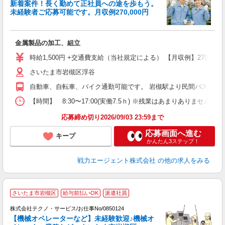
履
新着案件！長く勤めて正社員への途を歩もう。
ブ
未経験者ご応募可能です。月収例270,000円
あ
金属製品の加工、組立
時給1,500円 +交通費支給（当社規定による） 【月収例】270000
さいたま市岩槻区浮谷
自動車、自転車、バイク通勤可能です。 岩槻駅より民間バス約10分
【時間】 8:30〜17:00(実働7.5ｈ) ※残業はあまりありま
応募締め切り2026/09/03 23:59まで
応募画面へ進む
キープ
かんたん3ステップ！
戦力エージェント株式会社
の他の求人をみる
さいたま市岩槻区
給与前払いOK
派遣社員
株式会社テクノ・サービス/お仕事No/0850124
【機械オペレーターなど】未経験歓迎♪機械オ