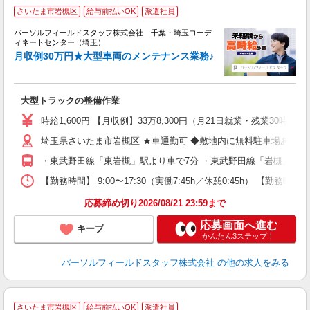
◆
さいたま市岩槻区
給与前払いOK
派遣社員
ン
パーソルフィールドスタッフ株式会社 千葉・埼玉コーデ
遣
ィネートセンター（埼玉）
月収例30万円★大型車両のメンテナンス業務♪
を
履
（
大型トラックの整備作業
自
時給1,600円 【月収例】33万8,300円（月21日就業・残業30時
埼玉県さいたま市岩槻区 ★車通勤可 ◆敷地内に無料駐車場あり
・東武野田線「東岩槻」駅より車で7分 ・東武野田線「岩槻」駅よ
【勤務時間】 9:00〜17:30（実働7:45h／休憩0:45h） 
応募締め切り2026/08/21 23:59まで
応募画面へ進む
キープ
かんたん3ステップ！
パーソルフィールドスタッフ株式会社
の他の求人をみる
さいたま市岩槻区
給与前払いOK
派遣社員