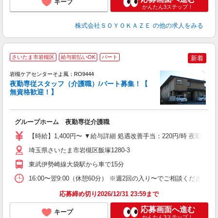
キープ
かんたん3ステップ！
株式会社ＳＯＹＯＫＡＺＥ
の他の求人をみる
さいたま市岩槻区
給与前払いOK
パート
新着
岩槻ケアセンターそよ風：RO9444
夜勤専従スタッフ（介護職）/パート募集！【
無資格歓迎！】
す
入
グループホーム 夜勤専従介護職
中
り
【時給】1,400円〜 ▼給与詳細 処遇改善手当：220円/時 夜勤手当
K
イ
埼玉県さいたま市岩槻区飯塚1280-3
あ
東武伊勢崎線大袋駅から車で15分
16:00〜翌9:00（休憩60分） ※週2回の入り〜でご相談ください。
応募締め切り2026/12/31 23:59まで
応募画面へ進む
キープ
かんたん3ステップ！