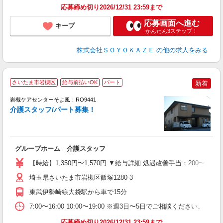
応募締め切り2026/12/31 23:59まで
応募画面へ進む
キープ
かんたん3ステップ！
株式会社ＳＯＹＯＫＡＺＥ
の他の求人をみる
さいたま市岩槻区
給与前払いOK
パート
新着
岩槻ケアセンターそよ風：RO9441
介護スタッフ/パート募集！
す
入
グループホーム 介護スタッフ
中
り
【時給】1,350円〜1,570円 ▼給与詳細 処遇改善手当：200〜2
K
O
埼玉県さいたま市岩槻区飯塚1280-3
社
東武伊勢崎線大袋駅から車で15分
7:00〜16:00 10:00〜19:00 ※週3日〜5日でご相談ください
応募締め切り2026/12/31 23:59まで