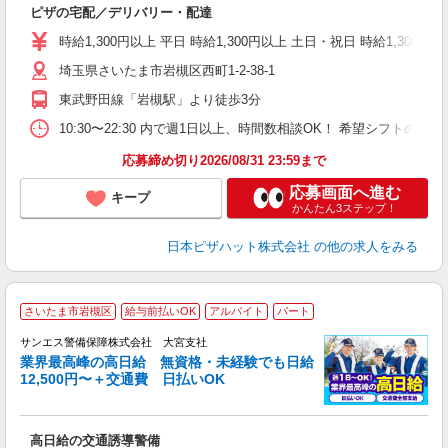
ピザの宅配／デリバリー・配達
（
中
時給1,300円以上 平日 時給1,300円以上 土日・祝日 時給1,300円以
ル
埼玉県さいたま市岩槻区西町1-2-38-1
支
あ
東武野田線「岩槻駅」より徒歩3分
内
10:30〜22:30 内で週1日以上、時間数相談OK！ 希望シフト
応募締め切り2026/08/31 23:59まで
応募画面へ進む
キープ
かんたん3ステップ！
日本ピザハット株式会社
の他の求人をみる
さいたま市岩槻区
給与前払いOK
アルバイト
パート
K
サンエス警備保障株式会社 大宮支社
業界最高峰の高日給 無資格・未経験でも日給
12,500円〜＋交通費 日払いOK
に
高日給の交通誘導警備
未