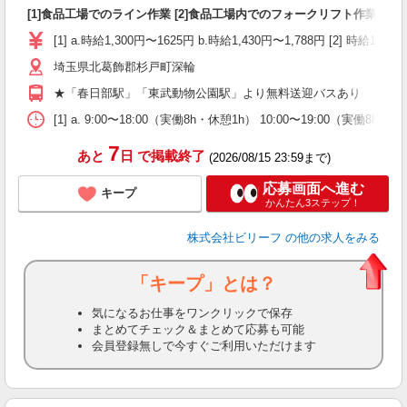
[1]食品工場でのライン作業 [2]食品工場内でのフォークリフト作業
第
ブ
[1] a.時給1,300円〜1625円 b.時給1,430円〜1,788円 [2] 
収
色
埼玉県北葛飾郡杉戸町深輪
め
★「春日部駅」「東武動物公園駅」より無料送迎バスあり
[1] a. 9:00〜18:00（実働8h・休憩1h） 10:00〜19:00（実働
7
あと
日
で掲載終了
(2026/08/15 23:59まで)
応募画面へ進む
キープ
かんたん3ステップ！
株式会社ビリーフ
の他の求人をみる
「キープ」とは？
気になるお仕事をワンクリックで保存
まとめてチェック＆まとめて応募も可能
会員登録無しで今すぐご利用いただけます