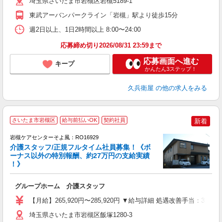
埼玉県さいたま市岩槻区岩槻5189-1
あ
東武アーバンパークライン「岩槻」駅より徒歩15分
週2日以上、1日2時間以上 8:00〜24:00
応募締め切り2026/08/31 23:59まで
応募画面へ進む
キープ
かんたん3ステップ！
久兵衛屋
の他の求人をみる
さいたま市岩槻区
給与前払いOK
契約社員
新着
岩槻ケアセンターそよ風：RO16929
介護スタッフ/正規フルタイム社員募集！《ボ
ーナス以外の特別報酬、約27万円の支給実績
！》
す
入
グループホーム 介護スタッフ
中
り
【月給】265,920円〜285,920円 ▼給与詳細 処遇改善手当：35
夕
O
埼玉県さいたま市岩槻区飯塚1280-3