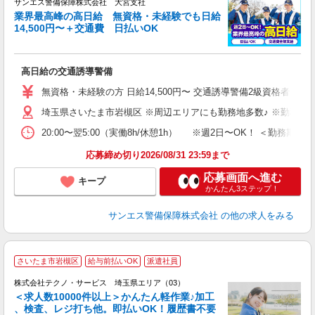
サンエス警備保障株式会社 大宮支社
業界最高峰の高日給 無資格・未経験でも日給
14,500円〜＋交通費 日払いOK
に
高日給の交通誘導警備
未
～
無資格・未経験の方 日給14,500円〜 交通誘導警備2級資格者 日
与
埼玉県さいたま市岩槻区 ※周辺エリアにも勤務地多数♪ ※勤務地
交
20:00〜翌5:00（実働8h/休憩1h） ※週2日〜OK！ ＜勤
応募締め切り2026/08/31 23:59まで
応募画面へ進む
キープ
かんたん3ステップ！
サンエス警備保障株式会社
の他の求人をみる
≪
さいたま市岩槻区
給与前払いOK
派遣社員
株式会社テクノ・サービス 埼玉県エリア（03）
＜求人数10000件以上＞かんたん軽作業♪加工
、検査、レジ打ち他。即払いOK！履歴書不要