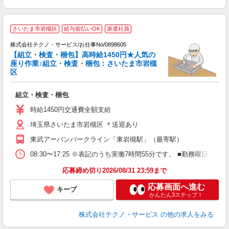
空
さいたま市岩槻区
給与前払いOK
派遣社員
株式会社テクノ・サービス/お仕事No/0898605
【組立・検査・梱包】高時給1450円★人気の
座り作業♪組立・検査・梱包：さいたま市岩槻
区
『
組立・検査・梱包
履
ミ
時給1450円交通費全額支給
休
埼玉県さいたま市岩槻区 ＊送迎あり
あ
東武アーバンパークライン「東岩槻駅」（最寄駅）
08:30〜17:25 ※表記のうち実働7時間55分です。 ■勤務曜日
応募締め切り2026/08/31 23:59まで
応募画面へ進む
キープ
かんたん3ステップ！
株式会社テクノ・サービス
の他の求人をみる