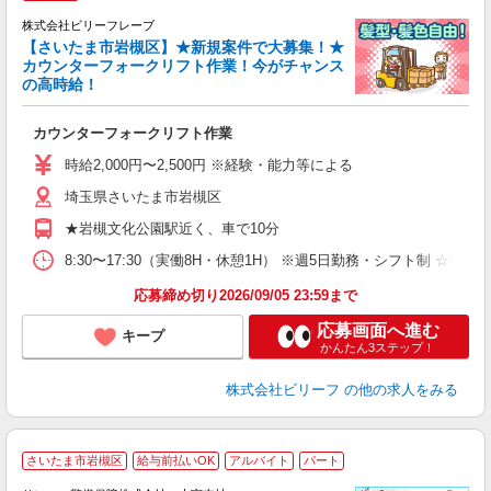
株式会社ビリーフレーブ
き
【さいたま市岩槻区】★新規案件で大募集！★
迄
カウンターフォークリフト作業！今がチャンス
の高時給！
す
入
カウンターフォークリフト作業
た
第
時給2,000円〜2,500円 ※経験・能力等による
ブ
払
埼玉県さいたま市岩槻区
み
★岩槻文化公園駅近く、車で10分
ニ
残
8:30〜17:30（実働8H・休憩1H） ※週5日勤務・シフト制 ☆平日
応募締め切り2026/09/05 23:59まで
応募画面へ進む
キープ
かんたん3ステップ！
株式会社ビリーフ
の他の求人をみる
さいたま市岩槻区
給与前払いOK
アルバイト
パート
K