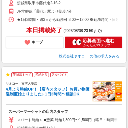
茨城県取手市藤代南2-16-2
り
JR常磐線「藤代」駅より徒歩7分
★1日3時間・週3日から勤務可 8:00〜12:00 ※勤務時間
本日掲載終了
(2026/08/08 23:59まで)
応募画面へ進む
キープ
かんたん3ステップ！
株式会社ヤオコー
の他の求人をみる
茨城県すべて
昇給あり
アルバイト
★
ヤオコー 古河大堤店
4月より時給UP！【店内スタッフ】お買い物優
遇制度始まりました♪ 1日3時間〜相談OK
わ
スーパーマーケットの店内スタッフ
未
ア
＜パート時給＞ ■惣菜 時給1,300円〜1,500円（曜日・時間帯によ
短