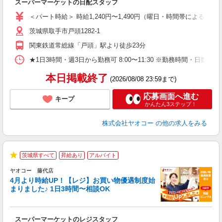
スーパーマーケットの日配スタッフ
未
ア
＜パート時給＞ 時給1,240円〜1,490円（曜日・時間帯による） 
短
茨城県取手市戸頭1282-1
り
関東鉄道常総線「戸頭」駅より徒歩23分
★1日3時間・週3日から勤務可 8:00〜11:30 ※勤務時間
本日掲載終了
(2026/08/08 23:59まで)
応募画面へ進む
キープ
かんたん3ステップ！
株式会社ヤオコー
の他の求人をみる
茨城県すべて
昇給あり
アルバイト
★
ヤオコー 藤代店
4月より時給UP！【レジ】お買い物優遇制度始
まりました♪ 1日3時間〜相談OK
境
に
スーパーマーケットのレジスタッフ
未