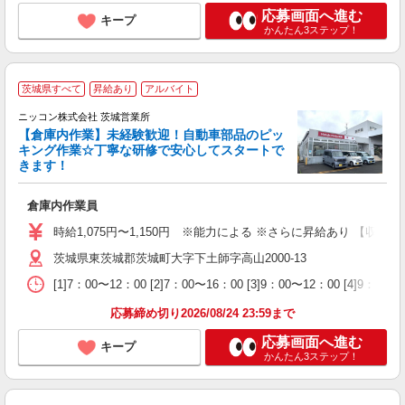
応募画面へ進む
キープ
かんたん3ステップ！
茨城県すべて
昇給あり
アルバイト
ニッコン株式会社 茨城営業所
【倉庫内作業】未経験歓迎！自動車部品のピッ
キング作業☆丁寧な研修で安心してスタートで
きます！
す
倉庫内作業員
入
活
時給1,075円〜1,150円 ※能力による ※さらに昇給あり 【収入例
イ
茨城県東茨城郡茨城町大字下土師字高山2000-13
制
[1]7：00〜12：00 [2]7：00〜16：00 [3]9：00〜12：00 [4]
応募締め切り2026/08/24 23:59まで
応募画面へ進む
キープ
かんたん3ステップ！