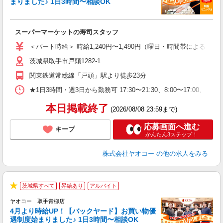
まりました♪ 1日3時間〜相談OK
指
スーパーマーケットの寿司スタッフ
未
ア
＜パート時給＞ 時給1,240円〜1,490円（曜日・時間帯による） 
短
茨城県取手市戸頭1282-1
り
関東鉄道常総線「戸頭」駅より徒歩23分
★1日3時間・週3日から勤務可 17:30〜21:30、8:00〜1
本日掲載終了
(2026/08/08 23:59まで)
応募画面へ進む
キープ
かんたん3ステップ！
株式会社ヤオコー
の他の求人をみる
茨城県すべて
昇給あり
アルバイト
★
ヤオコー 取手青柳店
4月より時給UP！【バックヤード】お買い物優
遇制度始まりました♪ 1日3時間〜相談OK