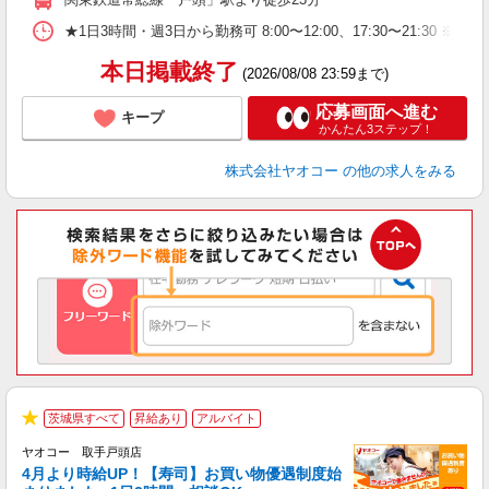
★1日3時間・週3日から勤務可 8:00〜12:00、17:30〜
本日掲載終了
(2026/08/08 23:59まで)
応募画面へ進む
キープ
かんたん3ステップ！
株式会社ヤオコー
の他の求人をみる
茨城県すべて
昇給あり
アルバイト
★
ヤオコー 取手戸頭店
4月より時給UP！【寿司】お買い物優遇制度始