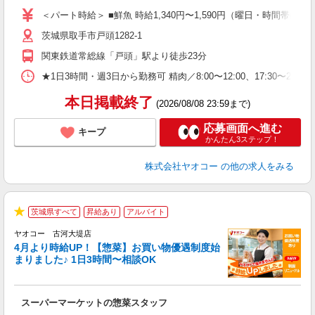
ア
＜パート時給＞ ■鮮魚 時給1,340円〜1,590円（曜日・時間帯によ
短
茨城県取手市戸頭1282-1
り
関東鉄道常総線「戸頭」駅より徒歩23分
★1日3時間・週3日から勤務可 精肉／8:00〜12:00、17:30〜21:30 
本日掲載終了
(2026/08/08 23:59まで)
応募画面へ進む
キープ
かんたん3ステップ！
株式会社ヤオコー
の他の求人をみる
茨城県すべて
昇給あり
アルバイト
★
ヤオコー 古河大堤店
4月より時給UP！【惣菜】お買い物優遇制度始
まりました♪ 1日3時間〜相談OK
て
スーパーマーケットの惣菜スタッフ
未