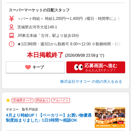
ル
スーパーマーケットの日配スタッフ
未
ア
＜パート時給＞ 時給1,200円〜1,400円（曜日・時間帯による） 
短
茨城県古河市大堤148-1
り
JR東北本線「古河」駅より徒歩18分
★1日3時間・週3日から勤務可 8:00〜12:00 ※勤務時間
本日掲載終了
(2026/08/08 23:59まで)
応募画面へ進む
キープ
かんたん3ステップ！
株式会社ヤオコー
の他の求人をみる
茨城県すべて
昇給あり
アルバイト
★
ヤオコー 取手戸頭店
4月より時給UP！【ベーカリー】お買い物優遇
制度始まりました♪ 1日3時間〜相談OK
O