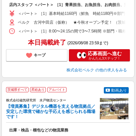
ど
店内スタッフ ＜パート＞ ［1］青果担当、お魚担当、お肉担当、惣菜等
未
～
＜パート＞ ［1］基本時給1160円（鮮魚 時給1180円※部門手当
ベルク 古河中田店（仮称） ★今秋オープン予定！ （茨城県古河
務
＜パート＞ ［1］8:00〜24:15の間で3〜7.5時間 ※部門・職
本日掲載終了
(2026/08/08 23:59まで)
応募画面へ進む
キープ
かんたん3ステップ！
株式会社ベルク
の他の求人をみる
茨城県すべて
昇給あり
アルバイト
動画あり
株式会社磁気研究所 水戸物流センター
【増員募集】デジタル機器を支える物流拠点／
安定した環境で確かな手応えを感じられる職場
です！
ま
出庫・検品・梱包などの物流業務
入
学