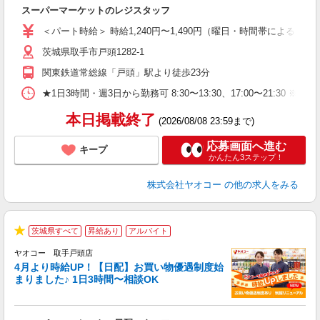
に
スーパーマーケットのレジスタッフ
未
ア
＜パート時給＞ 時給1,240円〜1,490円（曜日・時間帯による） 
短
茨城県取手市戸頭1282-1
り
関東鉄道常総線「戸頭」駅より徒歩23分
★1日3時間・週3日から勤務可 8:30〜13:30、17:00〜
本日掲載終了
(2026/08/08 23:59まで)
応募画面へ進む
キープ
かんたん3ステップ！
株式会社ヤオコー
の他の求人をみる
茨城県すべて
昇給あり
アルバイト
★
ヤオコー 取手戸頭店
4月より時給UP！【日配】お買い物優遇制度始
まりました♪ 1日3時間〜相談OK
ル