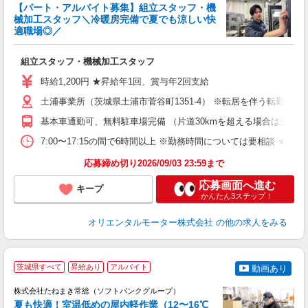
【パート・アルバイト募集】組立スタッフ・機
械加工スタッフ＼冷暖房完備で夏でも涼しい快
適職場◎／
募
女
組立スタッフ・機械加工スタッフ
日
時給1,200円 ★昇給年1回、賞与年2回支給
あ
土浦事業所（茨城県土浦市菅谷町1351-4） ※転居を伴う転勤はあ
基本車通勤可、無料駐車場完備 （片道30kmを超える場合は公共
7:00〜17:15の間で6時間以上 ※勤務時間については要相談 ★
応募締め切り2026/09/03 23:59まで
応募画面へ進む
キープ
かんたん3ステップ！
オリエンタルモーター株式会社
の他の求人をみる
茨城県すべて
昇給あり
アルバイト
動画あり
株式会社たねまき常総（ソフトバンクグループ）
る
夏も快適！室温低めの屋内軽作業（12〜16℃