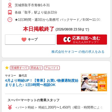
短
茨城県取手市青柳1-8-31
り
各線「取手」駅より徒歩22分
★1日3時間・週3日から勤務可 バックヤード／8:00〜11:00、1
本日掲載終了
(2026/08/08 23:59まで)
応募画面へ進む
キープ
かんたん3ステップ！
株式会社ヤオコー
の他の求人をみる
茨城県すべて
昇給あり
アルバイト
★
ヤオコー 藤代店
4月より時給UP！【青果】お買い物優遇制度始
まりました♪ 1日3時間〜相談OK
ま
み
スーパーマーケットの青果スタッフ
未
ア
＜パート時給＞ 時給1,200円〜1,450円（曜日・時間帯による） 
短