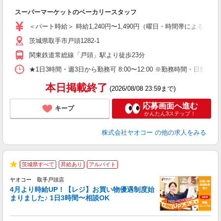
お
スーパーマーケットのベーカリースタッフ
未
ア
＜パート時給＞ 時給1,240円〜1,490円（曜日・時間帯による） 
短
茨城県取手市戸頭1282-1
り
関東鉄道常総線「戸頭」駅より徒歩23分
★1日3時間・週3日から勤務可 8:00〜12:00 ※勤務時間
本日掲載終了
(2026/08/08 23:59まで)
応募画面へ進む
キープ
かんたん3ステップ！
株式会社ヤオコー
の他の求人をみる
茨城県すべて
昇給あり
アルバイト
★
ヤオコー 取手戸頭店
4月より時給UP！【レジ】お買い物優遇制度始
まりました♪ 1日3時間〜相談OK
境