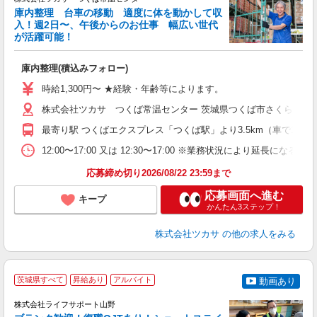
庫内整理 台車の移動 適度に体を動かして収
気
入！週2日〜、午後からのお仕事 幅広い世代
が活躍可能！
つ
庫内整理(積込みフォロー)
未
～
時給1,300円〜 ★経験・年齢等によります。
間
株式会社ツカサ つくば常温センター 茨城県つくば市さくらの森25
最寄り駅 つくばエクスプレス「つくば駅」より3.5km（車で10分圏
12:00〜17:00 又は 12:30〜17:00 ※業務状況により延長にな
応募締め切り2026/08/22 23:59まで
応募画面へ進む
キープ
かんたん3ステップ！
株式会社ツカサ
の他の求人をみる
茨城県すべて
昇給あり
アルバイト
動画あり
株式会社ライフサポート山野