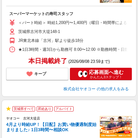
指
スーパーマーケットの寿司スタッフ
未
ア
＜パート時給＞ 時給1,200円〜1,400円（曜日・時間帯による） 
短
茨城県古河市大堤148-1
り
JR東北本線「古河」駅より徒歩18分
★1日3時間・週3日から勤務可 8:00〜12:00 ※勤務時間
本日掲載終了
(2026/08/08 23:59まで)
応募画面へ進む
キープ
かんたん3ステップ！
株式会社ヤオコー
の他の求人をみる
茨城県すべて
昇給あり
アルバイト
★
ヤオコー 古河大堤店
4月より時給UP！【日配】お買い物優遇制度始
まりました♪ 1日3時間〜相談OK