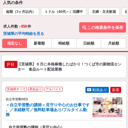
人気の条件
短期（3ヶ月以内）
ミドル（40代～）活躍中
主婦・主夫歓迎
求人件数 :
458
件
この検索条件を保存
茨城県の平均時給を見る
指定なし
新着順
時給順
日給順
月給順
【茨城県】６月に本格稼働したばかり！つくば市の新物流セン
PR
ター 食品ルート配送業務
茨城県すべて
昇給あり
アルバイト
動画あり
新着
自立学習塾RED
＜自立学習塾の講師＞見守り中心のお仕事です
。／未経験可／無料駐車場あり/フルタイム勤
務
て
自立学習塾の講師（見守り中心）
入