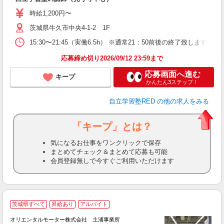
ド
時給1,200円〜
ム
茨城県牛久市中央4-1-2 1F
15:30〜21:45（実働6.5h） ※通常21：50前後の終了致します ※月
応募締め切り2026/09/12 23:59まで
応募画面へ進む
キープ
かんたん3ステップ！
自立学習塾RED
の他の求人をみる
「キープ」とは？
気になるお仕事をワンクリックで保存
まとめてチェック＆まとめて応募も可能
会員登録無しで今すぐご利用いただけます
茨城県すべて
昇給あり
アルバイト
ン
オリエンタルモーター株式会社 土浦事業所