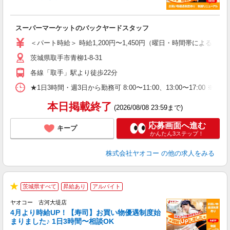
活
●
い
スーパーマーケットのバックヤードスタッフ
未
ア
＜パート時給＞ 時給1,200円〜1,450円（曜日・時間帯による） 
短
茨城県取手市青柳1-8-31
り
各線「取手」駅より徒歩22分
★1日3時間・週3日から勤務可 8:00〜11:00、13:00〜
本日掲載終了
(2026/08/08 23:59まで)
応募画面へ進む
キープ
かんたん3ステップ！
株式会社ヤオコー
の他の求人をみる
茨城県すべて
昇給あり
アルバイト
★
ヤオコー 古河大堤店
4月より時給UP！【寿司】お買い物優遇制度始
まりました♪ 1日3時間〜相談OK