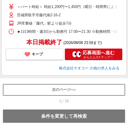
ア
＜パート時給＞ 時給1,200円〜1,450円（曜日・時間帯による） 
短
茨城県取手市藤代南2-16-2
り
JR常磐線「藤代」駅より徒歩7分
★1日3時間・週3日から勤務可 17:00〜21:30 ※勤務時
本日掲載終了
(2026/08/08 23:59まで)
応募画面へ進む
キープ
かんたん3ステップ！
株式会社ヤオコー
の他の求人をみる
次のページへ
1／16
条件を変更して再検索