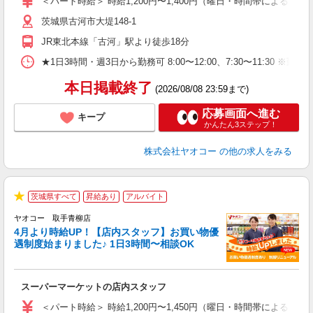
＜パート時給＞ 時給1,200円〜1,400円（曜日・時間帯による） 
短
茨城県古河市大堤148-1
り
JR東北本線「古河」駅より徒歩18分
★1日3時間・週3日から勤務可 8:00〜12:00、7:30〜1
本日掲載終了
(2026/08/08 23:59まで)
応募画面へ進む
キープ
かんたん3ステップ！
株式会社ヤオコー
の他の求人をみる
茨城県すべて
昇給あり
アルバイト
★
ヤオコー 取手青柳店
4月より時給UP！【店内スタッフ】お買い物優
遇制度始まりました♪ 1日3時間〜相談OK
わ
スーパーマーケットの店内スタッフ
未
ア
＜パート時給＞ 時給1,200円〜1,450円（曜日・時間帯による） 