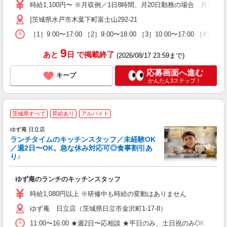
時給1,100円〜 ※月収例／1日8時間、月20日勤務の場合 月収17
活
上
]茨城県水戸市木葉下町富士山292-21
車
［1］9:00〜17:00 ［2］9:00〜18:00 ［3］10:00〜17:00 
険
9
あと
日
で掲載終了
(2026/08/17 23:59まで)
応募画面へ進む
キープ
かんたん3ステップ！
茨城県すべて
昇給あり
アルバイト
で
ゆず庵 日立店
ランチタイムのキッチンスタッフ／未経験OK
／週2日〜OK。急な休み対応可◎食事割引あ
り♪
お
ゆず庵のランチのキッチンスタッフ
入
活
時給1,080円以上 ※研修中も時給の変動はありません
（
ゆず庵 日立店（茨城県日立市金沢町1-17-8）
n
の
11:00〜16:00 ★週2日〜応相談 ★平日のみ、土日祝のみO