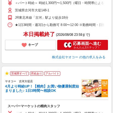
ア
＜パート時給＞ 時給1,300円〜1,500円（曜日・時間帯による） 
短
茨城県古河市大堤148-1
り
JR東北本線「古河」駅より徒歩18分
★1日3時間・週3日から勤務可 8:00〜12:00 ※勤務時間
本日掲載終了
(2026/08/08 23:59まで)
応募画面へ進む
キープ
かんたん3ステップ！
株式会社ヤオコー
の他の求人をみる
茨城県すべて
昇給あり
アルバイト
★
ヤオコー 古河大堤店
4月より時給UP！【精肉】お買い物優遇制度始
まりました♪ 1日3時間〜相談OK
店
スーパーマーケットの精肉スタッフ
未
ア