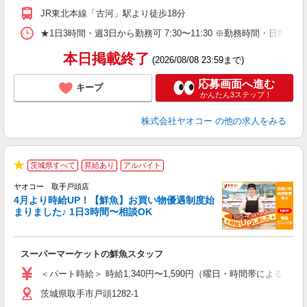
JR東北本線「古河」駅より徒歩18分
★1日3時間・週3日から勤務可 7:30〜11:30 ※勤務時間
本日掲載終了
(2026/08/08 23:59まで)
応募画面へ進む
キープ
かんたん3ステップ！
株式会社ヤオコー
の他の求人をみる
茨城県すべて
昇給あり
アルバイト
★
ヤオコー 取手戸頭店
4月より時給UP！【鮮魚】お買い物優遇制度始
まりました♪ 1日3時間〜相談OK
す
み
スーパーマーケットの鮮魚スタッフ
未
ア
＜パート時給＞ 時給1,340円〜1,590円（曜日・時間帯による） 
短
茨城県取手市戸頭1282-1
り