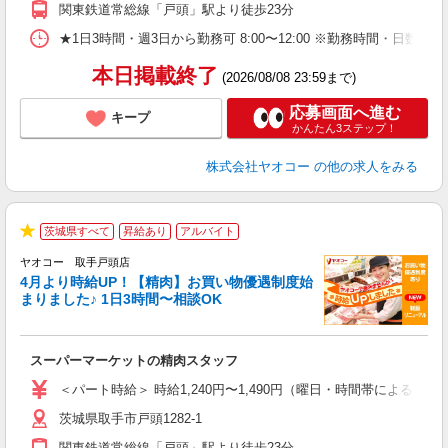
関東鉄道常総線「戸頭」駅より徒歩23分
★1日3時間・週3日から勤務可 8:00〜12:00 ※勤務時間
本日掲載終了
(2026/08/08 23:59まで)
応募画面へ進む
キープ
かんたん3ステップ！
株式会社ヤオコー
の他の求人をみる
茨城県すべて
昇給あり
アルバイト
★
ヤオコー 取手戸頭店
4月より時給UP！【精肉】お買い物優遇制度始
まりました♪ 1日3時間〜相談OK
店
スーパーマーケットの精肉スタッフ
未
ア
＜パート時給＞ 時給1,240円〜1,490円（曜日・時間帯による） 
短
茨城県取手市戸頭1282-1
り
関東鉄道常総線「戸頭」駅より徒歩23分