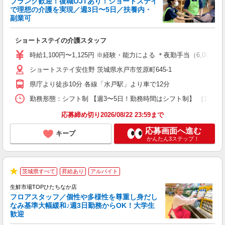
ブランク歓迎！復職OJTあり！ショートステイ
で理想の介護を実現／週3日〜5日／扶養内・
副業可
い
ショートステイの介護スタッフ
入
躍
時給1,100円〜1,125円 ※経験・能力による ＊夜勤手当（6,000円
由
ショートステイ安住野 茨城県水戸市笠原町645-1
な
県庁より徒歩10分 各線「水戸駅」より車で12分
資
勤務形態：シフト制 【週3〜5日！勤務時間はシフト制】 ［1］6:00〜
応募締め切り2026/08/22 23:59まで
応募画面へ進む
キープ
かんたん3ステップ！
茨城県すべて
昇給あり
アルバイト
★
生鮮市場TOPひたちなか店
フロアスタッフ／個性や多様性を尊重し身だし
なみ基準大幅緩和♪週3日勤務からOK！大学生
歓迎