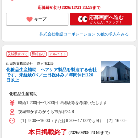
グ
割
応募締め切り2026/12/31 23:59まで
応募画面へ進む
キープ
かんたん3ステップ！
株式会社物語コーポレーション
の他の求人をみる
茨城県すべて
昇給あり
アルバイト
務
山田製薬株式会社 霞ヶ浦工場
化粧品生産補助 ヘアケア製品を製造する会社
です。未経験OK／土日祝休み／年間休日120
日以上
た
入
化粧品生産補助
歓
休
時給1,200円〜1,300円 ※経験等を考慮いたします
煙
茨城県かすみがうら市深谷24-8
り
［1］9:00〜16:00（または8:30〜17:00でも可） ［2］16:00〜21:0
本日掲載終了
(2026/08/08 23:59まで)