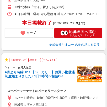
茨城県古河市大堤148-1
り
JR東北本線「古河」駅より徒歩18分
★1日3時間・週3日から勤務可 精肉／8:00〜12:00、7:30〜11:30
本日掲載終了
(2026/08/08 23:59まで)
応募画面へ進む
キープ
かんたん3ステップ！
株式会社ヤオコー
の他の求人をみる
茨城県すべて
昇給あり
アルバイト
★
ヤオコー 古河大堤店
4月より時給UP！【ベーカリー】お買い物優遇
制度始まりました♪ 1日3時間〜相談OK
O
お
スーパーマーケットのベーカリースタッフ
未
ア
＜パート時給＞ 時給1,200円〜1,400円（曜日・時間帯による） 
短
茨城県古河市大堤148-1
り