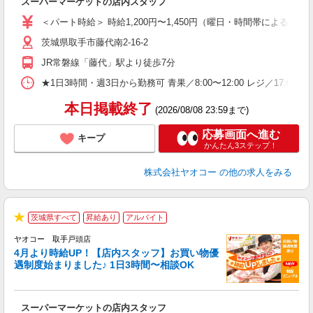
スーパーマーケットの店内スタッフ
未
ア
＜パート時給＞ 時給1,200円〜1,450円（曜日・時間帯による） 
短
茨城県取手市藤代南2-16-2
り
JR常磐線「藤代」駅より徒歩7分
★1日3時間・週3日から勤務可 青果／8:00〜12:00 レジ／17:
本日掲載終了
(2026/08/08 23:59まで)
応募画面へ進む
キープ
かんたん3ステップ！
株式会社ヤオコー
の他の求人をみる
茨城県すべて
昇給あり
アルバイト
★
ヤオコー 取手戸頭店
4月より時給UP！【店内スタッフ】お買い物優
遇制度始まりました♪ 1日3時間〜相談OK
わ
スーパーマーケットの店内スタッフ
未