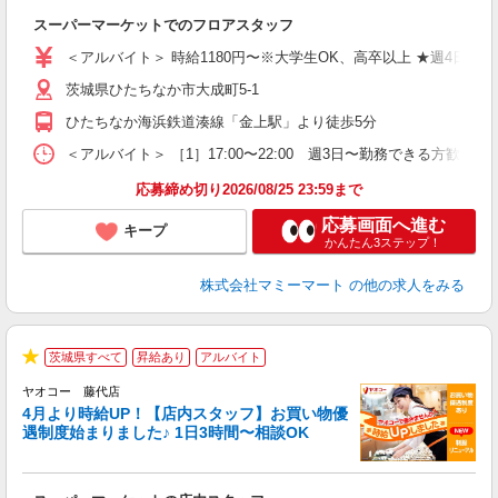
に
スーパーマーケットでのフロアスタッフ
未
日
＜アルバイト＞ 時給1180円〜※大学生OK、高卒以上 ★週4日以
ク
茨城県ひたちなか市大成町5-1
ひたちなか海浜鉄道湊線「金上駅」より徒歩5分
＜アルバイト＞ ［1］17:00〜22:00 週3日〜勤務できる方歓迎
応募締め切り2026/08/25 23:59まで
応募画面へ進む
キープ
かんたん3ステップ！
株式会社マミーマート
の他の求人をみる
茨城県すべて
昇給あり
アルバイト
★
ヤオコー 藤代店
4月より時給UP！【店内スタッフ】お買い物優
遇制度始まりました♪ 1日3時間〜相談OK
わ