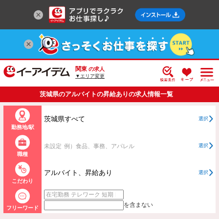
関東
の求人
▼エリア変更
茨城県のアルバイトの昇給ありの求人情報一覧
茨城県すべて
選択
勤務地/駅
未設定
例）食品、事務、アパレル
選択
職種
アルバイト、昇給あり
選択
こだわり
を含まない
フリーワード