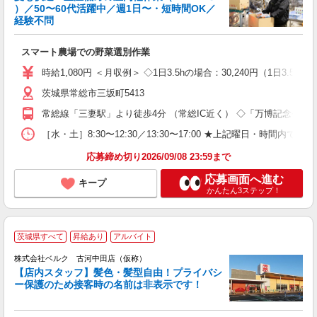
）／50〜60代活躍中／週1日〜・短時間OK／
経験不問
手
スマート農場での野菜選別作業
入
迎
時給1,080円 ＜月収例＞ ◇1日3.5hの場合：30,240円（1日
ブ
ニ
茨城県常総市三坂町5413
間
常総線「三妻駅」より徒歩4分 （常総IC近く） ◇「万博記念公園
勤
K
［水・土］8:30〜12:30／13:30〜17:00 ★上記曜
応募締め切り2026/09/08 23:59まで
応募画面へ進む
キープ
かんたん3ステップ！
茨城県すべて
昇給あり
アルバイト
株式会社ベルク 古河中田店（仮称）
【店内スタッフ】髪色・髪型自由！プライバシ
ー保護のため接客時の名前は非表示です！