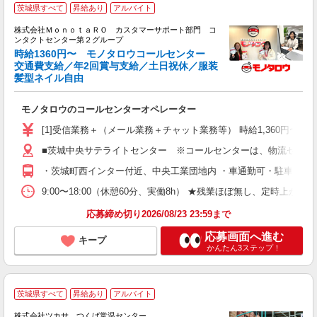
茨城県すべて
昇給あり
アルバイト
な
株式会社ＭｏｎｏｔａＲＯ カスタマーサポート部門 コ
ンタクトセンター第２グループ
時給1360円〜 モノタロウコールセンター
交通費支給／年2回賞与支給／土日祝休／服装
髪型ネイル自由
ォ
期
入
モノタロウのコールセンターオペレーター
ラ
ナ
[1]受信業務＋（メール業務＋チャット業務等） 時給1,360円〜 ※
煙
■茨城中央サテライトセンター ※コールセンターは、物流センタ
有
・茨城町西インター付近、中央工業団地内 ・車通勤可・駐車場無
9:00〜18:00（休憩60分、実働8h） ★残業ほぼ無し、定
応募締め切り2026/08/23 23:59まで
応募画面へ進む
キープ
かんたん3ステップ！
茨城県すべて
昇給あり
アルバイト
事
株式会社ツカサ つくば常温センター