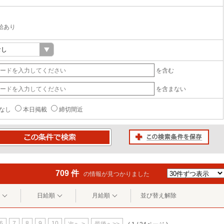
給あり
を含む
を含まない
なし
本日掲載
締切間近
この検索条件を保存
条件で検索
709 件
の情報が見つかりました
日給順
月給順
並び替え解除
6
7
8
9
10