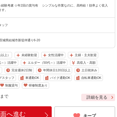
円 ☆経験考慮 ☆年2回の賞与有 シンプルな作業なのに、高時給！効率よく収入
ます。
タッフ
茨城県結城市新堤仲通り6-20
名以上）
未経験歓迎
女性活躍中
主婦・主夫歓迎
代～）活躍中
エルダー（50代～）活躍中
高収入・高額
り
完全週休2日制
年間休日120日以上
土日祝休み
グスタッフ
車通勤OK
バイク通勤OK
自転車通勤OK
制服貸与
研修制度あり
9 まで
詳細を見る
画面へ進む
キープ