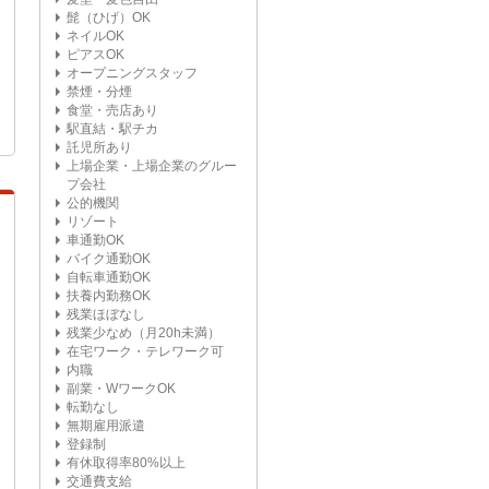
髭（ひげ）OK
ネイルOK
ピアスOK
オープニングスタッフ
禁煙・分煙
食堂・売店あり
駅直結・駅チカ
託児所あり
上場企業・上場企業のグルー
プ会社
公的機関
リゾート
車通勤OK
バイク通勤OK
自転車通勤OK
扶養内勤務OK
残業ほぼなし
残業少なめ（月20h未満）
在宅ワーク・テレワーク可
内職
副業・WワークOK
転勤なし
無期雇用派遣
登録制
有休取得率80%以上
交通費支給