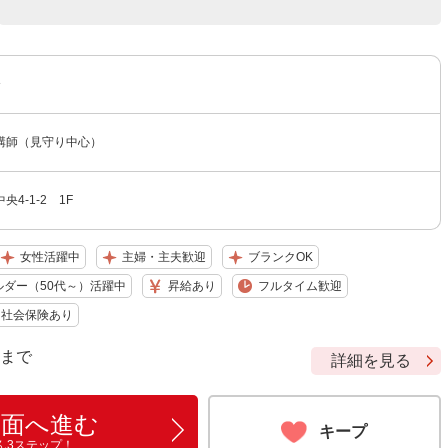
〜
講師（見守り中心）
4-1-2 1F
女性活躍中
主婦・主夫歓迎
ブランクOK
ルダー（50代～）活躍中
昇給あり
フルタイム歓迎
社会保険あり
9 まで
詳細を見る
画面へ進む
キープ
ん3ステップ！