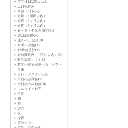
年間休日120日以上
土日祝休み
単発（1日のみ）
短期（1週間以内）
短期（1ヶ月以内）
短期（3ヶ月以内）
春・夏・冬休み期間限定
週1日勤務OK
週2～3日勤務OK
10時～勤務OK
16時前退社OK
短時間勤務（1日4h以内）OK
時間固定シフト制
時間や曜日が選べる・シフト
自由
フレックスタイム制
平日のみ勤務OK
土日祝のみ勤務OK
フルタイム歓迎
早朝
朝
昼
夕方
夜
深夜
服装自由
髪型・髪色自由