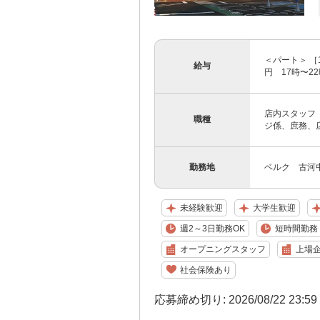
＜パート＞ ［
給与
円 17時〜22
店内スタッフ
職種
ジ係、庶務、店
勤務地
ベルク 古河
未経験歓迎
大学生歓迎
週2～3日勤務OK
短時間勤務（
オープニングスタッフ
上場
社会保険あり
応募締め切り: 2026/08/22 23:5