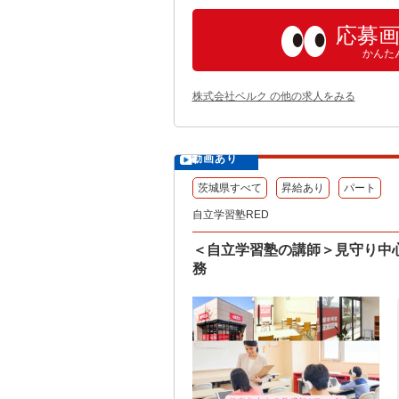
応募
かんた
株式会社ベルク の他の求人をみる
動画あり
茨城県すべて
昇給あり
パート
自立学習塾RED
＜自立学習塾の講師＞見守り中
務