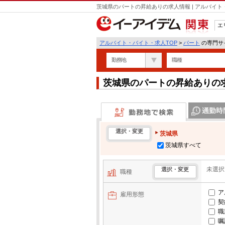
茨城県のパートの昇給ありの求人情報 | アルバイ
エ
関東
アルバイト・バイト・求人TOP
>
パート
の専門サイ
勤務地
職種
茨城県のパートの昇給ありの
勤務地で検索
通勤時間・区
選択・変更
茨城県
茨城県すべて
未選択
選択・変更
職種
ア
雇用形態
契
職
嘱