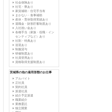
社会保険あり
社宅・寮あり
家賃補助・住宅手当有
まかない・食事補助
産休・育休取得実績あり
退職金・財形貯蓄制度あり
入社祝い金あり
各種手当（家族・役職・イン
センティブなど）あり
社割・特典あり
送迎あり
制服貸与
研修制度あり
社員登用あり
資格取得支援制度あり
茨城県の他の雇用形態のお仕事
アルバイト
正社員
契約社員
派遣社員
紹介予定派遣
職業紹介
業務委託
独立開業