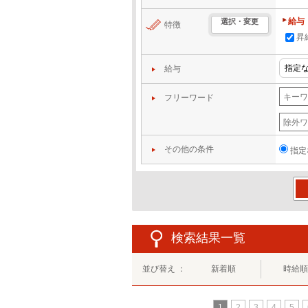
給与
選択・変更
特徴
昇
給与
フリーワード
その他の条件
指定
この
検索結果一覧
並び替え ：
新着順
時給順
1
2
3
4
5