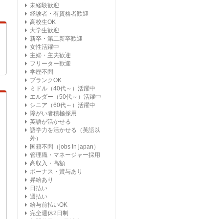
未経験歓迎
経験者・有資格者歓迎
高校生OK
大学生歓迎
新卒・第二新卒歓迎
女性活躍中
主婦・主夫歓迎
フリーター歓迎
学歴不問
ブランクOK
ミドル（40代～）活躍中
エルダー（50代～）活躍中
シニア（60代～）活躍中
障がい者積極採用
英語が活かせる
語学力を活かせる（英語以
外）
国籍不問（jobs in japan）
管理職・マネージャー採用
高収入・高額
ボーナス・賞与あり
昇給あり
日払い
週払い
給与前払いOK
完全週休2日制