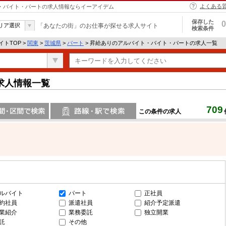
よくある
ト・バイト・パートの求人情報ならイーアイデム
保存した
0
リア選択
「あなたの街」のお仕事が探せる求人サイト
検索条件
トTOP >
関東
>
茨城県
>
パート
> 昇給ありのアルバイト・バイト・パートの求人一覧
求人情報一覧
709
この条件の求人
間で検索
路線・駅・駅で検索
ルバイト
パート
正社員
約社員
派遣社員
紹介予定派遣
業紹介
業務委託
独立開業
託
その他