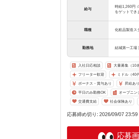
時給1,260
給与
をゲットでき
職種
化粧品製造ス
勤務地
結城第一工場 
入社日応相談
大量募集（10
フリーター歓迎
ミドル（40
ボーナス・賞与あり
昇給あ
平日のみ勤務OK
オープニン
交通費支給
社会保険あり
応募締め切り: 2026/09/07 23:5
応募