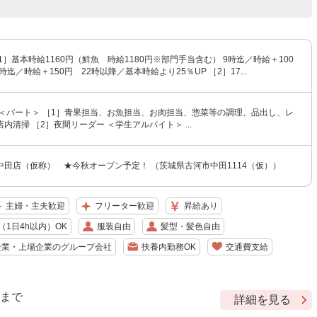
1］基本時給1160円（鮮魚 時給1180円※部門手当含む） 9時迄／時給＋100
時迄／時給＋150円 22時以降／基本時給より25％UP ［2］17...
 ＜パート＞ ［1］青果担当、お魚担当、お肉担当、惣菜等の調理、品出し、レ
内清掃 ［2］夜間リーダー ＜学生アルバイト＞ ...
中田店（仮称） ★今秋オープン予定！ （茨城県古河市中田1114（仮））
主婦・主夫歓迎
フリーター歓迎
昇給あり
1日4h以内）OK
服装自由
髪型・髪色自由
企業・上場企業のグループ会社
扶養内勤務OK
交通費支給
9 まで
詳細を見る