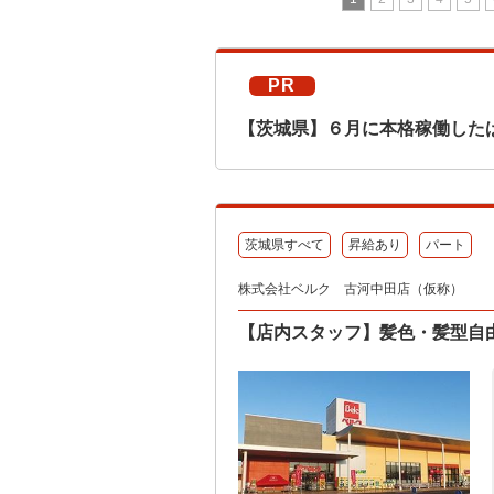
PR
【茨城県】６月に本格稼働した
茨城県すべて
昇給あり
パート
株式会社ベルク 古河中田店（仮称）
【店内スタッフ】髪色・髪型自