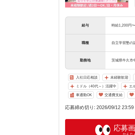
給与
時給1,200円
職種
自立学習塾の
勤務地
茨城県牛久市中央
入社日応相談
未経験歓迎
ミドル（40代～）活躍中
エ
車通勤OK
交通費支給
応募締め切り: 2026/09/12 23:5
応募
かんた