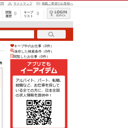
質問
サイトマップ
掲載ご希望のお客様へ
閲覧
キープ
0
0
履歴
リスト
ログイン
キープ中のお仕事（0件）
保存した検索条件（
0
件）
閲覧したお仕事（0件）
件