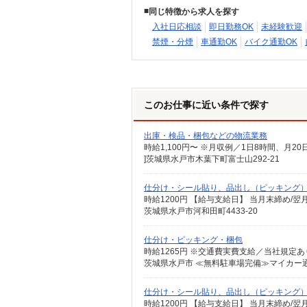
同じ特徴から求人を探す
入社日応相談
即日勤務OK
未経験歓迎
禁煙・分煙
車通勤OK
バイク通勤OK
このお仕事に近い条件で探す
出庫・検品・梱包などの物流業務
時給1,100円〜 ※月収例／1日8時間、月2
]茨城県水戸市木葉下町富士山292-21
仕分け・シール貼り、品出し（ピッキング
時給1200円 【給与支給日】 当月末締め/
茨城県水戸市河和田町4433-20
仕分け・ピッキング・梱包
時給1265円 ※交通費実費支給／当社規定あ
茨城県水戸市 ≪無料駐車場完備≫マイカー通
仕分け・シール貼り、品出し（ピッキング
時給1200円 【給与支給日】 当月末締め/