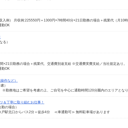
勤OK
業
異なる）
0円×6時間×21日勤務の場合＋残業代、交通費別途支給 ※交通費実費支給／当社規定あり。
勤OK
械操作など）
考慮）
コツ＆丁寧に取り組むお仕事！
日出勤の場合）
戸駅北口からバス2分＋徒歩4分 ≪車通勤可≫ 無料駐車場があります