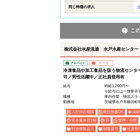
同じ特徴の求人
こ
株式会社水産流通 水戸水産センター
アルバイト
パート
冷凍食品や加工食品を扱う物流センタ
可／男性活躍中／正社員登用有
給与
時給1,200円〜
※給与には一律更衣
職種
庫内作業・物流スタ
勤務地
茨城県水戸市柳河町8
入社日応相談
即日勤務OK
未経
完全週休2日制
昼
禁煙・分煙
社会保険あり
制服貸与
社員登