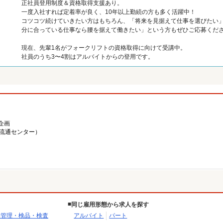
正社員登用制度＆資格取得支援あり。
一度入社すれば定着率が良く、10年以上勤続の方も多く活躍中！
コツコツ続けていきたい方はもちろん、「将来を見据えて仕事を選びたい
分に合っている仕事なら腰を据えて働きたい」という方もぜひご応募くだ
現在、先輩1名がフォークリフトの資格取得に向けて受講中。
社員のうち3〜4割はアルバイトからの登用です。
企画
海流通センター）
同じ雇用形態から求人を探す
品管理・検品・検査
アルバイト
パート