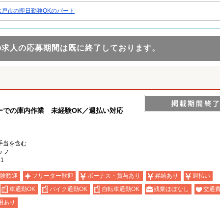
水戸市の即日勤務OKのパート
の求人の応募期間は既に終了しております。
ーでの庫内作業 未経験OK／週払い対応
手当を含む
ッフ
1
験歓迎
フリーター歓迎
ボーナス・賞与あり
昇給あり
週払い
車通勤OK
バイク通勤OK
自転車通勤OK
残業ほぼなし
交通
用あり