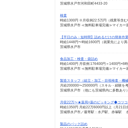
茨城県水戸市河和田町4433-20
検査
茨城県水戸市 ≪無料駐車場完備≫マイカー通
【平日のみ・短時間】詰めるだけの簡単作
時給1448円〜時給1600円（就業先により
茨城県水戸市
食品加工・検査・袋詰め
時給1400円 月収例:176400円＝140
茨城県水戸市 ≪無料駐車場完備≫マイカー通
製造スタッフ（組立・加工・目視検査・機
月給200000〜250000円（スキル・経験を
月収22万〜★薬局×薬のピッキング◆コツ
時給1350円 月給22万6000円以上（月21
茨城県水戸市／最寄駅：水戸駅、赤塚駅 水
製品のパック詰め