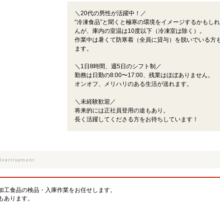
＼20代の男性が活躍中！／
“冷凍食品”と聞くと極寒の環境をイメージするかもし
んが、庫内の室温は10度以下（冷凍室は除く）。
作業中は暑くて防寒着（全員に貸与）を脱いでいる方
ます。
＼1日8時間、週5日のシフト制／
勤務は日勤の8:00〜17:00、残業はほぼありません。
オンオフ、メリハリのある生活が送れます。
＼未経験歓迎／
将来的には正社員登用の途もあり。
長く活躍してくださる方をお待ちしています！
加工食品の検品・入庫作業をお任せします。
もあります。