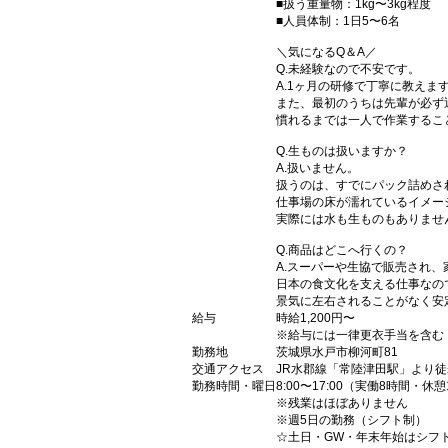
■扱う重量物：1kg〜3kg程度
■人員体制：1日5〜6名
＼気になるQ＆A／
Q.未経験なので不安です。
A.1ヶ月の研修で丁寧に教えま
また、最初のうちは先輩が必ず
慣れるまでは一人で作業するこ
Q.生ものは扱いますか？
A.扱いません。
扱うのは、すでにパック詰めさ
仕事場の床が濡れているイメー
実際には水も生ものもありませ
Q.商品はどこへ行くの？
A.スーパーや生協で販売され
日本の食文化を支える仕事なの
景気に左右されることがなく安
給与
時給1,200円〜
※給与には一律更衣手当を含む
勤務地
茨城県水戸市柳河町81
交通アクセス
JR水郡線「常陸津田駅」より徒
勤務時間・曜日
8:00〜17:00（実働8時間・休
※残業はほぼありません
※週5日の勤務（シフト制）
☆土日・GW・年末年始はシフ