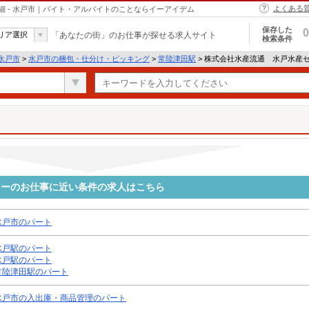
よくある
 - 水戸市｜バイト・アルバイトのことならイーアイデム
保存した
0
リア選択
「あなたの街」のお仕事が探せる求人サイト
検索条件
水戸市
>
水戸市の梱包・仕分け・ピッキング
>
常陸津田駅
> 株式会社水産流通 水戸水産
ターのお仕事に近い条件の求人はこちら
水戸市のパート
水戸駅のパート
水戸駅のパート
常陸津田駅のパート
水戸市の入出庫・商品管理のパート