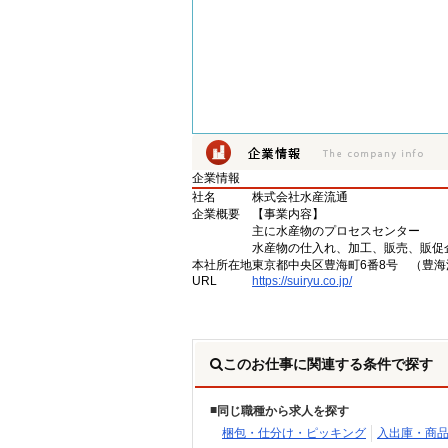
企業情報
社名
株式会社水産流通
企業概要
【事業内容】
主に水産物のプロセスセンター
水産物の仕入れ、加工、販売、販促
本社所在地
東京都中央区豊海町6番8号 （豊
URL
https://suiryu.co.jp/
このお仕事に関連する条件で探す
同じ職種から求人を探す
梱包・仕分け・ピッキング
入出庫・商