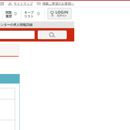
質問
サイトマップ
掲載ご希望のお客様へ
閲覧
キープ
0
0
履歴
リスト
ログイン
センターの求人情報詳細