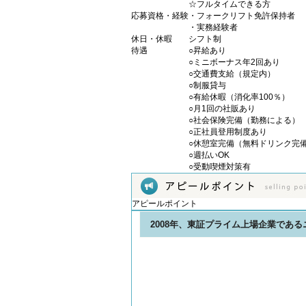
☆フルタイムできる方
応募資格・経験
・フォークリフト免許保持者
・実務経験者
休日・休暇
シフト制
待遇
○昇給あり
○ミニボーナス年2回あり
○交通費支給（規定内）
○制服貸与
○有給休暇（消化率100％）
○月1回の社販あり
○社会保険完備（勤務による）
○正社員登用制度あり
○休憩室完備（無料ドリンク完
○週払いOK
○受動喫煙対策有
アピールポイント
2008年、東証プライム上場企業であ