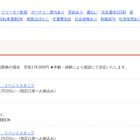
フリーター歓迎
ボーナス・賞与あり
昇給あり
週払い
完全週休2日制
昼
自転車通勤OK
残業ほぼなし
交通費支給
社会保険あり
制服貸与
社員登用あ
0日勤務の場合 月収176,000円 ★年齢・経験により面談にて決定いたします。
）、イベントスタッフ
翌月25日払い（指定口座へお振込み）
り。
勤OK
）、イベントスタッフ
翌月25日払い（指定口座へお振込み）