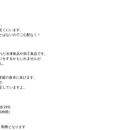
す。
近くにいます。
とはないのでご心配なく！
れた冷凍食品や加工食品です。
ジをするかもしれませんが、
ん。
、家庭の食卓に並びます。
で、
定していますよ。
歩19分
憩1時間）
ト勤務となります