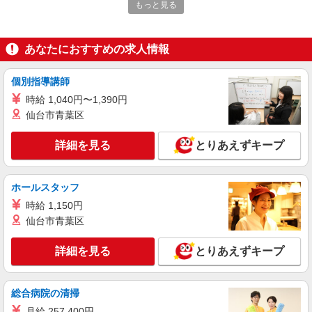
もっと見る
時給1,400円以上 試用期間中 時給1,400円以上
(試用期間2ヶ月) 残業が発生した場合、残業代を1
分単位で別途支給します。
ルネサス大分工場 （大分県中津市伊藤田
あなたにおすすめの求人情報
4200 ルネサス大分工場事務所棟2F食堂）
個別指導講師
詳細を見る
キープ
時給 1,040円〜1,390円
仙台市青葉区
アルバイト
パート
コンパスグループ・ジャパン株式会社 21596_p
詳細を見る
とりあえずキープ
調理員【アルバイト・パート】
時給1,600円以上 試用期間中 時給1,600円以上
(試用期間2ヶ月) 22:00〜00:00 時給2,000円以上 残
ホールスタッフ
業が発生した場合、残業代を1分単位で別途支給し
ＤーＡＣＴ中津工場 （大分県中津市昭和新田
時給 1,150円
ます。
1番地）
仙台市青葉区
詳細を見る
キープ
詳細を見る
とりあえずキープ
アルバイト
パート
コンパスグループ・ジャパン株式会社 63107_p
総合病院の清掃
調理師【アルバイト・パート】
月給 257,400円