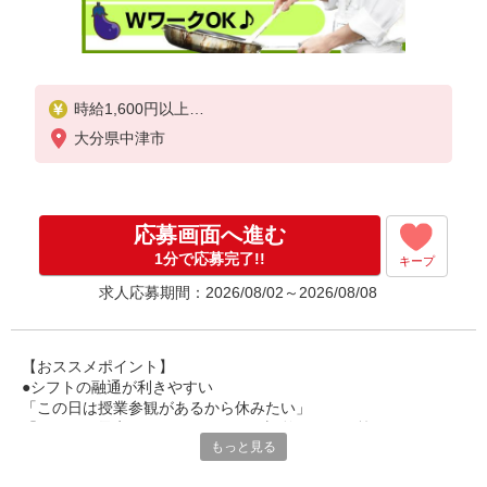
時給1,600円以上
大分県中津市
試用期間中 時給1,600円以上(試用期間2ヶ月)
22:00〜00:00 時給2,000円以上
残業が発生した場合、残業代を1分単位で別途支給し
応募画面へ進む
ます。
1分で応募完了!!
キープ
求人応募期間：2026/08/02～2026/08/08
【おススメポイント】
●シフトの融通が利きやすい
「この日は授業参観があるから休みたい」
「その日は予定があるのでシフトを調整したい」等
もっと見る
家庭や趣味の都合にも柔軟に対応しますので、お気軽にご相談く
ださい