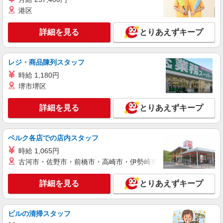
時給1,400円以上 試用期間中 時給1,400円以上
港区
(試用期間2ヶ月) 残業が発生した場合、残業代を1
分単位で別途支給します。
松永循環器病院 （大分県中津市中央町1丁目
詳細を見る
とりあえずキープ
3）
詳細を見る
キープ
レジ・商品陳列スタッフ
時給 1,180円
アルバイト
パート
堺市堺区
コンパスグループ・ジャパン株式会社 33012_p
調理師【アルバイト・パート】
詳細を見る
とりあえずキープ
時給1,450円以上 試用期間中 時給1,450円以上
(試用期間2ヶ月) 残業が発生した場合、残業代を1
分単位で別途支給します。
ダイハツ九州株式会社 食堂 （大分県中津市
ベルク各店での店内スタッフ
昭和新田1）
時給 1,065円
古河市・佐野市・前橋市・高崎市・伊勢崎市・太田市・館林市・
詳細を見る
キープ
詳細を見る
とりあえずキープ
アルバイト
パート
コンパスグループ・ジャパン株式会社 21596_p
調理補助【アルバイト・パート】
ビルの清掃スタッフ