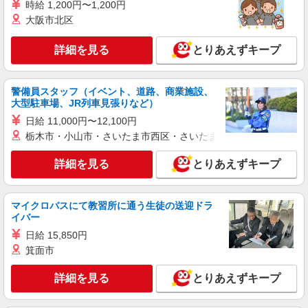
時給1,200円〜1,750円 試用期間中 時給1,200
時給 1,200円〜1,200円
円〜1,750円(試用期間2ヶ月) 22:00〜23:30 時給
大阪市北区
1,750円以上 残業が発生した場合、残業代を1分単
ＤーＡＣＴ中津工場 （大分県中津市昭和新田
位で別途支給します。
1番地）
詳細を見る
とりあえずキープ
詳細を見る
キープ
警備員スタッフ（イベント、道路、商業施設、
大型駐車場、JR列車見張りなど）
アルバイト
パート
コンパスグループ・ジャパン株式会社 64111_p
日給 11,000円〜12,100円
調理補助【アルバイト・パート】
栃木市・小山市・さいたま市西区・さいたま市岩槻区・久喜市・
時給1,050円以上 試用期間中 時給1,050円以上
詳細を見る
とりあえずキープ
(試用期間2ヶ月) 残業が発生した場合、残業代を1
分単位で別途支給します。
中津市立中津市民病院 （大分県中津市大字下
池永173番地 中津市民病院内）
マイクロバスにて教習所に通う生徒の送迎ドラ
イバー
詳細を見る
キープ
日給 15,850円
箕面市
アルバイト
パート
コンパスグループ・ジャパン株式会社 21596_p
詳細を見る
とりあえずキープ
調理師【アルバイト・パート】
時給1,600円以上 試用期間中 時給1,600円以上