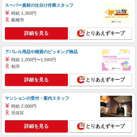
(試用期間2ヶ月) 22:00〜24:00 時給2,000円以上 残
スーパー資材の仕分け作業スタッフ
業が発生した場合、残業代を1分単位で別途支給し
ＤーＡＣＴ中津工場 （大分県中津市昭和新田
時給 1,350円
ます。
1番地）
船橋市
詳細を見る
キープ
詳細を見る
とりあえずキープ
アルバイト
パート
コンパスグループ・ジャパン株式会社 33012_p
アパレル用品や雑貨のピッキング検品
調理補助【アルバイト・パート】
時給 1,200円〜1,500円
時給1,100円以上 試用期間中 時給1,100円以上
柏市
(試用期間2ヶ月) 残業が発生した場合、残業代を1
分単位で別途支給します。
ダイハツ九州株式会社 食堂 （大分県中津市
詳細を見る
とりあえずキープ
昭和新田1）
詳細を見る
キープ
マンションの受付・案内スタッフ
時給 2,000円
アルバイト
パート
渋谷区
すき家 213号中津店
すき家の店舗スタッフ（接客・調理・清掃な
詳細を見る
とりあえずキープ
ど）