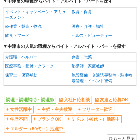
中津市の職種からバイト・アルバイト・パートを探す
深夜
扶養内勤務OK
副業・WワークOK
まかない・食事補助
イベント・キャンペーン・アミュ
教育・保育
ーズメント
軽作業・製造・物流
医療・介護・福祉
飲食・フード
ヘルス・ビューティー
中津市の人気の職種からバイト・アルバイト・パートを探す
介護職・ヘルパー
弁当・惣菜
医療事務・受付・クラーク
塾講師・家庭教師
保育士・保育補助
施設警備・交通誘導警備・駐車輪
場管理・イベント警備
調理・調理補助・調理師
入社日応相談
友達と応募OK
女性活躍中
主婦・主夫歓迎
フリーター歓迎
学歴不問
ブランクOK
ミドル（40代～）活躍中
エルダー（50代～）活躍中
もっと見る