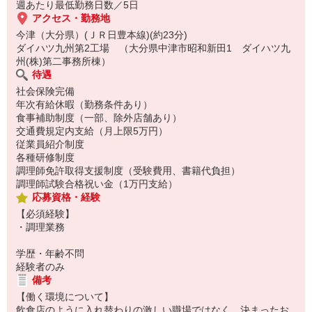
週あたり最低勤務日数／5日
アクセス・勤務地
今津（大分県）(ＪＲ日豊本線)(約23分)
ダイハツ九州第2工場 （大分県中津市昭和新田1 ダイハツ九
州(株)第二事務所棟）
待遇
社会保険完備
年次有給休暇（勤務条件あり）
食事補助制度（一部、除外店舗あり）
交通費規定内支給（月上限5万円）
従業員紹介制度
各種研修制度
調理師免許取得支援制度（受験費用、書籍代負担）
調理師試験合格祝い金（1万円支給）
応募資格・経験
【必須経験】
・調理業務
学歴・年齢不問
経験者のみ
備考
【働く環境について】
飲食店のように入れ替わりの激しい職場ではなく、決まったお