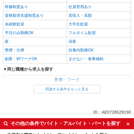
研修制度あり
社員登用あり
資格取得支援制度あり
高収入・高額
未経験歓迎
大学生歓迎
平日のみ勤務OK
フルタイム歓迎
夜
深夜
禁煙・分煙
扶養内勤務OK
副業・WワークOK
まかない・食事補助
同じ職種から求人を探す
飲食・フード
調理・調理補助・調理師
関連する条件をもっと見る
同じ特徴から求人を探す
ミドル（40代～）活躍中
交通費支給
ID：AE0728529190
社会保険あり
社員登用あり
その他の条件でバイト・アルバイト・パートを探す
未経験歓迎
大学生歓迎