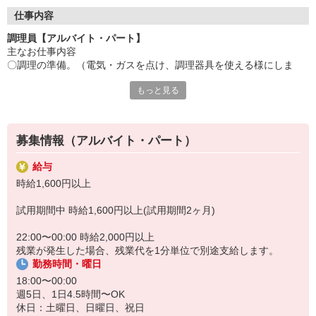
●20代〜50代の幅広い年代のスタッフが活躍中
仕事内容
主婦(夫)・フリーター・学生の方等、幅広い年代のスタッフが活
調理員【アルバイト・パート】
躍中
主なお仕事内容
〇調理の準備。（電気・ガスを点け、調理器具を使える様にしま
●安心の教育体制
す）
入社後は先輩たちが優しくフォローしながら進めますので、
もっと見る
〇食材の確認と下ごしらえ（献立に合わせて皮むき等、下ごしらえ
安心してお仕事を始められます。
を行います。）
〇調理開始（レシピに沿って調理をしていきます）
【会社について】
給食受託の外資系大手企業、コンパスグループ・ジャパン。
募集情報（アルバイト・パート）
「メイン担当」「副菜担当」「盛り付け担当」等、メニューや作業
全国約1,500ヵ所で「コントラクトフードサービス」を展開して
ごとに
います
給与
担当が決まっているため、ブランクがある方も安心♪
時給1,600円以上
普段から料理をしており包丁や鍋・フライパンなどの調理器具を使
試用期間中 時給1,600円以上(試用期間2ヶ月)
い慣れている方や、
調理のお仕事の経験のある方を募集しています
22:00〜00:00 時給2,000円以上
残業が発生した場合、残業代を1分単位で別途支給します。
勤務時間・曜日
18:00〜00:00
週5日、1日4.5時間〜OK
休日：土曜日、日曜日、祝日