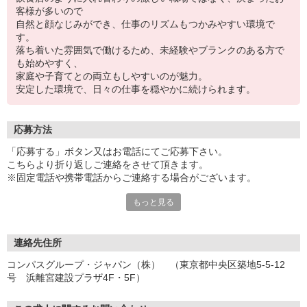
客様が多いので
自然と顔なじみができ、仕事のリズムもつかみやすい環境で
す。
落ち着いた雰囲気で働けるため、未経験やブランクのある方で
も始めやすく、
家庭や子育てとの両立もしやすいのが魅力。
安定した環境で、日々の仕事を穏やかに続けられます。
応募方法
「応募する」ボタン又はお電話にてご応募下さい。
こちらより折り返しご連絡をさせて頂きます。
※固定電話や携帯電話からご連絡する場合がございます。
もっと見る
【WEB応募受付後の流れ】
［1］「応募する」ボタンよりご応募下さい♪
↓
［2］携帯のショートメッセージ（SMS）に質問フォームをお送り
連絡先住所
させて頂きますので、
コンパスグループ・ジャパン（株） （東京都中央区築地5-5-12
メッセージに従ってご質問にご回答頂き、ご都合の良い面接日
号 浜離宮建設プラザ4F・5F）
程をご選択ください♪
※携帯電話番号の登録不備等、SMSが配信されない場合には別途ご