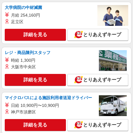
時給1,100円 ※22:00〜翌5:00：時給1,400円 ※
高校生時給1,035円 ※早朝手当（5:00〜9:00）時給
大学病院の中材滅菌
＋150円
大分県中津市中殿町3-31-14
月給 254,160円
足立区
詳細を見る
キープ
詳細を見る
とりあえずキープ
アルバイト
パート
すき家 213号中津店
レジ・商品陳列スタッフ
すき家の店舗スタッフ（接客・調理・清掃な
ど）
時給 1,300円
時給1,400円
大阪市中央区
大分県中津市中殿町3-31-14
詳細を見る
とりあえずキープ
詳細を見る
キープ
マイクロバスによる施設利用者送迎ドライバー
アルバイト
パート
日給 10,900円〜10,900円
丸亀製麺中津店
神戸市須磨区
キッチン・ホールスタッフ
時給1050円〜 ☆22時以降は時給25％UP（深夜
詳細を見る
とりあえずキープ
割増有）
大分県中津市沖代町１－１－１