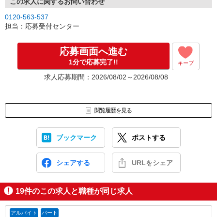
連絡させて頂きます。
この求人に関するお問い合わせ
↓
0120-563-537
［3］面接実施。履歴書（写真貼付）をお持ちください。
担当：応募受付センター
面接では仕事内容や職場についてなど、気になることやご希望は
なんでもお聞かせくださいね。
↓
応募画面へ進む
［4］ 採用決定のご連絡。勤務開始日もお気軽にご相談ください。
1分で応募完了!!
キープ
【電話受付】
求人応募期間：2026/08/02～2026/08/08
10:00〜20:00 ※年末年始除く
閲覧履歴を見る
ブックマーク
ポストする
シェアする
URLをシェア
19
件のこの求人と職種が同じ求人
アルバイト
パート