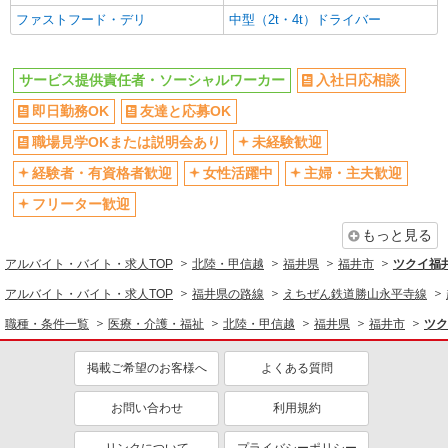
ファストフード・デリ
中型（2t・4t）ドライバー
サービス提供責任者・ソーシャルワーカー
入社日応相談
即日勤務OK
友達と応募OK
職場見学OKまたは説明会あり
未経験歓迎
経験者・有資格者歓迎
女性活躍中
主婦・主夫歓迎
フリーター歓迎
もっと見る
アルバイト・バイト・求人TOP
北陸・甲信越
福井県
福井市
ツクイ福
アルバイト・バイト・求人TOP
福井県の路線
えちぜん鉄道勝山永平寺線
職種・条件一覧
医療・介護・福祉
北陸・甲信越
福井県
福井市
ツク
掲載ご希望のお客様へ
よくある質問
お問い合わせ
利用規約