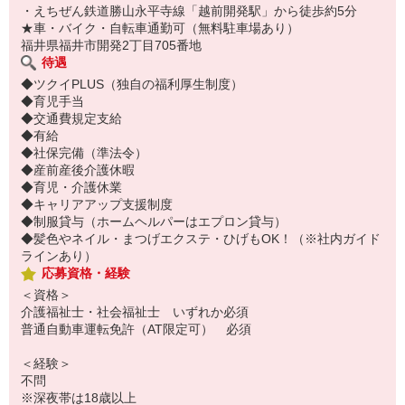
・えちぜん鉄道勝山永平寺線「越前開発駅」から徒歩約5分
★車・バイク・自転車通勤可（無料駐車場あり）
福井県福井市開発2丁目705番地
待遇
◆ツクイPLUS（独自の福利厚生制度）
◆育児手当
◆交通費規定支給
◆有給
◆社保完備（準法令）
◆産前産後介護休暇
◆育児・介護休業
◆キャリアアップ支援制度
◆制服貸与（ホームヘルパーはエプロン貸与）
◆髪色やネイル・まつげエクステ・ひげもOK！（※社内ガイド
ラインあり）
応募資格・経験
＜資格＞
介護福祉士・社会福祉士 いずれか必須
普通自動車運転免許（AT限定可） 必須
＜経験＞
不問
※深夜帯は18歳以上