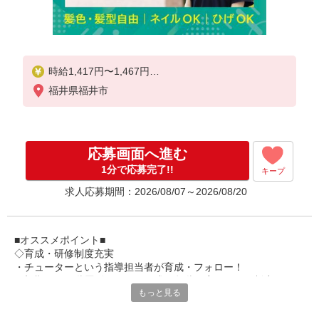
時給1,417円〜1,467円
福井県福井市
★土日祝日は時給100円アップ！
※給与幅は資格・経験等による
応募画面へ進む
1分で応募完了!!
キープ
求人応募期間：2026/08/07～2026/08/20
■オススメポイント■
◇育成・研修制度充実
・チューターという指導担当者が育成・フォロー！
・初期研修や階層別研修など、成長段階に応じた研修制度あり
もっと見る
・キャリアアップ支援制度を活用して働きながら資格取得が可能