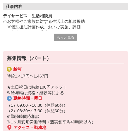
◇長く安心して働ける環境づくり
・ツクイ独自の福祉厚生制度でプライベートも充実
仕事内容
・子育てサポート企業として「くるみん認定」の取得
デイサービス 生活相談員
・子育て支援の福利厚生制度あり！子育てと仕事の両立を応援◎
※お客様やご家族に対する生活上の相談援助
・スタッフ何でも相談窓口やライフキャリア相談など、各相談窓
※個別援助計画作成、および実施、評価
口あり
※契約などの各種手続き
もっと見る
※サービス担当者会議への出席
◇頑張った分、スタッフに還元！
※ケアマネジャー、ご家族、その他関係機関との連絡調整・報告
・2024年冬季賞与からインセンティブ賞与を導入
※事務業務
・パートは特別手当の支給あり
※介護業務、送迎・添乗業務など
募集情報（パート）
★＼サービス・職種の魅力／
給与
生活相談員はサービスの質の向上における重要なキーパーソンとな
時給1,417円〜1,467円
る存在です。さまざまな人との出会いから、人とのつながりが生ま
れ、その中で自分にはない考えや知識を身につけられ、自分の人間
★土日祝日は時給100円アップ！
性を磨いていくことができるのも、生活相談員の魅力です。日勤の
※給与幅は資格・経験等による
勤務でワークライフバランスに合わせた働き方ができます。
勤務時間・曜日
（1）09:00〜16:30（休憩60分）
（2）08:30〜17:30（休憩60分）
※勤務時間応相談
※1ヶ月変形労働時間（週実働平均40時間以内）
アクセス・勤務地