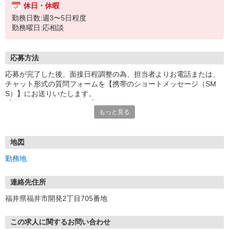
休日・休暇
勤務日数:週3〜5日程度
勤務曜日:応相談
応募方法
応募が完了した後、面接日程調整の為、担当者よりお電話または、
チャット形式の質問フォームを【携帯のショートメッセージ（SM
S）】にお送りいたします。
【応募から採用までの流れ】
もっと見る
1.応募…Webもしくはお電話より応募ください。
2.面接…ご質問や働き方の相談も受け付けます。
※面接時に適性検査＋実技試験を実施
※実技試験はドライバーの職種のみとなります。
地図
3.採用…入社日はご相談に応じます。
勤務地
連絡先住所
福井県福井市開発2丁目705番地
この求人に関するお問い合わせ