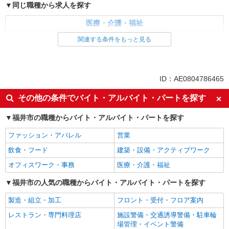
同じ職種から求人を探す
医療・介護・福祉
サービス提供責任者・ソーシャルワーカー
関連する条件をもっと見る
同じ特徴から求人を探す
未経験歓迎
ミドル（40代～）活躍中
ID：AE0804786465
副業・WワークOK
交通費支給
その他の条件でバイト・アルバイト・パートを探す
社会保険あり
産休・育休取得実績あり
福井市の職種からバイト・アルバイト・パートを探す
社員登用あり
ファッション・アパレル
営業
飲食・フード
建築・設備・アクティブワーク
オフィスワーク・事務
医療・介護・福祉
福井市の人気の職種からバイト・アルバイト・パートを探す
製造・組立・加工
フロント・受付・フロア案内
レストラン・専門料理店
施設警備・交通誘導警備・駐車輪
場管理・イベント警備