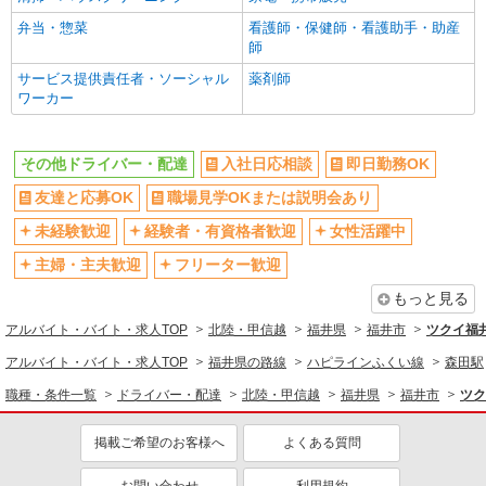
弁当・惣菜
看護師・保健師・看護助手・助産
師
サービス提供責任者・ソーシャル
薬剤師
ワーカー
その他ドライバー・配達
入社日応相談
即日勤務OK
友達と応募OK
職場見学OKまたは説明会あり
未経験歓迎
経験者・有資格者歓迎
女性活躍中
主婦・主夫歓迎
フリーター歓迎
もっと見る
アルバイト・バイト・求人TOP
北陸・甲信越
福井県
福井市
ツクイ福
アルバイト・バイト・求人TOP
福井県の路線
ハピラインふくい線
森田駅
職種・条件一覧
ドライバー・配達
北陸・甲信越
福井県
福井市
ツク
掲載ご希望のお客様へ
よくある質問