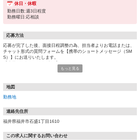
休日・休暇
勤務日数:週3日程度
勤務曜日:応相談
応募方法
応募が完了した後、面接日程調整の為、担当者よりお電話または、
チャット形式の質問フォームを【携帯のショートメッセージ（SM
S）】にお送りいたします。
【応募から採用までの流れ】
もっと見る
1.応募…Webもしくはお電話より応募ください。
2.面接…ご質問や働き方の相談も受け付けます。
※面接時に適性検査＋実技試験を実施
※実技試験はドライバーの職種のみとなります。
地図
3.採用…入社日はご相談に応じます。
勤務地
連絡先住所
福井県福井市石盛1丁目1610
この求人に関するお問い合わせ