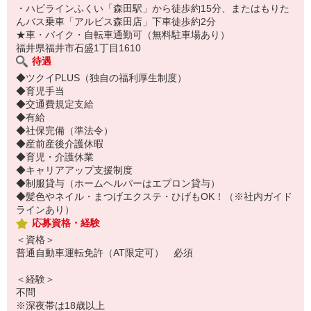
・ハピラインふくい「森田駅」から徒歩約15分、またはもりた
んバス乗車「アルビス森田店」下車徒歩約2分
★車・バイク・自転車通勤可（無料駐車場あり）
福井県福井市石盛1丁目1610
待遇
◆ツクイPLUS（独自の福利厚生制度）
◆育児手当
◆交通費規定支給
◆有給
◆社保完備（準法令）
◆産前産後介護休暇
◆育児・介護休業
◆キャリアアップ支援制度
◆制服貸与（ホームヘルパーはエプロン貸与）
◆髪色やネイル・まつげエクステ・ひげもOK！（※社内ガイド
ラインあり）
応募資格・経験
＜資格＞
普通自動車運転免許（AT限定可） 必須
＜経験＞
不問
※深夜帯は18歳以上