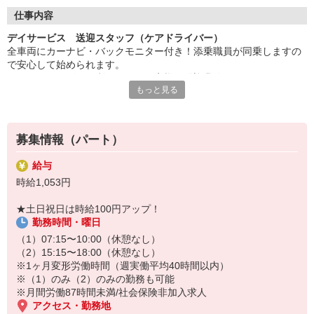
◇長く安心して働ける環境づくり
・ツクイ独自の福祉厚生制度でプライベートも充実
仕事内容
・子育てサポート企業として「くるみん認定」の取得
デイサービス 送迎スタッフ（ケアドライバー）
・子育て支援の福利厚生制度あり！子育てと仕事の両立を応援◎
全車両にカーナビ・バックモニター付き！添乗職員が同乗しますの
・スタッフ何でも相談窓口やライフキャリア相談など、各相談窓
で安心して始められます。
口あり
※デイサービスを利用されるお客様の送迎業務
もっと見る
※専用車両（キャラバン・ハイエース）の運転、各種点検
◇頑張った分、スタッフに還元！
※乗降時の介護補助（歩行介助・車いす移動時など）
・2024年冬季賞与からインセンティブ賞与を導入
※その他送迎表の作成、車両清掃作業など
・パートは特別手当の支給あり
募集情報（パート）
★＼サービス・職種の魅力／
送迎業務を通して、お客様から感謝の言葉を直接いただけたり、信
給与
頼関係を築いていくことができ、異なる職種がチームでお客様を支
時給1,053円
え、支援していくことに大きなやりがいがあります。日勤の勤務で
ワークライフバランスに合わせた働き方ができます。
★土日祝日は時給100円アップ！
勤務時間・曜日
（1）07:15〜10:00（休憩なし）
（2）15:15〜18:00（休憩なし）
※1ヶ月変形労働時間（週実働平均40時間以内）
※（1）のみ（2）のみの勤務も可能
※月間労働87時間未満/社会保険非加入求人
アクセス・勤務地