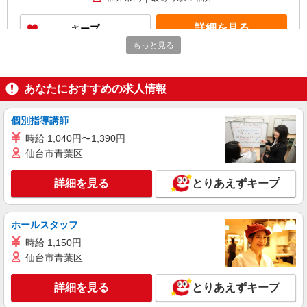
詳細を見る
キープ
もっと見る
派遣社員
株式会社kotrio /●KY-H-1953219
あなたにおすすめの求人情報
越前花堂駅｜小さなグループホームで家事や生
活のサポート！
時給1550円〜2187円 ＜日払い有/週払い有/交
個別指導講師
通費全支給(ガソリン代含む)＞
時給 1,040円〜1,390円
福井市内 最寄り駅：越前花堂
仙台市青葉区
詳細を見る
キープ
詳細を見る
とりあえずキープ
派遣社員
株式会社kotrio /●KY-H-2013092
ホールスタッフ
越前花堂駅＊少人数グルホで利用者さんと家事
時給 1,150円
や掃除など♪日払OK
仙台市青葉区
時給1550円〜2187円 ＜日払い有/週払い有/交
通費全支給(ガソリン代含む)＞
詳細を見る
とりあえずキープ
福井市内 最寄り駅：越前花堂