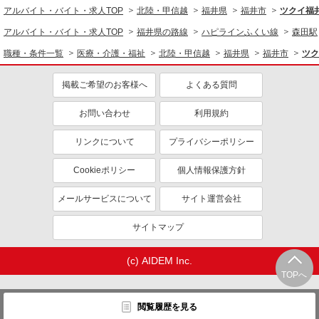
アルバイト・バイト・求人TOP
北陸・甲信越
福井県
福井市
ツクイ福
アルバイト・バイト・求人TOP
福井県の路線
ハピラインふくい線
森田駅
職種・条件一覧
医療・介護・福祉
北陸・甲信越
福井県
福井市
ツク
掲載ご希望のお客様へ
よくある質問
お問い合わせ
利用規約
リンクについて
プライバシーポリシー
Cookieポリシー
個人情報保護方針
メールサービスについて
サイト運営会社
サイトマップ
(c) AIDEM Inc.
TOPへ
閲覧履歴を見る