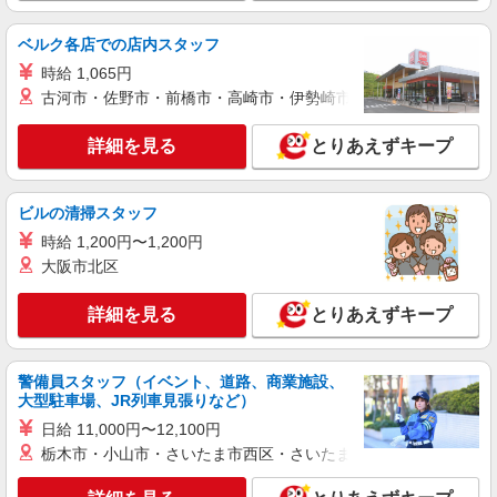
詳細を見る
キープ
ベルク各店での店内スタッフ
時給 1,065円
派遣社員
古河市・佐野市・前橋市・高崎市・伊勢崎市・太田市・館林市・
株式会社kotrio /●KY-H-1817132
毎日1.1万円＊デイサービス＊運転好きな方大
詳細を見る
とりあえずキープ
集合｜越前花堂駅
時給1550円〜2187円 ＜日払い有/週払い有/交
通費全支給(ガソリン代含む)＞
ビルの清掃スタッフ
福井市内 最寄り駅：越前花堂
時給 1,200円〜1,200円
大阪市北区
詳細を見る
キープ
詳細を見る
とりあえずキープ
派遣社員
株式会社kotrio /●KY-H-1953510
越前花堂駅▼綺麗なサ高住で生活ケア▼清掃や
警備員スタッフ（イベント、道路、商業施設、
フロアの巡回など
大型駐車場、JR列車見張りなど）
時給1550円〜2187円 ＜日払い有/週払い有/交
日給 11,000円〜12,100円
通費全支給(ガソリン代含む)＞
栃木市・小山市・さいたま市西区・さいたま市岩槻区・久喜市・
福井市内 最寄り駅：越前花堂