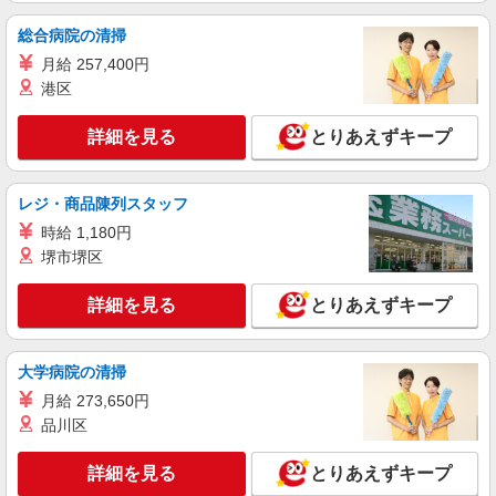
総合病院の清掃
詳細を見る
キープ
月給 257,400円
派遣社員
港区
株式会社kotrio /●KY-H-1294927
【デイサービス】時短も相談OK♪ご飯の配膳、
詳細を見る
とりあえずキープ
生活の見守りなど
時給1500円〜2125円 ＜日払い有/週払い有/交
レジ・商品陳列スタッフ
通費全支給(ガソリン代含む)＞
福井市内＜福井駅チカ＞
時給 1,180円
堺市堺区
詳細を見る
キープ
詳細を見る
とりあえずキープ
派遣社員
株式会社kotrio /●KY-H-2014422
大学病院の清掃
越前花堂駅◆サ高住スタッフ◆穏やかな職場×
週3〜×残業なし
月給 273,650円
品川区
時給1550円〜2187円 ＜日払い有/週払い有/交
通費全支給(ガソリン代含む)＞
詳細を見る
とりあえずキープ
福井市内 最寄り駅：越前花堂