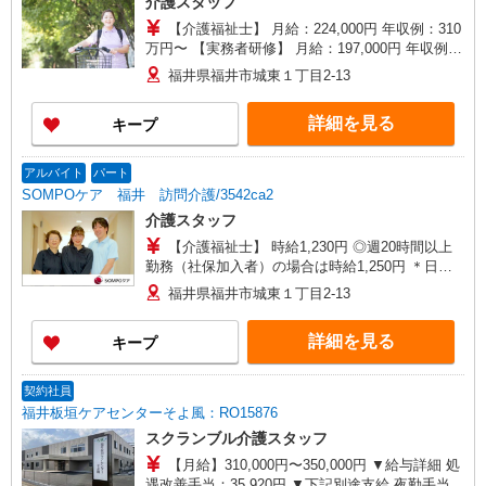
介護スタッフ
【介護福祉士】 月給：224,000円 年収例：310
万円〜 【実務者研修】 月給：197,000円 年収例：
270万円〜 【初任者研修】 月給：191,000円 年収
福井県福井市城東１丁目2-13
例：265万円〜 ※職務手当、働きがい向上手当、
日祝手当（月平均2回分）等、毎月平均的に支払わ
詳細を見る
キープ
れる手当を含みます。 ※介護福祉士のみ、特別職
務手当も含む ◎残業時は別途時間外手当支給（超
過1分〜） ◎賞与 基本給2.08ヶ月分/年支給
アルバイト
パート
SOMPOケア 福井 訪問介護/3542ca2
介護スタッフ
【介護福祉士】 時給1,230円 ◎週20時間以上
勤務（社保加入者）の場合は時給1,250円 ＊日曜
祝日：時給1,530円〜 【実務者研修・初任者研修
福井県福井市城東１丁目2-13
（ヘルパー1級・2級）】 時給1,150円 ◎週20時間
以上勤務（社保加入者）の場合は時給1,170円〜
詳細を見る
キープ
＊日曜祝日：時給1,450円〜 ◎身体介助、生活援
助が同時給
契約社員
福井板垣ケアセンターそよ風：RO15876
スクランブル介護スタッフ
【月給】310,000円〜350,000円 ▼給与詳細 処
遇改善手当：35,920円 ▼下記別途支給 夜勤手当：