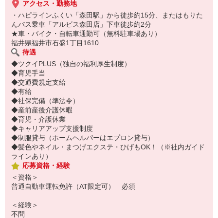
アクセス・勤務地
・ハピラインふくい「森田駅」から徒歩約15分、またはもりた
んバス乗車「アルビス森田店」下車徒歩約2分
★車・バイク・自転車通勤可（無料駐車場あり）
福井県福井市石盛1丁目1610
待遇
◆ツクイPLUS（独自の福利厚生制度）
◆育児手当
◆交通費規定支給
◆有給
◆社保完備（準法令）
◆産前産後介護休暇
◆育児・介護休業
◆キャリアアップ支援制度
◆制服貸与（ホームヘルパーはエプロン貸与）
◆髪色やネイル・まつげエクステ・ひげもOK！（※社内ガイド
ラインあり）
応募資格・経験
＜資格＞
普通自動車運転免許（AT限定可） 必須
＜経験＞
不問