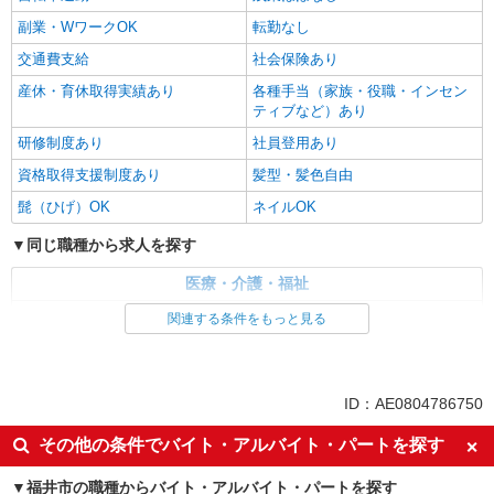
副業・WワークOK
転勤なし
交通費支給
社会保険あり
産休・育休取得実績あり
各種手当（家族・役職・インセン
ティブなど）あり
研修制度あり
社員登用あり
資格取得支援制度あり
髪型・髪色自由
髭（ひげ）OK
ネイルOK
同じ職種から求人を探す
医療・介護・福祉
介護職・ヘルパー
関連する条件をもっと見る
同じ特徴から求人を探す
未経験歓迎
ミドル（40代～）活躍中
ID：AE0804786750
副業・WワークOK
交通費支給
その他の条件でバイト・アルバイト・パートを探す
社会保険あり
産休・育休取得実績あり
福井市の職種からバイト・アルバイト・パートを探す
社員登用あり