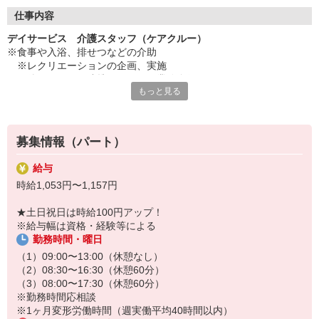
◇長く安心して働ける環境づくり
・ツクイ独自の福祉厚生制度でプライベートも充実
仕事内容
・子育てサポート企業として「くるみん認定」の取得
デイサービス 介護スタッフ（ケアクルー）
・子育て支援の福利厚生制度あり！子育てと仕事の両立を応援◎
※食事や入浴、排せつなどの介助
・スタッフ何でも相談窓口やライフキャリア相談など、各相談窓
※レクリエーションの企画、実施
口あり
※他スタッフと連携してのケア業務全般
もっと見る
※送迎・添乗業務
◇頑張った分、スタッフに還元！
※各種記録業務など
・2024年冬季賞与からインセンティブ賞与を導入
・パートは特別手当の支給あり
★＼サービス・職種の魅力／
募集情報（パート）
「今私たちに求められていることは何だろう」「どんな工夫をした
ら喜んでいただけるだろう」他職種で連携しながら創意工夫し支援
給与
していきます。感謝の言葉を直接いただけたり、信頼関係を築いて
時給1,053円〜1,157円
いくことができます。日勤のみで働け介護度も比較的高くないた
め、体に負担が少ないのも魅力の一つです。
★土日祝日は時給100円アップ！
※給与幅は資格・経験等による
勤務時間・曜日
（1）09:00〜13:00（休憩なし）
（2）08:30〜16:30（休憩60分）
（3）08:00〜17:30（休憩60分）
※勤務時間応相談
※1ヶ月変形労働時間（週実働平均40時間以内）