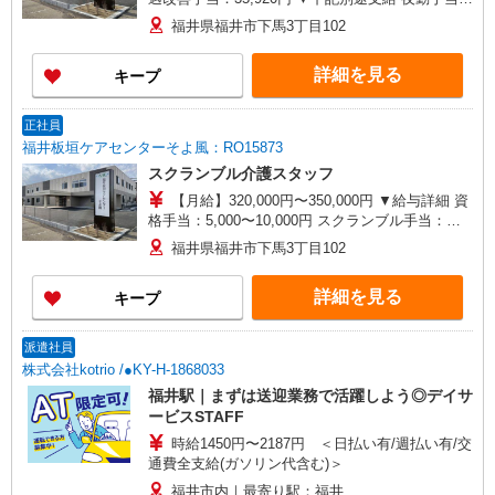
6,000円（1回） 準夜勤手当：3,500円（1回） 通勤
福井県福井市下馬3丁目102
手当 年末年始手当：380円/時 寸志あり：年2回（6
月・12月） ※業績による 特別報酬：平均34.1万円
詳細を見る
キープ
（最高額135万円） ※2025年6月支給実績 ※処遇
改善手当は試用期間中(3ヶ月)は支給なし
正社員
福井板垣ケアセンターそよ風：RO15873
スクランブル介護スタッフ
【月給】320,000円〜350,000円 ▼給与詳細 資
格手当：5,000〜10,000円 スクランブル手当：
10,000円 処遇改善手当：35,920円 住宅手当：規定
福井県福井市下馬3丁目102
あり 精勤手当：8,000円 調整手当：0〜100,000円
▼下記別途支給 夜勤手当：6,000円（1回分） 通勤
詳細を見る
キープ
手当 年末年始手当：380円/時 賞与年2回（6月・
12月） 昇給年1回（4月） 特別報酬：平均34.1万
円（最高額135万円） ※2025年6月支給実績 ※処
派遣社員
遇改善手当は試用期間中(3ヶ月)は支給なし
株式会社kotrio /●KY-H-1868033
福井駅｜まずは送迎業務で活躍しよう◎デイサ
ービスSTAFF
時給1450円〜2187円 ＜日払い有/週払い有/交
通費全支給(ガソリン代含む)＞
福井市内｜最寄り駅：福井