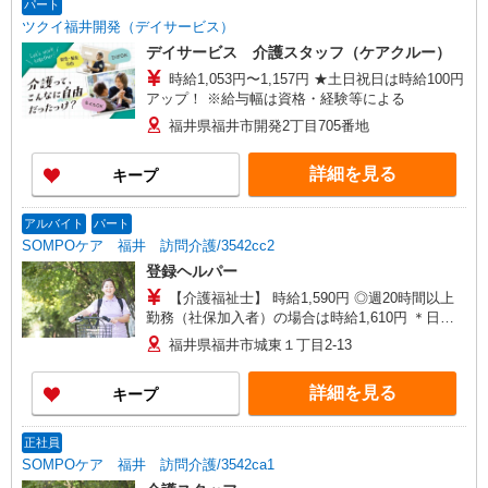
パート
ツクイ福井開発（デイサービス）
デイサービス 介護スタッフ（ケアクルー）
時給1,053円〜1,157円 ★土日祝日は時給100円
アップ！ ※給与幅は資格・経験等による
福井県福井市開発2丁目705番地
詳細を見る
キープ
アルバイト
パート
SOMPOケア 福井 訪問介護/3542cc2
登録ヘルパー
【介護福祉士】 時給1,590円 ◎週20時間以上
勤務（社保加入者）の場合は時給1,610円 ＊日曜
祝日：時給1,890円〜 【実務者研修・初任者研修
福井県福井市城東１丁目2-13
（ヘルパー1級・2級）】 時給1,510円 ◎週20時間
以上勤務（社保加入者）の場合は時給1,530円 ＊
詳細を見る
キープ
日曜祝日：時給1,810円〜 ◎身体介助、生活援助
が同時給 ◎キャンセル手当：職務時給の60％支給
正社員
SOMPOケア 福井 訪問介護/3542ca1