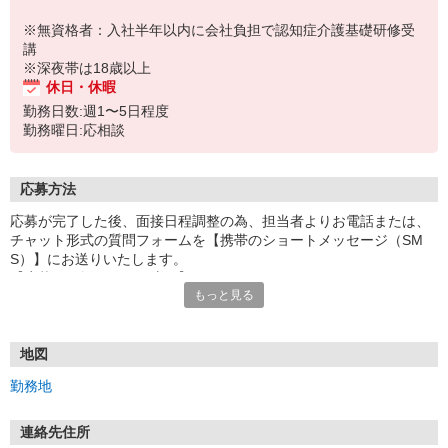
※無資格者：入社半年以内に会社負担で認知症介護基礎研修受
講
※深夜帯は18歳以上
休日・休暇
勤務日数:週1〜5日程度
勤務曜日:応相談
応募方法
応募が完了した後、面接日程調整の為、担当者よりお電話または、
チャット形式の質問フォームを【携帯のショートメッセージ（SM
S）】にお送りいたします。
【応募から採用までの流れ】
もっと見る
1.応募…Webもしくはお電話より応募ください。
2.面接…ご質問や働き方の相談も受け付けます。
※面接時に適性検査＋実技試験を実施
※実技試験はドライバーの職種のみとなります。
地図
3.採用…入社日はご相談に応じます。
勤務地
連絡先住所