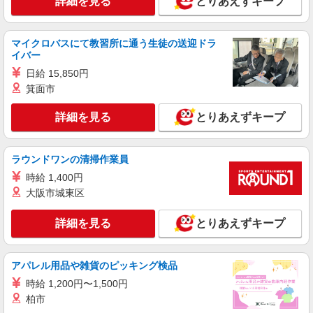
詳細を見る
とりあえずキープ
詳細を見る
キープ
マイクロバスにて教習所に通う生徒の送迎ドラ
派遣社員
イバー
株式会社kotrio /●KY-H-1817787
日給 15,850円
シニア向けマンションで見守・食事配膳など＊
越前花堂駅＊日払可
箕面市
時給1550円〜2187円 ＜日払い有/週払い有/交
詳細を見る
とりあえずキープ
通費全支給(ガソリン代含む)＞
福井市内 最寄り駅：越前花堂
ラウンドワンの清掃作業員
詳細を見る
キープ
時給 1,400円
大阪市城東区
派遣社員
株式会社kotrio /●KY-H-2013358
詳細を見る
とりあえずキープ
越前花堂駅★グループホームで夜勤専従★日払
いOK★履歴書不要
時給1550円〜2187円 ＜日払い有/週払い有/交
アパレル用品や雑貨のピッキング検品
通費全支給(ガソリン代含む)＞
時給 1,200円〜1,500円
福井市内 最寄り駅：越前花堂
柏市