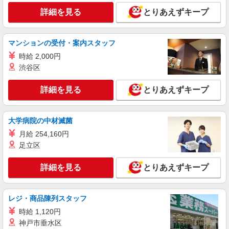
詳細を見る
キープ
詳細を見る
とりあえずキープ
派遣社員
株式会社kotrio /●KY-H-1817440
マンションの受付・案内スタッフ
夕方までのデイサービス☆車の運転できる方優
時給 2,000円
遇【越前花堂 駅】
渋谷区
時給1550円〜2187円 ＜日払い有/週払い有/交
通費全支給(ガソリン代含む)＞
詳細を見る
とりあえずキープ
福井市内 最寄り駅：越前花堂
詳細を見る
キープ
大学病院の中材滅菌
月給 254,160円
派遣社員
足立区
株式会社kotrio /●KY-H-1991425
福井＊グループホームSTAFF＊生活のサポー
詳細を見る
とりあえずキープ
ト業務を担当
時給1550円〜2187円 ＜日払い有/週払い有/交
通費全支給(ガソリン代含む)＞
レジ・商品陳列スタッフ
福井市内｜最寄り駅：福井
時給 1,120円
神戸市垂水区