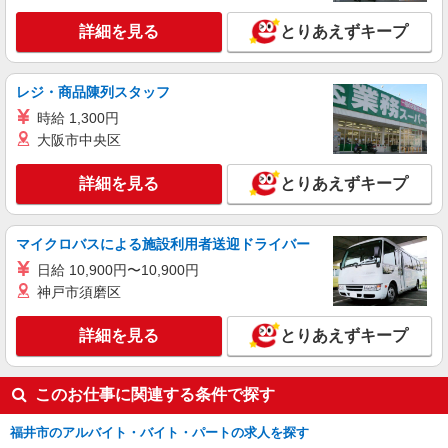
詳細を見る
キープ
詳細を見る
とりあえずキープ
派遣社員
株式会社kotrio /●KY-H-1991831
福井駅｜シニア向けマンションで夜勤専従＊暮
レジ・商品陳列スタッフ
らしのお手伝い
時給 1,300円
時給1550円〜2187円 ＜日払い有/週払い有/交
大阪市中央区
通費全支給(ガソリン代含む)＞
福井市内｜最寄り駅：福井
詳細を見る
とりあえずキープ
詳細を見る
キープ
マイクロバスによる施設利用者送迎ドライバー
日給 10,900円〜10,900円
神戸市須磨区
詳細を見る
とりあえずキープ
このお仕事に関連する条件で探す
福井市のアルバイト・バイト・パートの求人を探す