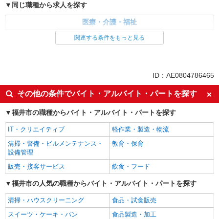
同じ職種から求人を探す
医療・介護・福祉
サービス提供責任者・ソーシャルワーカー
関連する条件をもっと見る
同じ特徴から求人を探す
未経験歓迎
ミドル（40代～）活躍中
ID：AE0804786465
副業・WワークOK
交通費支給
その他の条件でバイト・アルバイト・パートを探す
社会保険あり
産休・育休取得実績あり
福井市の職種からバイト・アルバイト・パートを探す
社員登用あり
IT・クリエイティブ
軽作業・製造・物流
清掃・警備・ビルメンテナンス・
教育・保育
設備管理
販売・接客サービス
飲食・フード
福井市の人気の職種からバイト・アルバイト・パートを探す
清掃・ハウスクリーニング
食品・試食販売
スイーツ・ケーキ・パン
食品製造・加工