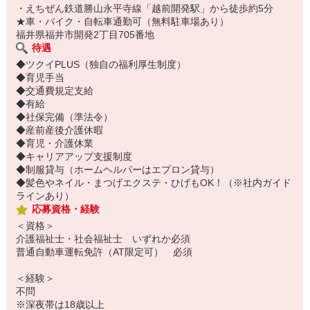
・えちぜん鉄道勝山永平寺線「越前開発駅」から徒歩約5分
★車・バイク・自転車通勤可（無料駐車場あり）
福井県福井市開発2丁目705番地
待遇
◆ツクイPLUS（独自の福利厚生制度）
◆育児手当
◆交通費規定支給
◆有給
◆社保完備（準法令）
◆産前産後介護休暇
◆育児・介護休業
◆キャリアアップ支援制度
◆制服貸与（ホームヘルパーはエプロン貸与）
◆髪色やネイル・まつげエクステ・ひげもOK！（※社内ガイド
ラインあり）
応募資格・経験
＜資格＞
介護福祉士・社会福祉士 いずれか必須
普通自動車運転免許（AT限定可） 必須
＜経験＞
不問
※深夜帯は18歳以上