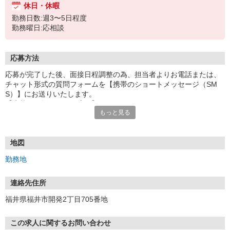
休日・休暇
勤務日数:週3〜5日程度
勤務曜日:応相談
応募方法
応募が完了した後、面接日程調整の為、担当者よりお電話または、
チャット形式の質問フォームを【携帯のショートメッセージ（SM
S）】にお送りいたします。
【応募から採用までの流れ】
もっと見る
1.応募…Webもしくはお電話より応募ください。
2.面接…ご質問や働き方の相談も受け付けます。
※面接時に適性検査＋実技試験を実施
※実技試験はドライバーの職種のみとなります。
地図
3.採用…入社日はご相談に応じます。
勤務地
連絡先住所
福井県福井市開発2丁目705番地
この求人に関するお問い合わせ