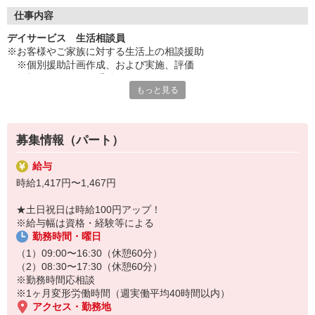
◇長く安心して働ける環境づくり
・ツクイ独自の福祉厚生制度でプライベートも充実
仕事内容
・子育てサポート企業として「くるみん認定」の取得
デイサービス 生活相談員
・子育て支援の福利厚生制度あり！子育てと仕事の両立を応援◎
※お客様やご家族に対する生活上の相談援助
・スタッフ何でも相談窓口やライフキャリア相談など、各相談窓
※個別援助計画作成、および実施、評価
口あり
※契約などの各種手続き
もっと見る
※サービス担当者会議への出席
◇頑張った分、スタッフに還元！
※ケアマネジャー、ご家族、その他関係機関との連絡調整・報告
・2024年冬季賞与からインセンティブ賞与を導入
※事務業務
・パートは特別手当の支給あり
※介護業務、送迎・添乗業務など
募集情報（パート）
★＼サービス・職種の魅力／
給与
生活相談員はサービスの質の向上における重要なキーパーソンとな
時給1,417円〜1,467円
る存在です。さまざまな人との出会いから、人とのつながりが生ま
れ、その中で自分にはない考えや知識を身につけられ、自分の人間
★土日祝日は時給100円アップ！
性を磨いていくことができるのも、生活相談員の魅力です。日勤の
※給与幅は資格・経験等による
勤務でワークライフバランスに合わせた働き方ができます。
勤務時間・曜日
（1）09:00〜16:30（休憩60分）
（2）08:30〜17:30（休憩60分）
※勤務時間応相談
※1ヶ月変形労働時間（週実働平均40時間以内）
アクセス・勤務地