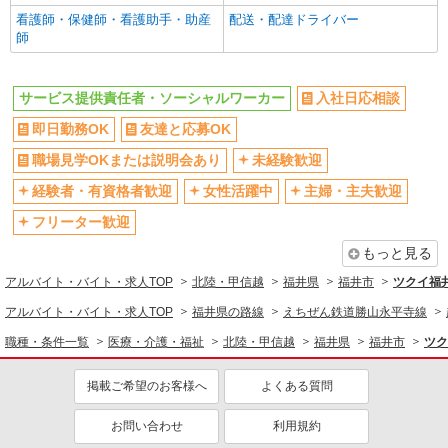
看護師・保健師・看護助手・助産
配送・配達ドライバー
師
サービス提供責任者・ソーシャルワーカー
入社日応相談
即日勤務OK
友達と応募OK
職場見学OKまたは説明会あり
未経験歓迎
経験者・有資格者歓迎
女性活躍中
主婦・主夫歓迎
フリーター歓迎
もっと見る
アルバイト・バイト・求人TOP
北陸・甲信越
福井県
福井市
ツクイ福
アルバイト・バイト・求人TOP
福井県の路線
えちぜん鉄道勝山永平寺線
職種・条件一覧
医療・介護・福祉
北陸・甲信越
福井県
福井市
ツク
掲載ご希望のお客様へ
よくある質問
お問い合わせ
利用規約