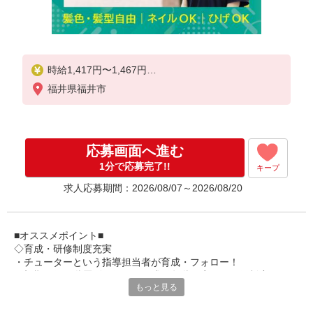
時給1,417円〜1,467円
福井県福井市
★土日祝日は時給100円アップ！
※給与幅は資格・経験等による
応募画面へ進む
1分で応募完了!!
キープ
求人応募期間：2026/08/07～2026/08/20
■オススメポイント■
◇育成・研修制度充実
・チューターという指導担当者が育成・フォロー！
・初期研修や階層別研修など、成長段階に応じた研修制度あり
もっと見る
・キャリアアップ支援制度を活用して働きながら資格取得が可能