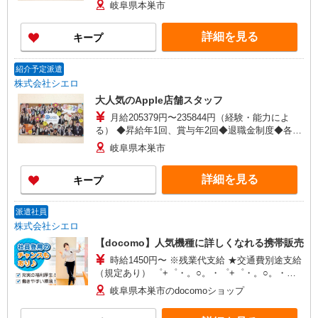
社会保険◆社員会◆従業員割引◆確定拠出年金制
岐阜県本巣市
度◆誕生日ギフト制度◆懇親会（会社負担）◆ベ
ネフィットステーション（外部福利厚生サービ
詳細を見る
キープ
ス）◆自社の健康保険組合（低保険料率、無料予
防接種、各種保健活動） ※残業代支給 ★交通費全
額支給 ゜+゜・。○。・゜+゜・。○。・゜+゜ 入
紹介予定派遣
社祝い金10万円支給(規定有) お友達を紹介頂くと,
株式会社シエロ
インセンティブ支給(規定有) ゜・。○。・゜
大人気のApple店舗スタッフ
+゜・。○。・゜+゜
月給205379円〜235844円（経験・能力によ
る） ◆昇給年1回、賞与年2回◆退職金制度◆各種
社会保険◆社員会◆従業員割引◆確定拠出年金制
岐阜県本巣市
度◆誕生日ギフト制度◆懇親会（会社負担）◆ベ
ネフィットステーション（外部福利厚生サービ
詳細を見る
キープ
ス）◆自社の健康保険組合（低保険料率、無料予
防接種、各種保健活動） ※残業代支給 ★交通費全
額支給 ゜+゜・。○。・゜+゜・。○。・゜+゜ 入
派遣社員
社祝い金10万円支給(規定有) お友達を紹介頂くと,
株式会社シエロ
インセンティブ支給(規定有) ゜・。○。・゜
【docomo】人気機種に詳しくなれる携帯販売
+゜・。○。・゜+゜
時給1450円〜 ※残業代支給 ★交通費別途支給
（規定あり） ゜+゜・。○。・゜+゜・。○。・゜
+゜ 入社祝い金10万円支給(規定有) お友達を紹介
岐阜県本巣市のdocomoショップ
頂くと, インセンティブ支給(規定有) ★月2回払
い・週払い可能（規程有）★ ゜・。○。・゜