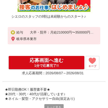
シエロのスタッフの9割は未経験からのスタート♪
給与 大卒・院卒：月給210000円〜350000円
短大・専門卒：月給205000円〜350000円
岐阜県本巣市
高卒：月給200000円〜350000円
※別途支給（時間外手当、地域手当、役割手当、資
格手当）
※個人実績に応じて報奨金・インセンティブあり
応募画面へ進む
※経験・能力・年齢を考慮して金額を決定致します
。
1分で応募完了!!
キープ
＜補足事項＞
求人応募期間：2026/08/07～2026/08/31
・資格手当・役割手当・地域手当（規定に応じて支
給）
★交通費別途支給（規定あり）
★即日勤務OK！履歴書不要★
゜+゜・。○。・゜+゜
★20代・30代・40代が活躍しています♪
入社祝い金10万円支給(規定有)
★ネイル・髪型・アクセサリー自由(規定あり)
お友達を紹介頂くと,
もっと見る
各キャリアの新機種が特別価格で購入OK！！