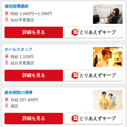
株式会社シエロ
個別指導講師
大人気のApple店舗スタッフ
時給 1,040円〜1,390円
時給1400円〜 ※残業代支給 ★交通費別途支給
仙台市青葉区
（規定あり） ゜+゜・。○。・゜+゜・。○。・゜
+゜ 入社祝い金10万円支給(規定有) お友達を紹介
岐阜県本巣市
頂くと, インセンティブ支給(規定有) ★月2回払
詳細を見る
とりあえずキープ
い・週払い可能（規程有）★ ゜・。○。・゜
詳細を見る
キープ
+゜・。○。・゜+゜
ホールスタッフ
派遣社員
時給 1,150円
株式会社シエロ
仙台市青葉区
携帯販売スタッフ【au】
月給273200円〜 ※残業手当別途支給 ※研修期
詳細を見る
とりあえずキープ
間6か月・時給1550円〜 ★交通費別途支給（規定
あり） ゜+゜・。○。・゜+゜・。○。・゜+゜ 入
岐阜県本巣市の家電量販店
社祝い金10万円支給(規定有) お友達を紹介頂くと,
総合病院の清掃
インセンティブ支給(規定有) ゜・。○。・゜
詳細を見る
キープ
+゜・。○。・゜+゜
月給 257,400円
港区
派遣社員
株式会社シエロ
詳細を見る
とりあえずキープ
【Y!mobile】人気機種に詳しくなれる携帯販