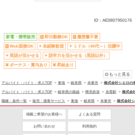
同じ特徴から求人を探す
未経験歓迎
ミドル（40代～）活躍中
ID：AE0807950176
英語が活かせる
ボーナス・賞与あり
車通勤OK
交通費支給
家電・携帯販売
即日勤務OK
履歴書不要
社会保険あり
Web面接OK
未経験歓迎
ミドル（40代～）活躍中
英語が活かせる
語学力を活かせる（英語以外）
ボーナス・賞与あり
昇給あり
もっと見る
アルバイト・バイト・求人TOP
東海
岐阜県
本巣市
株式会社シエロの
アルバイト・バイト・求人TOP
岐阜県の路線
樽見鉄道
糸貫駅
株式会
職種・条件一覧
販売・接客サービス
東海
岐阜県
本巣市
株式会社シ
掲載ご希望のお客様へ
よくある質問
お問い合わせ
利用規約