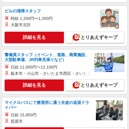
残業代支給 ★交通費別途支給（規定あり） ゜
+゜・。○。・゜+゜・。○。・゜+゜ 入社祝い金10
岐阜県本巣市のauショップ
ビルの清掃スタッフ
万円支給(規定有) お友達を紹介頂くと, インセンテ
ィブ支給(規定有) ★月2回払い・週払い可能（規程
時給 1,200円〜1,200円
詳細を見る
キープ
有）★ ゜・。○。・゜+゜・。○。・゜+゜
大阪市北区
派遣社員
詳細を見る
とりあえずキープ
株式会社シエロ
【softbank】人気機種に詳しくなれる携帯販
売
警備員スタッフ（イベント、道路、商業施設、
時給1500円〜1700円（経験・能力による） ※
大型駐車場、JR列車見張りなど）
残業代支給 ★交通費別途支給（規定あり） ゜
日給 11,000円〜12,100円
+゜・。○。・゜+゜・。○。・゜+゜ 入社祝い金10
岐阜県本巣市のsoftbankショップ
栃木市・小山市・さいたま市西区・さいたま市岩槻区・久喜市・
万円支給(規定有) お友達を紹介頂くと, インセンテ
ィブ支給(規定有) ★月2回払い・週払い可能（規程
詳細を見る
キープ
有）★ ゜・。○。・゜+゜・。○。・゜+゜
詳細を見る
とりあえずキープ
紹介予定派遣
マイクロバスにて教習所に通う生徒の送迎ドラ
株式会社シエロ
イバー
【softbank】人気機種に詳しくなれる携帯販
日給 15,850円
売
箕面市
時給1500円〜1700円（経験・能力による） ※
残業代支給 ★交通費別途支給（規定あり） ゜