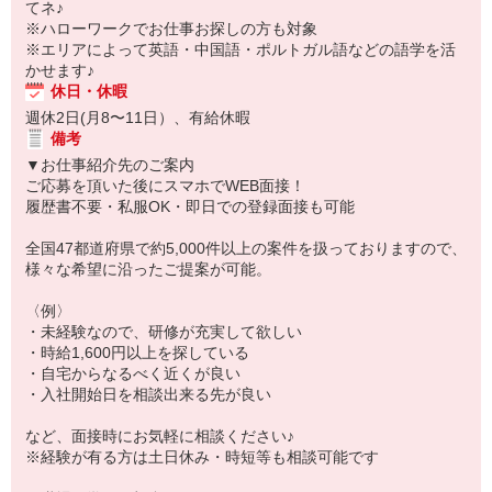
てネ♪
※ハローワークでお仕事お探しの方も対象
※エリアによって英語・中国語・ポルトガル語などの語学を活
かせます♪
休日・休暇
週休2日(月8〜11日）、有給休暇
備考
▼お仕事紹介先のご案内
ご応募を頂いた後にスマホでWEB面接！
履歴書不要・私服OK・即日での登録面接も可能
全国47都道府県で約5,000件以上の案件を扱っておりますので、
様々な希望に沿ったご提案が可能。
〈例〉
・未経験なので、研修が充実して欲しい
・時給1,600円以上を探している
・自宅からなるべく近くが良い
・入社開始日を相談出来る先が良い
など、面接時にお気軽に相談ください♪
※経験が有る方は土日休み・時短等も相談可能です