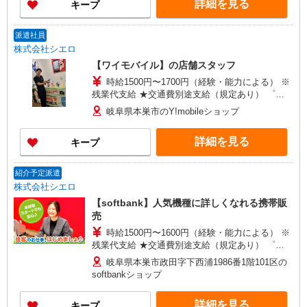
詳細を見る
キープ
+゜・。○。・゜+゜
派遣社員
株式会社シエロ
【ワイモバイル】の店舗スタッフ
時給1500円〜1700円（経験・能力による） ※
残業代支給 ★交通費別途支給（規定あり） ゜
+゜・。○。・゜+゜・。○。・゜+゜ 入社祝い金10
岐阜県本巣市のY!mobileショップ
万円支給(規定有) お友達を紹介頂くと, インセンテ
ィブ支給(規定有) ★月2回払い・週払い可能（規程
詳細を見る
キープ
有）★ ゜・。○。・゜+゜・。○。・゜+゜
紹介予定派遣
株式会社シエロ
【softbank】人気機種に詳しくなれる携帯販
売
時給1500円〜1600円（経験・能力による） ※
残業代支給 ★交通費別途支給（規定あり） ゜
+゜・。○。・゜+゜・。○。・゜+゜ 入社祝い金10
岐阜県本巣市政田字下西浦1986番1階101区の
万円支給(規定有) お友達を紹介頂くと, インセンテ
softbankショップ
ィブ支給(規定有) ★月2回払い・週払い可能（規程
有）★ ゜・。○。・゜+゜・。○。・゜+゜
詳細を見る
キープ