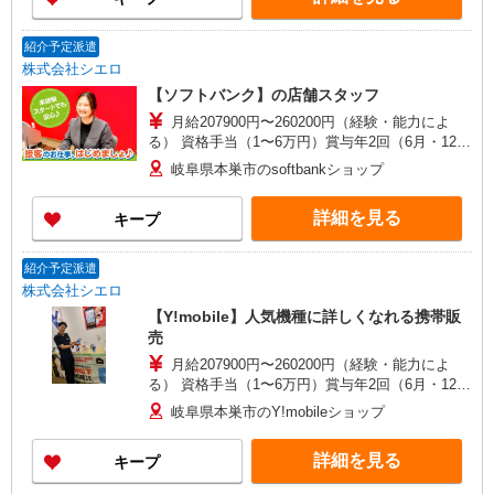
紹介予定派遣
株式会社シエロ
【ソフトバンク】の店舗スタッフ
月給207900円〜260200円（経験・能力によ
る） 資格手当（1〜6万円）賞与年2回（6月・12
月・実績最高5.4カ月分） 未経験から入社半年で
岐阜県本巣市のsoftbankショップ
年収400万円以上への昇給実績あり ※残業代支給
★交通費別途支給（規定あり） ゜+゜・。○。・゜
詳細を見る
キープ
+゜・。○。・゜+゜ 入社祝い金10万円支給(規定
有) お友達を紹介頂くと, インセンティブ支給(規定
有) ゜・。○。・゜+゜・。○。・゜+゜
紹介予定派遣
株式会社シエロ
【Y!mobile】人気機種に詳しくなれる携帯販
売
月給207900円〜260200円（経験・能力によ
る） 資格手当（1〜6万円）賞与年2回（6月・12
月・実績最高5.4カ月分） 未経験から入社半年で
岐阜県本巣市のY!mobileショップ
年収400万円以上への昇給実績あり ※残業代支給
★交通費別途支給（規定あり） ゜+゜・。○。・゜
詳細を見る
キープ
+゜・。○。・゜+゜ 入社祝い金10万円支給(規定
有) お友達を紹介頂くと, インセンティブ支給(規定