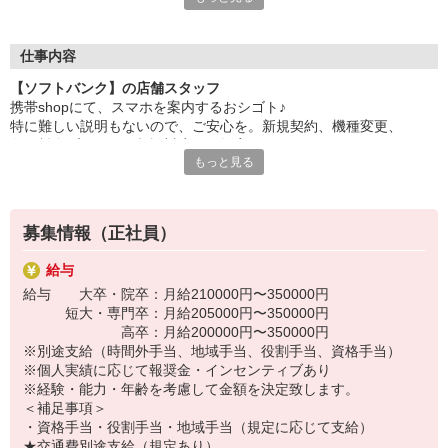
インセンティブ支給(規定有)
自分だけじゃなくって、
゜・。○。・゜+゜・。
家族や友人にも適用されます！
仕事内容
さらに！各種リゾート施設やスポーツジムなどが
【ソフトバンク】の店舗スタッフ
特別割引価格でご利用可能☆
携帯shopにて、スマホを案内するおシゴト♪
お得に過ごしたいあなたの味方です♪
特に難しい説明もないので、ご安心を。新規契約、機種変更、
各種料金プランのご相談対応・ご提案などをお願いします。
【選べるお仕事いろいろ】
もっと見る
￣￣￣￣￣￣￣￣￣￣￣
初めての方でも安心♪
▼オフィスワーク
あなた専属のコーディネーターが親切・丁寧にフォローするので、
事務、経理、データ入力、コールセンター、受付
満足度◎
▼工場・製造・軽作業系
募集情報（正社員）
機械/食品製造・梱包・仕分け・加工・組立・検査
■携帯やインターネット販売業務
▼美容系
給与
docomo(ドコモ)/au(エーユー)・KDDI/softbank(ソフトバンク)など
眉毛サロンのアイブロウ・ネイリスト・エステ
給与 大卒・院卒：月給210000円〜350000円
の大手キャリアから
▼営業・販売
短大・専門卒：月給205000円〜350000円
ワイモバイル(Y!mobille)、楽天モバイル、UQなど格安スマホまで幅
法人営業・アパレル販売・個別指導塾・人材紹介
高卒：月給200000円〜350000円
広く紹介可能♪
▼人気案件も多数♪
※別途支給（時間外手当、地域手当、役割手当、資格手当）
人気のApple（アップル）店舗もございます！
短期・期間限定・オープニング・官公庁案件
※個人実績に応じて報奨金・インセンティブあり
上場/優良/大手企業など
※経験・能力・年齢を考慮して金額を決定致します。
＜補足事項＞
【スマホ面接実施中】
・資格手当・役割手当・地域手当（規定に応じて支給）
￣￣￣￣￣￣￣￣￣
★交通費別途支給（規定あり）