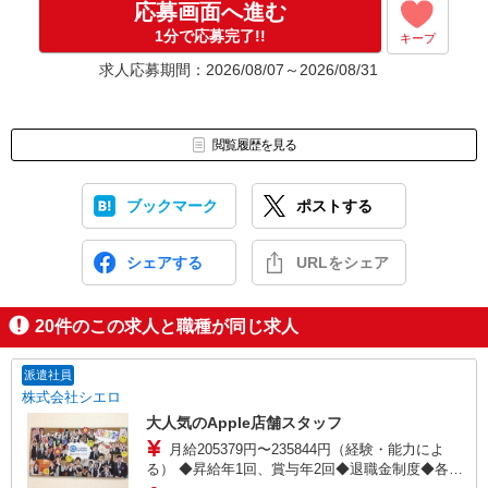
応募画面へ進む
1分で応募完了!!
キープ
求人応募期間：2026/08/07～2026/08/31
閲覧履歴を見る
ブックマーク
ポストする
シェアする
URLをシェア
20
件のこの求人と職種が同じ求人
派遣社員
株式会社シエロ
大人気のApple店舗スタッフ
月給205379円〜235844円（経験・能力によ
る） ◆昇給年1回、賞与年2回◆退職金制度◆各種