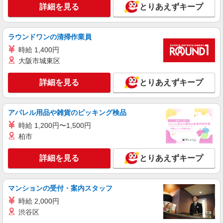
+゜・。○。・゜+゜・。○。・゜+゜ 入社祝い金10
詳細を見る
とりあえずキープ
岐阜県本巣市のsoftbankショップ
万円支給(規定有) お友達を紹介頂くと, インセンテ
ィブ支給(規定有) ★月2回払い・週払い可能（規程
詳細を見る
キープ
有）★ ゜・。○。・゜+゜・。○。・゜+゜
ラウンドワンの清掃作業員
時給 1,400円
派遣社員
大阪市城東区
株式会社シエロ
【ソフトバンク】の店舗スタッフ
詳細を見る
とりあえずキープ
月給207900円〜260200円（経験・能力によ
る） 資格手当（1〜6万円）賞与年2回（6月・12
月・実績最高5.4カ月分） 未経験から入社半年で
岐阜県本巣市のsoftbankショップ
アパレル用品や雑貨のピッキング検品
年収400万円以上への昇給実績あり ※残業代支給
★交通費別途支給（規定あり） ゜+゜・。○。・゜
時給 1,200円〜1,500円
詳細を見る
キープ
+゜・。○。・゜+゜ 入社祝い金10万円支給(規定
柏市
有) お友達を紹介頂くと, インセンティブ支給(規定
有) ゜・。○。・゜+゜・。○。・゜+゜
派遣社員
詳細を見る
とりあえずキープ
株式会社シエロ
【softbank】人気機種に詳しくなれる携帯販
売
マンションの受付・案内スタッフ
月給207900円〜260200円（経験・能力によ
時給 2,000円
る） 資格手当（1〜6万円）賞与年2回（6月・12
渋谷区
月・実績最高5.4カ月分） 未経験から入社半年で
岐阜県本巣市のsoftbankショップ