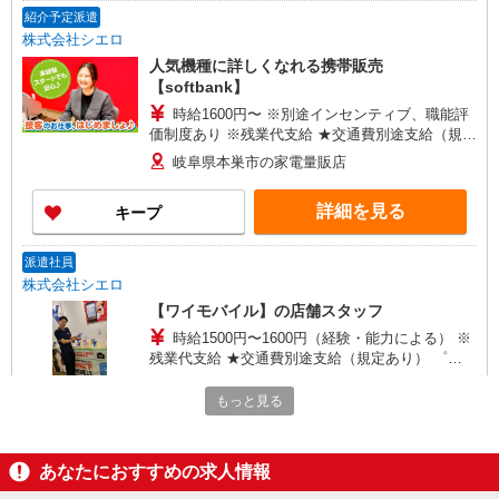
有) ゜・。○。・゜+゜・。○。・゜+゜
紹介予定派遣
株式会社シエロ
人気機種に詳しくなれる携帯販売
【softbank】
時給1600円〜 ※別途インセンティブ、職能評
価制度あり ※残業代支給 ★交通費別途支給（規定
あり） ゜+゜・。○。・゜+゜・。○。・゜+゜ 入
岐阜県本巣市の家電量販店
社祝い金10万円支給(規定有) お友達を紹介頂くと,
インセンティブ支給(規定有) ★月2回払い・週払い
詳細を見る
キープ
可能（規程有）★ ゜・。○。・゜+゜・。○。・゜
+゜
派遣社員
株式会社シエロ
【ワイモバイル】の店舗スタッフ
時給1500円〜1600円（経験・能力による） ※
残業代支給 ★交通費別途支給（規定あり） ゜
+゜・。○。・゜+゜・。○。・゜+゜ 入社祝い金10
岐阜県本巣市のY！mobileショップ
万円支給(規定有) お友達を紹介頂くと, インセンテ
もっと見る
ィブ支給(規定有) ★月2回払い・週払い可能（規程
詳細を見る
キープ
有）★ ゜・。○。・゜+゜・。○。・゜+゜
あなたにおすすめの求人情報
紹介予定派遣