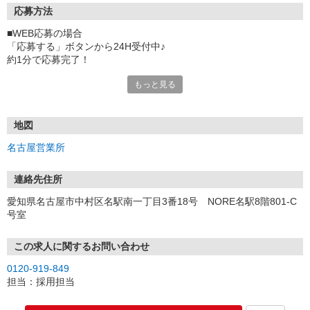
応募方法
■WEB応募の場合
「応募する」ボタンから24H受付中♪
約1分で応募完了！
もっと見る
■電話応募の場合
電話応募も歓迎！（受付:10:00〜20:00）
土日祝も受付中♪
地図
【選考フロー】
名古屋営業所
①応募から3営業日を目安に、メールorお電話でご連絡します。
②面接日時を決定！「0120」から始まる電話番号からご連絡します
★スマホでWEB面接（LINEなど）・出張面接・事務所面接と選べま
連絡先住所
す
愛知県名古屋市中村区名駅南一丁目3番18号 NORE名駅8階801-C
③面接実施（履歴書不要）
号室
④勤務開始（スタート日は応相談）
※ご希望があれば、職場見学の調整もOKです！
この求人に関するお問い合わせ
お気軽にご応募ください♪
0120-919-849
担当：採用担当