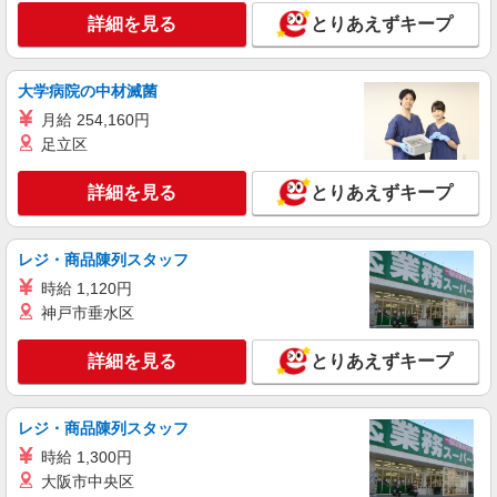
年収400万円以上への昇給実績あり ※残業代支給
詳細を見る
★交通費別途支給（規定あり） ゜+゜・。○。・゜
とりあえずキープ
詳細を見る
キープ
+゜・。○。・゜+゜ 入社祝い金10万円支給(規定
有) お友達を紹介頂くと, インセンティブ支給(規定
有) ゜・。○。・゜+゜・。○。・゜+゜
大学病院の中材滅菌
紹介予定派遣
株式会社シエロ
月給 254,160円
【au】の携帯販売スタッフ
足立区
時給1500円〜1800円（経験・能力による） ※
残業代支給 ★交通費別途支給（規定あり） ゜
詳細を見る
とりあえずキープ
+゜・。○。・゜+゜・。○。・゜+゜ 入社祝い金10
岐阜県本巣市のauショップ
万円支給(規定有) お友達を紹介頂くと, インセンテ
ィブ支給(規定有) ★月2回払い・週払い可能（規程
レジ・商品陳列スタッフ
詳細を見る
キープ
有）★ ゜・。○。・゜+゜・。○。・゜+゜
時給 1,120円
神戸市垂水区
紹介予定派遣
株式会社シエロ
詳細を見る
とりあえずキープ
【エーユー】の店舗スタッフ
時給1500円〜1800円（経験・能力による） ※
残業代支給 ★交通費別途支給（規定あり） ゜
レジ・商品陳列スタッフ
+゜・。○。・゜+゜・。○。・゜+゜ 入社祝い金10
岐阜県本巣市のauショップ
万円支給(規定有) お友達を紹介頂くと, インセンテ
時給 1,300円
ィブ支給(規定有) ★月2回払い・週払い可能（規程
大阪市中央区
詳細を見る
キープ
有）★ ゜・。○。・゜+゜・。○。・゜+゜