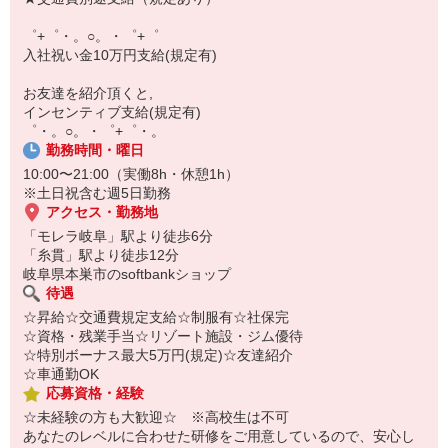
自宅に居ながらスマホでカンタン面接OK！
オンライン面談なのでスピード対応。
゜+゜・。○。・゜+゜
即日登録もOK♪
入社祝い金10万円支給(規定有)
気になった方はお気軽にご相談ください！
お友達を紹介頂くと,
インセンティブ支給(規定有)
゜・。○。・゜+゜・。
勤務時間・曜日
10:00〜21:00（実働8h・休憩1h）
※土日祝含む週5日勤務
アクセス・勤務地
「モレラ岐阜」駅より徒歩6分
「糸貫」駅より徒歩12分
岐阜県本巣市のsoftbankショップ
待遇
☆昇給☆交通費規定支給☆制服有☆社保完
☆資格・残業手当☆リゾート施設・ジム優待
☆特別ボーナス最大5万円(規定)☆友達紹介
☆車通勤OK
応募資格・経験
☆未経験の方も大歓迎☆ ※高校生は不可
あなたのレベルに合わせた研修をご用意しているので、安心し