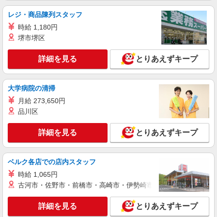
売
レジ・商品陳列スタッフ
月給207900円〜260200円（経験・能力によ
る） 資格手当（1〜6万円）賞与年2回（6月・12
時給 1,180円
月・実績最高5.4カ月分） 未経験から入社半年で
岐阜県本巣市のY!mobileショップ
堺市堺区
年収400万円以上への昇給実績あり ※残業代支給
★交通費別途支給（規定あり） ゜+゜・。○。・゜
詳細を見る
キープ
+゜・。○。・゜+゜ 入社祝い金10万円支給(規定
詳細を見る
とりあえずキープ
有) お友達を紹介頂くと, インセンティブ支給(規定
有) ゜・。○。・゜+゜・。○。・゜+゜
紹介予定派遣
大学病院の清掃
株式会社シエロ
【ワイモバイル】の店舗スタッフ
月給 273,650円
品川区
時給1500円〜1700円（経験・能力による） ※
残業代支給 ★交通費別途支給（規定あり） ゜
+゜・。○。・゜+゜・。○。・゜+゜ 入社祝い金10
詳細を見る
とりあえずキープ
岐阜県本巣市のY!mobileショップ
万円支給(規定有) お友達を紹介頂くと, インセンテ
ィブ支給(規定有) ★月2回払い・週払い可能（規程
詳細を見る
キープ
有）★ ゜・。○。・゜+゜・。○。・゜+゜
ベルク各店での店内スタッフ
時給 1,065円
派遣社員
古河市・佐野市・前橋市・高崎市・伊勢崎市・太田市・館林市・
株式会社シエロ
【エーユー】の店舗スタッフ
詳細を見る
とりあえずキープ
時給1500円〜1800円（経験・能力による） ※