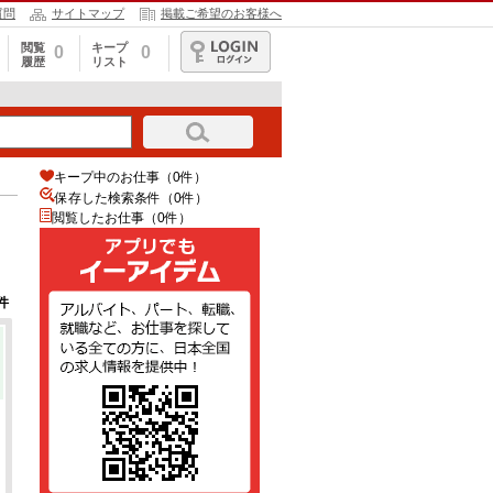
質問
サイトマップ
掲載ご希望のお客様へ
閲覧
キープ
0
0
履歴
リスト
ログイン
キープ中のお仕事（0件）
保存した検索条件（
0
件）
閲覧したお仕事（0件）
件