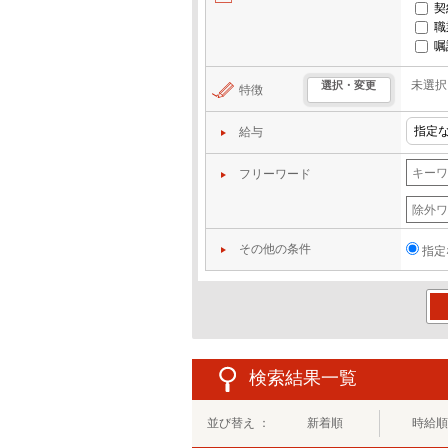
契
職
嘱
未選択
選択・変更
特徴
給与
フリーワード
その他の条件
指定
この
検索結果一覧
並び替え ：
新着順
時給順