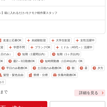
レ】箱に入れるだけ♪モクモク軽作業スタッフ
友達と応募OK
未経験歓迎
大学生歓迎
女性活躍中
歓迎
学歴不問
ブランクOK
ミドル（40代～）活躍中
1日のみ）
短期（1週間以内）
短期（1ヶ月以内)
OK
週2～3日勤務OK
短時間勤務（1日4h以内）OK
平日のみ勤務OK
土日祝のみ勤務OK
朝
昼
夕方
髪型・髪色自由
禁煙・分煙
扶養内勤務OK
あり
9 まで
詳細を見る