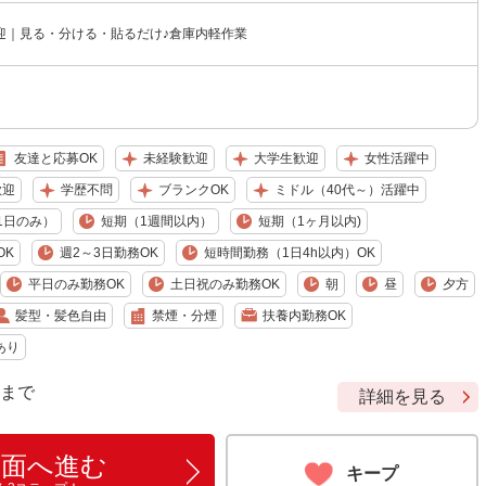
迎｜見る・分ける・貼るだけ♪倉庫内軽作業
友達と応募OK
未経験歓迎
大学生歓迎
女性活躍中
歓迎
学歴不問
ブランクOK
ミドル（40代～）活躍中
1日のみ）
短期（1週間以内）
短期（1ヶ月以内)
OK
週2～3日勤務OK
短時間勤務（1日4h以内）OK
平日のみ勤務OK
土日祝のみ勤務OK
朝
昼
夕方
髪型・髪色自由
禁煙・分煙
扶養内勤務OK
あり
9 まで
詳細を見る
画面へ進む
キープ