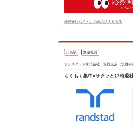
応募
かんた
株式会社バイトレ の他の求人をみる
川島駅
派遣社員
ランスタッド株式会社 筑西支店（筑西事業所）
もくもく集中×サクッと17時退社