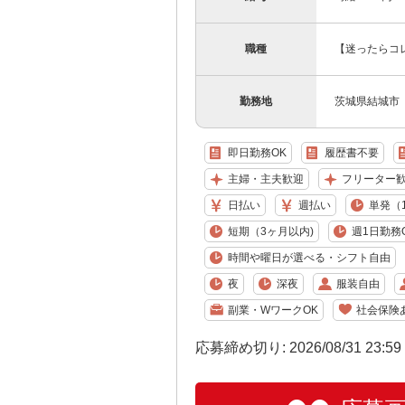
職種
【迷ったらコ
勤務地
茨城県結城市
即日勤務OK
履歴書不要
主婦・主夫歓迎
フリーター
日払い
週払い
単発（
短期（3ヶ月以内)
週1日勤務
時間や曜日が選べる・シフト自由
夜
深夜
服装自由
副業・WワークOK
社会保険
応募締め切り: 2026/08/31 23:5