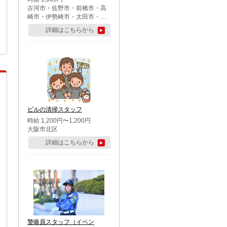
古河市・佐野市・前橋市・高
崎市・伊勢崎市・太田市・館
林市・藤岡市・大泉町・さい
詳細はこちらから
たま市北区・川越市・熊谷
市・行田市・秩父市・所沢
市・飯能市・東松山市・坂戸
市・鶴ケ島市・千葉市中央
区・市川市・松戸市・習志野
市・柏市・流山市・八千代
市・足立区・江戸川区・八王
子市・町田市
ビルの清掃スタッフ
時給 1,200円〜1,200円
大阪市北区
詳細はこちらから
警備員スタッフ（イベン