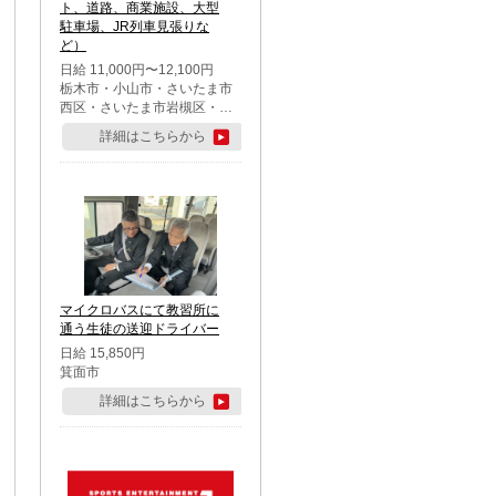
ト、道路、商業施設、大型
駐車場、JR列車見張りな
ど）
日給 11,000円〜12,100円
栃木市・小山市・さいたま市
西区・さいたま市岩槻区・久
喜市・蓮田市
詳細はこちらから
マイクロバスにて教習所に
通う生徒の送迎ドライバー
日給 15,850円
箕面市
詳細はこちらから