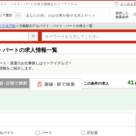
よくある
アルバイト・バイト・パートの求人情報ならイーアイデム
保存した
0
リア選択
「あなたの街」のお仕事が探せる求人サイト
検索条件
ＪＲ水戸線
> 川島駅のアルバイト・バイト・パートの求人一覧
・パートの求人情報一覧
パート・派遣のお仕事探しはイーアイデムで！
情報をご紹介します。
41
この条件の求人
間で検索
路線・駅・駅で検索
ルバイト
パート
正社員