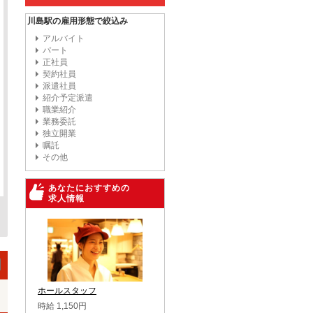
川島駅の雇用形態で絞込み
アルバイト
パート
正社員
契約社員
派遣社員
紹介予定派遣
職業紹介
業務委託
独立開業
嘱託
その他
あなたにおすすめの
求人情報
ホールスタッフ
時給 1,150円