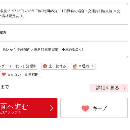
月収例:219713円＝1350円×7時間45分×21日勤務の場合＋交通費別途支給 ※交
／当社規定あり。
A事務
 川島駅から徒歩圏内／無料駐車場完備 ◆車通勤OK！
ルダー（50代～）活躍中
土日祝休み
車通勤OK
まかない・食事補助
9 まで
詳細を見る
画面へ進む
キープ
ん3ステップ！