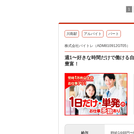
1
川島駅
アルバイト
パート
株式会社バイトレ（ADM810912GT05）
週1〜好きな時間だけで働ける
豊富！
給与
時給1448円