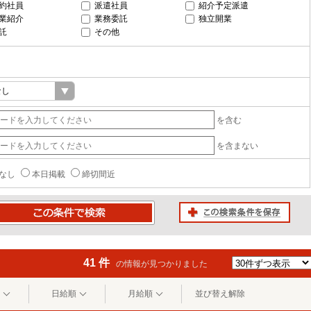
約社員
派遣社員
紹介予定派遣
業紹介
業務委託
独立開業
託
その他
を含む
を含まない
なし
本日掲載
締切間近
この検索条件を保存
条件で検索
41 件
の情報が見つかりました
日給順
月給順
並び替え解除