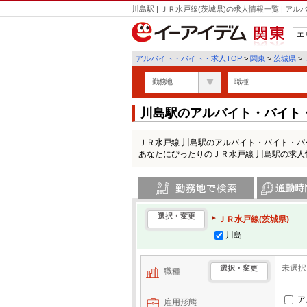
川島駅 | ＪＲ水戸線(茨城県)の求人情報一覧 | 
エ
関東
アルバイト・バイト・求人TOP
>
関東
>
茨城県
>
勤務地
職種
川島駅のアルバイト・バイト
ＪＲ水戸線 川島駅のアルバイト・バイト・
あなたにぴったりのＪＲ水戸線 川島駅の求人
勤務地で検索
通勤時間・区
選択・変更
ＪＲ水戸線(茨城県)
川島
未選択
選択・変更
職種
ア
雇用形態