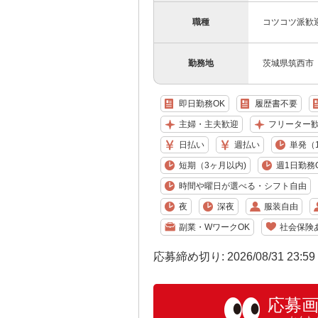
職種
コツコツ派歓
勤務地
茨城県筑西市
即日勤務OK
履歴書不要
主婦・主夫歓迎
フリーター
日払い
週払い
単発（
短期（3ヶ月以内)
週1日勤務
時間や曜日が選べる・シフト自由
夜
深夜
服装自由
副業・WワークOK
社会保険
応募締め切り: 2026/08/31 23:5
応募