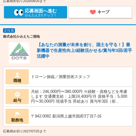
応募締め切り2026/08/26まで
応募画面へ進む
キープ
かんたん3ステップ！
正社員
株式会社かみえちご測地
【あなたの測量が未来を創り、国土を守る！】最
新機器で生産性向上/経験活かせる/賞与年3回/若手
活躍中
ドローン操縦／測量技術スタッフ
職種
月給：246,000円〜380,000円 ※経験・資格などを考慮
します 交通費支給：上限24,400円/月 資格手当：5,000
給与
円〜30,000円 現場手当 昇給あり 賞与年3回（前...
〒942-0082 新潟県上越市国府3丁目7-16
勤務地
応募締め切り2027/07/25まで