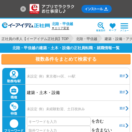
北陸・甲信越
▼エリア変更
正社員の求人【イーアイデム正社員】TOP
北陸・甲信越
建築・設備・ア
北陸・甲信越の建築・土木・設備の正社員転職・就職情報一覧
複数条件をまとめて検索する
選択
未設定
例）東京都○○区、○○駅
勤務地/駅
建築・土木・設備
選択
職種
選択
未設定
例）未経験歓迎、土日祝休み
特徴
を含む
絞込
を含まない
フリーワード