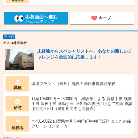
応募画面へ進む
キープ
かんたん3ステップ！
正社員
テスコ株式会社
未経験からスペシャリストへ。あなたの新しいチ
ャレンジを全面的に応援します！
環境プラント（焼却）施設の運転維持管理業務
職種
月給195000円〜250000円 経験等による 資格手当 残業
手当 深夜手当 通勤手当 ※各自の状況に応じて支給 ※試
給与
用期間3ヶ月（試用期間中も同待遇）
〒401-0022 山梨県大月市初狩町中初狩3274 まるたの森
クリーンセンター内
勤務地