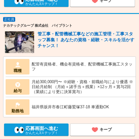
キープ
かんたん3ステップ！
正社員
ナカテックグループ 株式会社 パイプラント
管工事・配管機械工事などの施工管理・工事スタ
ッフ募集！ あなたの資格・経験・スキルを活かす
チャンス！
配管有資格者、機会有資格者、配管機械工事施工スタッ
フ
職種
月給300,000円〜 ※経験・資格・前職給与により優遇 ※
日給月給制 （月給＋諸手当＋残業）×12ヶ月＋賞与2回
給与
（業績により更に決算賞与）
福井県坂井市春江町藤鷲塚37-18 車通勤OK
勤務地
応募画面へ進む
キープ
かんたん3ステップ！