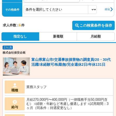
絞込
その他条件
求人件数 :
6
件
この検索条件を保存
指定なし
新着順
月給順
正社員
株式会社保安企画
富山県富山市/交通事故損害物の調査員/20・30代
活躍/未経験可/転勤無/完全週休2日/年休131日
業務スタッフ
職種
月給270,000円〜400,000円（一律職務手当50,000円含
む） ○経験・年齢など考慮し優遇します ○試用期間：3
給与
ヶ月（同条件：待遇変更なし）