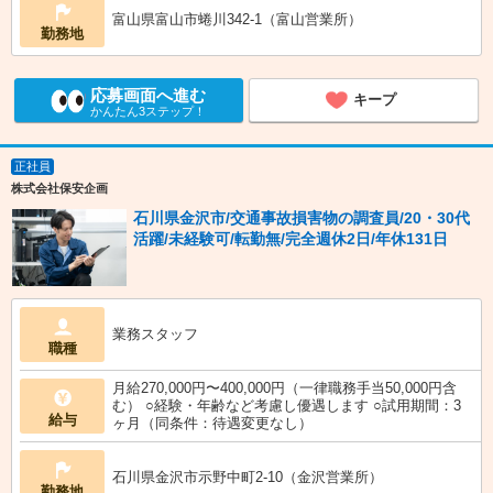
富山県富山市蜷川342-1（富山営業所）
勤務地
応募画面へ進む
キープ
かんたん3ステップ！
正社員
株式会社保安企画
石川県金沢市/交通事故損害物の調査員/20・30代
活躍/未経験可/転勤無/完全週休2日/年休131日
業務スタッフ
職種
月給270,000円〜400,000円（一律職務手当50,000円含
む） ○経験・年齢など考慮し優遇します ○試用期間：3
給与
ヶ月（同条件：待遇変更なし）
石川県金沢市示野中町2-10（金沢営業所）
勤務地