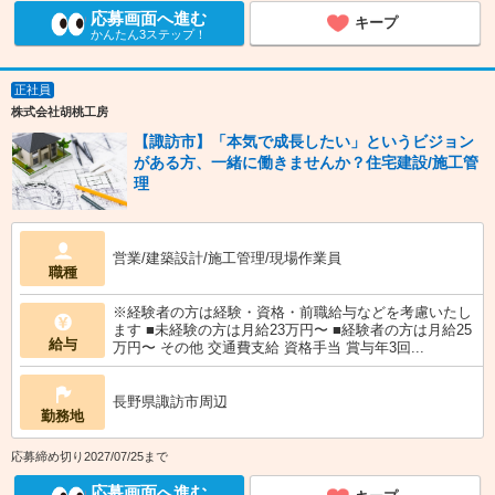
応募画面へ進む
キープ
かんたん3ステップ！
正社員
株式会社胡桃工房
【諏訪市】「本気で成長したい」というビジョン
がある方、一緒に働きませんか？住宅建設/施工管
理
営業/建築設計/施工管理/現場作業員
職種
※経験者の方は経験・資格・前職給与などを考慮いたし
ます ■未経験の方は月給23万円〜 ■経験者の方は月給25
給与
万円〜 その他 交通費支給 資格手当 賞与年3回...
長野県諏訪市周辺
勤務地
応募締め切り2027/07/25まで
応募画面へ進む