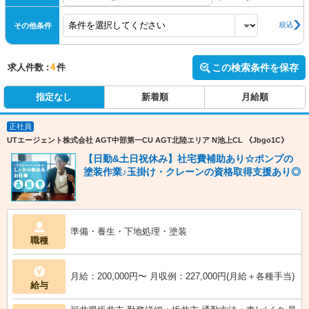
絞込
その他条件
求人件数 :
4
件
この検索条件を保存
指定なし
新着順
月給順
正社員
UTエージェント株式会社 AGT中部第一CU AGT北陸エリア N池上CL 《Jbgo1C》
【日勤&土日祝休み】社宅費補助あり☆ポンプの
塗装作業♪玉掛け・クレーンの資格取得支援あり◎
準備・養生・下地処理・塗装
職種
月給：200,000円〜 月収例：227,000円(月給＋各種手当)
給与