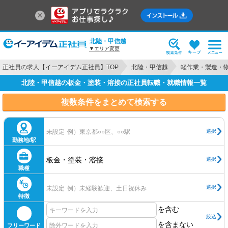
北陸・甲信越
▼エリア変更
正社員の求人【イーアイデム正社員】TOP
北陸・甲信越
軽作業・製造・
北陸・甲信越の板金・塗装・溶接の正社員転職・就職情報一覧
複数条件をまとめて検索する
選択
未設定
例）東京都○○区、○○駅
勤務地/駅
板金・塗装・溶接
選択
職種
選択
未設定
例）未経験歓迎、土日祝休み
特徴
を含む
絞込
を含まない
フリーワード