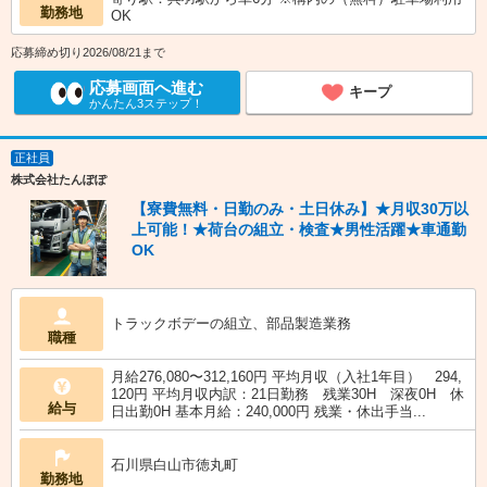
勤務地
OK
応募締め切り2026/08/21まで
応募画面へ進む
キープ
かんたん3ステップ！
正社員
株式会社たんぽぽ
【寮費無料・日勤のみ・土日休み】★月収30万以
上可能！★荷台の組立・検査★男性活躍★車通勤
OK
トラックボデーの組立、部品製造業務
職種
月給276,080〜312,160円 平均月収（入社1年目） 294,
120円 平均月収内訳：21日勤務 残業30H 深夜0H 休
給与
日出勤0H 基本月給：240,000円 残業・休出手当...
石川県白山市徳丸町
勤務地