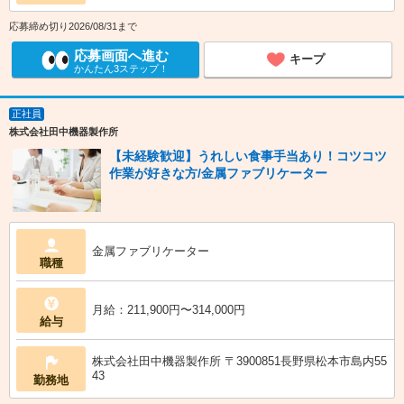
応募締め切り2026/08/31まで
応募画面へ進む
キープ
かんたん3ステップ！
正社員
株式会社田中機器製作所
【未経験歓迎】うれしい食事手当あり！コツコツ
作業が好きな方/金属ファブリケーター
金属ファブリケーター
職種
月給：211,900円〜314,000円
給与
株式会社田中機器製作所 〒3900851長野県松本市島内55
43
勤務地