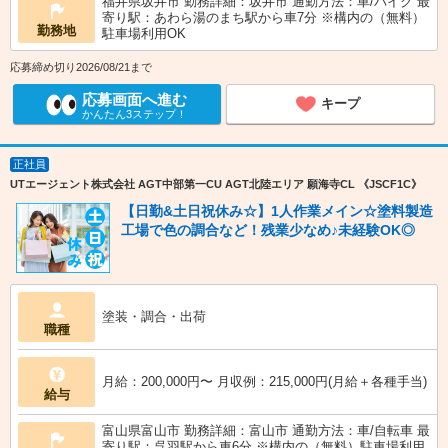
福井県坂井市 勤務詳細：坂井市 通勤方法：車/バイク 最
寄り駅：あわら湯のまち駅から車7分 ※構内の（無料）
勤務地
駐車場利用OK
応募締め切り2026/08/21まで
応募画面へ進む
キープ
かんたん3ステップ！
正社員
UTエージェント株式会社 AGT中部第一CU AGT北陸エリア 願海寺CL 《JSCF1C》
【日勤&土日祝休み☆】1人作業メイン☆塗料製造
工場で色の調合など！残業少なめ♪未経験OK◎
塗装・調合・出荷
職種
月給：200,000円〜 月収例：215,000円(月給＋各種手当)
給与
富山県富山市 勤務詳細：富山市 通勤方法：車/自転車 最
寄り駅：呉羽駅から車6分 ※構内の（無料）駐車場利用