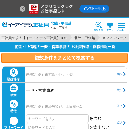
北陸・甲信越
▼エリア変更
正社員の求人【イーアイデム正社員】TOP
北陸・甲信越
オフィスワーク
北陸・甲信越の一般・営業事務の正社員転職・就職情報一覧
複数条件をまとめて検索する
選択
未設定
例）東京都○○区、○○駅
勤務地/駅
一般・営業事務
選択
職種
選択
未設定
例）未経験歓迎、土日祝休み
特徴
を含む
絞込
を含まない
フリーワード