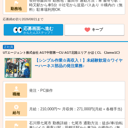
長野県飯田市 勤務地：飯田市 通勤方法：車 最寄り駅：
時又駅から車5分 ※社宅から送迎バスあり ※構内の（無
勤務地
料）駐車場利用OK
応募締め切り2026/08/21まで
応募画面へ進む
キープ
かんたん3ステップ！
正社員
UTエージェント株式会社 AGT中部第一CU AGT北陸エリア かほくCL 《Jamw1C》
【シンプル作業☆高収入！】未経験歓迎☆ワイヤ
ーハーネス部品の発注業務♪
発注・PC操作
職種
月給：210,000円〜 月収例：271,000円(月給＋各種手当)
給与
石川県七尾市 勤務詳細：七尾市 通勤方法：徒歩/車/自転
車/バイク 最寄り駅：田鶴浜駅から車2分 ※構内の（無