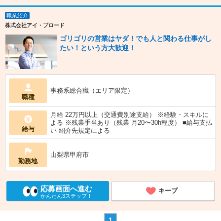
職業紹介
株式会社アイ・ブロード
ゴリゴリの営業はヤダ！でも人と関わる仕事がし
たい！という方大歓迎！
事務系総合職（エリア限定）
職種
月給 22万円以上（交通費別途支給） ※経験・スキルに
よる ※残業手当あり（残業 月20〜30h程度） ■給与支払
給与
い 紹介先規定による
山梨県甲府市
勤務地
応募画面へ進む
キープ
かんたん3ステップ！
1