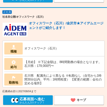
かんたん3ステップ！
正社員
社名非公開/オフィスワーク（石川）
オフィスワーク（石川）/金沢市★アイデムエージ
ェントがご紹介します！
オフィスワーク（石川）
職種
【月給】 ※下記金額は、8時間勤務の場合となります。
石川県：179,000円〜
給与
石川県 配属先により異なる ※転勤なし（自宅から1時
間30分以内、平均：1時間程度） 【変更の範囲：会社の
勤務地
定める場所】
応募締め切り2027/08/04まで
応募画面へ進む
キープ
かんたん3ステップ！