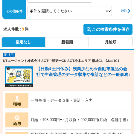
絞込
その他条件
求人件数 :
9
件
この検索条件を保存
指定なし
新着順
月給順
正社員
UTエージェント株式会社 AGT中部第一CU AGT松本エリア 桐林CL 《Jaai1C》
【日勤&土日休み】残業少なめ☆自動車製品の会
社で生産管理のデータ収集や集計などの一般事務♪
一般事務・データ収集・集計・入力
職種
月給：195,000円〜 月収例：202,000円(月給＋各種手当)
給与