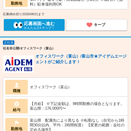
勤務地
料）駐車場利用OK
応募締め切り2026/08/21まで
応募画面へ進む
キープ
かんたん3ステップ！
正社員
社名非公開/オフィスワーク（富山）
オフィスワーク（富山）/富山市★アイデムエージ
ェントがご紹介します！
オフィスワーク（富山）
職種
【月給】 ※下記金額は、8時間勤務の場合となります。
富山県：176,000円〜
給与
富山県 配属先により異なる ※転勤なし（自宅から1時
間30分以内、平均：1時間程度） 【変更の範囲：会社の
勤務地
定める場所】