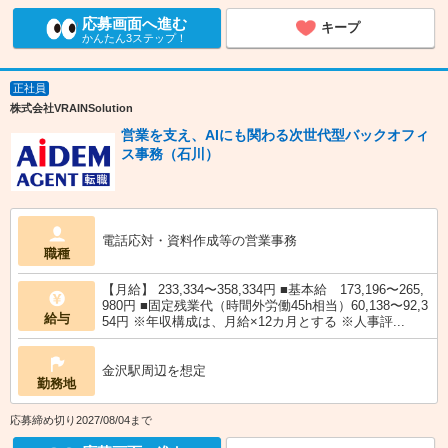
応募画面へ進む
キープ
かんたん3ステップ！
正社員
株式会社VRAINSolution
営業を支え、AIにも関わる次世代型バックオフィ
ス事務（石川）
電話応対・資料作成等の営業事務
職種
【月給】 233,334〜358,334円 ■基本給 173,196〜265,
980円 ■固定残業代（時間外労働45h相当）60,138〜92,3
給与
54円 ※年収構成は、月給×12カ月とする ※人事評...
金沢駅周辺を想定
勤務地
応募締め切り2027/08/04まで