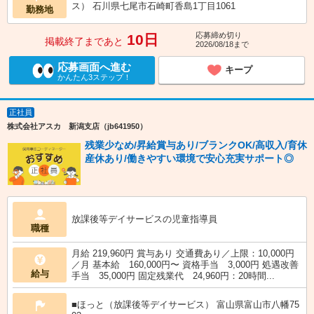
ス） 石川県七尾市石崎町香島1丁目1061
勤務地
応募締め切り
10日
掲載終了まであと
2026/08/18まで
応募画面へ進む
キープ
かんたん3ステップ！
正社員
株式会社アスカ 新潟支店（jb641950）
残業少なめ/昇給賞与あり/ブランクOK/高収入/育休
産休あり/働きやすい環境で安心充実サポート◎
放課後等デイサービスの児童指導員
職種
月給 219,960円 賞与あり 交通費あり／上限：10,000円
／月 基本給 160,000円〜 資格手当 3,000円 処遇改善
給与
手当 35,000円 固定残業代 24,960円：20時間...
■ほっと（放課後等デイサービス） 富山県富山市八幡75