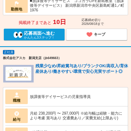
■放課後等デイサービス ココカラLIFE新島教室（放課
後等デイサービス） 新潟県新潟市中央区新島町通1ノ町
勤務地
1976
応募締め切り
10日
掲載終了まであと
2026/08/18まで
応募画面へ進む
キープ
かんたん3ステップ！
正社員
株式会社アスカ 新潟支店（jb649663）
残業少なめ/昇給賞与あり/ブランクOK/高収入/育休
産休あり/働きやすい環境で安心充実サポート◎
放課後等デイサービスの児童指導員
職種
月給 238,200円 〜 297,000円 ※給与幅は経験・能力に
より考慮 賞与あり 交通費あり／実費支給(上限あり)
給与