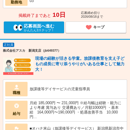
03
勤務地
応募締め切り
10日
掲載終了まであと
2026/08/18まで
応募画面へ進む
キープ
かんたん3ステップ！
正社員
株式会社アスカ 新潟支店（jb649377）
現場の経験が活きる学童。放課後教育を支え子ど
もの成長に寄り添うやりがいある仕事として魅力
大！
放課後等デイサービスの児童指導員
職種
月給 185,000円 〜 231,000円 ※給与幅は経験・能力に
より考慮 賞与あり 交通費あり／月額10000円 ・基本
給 164,000円〜190,000円 ・処遇改善手当 10,000
給与
円...
■オハナ米山（放課後等デイサービス） 新潟県新潟市中