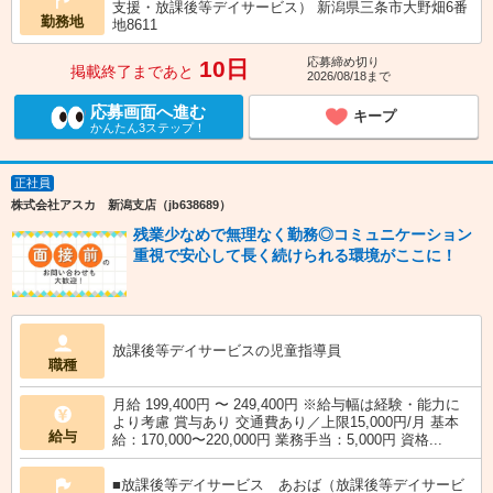
支援・放課後等デイサービス） 新潟県三条市大野畑6番
勤務地
地8611
応募締め切り
10日
掲載終了まであと
2026/08/18まで
応募画面へ進む
キープ
かんたん3ステップ！
正社員
株式会社アスカ 新潟支店（jb638689）
残業少なめで無理なく勤務◎コミュニケーション
重視で安心して長く続けられる環境がここに！
放課後等デイサービスの児童指導員
職種
月給 199,400円 〜 249,400円 ※給与幅は経験・能力に
より考慮 賞与あり 交通費あり／上限15,000円/月 基本
給与
給：170,000〜220,000円 業務手当：5,000円 資格...
■放課後等デイサービス あおば（放課後等デイサービ