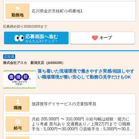
石川県金沢市桂町ロ45番地1
勤務地
応募締め切り2026/10/03まで
応募画面へ進む
キープ
かんたん3ステップ！
正社員
株式会社アスカ 新潟支店（jb656208）
落ち着いた現場環境で働きやすさ実感/相談しやす
い職場環境が整い安心して勤務◎見学だけもOK
放課後等デイサービスの児童指導員
職種
月給 205,000円 〜 310,000円 ※給与幅は経験・能力に
より考慮 賞与あり 交通費あり／上限2万円まで ◎職務
給与
手当：5,000円〜30,000円 ◎資格手当：5,000円〜30,0...