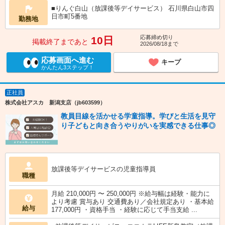
■りんぐ白山（放課後等デイサービス） 石川県白山市四
日市町5番地
勤務地
応募締め切り
10日
掲載終了まであと
2026/08/18まで
応募画面へ進む
キープ
かんたん3ステップ！
正社員
株式会社アスカ 新潟支店（jb603599）
教員目線を活かせる学童指導。学びと生活を見守
り子どもと向き合うやりがいを実感できる仕事◎
放課後等デイサービスの児童指導員
職種
月給 210,000円 〜 250,000円 ※給与幅は経験・能力に
より考慮 賞与あり 交通費あり／会社規定あり ・基本給
給与
177,000円 ・資格手当 ・経験に応じて手当支給 ...