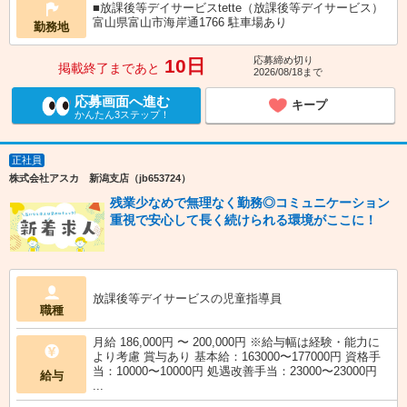
■放課後等デイサービスtette（放課後等デイサービス）
富山県富山市海岸通1766 駐車場あり
勤務地
応募締め切り
10日
掲載終了まであと
2026/08/18まで
応募画面へ進む
キープ
かんたん3ステップ！
正社員
株式会社アスカ 新潟支店（jb653724）
残業少なめで無理なく勤務◎コミュニケーション
重視で安心して長く続けられる環境がここに！
放課後等デイサービスの児童指導員
職種
月給 186,000円 〜 200,000円 ※給与幅は経験・能力に
より考慮 賞与あり 基本給：163000〜177000円 資格手
当：10000〜10000円 処遇改善手当：23000〜23000円
給与
...