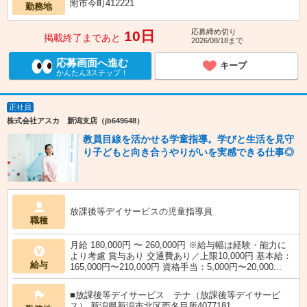
附市今町412221
勤務地
応募締め切り
10日
掲載終了まであと
2026/08/18まで
応募画面へ進む
キープ
かんたん3ステップ！
正社員
株式会社アスカ 新潟支店（jb649648）
教員目線を活かせる学童指導。学びと生活を見守
り子どもと向き合うやりがいを実感できる仕事◎
放課後等デイサービスの児童指導員
職種
月給 180,000円 〜 260,000円 ※給与幅は経験・能力に
より考慮 賞与あり 交通費あり／上限10,000円 基本給：
給与
165,000円〜210,000円 資格手当：5,000円〜20,000...
■放課後等デイサービス テナ（放課後等デイサービ
ス） 新潟県新潟市北区西名目所4077181