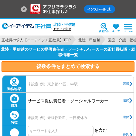
北陸・甲信越
▼エリア変更
正社員の求人【イーアイデム正社員】TOP
北陸・甲信越
医療・介護・福
北陸・甲信越のサービス提供責任者・ソーシャルワーカーの正社員転職・就
職情報一覧
複数条件をまとめて検索する
選択
未設定
例）東京都○○区、○○駅
勤務地/駅
サービス提供責任者・ソーシャルワーカー
選択
職種
選択
未設定
例）未経験歓迎、土日祝休み
特徴
を含む
絞込