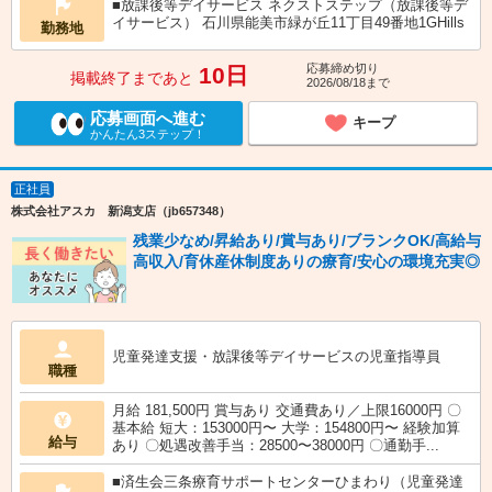
■放課後等デイサービス ネクストステップ（放課後等デ
イサービス） 石川県能美市緑が丘11丁目49番地1GHills
勤務地
応募締め切り
10日
掲載終了まであと
2026/08/18まで
応募画面へ進む
キープ
かんたん3ステップ！
正社員
株式会社アスカ 新潟支店（jb657348）
残業少なめ/昇給あり/賞与あり/ブランクOK/高給与
高収入/育休産休制度ありの療育/安心の環境充実◎
児童発達支援・放課後等デイサービスの児童指導員
職種
月給 181,500円 賞与あり 交通費あり／上限16000円 〇
基本給 短大：153000円〜 大学：154800円〜 経験加算
給与
あり 〇処遇改善手当：28500〜38000円 〇通勤手...
■済生会三条療育サポートセンターひまわり（児童発達