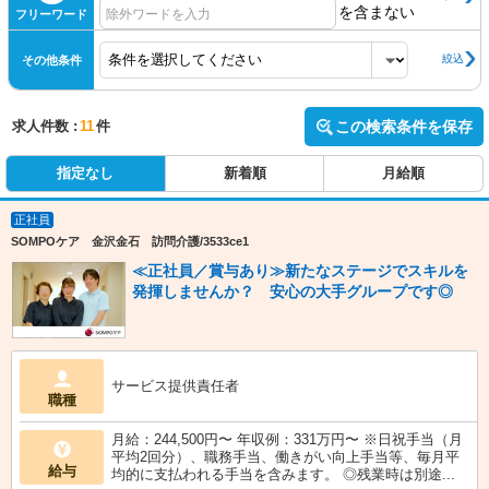
を含まない
フリーワード
絞込
その他条件
求人件数 :
11
件
この検索条件を保存
指定なし
新着順
月給順
正社員
SOMPOケア 金沢金石 訪問介護/3533ce1
≪正社員／賞与あり≫新たなステージでスキルを
発揮しませんか？ 安心の大手グループです◎
サービス提供責任者
職種
月給：244,500円〜 年収例：331万円〜 ※日祝手当（月
平均2回分）、職務手当、働きがい向上手当等、毎月平
給与
均的に支払われる手当を含みます。 ◎残業時は別途...