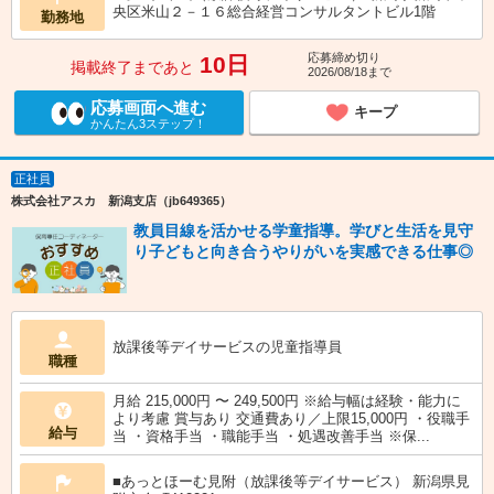
央区米山２－１６総合経営コンサルタントビル1階
勤務地
応募締め切り
10日
掲載終了まであと
2026/08/18まで
応募画面へ進む
キープ
かんたん3ステップ！
正社員
株式会社アスカ 新潟支店（jb649365）
教員目線を活かせる学童指導。学びと生活を見守
り子どもと向き合うやりがいを実感できる仕事◎
放課後等デイサービスの児童指導員
職種
月給 215,000円 〜 249,500円 ※給与幅は経験・能力に
より考慮 賞与あり 交通費あり／上限15,000円 ・役職手
給与
当 ・資格手当 ・職能手当 ・処遇改善手当 ※保...
■あっとほーむ見附（放課後等デイサービス） 新潟県見