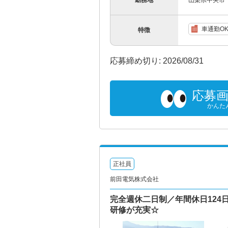
勤務地
山梨県中央市
車通勤O
特徴
応募締め切り: 2026/08/31
応募
かんた
正社員
前田電気株式会社
完全週休二日制／年間休日12
研修が充実☆