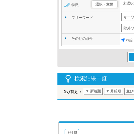
未選択
選択・変更
特徴
フリーワード
その他の条件
指定
この
検索結果一覧
▼ 新着順
▼ 月給順
並び
並び替え ：
正社員