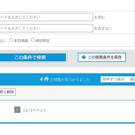
を含む
を含まない
なし
本日掲載
締切間近
この検索条件を保存
条件で検索
4 件
30件ずつ表示
の情報が見つかりました
替え解除
1
( 1 / 1ページ )