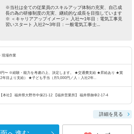
※当社は全ての従業員のスキルアップ体制の充実、自己成
長の為の研修制度の充実、継続的な成長を目指しています
※ ＜キャリアアップイメージ＞ 入社〜1年目：電気工事見
習いスタート 入社2〜3年目：一般電気工事士...
・現場作業
000円〜 ※経験・能力を考慮の上、決定します。 ★交通費支給 ★昇給あり ★賞
2年目より支給） ★子ども手当（月5,000円／人：入社2年...
本社】 福井県大野市中保21-12 【福井営業所】 福井県御幸2-17-4
詳細を見る
画面へ進む