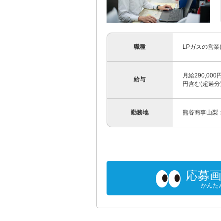
職種
LPガスの営業
月給290,000
給与
円含む(超過分
勤務地
熊谷商事山梨：
応募
かんた