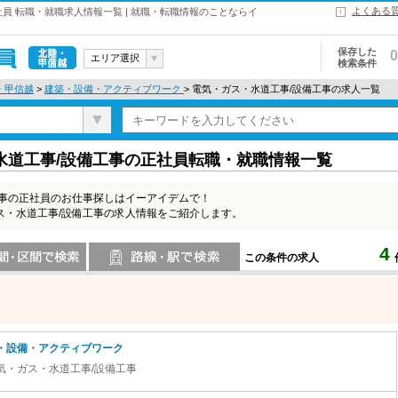
よくある
員 転職・就職求人情報一覧 | 就職・転職情報のことならイ
保存した
0
エリア選択
検索条件
北陸・甲信
・甲信越
>
建築・設備・アクティブワーク
> 電気・ガス・水道工事/設備工事の求人一覧
越
水道工事/設備工事の正社員転職・就職情報一覧
工事の正社員のお仕事探しはイーアイデムで！
ス・水道工事/設備工事の求人情報をご紹介します。
4
この条件の求人
索
路線・駅・駅で検索
・設備・アクティブワーク
気・ガス・水道工事/設備工事