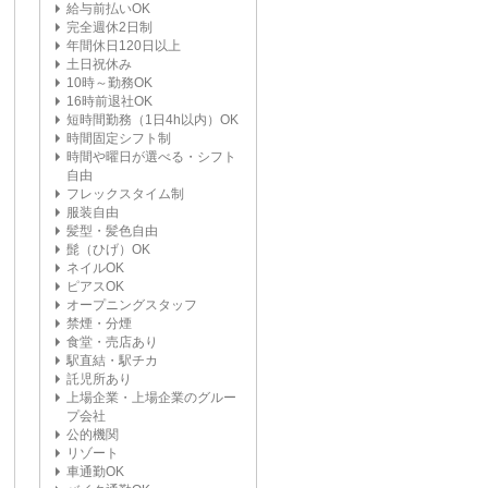
給与前払いOK
完全週休2日制
年間休日120日以上
土日祝休み
10時～勤務OK
16時前退社OK
短時間勤務（1日4h以内）OK
時間固定シフト制
時間や曜日が選べる・シフト
自由
フレックスタイム制
服装自由
髪型・髪色自由
髭（ひげ）OK
ネイルOK
ピアスOK
オープニングスタッフ
禁煙・分煙
食堂・売店あり
駅直結・駅チカ
託児所あり
上場企業・上場企業のグルー
プ会社
公的機関
リゾート
車通勤OK