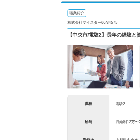
職業紹介
株式会社マイスター60/34575
【中央市/電験2】長年の経験と
職種
電験2
給与
月給制12万〜