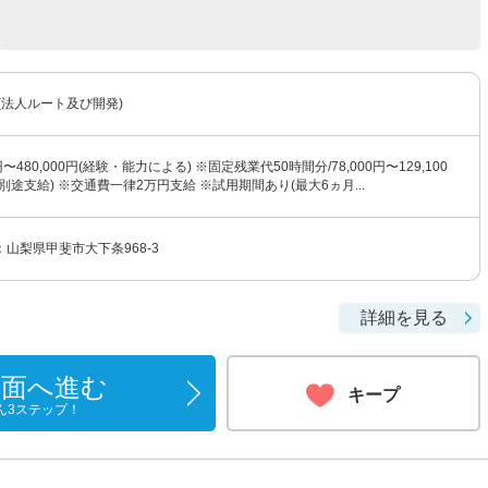
(法人ルート及び開発)
円〜480,000円(経験・能力による) ※固定残業代50時間分/78,000円〜129,100
別途支給) ※交通費一律2万円支給 ※試用期間あり(最大6ヵ月...
山梨県甲斐市大下条968-3
詳細を見る
画面へ進む
キープ
ん3ステップ！