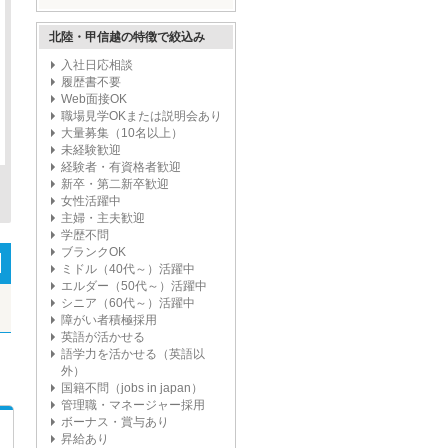
ープ'
北陸・甲信越の特徴で絞込み
入社日応相談
履歴書不要
Web面接OK
職場見学OKまたは説明会あり
大量募集（10名以上）
未経験歓迎
経験者・有資格者歓迎
新卒・第二新卒歓迎
女性活躍中
主婦・主夫歓迎
学歴不問
ブランクOK
ミドル（40代～）活躍中
エルダー（50代～）活躍中
シニア（60代～）活躍中
障がい者積極採用
英語が活かせる
語学力を活かせる（英語以
外）
国籍不問（jobs in japan）
管理職・マネージャー採用
ボーナス・賞与あり
昇給あり