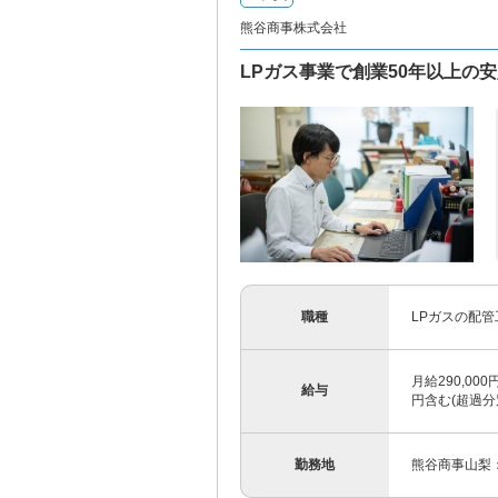
熊谷商事株式会社
LPガス事業で創業50年以上の
職種
LPガスの配管
月給290,000
給与
円含む(超過分
勤務地
熊谷商事山梨：