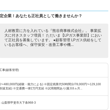
安定企業！あなたも正社員として働きませんか？
人材教育に力を入れている『熊谷商事株式会社』。 事業拡
大に付きスタッフ増員！ ただいま【LPガス事業部】におい
て正社員を募集しています。 ●顧客管理 LPガス供給をして
いるお客様へ、保守保安・改善工事や機...
工事(顧客管理)
円〜480,000円(経験・能力による) ※固定残業代50時間分/78,000円〜129,100
別途支給) ※交通費一律2万円支給 ※試用期間あり(最大6ヵ月...
山梨県甲斐市大下条968-3