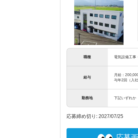
職種
電気設備工事
月給：200,
給与
与年2回（入社
勤務地
下記いずれか 【
応募締め切り: 2027/07/25
応募