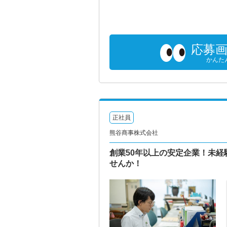
応募
かんた
正社員
熊谷商事株式会社
創業50年以上の安定企業！未経
せんか！