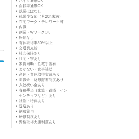
バイク通勤OK
自転車通勤OK
残業ほぼなし
残業少なめ（月20h未満）
在宅ワーク・テレワーク可
内職
副業・WワークOK
転勤なし
有休取得率80%以上
交通費支給
社会保険あり
社宅・寮あり
家賃補助・住宅手当有
まかない・食事補助
産休・育休取得実績あり
退職金・財形貯蓄制度あり
入社祝い金あり
各種手当（家族・役職・イン
センティブなど）あり
社割・特典あり
送迎あり
制服貸与
研修制度あり
資格取得支援制度あり