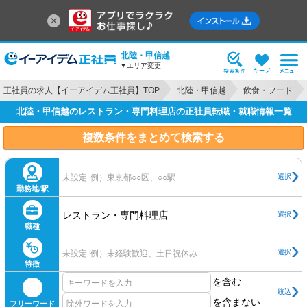
北陸・甲信越
▼エリア変更
正社員の求人【イーアイデム正社員】TOP
北陸・甲信越
飲食・フード
北陸・甲信越のレストラン・専門料理店の正社員転職・就職情報一覧
複数条件をまとめて検索する
選択
未設定
例）東京都○○区、○○駅
勤務地/駅
レストラン・専門料理店
選択
職種
選択
未設定
例）未経験歓迎、土日祝休み
特徴
を含む
絞込
を含まない
フリーワード