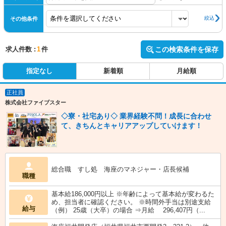
絞込
その他条件
求人件数 :
1
件
この検索条件を保存
指定なし
新着順
月給順
正社員
株式会社ファイブスター
◇寮・社宅あり◇ 業界経験不問！成長に合わせ
て、きちんとキャリアアップしていけます！
総合職 すし処 海座のマネジャー・店長候補
職種
基本給186,000円以上 ※年齢によって基本給が変わるた
め、担当者に確認ください。 ※時間外手当は別途支給
給与
（例） 25歳（大卒）の場合 ⇒月給 296,407円（...