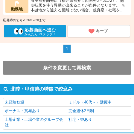
海座福井開発店（福井県福井市西開発3－321-2）、他
※転居を伴う異動が出来ることが条件となります。 ※
勤務地
本拠地から通える距離でない場合、独身寮・社宅を...
応募締め切り2026/12/20まで
応募画面へ進む
キープ
かんたん3ステップ！
1
条件を変更して再検索
北陸・甲信越の特徴で絞込み
未経験歓迎
ミドル（40代～）活躍中
ボーナス・賞与あり
完全週休2日制
上場企業・上場企業のグループ会
社宅・寮あり
社