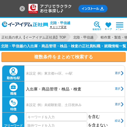
北陸・甲信越
▼エリア変更
正社員の求人【イーアイデム正社員】TOP
北陸・甲信越
軽作業・製造・
北陸・甲信越の入出庫・商品管理・検品・検査の正社員転職・就職情報一覧
複数条件をまとめて検索する
選択
未設定
例）東京都○○区、○○駅
勤務地/駅
入出庫・商品管理・検品・検査
選択
職種
選択
未設定
例）未経験歓迎、土日祝休み
特徴
を含む
絞込
を含まない
フリーワード