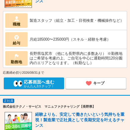
ンス
製造スタッフ（組立・加工・目視検査・機械操作など）
職種
月給185000〜235000円（スキル・経験を考慮）
給与
長野県塩尻市 （他にも長野県内に多数あり） ※勤務地
はご希望を考慮の上、ご自宅を中心に通勤時間120分圏
勤務地
内のエリアとなります。（転勤なし）
応募締め切り2026/08/31まで
応募画面へ進む
キープ
かんたん3ステップ！
正社員
株式会社テクノ・サービス マニュファクチャリング【長野県】
経験よりも、安定して働きたいという気持ちを重
視！製造業で正社員として長期安定を叶えるチャ
ンス