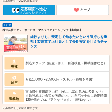
応募締め切り2026/08/31まで
応募画面へ進む
キープ
かんたん3ステップ！
正社員
株式会社テクノ・サービス マニュファクチャリング【富山県】
経験よりも、安定して働きたいという気持ちを重
視！製造業で正社員として長期安定を叶えるチャ
ンス
製造スタッフ（組立・加工・目視検査・機械操作など）
職種
月給185000〜235000円（スキル・経験を考慮）
給与
富山県中新川郡立山町 （他にも富山県内に多数あり）
※勤務地はご希望を考慮の上、ご自宅を中心に通勤時間
勤務地
120分圏内のエリアとなります。（転勤なし）
応募締め切り2026/08/31まで