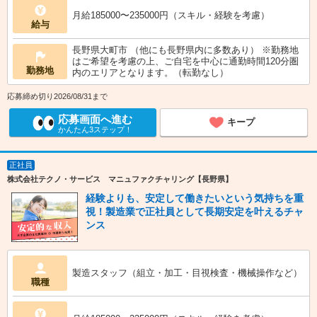
月給185000〜235000円（スキル・経験を考慮）
給与
長野県大町市 （他にも長野県内に多数あり） ※勤務地
はご希望を考慮の上、ご自宅を中心に通勤時間120分圏
勤務地
内のエリアとなります。（転勤なし）
応募締め切り2026/08/31まで
応募画面へ進む
キープ
かんたん3ステップ！
正社員
株式会社テクノ・サービス マニュファクチャリング【長野県】
経験よりも、安定して働きたいという気持ちを重
視！製造業で正社員として長期安定を叶えるチャ
ンス
製造スタッフ（組立・加工・目視検査・機械操作など）
職種