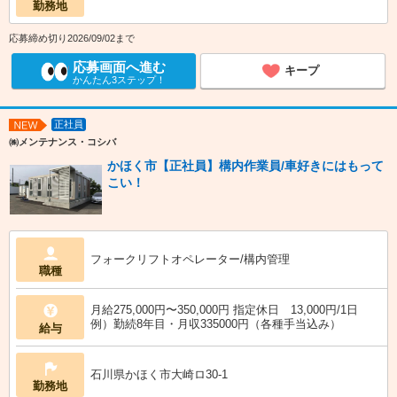
勤務地
応募締め切り2026/09/02まで
応募画面へ進む
キープ
かんたん3ステップ！
正社員
NEW
㈱メンテナンス・コシバ
かほく市【正社員】構内作業員/車好きにはもって
こい！
フォークリフトオペレーター/構内管理
職種
月給275,000円〜350,000円 指定休日 13,000円/1日
例）勤続8年目・月収335000円（各種手当込み）
給与
石川県かほく市大崎ロ30-1
勤務地