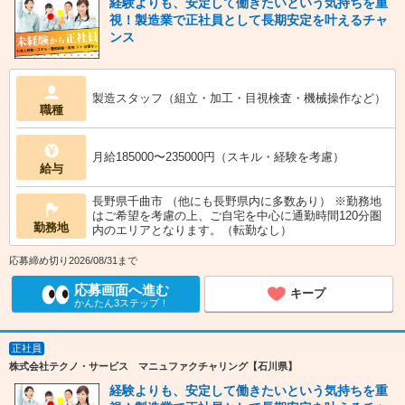
経験よりも、安定して働きたいという気持ちを重
視！製造業で正社員として長期安定を叶えるチャ
ンス
製造スタッフ（組立・加工・目視検査・機械操作など）
職種
月給185000〜235000円（スキル・経験を考慮）
給与
長野県千曲市 （他にも長野県内に多数あり） ※勤務地
はご希望を考慮の上、ご自宅を中心に通勤時間120分圏
勤務地
内のエリアとなります。（転勤なし）
応募締め切り2026/08/31まで
応募画面へ進む
キープ
かんたん3ステップ！
正社員
株式会社テクノ・サービス マニュファクチャリング【石川県】
経験よりも、安定して働きたいという気持ちを重