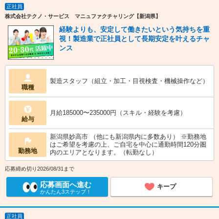
正社員
株式会社テクノ・サービス マニュファクチャリング【新潟県】
経験よりも、安定して働きたいという気持ちを重
視！製造業で正社員として長期安定を叶えるチャ
ンス
製造スタッフ（組立・加工・目視検査・機械操作など）
職種
月給185000〜235000円（スキル・経験を考慮）
給与
新潟県妙高市 （他にも新潟県内に多数あり） ※勤務地
はご希望を考慮の上、ご自宅を中心に通勤時間120分圏
勤務地
内のエリアとなります。（転勤なし）
応募締め切り2026/08/31まで
応募画面へ進む
キープ
かんたん3ステップ！
正社員