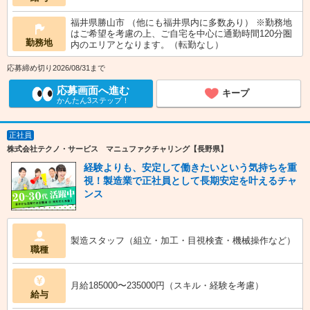
福井県勝山市 （他にも福井県内に多数あり） ※勤務地
はご希望を考慮の上、ご自宅を中心に通勤時間120分圏
勤務地
内のエリアとなります。（転勤なし）
応募締め切り2026/08/31まで
応募画面へ進む
キープ
かんたん3ステップ！
正社員
株式会社テクノ・サービス マニュファクチャリング【長野県】
経験よりも、安定して働きたいという気持ちを重
視！製造業で正社員として長期安定を叶えるチャ
ンス
製造スタッフ（組立・加工・目視検査・機械操作など）
職種
月給185000〜235000円（スキル・経験を考慮）
給与