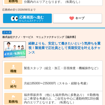
勤務地
分圏内のエリアとなります。（転勤なし）
応募締め切り2026/08/31まで
応募画面へ進む
キープ
かんたん3ステップ！
正社員
株式会社テクノ・サービス マニュファクチャリング【福井県】
経験よりも、安定して働きたいという気持ちを重
視！製造業で正社員として長期安定を叶えるチャ
ンス
製造スタッフ（組立・加工・目視検査・機械操作など）
職種
月給185000〜235000円（スキル・経験を考慮）
給与
福井県坂井市 （他にも福井県内に多数あり） ※勤務地
はご希望を考慮の上、ご自宅を中心に通勤時間120分圏
勤務地
内のエリアとなります。（転勤なし）