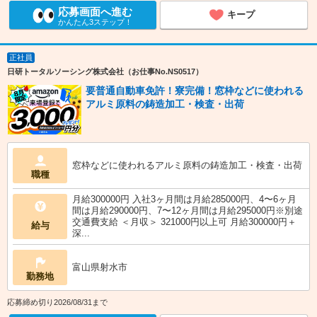
応募画面へ進む
キープ
かんたん3ステップ！
正社員
日研トータルソーシング株式会社（お仕事No.NS0517）
要普通自動車免許！寮完備！窓枠などに使われる
アルミ原料の鋳造加工・検査・出荷
窓枠などに使われるアルミ原料の鋳造加工・検査・出荷
職種
月給300000円 入社3ヶ月間は月給285000円、4〜6ヶ月
間は月給290000円、7〜12ヶ月間は月給295000円※別途
交通費支給 ＜月収＞ 321000円以上可 月給300000円＋
給与
深...
富山県射水市
勤務地
応募締め切り2026/08/31まで