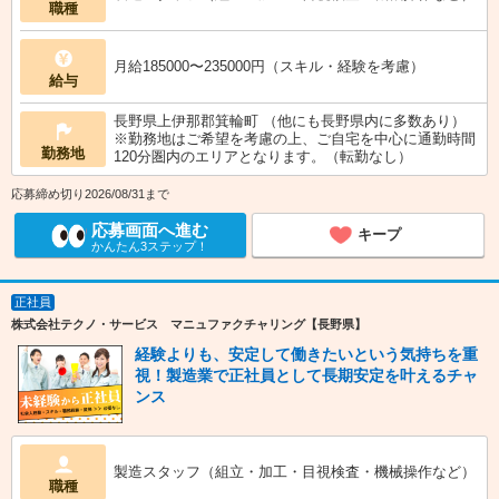
職種
月給185000〜235000円（スキル・経験を考慮）
給与
長野県上伊那郡箕輪町 （他にも長野県内に多数あり）
※勤務地はご希望を考慮の上、ご自宅を中心に通勤時間
勤務地
120分圏内のエリアとなります。（転勤なし）
応募締め切り2026/08/31まで
応募画面へ進む
キープ
かんたん3ステップ！
正社員
株式会社テクノ・サービス マニュファクチャリング【長野県】
経験よりも、安定して働きたいという気持ちを重
視！製造業で正社員として長期安定を叶えるチャ
ンス
製造スタッフ（組立・加工・目視検査・機械操作など）
職種