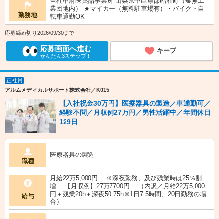
当社甲府医薬品事業所 山梨県中巨摩郡昭和町（釜無工
業団地内） ★マイカー（無料駐車場有）・バイク・自
勤務地
転車通勤OK
応募締め切り2026/09/30まで
応募画面へ進む
キープ
かんたん3ステップ！
正社員
アルムメディカルサポート株式会社／K015
【入社祝金30万円】医療器具の製造／車通勤可／
経験不問／月収例27万円／男性活躍中／年間休日
129日
医療器具の製造
職種
月給22万5,000円 ※深夜勤務、及び残業時は25％割
増 【月収例】27万7700円 （内訳／月給22万5,000
円＋残業20h＋深夜50.75h※1日7.5時間、20日勤務の場
給与
合）