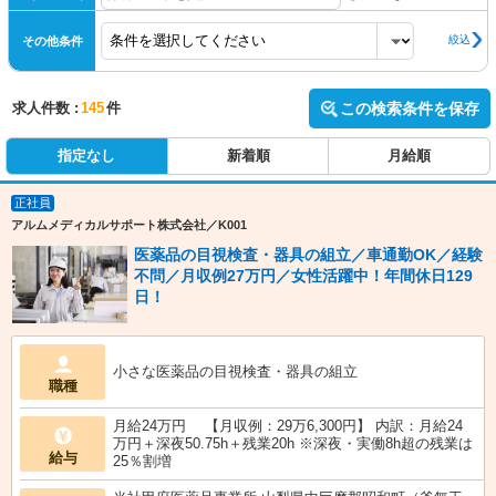
絞込
その他条件
求人件数 :
145
件
この検索条件を保存
指定なし
新着順
月給順
正社員
アルムメディカルサポート株式会社／K001
医薬品の目視検査・器具の組立／車通勤OK／経験
不問／月収例27万円／女性活躍中！年間休日129
日！
小さな医薬品の目視検査・器具の組立
職種
月給24万円 【月収例：29万6,300円】 内訳：月給24
万円＋深夜50.75h＋残業20h ※深夜・実働8h超の残業は
給与
25％割増