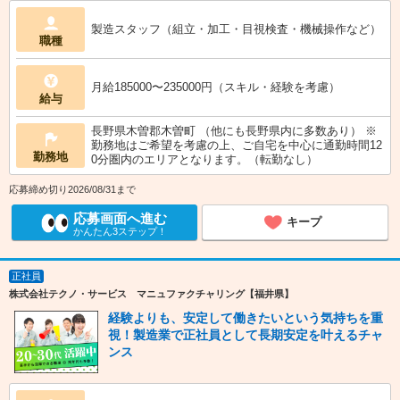
製造スタッフ（組立・加工・目視検査・機械操作など）
職種
月給185000〜235000円（スキル・経験を考慮）
給与
長野県木曽郡木曽町 （他にも長野県内に多数あり） ※
勤務地はご希望を考慮の上、ご自宅を中心に通勤時間12
勤務地
0分圏内のエリアとなります。（転勤なし）
応募締め切り2026/08/31まで
応募画面へ進む
キープ
かんたん3ステップ！
正社員
株式会社テクノ・サービス マニュファクチャリング【福井県】
経験よりも、安定して働きたいという気持ちを重
視！製造業で正社員として長期安定を叶えるチャ
ンス