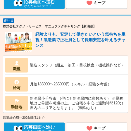
応募画面へ進む
キープ
かんたん3ステップ！
正社員
株式会社テクノ・サービス マニュファクチャリング【新潟県】
経験よりも、安定して働きたいという気持ちを重
視！製造業で正社員として長期安定を叶えるチャ
ンス
製造スタッフ（組立・加工・目視検査・機械操作など）
職種
月給185000〜235000円（スキル・経験を考慮）
給与
新潟県小千谷市 （他にも新潟県内に多数あり） ※勤務
地はご希望を考慮の上、ご自宅を中心に通勤時間120分
勤務地
圏内のエリアとなります。（転勤なし）
応募締め切り2026/08/31まで
応募画面へ進む
キープ