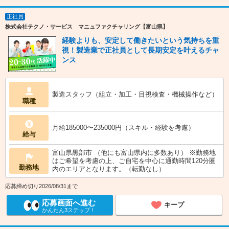
正社員
株式会社テクノ・サービス マニュファクチャリング【富山県】
経験よりも、安定して働きたいという気持ちを重
視！製造業で正社員として長期安定を叶えるチャ
ンス
製造スタッフ（組立・加工・目視検査・機械操作など）
職種
月給185000〜235000円（スキル・経験を考慮）
給与
富山県黒部市 （他にも富山県内に多数あり） ※勤務地
はご希望を考慮の上、ご自宅を中心に通勤時間120分圏
勤務地
内のエリアとなります。（転勤なし）
応募締め切り2026/08/31まで
応募画面へ進む
キープ
かんたん3ステップ！