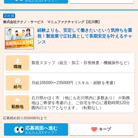
かんたん3ステップ！
正社員
株式会社テクノ・サービス マニュファクチャリング【石川県】
経験よりも、安定して働きたいという気持ちを重
視！製造業で正社員として長期安定を叶えるチャ
ンス
製造スタッフ（組立・加工・目視検査・機械操作など）
職種
月給185000〜235000円（スキル・経験を考慮）
給与
石川県かほく市 （他にも石川県内に多数あり） ※勤務
地はご希望を考慮の上、ご自宅を中心に通勤時間120分
勤務地
圏内のエリアとなります。（転勤なし）
応募締め切り2026/08/31まで
応募画面へ進む
キープ
かんたん3ステップ！