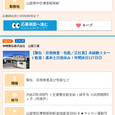
山梨県中巨摩郡昭和町
勤務地
応募締め切り2026/09/30まで
応募画面へ進む
キープ
かんたん3ステップ！
正社員
NEW
神崎製缶株式会社 山梨工場
【製缶・目視検査・包装／正社員】未経験スター
ト歓迎！基本土日祝休み！年間休日127日◎
製缶、目視検査及び包装など
職種
月給239,000円 ＋交通費全額支給＋諸手当 ※試用期間3
ヶ月（同条件）
給与
山梨県巨摩郡昭和町築地新居1641-9 ★マイカー通勤可