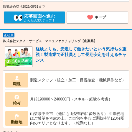
応募締め切り2026/08/31まで
応募画面へ進む
キープ
かんたん3ステップ！
正社員
株式会社テクノ・サービス マニュファクチャリング【山梨県】
経験よりも、安定して働きたいという気持ちを重
視！製造業で正社員として長期安定を叶えるチャ
ンス
製造スタッフ（組立・加工・目視検査・機械操作など）
職種
月給190000〜240000円（スキル・経験を考慮）
給与
山梨県中央市 （他にも山梨県内に多数あり） ※勤務地
はご希望を考慮の上、ご自宅を中心に通勤時間120分圏
勤務地
内のエリアとなります。（転勤なし）