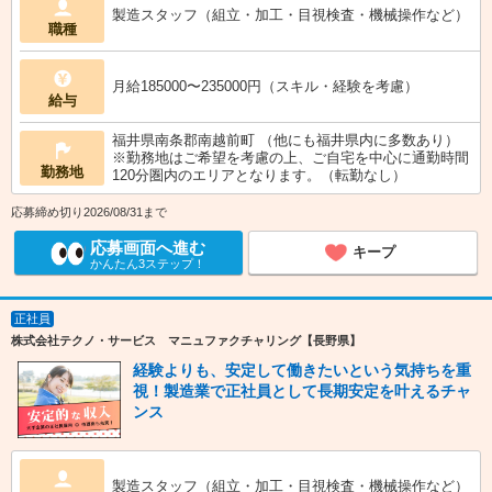
製造スタッフ（組立・加工・目視検査・機械操作など）
職種
月給185000〜235000円（スキル・経験を考慮）
給与
福井県南条郡南越前町 （他にも福井県内に多数あり）
※勤務地はご希望を考慮の上、ご自宅を中心に通勤時間
勤務地
120分圏内のエリアとなります。（転勤なし）
応募締め切り2026/08/31まで
応募画面へ進む
キープ
かんたん3ステップ！
正社員
株式会社テクノ・サービス マニュファクチャリング【長野県】
経験よりも、安定して働きたいという気持ちを重
視！製造業で正社員として長期安定を叶えるチャ
ンス
製造スタッフ（組立・加工・目視検査・機械操作など）