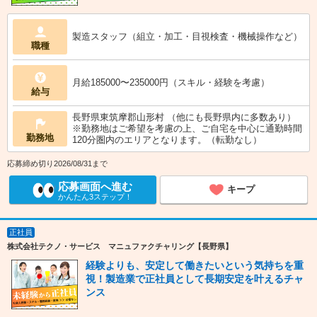
製造スタッフ（組立・加工・目視検査・機械操作など）
職種
月給185000〜235000円（スキル・経験を考慮）
給与
長野県東筑摩郡山形村 （他にも長野県内に多数あり）
※勤務地はご希望を考慮の上、ご自宅を中心に通勤時間
勤務地
120分圏内のエリアとなります。（転勤なし）
応募締め切り2026/08/31まで
応募画面へ進む
キープ
かんたん3ステップ！
正社員
株式会社テクノ・サービス マニュファクチャリング【長野県】
経験よりも、安定して働きたいという気持ちを重
視！製造業で正社員として長期安定を叶えるチャ
ンス