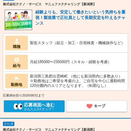
株式会社テクノ・サービス マニュファクチャリング【新潟県】
経験よりも、安定して働きたいという気持ちを重
視！製造業で正社員として長期安定を叶えるチャ
ンス
製造スタッフ（組立・加工・目視検査・機械操作など）
職種
月給185000〜235000円（スキル・経験を考慮）
給与
新潟県三島郡出雲崎町 （他にも新潟県内に多数あり）
※勤務地はご希望を考慮の上、ご自宅を中心に通勤時間
勤務地
120分圏内のエリアとなります。（転勤なし）
応募締め切り2026/08/31まで
応募画面へ進む
キープ
かんたん3ステップ！
正社員
株式会社テクノ・サービス マニュファクチャリング【新潟県】