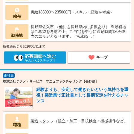
月給185000〜235000円（スキル・経験を考慮）
給与
長野県佐久市 （他にも長野県内に多数あり） ※勤務地
はご希望を考慮の上、ご自宅を中心に通勤時間120分圏
勤務地
内のエリアとなります。（転勤なし）
応募締め切り2026/08/31まで
応募画面へ進む
キープ
かんたん3ステップ！
正社員
株式会社テクノ・サービス マニュファクチャリング【長野県】
経験よりも、安定して働きたいという気持ちを重
視！製造業で正社員として長期安定を叶えるチャ
ンス
製造スタッフ（組立・加工・目視検査・機械操作など）
職種