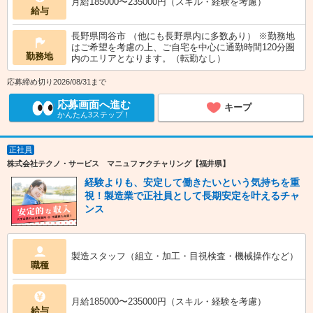
月給185000〜235000円（スキル・経験を考慮）
給与
長野県岡谷市 （他にも長野県内に多数あり） ※勤務地
はご希望を考慮の上、ご自宅を中心に通勤時間120分圏
勤務地
内のエリアとなります。（転勤なし）
応募締め切り2026/08/31まで
応募画面へ進む
キープ
かんたん3ステップ！
正社員
株式会社テクノ・サービス マニュファクチャリング【福井県】
経験よりも、安定して働きたいという気持ちを重
視！製造業で正社員として長期安定を叶えるチャ
ンス
製造スタッフ（組立・加工・目視検査・機械操作など）
職種
月給185000〜235000円（スキル・経験を考慮）
給与