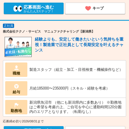
応募画面へ進む
キープ
かんたん3ステップ！
正社員
株式会社テクノ・サービス マニュファクチャリング【新潟県】
経験よりも、安定して働きたいという気持ちを重
視！製造業で正社員として長期安定を叶えるチャ
ンス
製造スタッフ（組立・加工・目視検査・機械操作など）
職種
月給185000〜235000円（スキル・経験を考慮）
給与
新潟県魚沼市 （他にも新潟県内に多数あり） ※勤務地
はご希望を考慮の上、ご自宅を中心に通勤時間120分圏
勤務地
内のエリアとなります。（転勤なし）
応募締め切り2026/08/31まで