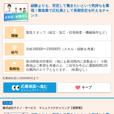
経験よりも、安定して働きたいという気持ちを重
視！製造業で正社員として長期安定を叶えるチャ
ンス
製造スタッフ（組立・加工・目視検査・機械操作など）
職種
月給185000〜235000円（スキル・経験を考慮）
給与
新潟県新潟市東区 （他にも新潟県内に多数あり） ※勤
務地はご希望を考慮の上、ご自宅を中心に通勤時間120
勤務地
分圏内のエリアとなります。（転勤なし）
応募締め切り2026/08/31まで
応募画面へ進む
キープ
かんたん3ステップ！
正社員
株式会社テクノ・サービス マニュファクチャリング【長野県】