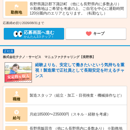
長野県諏訪郡下諏訪町 （他にも長野県内に多数あり）
※勤務地はご希望を考慮の上、ご自宅を中心に通勤時間
勤務地
120分圏内のエリアとなります。（転勤なし）
応募締め切り2026/08/31まで
応募画面へ進む
キープ
かんたん3ステップ！
正社員
株式会社テクノ・サービス マニュファクチャリング【長野県】
経験よりも、安定して働きたいという気持ちを重
視！製造業で正社員として長期安定を叶えるチャ
ンス
製造スタッフ（組立・加工・目視検査・機械操作など）
職種
月給185000〜235000円（スキル・経験を考慮）
給与
長野県飯田市 （他にも長野県内に多数あり） ※勤務地