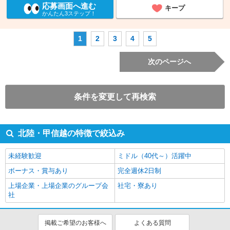
応募画面へ進む
キープ
かんたん3ステップ！
1
2
3
4
5
次のページへ
条件を変更して再検索
北陸・甲信越の特徴で絞込み
未経験歓迎
ミドル（40代～）活躍中
ボーナス・賞与あり
完全週休2日制
上場企業・上場企業のグループ会
社宅・寮あり
社
掲載ご希望のお客様へ
よくある質問