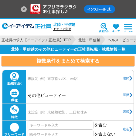
北陸・甲信越
▼エリア変更
正社員の求人【イーアイデム正社員】TOP
北陸・甲信越
ヘルス・ビュー
北陸・甲信越のその他ビューティーの正社員転職・就職情報一覧
複数条件をまとめて検索する
選択
未設定
例）東京都○○区、○○駅
勤務地/駅
その他ビューティー
選択
職種
選択
未設定
例）未経験歓迎、土日祝休み
特徴
を含む
絞込
を含まない
フリーワード