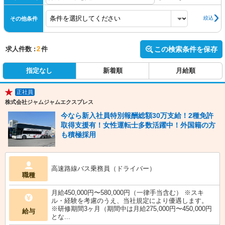
絞込
その他条件
求人件数 :
2
件
この検索条件を保存
指定なし
新着順
月給順
正社員
★
株式会社ジャムジャムエクスプレス
今なら新入社員特別報酬総額30万支給！2種免許
取得支援有！女性運転士多数活躍中！外国籍の方
も積極採用
高速路線バス乗務員（ドライバー）
職種
月給450,000円〜580,000円（一律手当含む） ※スキ
ル・経験を考慮のうえ、当社規定により優遇します。
※研修期間3ヶ月（期間中は月給275,000円〜450,000円
給与
とな...