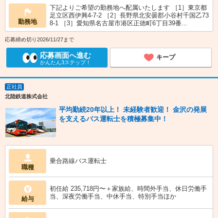
下記よりご希望の勤務地へ配属いたします ［1］東京都
足立区西伊興4-7-2 ［2］長野県北安曇郡小谷村千国乙73
勤務地
8-1 ［3］愛知県名古屋市港区正徳町6丁目39番...
応募締め切り2026/11/27まで
応募画面へ進む
キープ
かんたん3ステップ！
正社員
北陸鉄道株式会社
平均勤続20年以上！ 未経験者歓迎！ 金沢の発展
を支えるバス運転士を積極募集中！
乗合路線バス運転士
職種
初任給 235,718円〜＋家族給、時間外手当、休日労働手
当、深夜労働手当、中休手当、特別手当ほか
給与