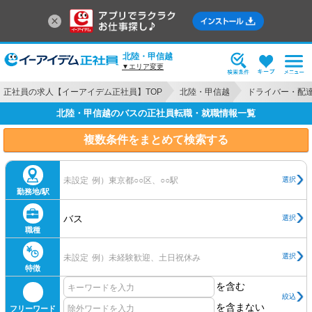
北陸・甲信越
▼エリア変更
正社員の求人【イーアイデム正社員】TOP
北陸・甲信越
ドライバー・配
北陸・甲信越のバスの正社員転職・就職情報一覧
複数条件をまとめて検索する
選択
未設定
例）東京都○○区、○○駅
勤務地/駅
バス
選択
職種
選択
未設定
例）未経験歓迎、土日祝休み
特徴
を含む
絞込
を含まない
フリーワード