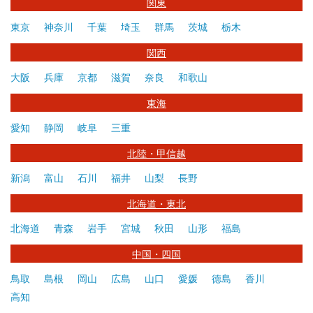
関東
東京
神奈川
千葉
埼玉
群馬
茨城
栃木
関西
大阪
兵庫
京都
滋賀
奈良
和歌山
東海
愛知
静岡
岐阜
三重
北陸・甲信越
新潟
富山
石川
福井
山梨
長野
北海道・東北
北海道
青森
岩手
宮城
秋田
山形
福島
中国・四国
鳥取
島根
岡山
広島
山口
愛媛
徳島
香川
高知