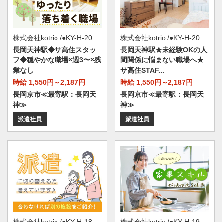
株式会社kotrio /●KY-H-2014587
株式会社kotrio /●KY-H-2015119
長岡天神駅◆サ高住スタッ
長岡天神駅★未経験OKの人
フ◆穏やかな職場×週3〜×残
間関係に悩まない職場へ★
業なし
サ高住STAF...
時給 1,550円～2,187円
時給 1,550円～2,187円
長岡京市≪最寄駅：長岡天
長岡京市≪最寄駅：長岡天
神≫
神≫
派遣社員
派遣社員
株式会社kotrio /●KY-H-1869478
株式会社kotrio /●KY-H-1953377