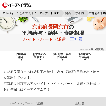
アルバイトなどの求人【イーアイデム】TOP
関西
京都府
京都府の平均
京都府長岡京市
の
平均給与・給料・時給相場
バイト・パート・派遣
正社員
（2026年08月03日更新）
平均給与
おすすめの
市区町村・駅の
他の地域の
相場
新着求人
平均給与
平均給与
京都府長岡京市の時給別平均給料・給与、職種別平均給料・給与
を算出しています。
京都府長岡京市のアルバイト・バイト・パート・派遣・正社員の
お仕事探しはイーアイデムで！
バイト・パート・派遣
正社員