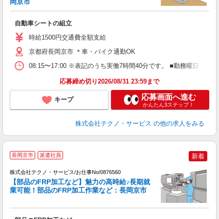
岡京市
プ
自動車シートの組立
履
高
時給1500円交通費全額支給
勤
京都府長岡京市 ＊車・バイク通勤OK
08:15〜17:00 ※表記のうち実働7時間40分です。 ■勤務曜日
応募締め切り2026/08/31 23:59まで
応募画面へ進む
キープ
かんたん3ステップ！
株式会社テクノ・サービス
の他の求人をみる
長岡京市
派遣社員
新着
株式会社テクノ・サービス/お仕事No/0876560
【部品のFRP加工など】魅力の高時給♪長期就
業可能！部品のFRP加工作業など：長岡京市
規