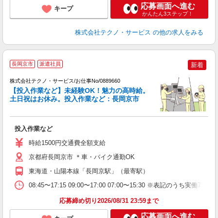
応募画面へ進む
キープ
かんたん3ステップ！
株式会社テクノ・サービス
の他の求人をみる
長岡京市
派遣社員
新着
株式会社テクノ・サービス/お仕事No/0889660
【投入作業など】未経験OK！魅力の高時給。
土日祝はお休み。投入作業など：長岡京市
プ
投入作業など
履
高
時給1500円交通費全額支給
京都府長岡京市 ＊車・バイク通勤OK
東海道・山陽本線「長岡京駅」（最寄駅）
08:45〜17:15 09:00〜17:00 07:00〜15:30 ※表記
応募締め切り2026/08/31 23:59まで
応募画面へ進む