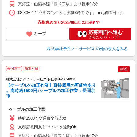
東海道・山陽本線「長岡京駅」より徒歩17分
08:30〜17:20 ※表記のうち実働8時間です。 ■勤務曜日：月
応募締め切り2026/08/31 23:59まで
応募画面へ進む
キープ
かんたん3ステップ！
株式会社テクノ・サービス
の他の求人をみる
長岡京市
派遣社員
新着
株式会社テクノ・サービス/お仕事No/0896061
【ケーブルの加工作業】直接雇用の可能性あり
。高時給1500円♪ケーブルの加工作業：長岡京
市
ー
ケーブルの加工作業
履
高
時給1500円交通費全額支給
京都府長岡京市 ＊バイク通勤OK
東海道・山陽本線「長岡京駅」より徒歩17分