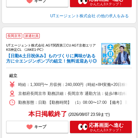
キープ
かんたん3ステップ！
UTエージェント株式会社
の他の求人をみる
長岡京市
派遣社員
UTエージェント株式会社 AGT関西第三CU AGT京都エリア
KS神足CL 《JAKE1-PC》
【日勤&土日祝休み】ものづくりに興味がある
方に☆エンジンポンプの組立！無料送迎あり◎
パ
組立
入
場
時給：1,300円〜 月収例：240,000円（時給×8H実働×20日稼働＋
タ
京都府長岡京市 勤務詳細：長岡京市 通勤方法：徒歩/車/自転車/
休
場
勤務形態：日勤 【勤務時間】 （1）08:00〜17:00 【備考】 
通
り
本日掲載終了
(2026/08/07 23:59まで)
応募画面へ進む
キープ
かんたん3ステップ！