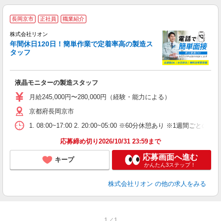
長岡京市
正社員
職業紹介
株式会社リオン
年間休日120日！簡単作業で定着率高の製造ス
タッフ
家
社
液晶モニターの製造スタッフ
入
場
月給245,000円〜280,000円（経験・能力による）
タ
京都府長岡京市
額
業
1. 08:00~17:00 2. 20:00~05:00 ※60分休憩あり ※1週間ごとの2
あ
応募締め切り2026/10/31 23:59まで
応募画面へ進む
キープ
かんたん3ステップ！
株式会社リオン
の他の求人をみる
1／1