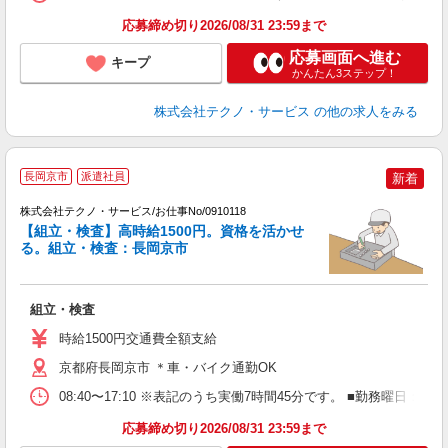
応募締め切り2026/08/31 23:59まで
応募画面へ進む
キープ
かんたん3ステップ！
株式会社テクノ・サービス
の他の求人をみる
長岡京市
派遣社員
新着
株式会社テクノ・サービス/お仕事No/0910118
【組立・検査】高時給1500円。資格を活かせ
る。組立・検査：長岡京市
ル
組立・検査
履
ラ
時給1500円交通費全額支給
ク
京都府長岡京市 ＊車・バイク通勤OK
08:40〜17:10 ※表記のうち実働7時間45分です。 ■勤務曜日
応募締め切り2026/08/31 23:59まで