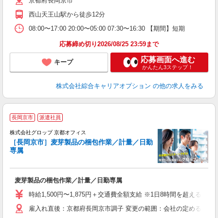
京都府長岡京市
西山天王山駅から徒歩12分
08:00〜17:00 20:00〜05:00 07:30〜16:30 【期間】短期
応募締め切り2026/08/25 23:59まで
応募画面へ進む
キープ
かんたん3ステップ！
株式会社綜合キャリアオプション
の他の求人をみる
長岡京市
派遣社員
株式会社グロップ 京都オフィス
［長岡京市］麦芽製品の梱包作業／計量／日勤
専属
出
麦芽製品の梱包作業／計量／日勤専属
履
卒
時給1,500円〜1,875円＋交通費全額支給 ※1日8時間を超える勤
O
雇入れ直後：京都府長岡京市調子 変更の範囲：会社の定める就業
煙
率