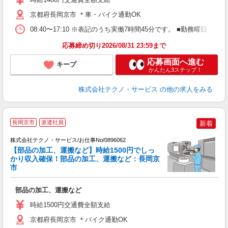
京都府長岡京市 ＊車・バイク通勤OK
08:40〜17:10 ※表記のうち実働7時間45分です。 ■勤務曜日
応募締め切り2026/08/31 23:59まで
応募画面へ進む
キープ
かんたん3ステップ！
株式会社テクノ・サービス
の他の求人をみる
長岡京市
派遣社員
新着
株式会社テクノ・サービス/お仕事No/0896062
【部品の加工、運搬など】時給1500円でしっ
かり収入確保！部品の加工、運搬など：長岡京
す
市
ー
部品の加工、運搬など
履
高
時給1500円交通費全額支給
京都府長岡京市 ＊バイク通勤OK