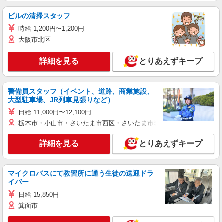
ビルの清掃スタッフ
時給 1,200円〜1,200円
大阪市北区
詳細を見る
とりあえずキープ
警備員スタッフ（イベント、道路、商業施設、
大型駐車場、JR列車見張りなど）
日給 11,000円〜12,100円
栃木市・小山市・さいたま市西区・さいたま市岩槻区・久喜市・蓮田
詳細を見る
とりあえずキープ
マイクロバスにて教習所に通う生徒の送迎ドラ
イバー
日給 15,850円
箕面市