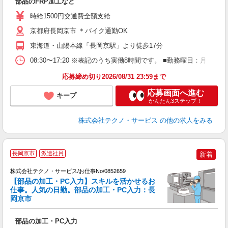
部品のFRP加工など
履
高
時給1500円交通費全額支給
京都府長岡京市 ＊バイク通勤OK
東海道・山陽本線「長岡京駅」より徒歩17分
08:30〜17:20 ※表記のうち実働8時間です。 ■勤務曜日：月
応募締め切り2026/08/31 23:59まで
応募画面へ進む
キープ
かんたん3ステップ！
株式会社テクノ・サービス
の他の求人をみる
長岡京市
派遣社員
新着
株式会社テクノ・サービス/お仕事No/0852659
【部品の加工・PC入力】スキルを活かせるお
仕事。人気の日勤。部品の加工・PC入力：長
岡京市
タ
部品の加工・PC入力
履