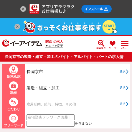
関西
の求人
▼エリア変更
長岡京市の製造・組立・加工のバイト・アルバイト・パートの求人情
報一覧
長岡京市
選択
勤務地/駅
製造・組立・加工
選択
職種
雇用形態、給与、特徴、その他
選択
こだわり
を含まない
フリーワード