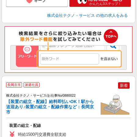
キープ
かんたん3ステップ！
株式会社テクノ・サービス
の他の求人をみる
長岡京市
派遣社員
新着
株式会社テクノ・サービス/お仕事No/0880022
【装置の組立・配線】給料即払いOK！駅から
送迎あり♪装置の組立・配線作業など：長岡京
市
ギ
は
装置の組立・配線
履
タ
時給1500円交通費全額支給
給