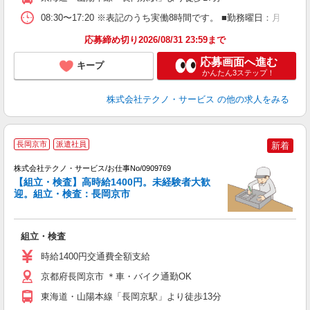
08:30〜17:20 ※表記のうち実働8時間です。 ■勤務曜日：月
応募締め切り2026/08/31 23:59まで
応募画面へ進む
キープ
かんたん3ステップ！
株式会社テクノ・サービス
の他の求人をみる
長岡京市
派遣社員
新着
株式会社テクノ・サービス/お仕事No/0909769
【組立・検査】高時給1400円。未経験者大歓
迎。組立・検査：長岡京市
ン
ノ
組立・検査
履
高
時給1400円交通費全額支給
京都府長岡京市 ＊車・バイク通勤OK
東海道・山陽本線「長岡京駅」より徒歩13分