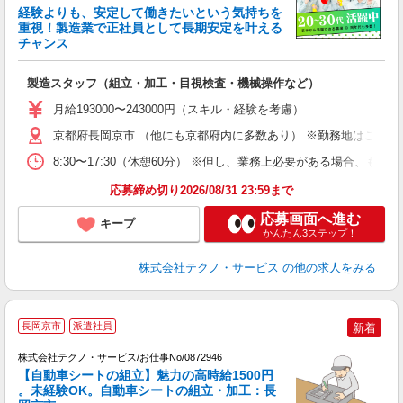
経験よりも、安定して働きたいという気持ちを
重視！製造業で正社員として長期安定を叶える
チャンス
く
入
製造スタッフ（組立・加工・目視検査・機械操作など）
未
あ
月給193000〜243000円（スキル・経験を考慮）
遣
京都府長岡京市 （他にも京都府内に多数あり） ※勤務地はご希望
8:30〜17:30（休憩60分） ※但し、業務上必要がある場合
応募締め切り2026/08/31 23:59まで
応募画面へ進む
キープ
かんたん3ステップ！
株式会社テクノ・サービス
の他の求人をみる
長岡京市
派遣社員
新着
株式会社テクノ・サービス/お仕事No/0872946
【自動車シートの組立】魅力の高時給1500円
。未経験OK。自動車シートの組立・加工：長