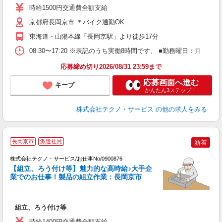
ラ
時給1500円交通費全額支給
京都府長岡京市 ＊バイク通勤OK
東海道・山陽本線「長岡京駅」より徒歩17分
08:30〜17:20 ※表記のうち実働8時間です。 ■勤務曜日：月
応募締め切り2026/08/31 23:59まで
応募画面へ進む
キープ
かんたん3ステップ！
株式会社テクノ・サービス
の他の求人をみる
長岡京市
派遣社員
新着
株式会社テクノ・サービス/お仕事No/0900876
【組立、ろう付け等】魅力的な高時給♪大手企
業でのお仕事！製品の組立作業：長岡京市
ス
組立、ろう付け等
履
高
時給1400円交通費全額支給