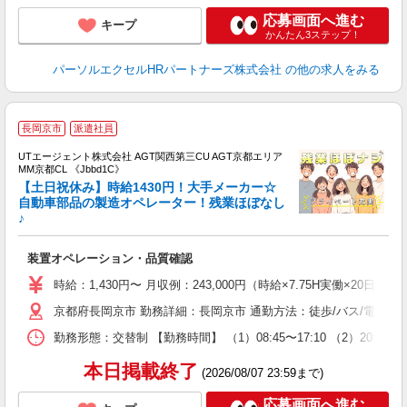
応募画面へ進む
キープ
かんたん3ステップ！
パーソルエクセルHRパートナーズ株式会社
の他の求人をみる
長岡京市
派遣社員
UTエージェント株式会社 AGT関西第三CU AGT京都エリア
MM京都CL 《Jbbd1C》
【土日祝休み】時給1430円！大手メーカー☆
自動車部品の製造オペレーター！残業ほぼなし
♪
る
入
装置オペレーション・品質確認
場
タ
時給：1,430円〜 月収例：243,000円（時給×7.75H実働×20
休
京都府長岡京市 勤務詳細：長岡京市 通勤方法：徒歩/バス/電車 
場
通
勤務形態：交替制 【勤務時間】 （1）08:45〜17:10 （2）2
り
本日掲載終了
(2026/08/07 23:59まで)
応募画面へ進む