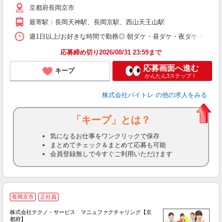
京都府長岡京市
短
K
最寄駅：長岡天神駅、長岡京駅、西山天王山駅
日
髪
週1日以上/お好きな時間で勤務◎ 朝ダケ・昼ダケ・夜ダケ・夜勤など、 ご自
応募締め切り2026/08/31 23:59まで
応募画面へ進む
キープ
かんたん3ステップ！
株式会社バイトレ
の他の求人をみる
「キープ」とは？
気になるお仕事をワンクリックで保存
まとめてチェック＆まとめて応募も可能
会員登録無しで今すぐご利用いただけます
長岡京市
正社員
株式会社テクノ・サービス マニュファクチャリング【京
都府】