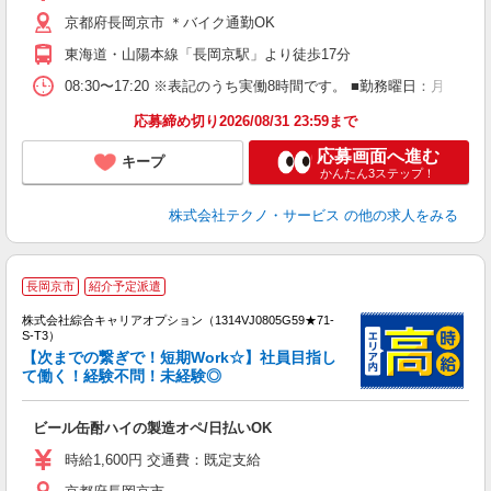
資
京都府長岡京市 ＊バイク通勤OK
東海道・山陽本線「長岡京駅」より徒歩17分
08:30〜17:20 ※表記のうち実働8時間です。 ■勤務曜日：月
応募締め切り2026/08/31 23:59まで
応募画面へ進む
キープ
かんたん3ステップ！
株式会社テクノ・サービス
の他の求人をみる
長岡京市
紹介予定派遣
株式会社綜合キャリアオプション（1314VJ0805G59★71-
S-T3）
【次までの繋ぎで！短期Work☆】社員目指し
て働く！経験不問！未経験◎
た
入
ビール缶酎ハイの製造オペ/日払いOK
分
リ
時給1,600円 交通費：既定支給