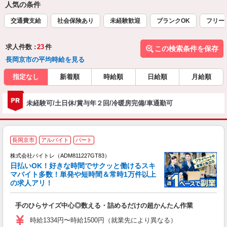
人気の条件
交通費支給
社会保険あり
未経験歓迎
ブランクOK
フリー
求人件数 :
23
件
この検索条件を保存
長岡京市の平均時給を見る
指定なし
新着順
時給順
日給順
月給順
未経験可/土日休/賞与年２回/冷暖房完備/車通勤可
長岡京市
アルバイト
パート
株式会社バイトレ（ADM811227GT83）
く
日払いOK！好きな時間でサクッと働けるスキ
マバイト多数！単発や短時間＆常時1万件以上
☆
の求人アリ！
験
手のひらサイズ中心◎数える・詰めるだけの超かんたん作業
即
活
時給1334円〜時給1500円（就業先により異なる）
（