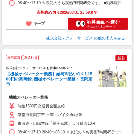
08:40〜17:10 ※表記のうち実働7時間45分です。 ■勤務曜日
応募締め切り2026/08/31 23:59まで
応募画面へ進む
キープ
かんたん3ステップ！
株式会社テクノ・サービス
の他の求人をみる
長岡京市
派遣社員
新着
株式会社テクノ・サービス/お仕事No/0877571
【機械オペレーター業務】給与即払いOK！15
00円の高時給♪機械オペレーター業務：長岡京
市
遣
機械オペレーター業務
履
高
時給1500円交通費全額支給
勤
り
京都府長岡京市 ＊車・バイク通勤OK
東海道・山陽本線「長岡京駅」より徒歩13分
08:40〜17:10 20:40〜05:10 ※表記のうち実働7時間45