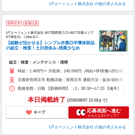
UTエージェント株式会社
の他の求人をみる
長岡京市
派遣社員
UTエージェント株式会社 AGT関西第三CU AGT京都エリア
KT神足CL 《Jdnv1C》
【経験が活かせる】シンプル作業◎半導体部品
の組立・検査！土日祝休み♪残業少なめ
部
組立・検査・メンテナンス・清掃
入
場
時給：1,400円〜 月収例：245,000円（時給×8H実働×20日稼働＋
タ
京都府長岡京市 勤務詳細：長岡京市 通勤方法：徒歩/自転車/バス/電車/バ
休
場
勤務形態：日勤 【勤務時間】 （1）08:30〜17:20 【備考】 
通
り
本日掲載終了
(2026/08/07 23:59まで)
応募画面へ進む
キープ
かんたん3ステップ！
UTエージェント株式会社
の他の求人をみる