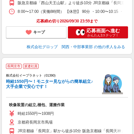
阪急京都線「西山天王山駅」より徒歩10分 JR京都線「長岡京駅」よ
貸
8:00〜17:00（実働8時間） 【休憩】 90分 ・10:00〜10
応募締め切り2026/09/30 23:59まで
応募画面へ進む
キープ
かんたん3ステップ！
株式会社グロップ 関西・中部事業部
の他の求人をみる
長岡京市
派遣社員
て
株式会社イープラネット（01390)
時給1550円〜！モニター見ながらの簡単組立♪
大手企業で安心です！
今
映像装置の組立,梱包、運搬作業
時給1550円〜1938円
京都府長岡京市馬場
JR京都線「長岡京」駅から徒歩10分 阪急京都線「長岡天神」駅か