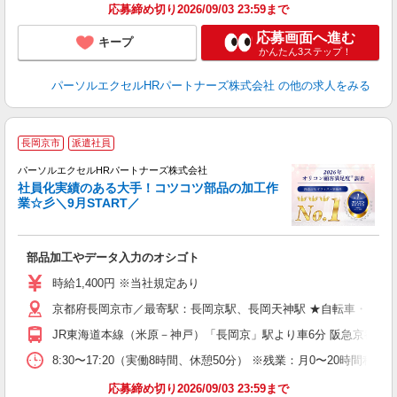
応募締め切り2026/09/03 23:59まで
応募画面へ進む
キープ
かんたん3ステップ！
パーソルエクセルHRパートナーズ株式会社
の他の求人をみる
製
長岡京市
派遣社員
パーソルエクセルHRパートナーズ株式会社
社員化実績のある大手！コツコツ部品の加工作
業☆彡＼9月START／
い
部品加工やデータ入力のオシゴト
未
時給1,400円 ※当社規定あり
京都府長岡京市／最寄駅：長岡京駅、長岡天神駅 ★自転車・バイ
JR東海道本線（米原－神戸）「長岡京」駅より車6分 阪急京都本
8:30〜17:20（実働8時間、休憩50分） ※残業：月0〜20時
応募締め切り2026/09/03 23:59まで