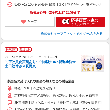
8:40〜17:10／休憩45分 残業月３０H程でがっつり稼ぎたい方にお
応募締め切り2026/11/27 23:59まで
応募画面へ進む
キープ
かんたん3ステップ！
株式会社イープラネット
の他の求人をみる
長岡京市
派遣社員
パーソルエクセルHRパートナーズ株式会社
＼正社員化実績あり↑／未経験OK×製造業務☆
土日祝休み＠長岡京
え
製缶品の受け入れや部品の加工などの製造業務
未
時給1,400円 ※当社規定あり
京都府長岡京市／最寄駅：長岡京駅、長岡天神駅 ★自転車・バイ
JR東海道本線（米原－神戸）「長岡京」駅より車6分 阪急京都本
8:30〜17:20（実働8時間、休憩50分） ※残業：月0〜20時