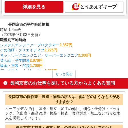
詳細を見る
とりあえずキープ
長岡京市の平均時給情報
時給 1,455円
（2026年08月03日更新）
職種別平均時給
システムエンジニア・プログラマー
2,357円
その他IT・クリエイティブ
2,225円
ネットワークエンジニア・サーバーエンジニア
2,100円
英会話・語学関連
2,070円
板金・塗装・溶接
1,700円
データ入力・オペレーター
1,600円
もっと見る
フォークリフト
1,570円
その他介護・福祉
1,520円
長岡京市のお仕事を探している方からよくある質問
家電・携帯販売
1,500円
その他軽作業・製造・物流
1,484円
長岡京市の他の職種の平均時給を見る
長岡京市の軽作業・製造・物流の求人は、他にどのようなものがあ
りますか？
イーアイデムでは、製造・組立・加工の他に、梱包・仕分け・ピッキ
ング、入出庫・商品管理・検品・検査、食品製造・加工など様々な求
人を掲載しています。
長岡京市の製造・組立・加工の時給はどれくらいですか？