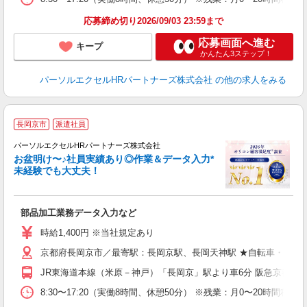
応募締め切り2026/09/03 23:59まで
応募画面へ進む
キープ
かんたん3ステップ！
パーソルエクセルHRパートナーズ株式会社
の他の求人をみる
長岡京市
派遣社員
接
あ
パーソルエクセルHRパートナーズ株式会社
お盆明け〜♪社員実績あり◎作業＆データ入力*
未経験でも大丈夫！
た
部品加工業務データ入力など
未
時給1,400円 ※当社規定あり
京都府長岡京市／最寄駅：長岡京駅、長岡天神駅 ★自転車・バイ
JR東海道本線（米原－神戸）「長岡京」駅より車6分 阪急京都本
8:30〜17:20（実働8時間、休憩50分） ※残業：月0〜20時