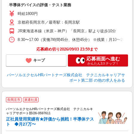
半導体デバイスの評価・テスト業務
時給1800円
京都府長岡京市／最寄駅：長岡京駅
JR東海道本線（米原－神戸）「長岡京」駅より徒歩10分
8:30〜17:00（実働7時間45分、休憩45分） ※残業：月10〜
応募締め切り2026/09/03 23:59まで
応募画面へ進む
キープ
かんたん3ステップ！
パーソルエクセルHRパートナーズ株式会社 テクニカルキャリアサ
ポート第二部
の他の求人をみる
長岡京市
派遣社員
パーソルエクセルHRパートナーズ株式会社 テクニカルキ
ミ
ャリアサポート部/26-0597611
日
正社員登用実績有★評価から挑戦！半導体テス
ー
ト ◆月27万〜