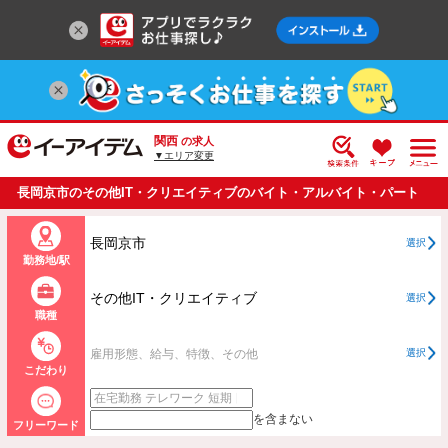
関西
の求人
▼エリア変更
長岡京市のその他IT・クリエイティブのバイト・アルバイト・パート
の求人情報一覧
長岡京市
選択
勤務地/駅
その他IT・クリエイティブ
選択
職種
雇用形態、給与、特徴、その他
選択
こだわり
を含まない
フリーワード