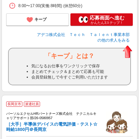
8:00〜17:00(実働:8時間) (休憩60分)
応募画面へ進む
キープ
かんたん3ステップ！
アデコ株式会社 Ｔｅｃｈ Ｔａｌｅｎｔ事業本部
の他の求人をみる
「キープ」とは？
気になるお仕事をワンクリックで保存
まとめてチェック＆まとめて応募も可能
会員登録無しで今すぐご利用いただけます
長岡京市
派遣社員
パーソルエクセルHRパートナーズ株式会社 テクニカルキ
ミ
ャリアサポート部/26-0580957
日
［大手］半導体デバイスの電気評価・テスト☆
ー
時給1800円＠長岡京