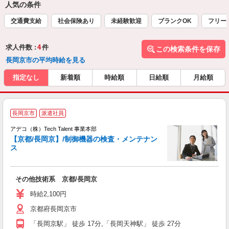
人気の条件
交通費支給
社会保険あり
未経験歓迎
ブランクOK
フリー
求人件数 :
4
件
この検索条件を保存
長岡京市の平均時給を見る
指定なし
新着順
時給順
日給順
月給順
長岡京市
派遣社員
アデコ（株）Tech Talent 事業本部
【京都/長岡京】/制御機器の検査・メンテナン
ス
エ
エ
その他技術系 京都/長岡京
高
時給2,100円
京都府長岡京市
「長岡京駅」 徒歩 17分,「長岡天神駅」 徒歩 27分