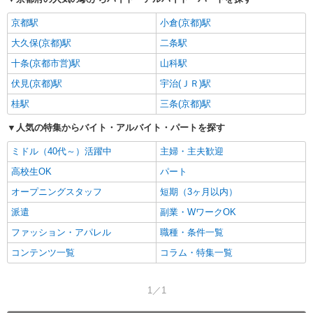
京都駅
小倉(京都)駅
大久保(京都)駅
二条駅
十条(京都市営)駅
山科駅
伏見(京都)駅
宇治(ＪＲ)駅
桂駅
三条(京都)駅
人気の特集からバイト・アルバイト・パートを探す
ミドル（40代～）活躍中
主婦・主夫歓迎
高校生OK
パート
オープニングスタッフ
短期（3ヶ月以内）
派遣
副業・WワークOK
ファッション・アパレル
職種・条件一覧
コンテンツ一覧
コラム・特集一覧
1／1