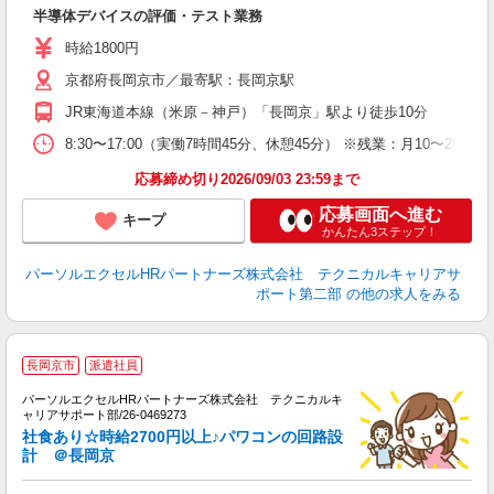
半導体デバイスの評価・テスト業務
時給1800円
京都府長岡京市／最寄駅：長岡京駅
JR東海道本線（米原－神戸）「長岡京」駅より徒歩10分
8:30〜17:00（実働7時間45分、休憩45分） ※残業：月10〜
応募締め切り2026/09/03 23:59まで
応募画面へ進む
キープ
かんたん3ステップ！
パーソルエクセルHRパートナーズ株式会社 テクニカルキャリアサ
ポート第二部
の他の求人をみる
時
長岡京市
派遣社員
ミ
パーソルエクセルHRパートナーズ株式会社 テクニカルキ
日
ャリアサポート部/26-0469273
ー
社食あり☆時給2700円以上♪パワコンの回路設
計 ＠長岡京