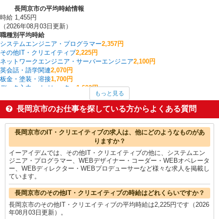
長岡京市の平均時給情報
時給 1,455円
（2026年08月03日更新）
職種別平均時給
システムエンジニア・プログラマー
2,357円
その他IT・クリエイティブ
2,225円
ネットワークエンジニア・サーバーエンジニア
2,100円
英会話・語学関連
2,070円
板金・塗装・溶接
1,700円
データ入力・オペレーター
1,600円
もっと見る
フォークリフト
1,570円
その他介護・福祉
1,520円
長岡京市のお仕事を探している方からよくある質問
家電・携帯販売
1,500円
その他軽作業・製造・物流
1,484円
長岡京市の他の職種の平均時給を見る
長岡京市のIT・クリエイティブの求人は、他にどのようなものがあ
りますか？
イーアイデムでは、その他IT・クリエイティブの他に、システムエン
ジニア・プログラマー、WEBデザイナー・コーダー・WEBオペレータ
ー、WEBディレクター・WEBプロデューサーなど様々な求人を掲載し
ています。
長岡京市のその他IT・クリエイティブの時給はどれくらいですか？
長岡京市のその他IT・クリエイティブの平均時給は2,225円です（2026
年08月03日更新）。