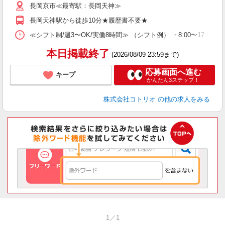
長岡京市≪最寄駅：長岡天神≫
長岡天神駅から徒歩10分★履歴書不要★
≪シフト制/週3〜OK/実働8時間≫ （シフト例） ・8:00〜17:00
本日掲載終了
(2026/08/09 23:59まで)
応募画面へ進む
キープ
かんたん3ステップ！
株式会社コトリオ
の他の求人をみる
1／1