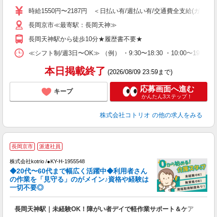
役
時給1550円〜2187円 ＜日払い有/週払い有/交通費全支給(ガソリ
長岡京市≪最寄駅：長岡天神≫
長岡天神駅から徒歩10分★履歴書不要★
≪シフト制/週3日〜OK≫ （例） ・9:30〜18:30 ・10:00〜19:00
本日掲載終了
(2026/08/09 23:59まで)
応募画面へ進む
キープ
かんたん3ステップ！
株式会社コトリオ
の他の求人をみる
長岡京市
派遣社員
株式会社kotrio /●KY-H-1955548
◆20代〜60代まで幅広く活躍中◆利用者さん
さ
の作業を「見守る」のがメイン♪資格や経験は
一切不要◎
女
ド
長岡天神駅｜未経験OK！障がい者デイで軽作業サポート＆ケア
活