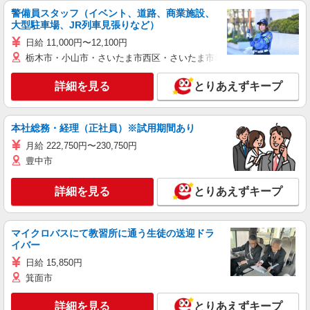
警備員スタッフ（イベント、道路、商業施設、
大型駐車場、JR列車見張りなど）
日給 11,000円〜12,100円
栃木市・小山市・さいたま市西区・さいたま市岩槻区・久喜市・蓮田
詳細を見る
とりあえずキープ
本社総務・経理（正社員）※試用期間あり
月給 222,750円〜230,750円
豊中市
詳細を見る
とりあえずキープ
マイクロバスにて教習所に通う生徒の送迎ドラ
イバー
日給 15,850円
箕面市
詳細を見る
とりあえずキープ