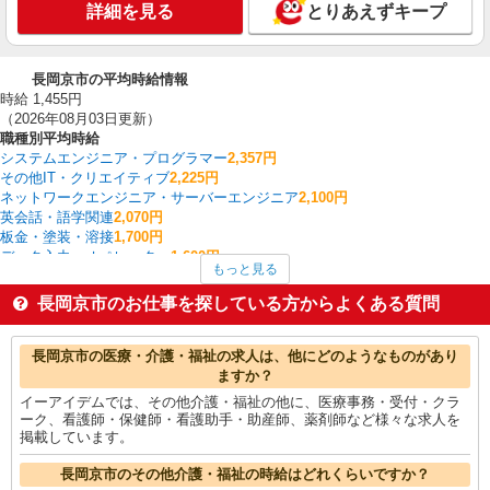
詳細を見る
とりあえずキープ
長岡京市の平均時給情報
時給 1,455円
（2026年08月03日更新）
職種別平均時給
システムエンジニア・プログラマー
2,357円
その他IT・クリエイティブ
2,225円
ネットワークエンジニア・サーバーエンジニア
2,100円
英会話・語学関連
2,070円
板金・塗装・溶接
1,700円
データ入力・オペレーター
1,600円
もっと見る
フォークリフト
1,570円
その他介護・福祉
1,520円
長岡京市のお仕事を探している方からよくある質問
家電・携帯販売
1,500円
その他軽作業・製造・物流
1,484円
長岡京市の他の職種の平均時給を見る
長岡京市の医療・介護・福祉の求人は、他にどのようなものがあり
ますか？
イーアイデムでは、その他介護・福祉の他に、医療事務・受付・クラ
ーク、看護師・保健師・看護助手・助産師、薬剤師など様々な求人を
掲載しています。
長岡京市のその他介護・福祉の時給はどれくらいですか？