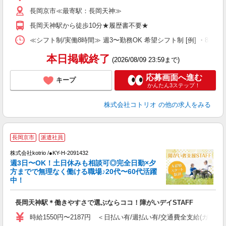
長岡京市≪最寄駅：長岡天神≫
長岡天神駅から徒歩10分★履歴書不要★
≪シフト制/実働8時間≫ 週3〜勤務OK 希望シフト制 [例] ・8:00〜17:0
本日掲載終了
(2026/08/09 23:59まで)
応募画面へ進む
キープ
かんたん3ステップ！
株式会社コトリオ
の他の求人をみる
長岡京市
派遣社員
は
株式会社kotrio /●KY-H-2091432
女
週3日〜OK！土日休みも相談可◎完全日勤×夕
ド
方までで無理なく働ける職場♪20代〜60代活躍
活
中！
ル
自
長岡天神駅＊働きやすさで選ぶならココ！障がいデイSTAFF
役
時給1550円〜2187円 ＜日払い有/週払い有/交通費全支給(ガソリ