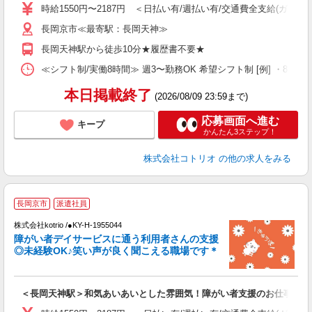
ル
時給1550円〜2187円 ＜日払い有/週払い有/交通費全支給(ガソリ
自
長岡京市≪最寄駅：長岡天神≫
役
長岡天神駅から徒歩10分★履歴書不要★
≪シフト制/実働8時間≫ 週3〜勤務OK 希望シフト制 [例] ・8:00〜17:0
本日掲載終了
(2026/08/09 23:59まで)
応募画面へ進む
キープ
かんたん3ステップ！
株式会社コトリオ
の他の求人をみる
長岡京市
派遣社員
ト
株式会社kotrio /●KY-H-1955044
女
障がい者デイサービスに通う利用者さんの支援
ド
◎未経験OK♪笑い声が良く聞こえる職場です＊
活
ル
自
＜長岡天神駅＞和気あいあいとした雰囲気！障がい者支援のお仕事
役