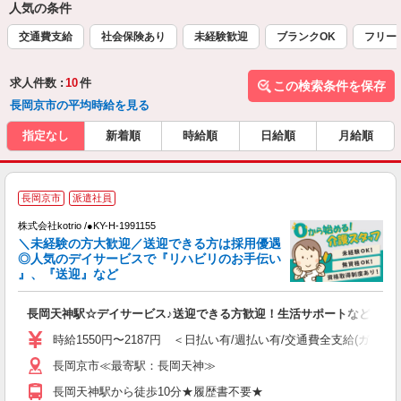
人気の条件
交通費支給
社会保険あり
未経験歓迎
ブランクOK
フリー
求人件数 :
10
件
この検索条件を保存
長岡京市の平均時給を見る
指定なし
新着順
時給順
日給順
月給順
長岡京市
派遣社員
♪
株式会社kotrio /●KY-H-1991155
＼未経験の方大歓迎／送迎できる方は採用優遇
女
◎人気のデイサービスで『リハビリのお手伝い
ド
』、『送迎』など
活
ル
長岡天神駅☆デイサービス♪送迎できる方歓迎！生活サポートなど
自
時給1550円〜2187円 ＜日払い有/週払い有/交通費全支給(ガソリ
役
長岡京市≪最寄駅：長岡天神≫
長岡天神駅から徒歩10分★履歴書不要★