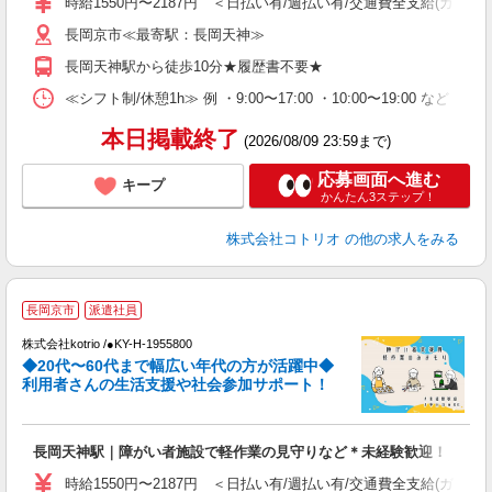
時給1550円〜2187円 ＜日払い有/週払い有/交通費全支給(ガソリ
長岡京市≪最寄駅：長岡天神≫
長岡天神駅から徒歩10分★履歴書不要★
≪シフト制/休憩1h≫ 例 ・9:00〜17:00 ・10:00〜19:00 など 
本日掲載終了
(2026/08/09 23:59まで)
応募画面へ進む
キープ
かんたん3ステップ！
株式会社コトリオ
の他の求人をみる
長岡京市
派遣社員
株式会社kotrio /●KY-H-1955800
女
◆20代〜60代まで幅広い年代の方が活躍中◆
ド
利用者さんの生活支援や社会参加サポート！
活
ル
自
長岡天神駅｜障がい者施設で軽作業の見守りなど＊未経験歓迎！
役
時給1550円〜2187円 ＜日払い有/週払い有/交通費全支給(ガソリ