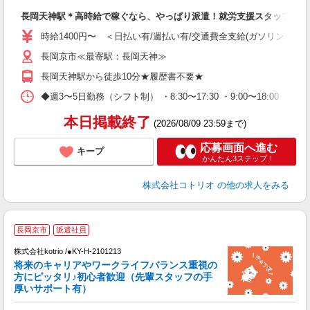
自
長岡天神駅＊高時給で稼ぐなら、やっぱり派遣！就労支援スタッフ
役
時給1400円〜 ＜日払い有/週払い有/交通費全支給(ガソリン代含む
長岡京市≪最寄駅：長岡天神≫
長岡天神駅から徒歩10分★履歴書不要★
◆週3〜5日勤務（シフト制） ・8:30〜17:30 ・9:00〜18:00 
本日掲載終了
(2026/08/09 23:59まで)
応募画面へ進む
キープ
かんたん3ステップ！
株式会社コトリオ
の他の求人をみる
2
長岡京市
派遣社員
株式会社kotrio /●KY-H-2101213
将来のキャリアやワークライフバランス重視の
女
方にピッタリ♪初心者歓迎（先輩スタッフの手
ド
厚いサポート有）
活