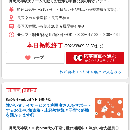
長岡天神駅★チームで動くお仕事◎研修充実の障がいデイ♪
自
時給1550円〜2187円 ＜日払い有/週払い有/交通費全支給(ガソリ
役
長岡京市≪最寄駅：長岡天神≫
長岡天神駅から徒歩10分★履歴書不要★
◆シフト制◆/休憩1h/週3日〜OK ・8:00〜17:00 ・9:00〜18:
本日掲載終了
(2026/08/09 23:59まで)
応募画面へ進む
キープ
かんたん3ステップ！
株式会社コトリオ
の他の求人をみる
長岡京市
派遣社員
お
株式会社kotrio /●KY-H-1954792
女
障がい者デイサービスで利用者さんをサポート
ド
するお仕事♪無資格・未経験歓迎＊子育て経験
活
を活かせます◎
ル
自
長岡天神駅＊20代〜50代の子育て世代活躍中！障がい者支援員◎