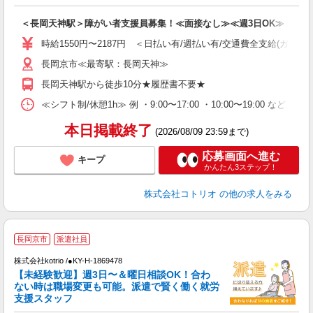
ル
自
＜長岡天神駅＞障がい者支援員募集！≪面接なし≫≪週3日OK≫
役
時給1550円〜2187円 ＜日払い有/週払い有/交通費全支給(ガソリ
長岡京市≪最寄駅：長岡天神≫
長岡天神駅から徒歩10分★履歴書不要★
≪シフト制/休憩1h≫ 例 ・9:00〜17:00 ・10:00〜19:00 など 
本日掲載終了
(2026/08/09 23:59まで)
応募画面へ進む
キープ
かんたん3ステップ！
株式会社コトリオ
の他の求人をみる
長岡京市
派遣社員
か
株式会社kotrio /●KY-H-1869478
女
【未経験歓迎】週3日〜＆曜日相談OK！合わ
ド
ない時は職場変更も可能。派遣で賢く働く就労
活
支援スタッフ
ル