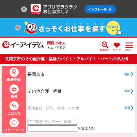
関西
の求人
▼エリア変更
長岡京市のその他介護・福祉のバイト・アルバイト・パートの求人情
報一覧
長岡京市
選択
勤務地/駅
その他介護・福祉
選択
職種
雇用形態、給与、特徴、その他
選択
こだわり
を含まない
フリーワード