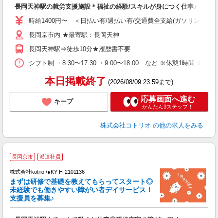
ル
長岡天神駅の就労支援施設＊福祉の経験/スキルが身につく仕事♪
自
時給1400円〜 ＜日払い有/週払い有/交通費全支給(ガソリン代含む
役
長岡京市内 ★最寄駅：長岡天神
長岡天神駅⇒徒歩10分★履歴書不要
シフト制 ・8:30〜17:30 ・9:00〜18:00 など ※休憩1時間 ※
本日掲載終了
(2026/08/09 23:59まで)
応募画面へ進む
キープ
かんたん3ステップ！
株式会社コトリオ
の他の求人をみる
2
長岡京市
派遣社員
株式会社kotrio /●KY-H-2101136
まずは研修で基礎を教えてもらってスタート◎
女
未経験でも働きやすい障がい者デイサービス！
ド
支援員を募集♪
活
ル