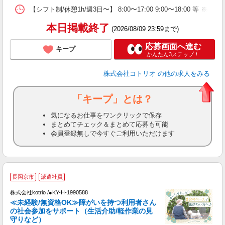
【シフト制/休憩1h/週3日〜】 8:00〜17:00 9:00〜18:00 等 ※残業
本日掲載終了
(2026/08/09 23:59まで)
応募画面へ進む
キープ
かんたん3ステップ！
株式会社コトリオ
の他の求人をみる
「キープ」とは？
気になるお仕事をワンクリックで保存
まとめてチェック＆まとめて応募も可能
会員登録無しで今すぐご利用いただけます
長岡京市
派遣社員
仕
株式会社kotrio /●KY-H-1990588
女
≪未経験/無資格OK≫障がいを持つ利用者さん
ド
の社会参加をサポート（生活介助/軽作業の見
活
守りなど）